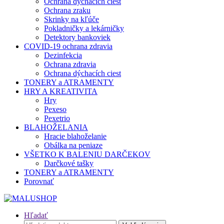
Ochrana dýchacích ciest
Ochrana zraku
Skrinky na kľúče
Pokladničky a lekárničky
Detektory bankoviek
COVID-19 ochrana zdravia
Dezinfekcia
Ochrana zdravia
Ochrana dýchacích ciest
TONERY a ATRAMENTY
HRY A KREATIVITA
Hry
Pexeso
Pexetrio
BLAHOŽELANIA
Hracie blahoželanie
Obálka na peniaze
VŠETKO K BALENIU DARČEKOV
Darčkové tašky
TONERY a ATRAMENTY
Porovnať
Hľadať
Hľadať: