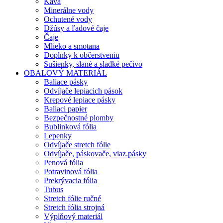
Káva
Minerálne vody
Ochutené vody
Džúsy a ľadové čaje
Čaje
Mlieko a smotana
Doplnky k občerstveniu
Sušienky, slané a sladké pečivo
OBALOVÝ MATERIÁL
Baliace pásky
Odvíjače lepiacich pások
Krepové lepiace pásky
Baliaci papier
Bezpečnostné plomby
Bublinková fólia
Lepenky
Odvíjače stretch fólie
Odvíjače, páskovače, viaz.pásky
Penová fólia
Potravinová fólia
Prekrývacia fólia
Tubus
Stretch fólie ručné
Stretch fólia strojná
Výplňový materiál