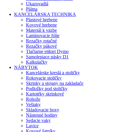
Ukazovadlá
Plátna
KANCELÁRSKA TECHNIKA
Plastové hrebene
Kovové hrebene
Materiál k väzbe
Laminovacie fólie
Rezačky rotačné
Rezačky pákové
Tlačiarne etikiet Dymo
Samolepiace pásky D1
Kalkulačky
NÁBYTOK
Kancelárske kreslá a stoličky
Rokovacie stoličky
Skrinky a stojany na zakladače
Podložky pod stoličky
Kartotéky skrinkové
Rohože
Vešiaky
Skladovacie boxy
Nástenné hodiny
Sedacie vaky
Lavice
Kovové šatníky