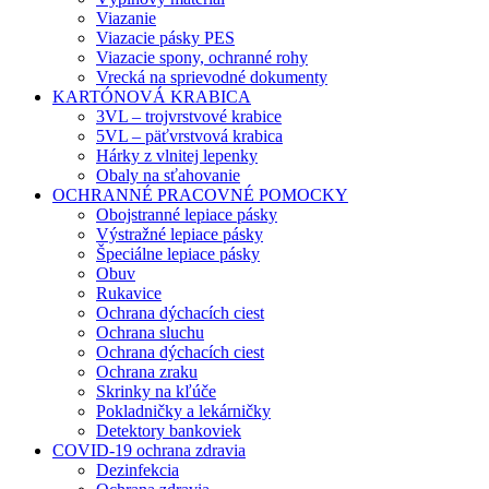
Viazanie
Viazacie pásky PES
Viazacie spony, ochranné rohy
Vrecká na sprievodné dokumenty
KARTÓNOVÁ KRABICA
3VL – trojvrstvové krabice
5VL – päťvrstvová krabica
Hárky z vlnitej lepenky
Obaly na sťahovanie
OCHRANNÉ PRACOVNÉ POMOCKY
Obojstranné lepiace pásky
Výstražné lepiace pásky
Špeciálne lepiace pásky
Obuv
Rukavice
Ochrana dýchacích ciest
Ochrana sluchu
Ochrana dýchacích ciest
Ochrana zraku
Skrinky na kľúče
Pokladničky a lekárničky
Detektory bankoviek
COVID-19 ochrana zdravia
Dezinfekcia