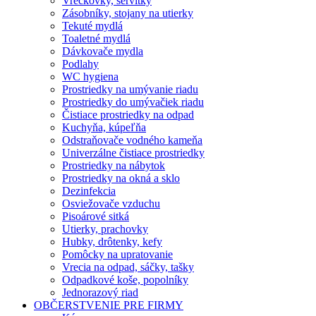
Vreckovky, servítky
Zásobníky, stojany na utierky
Tekuté mydlá
Toaletné mydlá
Dávkovače mydla
Podlahy
WC hygiena
Prostriedky na umývanie riadu
Prostriedky do umývačiek riadu
Čistiace prostriedky na odpad
Kuchyňa, kúpeľňa
Odstraňovače vodného kameňa
Univerzálne čistiace prostriedky
Prostriedky na nábytok
Prostriedky na okná a sklo
Dezinfekcia
Osviežovače vzduchu
Pisoárové sitká
Utierky, prachovky
Hubky, drôtenky, kefy
Pomôcky na upratovanie
Vrecia na odpad, sáčky, tašky
Odpadkové koše, popolníky
Jednorazový riad
OBČERSTVENIE PRE FIRMY