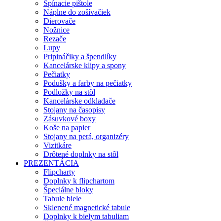
Spínacie pištole
Náplne do zošívačiek
Dierovače
Nožnice
Rezače
Lupy
Pripináčiky a špendlíky
Kancelárske klipy a spony
Pečiatky
Podušky a farby na pečiatky
Podložky na stôl
Kancelárske odkladače
Stojany na časopisy
Zásuvkové boxy
Koše na papier
Stojany na perá, organizéry
Vizitkáre
Drôtené doplnky na stôl
PREZENTÁCIA
Flipcharty
Doplnky k flipchartom
Špeciálne bloky
Tabule biele
Sklenené magnetické tabule
Doplnky k bielym tabuliam