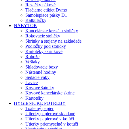
Rezačky pákové
Tlačiarne etikiet Dymo
Samolepiace pásky D1
Kalkulačky
NÁBYTOK
Kancelárske kreslá a stoličky
Rokovacie stoličky
Skrinky a stojany na zakladače
Podložky pod stoličky
Kartotéky skrinkové
Rohože
Vešiaky
Skladovacie boxy
Nástenné hodiny
Sedacie vaky
Lavice
Kovové šatníky
Kovové kancelárske skrine
Kartotéky
HYGIENICKÉ POTREBY
Toaletný papier
Utierky papierové skladané
Utierky papierové v kotúči
Utierky priemyselné v kotúči