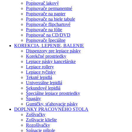
Popisovač lakový
Popisovače permanentné
Popisovače na papier
Popisovače na biele tabule
Popisovače flipchartové
Popisovače na fólie
Popisovač na CD/DVD
Popisovače špeciálne
KOREKCIA, LEPENIE, BALENIE
Dispenzory pre lepiace pásky
Korekčné prostriedky
Lepiace pásky kancelárske
Lepiace rollery
Lepiace tyčinky
Tekuté lepidlá
Univerzálne lepidlá
Sekundové lepidlá
Špeciálne lepiace prostriedky
Špagáty
Gumičky, sťahovacie pásky
DOPLNKY PRACOVNÉHO STOLA
Zošívačky
Zošívacie kliešte
Rozošívačky
Spínacie pištole