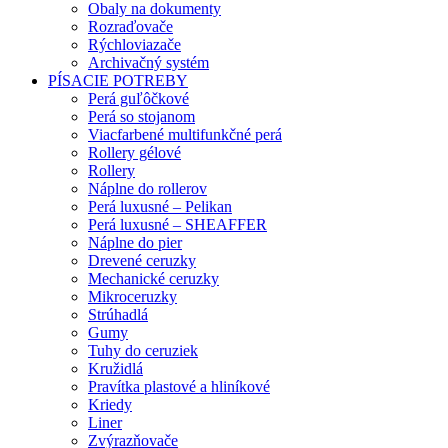
Obaly na dokumenty
Rozraďovače
Rýchloviazače
Archivačný systém
PÍSACIE POTREBY
Perá guľôčkové
Perá so stojanom
Viacfarbené multifunkčné perá
Rollery gélové
Rollery
Náplne do rollerov
Perá luxusné – Pelikan
Perá luxusné – SHEAFFER
Náplne do pier
Drevené ceruzky
Mechanické ceruzky
Mikroceruzky
Strúhadlá
Gumy
Tuhy do ceruziek
Kružidlá
Pravítka plastové a hliníkové
Kriedy
Liner
Zvýrazňovače