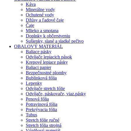
Káva
Minerálne vody
Ochutené vody
Džúsy a ľadové čaje
Čaje
Mlieko a smotana
Doplnky k občerstveniu
Sušienky, slané a sladké pečivo
OBALOVÝ MATERIÁL
Baliace pásky
Odvíjače lepiacich pások
Krepové lepiace pásky
Baliaci papier
Bezpečnostné plomby
Bublinková fólia
Lepenky
Odvíjače stretch fólie
Odvíjače, páskovače, viaz.pásky
Penová fólia
Potravinová fólia
Prekrývacia fólia
Tubus
Stretch fólie ručné
Stretch fólia strojná
Výplňový materiál