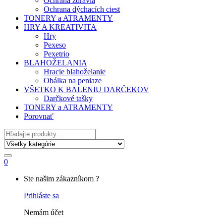
Ochrana zdravia
Ochrana dýchacích ciest
TONERY a ATRAMENTY
HRY A KREATIVITA
Hry
Pexeso
Pexetrio
BLAHOŽELANIA
Hracie blahoželanie
Obálka na peniaze
VŠETKO K BALENIU DARČEKOV
Darčkové tašky
TONERY a ATRAMENTY
Porovnať
Hľadať
0
My
Ste našim zákazníkom ?
Account
Prihláste sa
Nemám účet