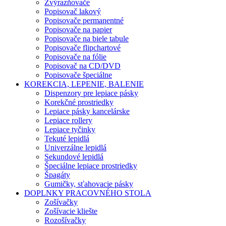
Zvýrazňovače
Popisovač lakový
Popisovače permanentné
Popisovače na papier
Popisovače na biele tabule
Popisovače flipchartové
Popisovače na fólie
Popisovač na CD/DVD
Popisovače špeciálne
KOREKCIA, LEPENIE, BALENIE
Dispenzory pre lepiace pásky
Korekčné prostriedky
Lepiace pásky kancelárske
Lepiace rollery
Lepiace tyčinky
Tekuté lepidlá
Univerzálne lepidlá
Sekundové lepidlá
Špeciálne lepiace prostriedky
Špagáty
Gumičky, sťahovacie pásky
DOPLNKY PRACOVNÉHO STOLA
Zošívačky
Zošívacie kliešte
Rozošívačky