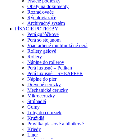
Písacie podložky
Obaly na dokumenty
Rozraďovače
Rýchloviazače
Archivačný systém
PÍSACIE POTREBY
Perá guľôčkové
Perá so stojanom
Viacfarbené multifunkčné perá
Rollery gélové
Rollery
Náplne do rollerov
Perá luxusné – Pelikan
Perá luxusné – SHEAFFER
Náplne do pier
Drevené ceruzky
Mechanické ceruzky
Mikroceruzky
Strúhadlá
Gumy
Tuhy do ceruziek
Kružidlá
Pravítka plastové a hliníkové
Kriedy
Liner