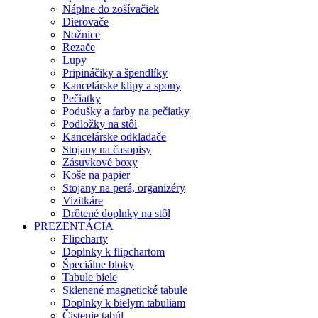
Náplne do zošívačiek
Dierovače
Nožnice
Rezače
Lupy
Pripináčiky a špendlíky
Kancelárske klipy a spony
Pečiatky
Podušky a farby na pečiatky
Podložky na stôl
Kancelárske odkladače
Stojany na časopisy
Zásuvkové boxy
Koše na papier
Stojany na perá, organizéry
Vizitkáre
Drôtené doplnky na stôl
PREZENTÁCIA
Flipcharty
Doplnky k flipchartom
Špeciálne bloky
Tabule biele
Sklenené magnetické tabule
Doplnky k bielym tabuliam
Čistenie tabúl