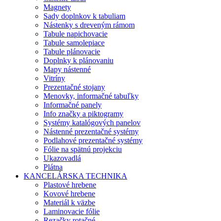
Magnety
Sady doplnkov k tabuliam
Nástenky s dreveným rámom
Tabule napichovacie
Tabule samolepiace
Tabule plánovacie
Doplnky k plánovaniu
Mapy nástenné
Vitríny
Prezentačné stojany
Menovky, informačné tabuľky
Informačné panely
Info značky a piktogramy
Systémy katalógových panelov
Nástenné prezentačné systémy
Podlahové prezentačné systémy
Fólie na spätnú projekciu
Ukazovadlá
Plátna
KANCELÁRSKA TECHNIKA
Plastové hrebene
Kovové hrebene
Materiál k väzbe
Laminovacie fólie
Rezačky rotačné