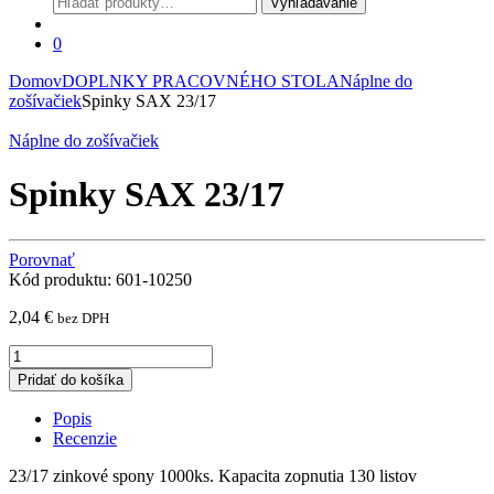
Vyhľadávanie
0
Domov
DOPLNKY PRACOVNÉHO STOLA
Náplne do
zošívačiek
Spinky SAX 23/17
Náplne do zošívačiek
Spinky SAX 23/17
Porovnať
Kód produktu: 601-10250
2,04
€
bez DPH
Spinky
SAX
Pridať do košíka
23/17
quantity
Popis
Recenzie
23/17 zinkové spony 1000ks. Kapacita zopnutia 130 listov