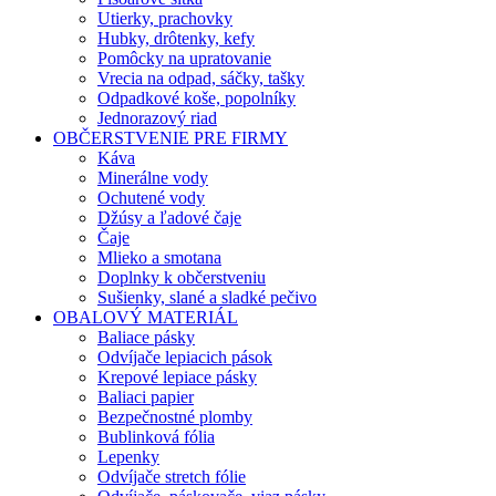
Utierky, prachovky
Hubky, drôtenky, kefy
Pomôcky na upratovanie
Vrecia na odpad, sáčky, tašky
Odpadkové koše, popolníky
Jednorazový riad
OBČERSTVENIE PRE FIRMY
Káva
Minerálne vody
Ochutené vody
Džúsy a ľadové čaje
Čaje
Mlieko a smotana
Doplnky k občerstveniu
Sušienky, slané a sladké pečivo
OBALOVÝ MATERIÁL
Baliace pásky
Odvíjače lepiacich pások
Krepové lepiace pásky
Baliaci papier
Bezpečnostné plomby
Bublinková fólia
Lepenky
Odvíjače stretch fólie