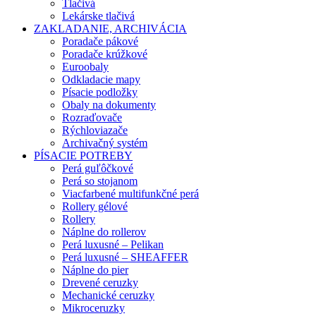
Tlačivá
Lekárske tlačivá
ZAKLADANIE, ARCHIVÁCIA
Poradače pákové
Poradače krúžkové
Euroobaly
Odkladacie mapy
Písacie podložky
Obaly na dokumenty
Rozraďovače
Rýchloviazače
Archivačný systém
PÍSACIE POTREBY
Perá guľôčkové
Perá so stojanom
Viacfarbené multifunkčné perá
Rollery gélové
Rollery
Náplne do rollerov
Perá luxusné – Pelikan
Perá luxusné – SHEAFFER
Náplne do pier
Drevené ceruzky
Mechanické ceruzky
Mikroceruzky