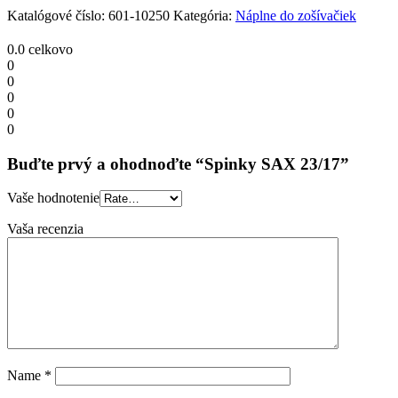
Katalógové číslo:
601-10250
Kategória:
Náplne do zošívačiek
0.0
celkovo
0
0
0
0
0
Buďte prvý a ohodnoďte “Spinky SAX 23/17”
Vaše hodnotenie
Vaša recenzia
Name
*