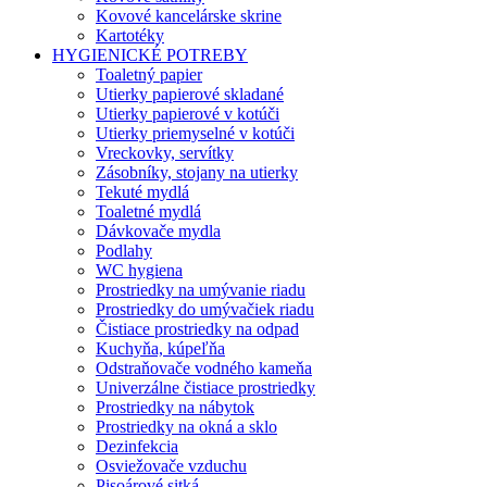
Kovové kancelárske skrine
Kartotéky
HYGIENICKÉ POTREBY
Toaletný papier
Utierky papierové skladané
Utierky papierové v kotúči
Utierky priemyselné v kotúči
Vreckovky, servítky
Zásobníky, stojany na utierky
Tekuté mydlá
Toaletné mydlá
Dávkovače mydla
Podlahy
WC hygiena
Prostriedky na umývanie riadu
Prostriedky do umývačiek riadu
Čistiace prostriedky na odpad
Kuchyňa, kúpeľňa
Odstraňovače vodného kameňa
Univerzálne čistiace prostriedky
Prostriedky na nábytok
Prostriedky na okná a sklo
Dezinfekcia
Osviežovače vzduchu
Pisoárové sitká