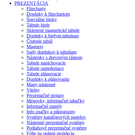
PREZENTÁCIA
Flipcharty
Doplnky k flipchartom
Špeciálne bloky
Tabule biele
Sklenené magnetické tabule
Doplnky k bielym tabuliam
Čistenie tabúl
Magnety
Sady doplnkov k tabuliam
Nástenky s dreveným rámom
Tabule napichovacie
Tabule samolepiace
Tabule plánovacie
Doplnky k plánovaniu
Mapy nástenné
Vitríny
Prezentačné stojany
Menovky, informačné tabuľky
Informačné panely
Info značky a piktogramy
Systémy katalógových panelov
Nástenné prezentačné systémy
Podlahové prezentačné systémy
Fólie na spätnú projekciu