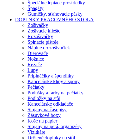
Špeciálne lepiace prostriedky
Špagáty
Gumičky, sťahovacie pásky
DOPLNKY PRACOVNÉHO STOLA
Zošívačky
Zošívacie kliešte
Rozošívačky
Spínacie pištole
Náplne do zošívačiek
Dierovače
Nožnice
Rezače
Lupy
Pripináčiky a špendlíky
Kancelárske klipy a spony
Pečiatky
Podušky a farby na pečiatky
Podložky na stôl
Kancelárske odkladače
Stojany na časopisy
Zásuvkové boxy
Koše na papier
Stojany na perá, organizéry
Vizitkáre
Drôtené doplnky na stôl