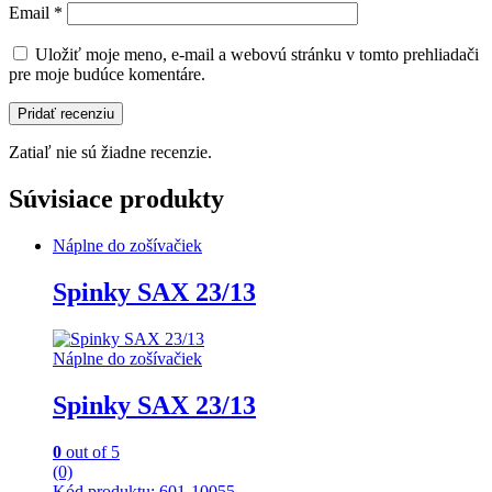
Email
*
Uložiť moje meno, e-mail a webovú stránku v tomto prehliadači
pre moje budúce komentáre.
Zatiaľ nie sú žiadne recenzie.
Súvisiace produkty
Náplne do zošívačiek
Spinky SAX 23/13
Náplne do zošívačiek
Spinky SAX 23/13
0
out of 5
(0)
Kód produktu: 601-10055