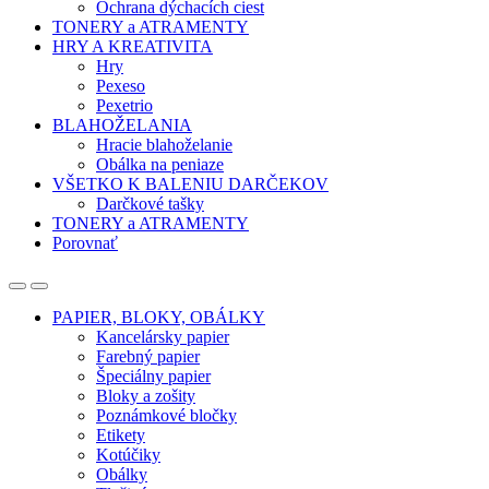
Ochrana dýchacích ciest
TONERY a ATRAMENTY
HRY A KREATIVITA
Hry
Pexeso
Pexetrio
BLAHOŽELANIA
Hracie blahoželanie
Obálka na peniaze
VŠETKO K BALENIU DARČEKOV
Darčkové tašky
TONERY a ATRAMENTY
Porovnať
Open
Close
PAPIER, BLOKY, OBÁLKY
Kancelársky papier
Farebný papier
Špeciálny papier
Bloky a zošity
Poznámkové bločky
Etikety
Kotúčiky
Obálky