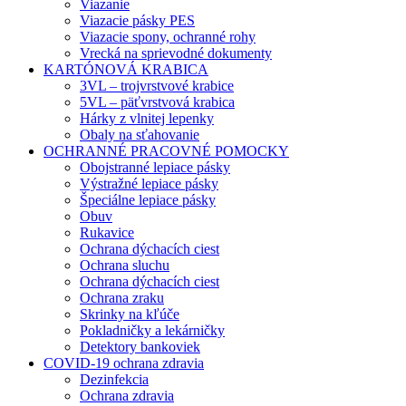
Viazanie
Viazacie pásky PES
Viazacie spony, ochranné rohy
Vrecká na sprievodné dokumenty
KARTÓNOVÁ KRABICA
3VL – trojvrstvové krabice
5VL – päťvrstvová krabica
Hárky z vlnitej lepenky
Obaly na sťahovanie
OCHRANNÉ PRACOVNÉ POMOCKY
Obojstranné lepiace pásky
Výstražné lepiace pásky
Špeciálne lepiace pásky
Obuv
Rukavice
Ochrana dýchacích ciest
Ochrana sluchu
Ochrana dýchacích ciest
Ochrana zraku
Skrinky na kľúče
Pokladničky a lekárničky
Detektory bankoviek
COVID-19 ochrana zdravia
Dezinfekcia
Ochrana zdravia