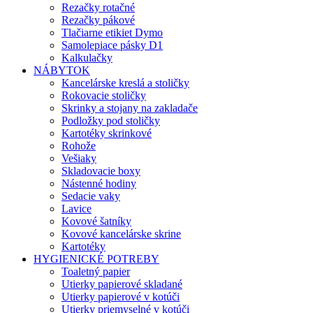
Rezačky rotačné
Rezačky pákové
Tlačiarne etikiet Dymo
Samolepiace pásky D1
Kalkulačky
NÁBYTOK
Kancelárske kreslá a stoličky
Rokovacie stoličky
Skrinky a stojany na zakladače
Podložky pod stoličky
Kartotéky skrinkové
Rohože
Vešiaky
Skladovacie boxy
Nástenné hodiny
Sedacie vaky
Lavice
Kovové šatníky
Kovové kancelárske skrine
Kartotéky
HYGIENICKÉ POTREBY
Toaletný papier
Utierky papierové skladané
Utierky papierové v kotúči
Utierky priemyselné v kotúči