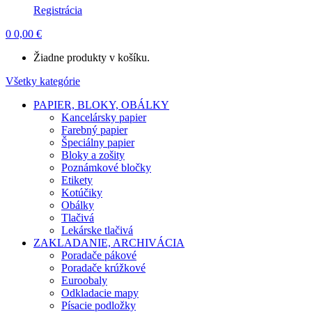
Registrácia
0
0,00
€
Žiadne produkty v košíku.
Všetky kategórie
PAPIER, BLOKY, OBÁLKY
Kancelársky papier
Farebný papier
Špeciálny papier
Bloky a zošity
Poznámkové bločky
Etikety
Kotúčiky
Obálky
Tlačivá
Lekárske tlačivá
ZAKLADANIE, ARCHIVÁCIA
Poradače pákové
Poradače krúžkové
Euroobaly
Odkladacie mapy
Písacie podložky