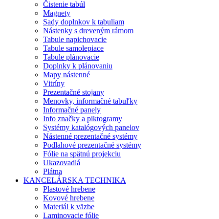
Čistenie tabúl
Magnety
Sady doplnkov k tabuliam
Nástenky s dreveným rámom
Tabule napichovacie
Tabule samolepiace
Tabule plánovacie
Doplnky k plánovaniu
Mapy nástenné
Vitríny
Prezentačné stojany
Menovky, informačné tabuľky
Informačné panely
Info značky a piktogramy
Systémy katalógových panelov
Nástenné prezentačné systémy
Podlahové prezentačné systémy
Fólie na spätnú projekciu
Ukazovadlá
Plátna
KANCELÁRSKA TECHNIKA
Plastové hrebene
Kovové hrebene
Materiál k väzbe
Laminovacie fólie