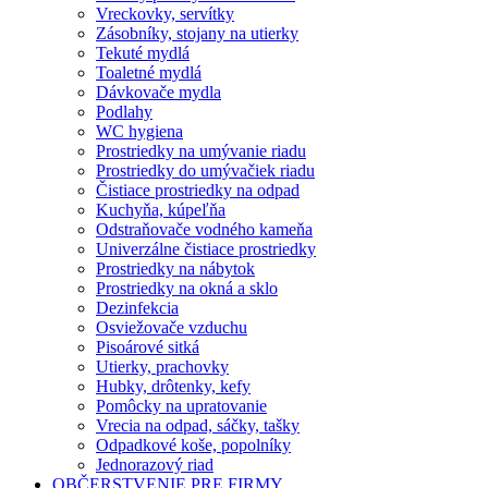
Vreckovky, servítky
Zásobníky, stojany na utierky
Tekuté mydlá
Toaletné mydlá
Dávkovače mydla
Podlahy
WC hygiena
Prostriedky na umývanie riadu
Prostriedky do umývačiek riadu
Čistiace prostriedky na odpad
Kuchyňa, kúpeľňa
Odstraňovače vodného kameňa
Univerzálne čistiace prostriedky
Prostriedky na nábytok
Prostriedky na okná a sklo
Dezinfekcia
Osviežovače vzduchu
Pisoárové sitká
Utierky, prachovky
Hubky, drôtenky, kefy
Pomôcky na upratovanie
Vrecia na odpad, sáčky, tašky
Odpadkové koše, popolníky
Jednorazový riad
OBČERSTVENIE PRE FIRMY