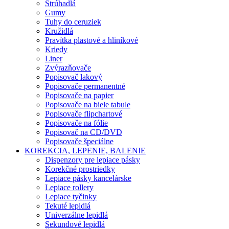
Strúhadlá
Gumy
Tuhy do ceruziek
Kružidlá
Pravítka plastové a hliníkové
Kriedy
Liner
Zvýrazňovače
Popisovač lakový
Popisovače permanentné
Popisovače na papier
Popisovače na biele tabule
Popisovače flipchartové
Popisovače na fólie
Popisovač na CD/DVD
Popisovače špeciálne
KOREKCIA, LEPENIE, BALENIE
Dispenzory pre lepiace pásky
Korekčné prostriedky
Lepiace pásky kancelárske
Lepiace rollery
Lepiace tyčinky
Tekuté lepidlá
Univerzálne lepidlá
Sekundové lepidlá