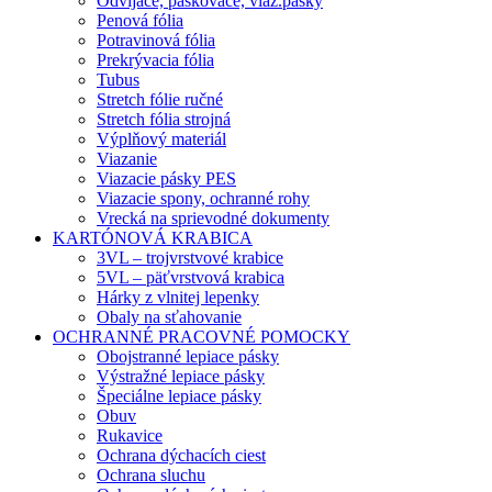
Odvíjače, páskovače, viaz.pásky
Penová fólia
Potravinová fólia
Prekrývacia fólia
Tubus
Stretch fólie ručné
Stretch fólia strojná
Výplňový materiál
Viazanie
Viazacie pásky PES
Viazacie spony, ochranné rohy
Vrecká na sprievodné dokumenty
KARTÓNOVÁ KRABICA
3VL – trojvrstvové krabice
5VL – päťvrstvová krabica
Hárky z vlnitej lepenky
Obaly na sťahovanie
OCHRANNÉ PRACOVNÉ POMOCKY
Obojstranné lepiace pásky
Výstražné lepiace pásky
Špeciálne lepiace pásky
Obuv
Rukavice
Ochrana dýchacích ciest
Ochrana sluchu