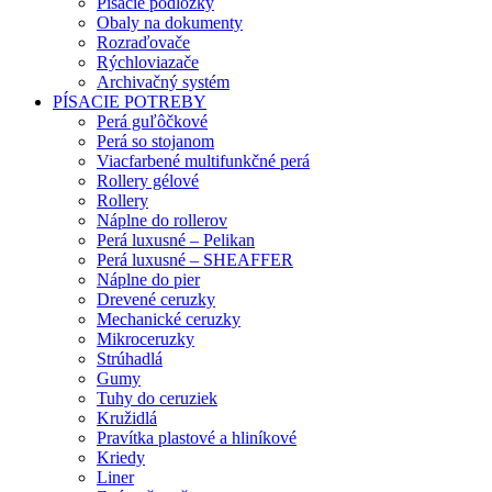
Písacie podložky
Obaly na dokumenty
Rozraďovače
Rýchloviazače
Archivačný systém
PÍSACIE POTREBY
Perá guľôčkové
Perá so stojanom
Viacfarbené multifunkčné perá
Rollery gélové
Rollery
Náplne do rollerov
Perá luxusné – Pelikan
Perá luxusné – SHEAFFER
Náplne do pier
Drevené ceruzky
Mechanické ceruzky
Mikroceruzky
Strúhadlá
Gumy
Tuhy do ceruziek
Kružidlá
Pravítka plastové a hliníkové
Kriedy
Liner