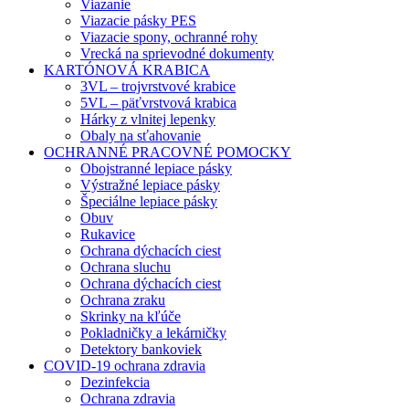
Viazanie
Viazacie pásky PES
Viazacie spony, ochranné rohy
Vrecká na sprievodné dokumenty
KARTÓNOVÁ KRABICA
3VL – trojvrstvové krabice
5VL – päťvrstvová krabica
Hárky z vlnitej lepenky
Obaly na sťahovanie
OCHRANNÉ PRACOVNÉ POMOCKY
Obojstranné lepiace pásky
Výstražné lepiace pásky
Špeciálne lepiace pásky
Obuv
Rukavice
Ochrana dýchacích ciest
Ochrana sluchu
Ochrana dýchacích ciest
Ochrana zraku
Skrinky na kľúče
Pokladničky a lekárničky
Detektory bankoviek
COVID-19 ochrana zdravia
Dezinfekcia
Ochrana zdravia