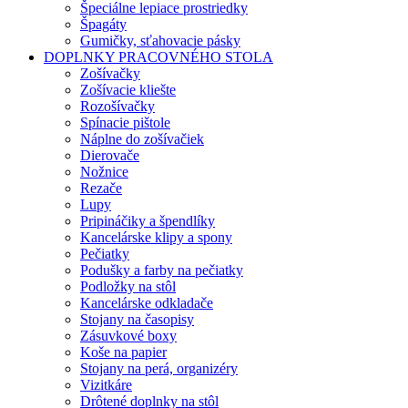
Špeciálne lepiace prostriedky
Špagáty
Gumičky, sťahovacie pásky
DOPLNKY PRACOVNÉHO STOLA
Zošívačky
Zošívacie kliešte
Rozošívačky
Spínacie pištole
Náplne do zošívačiek
Dierovače
Nožnice
Rezače
Lupy
Pripináčiky a špendlíky
Kancelárske klipy a spony
Pečiatky
Podušky a farby na pečiatky
Podložky na stôl
Kancelárske odkladače
Stojany na časopisy
Zásuvkové boxy
Koše na papier
Stojany na perá, organizéry
Vizitkáre
Drôtené doplnky na stôl