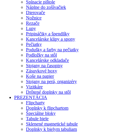
Spínacie pištole
Náplne do zošívačiek
Dierovače
Nožnice
Rezače
Lupy
Pripináčiky a špendlíky
Kancelárske klipy a spony
Pečiatky
Podušky a farby na pečiatky
Podložky na stôl
Kancelárske odkladače
Stojany na časopisy
Zásuvkové boxy
Koše na papier
Stojany na perá, organizéry
Vizitkáre
Drôtené doplnky na stôl
PREZENTÁCIA
Flipcharty
Doplnky k flipchartom
Špeciálne bloky
Tabule biele
Sklenené magnetické tabule
Doplnky k bielym tabuliam