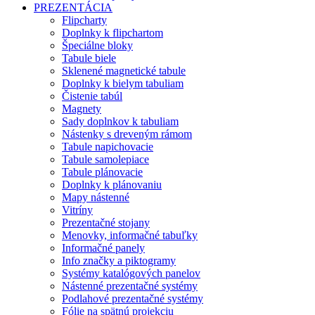
PREZENTÁCIA
Flipcharty
Doplnky k flipchartom
Špeciálne bloky
Tabule biele
Sklenené magnetické tabule
Doplnky k bielym tabuliam
Čistenie tabúl
Magnety
Sady doplnkov k tabuliam
Nástenky s dreveným rámom
Tabule napichovacie
Tabule samolepiace
Tabule plánovacie
Doplnky k plánovaniu
Mapy nástenné
Vitríny
Prezentačné stojany
Menovky, informačné tabuľky
Informačné panely
Info značky a piktogramy
Systémy katalógových panelov
Nástenné prezentačné systémy
Podlahové prezentačné systémy
Fólie na spätnú projekciu