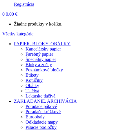
Registrácia
0
0,00
€
Žiadne produkty v košíku.
Všetky kategórie
PAPIER, BLOKY, OBÁLKY
Kancelársky papier
Farebný papier
Špeciálny papier
Bloky a zošity
Poznámkové bločky
Etikety
Kotúčiky
Obálky
Tlačivá
Lekárske tlačivá
ZAKLADANIE, ARCHIVÁCIA
Poradače pákové
Poradače krúžkové
Euroobaly
Odkladacie mapy
Písacie podložky