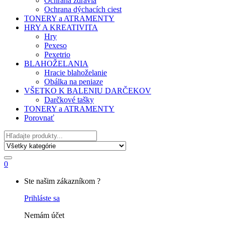
Ochrana zdravia
Ochrana dýchacích ciest
TONERY a ATRAMENTY
HRY A KREATIVITA
Hry
Pexeso
Pexetrio
BLAHOŽELANIA
Hracie blahoželanie
Obálka na peniaze
VŠETKO K BALENIU DARČEKOV
Darčkové tašky
TONERY a ATRAMENTY
Porovnať
Hľadať
0
My
Ste našim zákazníkom ?
Account
Prihláste sa
Nemám účet