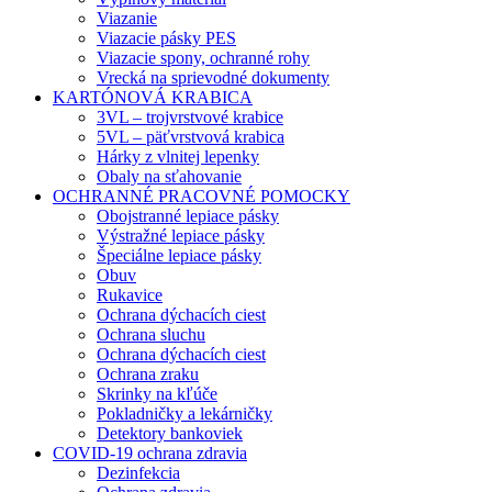
Viazanie
Viazacie pásky PES
Viazacie spony, ochranné rohy
Vrecká na sprievodné dokumenty
KARTÓNOVÁ KRABICA
3VL – trojvrstvové krabice
5VL – päťvrstvová krabica
Hárky z vlnitej lepenky
Obaly na sťahovanie
OCHRANNÉ PRACOVNÉ POMOCKY
Obojstranné lepiace pásky
Výstražné lepiace pásky
Špeciálne lepiace pásky
Obuv
Rukavice
Ochrana dýchacích ciest
Ochrana sluchu
Ochrana dýchacích ciest
Ochrana zraku
Skrinky na kľúče
Pokladničky a lekárničky
Detektory bankoviek
COVID-19 ochrana zdravia
Dezinfekcia