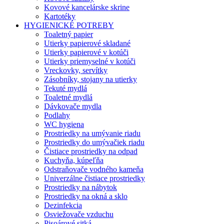
Kovové kancelárske skrine
Kartotéky
HYGIENICKÉ POTREBY
Toaletný papier
Utierky papierové skladané
Utierky papierové v kotúči
Utierky priemyselné v kotúči
Vreckovky, servítky
Zásobníky, stojany na utierky
Tekuté mydlá
Toaletné mydlá
Dávkovače mydla
Podlahy
WC hygiena
Prostriedky na umývanie riadu
Prostriedky do umývačiek riadu
Čistiace prostriedky na odpad
Kuchyňa, kúpeľňa
Odstraňovače vodného kameňa
Univerzálne čistiace prostriedky
Prostriedky na nábytok
Prostriedky na okná a sklo
Dezinfekcia
Osviežovače vzduchu
Pisoárové sitká