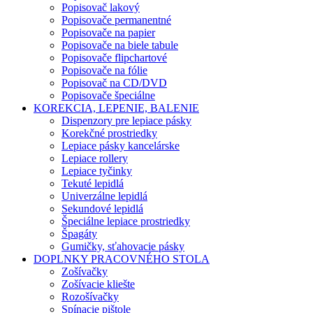
Popisovač lakový
Popisovače permanentné
Popisovače na papier
Popisovače na biele tabule
Popisovače flipchartové
Popisovače na fólie
Popisovač na CD/DVD
Popisovače špeciálne
KOREKCIA, LEPENIE, BALENIE
Dispenzory pre lepiace pásky
Korekčné prostriedky
Lepiace pásky kancelárske
Lepiace rollery
Lepiace tyčinky
Tekuté lepidlá
Univerzálne lepidlá
Sekundové lepidlá
Špeciálne lepiace prostriedky
Špagáty
Gumičky, sťahovacie pásky
DOPLNKY PRACOVNÉHO STOLA
Zošívačky
Zošívacie kliešte
Rozošívačky
Spínacie pištole