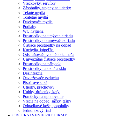
Vreckovky, servítky
Zásobníky, stojany na utierky
Tekuté mydlá
Toaletné mydlá
Dávkovače mydla
Podlahy
WC hygiena
Prostriedky na umývanie riadu
Prostriedky do umývačiek riadu
Čistiace prostriedky na odpad
Kuchyňa, kúpeľňa
Odstraňovače vodného kameňa
Univerzálne čistiace prostriedky
Prostriedky na nábytok
Prostriedky na okná a sklo
Dezinfekcia
Osviežovače vzduchu
Pisoárové sitká
Utierky, prachovky
Hubky, drôtenky, kefy
Pomôcky na upratovanie
Vrecia na odpad, sáčky, tašky
Odpadkové koše, popolníky
Jednorazový riad
OBČERSTVENIE PRE FIRMY