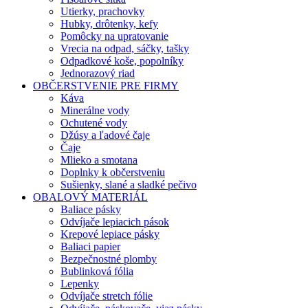
Utierky, prachovky
Hubky, drôtenky, kefy
Pomôcky na upratovanie
Vrecia na odpad, sáčky, tašky
Odpadkové koše, popolníky
Jednorazový riad
OBČERSTVENIE PRE FIRMY
Káva
Minerálne vody
Ochutené vody
Džúsy a ľadové čaje
Čaje
Mlieko a smotana
Doplnky k občerstveniu
Sušienky, slané a sladké pečivo
OBALOVÝ MATERIÁL
Baliace pásky
Odvíjače lepiacich pások
Krepové lepiace pásky
Baliaci papier
Bezpečnostné plomby
Bublinková fólia
Lepenky
Odvíjače stretch fólie