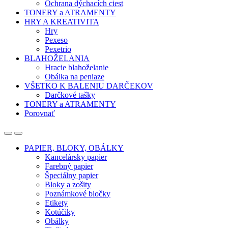
Ochrana dýchacích ciest
TONERY a ATRAMENTY
HRY A KREATIVITA
Hry
Pexeso
Pexetrio
BLAHOŽELANIA
Hracie blahoželanie
Obálka na peniaze
VŠETKO K BALENIU DARČEKOV
Darčkové tašky
TONERY a ATRAMENTY
Porovnať
Open
Close
PAPIER, BLOKY, OBÁLKY
Kancelársky papier
Farebný papier
Špeciálny papier
Bloky a zošity
Poznámkové bločky
Etikety
Kotúčiky
Obálky