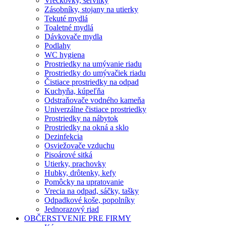
Vreckovky, servítky
Zásobníky, stojany na utierky
Tekuté mydlá
Toaletné mydlá
Dávkovače mydla
Podlahy
WC hygiena
Prostriedky na umývanie riadu
Prostriedky do umývačiek riadu
Čistiace prostriedky na odpad
Kuchyňa, kúpeľňa
Odstraňovače vodného kameňa
Univerzálne čistiace prostriedky
Prostriedky na nábytok
Prostriedky na okná a sklo
Dezinfekcia
Osviežovače vzduchu
Pisoárové sitká
Utierky, prachovky
Hubky, drôtenky, kefy
Pomôcky na upratovanie
Vrecia na odpad, sáčky, tašky
Odpadkové koše, popolníky
Jednorazový riad
OBČERSTVENIE PRE FIRMY