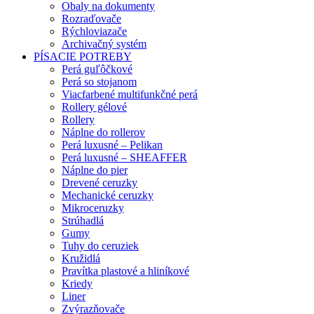
Obaly na dokumenty
Rozraďovače
Rýchloviazače
Archivačný systém
PÍSACIE POTREBY
Perá guľôčkové
Perá so stojanom
Viacfarbené multifunkčné perá
Rollery gélové
Rollery
Náplne do rollerov
Perá luxusné – Pelikan
Perá luxusné – SHEAFFER
Náplne do pier
Drevené ceruzky
Mechanické ceruzky
Mikroceruzky
Strúhadlá
Gumy
Tuhy do ceruziek
Kružidlá
Pravítka plastové a hliníkové
Kriedy
Liner
Zvýrazňovače