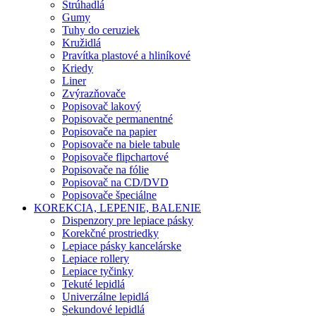
Strúhadlá
Gumy
Tuhy do ceruziek
Kružidlá
Pravítka plastové a hliníkové
Kriedy
Liner
Zvýrazňovače
Popisovač lakový
Popisovače permanentné
Popisovače na papier
Popisovače na biele tabule
Popisovače flipchartové
Popisovače na fólie
Popisovač na CD/DVD
Popisovače špeciálne
KOREKCIA, LEPENIE, BALENIE
Dispenzory pre lepiace pásky
Korekčné prostriedky
Lepiace pásky kancelárske
Lepiace rollery
Lepiace tyčinky
Tekuté lepidlá
Univerzálne lepidlá
Sekundové lepidlá