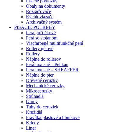
Písacie podložky
Obaly na dokumenty
Rozraďovače
Rýchloviazače
Archivačný systém
PÍSACIE POTREBY
Perá guľôčkové
Perá so stojanom
Viacfarbené multifunkčné perá
Rollery gélové
Rollery
Náplne do rollerov
Perá luxusné – Pelikan
Perá luxusné – SHEAFFER
Náplne do pier
Drevené ceruzky
Mechanické ceruzky
Mikroceruzky
Strúhadlá
Gumy
Tuhy do ceruziek
Kružidlá
Pravítka plastové a hliníkové
Kriedy
Liner