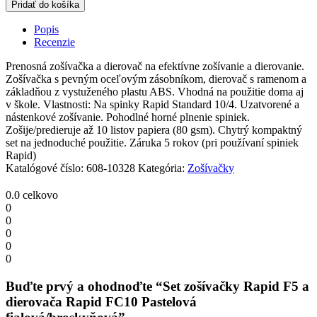
zošívačky
Pridať do košíka
Rapid
F5
Popis
a
Recenzie
dierovača
Rapid
Prenosná zošívačka a dierovač na efektívne zošívanie a dierovanie.
FC10
Zošívačka s pevným oceľovým zásobníkom, dierovač s ramenom a
Pastelová
základňou z vystuženého plastu ABS. Vhodná na použitie doma aj
fialová/broskyňová
v škole. Vlastnosti: Na spinky Rapid Standard 10/4. Uzatvorené a
quantity
nástenkové zošívanie. Pohodlné horné plnenie spiniek.
Zošije/predieruje až 10 listov papiera (80 gsm). Chytrý kompaktný
set na jednoduché použitie. Záruka 5 rokov (pri používaní spiniek
Rapid)
Katalógové číslo:
608-10328
Kategória:
Zošívačky
0.0
celkovo
0
0
0
0
0
Buďte prvý a ohodnoďte “Set zošívačky Rapid F5 a
dierovača Rapid FC10 Pastelová