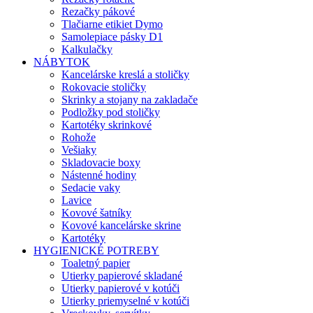
Rezačky pákové
Tlačiarne etikiet Dymo
Samolepiace pásky D1
Kalkulačky
NÁBYTOK
Kancelárske kreslá a stoličky
Rokovacie stoličky
Skrinky a stojany na zakladače
Podložky pod stoličky
Kartotéky skrinkové
Rohože
Vešiaky
Skladovacie boxy
Nástenné hodiny
Sedacie vaky
Lavice
Kovové šatníky
Kovové kancelárske skrine
Kartotéky
HYGIENICKÉ POTREBY
Toaletný papier
Utierky papierové skladané
Utierky papierové v kotúči
Utierky priemyselné v kotúči