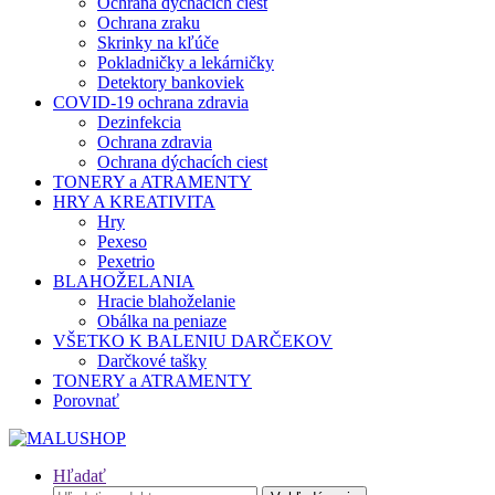
Ochrana dýchacích ciest
Ochrana zraku
Skrinky na kľúče
Pokladničky a lekárničky
Detektory bankoviek
COVID-19 ochrana zdravia
Dezinfekcia
Ochrana zdravia
Ochrana dýchacích ciest
TONERY a ATRAMENTY
HRY A KREATIVITA
Hry
Pexeso
Pexetrio
BLAHOŽELANIA
Hracie blahoželanie
Obálka na peniaze
VŠETKO K BALENIU DARČEKOV
Darčkové tašky
TONERY a ATRAMENTY
Porovnať
Hľadať
Hľadať: