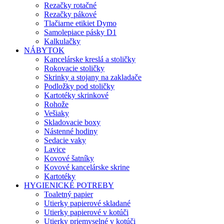
Rezačky rotačné
Rezačky pákové
Tlačiarne etikiet Dymo
Samolepiace pásky D1
Kalkulačky
NÁBYTOK
Kancelárske kreslá a stoličky
Rokovacie stoličky
Skrinky a stojany na zakladače
Podložky pod stoličky
Kartotéky skrinkové
Rohože
Vešiaky
Skladovacie boxy
Nástenné hodiny
Sedacie vaky
Lavice
Kovové šatníky
Kovové kancelárske skrine
Kartotéky
HYGIENICKÉ POTREBY
Toaletný papier
Utierky papierové skladané
Utierky papierové v kotúči
Utierky priemyselné v kotúči