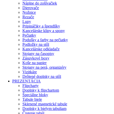
Náplne do zošívačiek
Dierovače
Nožnice
Rezače
Lupy
Pripináčiky a špendlíky
Kancelárske klipy a spony
Pečiatky
Podušky a farby na pečiatky
Podložky na stôl
Kancelárske odkladače
Stojany na časopisy
Zásuvkové boxy
Koše na papier
Stojany na perá, organizéry
Vizitkáre
Drôtené doplnky na stôl
PREZENTÁCIA
Flipcharty
Doplnky k flipchartom
Špeciálne bloky
Tabule biele
Sklenené magnetické tabule
Doplnky k bielym tabuliam
Čistenie tabúl