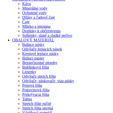
Káva
Minerálne vody
Ochutené vody
Džúsy a ľadové čaje
Čaje
Mlieko a smotana
Doplnky k občerstveniu
Sušienky, slané a sladké pečivo
OBALOVÝ MATERIÁL
Baliace pásky
Odvíjače lepiacich pások
Krepové lepiace pásky
Baliaci papier
Bezpečnostné plomby
Bublinková fólia
Lepenky
Odvíjače stretch fólie
Odvíjače, páskovače, viaz.pásky
Penová fólia
Potravinová fólia
Prekrývacia fólia
Tubus
Stretch fólie ručné
Stretch fólia strojná
Výplňový materiál