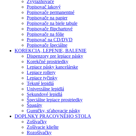
Zvýrazňovače
Popisovač lakový
Popisovače permanentné
Popisovače na papier
Popisovače na biele tabule
Popisovače flipchartové
Popisovače na fólie
Popisovač na CD/DVD
Popisovače špeciálne
KOREKCIA, LEPENIE, BALENIE
Dispenzory pre lepiace pásky
Korekčné prostriedky
Lepiace pásky kancelárske
Lepiace rollery
Lepiace tyčinky
Tekuté lepidlá
Univerzálne lepidlá
Sekundové lepidlá
Špeciálne lepiace prostriedky
Špagáty
Gumičky, sťahovacie pásky
DOPLNKY PRACOVNÉHO STOLA
Zošívačky
Zošívacie kliešte
Rozošívačky