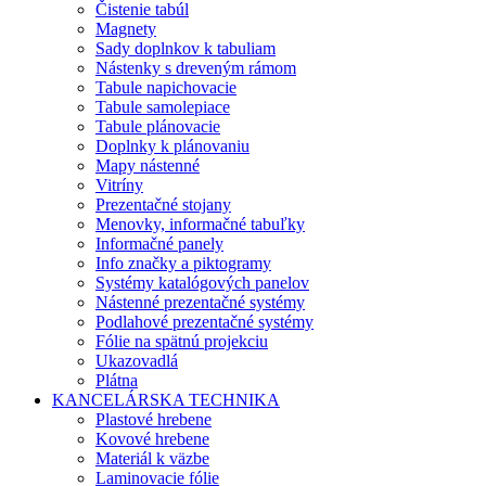
Čistenie tabúl
Magnety
Sady doplnkov k tabuliam
Nástenky s dreveným rámom
Tabule napichovacie
Tabule samolepiace
Tabule plánovacie
Doplnky k plánovaniu
Mapy nástenné
Vitríny
Prezentačné stojany
Menovky, informačné tabuľky
Informačné panely
Info značky a piktogramy
Systémy katalógových panelov
Nástenné prezentačné systémy
Podlahové prezentačné systémy
Fólie na spätnú projekciu
Ukazovadlá
Plátna
KANCELÁRSKA TECHNIKA
Plastové hrebene
Kovové hrebene
Materiál k väzbe
Laminovacie fólie