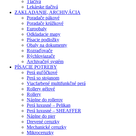
Tlačivá
Lekárske tlačivá
ZAKLADANIE, ARCHIVÁCIA
Poradače pákové
Poradače krúžkové
Euroobaly
Odkladacie mapy
Písacie podložky
Obaly na dokumenty
Rozraďovače
Rýchloviazače
Archivačný systém
PÍSACIE POTREBY
Perá guľôčkové
Perá so stojanom
Viacfarbené multifunkčné perá
Rollery gélové
Rollery
Náplne do rollerov
Perá luxusné – Pelikan
Perá luxusné – SHEAFFER
Náplne do pier
Drevené ceruzky
Mechanické ceruzky
Mikroceruzky