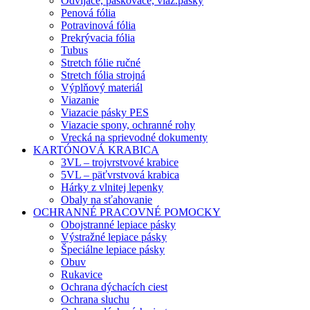
Odvíjače, páskovače, viaz.pásky
Penová fólia
Potravinová fólia
Prekrývacia fólia
Tubus
Stretch fólie ručné
Stretch fólia strojná
Výplňový materiál
Viazanie
Viazacie pásky PES
Viazacie spony, ochranné rohy
Vrecká na sprievodné dokumenty
KARTÓNOVÁ KRABICA
3VL – trojvrstvové krabice
5VL – päťvrstvová krabica
Hárky z vlnitej lepenky
Obaly na sťahovanie
OCHRANNÉ PRACOVNÉ POMOCKY
Obojstranné lepiace pásky
Výstražné lepiace pásky
Špeciálne lepiace pásky
Obuv
Rukavice
Ochrana dýchacích ciest
Ochrana sluchu