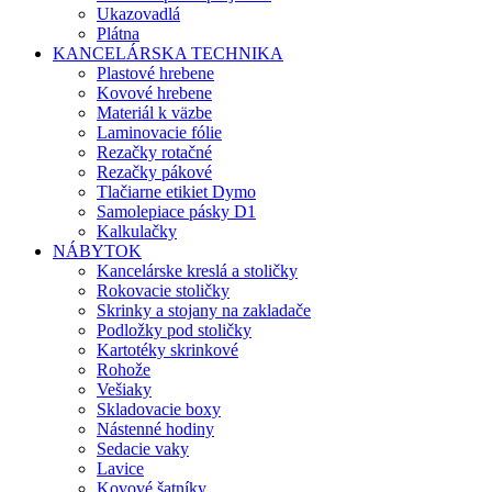
Ukazovadlá
Plátna
KANCELÁRSKA TECHNIKA
Plastové hrebene
Kovové hrebene
Materiál k väzbe
Laminovacie fólie
Rezačky rotačné
Rezačky pákové
Tlačiarne etikiet Dymo
Samolepiace pásky D1
Kalkulačky
NÁBYTOK
Kancelárske kreslá a stoličky
Rokovacie stoličky
Skrinky a stojany na zakladače
Podložky pod stoličky
Kartotéky skrinkové
Rohože
Vešiaky
Skladovacie boxy
Nástenné hodiny
Sedacie vaky
Lavice
Kovové šatníky