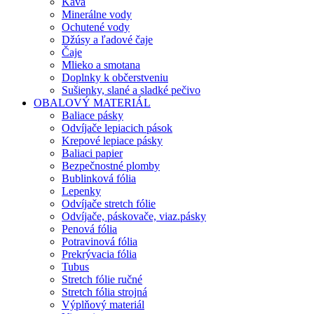
Káva
Minerálne vody
Ochutené vody
Džúsy a ľadové čaje
Čaje
Mlieko a smotana
Doplnky k občerstveniu
Sušienky, slané a sladké pečivo
OBALOVÝ MATERIÁL
Baliace pásky
Odvíjače lepiacich pások
Krepové lepiace pásky
Baliaci papier
Bezpečnostné plomby
Bublinková fólia
Lepenky
Odvíjače stretch fólie
Odvíjače, páskovače, viaz.pásky
Penová fólia
Potravinová fólia
Prekrývacia fólia
Tubus
Stretch fólie ručné
Stretch fólia strojná
Výplňový materiál