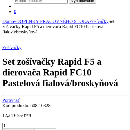
Vyhľadávanie
0
Domov
DOPLNKY PRACOVNÉHO STOLA
Zošívačky
Set
zošívačky Rapid F5 a dierovača Rapid FC10 Pastelová
fialová/broskyňová
Zošívačky
Set zošívačky Rapid F5 a
dierovača Rapid FC10
Pastelová fialová/broskyňová
Porovnať
Kód produktu: 608-10328
12,24
€
bez DPH
Set