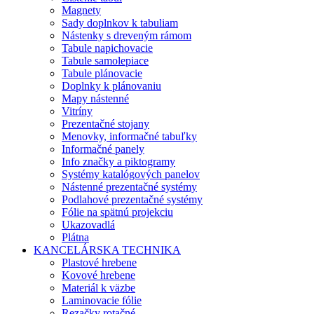
Magnety
Sady doplnkov k tabuliam
Nástenky s dreveným rámom
Tabule napichovacie
Tabule samolepiace
Tabule plánovacie
Doplnky k plánovaniu
Mapy nástenné
Vitríny
Prezentačné stojany
Menovky, informačné tabuľky
Informačné panely
Info značky a piktogramy
Systémy katalógových panelov
Nástenné prezentačné systémy
Podlahové prezentačné systémy
Fólie na spätnú projekciu
Ukazovadlá
Plátna
KANCELÁRSKA TECHNIKA
Plastové hrebene
Kovové hrebene
Materiál k väzbe
Laminovacie fólie
Rezačky rotačné