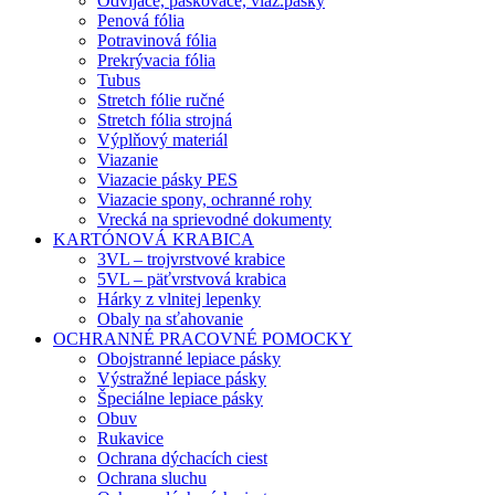
Odvíjače, páskovače, viaz.pásky
Penová fólia
Potravinová fólia
Prekrývacia fólia
Tubus
Stretch fólie ručné
Stretch fólia strojná
Výplňový materiál
Viazanie
Viazacie pásky PES
Viazacie spony, ochranné rohy
Vrecká na sprievodné dokumenty
KARTÓNOVÁ KRABICA
3VL – trojvrstvové krabice
5VL – päťvrstvová krabica
Hárky z vlnitej lepenky
Obaly na sťahovanie
OCHRANNÉ PRACOVNÉ POMOCKY
Obojstranné lepiace pásky
Výstražné lepiace pásky
Špeciálne lepiace pásky
Obuv
Rukavice
Ochrana dýchacích ciest
Ochrana sluchu