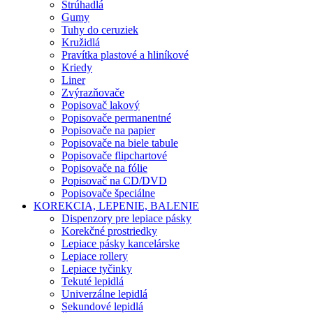
Strúhadlá
Gumy
Tuhy do ceruziek
Kružidlá
Pravítka plastové a hliníkové
Kriedy
Liner
Zvýrazňovače
Popisovač lakový
Popisovače permanentné
Popisovače na papier
Popisovače na biele tabule
Popisovače flipchartové
Popisovače na fólie
Popisovač na CD/DVD
Popisovače špeciálne
KOREKCIA, LEPENIE, BALENIE
Dispenzory pre lepiace pásky
Korekčné prostriedky
Lepiace pásky kancelárske
Lepiace rollery
Lepiace tyčinky
Tekuté lepidlá
Univerzálne lepidlá
Sekundové lepidlá