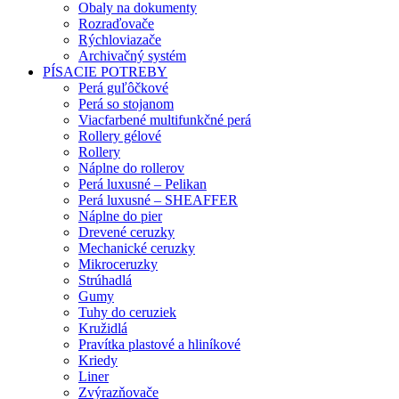
Obaly na dokumenty
Rozraďovače
Rýchloviazače
Archivačný systém
PÍSACIE POTREBY
Perá guľôčkové
Perá so stojanom
Viacfarbené multifunkčné perá
Rollery gélové
Rollery
Náplne do rollerov
Perá luxusné – Pelikan
Perá luxusné – SHEAFFER
Náplne do pier
Drevené ceruzky
Mechanické ceruzky
Mikroceruzky
Strúhadlá
Gumy
Tuhy do ceruziek
Kružidlá
Pravítka plastové a hliníkové
Kriedy
Liner
Zvýrazňovače