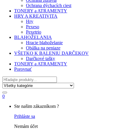
Ochrana zdravia
Ochrana dýchacích ciest
TONERY a ATRAMENTY
HRY A KREATIVITA
Hry
Pexeso
Pexetrio
BLAHOŽELANIA
Hracie blahoželanie
Obálka na peniaze
VŠETKO K BALENIU DARČEKOV
Darčkové tašky
TONERY a ATRAMENTY
Porovnať
Hľadať
0
My
Ste našim zákazníkom ?
Account
Prihláste sa
Nemám účet