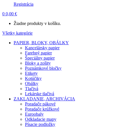
Registrácia
0
0,00
€
Žiadne produkty v košíku.
Všetky kategórie
PAPIER, BLOKY, OBÁLKY
Kancelársky papier
Farebný papier
Špeciálny papier
Bloky a zošity
Poznámkové bločky
Etikety
Kotúčiky
Obálky
Tlačivá
Lekárske tlačivá
ZAKLADANIE, ARCHIVÁCIA
Poradače pákové
Poradače krúžkové
Euroobaly
Odkladacie mapy
Písacie podložky