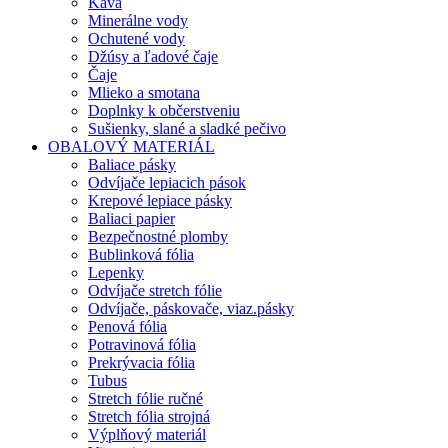
Káva
Minerálne vody
Ochutené vody
Džúsy a ľadové čaje
Čaje
Mlieko a smotana
Doplnky k občerstveniu
Sušienky, slané a sladké pečivo
OBALOVÝ MATERIÁL
Baliace pásky
Odvíjače lepiacich pások
Krepové lepiace pásky
Baliaci papier
Bezpečnostné plomby
Bublinková fólia
Lepenky
Odvíjače stretch fólie
Odvíjače, páskovače, viaz.pásky
Penová fólia
Potravinová fólia
Prekrývacia fólia
Tubus
Stretch fólie ručné
Stretch fólia strojná
Výplňový materiál