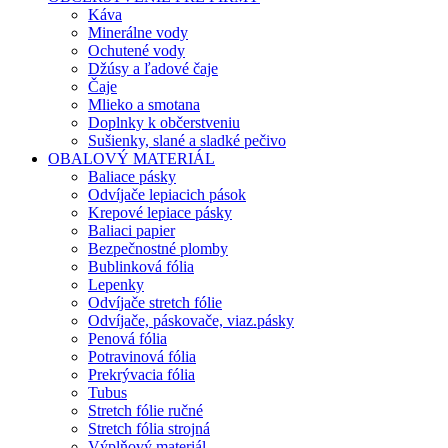
Káva
Minerálne vody
Ochutené vody
Džúsy a ľadové čaje
Čaje
Mlieko a smotana
Doplnky k občerstveniu
Sušienky, slané a sladké pečivo
OBALOVÝ MATERIÁL
Baliace pásky
Odvíjače lepiacich pások
Krepové lepiace pásky
Baliaci papier
Bezpečnostné plomby
Bublinková fólia
Lepenky
Odvíjače stretch fólie
Odvíjače, páskovače, viaz.pásky
Penová fólia
Potravinová fólia
Prekrývacia fólia
Tubus
Stretch fólie ručné
Stretch fólia strojná
Výplňový materiál