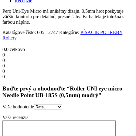
Recenzie
Point
UB-
Pero Uni-Eye Micro má unikátny dizajn. 0,5mm hrot poskytuje
185S
väčšiu kontrolu pre detailné, presné ťahy. Farba tela je totožná s
(0,5mm)
farbou náplne.
modrý
quantity
Katalógové číslo:
605-12747
Kategórie:
PÍSACIE POTREBY
,
Rollery
0.0
celkovo
0
0
0
0
0
Buďte prvý a ohodnoďte “Roller UNI eye micro
Needle Point UB-185S (0,5mm) modrý”
Vaše hodnotenie
Vaša recenzia