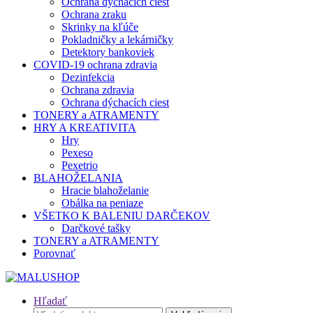
Ochrana dýchacích ciest
Ochrana zraku
Skrinky na kľúče
Pokladničky a lekárničky
Detektory bankoviek
COVID-19 ochrana zdravia
Dezinfekcia
Ochrana zdravia
Ochrana dýchacích ciest
TONERY a ATRAMENTY
HRY A KREATIVITA
Hry
Pexeso
Pexetrio
BLAHOŽELANIA
Hracie blahoželanie
Obálka na peniaze
VŠETKO K BALENIU DARČEKOV
Darčkové tašky
TONERY a ATRAMENTY
Porovnať
Hľadať
Hľadať: