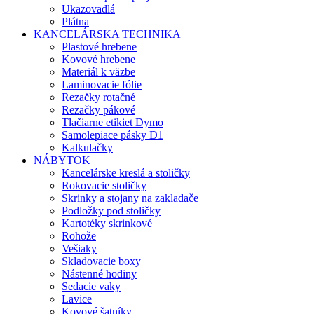
Ukazovadlá
Plátna
KANCELÁRSKA TECHNIKA
Plastové hrebene
Kovové hrebene
Materiál k väzbe
Laminovacie fólie
Rezačky rotačné
Rezačky pákové
Tlačiarne etikiet Dymo
Samolepiace pásky D1
Kalkulačky
NÁBYTOK
Kancelárske kreslá a stoličky
Rokovacie stoličky
Skrinky a stojany na zakladače
Podložky pod stoličky
Kartotéky skrinkové
Rohože
Vešiaky
Skladovacie boxy
Nástenné hodiny
Sedacie vaky
Lavice
Kovové šatníky