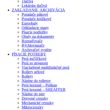
Tlačivá
Lekárske tlačivá
ZAKLADANIE, ARCHIVÁCIA
Poradače pákové
Poradače krúžkové
Euroobaly
Odkladacie mapy
Písacie podložky
Obaly na dokumenty
Rozraďovače
Rýchloviazače
Archivačný systém
PÍSACIE POTREBY
Perá guľôčkové
Perá so stojanom
Viacfarbené multifunkčné perá
Rollery gélové
Rollery
Náplne do rollerov
Perá luxusné – Pelikan
Perá luxusné – SHEAFFER
Náplne do pier
Drevené ceruzky
Mechanické ceruzky
Mikroceruzky