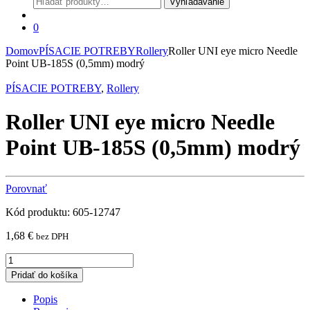
Vyhľadávanie
0
Domov
PÍSACIE POTREBY
Rollery
Roller UNI eye micro Needle
Point UB-185S (0,5mm) modrý
PÍSACIE POTREBY
,
Rollery
Roller UNI eye micro Needle
Point UB-185S (0,5mm) modrý
Porovnať
Kód produktu: 605-12747
1,68
€
bez DPH
Roller
UNI
Pridať do košíka
eye
micro
Popis
Needle