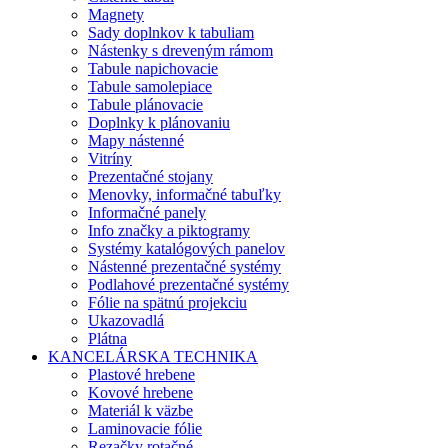
Magnety
Sady doplnkov k tabuliam
Nástenky s dreveným rámom
Tabule napichovacie
Tabule samolepiace
Tabule plánovacie
Doplnky k plánovaniu
Mapy nástenné
Vitríny
Prezentačné stojany
Menovky, informačné tabuľky
Informačné panely
Info značky a piktogramy
Systémy katalógových panelov
Nástenné prezentačné systémy
Podlahové prezentačné systémy
Fólie na spätnú projekciu
Ukazovadlá
Plátna
KANCELÁRSKA TECHNIKA
Plastové hrebene
Kovové hrebene
Materiál k väzbe
Laminovacie fólie
Rezačky rotačné