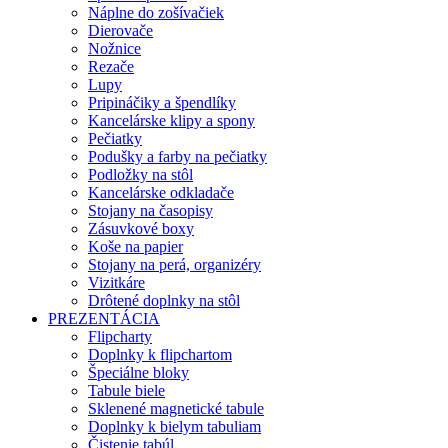
Náplne do zošívačiek
Dierovače
Nožnice
Rezače
Lupy
Pripináčiky a špendlíky
Kancelárske klipy a spony
Pečiatky
Podušky a farby na pečiatky
Podložky na stôl
Kancelárske odkladače
Stojany na časopisy
Zásuvkové boxy
Koše na papier
Stojany na perá, organizéry
Vizitkáre
Drôtené doplnky na stôl
PREZENTÁCIA
Flipcharty
Doplnky k flipchartom
Špeciálne bloky
Tabule biele
Sklenené magnetické tabule
Doplnky k bielym tabuliam
Čistenie tabúl