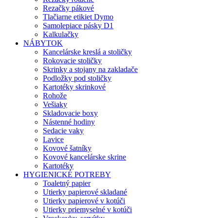
Rezačky pákové
Tlačiarne etikiet Dymo
Samolepiace pásky D1
Kalkulačky
NÁBYTOK
Kancelárske kreslá a stoličky
Rokovacie stoličky
Skrinky a stojany na zakladače
Podložky pod stoličky
Kartotéky skrinkové
Rohože
Vešiaky
Skladovacie boxy
Nástenné hodiny
Sedacie vaky
Lavice
Kovové šatníky
Kovové kancelárske skrine
Kartotéky
HYGIENICKÉ POTREBY
Toaletný papier
Utierky papierové skladané
Utierky papierové v kotúči
Utierky priemyselné v kotúči