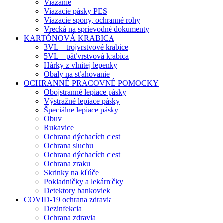
Viazanie
Viazacie pásky PES
Viazacie spony, ochranné rohy
Vrecká na sprievodné dokumenty
KARTÓNOVÁ KRABICA
3VL – trojvrstvové krabice
5VL – päťvrstvová krabica
Hárky z vlnitej lepenky
Obaly na sťahovanie
OCHRANNÉ PRACOVNÉ POMOCKY
Obojstranné lepiace pásky
Výstražné lepiace pásky
Špeciálne lepiace pásky
Obuv
Rukavice
Ochrana dýchacích ciest
Ochrana sluchu
Ochrana dýchacích ciest
Ochrana zraku
Skrinky na kľúče
Pokladničky a lekárničky
Detektory bankoviek
COVID-19 ochrana zdravia
Dezinfekcia
Ochrana zdravia