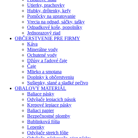
Utierky, prachovky
Hubky, drôtenky, kefy
Pomôcky na upratovanie
Vrecia na odpad, sáčky, tašky
Odpadkové koše, popolníky
Jednorazový riad
OBČERSTVENIE PRE FIRMY
Káva
Minerálne vody
Ochutené vody
Džúsy a ľadové čaje
Čaje
Mlieko a smotana
Doplnky k občerstveniu
Sušienky, slané a sladké pečivo
OBALOVÝ MATERIÁL
Baliace pásky
Odvíjače lepiacich pások
Krepové lepiace pásky
Baliaci papier
Bezpečnostné plomby
Bublinková fólia
Lepenky
Odvíjače stretch fólie