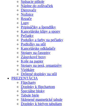
Spínacie pištole
Náplne do zošívačiek
Dierovače
Nožnice
Rezače
Lupy
Pripináčiky a špendlíky
Kancelárske klipy a spony
Pečiatky
Podušky a farby na pečiatky
Podložky na stôl
Kancelárske odkladače
Stojany na časopisy
Zásuvkové boxy
Koše na papier
Stojany na perá, organizéry
Vizitkáre
Drôtené doplnky na stôl
PREZENTÁCIA
Flipcharty
Doplnky k flipchartom
Špeciálne bloky
Tabule biele
Sklenené magnetické tabule
Doplnky k bielym tabuliam