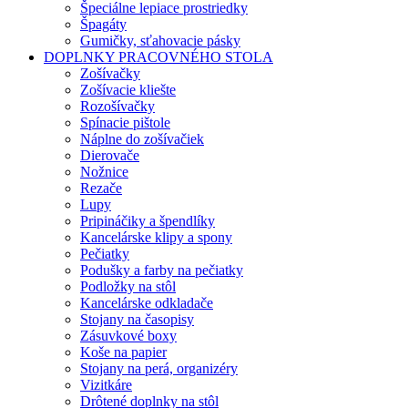
Špeciálne lepiace prostriedky
Špagáty
Gumičky, sťahovacie pásky
DOPLNKY PRACOVNÉHO STOLA
Zošívačky
Zošívacie kliešte
Rozošívačky
Spínacie pištole
Náplne do zošívačiek
Dierovače
Nožnice
Rezače
Lupy
Pripináčiky a špendlíky
Kancelárske klipy a spony
Pečiatky
Podušky a farby na pečiatky
Podložky na stôl
Kancelárske odkladače
Stojany na časopisy
Zásuvkové boxy
Koše na papier
Stojany na perá, organizéry
Vizitkáre
Drôtené doplnky na stôl