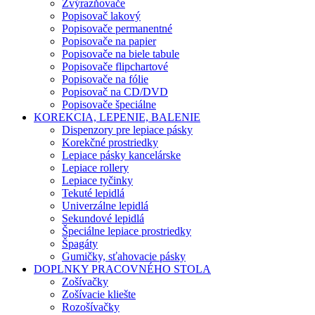
Zvýrazňovače
Popisovač lakový
Popisovače permanentné
Popisovače na papier
Popisovače na biele tabule
Popisovače flipchartové
Popisovače na fólie
Popisovač na CD/DVD
Popisovače špeciálne
KOREKCIA, LEPENIE, BALENIE
Dispenzory pre lepiace pásky
Korekčné prostriedky
Lepiace pásky kancelárske
Lepiace rollery
Lepiace tyčinky
Tekuté lepidlá
Univerzálne lepidlá
Sekundové lepidlá
Špeciálne lepiace prostriedky
Špagáty
Gumičky, sťahovacie pásky
DOPLNKY PRACOVNÉHO STOLA
Zošívačky
Zošívacie kliešte
Rozošívačky