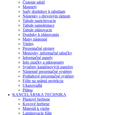
Čistenie tabúl
Magnety
Sady doplnkov k tabuliam
Nástenky s dreveným rámom
Tabule napichovacie
Tabule samolepiace
Tabule plánovacie
Doplnky k plánovaniu
Mapy nástenné
Vitríny
Prezentačné stojany
Menovky, informačné tabuľky
Informačné panely
Info značky a piktogramy
Systémy katalógových panelov
Nástenné prezentačné systémy
Podlahové prezentačné systémy
Fólie na spätnú projekciu
Ukazovadlá
Plátna
KANCELÁRSKA TECHNIKA
Plastové hrebene
Kovové hrebene
Materiál k väzbe
Laminovacie fólie