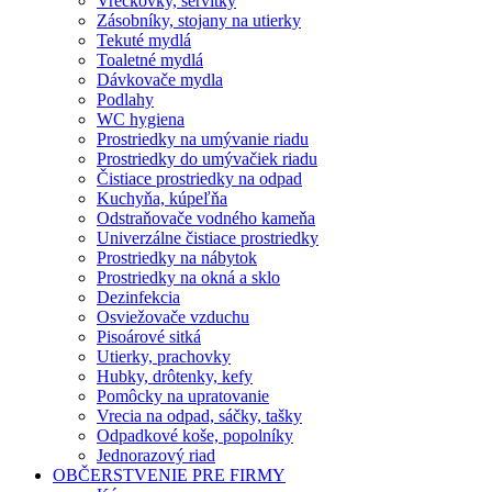
Vreckovky, servítky
Zásobníky, stojany na utierky
Tekuté mydlá
Toaletné mydlá
Dávkovače mydla
Podlahy
WC hygiena
Prostriedky na umývanie riadu
Prostriedky do umývačiek riadu
Čistiace prostriedky na odpad
Kuchyňa, kúpeľňa
Odstraňovače vodného kameňa
Univerzálne čistiace prostriedky
Prostriedky na nábytok
Prostriedky na okná a sklo
Dezinfekcia
Osviežovače vzduchu
Pisoárové sitká
Utierky, prachovky
Hubky, drôtenky, kefy
Pomôcky na upratovanie
Vrecia na odpad, sáčky, tašky
Odpadkové koše, popolníky
Jednorazový riad
OBČERSTVENIE PRE FIRMY