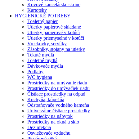
Kovové kancelárske skrine
Kartotéky
HYGIENICKÉ POTREBY
Toaletný papier
Utierky papierové skladané
Utierky papierové v kotúči
Utierky priemyselné v kotúči
Vreckovky, servítky
Zásobníky, stojany na utierky
Tekuté mydlá
Toaletné mydlá
Dávkovače mydla
Podlahy
WC hygiena
Prostriedky na umývanie riadu
Prostriedky do umývačiek riadu
Čistiace prostriedky na odpad
Kuchyňa, kúpeľňa
Odstraňovače vodného kameňa
Univerzálne čistiace prostriedky
Prostriedky na nábytok
Prostriedky na okná a sklo
Dezinfekcia
Osviežovače vzduchu
Pisoárové sitká