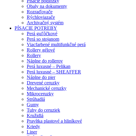
Písacie podložky
Obaly na dokumenty
Rozraďovače
Rýchloviazače
Archivačný systém
PÍSACIE POTREBY
Perá guľôčkové
Perá so stojanom
Viacfarbené multifunkčné perá
Rollery gélové
Rollery
Náplne do rollerov
Perá luxusné – Pelikan
Perá luxusné – SHEAFFER
Náplne do pier
Drevené ceruzky
Mechanické ceruzky
Mikroceruzky
Strúhadlá
Gumy
Tuhy do ceruziek
Kružidlá
Pravítka plastové a hliníkové
Kriedy
Liner