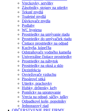
Vreckovky, servítky
Zásobníky, stojany na utierky
Tekuté mydlá
Toaletné mydlá
Dávkovače mydla
Podlahy
WC hygiena
Prostriedky na umývanie riadu
Prostriedky do umývačiek riadu
Čistiace prostriedky na odpad
Kuchyňa, kúpeľňa
Odstraňovače vodného kameňa
Univerzálne čistiace prostriedky
Prostriedky na nábytok
Prostriedky na okná a sklo
Dezinfekcia
Osviežovače vzduchu
Pisoárové sitká
Utierky, prachovky
Hubky, drôtenky, kefy
Pomôcky na upratovanie
Vrecia na odpad, sáčky, tašky
Odpadkové koše, popolníky
Jednorazový riad
OBČERSTVENIE PRE FIRMY