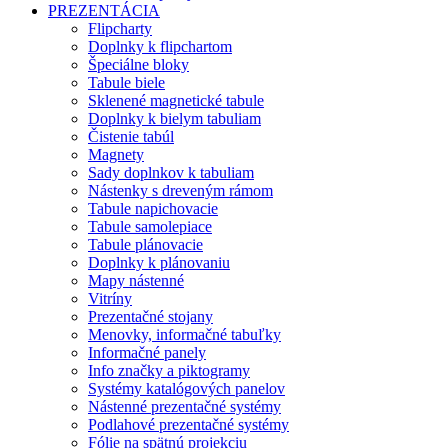
PREZENTÁCIA
Flipcharty
Doplnky k flipchartom
Špeciálne bloky
Tabule biele
Sklenené magnetické tabule
Doplnky k bielym tabuliam
Čistenie tabúl
Magnety
Sady doplnkov k tabuliam
Nástenky s dreveným rámom
Tabule napichovacie
Tabule samolepiace
Tabule plánovacie
Doplnky k plánovaniu
Mapy nástenné
Vitríny
Prezentačné stojany
Menovky, informačné tabuľky
Informačné panely
Info značky a piktogramy
Systémy katalógových panelov
Nástenné prezentačné systémy
Podlahové prezentačné systémy
Fólie na spätnú projekciu