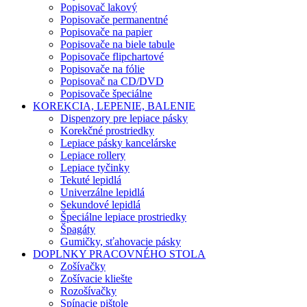
Popisovač lakový
Popisovače permanentné
Popisovače na papier
Popisovače na biele tabule
Popisovače flipchartové
Popisovače na fólie
Popisovač na CD/DVD
Popisovače špeciálne
KOREKCIA, LEPENIE, BALENIE
Dispenzory pre lepiace pásky
Korekčné prostriedky
Lepiace pásky kancelárske
Lepiace rollery
Lepiace tyčinky
Tekuté lepidlá
Univerzálne lepidlá
Sekundové lepidlá
Špeciálne lepiace prostriedky
Špagáty
Gumičky, sťahovacie pásky
DOPLNKY PRACOVNÉHO STOLA
Zošívačky
Zošívacie kliešte
Rozošívačky
Spínacie pištole