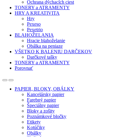
Ochrana dýchacích ciest
TONERY a ATRAMENTY
HRY A KREATIVITA
Hry
Pexeso
Pexetrio
BLAHOŽELANIA
Hracie blahoželanie
Obálka na peniaze
VŠETKO K BALENIU DARČEKOV
Darčkové tašky
TONERY a ATRAMENTY
Porovnať
Open
Close
PAPIER, BLOKY, OBÁLKY
Kancelársky papier
Farebný papier
Špeciálny papier
Bloky a zošity
Poznámkové bločky
Etikety
Kotúčiky
Obálky