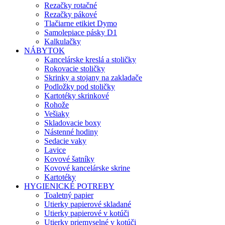
Rezačky rotačné
Rezačky pákové
Tlačiarne etikiet Dymo
Samolepiace pásky D1
Kalkulačky
NÁBYTOK
Kancelárske kreslá a stoličky
Rokovacie stoličky
Skrinky a stojany na zakladače
Podložky pod stoličky
Kartotéky skrinkové
Rohože
Vešiaky
Skladovacie boxy
Nástenné hodiny
Sedacie vaky
Lavice
Kovové šatníky
Kovové kancelárske skrine
Kartotéky
HYGIENICKÉ POTREBY
Toaletný papier
Utierky papierové skladané
Utierky papierové v kotúči
Utierky priemyselné v kotúči