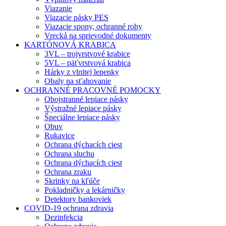
Viazanie
Viazacie pásky PES
Viazacie spony, ochranné rohy
Vrecká na sprievodné dokumenty
KARTÓNOVÁ KRABICA
3VL – trojvrstvové krabice
5VL – päťvrstvová krabica
Hárky z vlnitej lepenky
Obaly na sťahovanie
OCHRANNÉ PRACOVNÉ POMOCKY
Obojstranné lepiace pásky
Výstražné lepiace pásky
Špeciálne lepiace pásky
Obuv
Rukavice
Ochrana dýchacích ciest
Ochrana sluchu
Ochrana dýchacích ciest
Ochrana zraku
Skrinky na kľúče
Pokladničky a lekárničky
Detektory bankoviek
COVID-19 ochrana zdravia
Dezinfekcia