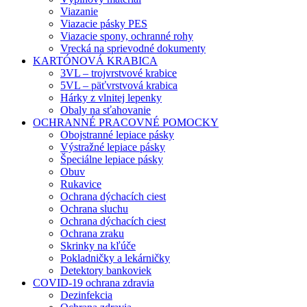
Viazanie
Viazacie pásky PES
Viazacie spony, ochranné rohy
Vrecká na sprievodné dokumenty
KARTÓNOVÁ KRABICA
3VL – trojvrstvové krabice
5VL – päťvrstvová krabica
Hárky z vlnitej lepenky
Obaly na sťahovanie
OCHRANNÉ PRACOVNÉ POMOCKY
Obojstranné lepiace pásky
Výstražné lepiace pásky
Špeciálne lepiace pásky
Obuv
Rukavice
Ochrana dýchacích ciest
Ochrana sluchu
Ochrana dýchacích ciest
Ochrana zraku
Skrinky na kľúče
Pokladničky a lekárničky
Detektory bankoviek
COVID-19 ochrana zdravia
Dezinfekcia