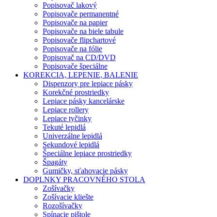
Popisovač lakový
Popisovače permanentné
Popisovače na papier
Popisovače na biele tabule
Popisovače flipchartové
Popisovače na fólie
Popisovač na CD/DVD
Popisovače špeciálne
KOREKCIA, LEPENIE, BALENIE
Dispenzory pre lepiace pásky
Korekčné prostriedky
Lepiace pásky kancelárske
Lepiace rollery
Lepiace tyčinky
Tekuté lepidlá
Univerzálne lepidlá
Sekundové lepidlá
Špeciálne lepiace prostriedky
Špagáty
Gumičky, sťahovacie pásky
DOPLNKY PRACOVNÉHO STOLA
Zošívačky
Zošívacie kliešte
Rozošívačky
Spínacie pištole