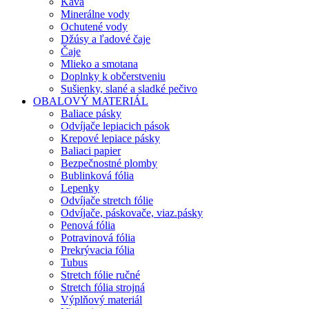
Káva
Minerálne vody
Ochutené vody
Džúsy a ľadové čaje
Čaje
Mlieko a smotana
Doplnky k občerstveniu
Sušienky, slané a sladké pečivo
OBALOVÝ MATERIÁL
Baliace pásky
Odvíjače lepiacich pások
Krepové lepiace pásky
Baliaci papier
Bezpečnostné plomby
Bublinková fólia
Lepenky
Odvíjače stretch fólie
Odvíjače, páskovače, viaz.pásky
Penová fólia
Potravinová fólia
Prekrývacia fólia
Tubus
Stretch fólie ručné
Stretch fólia strojná
Výplňový materiál