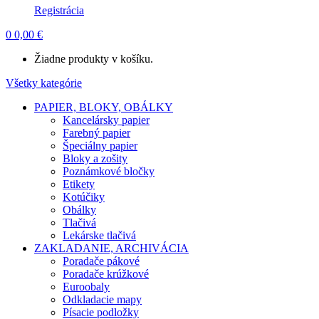
Registrácia
0
0,00
€
Žiadne produkty v košíku.
Všetky kategórie
PAPIER, BLOKY, OBÁLKY
Kancelársky papier
Farebný papier
Špeciálny papier
Bloky a zošity
Poznámkové bločky
Etikety
Kotúčiky
Obálky
Tlačivá
Lekárske tlačivá
ZAKLADANIE, ARCHIVÁCIA
Poradače pákové
Poradače krúžkové
Euroobaly
Odkladacie mapy
Písacie podložky