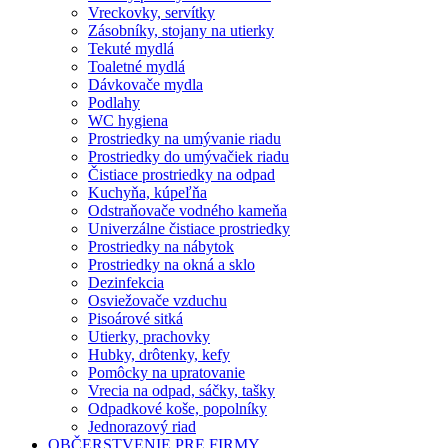
Vreckovky, servítky
Zásobníky, stojany na utierky
Tekuté mydlá
Toaletné mydlá
Dávkovače mydla
Podlahy
WC hygiena
Prostriedky na umývanie riadu
Prostriedky do umývačiek riadu
Čistiace prostriedky na odpad
Kuchyňa, kúpeľňa
Odstraňovače vodného kameňa
Univerzálne čistiace prostriedky
Prostriedky na nábytok
Prostriedky na okná a sklo
Dezinfekcia
Osviežovače vzduchu
Pisoárové sitká
Utierky, prachovky
Hubky, drôtenky, kefy
Pomôcky na upratovanie
Vrecia na odpad, sáčky, tašky
Odpadkové koše, popolníky
Jednorazový riad
OBČERSTVENIE PRE FIRMY