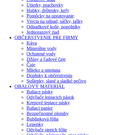
Utierky, prachovky
Hubky, drôtenky, kefy
Pomôcky na upratovanie
Vrecia na odpad, sáčky, tašky
Odpadkové koše, popolníky
Jednorazový riad
OBČERSTVENIE PRE FIRMY
Káva
Minerálne vody
Ochutené vody
Džúsy a ľadové čaje
Čaje
Mlieko a smotana
Doplnky k občerstveniu
Sušienky, slané a sladké pečivo
OBALOVÝ MATERIÁL
Baliace pásky
Odvíjače lepiacich pások
Krepové lepiace pásky
Baliaci papier
Bezpečnostné plomby
Bublinková fólia
Lepenky
Odvíjače stretch fólie