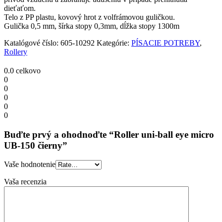
dieťaťom.
Telo z PP plastu, kovový hrot z volfrámovou guličkou.
Gulička 0,5 mm, šírka stopy 0,3mm, dĺžka stopy 1300m
Katalógové číslo:
605-10292
Kategórie:
PÍSACIE POTREBY
,
Rollery
0.0
celkovo
0
0
0
0
0
Buďte prvý a ohodnoďte “Roller uni-ball eye micro
UB-150 čierny”
Vaše hodnotenie
Vaša recenzia