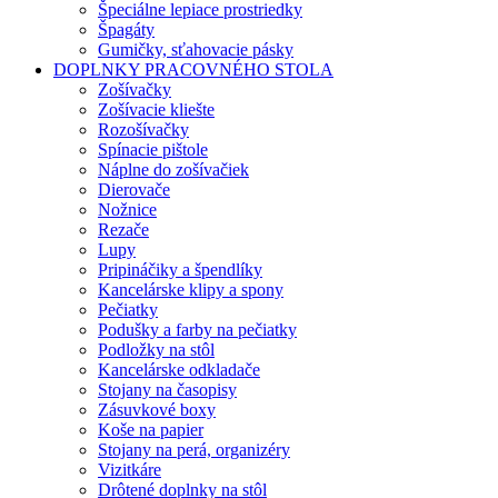
Špeciálne lepiace prostriedky
Špagáty
Gumičky, sťahovacie pásky
DOPLNKY PRACOVNÉHO STOLA
Zošívačky
Zošívacie kliešte
Rozošívačky
Spínacie pištole
Náplne do zošívačiek
Dierovače
Nožnice
Rezače
Lupy
Pripináčiky a špendlíky
Kancelárske klipy a spony
Pečiatky
Podušky a farby na pečiatky
Podložky na stôl
Kancelárske odkladače
Stojany na časopisy
Zásuvkové boxy
Koše na papier
Stojany na perá, organizéry
Vizitkáre
Drôtené doplnky na stôl