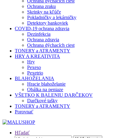
Ochrana dýchacích ciest
Ochrana zraku
Skrinky na kľúče
Pokladničky a lekárničky
Detektory bankoviek
COVID-19 ochrana zdravia
Dezinfekcia
Ochrana zdravia
Ochrana dýchacích ciest
TONERY a ATRAMENTY
HRY A KREATIVITA
Hry
Pexeso
Pexetrio
BLAHOŽELANIA
Hracie blahoželanie
Obálka na peniaze
VŠETKO K BALENIU DARČEKOV
Darčkové tašky
TONERY a ATRAMENTY
Porovnať
Hľadať
Hľadať: