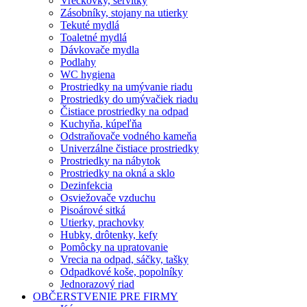
Vreckovky, servítky
Zásobníky, stojany na utierky
Tekuté mydlá
Toaletné mydlá
Dávkovače mydla
Podlahy
WC hygiena
Prostriedky na umývanie riadu
Prostriedky do umývačiek riadu
Čistiace prostriedky na odpad
Kuchyňa, kúpeľňa
Odstraňovače vodného kameňa
Univerzálne čistiace prostriedky
Prostriedky na nábytok
Prostriedky na okná a sklo
Dezinfekcia
Osviežovače vzduchu
Pisoárové sitká
Utierky, prachovky
Hubky, drôtenky, kefy
Pomôcky na upratovanie
Vrecia na odpad, sáčky, tašky
Odpadkové koše, popolníky
Jednorazový riad
OBČERSTVENIE PRE FIRMY