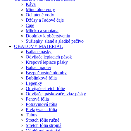
Káva
Minerálne vody
Ochutené vody
Džúsy a ľadové čaje
Čaje
Mlieko a smotana
Doplnky k občerstveniu
Sušienky, slané a sladké pečivo
OBALOVÝ MATERIÁL
Baliace pásky
Odvíjače lepiacich pások
Krepové lepiace pásky
Baliaci papier
Bezpečnostné plomby
Bublinková fólia
Lepenky
Odvíjače stretch fólie
Odvíjače, páskovače, viaz.pásky
Penová fólia
Potravinová fólia
Prekrývacia fólia
Tubus
Stretch fólie ručné
Stretch fólia strojná
Výplňový materiál