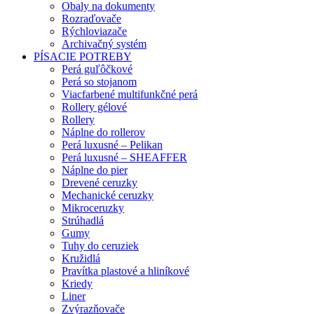
Obaly na dokumenty
Rozraďovače
Rýchloviazače
Archivačný systém
PÍSACIE POTREBY
Perá guľôčkové
Perá so stojanom
Viacfarbené multifunkčné perá
Rollery gélové
Rollery
Náplne do rollerov
Perá luxusné – Pelikan
Perá luxusné – SHEAFFER
Náplne do pier
Drevené ceruzky
Mechanické ceruzky
Mikroceruzky
Strúhadlá
Gumy
Tuhy do ceruziek
Kružidlá
Pravítka plastové a hliníkové
Kriedy
Liner
Zvýrazňovače