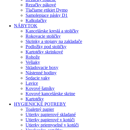
Rezačky pákové
Tlačiarne etikiet Dymo
Samolepiace pásky D1
Kalkulačky
NÁBYTOK
Kancelárske kreslá a stoličky
Rokovacie stoličky
Skrinky a stojany na zakladače
Podložky pod stoličky
Kartotéky skrinkové
Rohože
Vešiaky
Skladovacie boxy
Nástenné hodiny
Sedacie vaky
Lavice
Kovové šatníky
Kovové kancelárske skrine
Kartotéky
HYGIENICKÉ POTREBY
Toaletný papier
Utierky papierové skladané
Utierky papierové v kotúči
Utierky priemyselné v kotúči