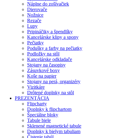
Náplne do zošívačiek
Dierovače
Nožnice
Rezače
Lupy
Pripináčiky a špendlíky
Kancelárske klipy a spony
Pečiatky
Podušky a farby na pečiatky
Podložky na stôl
Kancelárske odkladače
Stojany na časopisy
Zásuvkové boxy
Koše na papier
Stojany na perá, organizéry
Vizitkáre
Drôtené doplnky na stôl
PREZENTÁCIA
Flipcharty
Doplnky k flipchartom
Špeciálne bloky
Tabule biele
Sklenené magnetické tabule
Doplnky k bielym tabuliam
Čistenie tabúl