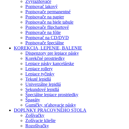
Zvýrazňovače
Popisovač lakový
Popisovače permanentné
Popisovače na papier
Popisovače na biele tabule
Popisovače flipchartové
Popisovače na fólie
Popisovač na CD/DVD
Popisovače špeciálne
KOREKCIA, LEPENIE, BALENIE
Dispenzory pre lepiace pásky
Korekčné prostriedky
Lepiace pásky kancelárske
Lepiace rollery
Lepiace tyčinky
Tekuté lepidlá
Univerzálne lepidlá
Sekundové lepidlá
Špeciálne lepiace prostriedky
Špagáty
Gumičky, sťahovacie pásky
DOPLNKY PRACOVNÉHO STOLA
Zošívačky
Zošívacie kliešte
Rozošívačky