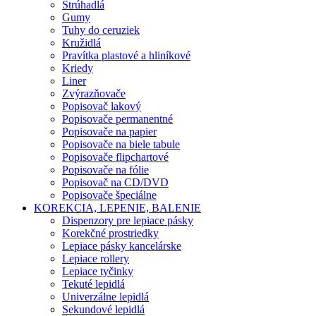
Strúhadlá
Gumy
Tuhy do ceruziek
Kružidlá
Pravítka plastové a hliníkové
Kriedy
Liner
Zvýrazňovače
Popisovač lakový
Popisovače permanentné
Popisovače na papier
Popisovače na biele tabule
Popisovače flipchartové
Popisovače na fólie
Popisovač na CD/DVD
Popisovače špeciálne
KOREKCIA, LEPENIE, BALENIE
Dispenzory pre lepiace pásky
Korekčné prostriedky
Lepiace pásky kancelárske
Lepiace rollery
Lepiace tyčinky
Tekuté lepidlá
Univerzálne lepidlá
Sekundové lepidlá