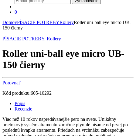
Vyhľadávanie
0
Domov
PÍSACIE POTREBY
Rollery
Roller uni-ball eye micro UB-
150 čierny
PÍSACIE POTREBY
,
Rollery
Roller uni-ball eye micro UB-
150 čierny
Porovnať
Kód produktu:
605-10292
Popis
Recenzie
Viac než 10 rokov napredávanejšie pero na svete. Unikátny
prietokový systém atramentu zaručuje plynulé písanie od prvej po
poslednú kvapku atramentu. Prieduch na vrchnáku zabezpečuje
prívod vzduchu a zabraňuje uduseniu v prípade prehltnutia