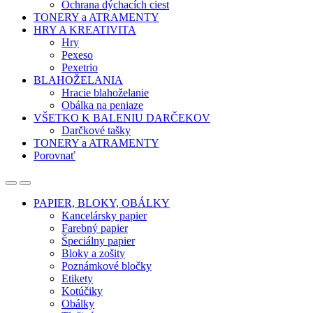
Ochrana dýchacích ciest
TONERY a ATRAMENTY
HRY A KREATIVITA
Hry
Pexeso
Pexetrio
BLAHOŽELANIA
Hracie blahoželanie
Obálka na peniaze
VŠETKO K BALENIU DARČEKOV
Darčkové tašky
TONERY a ATRAMENTY
Porovnať
Open
Close
PAPIER, BLOKY, OBÁLKY
Kancelársky papier
Farebný papier
Špeciálny papier
Bloky a zošity
Poznámkové bločky
Etikety
Kotúčiky
Obálky