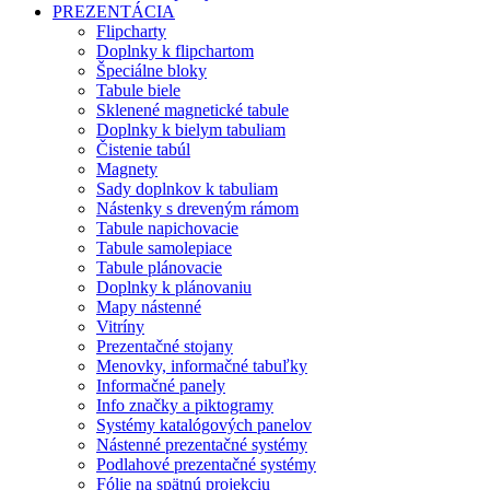
PREZENTÁCIA
Flipcharty
Doplnky k flipchartom
Špeciálne bloky
Tabule biele
Sklenené magnetické tabule
Doplnky k bielym tabuliam
Čistenie tabúl
Magnety
Sady doplnkov k tabuliam
Nástenky s dreveným rámom
Tabule napichovacie
Tabule samolepiace
Tabule plánovacie
Doplnky k plánovaniu
Mapy nástenné
Vitríny
Prezentačné stojany
Menovky, informačné tabuľky
Informačné panely
Info značky a piktogramy
Systémy katalógových panelov
Nástenné prezentačné systémy
Podlahové prezentačné systémy
Fólie na spätnú projekciu