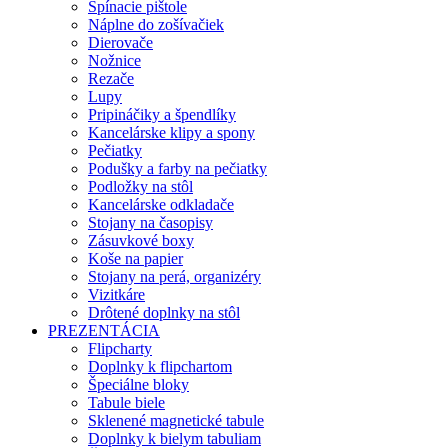
Spínacie pištole
Náplne do zošívačiek
Dierovače
Nožnice
Rezače
Lupy
Pripináčiky a špendlíky
Kancelárske klipy a spony
Pečiatky
Podušky a farby na pečiatky
Podložky na stôl
Kancelárske odkladače
Stojany na časopisy
Zásuvkové boxy
Koše na papier
Stojany na perá, organizéry
Vizitkáre
Drôtené doplnky na stôl
PREZENTÁCIA
Flipcharty
Doplnky k flipchartom
Špeciálne bloky
Tabule biele
Sklenené magnetické tabule
Doplnky k bielym tabuliam