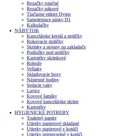
Rezačky rotačné
Rezačky pákové
Tlačiarne etikiet Dymo
Samolepiace pásky D1
Kalkulačky
NÁBYTOK
Kancelárske kreslá a stoličky
Rokovacie stoličky
Skrinky a stojany na zakladače
Podložky pod stoličky
Kartotéky skrinkové
Rohože
Vešiaky
Skladovacie boxy
Nástenné hodiny
Sedacie vaky
Lavice
Kovové šatníky
Kovové kancelárske skrine
Kartotéky
HYGIENICKÉ POTREBY
Toaletný papier
Utierky papierové skladané
Utierky papierové v kotúči
Utierky priemyselné v kotúči