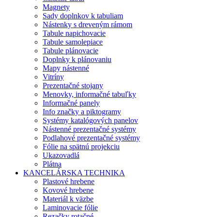
Magnety
Sady doplnkov k tabuliam
Nástenky s dreveným rámom
Tabule napichovacie
Tabule samolepiace
Tabule plánovacie
Doplnky k plánovaniu
Mapy nástenné
Vitríny
Prezentačné stojany
Menovky, informačné tabuľky
Informačné panely
Info značky a piktogramy
Systémy katalógových panelov
Nástenné prezentačné systémy
Podlahové prezentačné systémy
Fólie na spätnú projekciu
Ukazovadlá
Plátna
KANCELÁRSKA TECHNIKA
Plastové hrebene
Kovové hrebene
Materiál k väzbe
Laminovacie fólie
Rezačky rotačné