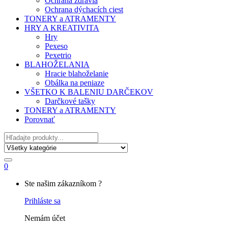
Ochrana zdravia
Ochrana dýchacích ciest
TONERY a ATRAMENTY
HRY A KREATIVITA
Hry
Pexeso
Pexetrio
BLAHOŽELANIA
Hracie blahoželanie
Obálka na peniaze
VŠETKO K BALENIU DARČEKOV
Darčkové tašky
TONERY a ATRAMENTY
Porovnať
Hľadať
0
My
Ste našim zákazníkom ?
Account
Prihláste sa
Nemám účet