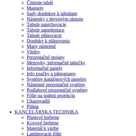
Čistenie tabúl
Magnety
Sady doplnkov k tabuliam
Nástenky s dreveným rámom
Tabule napichovacie
Tabule samolepiace
Tabule plánovacie
Doplnky k plánovaniu
Mapy nástenné
Vitríny
Prezentačné stojany
Menovky, informačné tabuľky
Informačné panely
Info značky a piktogramy
Systémy katalógových panelov
Nástenné prezentačné systémy
Podlahové prezentačné systémy
Fólie na spätnú projekciu
Ukazovadlá
Plátna
KANCELÁRSKA TECHNIKA
Plastové hrebene
Kovové hrebene
Materiál k väzbe
Laminovacie fólie