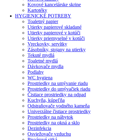
Kovové kancelárske skrine
Kartotéky
HYGIENICKÉ POTREBY
Toaletný papier
Utierky papierové skladané
Utierky papierové v kotúči
Utierky priemyselné v kotúči
Vreckovky, servítky
Zásobníky, stojany na utierky
Tekuté mydlá
Toaletné mydlá
Dávkovače mydla
Podlahy
WC hygiena
Prostriedky na umývanie riadu
Prostriedky do umývačiek riadu
Čistiace prostriedky na odpad
Kuchyňa, kúpeľňa
Odstraňovače vodného kameňa
Univerzálne čistiace prostriedky
Prostriedky na nábytok
Prostriedky na okná a sklo
Dezinfekcia
Osviežovače vzduchu
Pisoárové sitká