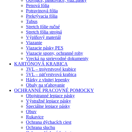
Odvíjače, páskovače, viaz.pásky
Penová fólia
Potravinová fólia
Prekrývacia fólia
Tubus
Stretch fólie ručné
Stretch fólia strojná
Výplňový materiál
Viazanie
Viazacie pásky PES
Viazacie spony, ochranné rohy
Vrecká na sprievodné dokumenty
KARTÓNOVÁ KRABICA
3VL – trojvrstvové krabice
5VL – päťvrstvová krabica
Hárky z vlnitej lepenky
Obaly na sťahovanie
OCHRANNÉ PRACOVNÉ POMOCKY
Obojstranné lepiace pásky
Výstražné lepiace pásky
Špeciálne lepiace pásky
Obuv
Rukavice
Ochrana dýchacích ciest
Ochrana sluchu