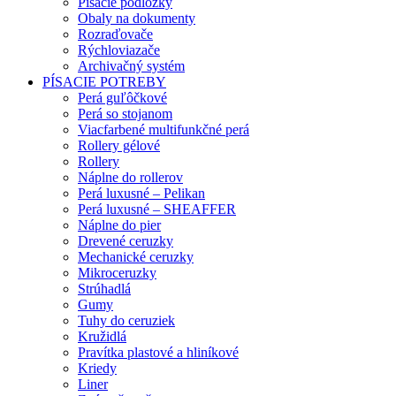
Písacie podložky
Obaly na dokumenty
Rozraďovače
Rýchloviazače
Archivačný systém
PÍSACIE POTREBY
Perá guľôčkové
Perá so stojanom
Viacfarbené multifunkčné perá
Rollery gélové
Rollery
Náplne do rollerov
Perá luxusné – Pelikan
Perá luxusné – SHEAFFER
Náplne do pier
Drevené ceruzky
Mechanické ceruzky
Mikroceruzky
Strúhadlá
Gumy
Tuhy do ceruziek
Kružidlá
Pravítka plastové a hliníkové
Kriedy
Liner