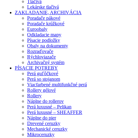
Tlačivá
Lekárske tlačivá
ZAKLADANIE, ARCHIVÁCIA
Poradače pákové
Poradače krúžkové
Euroobaly
Odkladacie mapy
Písacie podložky
Obaly na dokumenty
Rozraďovače
Rýchloviazače
Archivačný systém
PÍSACIE POTREBY
Perá guľôčkové
Perá so stojanom
Viacfarbené multifunkčné perá
Rollery gélové
Rollery
Náplne do rollerov
Perá luxusné – Pelikan
Perá luxusné – SHEAFFER
Náplne do pier
Drevené ceruzky
Mechanické ceruzky
Mikroceruzky