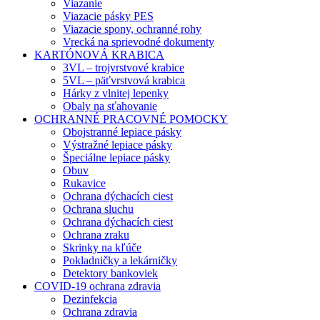
Viazanie
Viazacie pásky PES
Viazacie spony, ochranné rohy
Vrecká na sprievodné dokumenty
KARTÓNOVÁ KRABICA
3VL – trojvrstvové krabice
5VL – päťvrstvová krabica
Hárky z vlnitej lepenky
Obaly na sťahovanie
OCHRANNÉ PRACOVNÉ POMOCKY
Obojstranné lepiace pásky
Výstražné lepiace pásky
Špeciálne lepiace pásky
Obuv
Rukavice
Ochrana dýchacích ciest
Ochrana sluchu
Ochrana dýchacích ciest
Ochrana zraku
Skrinky na kľúče
Pokladničky a lekárničky
Detektory bankoviek
COVID-19 ochrana zdravia
Dezinfekcia
Ochrana zdravia