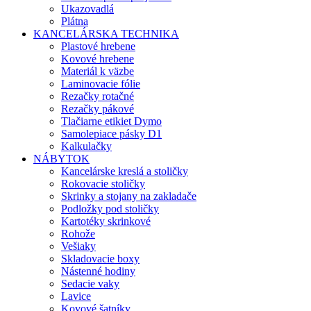
Ukazovadlá
Plátna
KANCELÁRSKA TECHNIKA
Plastové hrebene
Kovové hrebene
Materiál k väzbe
Laminovacie fólie
Rezačky rotačné
Rezačky pákové
Tlačiarne etikiet Dymo
Samolepiace pásky D1
Kalkulačky
NÁBYTOK
Kancelárske kreslá a stoličky
Rokovacie stoličky
Skrinky a stojany na zakladače
Podložky pod stoličky
Kartotéky skrinkové
Rohože
Vešiaky
Skladovacie boxy
Nástenné hodiny
Sedacie vaky
Lavice
Kovové šatníky