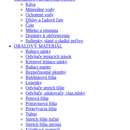
Káva
Minerálne vody
Ochutené vody
Džúsy a ľadové čaje
Čaje
Mlieko a smotana
Doplnky k občerstveniu
Sušienky, slané a sladké pečivo
OBALOVÝ MATERIÁL
Baliace pásky
Odvíjače lepiacich pások
Krepové lepiace pásky
Baliaci papier
Bezpečnostné plomby
Bublinková fólia
Lepenky
Odvíjače stretch fólie
Odvíjače, páskovače, viaz.pásky
Penová fólia
Potravinová fólia
Prekrývacia fólia
Tubus
Stretch fólie ručné
Stretch fólia strojná
Výplňový materiál