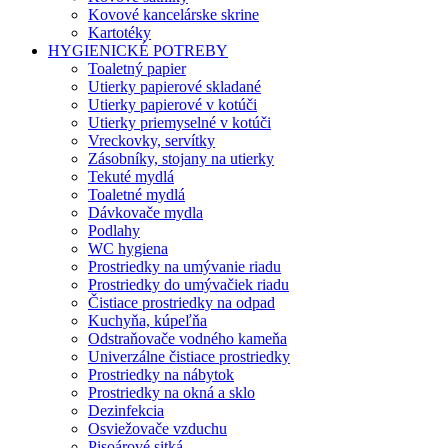
Kovové kancelárske skrine
Kartotéky
HYGIENICKÉ POTREBY
Toaletný papier
Utierky papierové skladané
Utierky papierové v kotúči
Utierky priemyselné v kotúči
Vreckovky, servítky
Zásobníky, stojany na utierky
Tekuté mydlá
Toaletné mydlá
Dávkovače mydla
Podlahy
WC hygiena
Prostriedky na umývanie riadu
Prostriedky do umývačiek riadu
Čistiace prostriedky na odpad
Kuchyňa, kúpeľňa
Odstraňovače vodného kameňa
Univerzálne čistiace prostriedky
Prostriedky na nábytok
Prostriedky na okná a sklo
Dezinfekcia
Osviežovače vzduchu
Pisoárové sitká