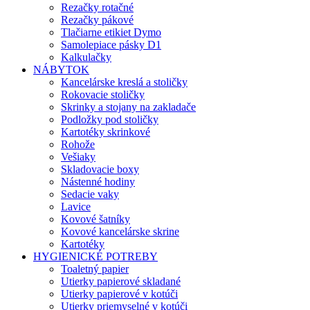
Rezačky rotačné
Rezačky pákové
Tlačiarne etikiet Dymo
Samolepiace pásky D1
Kalkulačky
NÁBYTOK
Kancelárske kreslá a stoličky
Rokovacie stoličky
Skrinky a stojany na zakladače
Podložky pod stoličky
Kartotéky skrinkové
Rohože
Vešiaky
Skladovacie boxy
Nástenné hodiny
Sedacie vaky
Lavice
Kovové šatníky
Kovové kancelárske skrine
Kartotéky
HYGIENICKÉ POTREBY
Toaletný papier
Utierky papierové skladané
Utierky papierové v kotúči
Utierky priemyselné v kotúči