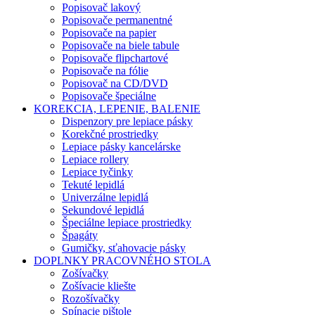
Popisovač lakový
Popisovače permanentné
Popisovače na papier
Popisovače na biele tabule
Popisovače flipchartové
Popisovače na fólie
Popisovač na CD/DVD
Popisovače špeciálne
KOREKCIA, LEPENIE, BALENIE
Dispenzory pre lepiace pásky
Korekčné prostriedky
Lepiace pásky kancelárske
Lepiace rollery
Lepiace tyčinky
Tekuté lepidlá
Univerzálne lepidlá
Sekundové lepidlá
Špeciálne lepiace prostriedky
Špagáty
Gumičky, sťahovacie pásky
DOPLNKY PRACOVNÉHO STOLA
Zošívačky
Zošívacie kliešte
Rozošívačky
Spínacie pištole