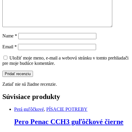
Name
*
Email
*
Uložiť moje meno, e-mail a webovú stránku v tomto prehliadači
pre moje budúce komentáre.
Zatiaľ nie sú žiadne recenzie.
Súvisiace produkty
Perá guľôčkové
,
PÍSACIE POTREBY
Pero Penac CCH3 guľôčkové čierne