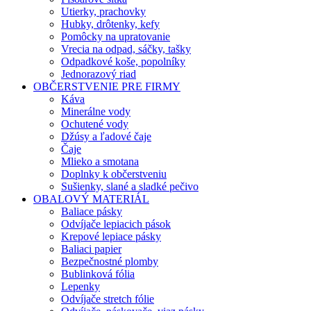
Utierky, prachovky
Hubky, drôtenky, kefy
Pomôcky na upratovanie
Vrecia na odpad, sáčky, tašky
Odpadkové koše, popolníky
Jednorazový riad
OBČERSTVENIE PRE FIRMY
Káva
Minerálne vody
Ochutené vody
Džúsy a ľadové čaje
Čaje
Mlieko a smotana
Doplnky k občerstveniu
Sušienky, slané a sladké pečivo
OBALOVÝ MATERIÁL
Baliace pásky
Odvíjače lepiacich pások
Krepové lepiace pásky
Baliaci papier
Bezpečnostné plomby
Bublinková fólia
Lepenky
Odvíjače stretch fólie