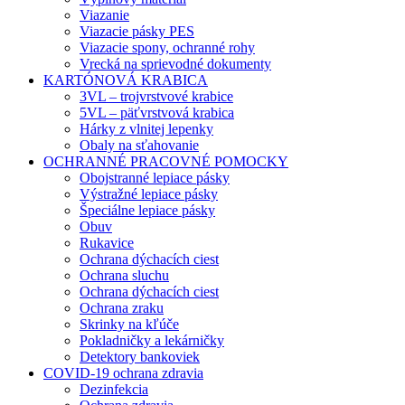
Viazanie
Viazacie pásky PES
Viazacie spony, ochranné rohy
Vrecká na sprievodné dokumenty
KARTÓNOVÁ KRABICA
3VL – trojvrstvové krabice
5VL – päťvrstvová krabica
Hárky z vlnitej lepenky
Obaly na sťahovanie
OCHRANNÉ PRACOVNÉ POMOCKY
Obojstranné lepiace pásky
Výstražné lepiace pásky
Špeciálne lepiace pásky
Obuv
Rukavice
Ochrana dýchacích ciest
Ochrana sluchu
Ochrana dýchacích ciest
Ochrana zraku
Skrinky na kľúče
Pokladničky a lekárničky
Detektory bankoviek
COVID-19 ochrana zdravia
Dezinfekcia