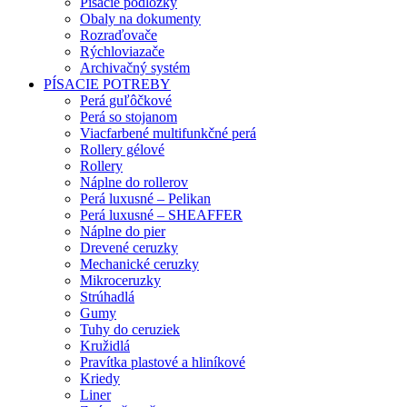
Písacie podložky
Obaly na dokumenty
Rozraďovače
Rýchloviazače
Archivačný systém
PÍSACIE POTREBY
Perá guľôčkové
Perá so stojanom
Viacfarbené multifunkčné perá
Rollery gélové
Rollery
Náplne do rollerov
Perá luxusné – Pelikan
Perá luxusné – SHEAFFER
Náplne do pier
Drevené ceruzky
Mechanické ceruzky
Mikroceruzky
Strúhadlá
Gumy
Tuhy do ceruziek
Kružidlá
Pravítka plastové a hliníkové
Kriedy
Liner