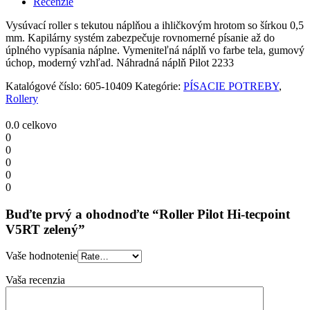
Recenzie
zelený
quantity
Vysúvací roller s tekutou náplňou a ihličkovým hrotom so šírkou 0,5
mm. Kapilárny systém zabezpečuje rovnomerné písanie až do
úplného vypísania náplne. Vymeniteľná náplň vo farbe tela, gumový
úchop, moderný vzhľad. Náhradná náplň Pilot 2233
Katalógové číslo:
605-10409
Kategórie:
PÍSACIE POTREBY
,
Rollery
0.0
celkovo
0
0
0
0
0
Buďte prvý a ohodnoďte “Roller Pilot Hi-tecpoint
V5RT zelený”
Vaše hodnotenie
Vaša recenzia