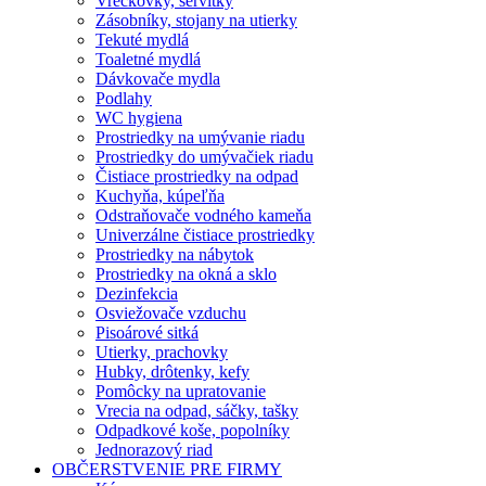
Vreckovky, servítky
Zásobníky, stojany na utierky
Tekuté mydlá
Toaletné mydlá
Dávkovače mydla
Podlahy
WC hygiena
Prostriedky na umývanie riadu
Prostriedky do umývačiek riadu
Čistiace prostriedky na odpad
Kuchyňa, kúpeľňa
Odstraňovače vodného kameňa
Univerzálne čistiace prostriedky
Prostriedky na nábytok
Prostriedky na okná a sklo
Dezinfekcia
Osviežovače vzduchu
Pisoárové sitká
Utierky, prachovky
Hubky, drôtenky, kefy
Pomôcky na upratovanie
Vrecia na odpad, sáčky, tašky
Odpadkové koše, popolníky
Jednorazový riad
OBČERSTVENIE PRE FIRMY