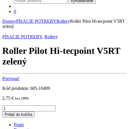
Vyhľadávanie
0
Domov
PÍSACIE POTREBY
Rollery
Roller Pilot Hi-tecpoint V5RT
zelený
PÍSACIE POTREBY
,
Rollery
Roller Pilot Hi-tecpoint V5RT
zelený
Porovnať
Kód produktu: 605-10409
2,75
€
bez DPH
Roller
Pilot
Pridať do košíka
Hi-
tecpoint
Popis
V5RT