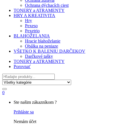
Ochrana zdravia
Ochrana dýchacích ciest
TONERY a ATRAMENTY
HRY A KREATIVITA
Hry
Pexeso
Pexetrio
BLAHOŽELANIA
Hracie blahoželanie
Obálka na peniaze
VŠETKO K BALENIU DARČEKOV
Darčkové tašky
TONERY a ATRAMENTY
Porovnať
Hľadať
0
My
Ste našim zákazníkom ?
Account
Prihláste sa
Nemám účet