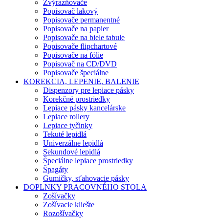
Zvýrazňovače
Popisovač lakový
Popisovače permanentné
Popisovače na papier
Popisovače na biele tabule
Popisovače flipchartové
Popisovače na fólie
Popisovač na CD/DVD
Popisovače špeciálne
KOREKCIA, LEPENIE, BALENIE
Dispenzory pre lepiace pásky
Korekčné prostriedky
Lepiace pásky kancelárske
Lepiace rollery
Lepiace tyčinky
Tekuté lepidlá
Univerzálne lepidlá
Sekundové lepidlá
Špeciálne lepiace prostriedky
Špagáty
Gumičky, sťahovacie pásky
DOPLNKY PRACOVNÉHO STOLA
Zošívačky
Zošívacie kliešte
Rozošívačky