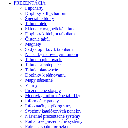
PREZENTÁCIA
Flipcharty
Doplnky k flipchartom
Špeciálne bloky
Tabule biele
Sklenené magnetické tabule
Doplnky k bielym tabuliam
Čistenie tabúl
Magnety
Sady doplnkov k tabuliam
Nástenky s dreveným rámom
Tabule napichovacie
Tabule samolepiace
Tabule plánovacie
Doplnky k plánovaniu
Mapy nástenné
Vitríny
Prezentačné stojany
Menovky, informačné tabuľky
Informačné panely
Info značky a piktogramy
Systémy katalógových panelov
Nástenné prezentačné systémy
Podlahové prezentačné systémy
Fólie na spätnú projekciu