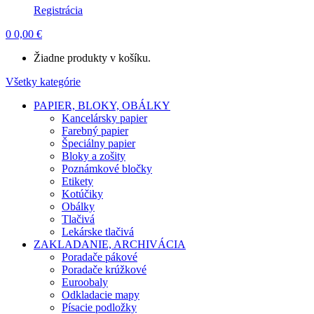
Registrácia
0
0,00
€
Žiadne produkty v košíku.
Všetky kategórie
PAPIER, BLOKY, OBÁLKY
Kancelársky papier
Farebný papier
Špeciálny papier
Bloky a zošity
Poznámkové bločky
Etikety
Kotúčiky
Obálky
Tlačivá
Lekárske tlačivá
ZAKLADANIE, ARCHIVÁCIA
Poradače pákové
Poradače krúžkové
Euroobaly
Odkladacie mapy
Písacie podložky