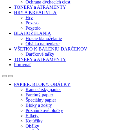
Ochrana dýchacích ciest
TONERY a ATRAMENTY
HRY A KREATIVITA
Hry
Pexeso
Pexetrio
BLAHOŽELANIA
Hracie blahoželanie
Obálka na peniaze
VŠETKO K BALENIU DARČEKOV
Darčkové tašky
TONERY a ATRAMENTY
Porovnať
Open
Close
PAPIER, BLOKY, OBÁLKY
Kancelársky papier
Farebný papier
Špeciálny papier
Bloky a zošity
Poznámkové bločky
Etikety
Kotúčiky
Obálky