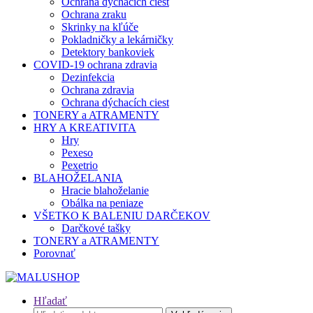
Ochrana dýchacích ciest
Ochrana zraku
Skrinky na kľúče
Pokladničky a lekárničky
Detektory bankoviek
COVID-19 ochrana zdravia
Dezinfekcia
Ochrana zdravia
Ochrana dýchacích ciest
TONERY a ATRAMENTY
HRY A KREATIVITA
Hry
Pexeso
Pexetrio
BLAHOŽELANIA
Hracie blahoželanie
Obálka na peniaze
VŠETKO K BALENIU DARČEKOV
Darčkové tašky
TONERY a ATRAMENTY
Porovnať
Hľadať
Hľadať: