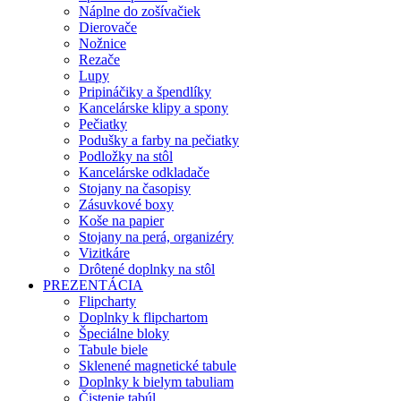
Náplne do zošívačiek
Dierovače
Nožnice
Rezače
Lupy
Pripináčiky a špendlíky
Kancelárske klipy a spony
Pečiatky
Podušky a farby na pečiatky
Podložky na stôl
Kancelárske odkladače
Stojany na časopisy
Zásuvkové boxy
Koše na papier
Stojany na perá, organizéry
Vizitkáre
Drôtené doplnky na stôl
PREZENTÁCIA
Flipcharty
Doplnky k flipchartom
Špeciálne bloky
Tabule biele
Sklenené magnetické tabule
Doplnky k bielym tabuliam
Čistenie tabúl