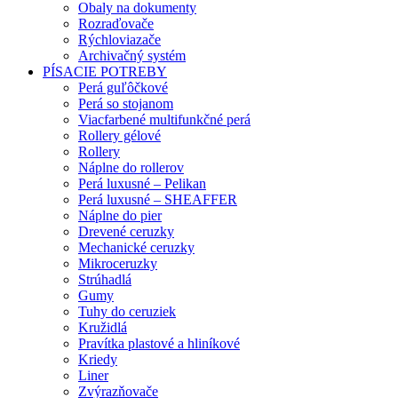
Obaly na dokumenty
Rozraďovače
Rýchloviazače
Archivačný systém
PÍSACIE POTREBY
Perá guľôčkové
Perá so stojanom
Viacfarbené multifunkčné perá
Rollery gélové
Rollery
Náplne do rollerov
Perá luxusné – Pelikan
Perá luxusné – SHEAFFER
Náplne do pier
Drevené ceruzky
Mechanické ceruzky
Mikroceruzky
Strúhadlá
Gumy
Tuhy do ceruziek
Kružidlá
Pravítka plastové a hliníkové
Kriedy
Liner
Zvýrazňovače