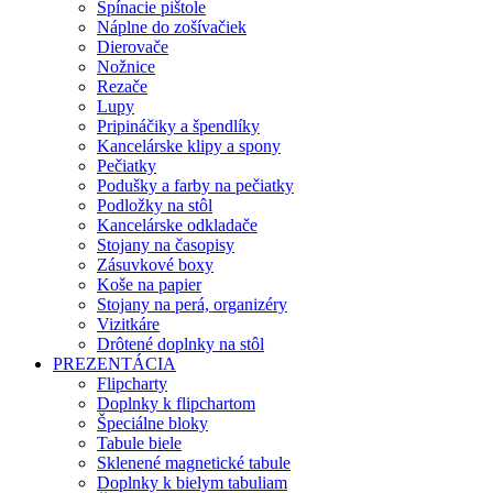
Spínacie pištole
Náplne do zošívačiek
Dierovače
Nožnice
Rezače
Lupy
Pripináčiky a špendlíky
Kancelárske klipy a spony
Pečiatky
Podušky a farby na pečiatky
Podložky na stôl
Kancelárske odkladače
Stojany na časopisy
Zásuvkové boxy
Koše na papier
Stojany na perá, organizéry
Vizitkáre
Drôtené doplnky na stôl
PREZENTÁCIA
Flipcharty
Doplnky k flipchartom
Špeciálne bloky
Tabule biele
Sklenené magnetické tabule
Doplnky k bielym tabuliam