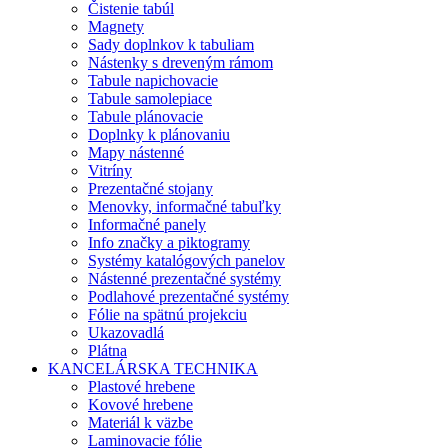
Čistenie tabúl
Magnety
Sady doplnkov k tabuliam
Nástenky s dreveným rámom
Tabule napichovacie
Tabule samolepiace
Tabule plánovacie
Doplnky k plánovaniu
Mapy nástenné
Vitríny
Prezentačné stojany
Menovky, informačné tabuľky
Informačné panely
Info značky a piktogramy
Systémy katalógových panelov
Nástenné prezentačné systémy
Podlahové prezentačné systémy
Fólie na spätnú projekciu
Ukazovadlá
Plátna
KANCELÁRSKA TECHNIKA
Plastové hrebene
Kovové hrebene
Materiál k väzbe
Laminovacie fólie