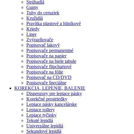
Strúhadlá
Gumy
Tuhy do ceruziek
Kružidlá
Pravítka plastové a hliníkové
Kriedy
Liner
Zvýrazňovače
Popisovač lakový
Popisovače permanentné
Popisovače na papier
Popisovače na biele tabule
Popisovače flipchartové
Popisovače na fólie
Popisovač na CD/DVD
Popisovače špeciálne
KOREKCIA, LEPENIE, BALENIE
Dispenzory pre lepiace pásky
Korekčné prostriedky
Lepiace pásky kancelárske
Lepiace rollery
Lepiace tyčinky
Tekuté lepidlá
Univerzálne lepidlá
Sekundové lepidlá