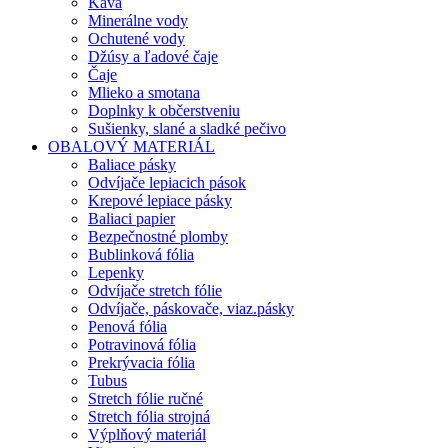
Káva
Minerálne vody
Ochutené vody
Džúsy a ľadové čaje
Čaje
Mlieko a smotana
Doplnky k občerstveniu
Sušienky, slané a sladké pečivo
OBALOVÝ MATERIÁL
Baliace pásky
Odvíjače lepiacich pások
Krepové lepiace pásky
Baliaci papier
Bezpečnostné plomby
Bublinková fólia
Lepenky
Odvíjače stretch fólie
Odvíjače, páskovače, viaz.pásky
Penová fólia
Potravinová fólia
Prekrývacia fólia
Tubus
Stretch fólie ručné
Stretch fólia strojná
Výplňový materiál