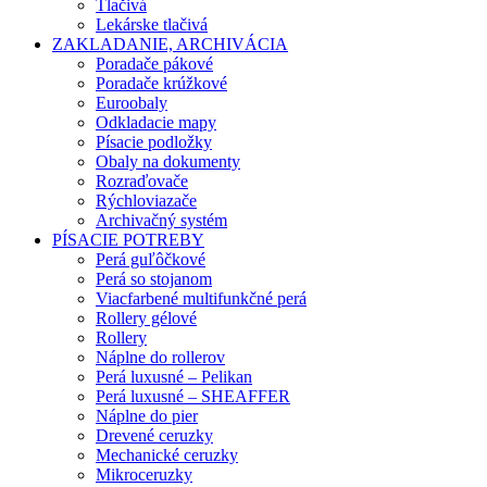
Tlačivá
Lekárske tlačivá
ZAKLADANIE, ARCHIVÁCIA
Poradače pákové
Poradače krúžkové
Euroobaly
Odkladacie mapy
Písacie podložky
Obaly na dokumenty
Rozraďovače
Rýchloviazače
Archivačný systém
PÍSACIE POTREBY
Perá guľôčkové
Perá so stojanom
Viacfarbené multifunkčné perá
Rollery gélové
Rollery
Náplne do rollerov
Perá luxusné – Pelikan
Perá luxusné – SHEAFFER
Náplne do pier
Drevené ceruzky
Mechanické ceruzky
Mikroceruzky