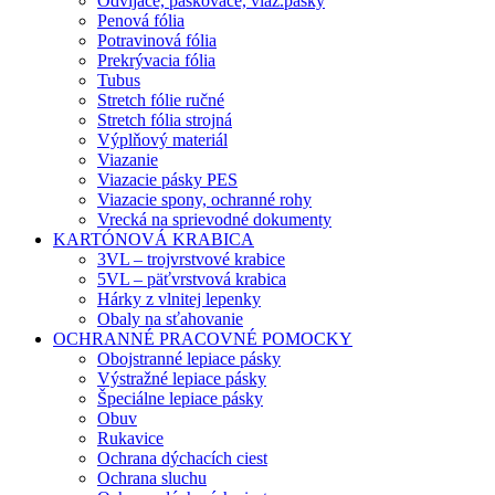
Odvíjače, páskovače, viaz.pásky
Penová fólia
Potravinová fólia
Prekrývacia fólia
Tubus
Stretch fólie ručné
Stretch fólia strojná
Výplňový materiál
Viazanie
Viazacie pásky PES
Viazacie spony, ochranné rohy
Vrecká na sprievodné dokumenty
KARTÓNOVÁ KRABICA
3VL – trojvrstvové krabice
5VL – päťvrstvová krabica
Hárky z vlnitej lepenky
Obaly na sťahovanie
OCHRANNÉ PRACOVNÉ POMOCKY
Obojstranné lepiace pásky
Výstražné lepiace pásky
Špeciálne lepiace pásky
Obuv
Rukavice
Ochrana dýchacích ciest
Ochrana sluchu