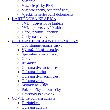
Viazanie
Viazacie pásky PES
Viazacie spony, ochranné rohy
Vrecká na sprievodné dokumenty
KARTÓNOVÁ KRABICA
3VL – trojvrstvové krabice
5VL – päťvrstvová krabica
Hárky z vlnitej lepenky
Obaly na sťahovanie
OCHRANNÉ PRACOVNÉ POMOCKY
Obojstranné lepiace pásky
Výstražné lepiace pásky
Špeciálne lepiace pásky
Obuv
Rukavice
Ochrana dýchacích ciest
Ochrana sluchu
Ochrana dýchacích ciest
Ochrana zraku
Skrinky na kľúče
Pokladničky a lekárničky
Detektory bankoviek
COVID-19 ochrana zdravia
Dezinfekcia
Ochrana zdravia