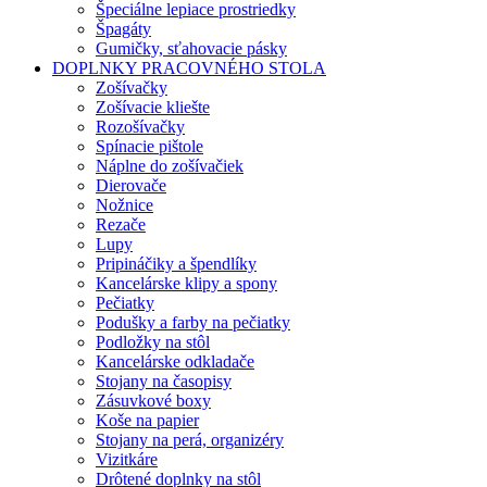
Špeciálne lepiace prostriedky
Špagáty
Gumičky, sťahovacie pásky
DOPLNKY PRACOVNÉHO STOLA
Zošívačky
Zošívacie kliešte
Rozošívačky
Spínacie pištole
Náplne do zošívačiek
Dierovače
Nožnice
Rezače
Lupy
Pripináčiky a špendlíky
Kancelárske klipy a spony
Pečiatky
Podušky a farby na pečiatky
Podložky na stôl
Kancelárske odkladače
Stojany na časopisy
Zásuvkové boxy
Koše na papier
Stojany na perá, organizéry
Vizitkáre
Drôtené doplnky na stôl