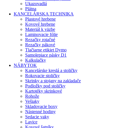
Ukazovadlá
Plátna
KANCELÁRSKA TECHNIKA
Plastové hrebene
Kovové hrebene
Materiál k väzbe
Laminovacie fólie
Rezačky rotačné
Rezačky pákové
Tlačiarne etikiet Dymo
Samolepiace pásky D1
Kalkulačky
NÁBYTOK
Kancelárske kreslá a stoličky
Rokovacie stoličky
Skrinky a stojany na zakladače
Podložky pod stoličky
Kartotéky skrinkové
Rohože
Vešiaky
Skladovacie boxy
Nástenné hodiny
Sedacie vaky
Lavice
Kovové šatníky