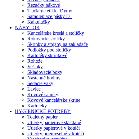
Rezačky pákové
Tlačiarne etikiet Dymo
Samolepiace pásky D1
Kalkulačky
NÁBYTOK
Kancelárske kreslá a stoličky
Rokovacie stoličky
Skrinky a stojany na zakladače
Podložky pod stoličky
Kartotéky skrinkové
Rohože
Vešiaky
Skladovacie boxy
Nástenné hodiny
Sedacie vaky
Lavice
Kovové šatníky
Kovové kancelárske skrine
Kartotéky
HYGIENICKÉ POTREBY
Toaletný papier
Utierky papierové skladané
Utierky papierové v kotúči
Utierky priemyselné v kotúči