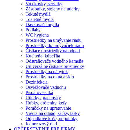
Vreckovky, servítky
Zásobníky, stojany na utierky
Tekuté mydlá
Toaletné mydlá
Dávkovače mydla
Podlahy
WC hygiena
Prostriedky na umývanie riadu
Prostriedky do umývačiek riadu
Čistiace prostriedky na odpad
Kuchyňa, kúpeľňa
Odstraňovače vodného kameňa
Univerzálne čistiace prostriedky
Prostriedky na nábytok
Prostriedky na okná a sklo
Dezinfekcia
Osviežovače vzduchu
Pisoárové sitká
Utierky, prachovky
Hubky, drôtenky, kefy
Pomôcky na upratovanie
Vrecia na odpad, sáčky, tašky
Odpadkové koše, popolníky
Jednorazový riad
OBČERSTVENIE PRE FIRMY