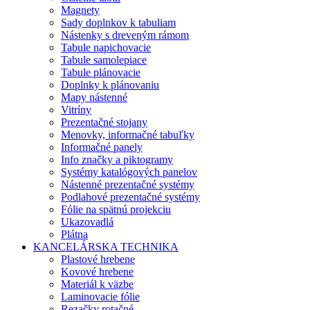
Magnety
Sady doplnkov k tabuliam
Nástenky s dreveným rámom
Tabule napichovacie
Tabule samolepiace
Tabule plánovacie
Doplnky k plánovaniu
Mapy nástenné
Vitríny
Prezentačné stojany
Menovky, informačné tabuľky
Informačné panely
Info značky a piktogramy
Systémy katalógových panelov
Nástenné prezentačné systémy
Podlahové prezentačné systémy
Fólie na spätnú projekciu
Ukazovadlá
Plátna
KANCELÁRSKA TECHNIKA
Plastové hrebene
Kovové hrebene
Materiál k väzbe
Laminovacie fólie
Rezačky rotačné