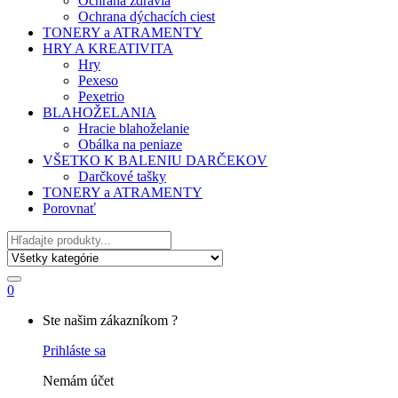
Ochrana zdravia
Ochrana dýchacích ciest
TONERY a ATRAMENTY
HRY A KREATIVITA
Hry
Pexeso
Pexetrio
BLAHOŽELANIA
Hracie blahoželanie
Obálka na peniaze
VŠETKO K BALENIU DARČEKOV
Darčkové tašky
TONERY a ATRAMENTY
Porovnať
Hľadať
0
My
Ste našim zákazníkom ?
Account
Prihláste sa
Nemám účet