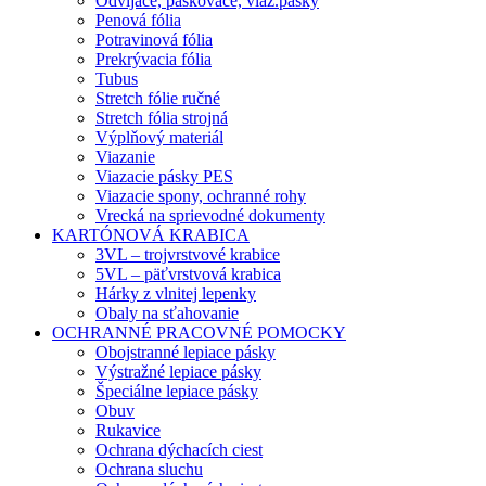
Odvíjače, páskovače, viaz.pásky
Penová fólia
Potravinová fólia
Prekrývacia fólia
Tubus
Stretch fólie ručné
Stretch fólia strojná
Výplňový materiál
Viazanie
Viazacie pásky PES
Viazacie spony, ochranné rohy
Vrecká na sprievodné dokumenty
KARTÓNOVÁ KRABICA
3VL – trojvrstvové krabice
5VL – päťvrstvová krabica
Hárky z vlnitej lepenky
Obaly na sťahovanie
OCHRANNÉ PRACOVNÉ POMOCKY
Obojstranné lepiace pásky
Výstražné lepiace pásky
Špeciálne lepiace pásky
Obuv
Rukavice
Ochrana dýchacích ciest
Ochrana sluchu