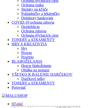
Ochrana dýchacích ciest
Ochrana zraku
Skrinky na kľúče
Pokladničky a lekárničky
Detektory bankoviek
COVID-19 ochrana zdravia
Dezinfekcia
Ochrana zdravia
Ochrana dýchacích ciest
TONERY a ATRAMENTY
HRY A KREATIVITA
Hry
Pexeso
Pexetrio
BLAHOŽELANIA
Hracie blahoželanie
Obálka na peniaze
VŠETKO K BALENIU DARČEKOV
Darčkové tašky
TONERY a ATRAMENTY
Porovnať
Hľadať
Hľadať: