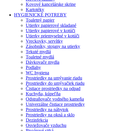
Kovové kancelárske skrine
Kartotéky
HYGIENICKÉ POTREBY
Toaletný papier
Utierky papierové skladané
Utierky papierové v kotúči
Utierky priemyselné v kotúči
Vreckovky, servítky
Zásobníky, stojany na utierky
Tekuté mydlá
Toaletné mydlá
Dávkovače mydla
Podlahy
WC hygiena
Prostriedky na umývanie riadu
Prostriedky do umývačiek riadu
Čistiace prostriedky na odpad
Kuchyňa, kúpeľňa
Odstraňovače vodného kameňa
Univerzálne čistiace prostriedky
Prostriedky na nábytok
Prostriedky na okná a sklo
Dezinfekcia
Osviežovače vzduchu
Pisoárové sitká