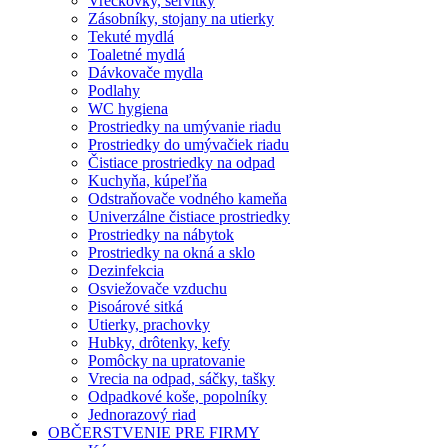
Vreckovky, servítky
Zásobníky, stojany na utierky
Tekuté mydlá
Toaletné mydlá
Dávkovače mydla
Podlahy
WC hygiena
Prostriedky na umývanie riadu
Prostriedky do umývačiek riadu
Čistiace prostriedky na odpad
Kuchyňa, kúpeľňa
Odstraňovače vodného kameňa
Univerzálne čistiace prostriedky
Prostriedky na nábytok
Prostriedky na okná a sklo
Dezinfekcia
Osviežovače vzduchu
Pisoárové sitká
Utierky, prachovky
Hubky, drôtenky, kefy
Pomôcky na upratovanie
Vrecia na odpad, sáčky, tašky
Odpadkové koše, popolníky
Jednorazový riad
OBČERSTVENIE PRE FIRMY