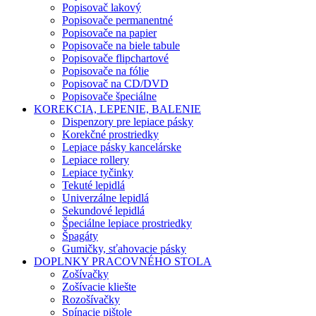
Popisovač lakový
Popisovače permanentné
Popisovače na papier
Popisovače na biele tabule
Popisovače flipchartové
Popisovače na fólie
Popisovač na CD/DVD
Popisovače špeciálne
KOREKCIA, LEPENIE, BALENIE
Dispenzory pre lepiace pásky
Korekčné prostriedky
Lepiace pásky kancelárske
Lepiace rollery
Lepiace tyčinky
Tekuté lepidlá
Univerzálne lepidlá
Sekundové lepidlá
Špeciálne lepiace prostriedky
Špagáty
Gumičky, sťahovacie pásky
DOPLNKY PRACOVNÉHO STOLA
Zošívačky
Zošívacie kliešte
Rozošívačky
Spínacie pištole