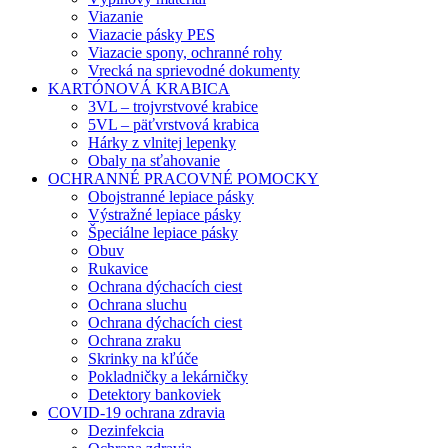
Viazanie
Viazacie pásky PES
Viazacie spony, ochranné rohy
Vrecká na sprievodné dokumenty
KARTÓNOVÁ KRABICA
3VL – trojvrstvové krabice
5VL – päťvrstvová krabica
Hárky z vlnitej lepenky
Obaly na sťahovanie
OCHRANNÉ PRACOVNÉ POMOCKY
Obojstranné lepiace pásky
Výstražné lepiace pásky
Špeciálne lepiace pásky
Obuv
Rukavice
Ochrana dýchacích ciest
Ochrana sluchu
Ochrana dýchacích ciest
Ochrana zraku
Skrinky na kľúče
Pokladničky a lekárničky
Detektory bankoviek
COVID-19 ochrana zdravia
Dezinfekcia