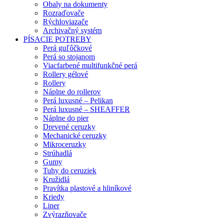
Obaly na dokumenty
Rozraďovače
Rýchloviazače
Archivačný systém
PÍSACIE POTREBY
Perá guľôčkové
Perá so stojanom
Viacfarbené multifunkčné perá
Rollery gélové
Rollery
Náplne do rollerov
Perá luxusné – Pelikan
Perá luxusné – SHEAFFER
Náplne do pier
Drevené ceruzky
Mechanické ceruzky
Mikroceruzky
Strúhadlá
Gumy
Tuhy do ceruziek
Kružidlá
Pravítka plastové a hliníkové
Kriedy
Liner
Zvýrazňovače