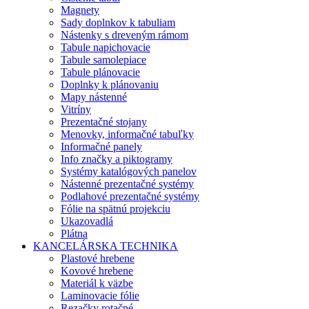
Magnety
Sady doplnkov k tabuliam
Nástenky s dreveným rámom
Tabule napichovacie
Tabule samolepiace
Tabule plánovacie
Doplnky k plánovaniu
Mapy nástenné
Vitríny
Prezentačné stojany
Menovky, informačné tabuľky
Informačné panely
Info značky a piktogramy
Systémy katalógových panelov
Nástenné prezentačné systémy
Podlahové prezentačné systémy
Fólie na spätnú projekciu
Ukazovadlá
Plátna
KANCELÁRSKA TECHNIKA
Plastové hrebene
Kovové hrebene
Materiál k väzbe
Laminovacie fólie
Rezačky rotačné