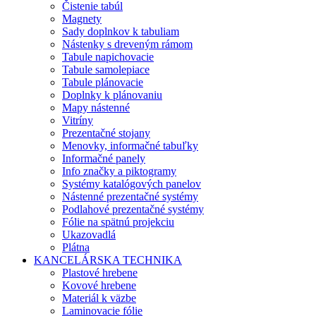
Čistenie tabúl
Magnety
Sady doplnkov k tabuliam
Nástenky s dreveným rámom
Tabule napichovacie
Tabule samolepiace
Tabule plánovacie
Doplnky k plánovaniu
Mapy nástenné
Vitríny
Prezentačné stojany
Menovky, informačné tabuľky
Informačné panely
Info značky a piktogramy
Systémy katalógových panelov
Nástenné prezentačné systémy
Podlahové prezentačné systémy
Fólie na spätnú projekciu
Ukazovadlá
Plátna
KANCELÁRSKA TECHNIKA
Plastové hrebene
Kovové hrebene
Materiál k väzbe
Laminovacie fólie