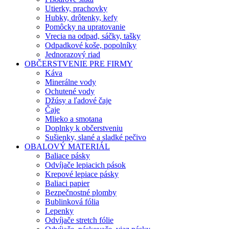
Utierky, prachovky
Hubky, drôtenky, kefy
Pomôcky na upratovanie
Vrecia na odpad, sáčky, tašky
Odpadkové koše, popolníky
Jednorazový riad
OBČERSTVENIE PRE FIRMY
Káva
Minerálne vody
Ochutené vody
Džúsy a ľadové čaje
Čaje
Mlieko a smotana
Doplnky k občerstveniu
Sušienky, slané a sladké pečivo
OBALOVÝ MATERIÁL
Baliace pásky
Odvíjače lepiacich pások
Krepové lepiace pásky
Baliaci papier
Bezpečnostné plomby
Bublinková fólia
Lepenky
Odvíjače stretch fólie