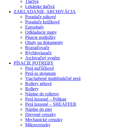
Tlačivá
Lekárske tlačivá
ZAKLADANIE, ARCHIVÁCIA
Poradače pákové
Poradače krúžkové
Euroobaly
Odkladacie mapy
Písacie podložky
Obaly na dokumenty
Rozraďovače
Rýchloviazače
Archivačný systém
PÍSACIE POTREBY
Perá guľôčkové
Perá so stojanom
Viacfarbené multifunkčné perá
Rollery gélové
Rollery
Náplne do rollerov
Perá luxusné – Pelikan
Perá luxusné – SHEAFFER
Náplne do pier
Drevené ceruzky
Mechanické ceruzky
Mikroceruzky