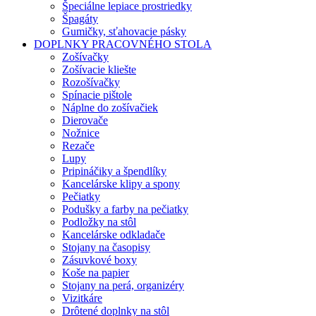
Špeciálne lepiace prostriedky
Špagáty
Gumičky, sťahovacie pásky
DOPLNKY PRACOVNÉHO STOLA
Zošívačky
Zošívacie kliešte
Rozošívačky
Spínacie pištole
Náplne do zošívačiek
Dierovače
Nožnice
Rezače
Lupy
Pripináčiky a špendlíky
Kancelárske klipy a spony
Pečiatky
Podušky a farby na pečiatky
Podložky na stôl
Kancelárske odkladače
Stojany na časopisy
Zásuvkové boxy
Koše na papier
Stojany na perá, organizéry
Vizitkáre
Drôtené doplnky na stôl