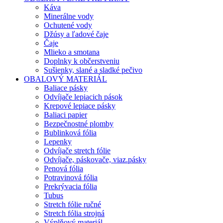
Káva
Minerálne vody
Ochutené vody
Džúsy a ľadové čaje
Čaje
Mlieko a smotana
Doplnky k občerstveniu
Sušienky, slané a sladké pečivo
OBALOVÝ MATERIÁL
Baliace pásky
Odvíjače lepiacich pások
Krepové lepiace pásky
Baliaci papier
Bezpečnostné plomby
Bublinková fólia
Lepenky
Odvíjače stretch fólie
Odvíjače, páskovače, viaz.pásky
Penová fólia
Potravinová fólia
Prekrývacia fólia
Tubus
Stretch fólie ručné
Stretch fólia strojná
Výplňový materiál