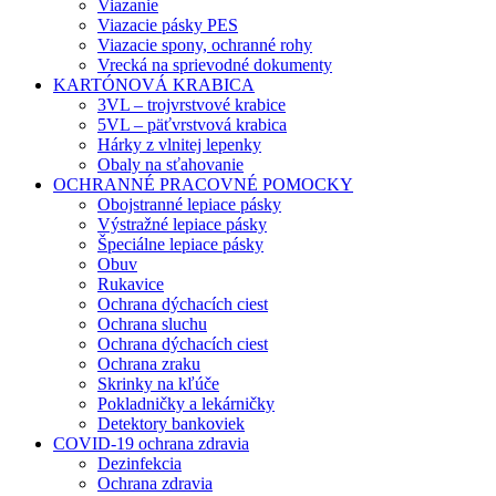
Viazanie
Viazacie pásky PES
Viazacie spony, ochranné rohy
Vrecká na sprievodné dokumenty
KARTÓNOVÁ KRABICA
3VL – trojvrstvové krabice
5VL – päťvrstvová krabica
Hárky z vlnitej lepenky
Obaly na sťahovanie
OCHRANNÉ PRACOVNÉ POMOCKY
Obojstranné lepiace pásky
Výstražné lepiace pásky
Špeciálne lepiace pásky
Obuv
Rukavice
Ochrana dýchacích ciest
Ochrana sluchu
Ochrana dýchacích ciest
Ochrana zraku
Skrinky na kľúče
Pokladničky a lekárničky
Detektory bankoviek
COVID-19 ochrana zdravia
Dezinfekcia
Ochrana zdravia