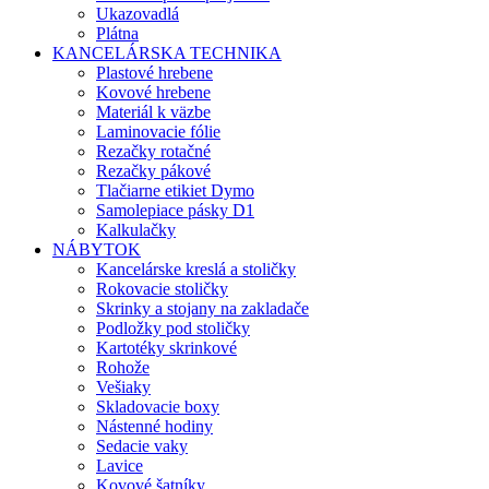
Ukazovadlá
Plátna
KANCELÁRSKA TECHNIKA
Plastové hrebene
Kovové hrebene
Materiál k väzbe
Laminovacie fólie
Rezačky rotačné
Rezačky pákové
Tlačiarne etikiet Dymo
Samolepiace pásky D1
Kalkulačky
NÁBYTOK
Kancelárske kreslá a stoličky
Rokovacie stoličky
Skrinky a stojany na zakladače
Podložky pod stoličky
Kartotéky skrinkové
Rohože
Vešiaky
Skladovacie boxy
Nástenné hodiny
Sedacie vaky
Lavice
Kovové šatníky