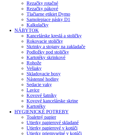
Rezačky rotačné
Rezačky pákové
Tlačiarne etikiet Dymo
Samolepiace pásky D1
Kalkulačky
NÁBYTOK
Kancelárske kreslá a stoličky
Rokovacie stoličky
Skrinky a stojany na zakladače
Podložky pod stoličky
Kartotéky skrinkové
Rohože
Vešiaky
Skladovacie boxy
Nástenné hodiny
Sedacie vaky
Lavice
Kovové šatníky
Kovové kancelárske skrine
Kartotéky
HYGIENICKÉ POTREBY
Toaletný papier
Utierky papierové skladané
Utierky papierové v kotúči
Utierky priemyselné v kotúči