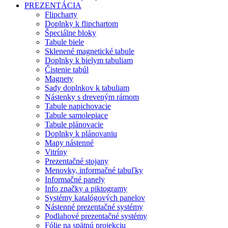
PREZENTÁCIA
Flipcharty
Doplnky k flipchartom
Špeciálne bloky
Tabule biele
Sklenené magnetické tabule
Doplnky k bielym tabuliam
Čistenie tabúl
Magnety
Sady doplnkov k tabuliam
Nástenky s dreveným rámom
Tabule napichovacie
Tabule samolepiace
Tabule plánovacie
Doplnky k plánovaniu
Mapy nástenné
Vitríny
Prezentačné stojany
Menovky, informačné tabuľky
Informačné panely
Info značky a piktogramy
Systémy katalógových panelov
Nástenné prezentačné systémy
Podlahové prezentačné systémy
Fólie na spätnú projekciu