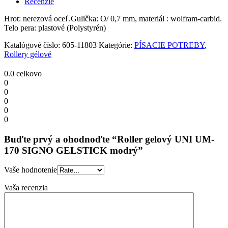
Recenzie
SIGNO
GELSTICK
Hrot: nerezová oceľ.Gulička: O/ 0,7 mm, materiál : wolfram-carbid.
modrý
Telo pera: plastové (Polystyrén)
quantity
Katalógové číslo:
605-11803
Kategórie:
PÍSACIE POTREBY
,
Rollery gélové
0.0
celkovo
0
0
0
0
0
Buďte prvý a ohodnoďte “Roller gelový UNI UM-
170 SIGNO GELSTICK modrý”
Vaše hodnotenie
Vaša recenzia