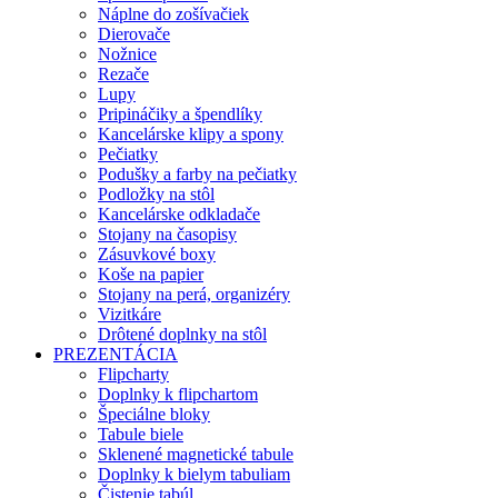
Náplne do zošívačiek
Dierovače
Nožnice
Rezače
Lupy
Pripináčiky a špendlíky
Kancelárske klipy a spony
Pečiatky
Podušky a farby na pečiatky
Podložky na stôl
Kancelárske odkladače
Stojany na časopisy
Zásuvkové boxy
Koše na papier
Stojany na perá, organizéry
Vizitkáre
Drôtené doplnky na stôl
PREZENTÁCIA
Flipcharty
Doplnky k flipchartom
Špeciálne bloky
Tabule biele
Sklenené magnetické tabule
Doplnky k bielym tabuliam
Čistenie tabúl