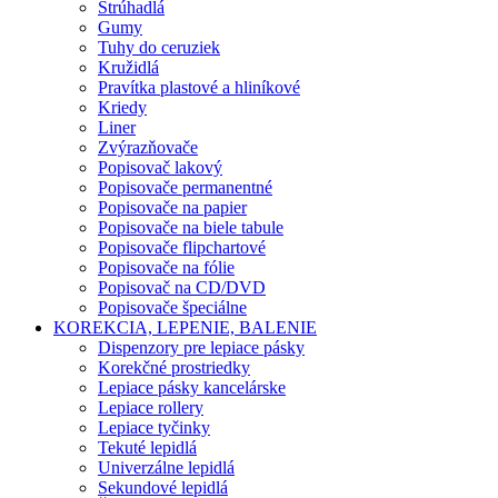
Strúhadlá
Gumy
Tuhy do ceruziek
Kružidlá
Pravítka plastové a hliníkové
Kriedy
Liner
Zvýrazňovače
Popisovač lakový
Popisovače permanentné
Popisovače na papier
Popisovače na biele tabule
Popisovače flipchartové
Popisovače na fólie
Popisovač na CD/DVD
Popisovače špeciálne
KOREKCIA, LEPENIE, BALENIE
Dispenzory pre lepiace pásky
Korekčné prostriedky
Lepiace pásky kancelárske
Lepiace rollery
Lepiace tyčinky
Tekuté lepidlá
Univerzálne lepidlá
Sekundové lepidlá