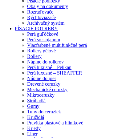
Písacie podložky
Obaly na dokumenty
Rozraďovače
Rýchloviazače
Archivačný systém
PÍSACIE POTREBY
Perá guľôčkové
Perá so stojanom
Viacfarbené multifunkčné perá
Rollery gélové
Rollery
Náplne do rollerov
Perá luxusné – Pelikan
Perá luxusné – SHEAFFER
Náplne do pier
Drevené ceruzky
Mechanické ceruzky
Mikroceruzky
Strúhadlá
Gumy
Tuhy do ceruziek
Kružidlá
Pravítka plastové a hliníkové
Kriedy
Liner