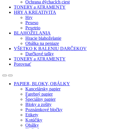
Ochrana dýchacích ciest
TONERY a ATRAMENTY
HRY A KREATIVITA
Hry
Pexeso
Pexetrio
BLAHOŽELANIA
Hracie blahoželanie
Obálka na peniaze
VŠETKO K BALENIU DARČEKOV
Darčkové tašky
TONERY a ATRAMENTY
Porovnať
Open
Close
PAPIER, BLOKY, OBÁLKY
Kancelársky papier
Farebný papier
Špeciálny papier
Bloky a zošity
Poznámkové bločky
Etikety
Kotúčiky
Obálky