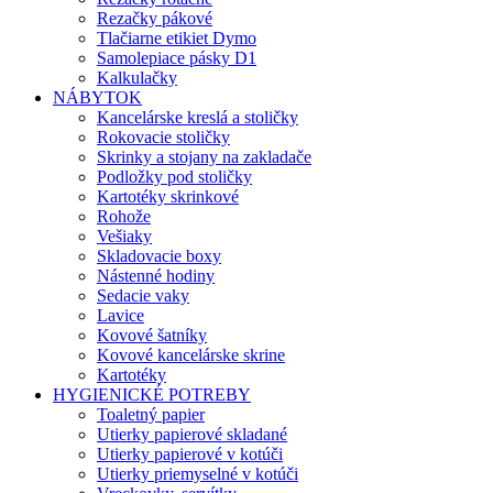
Rezačky pákové
Tlačiarne etikiet Dymo
Samolepiace pásky D1
Kalkulačky
NÁBYTOK
Kancelárske kreslá a stoličky
Rokovacie stoličky
Skrinky a stojany na zakladače
Podložky pod stoličky
Kartotéky skrinkové
Rohože
Vešiaky
Skladovacie boxy
Nástenné hodiny
Sedacie vaky
Lavice
Kovové šatníky
Kovové kancelárske skrine
Kartotéky
HYGIENICKÉ POTREBY
Toaletný papier
Utierky papierové skladané
Utierky papierové v kotúči
Utierky priemyselné v kotúči