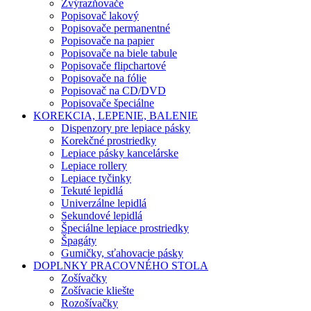
Zvýrazňovače
Popisovač lakový
Popisovače permanentné
Popisovače na papier
Popisovače na biele tabule
Popisovače flipchartové
Popisovače na fólie
Popisovač na CD/DVD
Popisovače špeciálne
KOREKCIA, LEPENIE, BALENIE
Dispenzory pre lepiace pásky
Korekčné prostriedky
Lepiace pásky kancelárske
Lepiace rollery
Lepiace tyčinky
Tekuté lepidlá
Univerzálne lepidlá
Sekundové lepidlá
Špeciálne lepiace prostriedky
Špagáty
Gumičky, sťahovacie pásky
DOPLNKY PRACOVNÉHO STOLA
Zošívačky
Zošívacie kliešte
Rozošívačky