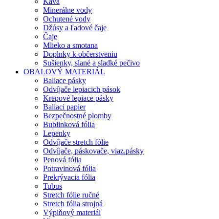
Káva
Minerálne vody
Ochutené vody
Džúsy a ľadové čaje
Čaje
Mlieko a smotana
Doplnky k občerstveniu
Sušienky, slané a sladké pečivo
OBALOVÝ MATERIÁL
Baliace pásky
Odvíjače lepiacich pások
Krepové lepiace pásky
Baliaci papier
Bezpečnostné plomby
Bublinková fólia
Lepenky
Odvíjače stretch fólie
Odvíjače, páskovače, viaz.pásky
Penová fólia
Potravinová fólia
Prekrývacia fólia
Tubus
Stretch fólie ručné
Stretch fólia strojná
Výplňový materiál