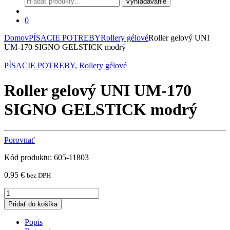
Vyhľadávanie
0
Domov
PÍSACIE POTREBY
Rollery gélové
Roller gelový UNI
UM-170 SIGNO GELSTICK modrý
PÍSACIE POTREBY
,
Rollery gélové
Roller gelový UNI UM-170
SIGNO GELSTICK modrý
Porovnať
Kód produktu: 605-11803
0,95
€
bez DPH
Roller
gelový
Pridať do košíka
UNI
UM-
Popis
170