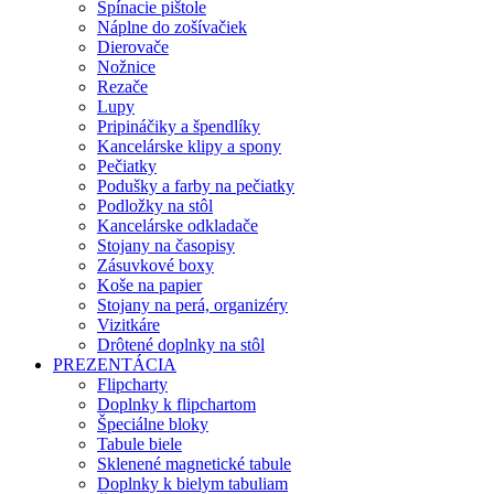
Spínacie pištole
Náplne do zošívačiek
Dierovače
Nožnice
Rezače
Lupy
Pripináčiky a špendlíky
Kancelárske klipy a spony
Pečiatky
Podušky a farby na pečiatky
Podložky na stôl
Kancelárske odkladače
Stojany na časopisy
Zásuvkové boxy
Koše na papier
Stojany na perá, organizéry
Vizitkáre
Drôtené doplnky na stôl
PREZENTÁCIA
Flipcharty
Doplnky k flipchartom
Špeciálne bloky
Tabule biele
Sklenené magnetické tabule
Doplnky k bielym tabuliam