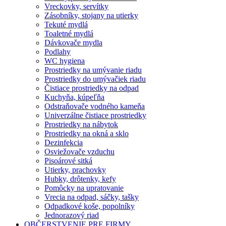
Vreckovky, servítky
Zásobníky, stojany na utierky
Tekuté mydlá
Toaletné mydlá
Dávkovače mydla
Podlahy
WC hygiena
Prostriedky na umývanie riadu
Prostriedky do umývačiek riadu
Čistiace prostriedky na odpad
Kuchyňa, kúpeľňa
Odstraňovače vodného kameňa
Univerzálne čistiace prostriedky
Prostriedky na nábytok
Prostriedky na okná a sklo
Dezinfekcia
Osviežovače vzduchu
Pisoárové sitká
Utierky, prachovky
Hubky, drôtenky, kefy
Pomôcky na upratovanie
Vrecia na odpad, sáčky, tašky
Odpadkové koše, popolníky
Jednorazový riad
OBČERSTVENIE PRE FIRMY