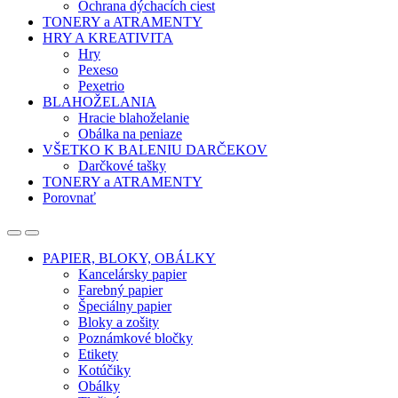
Ochrana dýchacích ciest
TONERY a ATRAMENTY
HRY A KREATIVITA
Hry
Pexeso
Pexetrio
BLAHOŽELANIA
Hracie blahoželanie
Obálka na peniaze
VŠETKO K BALENIU DARČEKOV
Darčkové tašky
TONERY a ATRAMENTY
Porovnať
Open
Close
PAPIER, BLOKY, OBÁLKY
Kancelársky papier
Farebný papier
Špeciálny papier
Bloky a zošity
Poznámkové bločky
Etikety
Kotúčiky
Obálky