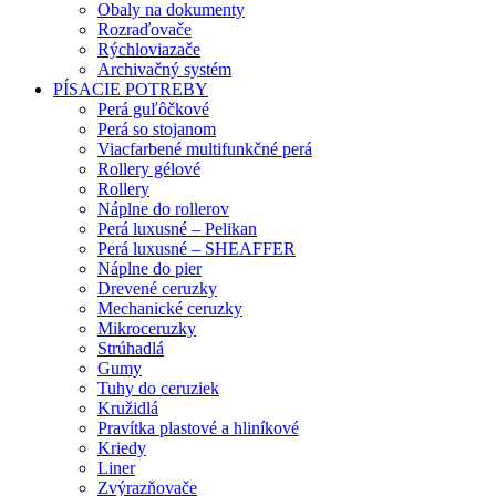
Obaly na dokumenty
Rozraďovače
Rýchloviazače
Archivačný systém
PÍSACIE POTREBY
Perá guľôčkové
Perá so stojanom
Viacfarbené multifunkčné perá
Rollery gélové
Rollery
Náplne do rollerov
Perá luxusné – Pelikan
Perá luxusné – SHEAFFER
Náplne do pier
Drevené ceruzky
Mechanické ceruzky
Mikroceruzky
Strúhadlá
Gumy
Tuhy do ceruziek
Kružidlá
Pravítka plastové a hliníkové
Kriedy
Liner
Zvýrazňovače