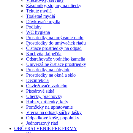
Vreckovky, servítky
Zásobníky, stojany na utierky
Tekuté mydlá
Toaletné mydlá
Dávkovače mydla
Podlahy
WC hygiena
Prostriedky na umývanie riadu
Prostriedky do umývačiek riadu
Čistiace prostriedky na odpad
Kuchyňa, kúpeľňa
Odstraňovače vodného kameňa
Univerzálne čistiace prostriedky
Prostriedky na nábytok
Prostriedky na okná a sklo
Dezinfekcia
Osviežovače vzduchu
Pisoárové sitká
Utierky, prachovky
Hubky, drôtenky, kefy
Pomôcky na upratovanie
Vrecia na odpad, sáčky, tašky
Odpadkové koše, popolníky
Jednorazový riad
OBČERSTVENIE PRE FIRMY