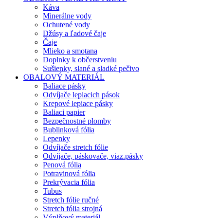
Káva
Minerálne vody
Ochutené vody
Džúsy a ľadové čaje
Čaje
Mlieko a smotana
Doplnky k občerstveniu
Sušienky, slané a sladké pečivo
OBALOVÝ MATERIÁL
Baliace pásky
Odvíjače lepiacich pások
Krepové lepiace pásky
Baliaci papier
Bezpečnostné plomby
Bublinková fólia
Lepenky
Odvíjače stretch fólie
Odvíjače, páskovače, viaz.pásky
Penová fólia
Potravinová fólia
Prekrývacia fólia
Tubus
Stretch fólie ručné
Stretch fólia strojná
Výplňový materiál