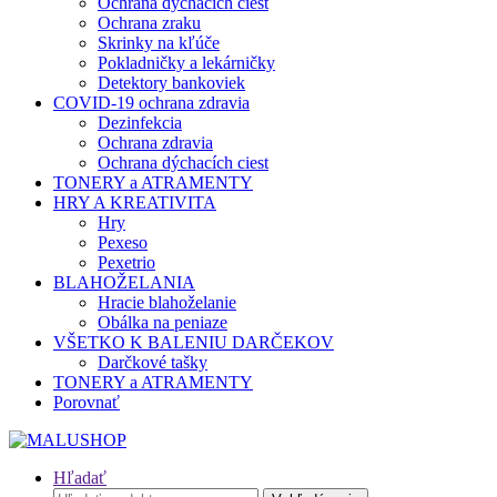
Ochrana dýchacích ciest
Ochrana zraku
Skrinky na kľúče
Pokladničky a lekárničky
Detektory bankoviek
COVID-19 ochrana zdravia
Dezinfekcia
Ochrana zdravia
Ochrana dýchacích ciest
TONERY a ATRAMENTY
HRY A KREATIVITA
Hry
Pexeso
Pexetrio
BLAHOŽELANIA
Hracie blahoželanie
Obálka na peniaze
VŠETKO K BALENIU DARČEKOV
Darčkové tašky
TONERY a ATRAMENTY
Porovnať
Hľadať
Hľadať: