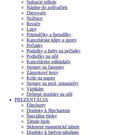
Spínacie pištole
Náplne do zošívačiek
Dierovače
Nožnice
Rezače
Lupy
Pripináčiky a špendlíky
Kancelárske klipy a spony
Pečiatky
Podušky a farby na pečiatky
Podložky na stôl
Kancelárske odkladače
Stojany na časopisy
Zásuvkové boxy
Koše na papier
Stojany na perá, organizéry
Vizitkáre
Drôtené doplnky na stôl
PREZENTÁCIA
Flipcharty
Doplnky k flipchartom
Špeciálne bloky
Tabule biele
Sklenené magnetické tabule
Doplnky k bielym tabuliam