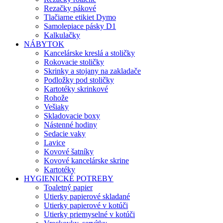
Rezačky pákové
Tlačiarne etikiet Dymo
Samolepiace pásky D1
Kalkulačky
NÁBYTOK
Kancelárske kreslá a stoličky
Rokovacie stoličky
Skrinky a stojany na zakladače
Podložky pod stoličky
Kartotéky skrinkové
Rohože
Vešiaky
Skladovacie boxy
Nástenné hodiny
Sedacie vaky
Lavice
Kovové šatníky
Kovové kancelárske skrine
Kartotéky
HYGIENICKÉ POTREBY
Toaletný papier
Utierky papierové skladané
Utierky papierové v kotúči
Utierky priemyselné v kotúči