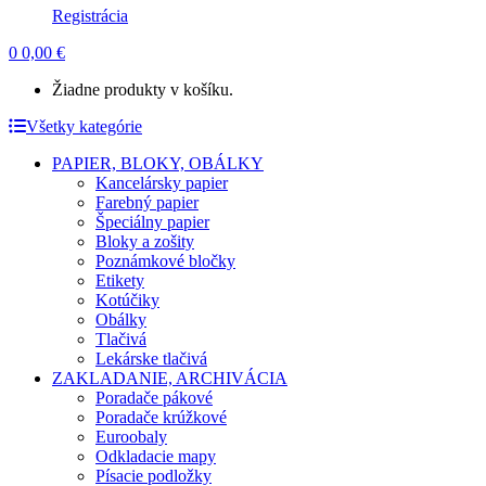
Registrácia
0
0,00
€
Žiadne produkty v košíku.
Všetky kategórie
PAPIER, BLOKY, OBÁLKY
Kancelársky papier
Farebný papier
Špeciálny papier
Bloky a zošity
Poznámkové bločky
Etikety
Kotúčiky
Obálky
Tlačivá
Lekárske tlačivá
ZAKLADANIE, ARCHIVÁCIA
Poradače pákové
Poradače krúžkové
Euroobaly
Odkladacie mapy
Písacie podložky