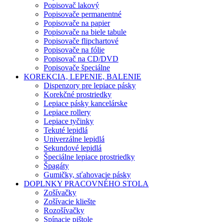
Popisovač lakový
Popisovače permanentné
Popisovače na papier
Popisovače na biele tabule
Popisovače flipchartové
Popisovače na fólie
Popisovač na CD/DVD
Popisovače špeciálne
KOREKCIA, LEPENIE, BALENIE
Dispenzory pre lepiace pásky
Korekčné prostriedky
Lepiace pásky kancelárske
Lepiace rollery
Lepiace tyčinky
Tekuté lepidlá
Univerzálne lepidlá
Sekundové lepidlá
Špeciálne lepiace prostriedky
Špagáty
Gumičky, sťahovacie pásky
DOPLNKY PRACOVNÉHO STOLA
Zošívačky
Zošívacie kliešte
Rozošívačky
Spínacie pištole