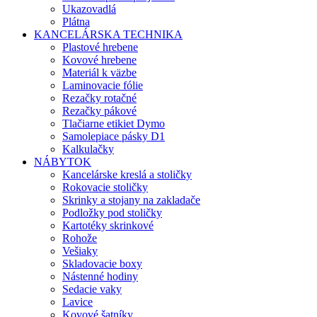
Ukazovadlá
Plátna
KANCELÁRSKA TECHNIKA
Plastové hrebene
Kovové hrebene
Materiál k väzbe
Laminovacie fólie
Rezačky rotačné
Rezačky pákové
Tlačiarne etikiet Dymo
Samolepiace pásky D1
Kalkulačky
NÁBYTOK
Kancelárske kreslá a stoličky
Rokovacie stoličky
Skrinky a stojany na zakladače
Podložky pod stoličky
Kartotéky skrinkové
Rohože
Vešiaky
Skladovacie boxy
Nástenné hodiny
Sedacie vaky
Lavice
Kovové šatníky