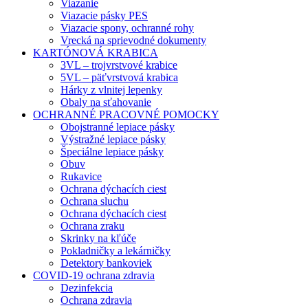
Viazanie
Viazacie pásky PES
Viazacie spony, ochranné rohy
Vrecká na sprievodné dokumenty
KARTÓNOVÁ KRABICA
3VL – trojvrstvové krabice
5VL – päťvrstvová krabica
Hárky z vlnitej lepenky
Obaly na sťahovanie
OCHRANNÉ PRACOVNÉ POMOCKY
Obojstranné lepiace pásky
Výstražné lepiace pásky
Špeciálne lepiace pásky
Obuv
Rukavice
Ochrana dýchacích ciest
Ochrana sluchu
Ochrana dýchacích ciest
Ochrana zraku
Skrinky na kľúče
Pokladničky a lekárničky
Detektory bankoviek
COVID-19 ochrana zdravia
Dezinfekcia
Ochrana zdravia