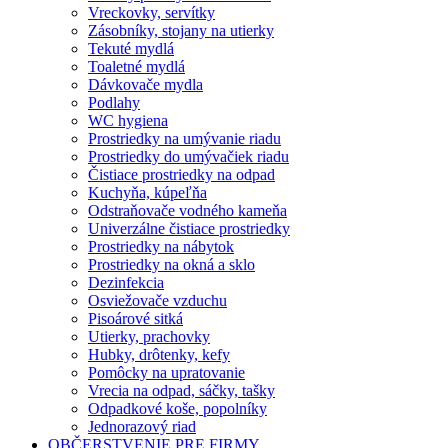
Vreckovky, servítky
Zásobníky, stojany na utierky
Tekuté mydlá
Toaletné mydlá
Dávkovače mydla
Podlahy
WC hygiena
Prostriedky na umývanie riadu
Prostriedky do umývačiek riadu
Čistiace prostriedky na odpad
Kuchyňa, kúpeľňa
Odstraňovače vodného kameňa
Univerzálne čistiace prostriedky
Prostriedky na nábytok
Prostriedky na okná a sklo
Dezinfekcia
Osviežovače vzduchu
Pisoárové sitká
Utierky, prachovky
Hubky, drôtenky, kefy
Pomôcky na upratovanie
Vrecia na odpad, sáčky, tašky
Odpadkové koše, popolníky
Jednorazový riad
OBČERSTVENIE PRE FIRMY