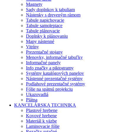
Magnety
Sady doplnkov k tabuliam
Nástenky s dreveným rámom
Tabule napichovacie
Tabule samolepiace
Tabule plánovacie
Doplnky k plánovaniu
Mapy nástenné
Vitríny
Prezentačné stojany
Menovky, informačné tabuľky
Informačné panely
Info značky a piktogramy
Systémy katalógových panelov
Nástenné prezentačné systémy
Podlahové prezentačné systémy
Fólie na spätnú projekciu
Ukazovadlá
Plátna
KANCELÁRSKA TECHNIKA
Plastové hrebene
Kovové hrebene
Materiál k väzbe
Laminovacie fólie
Rezačky rotačné