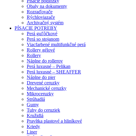
Písacie podložky
Obaly na dokumenty
Rozraďovače
Rýchloviazače
Archivačný systém
PÍSACIE POTREBY
Perá guľôčkové
Perá so stojanom
Viacfarbené multifunkčné perá
Rollery gélové
Rollery
Náplne do rollerov
Perá luxusné – Pelikan
Perá luxusné – SHEAFFER
Náplne do pier
Drevené ceruzky
Mechanické ceruzky
Mikroceruzky
Strúhadlá
Gumy
Tuhy do ceruziek
Kružidlá
Pravítka plastové a hliníkové
Kriedy
Liner