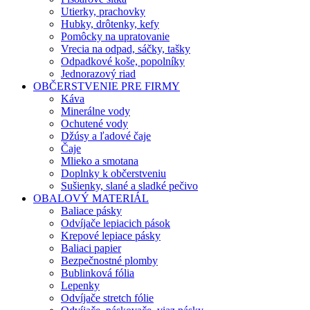
Utierky, prachovky
Hubky, drôtenky, kefy
Pomôcky na upratovanie
Vrecia na odpad, sáčky, tašky
Odpadkové koše, popolníky
Jednorazový riad
OBČERSTVENIE PRE FIRMY
Káva
Minerálne vody
Ochutené vody
Džúsy a ľadové čaje
Čaje
Mlieko a smotana
Doplnky k občerstveniu
Sušienky, slané a sladké pečivo
OBALOVÝ MATERIÁL
Baliace pásky
Odvíjače lepiacich pások
Krepové lepiace pásky
Baliaci papier
Bezpečnostné plomby
Bublinková fólia
Lepenky
Odvíjače stretch fólie