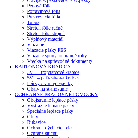
Odvíjače, páskovače, viaz.pásky
Penová fólia
Potravinová fólia
Prekrývacia fólia
Tubus
Stretch fólie ručné
Stretch fólia strojná
Výplňový materiál
Viazanie
Viazacie pásky PES
Viazacie spony, ochranné rohy
Vrecká na sprievodné dokumenty
KARTÓNOVÁ KRABICA
3VL – trojvrstvové krabice
5VL – päťvrstvová krabica
Hárky z vlnitej lepenky
Obaly na sťahovanie
OCHRANNÉ PRACOVNÉ POMOCKY
Obojstranné lepiace pásky
Výstražné lepiace pásky
Špeciálne lepiace pásky
Obuv
Rukavice
Ochrana dýchacích ciest
Ochrana sluchu