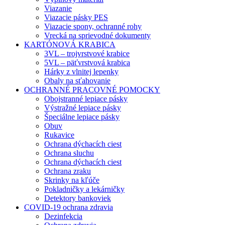
Viazanie
Viazacie pásky PES
Viazacie spony, ochranné rohy
Vrecká na sprievodné dokumenty
KARTÓNOVÁ KRABICA
3VL – trojvrstvové krabice
5VL – päťvrstvová krabica
Hárky z vlnitej lepenky
Obaly na sťahovanie
OCHRANNÉ PRACOVNÉ POMOCKY
Obojstranné lepiace pásky
Výstražné lepiace pásky
Špeciálne lepiace pásky
Obuv
Rukavice
Ochrana dýchacích ciest
Ochrana sluchu
Ochrana dýchacích ciest
Ochrana zraku
Skrinky na kľúče
Pokladničky a lekárničky
Detektory bankoviek
COVID-19 ochrana zdravia
Dezinfekcia