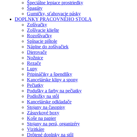
Špeciálne lepiace prostriedky
Špagáty
Gumičky, sťahovacie pásky
DOPLNKY PRACOVNÉHO STOLA
Zošívačky
Zošívacie kliešte
Rozošívačky
Spínacie pištole
Náplne do zošívačiek
Dierovače
Nožnice
Rezače
Lupy
Pripináčiky a špendlíky
Kancelárske klipy a spony
Pečiatky
Podušky a farby na pečiatky
Podložky na stôl
Kancelárske odkladače
Stojany na časopisy
Zásuvkové boxy
Koše na papier
Stojany na perá, organizéry
Vizitkáre
Drôtené doplnky na stôl