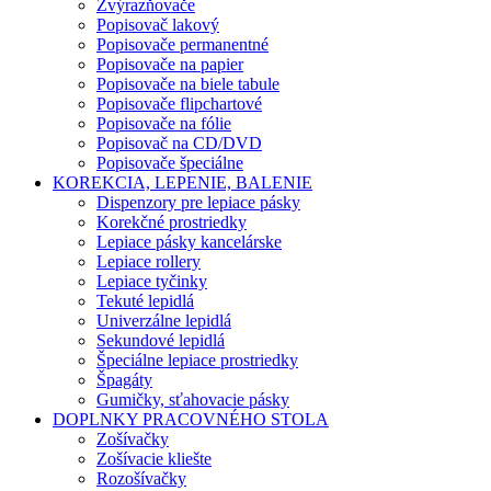
Zvýrazňovače
Popisovač lakový
Popisovače permanentné
Popisovače na papier
Popisovače na biele tabule
Popisovače flipchartové
Popisovače na fólie
Popisovač na CD/DVD
Popisovače špeciálne
KOREKCIA, LEPENIE, BALENIE
Dispenzory pre lepiace pásky
Korekčné prostriedky
Lepiace pásky kancelárske
Lepiace rollery
Lepiace tyčinky
Tekuté lepidlá
Univerzálne lepidlá
Sekundové lepidlá
Špeciálne lepiace prostriedky
Špagáty
Gumičky, sťahovacie pásky
DOPLNKY PRACOVNÉHO STOLA
Zošívačky
Zošívacie kliešte
Rozošívačky