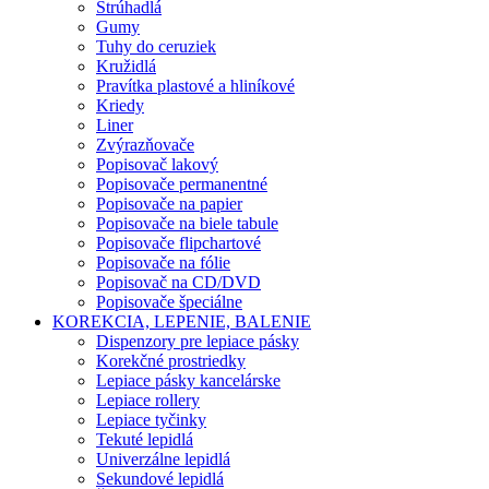
Strúhadlá
Gumy
Tuhy do ceruziek
Kružidlá
Pravítka plastové a hliníkové
Kriedy
Liner
Zvýrazňovače
Popisovač lakový
Popisovače permanentné
Popisovače na papier
Popisovače na biele tabule
Popisovače flipchartové
Popisovače na fólie
Popisovač na CD/DVD
Popisovače špeciálne
KOREKCIA, LEPENIE, BALENIE
Dispenzory pre lepiace pásky
Korekčné prostriedky
Lepiace pásky kancelárske
Lepiace rollery
Lepiace tyčinky
Tekuté lepidlá
Univerzálne lepidlá
Sekundové lepidlá