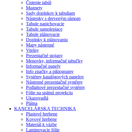
Čistenie tabúl
Magnety
Sady doplnkov k tabuliam
Nástenky s dreveným rámom
Tabule napichovacie
Tabule samolepiace
Tabule plánovacie
Doplnky k plánovaniu
Mapy nástenné
Vitríny
Prezentačné stojany
Menovky, informačné tabuľky
Informačné panely
Info značky a piktogramy
Systémy katalógových panelov
Nástenné prezentačné systémy
Podlahové prezentačné systémy
Fólie na spätnú projekciu
Ukazovadlá
Plátna
KANCELÁRSKA TECHNIKA
Plastové hrebene
Kovové hrebene
Materiál k väzbe
Laminovacie fólie