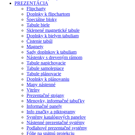
PREZENTÁCIA
Flipcharty
Doplnky k flipchartom
Špeciálne bloky
Tabule biele
Sklenené magnetické tabule
Doplnky k bielym tabuliam
Čistenie tabúl
Magnety
Sady doplnkov k tabuliam
Nástenky s dreveným rámom
Tabule napichovacie
Tabule samolepiace
Tabule plánovacie
Doplnky k plánovaniu
Mapy nástenné
Vitríny
Prezentačné stojany
Menovky, informačné tabuľky
Informačné panely
Info značky a piktogramy
Systémy katalógových panelov
Nástenné prezentačné systémy
Podlahové prezentačné systémy
Fólie na spätnú projekciu