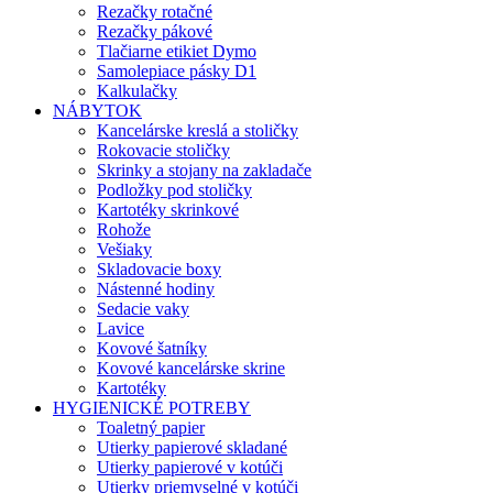
Rezačky rotačné
Rezačky pákové
Tlačiarne etikiet Dymo
Samolepiace pásky D1
Kalkulačky
NÁBYTOK
Kancelárske kreslá a stoličky
Rokovacie stoličky
Skrinky a stojany na zakladače
Podložky pod stoličky
Kartotéky skrinkové
Rohože
Vešiaky
Skladovacie boxy
Nástenné hodiny
Sedacie vaky
Lavice
Kovové šatníky
Kovové kancelárske skrine
Kartotéky
HYGIENICKÉ POTREBY
Toaletný papier
Utierky papierové skladané
Utierky papierové v kotúči
Utierky priemyselné v kotúči