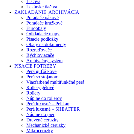
Tlačivá
Lekárske tlačivá
ZAKLADANIE, ARCHIVÁCIA
Poradače pákové
Poradače krúžkové
Euroobaly
Odkladacie mapy
Písacie podložky
Obaly na dokumenty
Rozraďovače
Rýchloviazače
Archivačný systém
PÍSACIE POTREBY
Perá guľôčkové
Perá so stojanom
Viacfarbené multifunkčné perá
Rollery gélové
Rollery
Náplne do rollerov
Perá luxusné – Pelikan
Perá luxusné – SHEAFFER
Náplne do pier
Drevené ceruzky
Mechanické ceruzky
Mikroceruzky