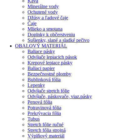
Káva
Minerálne vody
Ochutené vody
Džúsy a ľadové čaje
Čaje
Mlieko a smotana
Doplnky k občerstveniu
Sušienky, slané a sladké pečivo
OBALOVÝ MATERIÁL
Baliace pásky
Odvíjače lepiacich pások
Krepové lepiace pásky
Baliaci papier
Bezpečnostné plomby
Bublinková fólia
Lepenky
Odvíjače stretch fólie
Odvíjače, páskovače, viaz.pásky
Penová fólia
Potravinová fólia
Prekrývacia fólia
Tubus
Stretch fólie ručné
Stretch fólia strojná
Výplňový materiál