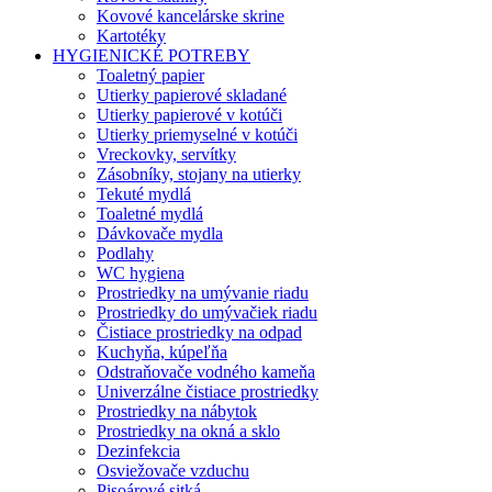
Kovové kancelárske skrine
Kartotéky
HYGIENICKÉ POTREBY
Toaletný papier
Utierky papierové skladané
Utierky papierové v kotúči
Utierky priemyselné v kotúči
Vreckovky, servítky
Zásobníky, stojany na utierky
Tekuté mydlá
Toaletné mydlá
Dávkovače mydla
Podlahy
WC hygiena
Prostriedky na umývanie riadu
Prostriedky do umývačiek riadu
Čistiace prostriedky na odpad
Kuchyňa, kúpeľňa
Odstraňovače vodného kameňa
Univerzálne čistiace prostriedky
Prostriedky na nábytok
Prostriedky na okná a sklo
Dezinfekcia
Osviežovače vzduchu
Pisoárové sitká