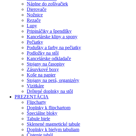
Náplne do zošívačiek
Dierovače
Nožnice
Rezače
Lupy
Pripináčiky a špendlíky
Kancelárske klipy a spony
Pečiatky
Podušky a farby na pečiatky
Podložky na stôl
Kancelárske odkladače
Stojany na časopisy
Zásuvkové boxy
Koše na papier
Stojany na perá, organizéry
Vizitkáre
Drôtené doplnky na stôl
PREZENTÁCIA
Flipcharty
Doplnky k flipchartom
Špeciálne bloky
Tabule biele
Sklenené magnetické tabule
Doplnky k bielym tabuliam
Čistenie tabúl