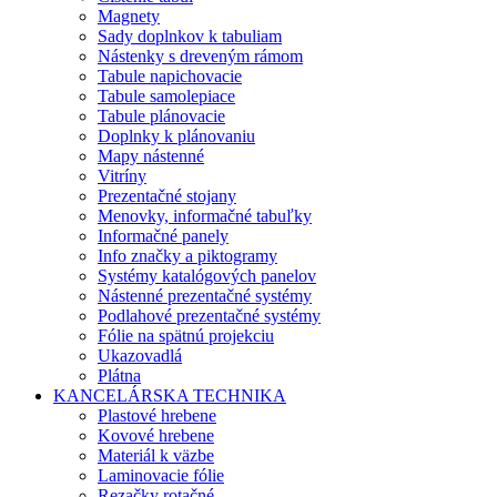
Magnety
Sady doplnkov k tabuliam
Nástenky s dreveným rámom
Tabule napichovacie
Tabule samolepiace
Tabule plánovacie
Doplnky k plánovaniu
Mapy nástenné
Vitríny
Prezentačné stojany
Menovky, informačné tabuľky
Informačné panely
Info značky a piktogramy
Systémy katalógových panelov
Nástenné prezentačné systémy
Podlahové prezentačné systémy
Fólie na spätnú projekciu
Ukazovadlá
Plátna
KANCELÁRSKA TECHNIKA
Plastové hrebene
Kovové hrebene
Materiál k väzbe
Laminovacie fólie
Rezačky rotačné