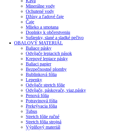
Káva
Minerálne vody
Ochutené vody
Džúsy a ľadové čaje
Čaje
Mlieko a smotana
Doplnky k občerstveniu
Sušienky, slané a sladké pečivo
OBALOVÝ MATERIÁL
Baliace pásky
Odvíjače lepiacich pások
Krepové lepiace pásky
Baliaci papier
Bezpečnostné plomby
Bublinková fólia
Lepenky
Odvíjače stretch fólie
Odvíjače, páskovače, viaz.pásky
Penová fólia
Potravinová fólia
Prekrývacia fólia
Tubus
Stretch fólie ručné
Stretch fólia strojná
Výplňový materiál