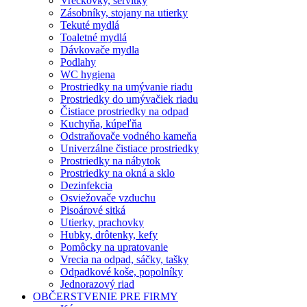
Vreckovky, servítky
Zásobníky, stojany na utierky
Tekuté mydlá
Toaletné mydlá
Dávkovače mydla
Podlahy
WC hygiena
Prostriedky na umývanie riadu
Prostriedky do umývačiek riadu
Čistiace prostriedky na odpad
Kuchyňa, kúpeľňa
Odstraňovače vodného kameňa
Univerzálne čistiace prostriedky
Prostriedky na nábytok
Prostriedky na okná a sklo
Dezinfekcia
Osviežovače vzduchu
Pisoárové sitká
Utierky, prachovky
Hubky, drôtenky, kefy
Pomôcky na upratovanie
Vrecia na odpad, sáčky, tašky
Odpadkové koše, popolníky
Jednorazový riad
OBČERSTVENIE PRE FIRMY