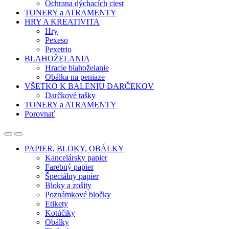
Ochrana dýchacích ciest
TONERY a ATRAMENTY
HRY A KREATIVITA
Hry
Pexeso
Pexetrio
BLAHOŽELANIA
Hracie blahoželanie
Obálka na peniaze
VŠETKO K BALENIU DARČEKOV
Darčkové tašky
TONERY a ATRAMENTY
Porovnať
Open
Close
PAPIER, BLOKY, OBÁLKY
Kancelársky papier
Farebný papier
Špeciálny papier
Bloky a zošity
Poznámkové bločky
Etikety
Kotúčiky
Obálky