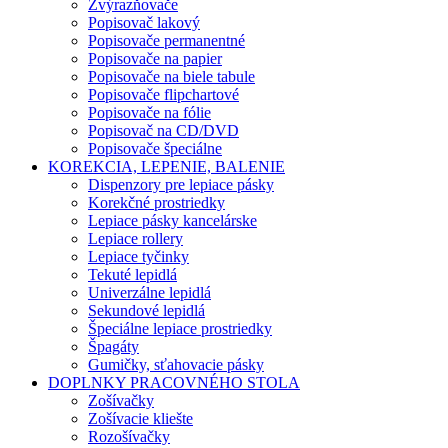
Zvýrazňovače
Popisovač lakový
Popisovače permanentné
Popisovače na papier
Popisovače na biele tabule
Popisovače flipchartové
Popisovače na fólie
Popisovač na CD/DVD
Popisovače špeciálne
KOREKCIA, LEPENIE, BALENIE
Dispenzory pre lepiace pásky
Korekčné prostriedky
Lepiace pásky kancelárske
Lepiace rollery
Lepiace tyčinky
Tekuté lepidlá
Univerzálne lepidlá
Sekundové lepidlá
Špeciálne lepiace prostriedky
Špagáty
Gumičky, sťahovacie pásky
DOPLNKY PRACOVNÉHO STOLA
Zošívačky
Zošívacie kliešte
Rozošívačky