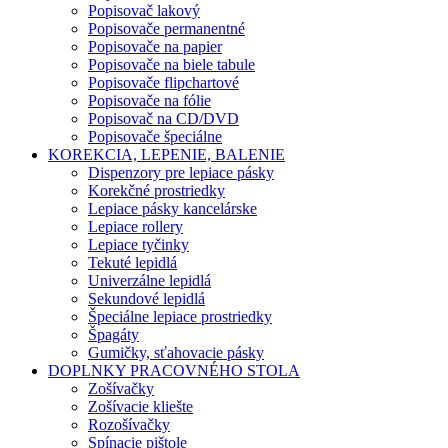
Popisovač lakový
Popisovače permanentné
Popisovače na papier
Popisovače na biele tabule
Popisovače flipchartové
Popisovače na fólie
Popisovač na CD/DVD
Popisovače špeciálne
KOREKCIA, LEPENIE, BALENIE
Dispenzory pre lepiace pásky
Korekčné prostriedky
Lepiace pásky kancelárske
Lepiace rollery
Lepiace tyčinky
Tekuté lepidlá
Univerzálne lepidlá
Sekundové lepidlá
Špeciálne lepiace prostriedky
Špagáty
Gumičky, sťahovacie pásky
DOPLNKY PRACOVNÉHO STOLA
Zošívačky
Zošívacie kliešte
Rozošívačky
Spínacie pištole