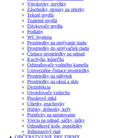
Vreckovky, servítky
Zásobníky, stojany na utierky
Tekuté mydlá
Toaletné mydlá
Dávkovače mydla
Podlahy
WC hygiena
Prostriedky na umývanie riadu
Prostriedky do umývačiek riadu
Čistiace prostriedky na odpad
Kuchyňa, kúpeľňa
Odstraňovače vodného kameňa
Univerzálne čistiace prostriedky
Prostriedky na nábytok
Prostriedky na okná a sklo
Dezinfekcia
Osviežovače vzduchu
Pisoárové sitká
Utierky, prachovky
Hubky, drôtenky, kefy
Pomôcky na upratovanie
Vrecia na odpad, sáčky, tašky
Odpadkové koše, popolníky
Jednorazový riad
OBČERSTVENIE PRE FIRMY