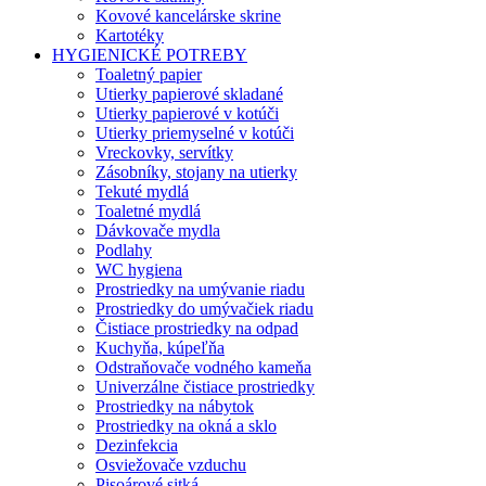
Kovové kancelárske skrine
Kartotéky
HYGIENICKÉ POTREBY
Toaletný papier
Utierky papierové skladané
Utierky papierové v kotúči
Utierky priemyselné v kotúči
Vreckovky, servítky
Zásobníky, stojany na utierky
Tekuté mydlá
Toaletné mydlá
Dávkovače mydla
Podlahy
WC hygiena
Prostriedky na umývanie riadu
Prostriedky do umývačiek riadu
Čistiace prostriedky na odpad
Kuchyňa, kúpeľňa
Odstraňovače vodného kameňa
Univerzálne čistiace prostriedky
Prostriedky na nábytok
Prostriedky na okná a sklo
Dezinfekcia
Osviežovače vzduchu
Pisoárové sitká