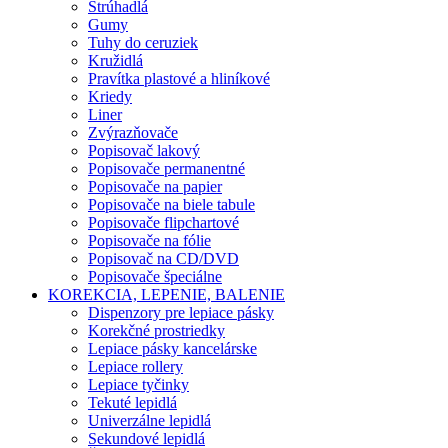
Strúhadlá
Gumy
Tuhy do ceruziek
Kružidlá
Pravítka plastové a hliníkové
Kriedy
Liner
Zvýrazňovače
Popisovač lakový
Popisovače permanentné
Popisovače na papier
Popisovače na biele tabule
Popisovače flipchartové
Popisovače na fólie
Popisovač na CD/DVD
Popisovače špeciálne
KOREKCIA, LEPENIE, BALENIE
Dispenzory pre lepiace pásky
Korekčné prostriedky
Lepiace pásky kancelárske
Lepiace rollery
Lepiace tyčinky
Tekuté lepidlá
Univerzálne lepidlá
Sekundové lepidlá