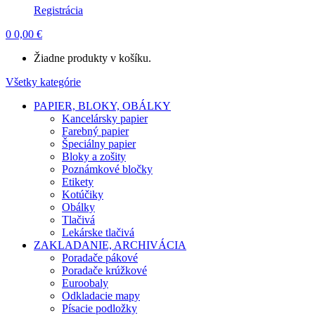
Registrácia
0
0,00
€
Žiadne produkty v košíku.
Všetky kategórie
PAPIER, BLOKY, OBÁLKY
Kancelársky papier
Farebný papier
Špeciálny papier
Bloky a zošity
Poznámkové bločky
Etikety
Kotúčiky
Obálky
Tlačivá
Lekárske tlačivá
ZAKLADANIE, ARCHIVÁCIA
Poradače pákové
Poradače krúžkové
Euroobaly
Odkladacie mapy
Písacie podložky