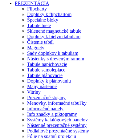
PREZENTÁCIA
Flipcharty
Doplnky k flipchartom
Špeciálne bloky
Tabule biele
Sklenené magnetické tabule
Doplnky k bielym tabuliam
Čistenie tabúl
Magnety
Sady doplnkov k tabuliam
Nástenky s dreveným rámom
Tabule napichovacie
Tabule samolepiace
Tabule plánovacie
Doplnky k plánovaniu
Mapy nástenné
Vitríny
Prezentačné stojany
Menovky, informačné tabuľky
Informačné panely
Info značky a piktogramy
Systémy katalógových panelov
Nástenné prezentačné systémy
Podlahové prezentačné systémy
Fólie na spätnú projekciu