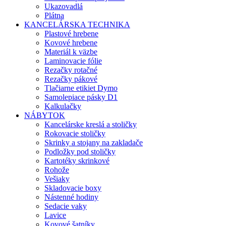
Ukazovadlá
Plátna
KANCELÁRSKA TECHNIKA
Plastové hrebene
Kovové hrebene
Materiál k väzbe
Laminovacie fólie
Rezačky rotačné
Rezačky pákové
Tlačiarne etikiet Dymo
Samolepiace pásky D1
Kalkulačky
NÁBYTOK
Kancelárske kreslá a stoličky
Rokovacie stoličky
Skrinky a stojany na zakladače
Podložky pod stoličky
Kartotéky skrinkové
Rohože
Vešiaky
Skladovacie boxy
Nástenné hodiny
Sedacie vaky
Lavice
Kovové šatníky