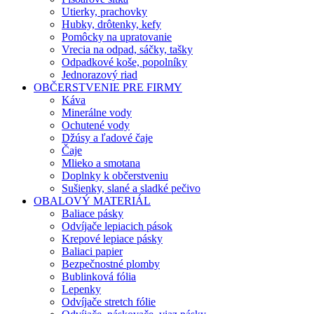
Utierky, prachovky
Hubky, drôtenky, kefy
Pomôcky na upratovanie
Vrecia na odpad, sáčky, tašky
Odpadkové koše, popolníky
Jednorazový riad
OBČERSTVENIE PRE FIRMY
Káva
Minerálne vody
Ochutené vody
Džúsy a ľadové čaje
Čaje
Mlieko a smotana
Doplnky k občerstveniu
Sušienky, slané a sladké pečivo
OBALOVÝ MATERIÁL
Baliace pásky
Odvíjače lepiacich pások
Krepové lepiace pásky
Baliaci papier
Bezpečnostné plomby
Bublinková fólia
Lepenky
Odvíjače stretch fólie