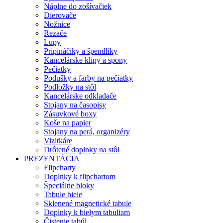
Náplne do zošívačiek
Dierovače
Nožnice
Rezače
Lupy
Pripináčiky a špendlíky
Kancelárske klipy a spony
Pečiatky
Podušky a farby na pečiatky
Podložky na stôl
Kancelárske odkladače
Stojany na časopisy
Zásuvkové boxy
Koše na papier
Stojany na perá, organizéry
Vizitkáre
Drôtené doplnky na stôl
PREZENTÁCIA
Flipcharty
Doplnky k flipchartom
Špeciálne bloky
Tabule biele
Sklenené magnetické tabule
Doplnky k bielym tabuliam
Čistenie tabúl