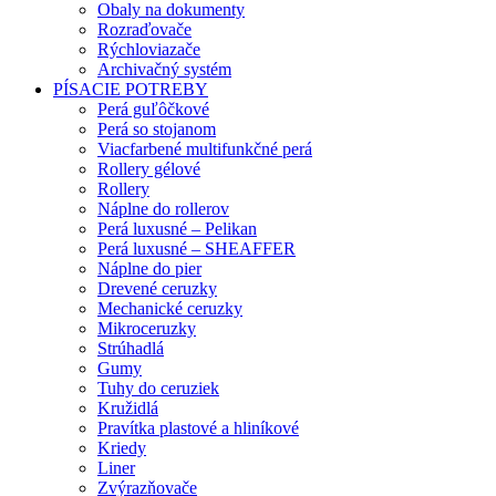
Obaly na dokumenty
Rozraďovače
Rýchloviazače
Archivačný systém
PÍSACIE POTREBY
Perá guľôčkové
Perá so stojanom
Viacfarbené multifunkčné perá
Rollery gélové
Rollery
Náplne do rollerov
Perá luxusné – Pelikan
Perá luxusné – SHEAFFER
Náplne do pier
Drevené ceruzky
Mechanické ceruzky
Mikroceruzky
Strúhadlá
Gumy
Tuhy do ceruziek
Kružidlá
Pravítka plastové a hliníkové
Kriedy
Liner
Zvýrazňovače