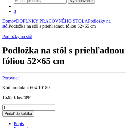
Vyhľadávanie
0
Domov
DOPLNKY PRACOVNÉHO STOLA
Podložky na
stôl
Podložka na stôl s priehľadnou fóliou 52×65 cm
Podložky na stôl
Podložka na stôl s priehľadnou
fóliou 52×65 cm
Porovnať
Kód produktu: 604-10189
16,95
€
bez DPH
Podložka
na
Pridať do košíka
stôl
s
Popis
priehľadnou