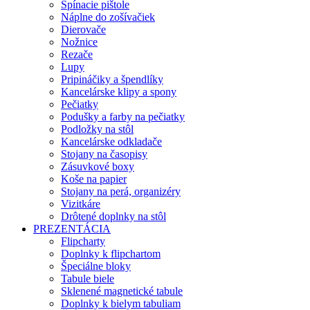
Spínacie pištole
Náplne do zošívačiek
Dierovače
Nožnice
Rezače
Lupy
Pripináčiky a špendlíky
Kancelárske klipy a spony
Pečiatky
Podušky a farby na pečiatky
Podložky na stôl
Kancelárske odkladače
Stojany na časopisy
Zásuvkové boxy
Koše na papier
Stojany na perá, organizéry
Vizitkáre
Drôtené doplnky na stôl
PREZENTÁCIA
Flipcharty
Doplnky k flipchartom
Špeciálne bloky
Tabule biele
Sklenené magnetické tabule
Doplnky k bielym tabuliam