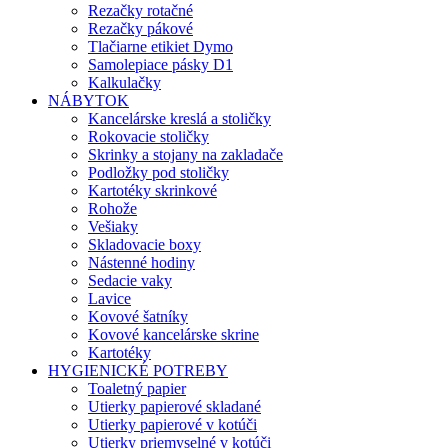
Rezačky rotačné
Rezačky pákové
Tlačiarne etikiet Dymo
Samolepiace pásky D1
Kalkulačky
NÁBYTOK
Kancelárske kreslá a stoličky
Rokovacie stoličky
Skrinky a stojany na zakladače
Podložky pod stoličky
Kartotéky skrinkové
Rohože
Vešiaky
Skladovacie boxy
Nástenné hodiny
Sedacie vaky
Lavice
Kovové šatníky
Kovové kancelárske skrine
Kartotéky
HYGIENICKÉ POTREBY
Toaletný papier
Utierky papierové skladané
Utierky papierové v kotúči
Utierky priemyselné v kotúči