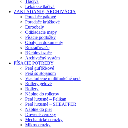
Tlačivá
Lekárske tlačivá
ZAKLADANIE, ARCHIVÁCIA
Poradače pákové
Poradače krúžkové
Euroobaly
Odkladacie mapy
Písacie podložky
Obaly na dokumenty
Rozraďovače
Rýchloviazače
Archivačný systém
PÍSACIE POTREBY
Perá guľôčkové
Perá so stojanom
Viacfarbené multifunkčné perá
Rollery gélové
Rollery
Náplne do rollerov
Perá luxusné – Pelikan
Perá luxusné – SHEAFFER
Náplne do pier
Drevené ceruzky
Mechanické ceruzky
Mikroceruzky