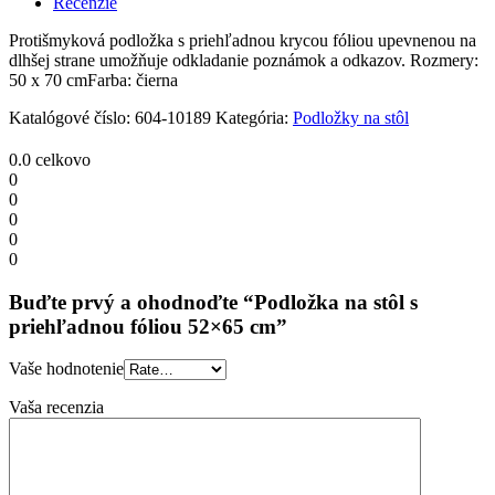
Recenzie
fóliou
52x65
Protišmyková podložka s priehľadnou krycou fóliou upevnenou na
cm
dlhšej strane umožňuje odkladanie poznámok a odkazov. Rozmery:
quantity
50 x 70 cmFarba: čierna
Katalógové číslo:
604-10189
Kategória:
Podložky na stôl
0.0
celkovo
0
0
0
0
0
Buďte prvý a ohodnoďte “Podložka na stôl s
priehľadnou fóliou 52×65 cm”
Vaše hodnotenie
Vaša recenzia