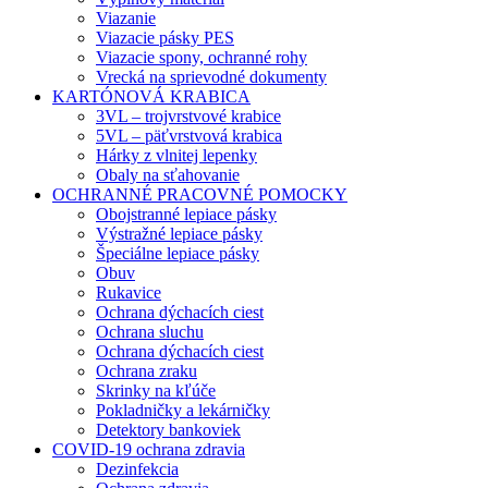
Viazanie
Viazacie pásky PES
Viazacie spony, ochranné rohy
Vrecká na sprievodné dokumenty
KARTÓNOVÁ KRABICA
3VL – trojvrstvové krabice
5VL – päťvrstvová krabica
Hárky z vlnitej lepenky
Obaly na sťahovanie
OCHRANNÉ PRACOVNÉ POMOCKY
Obojstranné lepiace pásky
Výstražné lepiace pásky
Špeciálne lepiace pásky
Obuv
Rukavice
Ochrana dýchacích ciest
Ochrana sluchu
Ochrana dýchacích ciest
Ochrana zraku
Skrinky na kľúče
Pokladničky a lekárničky
Detektory bankoviek
COVID-19 ochrana zdravia
Dezinfekcia