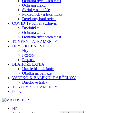
Ochrana dýchacích ciest
Ochrana zraku
Skrinky na kľúče
Pokladničky a lekárničky
Detektory bankoviek
COVID-19 ochrana zdravia
Dezinfekcia
Ochrana zdravia
Ochrana dýchacích ciest
TONERY a ATRAMENTY
HRY A KREATIVITA
Hry
Pexeso
Pexetrio
BLAHOŽELANIA
Hracie blahoželanie
Obálka na peniaze
VŠETKO K BALENIU DARČEKOV
Darčkové tašky
TONERY a ATRAMENTY
Porovnať
Hľadať
Hľadať: