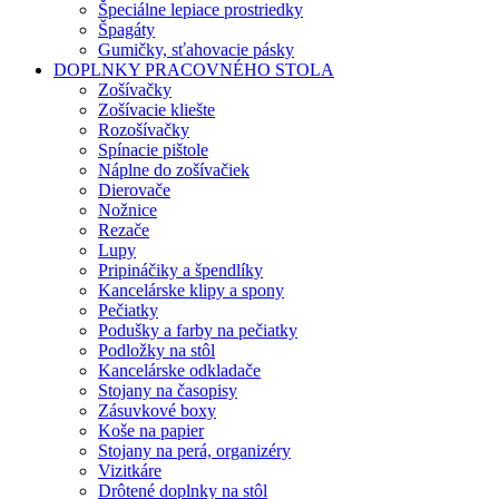
Špeciálne lepiace prostriedky
Špagáty
Gumičky, sťahovacie pásky
DOPLNKY PRACOVNÉHO STOLA
Zošívačky
Zošívacie kliešte
Rozošívačky
Spínacie pištole
Náplne do zošívačiek
Dierovače
Nožnice
Rezače
Lupy
Pripináčiky a špendlíky
Kancelárske klipy a spony
Pečiatky
Podušky a farby na pečiatky
Podložky na stôl
Kancelárske odkladače
Stojany na časopisy
Zásuvkové boxy
Koše na papier
Stojany na perá, organizéry
Vizitkáre
Drôtené doplnky na stôl