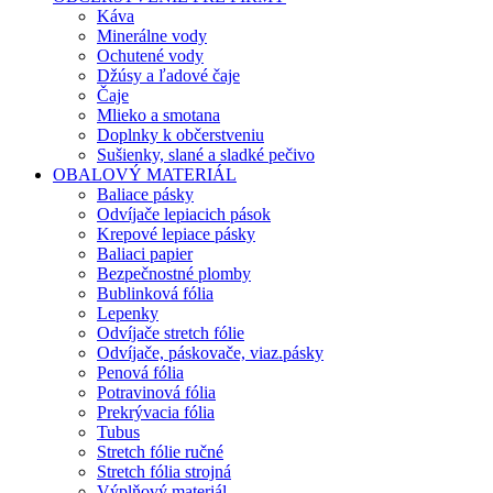
Káva
Minerálne vody
Ochutené vody
Džúsy a ľadové čaje
Čaje
Mlieko a smotana
Doplnky k občerstveniu
Sušienky, slané a sladké pečivo
OBALOVÝ MATERIÁL
Baliace pásky
Odvíjače lepiacich pások
Krepové lepiace pásky
Baliaci papier
Bezpečnostné plomby
Bublinková fólia
Lepenky
Odvíjače stretch fólie
Odvíjače, páskovače, viaz.pásky
Penová fólia
Potravinová fólia
Prekrývacia fólia
Tubus
Stretch fólie ručné
Stretch fólia strojná
Výplňový materiál