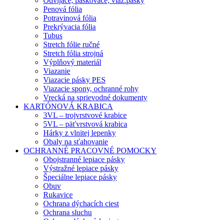
Odvíjače, páskovače, viaz.pásky
Penová fólia
Potravinová fólia
Prekrývacia fólia
Tubus
Stretch fólie ručné
Stretch fólia strojná
Výplňový materiál
Viazanie
Viazacie pásky PES
Viazacie spony, ochranné rohy
Vrecká na sprievodné dokumenty
KARTÓNOVÁ KRABICA
3VL – trojvrstvové krabice
5VL – päťvrstvová krabica
Hárky z vlnitej lepenky
Obaly na sťahovanie
OCHRANNÉ PRACOVNÉ POMOCKY
Obojstranné lepiace pásky
Výstražné lepiace pásky
Špeciálne lepiace pásky
Obuv
Rukavice
Ochrana dýchacích ciest
Ochrana sluchu