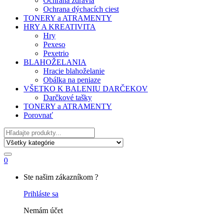
Ochrana zdravia
Ochrana dýchacích ciest
TONERY a ATRAMENTY
HRY A KREATIVITA
Hry
Pexeso
Pexetrio
BLAHOŽELANIA
Hracie blahoželanie
Obálka na peniaze
VŠETKO K BALENIU DARČEKOV
Darčkové tašky
TONERY a ATRAMENTY
Porovnať
Hľadať
0
My
Ste našim zákazníkom ?
Account
Prihláste sa
Nemám účet