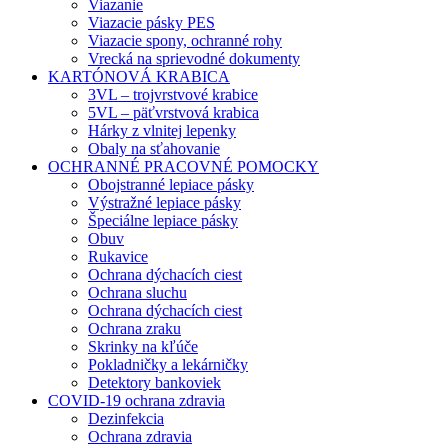
Viazanie
Viazacie pásky PES
Viazacie spony, ochranné rohy
Vrecká na sprievodné dokumenty
KARTÓNOVÁ KRABICA
3VL – trojvrstvové krabice
5VL – päťvrstvová krabica
Hárky z vlnitej lepenky
Obaly na sťahovanie
OCHRANNÉ PRACOVNÉ POMOCKY
Obojstranné lepiace pásky
Výstražné lepiace pásky
Špeciálne lepiace pásky
Obuv
Rukavice
Ochrana dýchacích ciest
Ochrana sluchu
Ochrana dýchacích ciest
Ochrana zraku
Skrinky na kľúče
Pokladničky a lekárničky
Detektory bankoviek
COVID-19 ochrana zdravia
Dezinfekcia
Ochrana zdravia