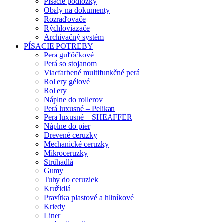
Písacie podložky
Obaly na dokumenty
Rozraďovače
Rýchloviazače
Archivačný systém
PÍSACIE POTREBY
Perá guľôčkové
Perá so stojanom
Viacfarbené multifunkčné perá
Rollery gélové
Rollery
Náplne do rollerov
Perá luxusné – Pelikan
Perá luxusné – SHEAFFER
Náplne do pier
Drevené ceruzky
Mechanické ceruzky
Mikroceruzky
Strúhadlá
Gumy
Tuhy do ceruziek
Kružidlá
Pravítka plastové a hliníkové
Kriedy
Liner