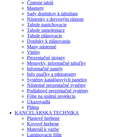
Čistenie tabúl
Magnety
Sady doplnkov k tabuliam
Nástenky s dreveným rámom
Tabule napichovacie
Tabule samolepiace
Tabule plánovacie
Doplnky k plánovaniu
Mapy nástenné
Vitríny
Prezentačné stojany
Menovky, informačné tabuľky
Informačné panely
Info značky a piktogramy
Systémy katalógových panelov
Nástenné prezentačné systémy
Podlahové prezentačné systémy
Fólie na spätnú projekciu
Ukazovadlá
Plátna
KANCELÁRSKA TECHNIKA
Plastové hrebene
Kovové hrebene
Materiál k väzbe
Laminovacie fólie