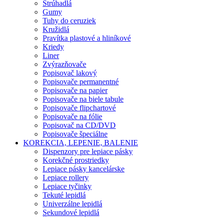
Strúhadlá
Gumy
Tuhy do ceruziek
Kružidlá
Pravítka plastové a hliníkové
Kriedy
Liner
Zvýrazňovače
Popisovač lakový
Popisovače permanentné
Popisovače na papier
Popisovače na biele tabule
Popisovače flipchartové
Popisovače na fólie
Popisovač na CD/DVD
Popisovače špeciálne
KOREKCIA, LEPENIE, BALENIE
Dispenzory pre lepiace pásky
Korekčné prostriedky
Lepiace pásky kancelárske
Lepiace rollery
Lepiace tyčinky
Tekuté lepidlá
Univerzálne lepidlá
Sekundové lepidlá