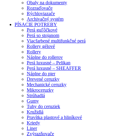
Obaly na dokumenty
Rozraďovače
Rýchloviazače
Archivačný systém
PÍSACIE POTREBY
Perá guľôčkové
Perá so stojanom
Viacfarbené multifunkčné perá
Rollery gélové
Rollery
Náplne do rollerov
Perá luxusné – Pelikan
Perá luxusné – SHEAFFER
Náplne do pier
Drevené ceruzky
Mechanické ceruzky
Mikroceruzky
Strúhadlá
Gumy
Tuhy do ceruziek
Kružidlá
Pravítka plastové a hliníkové
Kriedy
Liner
Zvýrazňovače