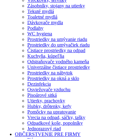
Vreckovky, servítky
Zásobníky, stojany na utierky
Tekuté mydlá
Toaletné mydlá
Dávkovače mydla
Podlahy
WC hygiena
Prostriedky na umývanie riadu
Prostriedky do umývačiek riadu
Čistiace prostriedky na odpad
Kuchyňa, kúpeľňa
Odstraňovače vodného kameňa
Univerzálne čistiace prostriedky
Prostriedky na nábytok
Prostriedky na okná a sklo
Dezinfekcia
Osviežovače vzduchu
Pisoárové sitká
Utierky, prachovky
Hubky, drôtenky, kefy
Pomôcky na upratovanie
Vrecia na odpad, sáčky, tašky
Odpadkové koše, popolníky
Jednorazový riad
OBČERSTVENIE PRE FIRMY