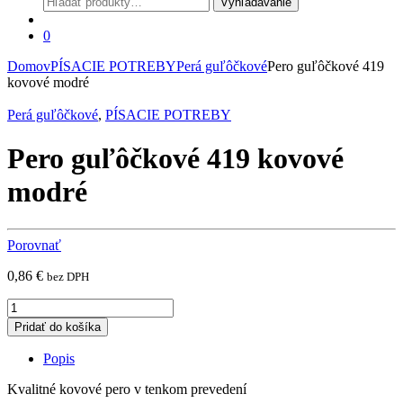
Vyhľadávanie
0
Domov
PÍSACIE POTREBY
Perá guľôčkové
Pero guľôčkové 419
kovové modré
Perá guľôčkové
,
PÍSACIE POTREBY
Pero guľôčkové 419 kovové
modré
Porovnať
0,86
€
bez DPH
Pero
guľôčkové
Pridať do košíka
419
kovové
Popis
modré
quantity
Kvalitné kovové pero v tenkom prevedení