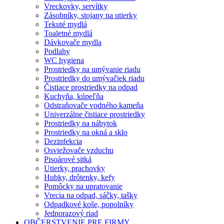
Vreckovky, servítky
Zásobníky, stojany na utierky
Tekuté mydlá
Toaletné mydlá
Dávkovače mydla
Podlahy
WC hygiena
Prostriedky na umývanie riadu
Prostriedky do umývačiek riadu
Čistiace prostriedky na odpad
Kuchyňa, kúpeľňa
Odstraňovače vodného kameňa
Univerzálne čistiace prostriedky
Prostriedky na nábytok
Prostriedky na okná a sklo
Dezinfekcia
Osviežovače vzduchu
Pisoárové sitká
Utierky, prachovky
Hubky, drôtenky, kefy
Pomôcky na upratovanie
Vrecia na odpad, sáčky, tašky
Odpadkové koše, popolníky
Jednorazový riad
OBČERSTVENIE PRE FIRMY