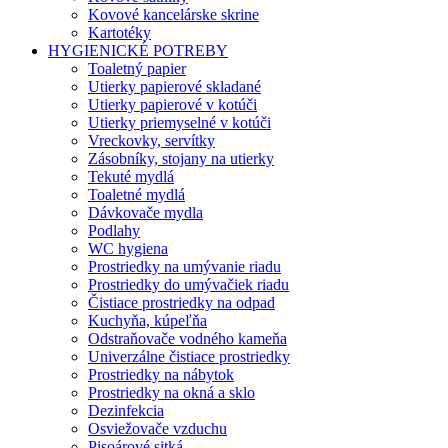
Kovové kancelárske skrine
Kartotéky
HYGIENICKÉ POTREBY
Toaletný papier
Utierky papierové skladané
Utierky papierové v kotúči
Utierky priemyselné v kotúči
Vreckovky, servítky
Zásobníky, stojany na utierky
Tekuté mydlá
Toaletné mydlá
Dávkovače mydla
Podlahy
WC hygiena
Prostriedky na umývanie riadu
Prostriedky do umývačiek riadu
Čistiace prostriedky na odpad
Kuchyňa, kúpeľňa
Odstraňovače vodného kameňa
Univerzálne čistiace prostriedky
Prostriedky na nábytok
Prostriedky na okná a sklo
Dezinfekcia
Osviežovače vzduchu
Pisoárové sitká