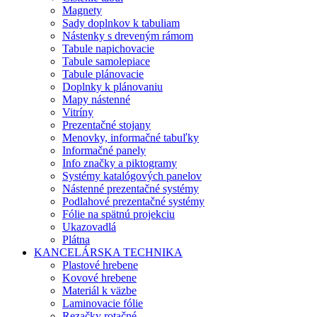
Magnety
Sady doplnkov k tabuliam
Nástenky s dreveným rámom
Tabule napichovacie
Tabule samolepiace
Tabule plánovacie
Doplnky k plánovaniu
Mapy nástenné
Vitríny
Prezentačné stojany
Menovky, informačné tabuľky
Informačné panely
Info značky a piktogramy
Systémy katalógových panelov
Nástenné prezentačné systémy
Podlahové prezentačné systémy
Fólie na spätnú projekciu
Ukazovadlá
Plátna
KANCELÁRSKA TECHNIKA
Plastové hrebene
Kovové hrebene
Materiál k väzbe
Laminovacie fólie
Rezačky rotačné