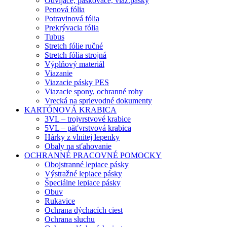
Odvíjače, páskovače, viaz.pásky
Penová fólia
Potravinová fólia
Prekrývacia fólia
Tubus
Stretch fólie ručné
Stretch fólia strojná
Výplňový materiál
Viazanie
Viazacie pásky PES
Viazacie spony, ochranné rohy
Vrecká na sprievodné dokumenty
KARTÓNOVÁ KRABICA
3VL – trojvrstvové krabice
5VL – päťvrstvová krabica
Hárky z vlnitej lepenky
Obaly na sťahovanie
OCHRANNÉ PRACOVNÉ POMOCKY
Obojstranné lepiace pásky
Výstražné lepiace pásky
Špeciálne lepiace pásky
Obuv
Rukavice
Ochrana dýchacích ciest
Ochrana sluchu