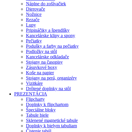
Náplne do zošívačiek
Dierovače
Nožnice
Rezače
Lupy
Pripináčiky a špendlíky
Kancelárske klipy a spony
Pečiatky
Podušky a farby na pečiatky
Podložky na stôl
Kancelárske odkladače
Stojany na časopisy
Zásuvkové boxy
Koše na papier
Stojany na perá, organizéry
Vizitkáre
Drôtené doplnky na stôl
PREZENTÁCIA
Flipcharty
Doplnky k flipchartom
Špeciálne bloky
Tabule biele
Sklenené magnetické tabule
Doplnky k bielym tabuliam
Čistenie tabúl