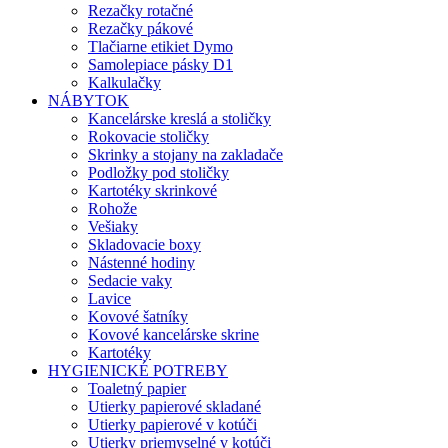
Rezačky rotačné
Rezačky pákové
Tlačiarne etikiet Dymo
Samolepiace pásky D1
Kalkulačky
NÁBYTOK
Kancelárske kreslá a stoličky
Rokovacie stoličky
Skrinky a stojany na zakladače
Podložky pod stoličky
Kartotéky skrinkové
Rohože
Vešiaky
Skladovacie boxy
Nástenné hodiny
Sedacie vaky
Lavice
Kovové šatníky
Kovové kancelárske skrine
Kartotéky
HYGIENICKÉ POTREBY
Toaletný papier
Utierky papierové skladané
Utierky papierové v kotúči
Utierky priemyselné v kotúči