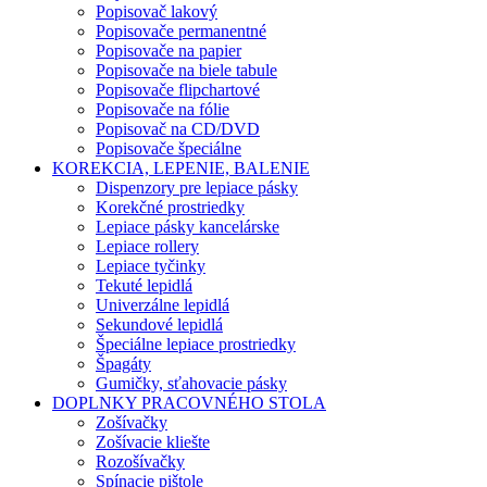
Popisovač lakový
Popisovače permanentné
Popisovače na papier
Popisovače na biele tabule
Popisovače flipchartové
Popisovače na fólie
Popisovač na CD/DVD
Popisovače špeciálne
KOREKCIA, LEPENIE, BALENIE
Dispenzory pre lepiace pásky
Korekčné prostriedky
Lepiace pásky kancelárske
Lepiace rollery
Lepiace tyčinky
Tekuté lepidlá
Univerzálne lepidlá
Sekundové lepidlá
Špeciálne lepiace prostriedky
Špagáty
Gumičky, sťahovacie pásky
DOPLNKY PRACOVNÉHO STOLA
Zošívačky
Zošívacie kliešte
Rozošívačky
Spínacie pištole