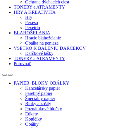
Ochrana dýchacích ciest
TONERY a ATRAMENTY
HRY A KREATIVITA
Hry
Pexeso
Pexetrio
BLAHOŽELANIA
Hracie blahoželanie
Obálka na peniaze
VŠETKO K BALENIU DARČEKOV
Darčkové tašky
TONERY a ATRAMENTY
Porovnať
Open
Close
PAPIER, BLOKY, OBÁLKY
Kancelársky papier
Farebný papier
Špeciálny papier
Bloky a zošity
Poznámkové bločky
Etikety
Kotúčiky
Obálky