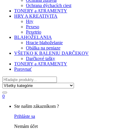
Ochrana zdravia
Ochrana dýchacích ciest
TONERY a ATRAMENTY
HRY A KREATIVITA
Hry
Pexeso
Pexetrio
BLAHOŽELANIA
Hracie blahoželanie
Obálka na peniaze
VŠETKO K BALENIU DARČEKOV
Darčkové tašky
TONERY a ATRAMENTY
Porovnať
Hľadať
0
My
Ste našim zákazníkom ?
Account
Prihláste sa
Nemám účet