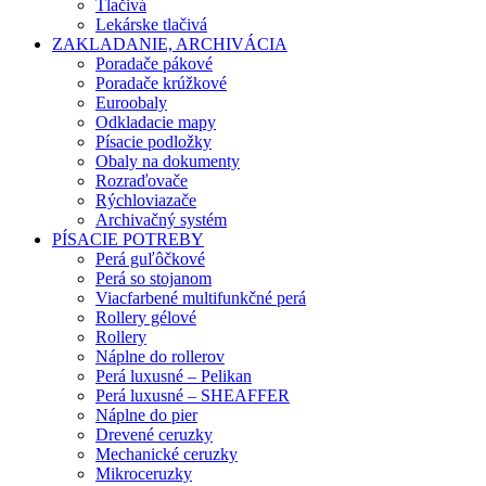
Tlačivá
Lekárske tlačivá
ZAKLADANIE, ARCHIVÁCIA
Poradače pákové
Poradače krúžkové
Euroobaly
Odkladacie mapy
Písacie podložky
Obaly na dokumenty
Rozraďovače
Rýchloviazače
Archivačný systém
PÍSACIE POTREBY
Perá guľôčkové
Perá so stojanom
Viacfarbené multifunkčné perá
Rollery gélové
Rollery
Náplne do rollerov
Perá luxusné – Pelikan
Perá luxusné – SHEAFFER
Náplne do pier
Drevené ceruzky
Mechanické ceruzky
Mikroceruzky