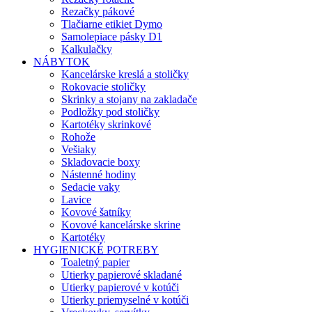
Rezačky pákové
Tlačiarne etikiet Dymo
Samolepiace pásky D1
Kalkulačky
NÁBYTOK
Kancelárske kreslá a stoličky
Rokovacie stoličky
Skrinky a stojany na zakladače
Podložky pod stoličky
Kartotéky skrinkové
Rohože
Vešiaky
Skladovacie boxy
Nástenné hodiny
Sedacie vaky
Lavice
Kovové šatníky
Kovové kancelárske skrine
Kartotéky
HYGIENICKÉ POTREBY
Toaletný papier
Utierky papierové skladané
Utierky papierové v kotúči
Utierky priemyselné v kotúči