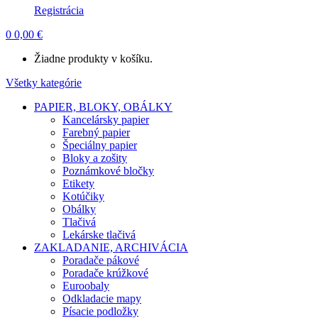
Registrácia
0
0,00
€
Žiadne produkty v košíku.
Všetky kategórie
PAPIER, BLOKY, OBÁLKY
Kancelársky papier
Farebný papier
Špeciálny papier
Bloky a zošity
Poznámkové bločky
Etikety
Kotúčiky
Obálky
Tlačivá
Lekárske tlačivá
ZAKLADANIE, ARCHIVÁCIA
Poradače pákové
Poradače krúžkové
Euroobaly
Odkladacie mapy
Písacie podložky