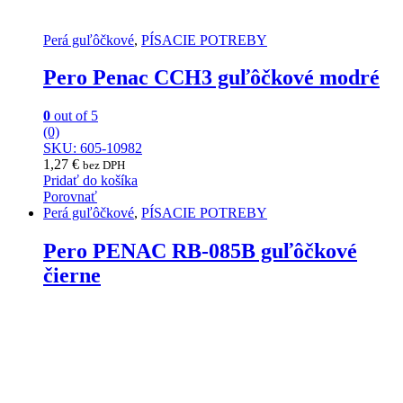
Perá guľôčkové
,
PÍSACIE POTREBY
Pero Penac CCH3 guľôčkové modré
0
out of 5
(0)
SKU: 605-10982
1,27
€
bez DPH
Pridať do košíka
Porovnať
Perá guľôčkové
,
PÍSACIE POTREBY
Pero PENAC RB-085B guľôčkové
čierne