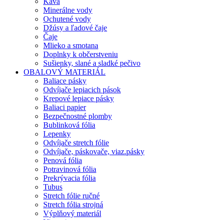
Káva
Minerálne vody
Ochutené vody
Džúsy a ľadové čaje
Čaje
Mlieko a smotana
Doplnky k občerstveniu
Sušienky, slané a sladké pečivo
OBALOVÝ MATERIÁL
Baliace pásky
Odvíjače lepiacich pások
Krepové lepiace pásky
Baliaci papier
Bezpečnostné plomby
Bublinková fólia
Lepenky
Odvíjače stretch fólie
Odvíjače, páskovače, viaz.pásky
Penová fólia
Potravinová fólia
Prekrývacia fólia
Tubus
Stretch fólie ručné
Stretch fólia strojná
Výplňový materiál