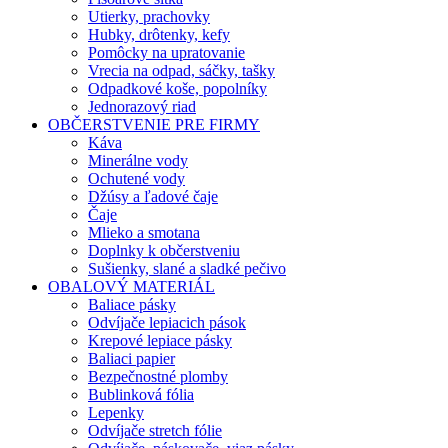
Utierky, prachovky
Hubky, drôtenky, kefy
Pomôcky na upratovanie
Vrecia na odpad, sáčky, tašky
Odpadkové koše, popolníky
Jednorazový riad
OBČERSTVENIE PRE FIRMY
Káva
Minerálne vody
Ochutené vody
Džúsy a ľadové čaje
Čaje
Mlieko a smotana
Doplnky k občerstveniu
Sušienky, slané a sladké pečivo
OBALOVÝ MATERIÁL
Baliace pásky
Odvíjače lepiacich pások
Krepové lepiace pásky
Baliaci papier
Bezpečnostné plomby
Bublinková fólia
Lepenky
Odvíjače stretch fólie