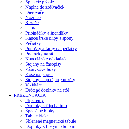
Spínacie pištole
Náplne do zošívačiek
Dierovače
Nožnice
Rezače
Lupy
Pripináčiky a špendlíky
Kancelárske klipy a spony
Pečiatky
Podušky a farby na pečiatky
Podložky na stôl
Kancelárske odkladače
Stojany na časopisy
Zásuvkové boxy
Koše na papier
Stojany na perá, organizéry
Vizitkáre
Drôtené doplnky na stôl
PREZENTÁCIA
Flipcharty
Doplnky k flipchartom
Špeciálne bloky
Tabule biele
Sklenené magnetické tabule
Doplnky k bielym tabuliam