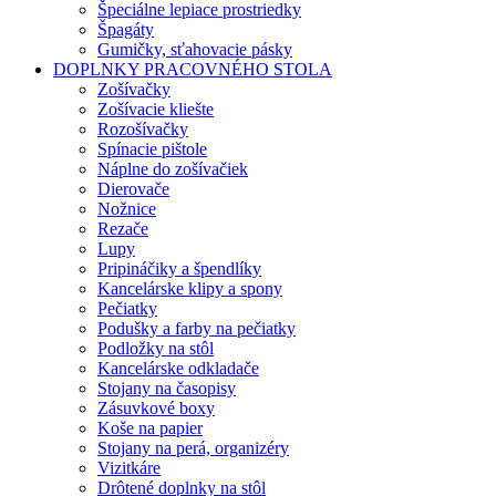
Špeciálne lepiace prostriedky
Špagáty
Gumičky, sťahovacie pásky
DOPLNKY PRACOVNÉHO STOLA
Zošívačky
Zošívacie kliešte
Rozošívačky
Spínacie pištole
Náplne do zošívačiek
Dierovače
Nožnice
Rezače
Lupy
Pripináčiky a špendlíky
Kancelárske klipy a spony
Pečiatky
Podušky a farby na pečiatky
Podložky na stôl
Kancelárske odkladače
Stojany na časopisy
Zásuvkové boxy
Koše na papier
Stojany na perá, organizéry
Vizitkáre
Drôtené doplnky na stôl