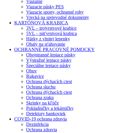
Viazanie
Viazacie pásky PES
Viazacie spony, ochranné rohy
Vrecká na sprievodné dokumenty
KARTÓNOVÁ KRABICA
3VL – trojvrstvové krabice
5VL – päťvrstvová krabica
Hárky z vlnitej lepenky
Obaly na sťahovanie
OCHRANNÉ PRACOVNÉ POMOCKY
Obojstranné lepiace pásky
Výstražné lepiace pásky
Špeciálne lepiace pásky
Obuv
Rukavice
Ochrana dýchacích ciest
Ochrana sluchu
Ochrana dýchacích ciest
Ochrana zraku
Skrinky na kľúče
Pokladničky a lekárničky
Detektory bankoviek
COVID-19 ochrana zdravia
Dezinfekcia
Ochrana zdravia