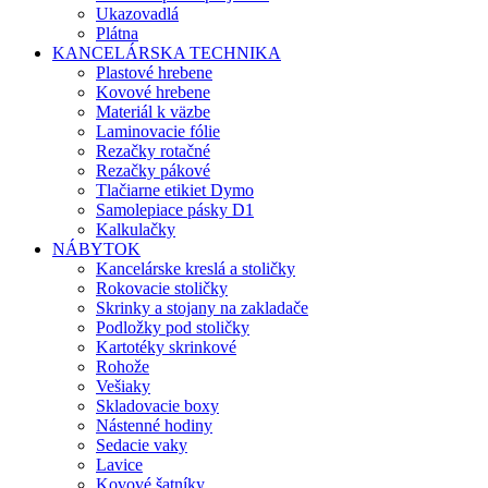
Ukazovadlá
Plátna
KANCELÁRSKA TECHNIKA
Plastové hrebene
Kovové hrebene
Materiál k väzbe
Laminovacie fólie
Rezačky rotačné
Rezačky pákové
Tlačiarne etikiet Dymo
Samolepiace pásky D1
Kalkulačky
NÁBYTOK
Kancelárske kreslá a stoličky
Rokovacie stoličky
Skrinky a stojany na zakladače
Podložky pod stoličky
Kartotéky skrinkové
Rohože
Vešiaky
Skladovacie boxy
Nástenné hodiny
Sedacie vaky
Lavice
Kovové šatníky