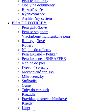
Písacie podložky
Obaly na dokumenty
Rozraďovače
Rýchloviazače
Archivačný systém
PÍSACIE POTREBY
Perá guľôčkové
Perá so stojanom
Viacfarbené multifunkčné perá
Rollery gélové
Rollery
Náplne do rollerov
Perá luxusné – Pelikan
Perá luxusné – SHEAFFER
Náplne do pier
Drevené ceruzky
Mechanické ceruzky
Mikroceruzky
Strúhadlá
Gumy
Tuhy do ceruziek
Kružidlá
Pravítka plastové a hliníkové
Kriedy
Liner