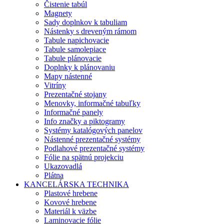
Čistenie tabúl
Magnety
Sady doplnkov k tabuliam
Nástenky s dreveným rámom
Tabule napichovacie
Tabule samolepiace
Tabule plánovacie
Doplnky k plánovaniu
Mapy nástenné
Vitríny
Prezentačné stojany
Menovky, informačné tabuľky
Informačné panely
Info značky a piktogramy
Systémy katalógových panelov
Nástenné prezentačné systémy
Podlahové prezentačné systémy
Fólie na spätnú projekciu
Ukazovadlá
Plátna
KANCELÁRSKA TECHNIKA
Plastové hrebene
Kovové hrebene
Materiál k väzbe
Laminovacie fólie