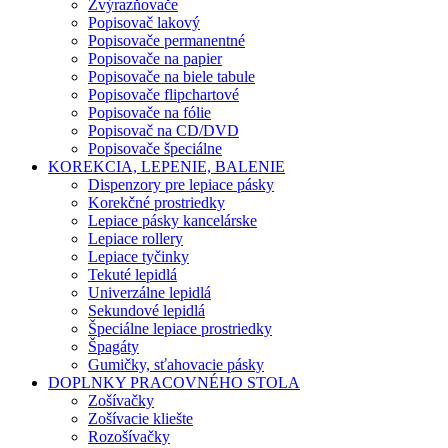
Zvýrazňovače
Popisovač lakový
Popisovače permanentné
Popisovače na papier
Popisovače na biele tabule
Popisovače flipchartové
Popisovače na fólie
Popisovač na CD/DVD
Popisovače špeciálne
KOREKCIA, LEPENIE, BALENIE
Dispenzory pre lepiace pásky
Korekčné prostriedky
Lepiace pásky kancelárske
Lepiace rollery
Lepiace tyčinky
Tekuté lepidlá
Univerzálne lepidlá
Sekundové lepidlá
Špeciálne lepiace prostriedky
Špagáty
Gumičky, sťahovacie pásky
DOPLNKY PRACOVNÉHO STOLA
Zošívačky
Zošívacie kliešte
Rozošívačky