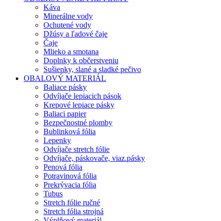
Káva
Minerálne vody
Ochutené vody
Džúsy a ľadové čaje
Čaje
Mlieko a smotana
Doplnky k občerstveniu
Sušienky, slané a sladké pečivo
OBALOVÝ MATERIÁL
Baliace pásky
Odvíjače lepiacich pások
Krepové lepiace pásky
Baliaci papier
Bezpečnostné plomby
Bublinková fólia
Lepenky
Odvíjače stretch fólie
Odvíjače, páskovače, viaz.pásky
Penová fólia
Potravinová fólia
Prekrývacia fólia
Tubus
Stretch fólie ručné
Stretch fólia strojná
Výplňový materiál