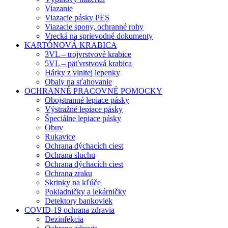
Viazanie
Viazacie pásky PES
Viazacie spony, ochranné rohy
Vrecká na sprievodné dokumenty
KARTÓNOVÁ KRABICA
3VL – trojvrstvové krabice
5VL – päťvrstvová krabica
Hárky z vlnitej lepenky
Obaly na sťahovanie
OCHRANNÉ PRACOVNÉ POMOCKY
Obojstranné lepiace pásky
Výstražné lepiace pásky
Špeciálne lepiace pásky
Obuv
Rukavice
Ochrana dýchacích ciest
Ochrana sluchu
Ochrana dýchacích ciest
Ochrana zraku
Skrinky na kľúče
Pokladničky a lekárničky
Detektory bankoviek
COVID-19 ochrana zdravia
Dezinfekcia