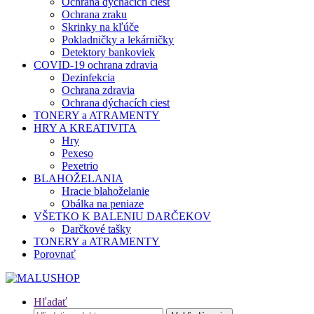
Ochrana dýchacích ciest
Ochrana zraku
Skrinky na kľúče
Pokladničky a lekárničky
Detektory bankoviek
COVID-19 ochrana zdravia
Dezinfekcia
Ochrana zdravia
Ochrana dýchacích ciest
TONERY a ATRAMENTY
HRY A KREATIVITA
Hry
Pexeso
Pexetrio
BLAHOŽELANIA
Hracie blahoželanie
Obálka na peniaze
VŠETKO K BALENIU DARČEKOV
Darčkové tašky
TONERY a ATRAMENTY
Porovnať
Hľadať
Hľadať: