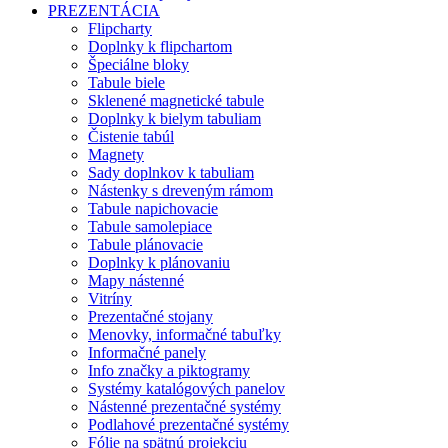
PREZENTÁCIA
Flipcharty
Doplnky k flipchartom
Špeciálne bloky
Tabule biele
Sklenené magnetické tabule
Doplnky k bielym tabuliam
Čistenie tabúl
Magnety
Sady doplnkov k tabuliam
Nástenky s dreveným rámom
Tabule napichovacie
Tabule samolepiace
Tabule plánovacie
Doplnky k plánovaniu
Mapy nástenné
Vitríny
Prezentačné stojany
Menovky, informačné tabuľky
Informačné panely
Info značky a piktogramy
Systémy katalógových panelov
Nástenné prezentačné systémy
Podlahové prezentačné systémy
Fólie na spätnú projekciu