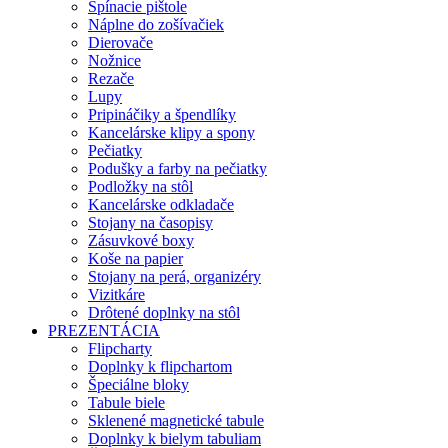
Spínacie pištole
Náplne do zošívačiek
Dierovače
Nožnice
Rezače
Lupy
Pripináčiky a špendlíky
Kancelárske klipy a spony
Pečiatky
Podušky a farby na pečiatky
Podložky na stôl
Kancelárske odkladače
Stojany na časopisy
Zásuvkové boxy
Koše na papier
Stojany na perá, organizéry
Vizitkáre
Drôtené doplnky na stôl
PREZENTÁCIA
Flipcharty
Doplnky k flipchartom
Špeciálne bloky
Tabule biele
Sklenené magnetické tabule
Doplnky k bielym tabuliam