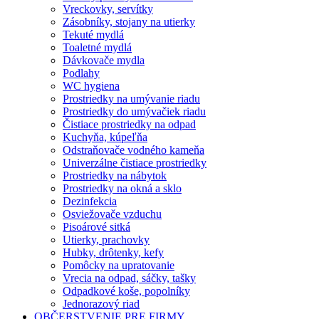
Vreckovky, servítky
Zásobníky, stojany na utierky
Tekuté mydlá
Toaletné mydlá
Dávkovače mydla
Podlahy
WC hygiena
Prostriedky na umývanie riadu
Prostriedky do umývačiek riadu
Čistiace prostriedky na odpad
Kuchyňa, kúpeľňa
Odstraňovače vodného kameňa
Univerzálne čistiace prostriedky
Prostriedky na nábytok
Prostriedky na okná a sklo
Dezinfekcia
Osviežovače vzduchu
Pisoárové sitká
Utierky, prachovky
Hubky, drôtenky, kefy
Pomôcky na upratovanie
Vrecia na odpad, sáčky, tašky
Odpadkové koše, popolníky
Jednorazový riad
OBČERSTVENIE PRE FIRMY