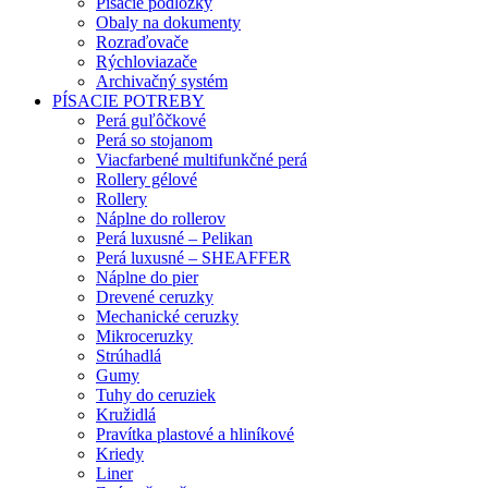
Písacie podložky
Obaly na dokumenty
Rozraďovače
Rýchloviazače
Archivačný systém
PÍSACIE POTREBY
Perá guľôčkové
Perá so stojanom
Viacfarbené multifunkčné perá
Rollery gélové
Rollery
Náplne do rollerov
Perá luxusné – Pelikan
Perá luxusné – SHEAFFER
Náplne do pier
Drevené ceruzky
Mechanické ceruzky
Mikroceruzky
Strúhadlá
Gumy
Tuhy do ceruziek
Kružidlá
Pravítka plastové a hliníkové
Kriedy
Liner