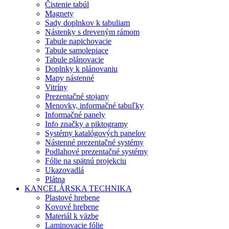
Čistenie tabúl
Magnety
Sady doplnkov k tabuliam
Nástenky s dreveným rámom
Tabule napichovacie
Tabule samolepiace
Tabule plánovacie
Doplnky k plánovaniu
Mapy nástenné
Vitríny
Prezentačné stojany
Menovky, informačné tabuľky
Informačné panely
Info značky a piktogramy
Systémy katalógových panelov
Nástenné prezentačné systémy
Podlahové prezentačné systémy
Fólie na spätnú projekciu
Ukazovadlá
Plátna
KANCELÁRSKA TECHNIKA
Plastové hrebene
Kovové hrebene
Materiál k väzbe
Laminovacie fólie