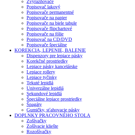
Zvýrazňovače
Popisovač lakový
Popisovače permanentné
Popisovače na papier
Popisovače na biele tabule
Popisovače flipchartové
Popisovače na fólie
Popisovač na CD/DVD
Popisovače špeciálne
KOREKCIA, LEPENIE, BALENIE
Dispenzory pre lepiace pásky
Korekčné prostriedky
Lepiace pásky kancelárske
Lepiace rollery
Lepiace tyčinky
Tekuté lepidlá
Univerzálne lepidlá
Sekundové lepidlá
Špeciálne lepiace prostriedky
Špagáty
Gumičky, sťahovacie pásky
DOPLNKY PRACOVNÉHO STOLA
Zošívačky
Zošívacie kliešte
Rozošívačky