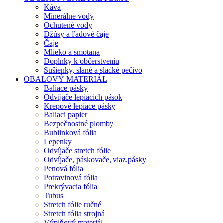
Káva
Minerálne vody
Ochutené vody
Džúsy a ľadové čaje
Čaje
Mlieko a smotana
Doplnky k občerstveniu
Sušienky, slané a sladké pečivo
OBALOVÝ MATERIÁL
Baliace pásky
Odvíjače lepiacich pások
Krepové lepiace pásky
Baliaci papier
Bezpečnostné plomby
Bublinková fólia
Lepenky
Odvíjače stretch fólie
Odvíjače, páskovače, viaz.pásky
Penová fólia
Potravinová fólia
Prekrývacia fólia
Tubus
Stretch fólie ručné
Stretch fólia strojná
Výplňový materiál