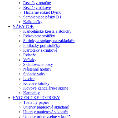
Rezačky rotačné
Rezačky pákové
Tlačiarne etikiet Dymo
Samolepiace pásky D1
Kalkulačky
NÁBYTOK
Kancelárske kreslá a stoličky
Rokovacie stoličky
Skrinky a stojany na zakladače
Podložky pod stoličky
Kartotéky skrinkové
Rohože
Vešiaky
Skladovacie boxy
Nástenné hodiny
Sedacie vaky
Lavice
Kovové šatníky
Kovové kancelárske skrine
Kartotéky
HYGIENICKÉ POTREBY
Toaletný papier
Utierky papierové skladané
Utierky papierové v kotúči
Utierky priemyselné v kotúči