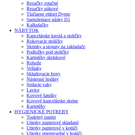
Rezačky rotačné
Rezačky pákové
Tlačiarne etikiet Dymo
Samolepiace pásky D1
Kalkulačky
NÁBYTOK
Kancelárske kreslá a stoličky
Rokovacie stoličky
Skrinky a stojany na zakladače
Podložky pod stoličky
Kartotéky skrinkové
Rohože
Vešiaky
Skladovacie boxy
Nástenné hodiny
Sedacie vaky
Lavice
Kovové šatníky
Kovové kancelárske skrine
Kartotéky
HYGIENICKÉ POTREBY
Toaletný papier
Utierky papierové skladané
Utierky papierové v kotúči
Utierky priemyselné v kotúči