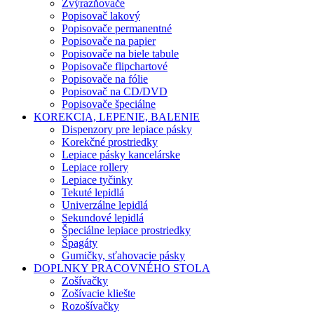
Zvýrazňovače
Popisovač lakový
Popisovače permanentné
Popisovače na papier
Popisovače na biele tabule
Popisovače flipchartové
Popisovače na fólie
Popisovač na CD/DVD
Popisovače špeciálne
KOREKCIA, LEPENIE, BALENIE
Dispenzory pre lepiace pásky
Korekčné prostriedky
Lepiace pásky kancelárske
Lepiace rollery
Lepiace tyčinky
Tekuté lepidlá
Univerzálne lepidlá
Sekundové lepidlá
Špeciálne lepiace prostriedky
Špagáty
Gumičky, sťahovacie pásky
DOPLNKY PRACOVNÉHO STOLA
Zošívačky
Zošívacie kliešte
Rozošívačky