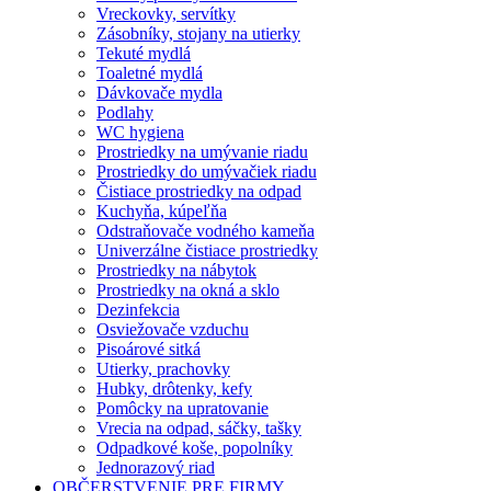
Vreckovky, servítky
Zásobníky, stojany na utierky
Tekuté mydlá
Toaletné mydlá
Dávkovače mydla
Podlahy
WC hygiena
Prostriedky na umývanie riadu
Prostriedky do umývačiek riadu
Čistiace prostriedky na odpad
Kuchyňa, kúpeľňa
Odstraňovače vodného kameňa
Univerzálne čistiace prostriedky
Prostriedky na nábytok
Prostriedky na okná a sklo
Dezinfekcia
Osviežovače vzduchu
Pisoárové sitká
Utierky, prachovky
Hubky, drôtenky, kefy
Pomôcky na upratovanie
Vrecia na odpad, sáčky, tašky
Odpadkové koše, popolníky
Jednorazový riad
OBČERSTVENIE PRE FIRMY