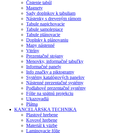
Čistenie tabúl
Magnety
Sady doplnkov k tabuliam
Nástenky s dreveným rámom
Tabule napichovacie
Tabule samolepiace
Tabule plánovacie
Doplnky k plánovaniu
Mapy nástenné
Vitríny
Prezentačné stojany
Menovky, informačné tabuľky
Informačné panely
Info značky a piktogramy
Systémy katalógových panelov
Nástenné prezentačné systémy
Podlahové prezentačné systémy
Fólie na spätnú projekciu
Ukazovadlá
Plátna
KANCELÁRSKA TECHNIKA
Plastové hrebene
Kovové hrebene
Materiál k väzbe
Laminovacie fólie