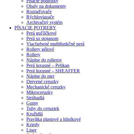
Písacie podložky
Obaly na dokumenty
Rozraďovače
Rýchloviazače
Archivačný systém
PÍSACIE POTREBY
Perá guľôčkové
Perá so stojanom
Viacfarbené multifunkčné perá
Rollery gélové
Rollery
Náplne do rollerov
Perá luxusné – Pelikan
Perá luxusné – SHEAFFER
Náplne do pier
Drevené ceruzky
Mechanické ceruzky
Mikroceruzky
Strúhadlá
Gumy
Tuhy do ceruziek
Kružidlá
Pravítka plastové a hliníkové
Kriedy
Liner