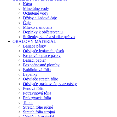
Káva
Minerálne vody
Ochutené vody
Džúsy a ľadové čaje
Čaje
Mlieko a smotana
Doplnky k občerstveniu
Sušienky, slané a sladké pečivo
OBALOVÝ MATERIÁL
Baliace pásky
Odvíjače lepiacich pások
Krepové lepiace pásky
Baliaci papier
Bezpečnostné plomby
Bublinková fólia
Lepenky
Odvíjače stretch fólie
Odvíjače, páskovače, viaz.pásky
Penová fólia
Potravinová fólia
Prekrývacia fólia
Tubus
Stretch fólie ručné
Stretch fólia strojná
Výplňový materiál