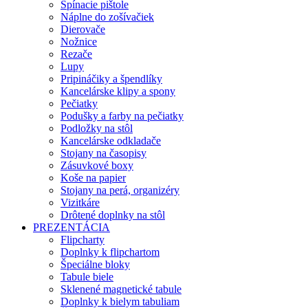
Spínacie pištole
Náplne do zošívačiek
Dierovače
Nožnice
Rezače
Lupy
Pripináčiky a špendlíky
Kancelárske klipy a spony
Pečiatky
Podušky a farby na pečiatky
Podložky na stôl
Kancelárske odkladače
Stojany na časopisy
Zásuvkové boxy
Koše na papier
Stojany na perá, organizéry
Vizitkáre
Drôtené doplnky na stôl
PREZENTÁCIA
Flipcharty
Doplnky k flipchartom
Špeciálne bloky
Tabule biele
Sklenené magnetické tabule
Doplnky k bielym tabuliam