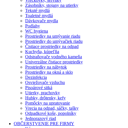
Vreckovky, servítky
Zásobníky, stojany na utierky
Tekuté mydlá
Toaletné mydlá
Dávkovače mydla
Podlahy
WC hygiena
Prostriedky na umývanie riadu
Prostriedky do umývačiek riadu
Čistiace prostriedky na odpad
Kuchyňa, kúpeľňa
Odstraňovače vodného kameňa
Univerzálne čistiace prostriedky
Prostriedky na nábytok
Prostriedky na okná a sklo
Dezinfekcia
Osviežovače vzduchu
Pisoárové sitká
Utierky, prachovky
Hubky, drôtenky, kefy
Pomôcky na upratovanie
Vrecia na odpad, sáčky, tašky
Odpadkové koše, popolníky
Jednorazový riad
OBČERSTVENIE PRE FIRMY