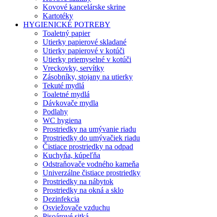
Kovové kancelárske skrine
Kartotéky
HYGIENICKÉ POTREBY
Toaletný papier
Utierky papierové skladané
Utierky papierové v kotúči
Utierky priemyselné v kotúči
Vreckovky, servítky
Zásobníky, stojany na utierky
Tekuté mydlá
Toaletné mydlá
Dávkovače mydla
Podlahy
WC hygiena
Prostriedky na umývanie riadu
Prostriedky do umývačiek riadu
Čistiace prostriedky na odpad
Kuchyňa, kúpeľňa
Odstraňovače vodného kameňa
Univerzálne čistiace prostriedky
Prostriedky na nábytok
Prostriedky na okná a sklo
Dezinfekcia
Osviežovače vzduchu
Pisoárové sitká