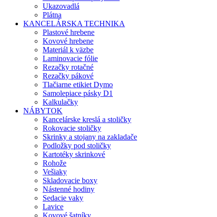
Ukazovadlá
Plátna
KANCELÁRSKA TECHNIKA
Plastové hrebene
Kovové hrebene
Materiál k väzbe
Laminovacie fólie
Rezačky rotačné
Rezačky pákové
Tlačiarne etikiet Dymo
Samolepiace pásky D1
Kalkulačky
NÁBYTOK
Kancelárske kreslá a stoličky
Rokovacie stoličky
Skrinky a stojany na zakladače
Podložky pod stoličky
Kartotéky skrinkové
Rohože
Vešiaky
Skladovacie boxy
Nástenné hodiny
Sedacie vaky
Lavice
Kovové šatníky