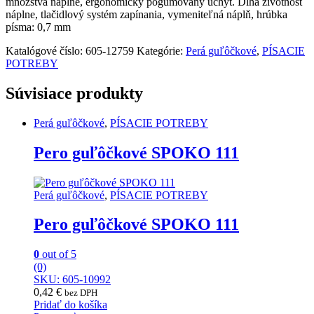
množstva náplne, ergonomický pogumovaný úchyt. Dlhá životnosť
červené
náplne, tlačidlový systém zapínania, vymeniteľná náplň, hrúbka
quantity
písma: 0,7 mm
Katalógové číslo:
605-12759
Kategórie:
Perá guľôčkové
,
PÍSACIE
POTREBY
Súvisiace produkty
Perá guľôčkové
,
PÍSACIE POTREBY
Pero guľôčkové SPOKO 111
Perá guľôčkové
,
PÍSACIE POTREBY
Pero guľôčkové SPOKO 111
0
out of 5
(0)
SKU: 605-10992
0,42
€
bez DPH
Pridať do košíka