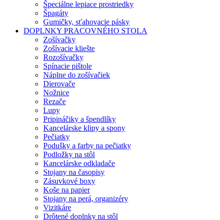
Špeciálne lepiace prostriedky
Špagáty
Gumičky, sťahovacie pásky
DOPLNKY PRACOVNÉHO STOLA
Zošívačky
Zošívacie kliešte
Rozošívačky
Spínacie pištole
Náplne do zošívačiek
Dierovače
Nožnice
Rezače
Lupy
Pripináčiky a špendlíky
Kancelárske klipy a spony
Pečiatky
Podušky a farby na pečiatky
Podložky na stôl
Kancelárske odkladače
Stojany na časopisy
Zásuvkové boxy
Koše na papier
Stojany na perá, organizéry
Vizitkáre
Drôtené doplnky na stôl