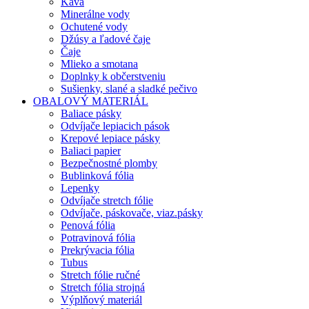
Káva
Minerálne vody
Ochutené vody
Džúsy a ľadové čaje
Čaje
Mlieko a smotana
Doplnky k občerstveniu
Sušienky, slané a sladké pečivo
OBALOVÝ MATERIÁL
Baliace pásky
Odvíjače lepiacich pások
Krepové lepiace pásky
Baliaci papier
Bezpečnostné plomby
Bublinková fólia
Lepenky
Odvíjače stretch fólie
Odvíjače, páskovače, viaz.pásky
Penová fólia
Potravinová fólia
Prekrývacia fólia
Tubus
Stretch fólie ručné
Stretch fólia strojná
Výplňový materiál