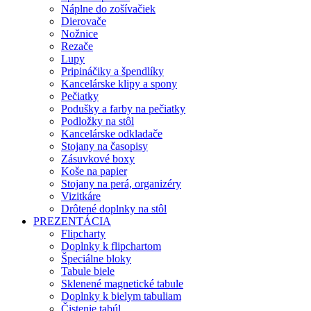
Náplne do zošívačiek
Dierovače
Nožnice
Rezače
Lupy
Pripináčiky a špendlíky
Kancelárske klipy a spony
Pečiatky
Podušky a farby na pečiatky
Podložky na stôl
Kancelárske odkladače
Stojany na časopisy
Zásuvkové boxy
Koše na papier
Stojany na perá, organizéry
Vizitkáre
Drôtené doplnky na stôl
PREZENTÁCIA
Flipcharty
Doplnky k flipchartom
Špeciálne bloky
Tabule biele
Sklenené magnetické tabule
Doplnky k bielym tabuliam
Čistenie tabúl