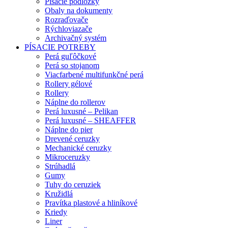
Písacie podložky
Obaly na dokumenty
Rozraďovače
Rýchloviazače
Archivačný systém
PÍSACIE POTREBY
Perá guľôčkové
Perá so stojanom
Viacfarbené multifunkčné perá
Rollery gélové
Rollery
Náplne do rollerov
Perá luxusné – Pelikan
Perá luxusné – SHEAFFER
Náplne do pier
Drevené ceruzky
Mechanické ceruzky
Mikroceruzky
Strúhadlá
Gumy
Tuhy do ceruziek
Kružidlá
Pravítka plastové a hliníkové
Kriedy
Liner