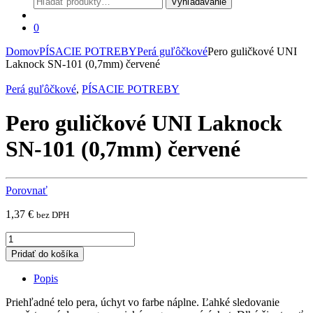
Vyhľadávanie
0
Domov
PÍSACIE POTREBY
Perá guľôčkové
Pero guličkové UNI
Laknock SN-101 (0,7mm) červené
Perá guľôčkové
,
PÍSACIE POTREBY
Pero guličkové UNI Laknock
SN-101 (0,7mm) červené
Porovnať
1,37
€
bez DPH
Pero
guličkové
Pridať do košíka
UNI
Laknock
Popis
SN-
101
Priehľadné telo pera, úchyt vo farbe náplne. Ľahké sledovanie
(0,7mm)