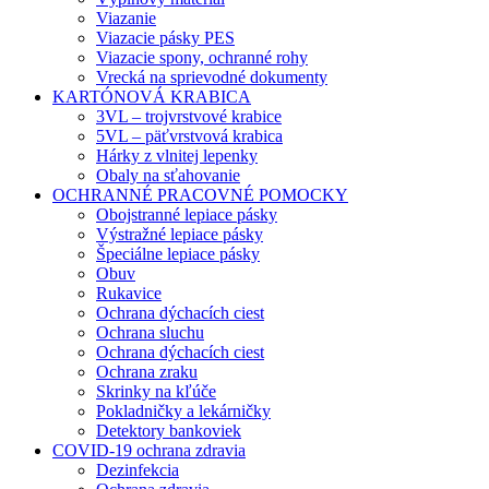
Viazanie
Viazacie pásky PES
Viazacie spony, ochranné rohy
Vrecká na sprievodné dokumenty
KARTÓNOVÁ KRABICA
3VL – trojvrstvové krabice
5VL – päťvrstvová krabica
Hárky z vlnitej lepenky
Obaly na sťahovanie
OCHRANNÉ PRACOVNÉ POMOCKY
Obojstranné lepiace pásky
Výstražné lepiace pásky
Špeciálne lepiace pásky
Obuv
Rukavice
Ochrana dýchacích ciest
Ochrana sluchu
Ochrana dýchacích ciest
Ochrana zraku
Skrinky na kľúče
Pokladničky a lekárničky
Detektory bankoviek
COVID-19 ochrana zdravia
Dezinfekcia