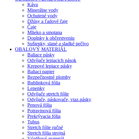
Káva
Minerálne vody
Ochutené vody
Džúsy a ľadové čaje
Čaje
Mlieko a smotana
Doplnky k občerstveniu
Sušienky, slané a sladké pečivo
OBALOVÝ MATERIÁL
Baliace pásky
Odvíjače lepiacich pások
Krepové lepiace pásky
Baliaci papier
Bezpečnostné plomby
Bublinková fólia
Lepenky
Odvíjače stretch fólie
Odvíjače, páskovače, viaz.pásky
Penová fólia
Potravinová fólia
Prekrývacia fólia
Tubus
Stretch fólie ručné
Stretch fólia strojná
Výplňový materiál