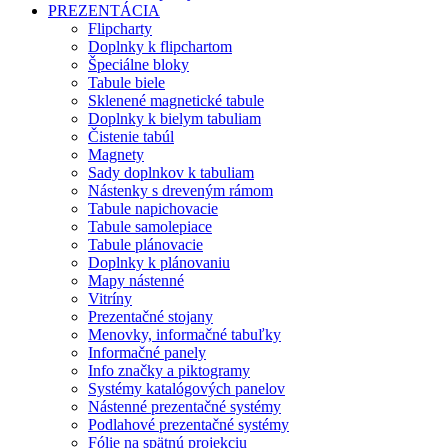
PREZENTÁCIA
Flipcharty
Doplnky k flipchartom
Špeciálne bloky
Tabule biele
Sklenené magnetické tabule
Doplnky k bielym tabuliam
Čistenie tabúl
Magnety
Sady doplnkov k tabuliam
Nástenky s dreveným rámom
Tabule napichovacie
Tabule samolepiace
Tabule plánovacie
Doplnky k plánovaniu
Mapy nástenné
Vitríny
Prezentačné stojany
Menovky, informačné tabuľky
Informačné panely
Info značky a piktogramy
Systémy katalógových panelov
Nástenné prezentačné systémy
Podlahové prezentačné systémy
Fólie na spätnú projekciu