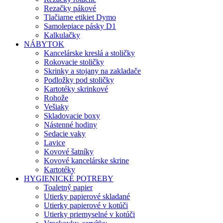
Rezačky pákové
Tlačiarne etikiet Dymo
Samolepiace pásky D1
Kalkulačky
NÁBYTOK
Kancelárske kreslá a stoličky
Rokovacie stoličky
Skrinky a stojany na zakladače
Podložky pod stoličky
Kartotéky skrinkové
Rohože
Vešiaky
Skladovacie boxy
Nástenné hodiny
Sedacie vaky
Lavice
Kovové šatníky
Kovové kancelárske skrine
Kartotéky
HYGIENICKÉ POTREBY
Toaletný papier
Utierky papierové skladané
Utierky papierové v kotúči
Utierky priemyselné v kotúči