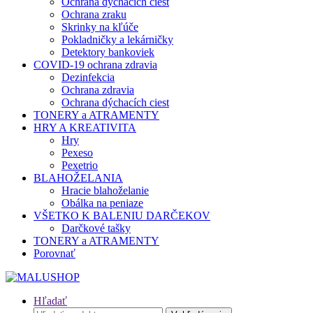
Ochrana dýchacích ciest
Ochrana zraku
Skrinky na kľúče
Pokladničky a lekárničky
Detektory bankoviek
COVID-19 ochrana zdravia
Dezinfekcia
Ochrana zdravia
Ochrana dýchacích ciest
TONERY a ATRAMENTY
HRY A KREATIVITA
Hry
Pexeso
Pexetrio
BLAHOŽELANIA
Hracie blahoželanie
Obálka na peniaze
VŠETKO K BALENIU DARČEKOV
Darčkové tašky
TONERY a ATRAMENTY
Porovnať
Hľadať
Hľadať: