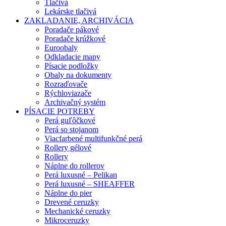
Tlačivá
Lekárske tlačivá
ZAKLADANIE, ARCHIVÁCIA
Poradače pákové
Poradače krúžkové
Euroobaly
Odkladacie mapy
Písacie podložky
Obaly na dokumenty
Rozraďovače
Rýchloviazače
Archivačný systém
PÍSACIE POTREBY
Perá guľôčkové
Perá so stojanom
Viacfarbené multifunkčné perá
Rollery gélové
Rollery
Náplne do rollerov
Perá luxusné – Pelikan
Perá luxusné – SHEAFFER
Náplne do pier
Drevené ceruzky
Mechanické ceruzky
Mikroceruzky