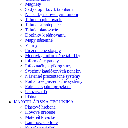
Magnety
Sady doplnkov k tabuliam
Nástenky s dreveným rámom
Tabule napichovacie
Tabule samolepiace
Tabule plánovacie
Doplnky k plánovaniu
Mapy nástenné
Vitríny
Prezentačné stojany
Menovky, informačné tabuľky
Informačné panely
Info značky a piktogramy
Systémy katalógových panelov
Nástenné prezentačné systémy
Podlahové prezentačné systémy
Fólie na spätnú projekciu
Ukazovadlá
Plátna
KANCELÁRSKA TECHNIKA
Plastové hrebene
Kovové hrebene
Materiál k väzbe
Laminovacie fólie
Rezačky rotačné