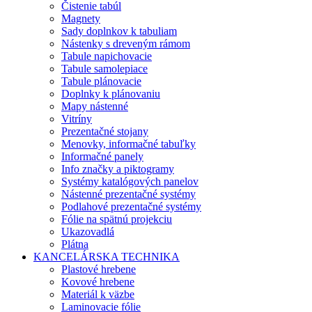
Čistenie tabúl
Magnety
Sady doplnkov k tabuliam
Nástenky s dreveným rámom
Tabule napichovacie
Tabule samolepiace
Tabule plánovacie
Doplnky k plánovaniu
Mapy nástenné
Vitríny
Prezentačné stojany
Menovky, informačné tabuľky
Informačné panely
Info značky a piktogramy
Systémy katalógových panelov
Nástenné prezentačné systémy
Podlahové prezentačné systémy
Fólie na spätnú projekciu
Ukazovadlá
Plátna
KANCELÁRSKA TECHNIKA
Plastové hrebene
Kovové hrebene
Materiál k väzbe
Laminovacie fólie