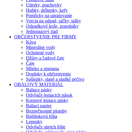
Utierky, prachovky
Hubky, drôtenky, kefy
Pomôcky na upratovanie
Vrecia na odpad, sáčky, tašky
Odpadkové koše, popolníky
Jednorazový riad
OBČERSTVENIE PRE FIRMY
Káva
Minerálne vody
Ochutené vody
Džúsy a ľadové čaje
Čaje
Mlieko a smotana
Doplnky k občerstveniu
Sušienky, slané a sladké pečivo
OBALOVÝ MATERIÁL
Baliace pásky
Odvíjače lepiacich pások
Krepové lepiace pásky
Baliaci papier
Bezpečnostné plomby
Bublinková fólia
Lepenky
Odvíjače stretch fólie