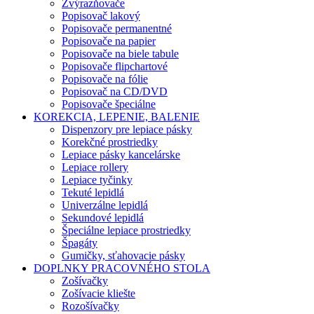
Zvýrazňovače
Popisovač lakový
Popisovače permanentné
Popisovače na papier
Popisovače na biele tabule
Popisovače flipchartové
Popisovače na fólie
Popisovač na CD/DVD
Popisovače špeciálne
KOREKCIA, LEPENIE, BALENIE
Dispenzory pre lepiace pásky
Korekčné prostriedky
Lepiace pásky kancelárske
Lepiace rollery
Lepiace tyčinky
Tekuté lepidlá
Univerzálne lepidlá
Sekundové lepidlá
Špeciálne lepiace prostriedky
Špagáty
Gumičky, sťahovacie pásky
DOPLNKY PRACOVNÉHO STOLA
Zošívačky
Zošívacie kliešte
Rozošívačky