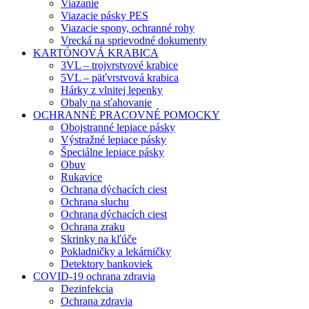
Viazanie
Viazacie pásky PES
Viazacie spony, ochranné rohy
Vrecká na sprievodné dokumenty
KARTÓNOVÁ KRABICA
3VL – trojvrstvové krabice
5VL – päťvrstvová krabica
Hárky z vlnitej lepenky
Obaly na sťahovanie
OCHRANNÉ PRACOVNÉ POMOCKY
Obojstranné lepiace pásky
Výstražné lepiace pásky
Špeciálne lepiace pásky
Obuv
Rukavice
Ochrana dýchacích ciest
Ochrana sluchu
Ochrana dýchacích ciest
Ochrana zraku
Skrinky na kľúče
Pokladničky a lekárničky
Detektory bankoviek
COVID-19 ochrana zdravia
Dezinfekcia
Ochrana zdravia