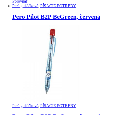
Porovnať
Perá guľôčkové
,
PÍSACIE POTREBY
Pero Pilot B2P BeGreen, červená
Perá guľôčkové
,
PÍSACIE POTREBY