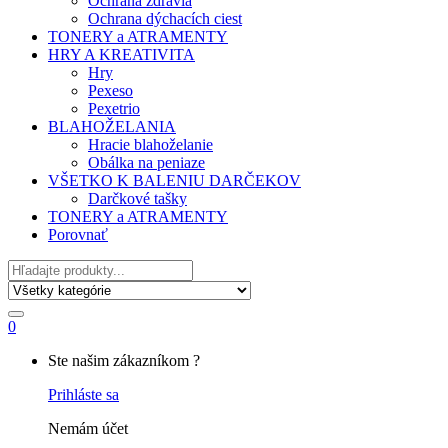
Ochrana zdravia
Ochrana dýchacích ciest
TONERY a ATRAMENTY
HRY A KREATIVITA
Hry
Pexeso
Pexetrio
BLAHOŽELANIA
Hracie blahoželanie
Obálka na peniaze
VŠETKO K BALENIU DARČEKOV
Darčkové tašky
TONERY a ATRAMENTY
Porovnať
Hľadať
0
My
Ste našim zákazníkom ?
Account
Prihláste sa
Nemám účet