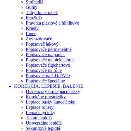
Strúhadlá
Gumy
Tuhy do ceruziek
Kružidlá
Pravítka plastové a hliníkové
Kriedy
Liner
Zvýrazňovače
Popisovač lakový
Popisovače permanentné
Popisovače na papier
Popisovače na biele tabule
Popisovače flipchartové
Popisovače na fólie
Popisovač na CD/DVD
Popisovače špeciálne
KOREKCIA, LEPENIE, BALENIE
Dispenzory pre lepiace pásky
Korekčné prostriedky
Lepiace pásky kancelárske
Lepiace rollery
Lepiace tyčinky
Tekuté lepidlá
Univerzálne lepidlá
Sekundové lepidlá