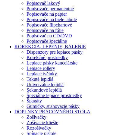
Popisovač lakový
Popisovače permanentné
Popisovače na papier
Popisovače na biele tabule
Popisovače flipchartové
Popisovače na fólie
Popisovač na CD/DVD
Popisovače špeciálne
KOREKCIA, LEPENIE, BALENIE
Dispenzory pre lepiace pásky
Korekčné prostriedky
Lepiace pásky kancelárske
Lepiace rollery
Lepiace tyčinky
Tekuté lepidlá
Univerzálne lepidlá
Sekundové lepidlá
Špeciálne lepiace prostriedky
Špagáty
Gumičky, sťahovacie pásky
DOPLNKY PRACOVNÉHO STOLA
Zošívačky
Zošívacie kliešte
Rozošívačky
Spínacie pištole