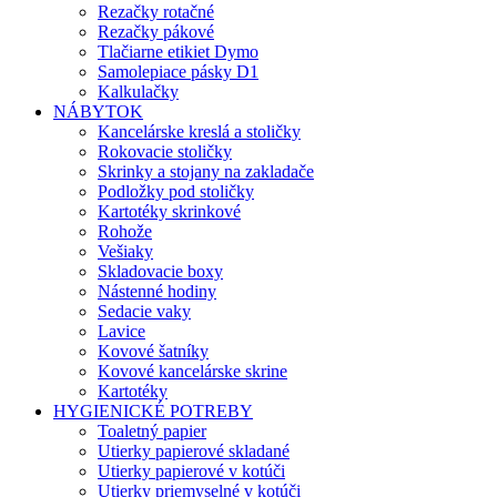
Rezačky rotačné
Rezačky pákové
Tlačiarne etikiet Dymo
Samolepiace pásky D1
Kalkulačky
NÁBYTOK
Kancelárske kreslá a stoličky
Rokovacie stoličky
Skrinky a stojany na zakladače
Podložky pod stoličky
Kartotéky skrinkové
Rohože
Vešiaky
Skladovacie boxy
Nástenné hodiny
Sedacie vaky
Lavice
Kovové šatníky
Kovové kancelárske skrine
Kartotéky
HYGIENICKÉ POTREBY
Toaletný papier
Utierky papierové skladané
Utierky papierové v kotúči
Utierky priemyselné v kotúči