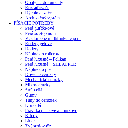
Obaly na dokumenty
Rozraďovače
Rýchloviazače
Archivačný systém
PÍSACIE POTREBY
Perá guľôčkové
Perá so stojanom
Viacfarbené multifunkčné perá
Rollery gélové
Rollery
Náplne do rollerov
Perá luxusné – Pelikan
Perá luxusné – SHEAFFER
Náplne do pier
Drevené ceruzky
Mechanické ceruzky
Mikroceruzky
Strúhadlá
Gumy
Tuhy do ceruziek
Kružidlá
Pravítka plastové a hliníkové
Kriedy
Liner
Zvýrazňovače