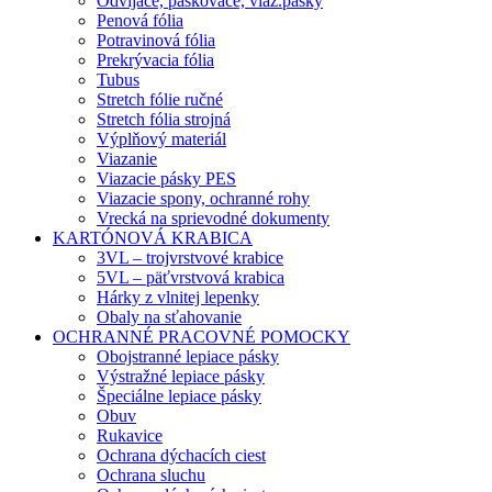
Odvíjače, páskovače, viaz.pásky
Penová fólia
Potravinová fólia
Prekrývacia fólia
Tubus
Stretch fólie ručné
Stretch fólia strojná
Výplňový materiál
Viazanie
Viazacie pásky PES
Viazacie spony, ochranné rohy
Vrecká na sprievodné dokumenty
KARTÓNOVÁ KRABICA
3VL – trojvrstvové krabice
5VL – päťvrstvová krabica
Hárky z vlnitej lepenky
Obaly na sťahovanie
OCHRANNÉ PRACOVNÉ POMOCKY
Obojstranné lepiace pásky
Výstražné lepiace pásky
Špeciálne lepiace pásky
Obuv
Rukavice
Ochrana dýchacích ciest
Ochrana sluchu