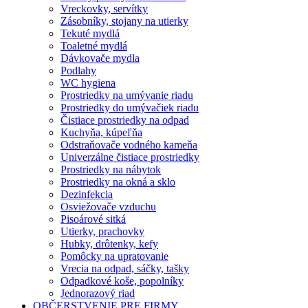
Vreckovky, servítky
Zásobníky, stojany na utierky
Tekuté mydlá
Toaletné mydlá
Dávkovače mydla
Podlahy
WC hygiena
Prostriedky na umývanie riadu
Prostriedky do umývačiek riadu
Čistiace prostriedky na odpad
Kuchyňa, kúpeľňa
Odstraňovače vodného kameňa
Univerzálne čistiace prostriedky
Prostriedky na nábytok
Prostriedky na okná a sklo
Dezinfekcia
Osviežovače vzduchu
Pisoárové sitká
Utierky, prachovky
Hubky, drôtenky, kefy
Pomôcky na upratovanie
Vrecia na odpad, sáčky, tašky
Odpadkové koše, popolníky
Jednorazový riad
OBČERSTVENIE PRE FIRMY