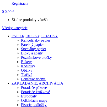
Registrácia
0
0,00
€
Žiadne produkty v košíku.
Všetky kategórie
PAPIER, BLOKY, OBÁLKY
Kancelársky papier
Farebný papier
Špeciálny papier
Bloky a zošity
Poznámkové bločky
Etikety
Kotúčiky
Obálky
Tlačivá
Lekárske tlačivá
ZAKLADANIE, ARCHIVÁCIA
Poradače pákové
Poradače krúžkové
Euroobaly
Odkladacie mapy
Písacie podložky