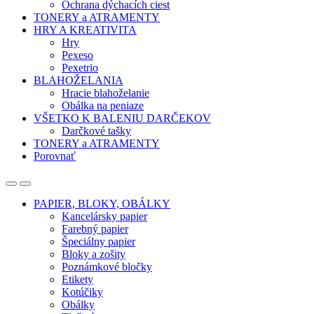
Ochrana dýchacích ciest
TONERY a ATRAMENTY
HRY A KREATIVITA
Hry
Pexeso
Pexetrio
BLAHOŽELANIA
Hracie blahoželanie
Obálka na peniaze
VŠETKO K BALENIU DARČEKOV
Darčkové tašky
TONERY a ATRAMENTY
Porovnať
Open
Close
PAPIER, BLOKY, OBÁLKY
Kancelársky papier
Farebný papier
Špeciálny papier
Bloky a zošity
Poznámkové bločky
Etikety
Kotúčiky
Obálky