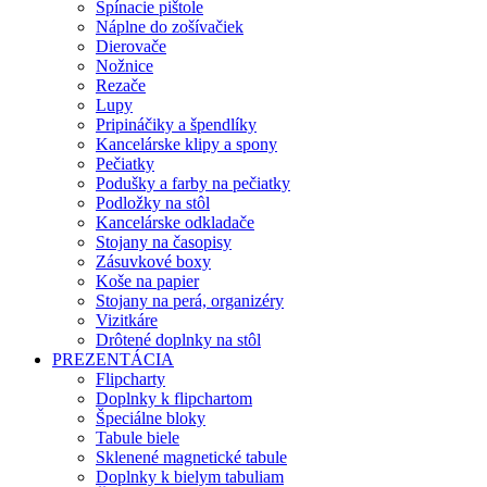
Spínacie pištole
Náplne do zošívačiek
Dierovače
Nožnice
Rezače
Lupy
Pripináčiky a špendlíky
Kancelárske klipy a spony
Pečiatky
Podušky a farby na pečiatky
Podložky na stôl
Kancelárske odkladače
Stojany na časopisy
Zásuvkové boxy
Koše na papier
Stojany na perá, organizéry
Vizitkáre
Drôtené doplnky na stôl
PREZENTÁCIA
Flipcharty
Doplnky k flipchartom
Špeciálne bloky
Tabule biele
Sklenené magnetické tabule
Doplnky k bielym tabuliam