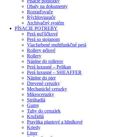
Písacie podložky
Obaly na dokumenty
Rozraďovače
Rýchloviazače
Archivačný systém
PÍSACIE POTREBY
Perá guľôčkové
Perá so stojanom
Viacfarbené multifunkčné perá
Rollery gélové
Rollery
Náplne do rollerov
Perá luxusné – Pelikan
Perá luxusné – SHEAFFER
Náplne do pier
Drevené ceruzky
Mechanické ceruzky
Mikroceruzky
Strúhadlá
Gumy
Tuhy do ceruziek
Kružidlá
Pravítka plastové a hliníkové
Kriedy
Liner