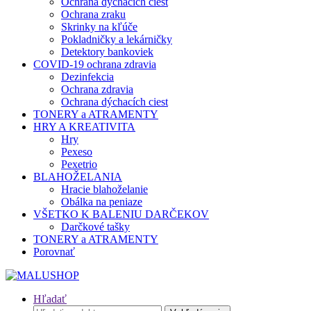
Ochrana dýchacích ciest
Ochrana zraku
Skrinky na kľúče
Pokladničky a lekárničky
Detektory bankoviek
COVID-19 ochrana zdravia
Dezinfekcia
Ochrana zdravia
Ochrana dýchacích ciest
TONERY a ATRAMENTY
HRY A KREATIVITA
Hry
Pexeso
Pexetrio
BLAHOŽELANIA
Hracie blahoželanie
Obálka na peniaze
VŠETKO K BALENIU DARČEKOV
Darčkové tašky
TONERY a ATRAMENTY
Porovnať
Hľadať
Hľadať: