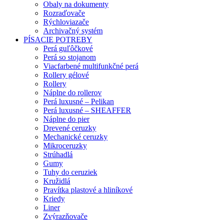
Obaly na dokumenty
Rozraďovače
Rýchloviazače
Archivačný systém
PÍSACIE POTREBY
Perá guľôčkové
Perá so stojanom
Viacfarbené multifunkčné perá
Rollery gélové
Rollery
Náplne do rollerov
Perá luxusné – Pelikan
Perá luxusné – SHEAFFER
Náplne do pier
Drevené ceruzky
Mechanické ceruzky
Mikroceruzky
Strúhadlá
Gumy
Tuhy do ceruziek
Kružidlá
Pravítka plastové a hliníkové
Kriedy
Liner
Zvýrazňovače