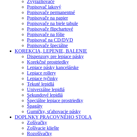
Zvýrazňovače
Popisovač lakový
Popisovače permanentné
Popisovače na papier
Popisovače na biele tabule
Popisovače flipchartové
Popisovače na fólie
Popisovač na CD/DVD
Popisovače špeciálne
KOREKCIA, LEPENIE, BALENIE
Dispenzory pre lepiace pásky
Korekčné prostriedky
Lepiace pásky kancelárske
Lepiace rollery
Lepiace tyčinky
Tekuté lepidlá
Univerzálne lepidlá
Sekundové lepidlá
Špeciálne lepiace prostriedky
Špagáty
Gumičky, sťahovacie pásky
DOPLNKY PRACOVNÉHO STOLA
Zošívačky
Zošívacie kliešte
Rozošívačky