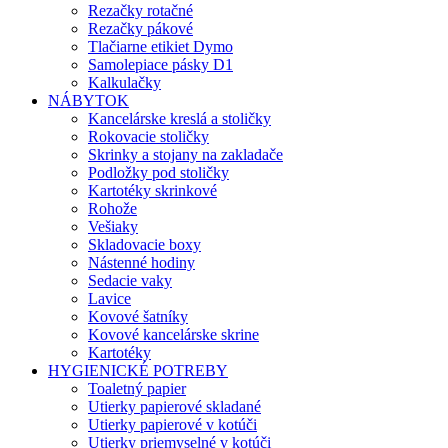
Rezačky rotačné
Rezačky pákové
Tlačiarne etikiet Dymo
Samolepiace pásky D1
Kalkulačky
NÁBYTOK
Kancelárske kreslá a stoličky
Rokovacie stoličky
Skrinky a stojany na zakladače
Podložky pod stoličky
Kartotéky skrinkové
Rohože
Vešiaky
Skladovacie boxy
Nástenné hodiny
Sedacie vaky
Lavice
Kovové šatníky
Kovové kancelárske skrine
Kartotéky
HYGIENICKÉ POTREBY
Toaletný papier
Utierky papierové skladané
Utierky papierové v kotúči
Utierky priemyselné v kotúči