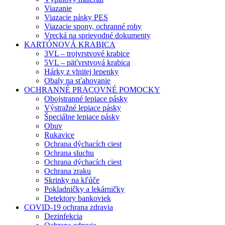
Viazanie
Viazacie pásky PES
Viazacie spony, ochranné rohy
Vrecká na sprievodné dokumenty
KARTÓNOVÁ KRABICA
3VL – trojvrstvové krabice
5VL – päťvrstvová krabica
Hárky z vlnitej lepenky
Obaly na sťahovanie
OCHRANNÉ PRACOVNÉ POMOCKY
Obojstranné lepiace pásky
Výstražné lepiace pásky
Špeciálne lepiace pásky
Obuv
Rukavice
Ochrana dýchacích ciest
Ochrana sluchu
Ochrana dýchacích ciest
Ochrana zraku
Skrinky na kľúče
Pokladničky a lekárničky
Detektory bankoviek
COVID-19 ochrana zdravia
Dezinfekcia