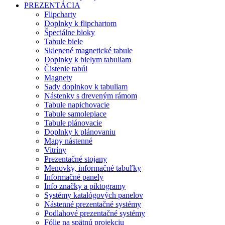
PREZENTÁCIA
Flipcharty
Doplnky k flipchartom
Špeciálne bloky
Tabule biele
Sklenené magnetické tabule
Doplnky k bielym tabuliam
Čistenie tabúl
Magnety
Sady doplnkov k tabuliam
Nástenky s dreveným rámom
Tabule napichovacie
Tabule samolepiace
Tabule plánovacie
Doplnky k plánovaniu
Mapy nástenné
Vitríny
Prezentačné stojany
Menovky, informačné tabuľky
Informačné panely
Info značky a piktogramy
Systémy katalógových panelov
Nástenné prezentačné systémy
Podlahové prezentačné systémy
Fólie na spätnú projekciu