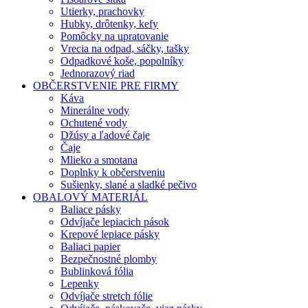
Utierky, prachovky
Hubky, drôtenky, kefy
Pomôcky na upratovanie
Vrecia na odpad, sáčky, tašky
Odpadkové koše, popolníky
Jednorazový riad
OBČERSTVENIE PRE FIRMY
Káva
Minerálne vody
Ochutené vody
Džúsy a ľadové čaje
Čaje
Mlieko a smotana
Doplnky k občerstveniu
Sušienky, slané a sladké pečivo
OBALOVÝ MATERIÁL
Baliace pásky
Odvíjače lepiacich pások
Krepové lepiace pásky
Baliaci papier
Bezpečnostné plomby
Bublinková fólia
Lepenky
Odvíjače stretch fólie