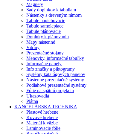
Magnety
Sady doplnkov k tabuliam
Nástenky s dreveným rámom
Tabule napichovacie
Tabule samolepiace
Tabule plánovacie
Doplnky k plánovaniu
Mapy nástenné
Vitríny
Prezentačné stojany
Menovky, informačné tabuľky
Informačné panely
Info značky a piktogramy
Systémy katalógových panelov
Nástenné prezentačné systémy
Podlahové prezentačné systémy
Fólie na spätnú projekciu
Ukazovadlá
Plátna
KANCELÁRSKA TECHNIKA
Plastové hrebene
Kovové hrebene
Materiál k väzbe
Laminovacie fólie
Rezačky rotačné