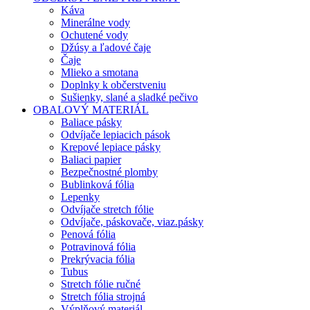
Káva
Minerálne vody
Ochutené vody
Džúsy a ľadové čaje
Čaje
Mlieko a smotana
Doplnky k občerstveniu
Sušienky, slané a sladké pečivo
OBALOVÝ MATERIÁL
Baliace pásky
Odvíjače lepiacich pások
Krepové lepiace pásky
Baliaci papier
Bezpečnostné plomby
Bublinková fólia
Lepenky
Odvíjače stretch fólie
Odvíjače, páskovače, viaz.pásky
Penová fólia
Potravinová fólia
Prekrývacia fólia
Tubus
Stretch fólie ručné
Stretch fólia strojná
Výplňový materiál