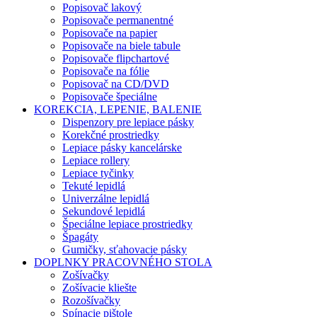
Popisovač lakový
Popisovače permanentné
Popisovače na papier
Popisovače na biele tabule
Popisovače flipchartové
Popisovače na fólie
Popisovač na CD/DVD
Popisovače špeciálne
KOREKCIA, LEPENIE, BALENIE
Dispenzory pre lepiace pásky
Korekčné prostriedky
Lepiace pásky kancelárske
Lepiace rollery
Lepiace tyčinky
Tekuté lepidlá
Univerzálne lepidlá
Sekundové lepidlá
Špeciálne lepiace prostriedky
Špagáty
Gumičky, sťahovacie pásky
DOPLNKY PRACOVNÉHO STOLA
Zošívačky
Zošívacie kliešte
Rozošívačky
Spínacie pištole