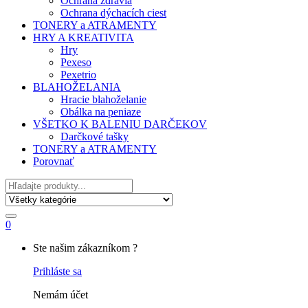
Ochrana zdravia
Ochrana dýchacích ciest
TONERY a ATRAMENTY
HRY A KREATIVITA
Hry
Pexeso
Pexetrio
BLAHOŽELANIA
Hracie blahoželanie
Obálka na peniaze
VŠETKO K BALENIU DARČEKOV
Darčkové tašky
TONERY a ATRAMENTY
Porovnať
Hľadať
0
My
Ste našim zákazníkom ?
Account
Prihláste sa
Nemám účet