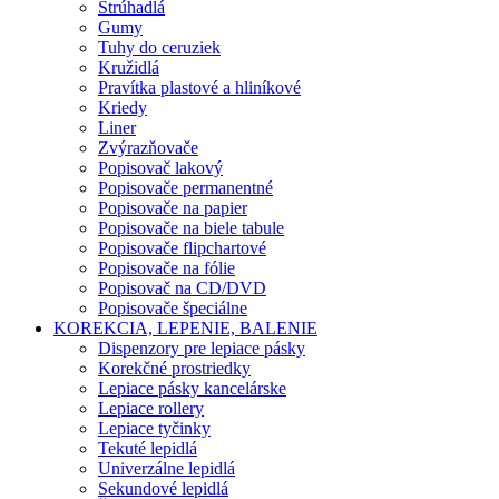
Strúhadlá
Gumy
Tuhy do ceruziek
Kružidlá
Pravítka plastové a hliníkové
Kriedy
Liner
Zvýrazňovače
Popisovač lakový
Popisovače permanentné
Popisovače na papier
Popisovače na biele tabule
Popisovače flipchartové
Popisovače na fólie
Popisovač na CD/DVD
Popisovače špeciálne
KOREKCIA, LEPENIE, BALENIE
Dispenzory pre lepiace pásky
Korekčné prostriedky
Lepiace pásky kancelárske
Lepiace rollery
Lepiace tyčinky
Tekuté lepidlá
Univerzálne lepidlá
Sekundové lepidlá