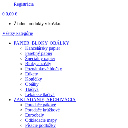
Registrácia
0
0,00
€
Žiadne produkty v košíku.
Všetky kategórie
PAPIER, BLOKY, OBÁLKY
Kancelársky papier
Farebný papier
Špeciálny papier
Bloky a zošity
Poznámkové bločky
Etikety
Kotúčiky
Obálky
Tlačivá
Lekárske tlačivá
ZAKLADANIE, ARCHIVÁCIA
Poradače pákové
Poradače krúžkové
Euroobaly
Odkladacie mapy
Písacie podložky