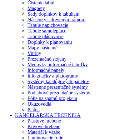
Čistenie tabúl
Magnety
Sady doplnkov k tabuliam
Nástenky s dreveným rámom
Tabule napichovacie
Tabule samolepiace
Tabule plánovacie
Doplnky k plánovaniu
Mapy nástenné
Vitríny
Prezentačné stojany
Menovky, informačné tabuľky
Informačné panely
Info značky a piktogramy
Systémy katalógových panelov
Nástenné prezentačné systémy
Podlahové prezentačné systémy
Fólie na spätnú projekciu
Ukazovadlá
Plátna
KANCELÁRSKA TECHNIKA
Plastové hrebene
Kovové hrebene
Materiál k väzbe
Laminovacie fólie