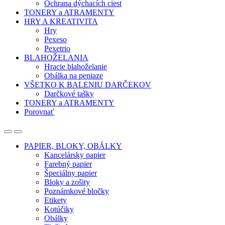
Ochrana dýchacích ciest
TONERY a ATRAMENTY
HRY A KREATIVITA
Hry
Pexeso
Pexetrio
BLAHOŽELANIA
Hracie blahoželanie
Obálka na peniaze
VŠETKO K BALENIU DARČEKOV
Darčkové tašky
TONERY a ATRAMENTY
Porovnať
Open
Close
PAPIER, BLOKY, OBÁLKY
Kancelársky papier
Farebný papier
Špeciálny papier
Bloky a zošity
Poznámkové bločky
Etikety
Kotúčiky
Obálky