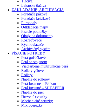
Tlačivá
Lekárske tlačivá
ZAKLADANIE, ARCHIVÁCIA
Poradače pákové
Poradače krúžkové
Euroobaly
Odkladacie mapy
Písacie podložky
Obaly na dokumenty
Rozraďovače
Rýchloviazače
Archivačný systém
PÍSACIE POTREBY
Perá guľôčkové
Perá so stojanom
Viacfarbené multifunkčné perá
Rollery gélové
Rollery
Náplne do rollerov
Perá luxusné – Pelikan
Perá luxusné – SHEAFFER
Náplne do pier
Drevené ceruzky
Mechanické ceruzky
Mikroceruzky