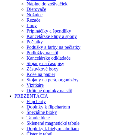
Náplne do zošívačiek
Dierovače
Nožnice
Rezače
Lupy
Pripináčiky a špendlíky
Kancelárske klipy a spony
Pečiatky
Podušky a farby na pečiatky
Podložky na stôl
Kancelárske odkladače
Stojany na časopisy
Zásuvkové boxy
Koše na papier
Stojany na perá, organizéry
Vizitkáre
Drôtené doplnky na stôl
PREZENTÁCIA
Flipcharty
Doplnky k flipchartom
Špeciálne bloky
Tabule biele
Sklenené magnetické tabule
Doplnky k bielym tabuliam
Čistenie tabúl