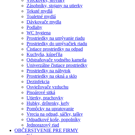
Vreckovky, servítky
Zásobníky, stojany na utierky
Tekuté mydlá
Toaletné mydlá
Dávkovače mydla
Podlahy
WC hygiena
Prostriedky na umývanie riadu
Prostriedky do umývačiek riadu
Čistiace prostriedky na odpad
Kuchyňa, kúpeľňa
Odstraňovače vodného kameňa
Univerzálne čistiace prostriedky
Prostriedky na nábytok
Prostriedky na okná a sklo
Dezinfekcia
Osviežovače vzduchu
Pisoárové sitká
Utierky, prachovky
Hubky, drôtenky, kefy
Pomôcky na upratovanie
Vrecia na odpad, sáčky, tašky
Odpadkové koše, popolníky
Jednorazový riad
OBČERSTVENIE PRE FIRMY