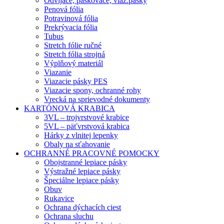
Odvíjače, páskovače, viaz.pásky
Penová fólia
Potravinová fólia
Prekrývacia fólia
Tubus
Stretch fólie ručné
Stretch fólia strojná
Výplňový materiál
Viazanie
Viazacie pásky PES
Viazacie spony, ochranné rohy
Vrecká na sprievodné dokumenty
KARTÓNOVÁ KRABICA
3VL – trojvrstvové krabice
5VL – päťvrstvová krabica
Hárky z vlnitej lepenky
Obaly na sťahovanie
OCHRANNÉ PRACOVNÉ POMOCKY
Obojstranné lepiace pásky
Výstražné lepiace pásky
Špeciálne lepiace pásky
Obuv
Rukavice
Ochrana dýchacích ciest
Ochrana sluchu