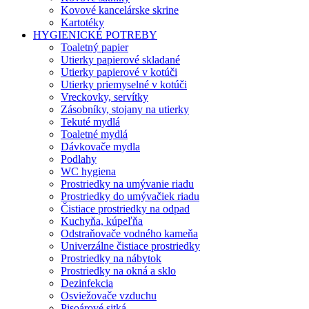
Kovové kancelárske skrine
Kartotéky
HYGIENICKÉ POTREBY
Toaletný papier
Utierky papierové skladané
Utierky papierové v kotúči
Utierky priemyselné v kotúči
Vreckovky, servítky
Zásobníky, stojany na utierky
Tekuté mydlá
Toaletné mydlá
Dávkovače mydla
Podlahy
WC hygiena
Prostriedky na umývanie riadu
Prostriedky do umývačiek riadu
Čistiace prostriedky na odpad
Kuchyňa, kúpeľňa
Odstraňovače vodného kameňa
Univerzálne čistiace prostriedky
Prostriedky na nábytok
Prostriedky na okná a sklo
Dezinfekcia
Osviežovače vzduchu
Pisoárové sitká