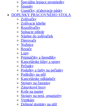
Špeciálne lepiace prostriedky
Špagáty
Gumičky, sťahovacie pásky
DOPLNKY PRACOVNÉHO STOLA
Zošívačky
Zošívacie kliešte
Rozošívačky
Spínacie pištole
Náplne do zošívačiek
Dierovače
Nožnice
Rezače
Lupy
Pripináčiky a špendlíky
Kancelárske klipy a spony
Pečiatky
Podušky a farby na pečiatky
Podložky na stôl
Kancelárske odkladače
Stojany na časopisy
Zásuvkové boxy
Koše na papier
Stojany na perá, organizéry
Vizitkáre
Drôtené doplnky na stôl