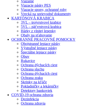
Viazanie
Viazacie pásky PES
Viazacie spony, ochranné rohy
Vrecká na sprievodné dokumenty
KARTÓNOVÁ KRABICA
3VL – trojvrstvové krabice
5VL – päťvrstvová krabica
Hárky z vlnitej lepenky
Obaly na sťahovanie
OCHRANNÉ PRACOVNÉ POMOCKY
Obojstranné lepiace pásky
Výstražné lepiace pásky
Špeciálne lepiace pásky
Obuv
Rukavice
Ochrana dýchacích ciest
Ochrana sluchu
Ochrana dýchacích ciest
Ochrana zraku
Skrinky na kľúče
Pokladničky a lekárničky
Detektory bankoviek
COVID-19 ochrana zdravia
Dezinfekcia
Ochrana zdravia