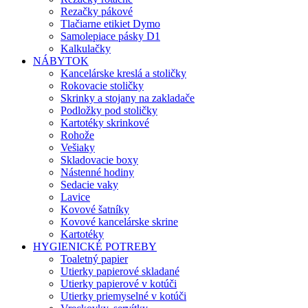
Rezačky pákové
Tlačiarne etikiet Dymo
Samolepiace pásky D1
Kalkulačky
NÁBYTOK
Kancelárske kreslá a stoličky
Rokovacie stoličky
Skrinky a stojany na zakladače
Podložky pod stoličky
Kartotéky skrinkové
Rohože
Vešiaky
Skladovacie boxy
Nástenné hodiny
Sedacie vaky
Lavice
Kovové šatníky
Kovové kancelárske skrine
Kartotéky
HYGIENICKÉ POTREBY
Toaletný papier
Utierky papierové skladané
Utierky papierové v kotúči
Utierky priemyselné v kotúči