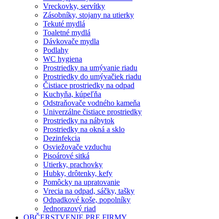
Vreckovky, servítky
Zásobníky, stojany na utierky
Tekuté mydlá
Toaletné mydlá
Dávkovače mydla
Podlahy
WC hygiena
Prostriedky na umývanie riadu
Prostriedky do umývačiek riadu
Čistiace prostriedky na odpad
Kuchyňa, kúpeľňa
Odstraňovače vodného kameňa
Univerzálne čistiace prostriedky
Prostriedky na nábytok
Prostriedky na okná a sklo
Dezinfekcia
Osviežovače vzduchu
Pisoárové sitká
Utierky, prachovky
Hubky, drôtenky, kefy
Pomôcky na upratovanie
Vrecia na odpad, sáčky, tašky
Odpadkové koše, popolníky
Jednorazový riad
OBČERSTVENIE PRE FIRMY