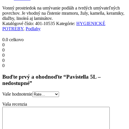
Vonný prostriedok na umývanie podláh a tvrdých umývateľných
povrchov. Je vhodný na čistenie mramoru, žuly, kameňa, keramiky,
dlažby, linoleá aj laminátov.
Katalógové číslo:
401-10535
Kategórie:
HYGIENICKÉ
POTREBY
,
Podlahy
0.0
celkovo
0
0
0
0
0
Buďte prvý a ohodnoďte “Pavistella 5L –
nedostupné”
Vaše hodnotenie
Vaša recenzia