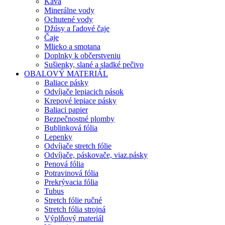
Káva
Minerálne vody
Ochutené vody
Džúsy a ľadové čaje
Čaje
Mlieko a smotana
Doplnky k občerstveniu
Sušienky, slané a sladké pečivo
OBALOVÝ MATERIÁL
Baliace pásky
Odvíjače lepiacich pások
Krepové lepiace pásky
Baliaci papier
Bezpečnostné plomby
Bublinková fólia
Lepenky
Odvíjače stretch fólie
Odvíjače, páskovače, viaz.pásky
Penová fólia
Potravinová fólia
Prekrývacia fólia
Tubus
Stretch fólie ručné
Stretch fólia strojná
Výplňový materiál