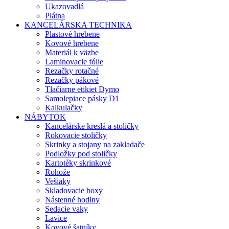
Ukazovadlá
Plátna
KANCELÁRSKA TECHNIKA
Plastové hrebene
Kovové hrebene
Materiál k väzbe
Laminovacie fólie
Rezačky rotačné
Rezačky pákové
Tlačiarne etikiet Dymo
Samolepiace pásky D1
Kalkulačky
NÁBYTOK
Kancelárske kreslá a stoličky
Rokovacie stoličky
Skrinky a stojany na zakladače
Podložky pod stoličky
Kartotéky skrinkové
Rohože
Vešiaky
Skladovacie boxy
Nástenné hodiny
Sedacie vaky
Lavice
Kovové šatníky