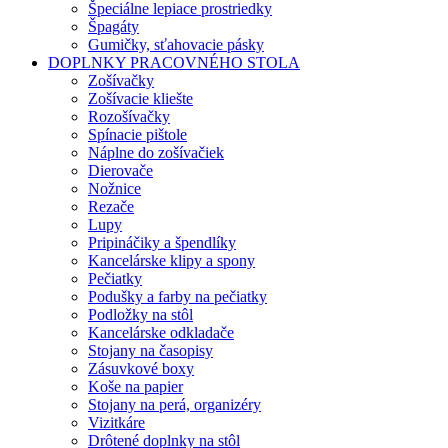
Špeciálne lepiace prostriedky
Špagáty
Gumičky, sťahovacie pásky
DOPLNKY PRACOVNÉHO STOLA
Zošívačky
Zošívacie kliešte
Rozošívačky
Spínacie pištole
Náplne do zošívačiek
Dierovače
Nožnice
Rezače
Lupy
Pripináčiky a špendlíky
Kancelárske klipy a spony
Pečiatky
Podušky a farby na pečiatky
Podložky na stôl
Kancelárske odkladače
Stojany na časopisy
Zásuvkové boxy
Koše na papier
Stojany na perá, organizéry
Vizitkáre
Drôtené doplnky na stôl