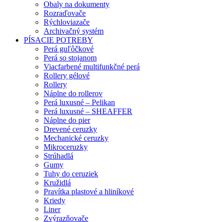
Obaly na dokumenty
Rozraďovače
Rýchloviazače
Archivačný systém
PÍSACIE POTREBY
Perá guľôčkové
Perá so stojanom
Viacfarbené multifunkčné perá
Rollery gélové
Rollery
Náplne do rollerov
Perá luxusné – Pelikan
Perá luxusné – SHEAFFER
Náplne do pier
Drevené ceruzky
Mechanické ceruzky
Mikroceruzky
Strúhadlá
Gumy
Tuhy do ceruziek
Kružidlá
Pravítka plastové a hliníkové
Kriedy
Liner
Zvýrazňovače