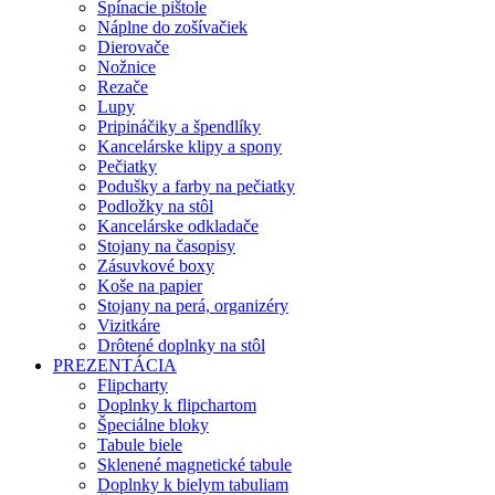
Spínacie pištole
Náplne do zošívačiek
Dierovače
Nožnice
Rezače
Lupy
Pripináčiky a špendlíky
Kancelárske klipy a spony
Pečiatky
Podušky a farby na pečiatky
Podložky na stôl
Kancelárske odkladače
Stojany na časopisy
Zásuvkové boxy
Koše na papier
Stojany na perá, organizéry
Vizitkáre
Drôtené doplnky na stôl
PREZENTÁCIA
Flipcharty
Doplnky k flipchartom
Špeciálne bloky
Tabule biele
Sklenené magnetické tabule
Doplnky k bielym tabuliam