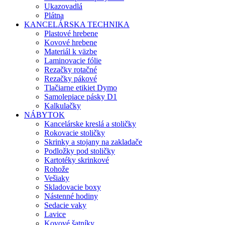
Ukazovadlá
Plátna
KANCELÁRSKA TECHNIKA
Plastové hrebene
Kovové hrebene
Materiál k väzbe
Laminovacie fólie
Rezačky rotačné
Rezačky pákové
Tlačiarne etikiet Dymo
Samolepiace pásky D1
Kalkulačky
NÁBYTOK
Kancelárske kreslá a stoličky
Rokovacie stoličky
Skrinky a stojany na zakladače
Podložky pod stoličky
Kartotéky skrinkové
Rohože
Vešiaky
Skladovacie boxy
Nástenné hodiny
Sedacie vaky
Lavice
Kovové šatníky