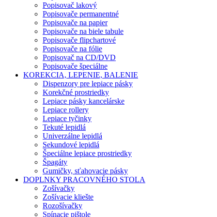
Popisovač lakový
Popisovače permanentné
Popisovače na papier
Popisovače na biele tabule
Popisovače flipchartové
Popisovače na fólie
Popisovač na CD/DVD
Popisovače špeciálne
KOREKCIA, LEPENIE, BALENIE
Dispenzory pre lepiace pásky
Korekčné prostriedky
Lepiace pásky kancelárske
Lepiace rollery
Lepiace tyčinky
Tekuté lepidlá
Univerzálne lepidlá
Sekundové lepidlá
Špeciálne lepiace prostriedky
Špagáty
Gumičky, sťahovacie pásky
DOPLNKY PRACOVNÉHO STOLA
Zošívačky
Zošívacie kliešte
Rozošívačky
Spínacie pištole