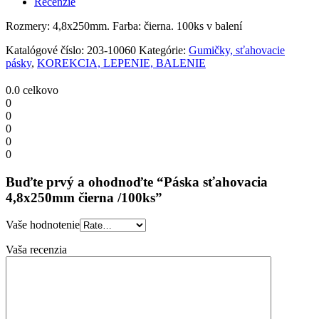
Recenzie
quantity
Rozmery: 4,8x250mm. Farba: čierna. 100ks v balení
Katalógové číslo:
203-10060
Kategórie:
Gumičky, sťahovacie
pásky
,
KOREKCIA, LEPENIE, BALENIE
0.0
celkovo
0
0
0
0
0
Buďte prvý a ohodnoďte “Páska sťahovacia
4,8x250mm čierna /100ks”
Vaše hodnotenie
Vaša recenzia