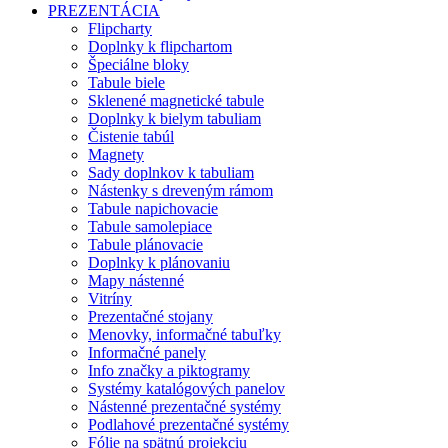
PREZENTÁCIA
Flipcharty
Doplnky k flipchartom
Špeciálne bloky
Tabule biele
Sklenené magnetické tabule
Doplnky k bielym tabuliam
Čistenie tabúl
Magnety
Sady doplnkov k tabuliam
Nástenky s dreveným rámom
Tabule napichovacie
Tabule samolepiace
Tabule plánovacie
Doplnky k plánovaniu
Mapy nástenné
Vitríny
Prezentačné stojany
Menovky, informačné tabuľky
Informačné panely
Info značky a piktogramy
Systémy katalógových panelov
Nástenné prezentačné systémy
Podlahové prezentačné systémy
Fólie na spätnú projekciu