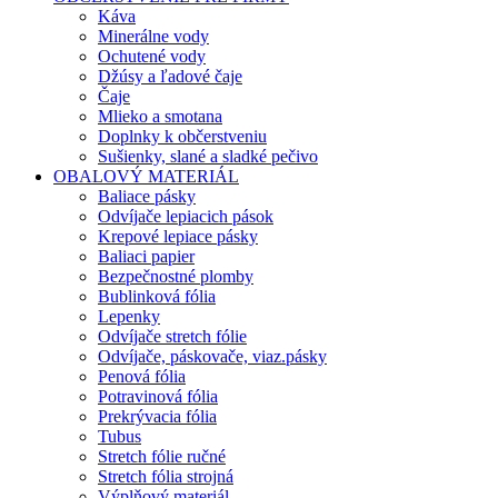
Káva
Minerálne vody
Ochutené vody
Džúsy a ľadové čaje
Čaje
Mlieko a smotana
Doplnky k občerstveniu
Sušienky, slané a sladké pečivo
OBALOVÝ MATERIÁL
Baliace pásky
Odvíjače lepiacich pások
Krepové lepiace pásky
Baliaci papier
Bezpečnostné plomby
Bublinková fólia
Lepenky
Odvíjače stretch fólie
Odvíjače, páskovače, viaz.pásky
Penová fólia
Potravinová fólia
Prekrývacia fólia
Tubus
Stretch fólie ručné
Stretch fólia strojná
Výplňový materiál