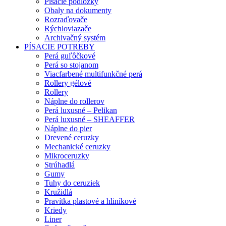
Písacie podložky
Obaly na dokumenty
Rozraďovače
Rýchloviazače
Archivačný systém
PÍSACIE POTREBY
Perá guľôčkové
Perá so stojanom
Viacfarbené multifunkčné perá
Rollery gélové
Rollery
Náplne do rollerov
Perá luxusné – Pelikan
Perá luxusné – SHEAFFER
Náplne do pier
Drevené ceruzky
Mechanické ceruzky
Mikroceruzky
Strúhadlá
Gumy
Tuhy do ceruziek
Kružidlá
Pravítka plastové a hliníkové
Kriedy
Liner