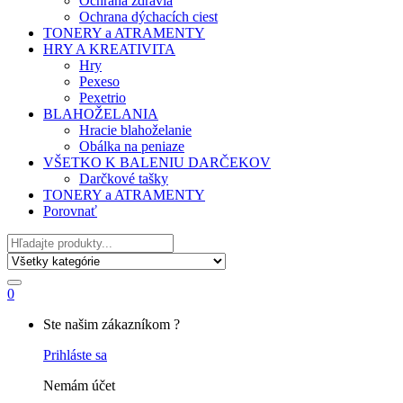
Ochrana zdravia
Ochrana dýchacích ciest
TONERY a ATRAMENTY
HRY A KREATIVITA
Hry
Pexeso
Pexetrio
BLAHOŽELANIA
Hracie blahoželanie
Obálka na peniaze
VŠETKO K BALENIU DARČEKOV
Darčkové tašky
TONERY a ATRAMENTY
Porovnať
Hľadať
0
My
Ste našim zákazníkom ?
Account
Prihláste sa
Nemám účet