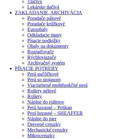
Tlačivá
Lekárske tlačivá
ZAKLADANIE, ARCHIVÁCIA
Poradače pákové
Poradače krúžkové
Euroobaly
Odkladacie mapy
Písacie podložky
Obaly na dokumenty
Rozraďovače
Rýchloviazače
Archivačný systém
PÍSACIE POTREBY
Perá guľôčkové
Perá so stojanom
Viacfarbené multifunkčné perá
Rollery gélové
Rollery
Náplne do rollerov
Perá luxusné – Pelikan
Perá luxusné – SHEAFFER
Náplne do pier
Drevené ceruzky
Mechanické ceruzky
Mikroceruzky