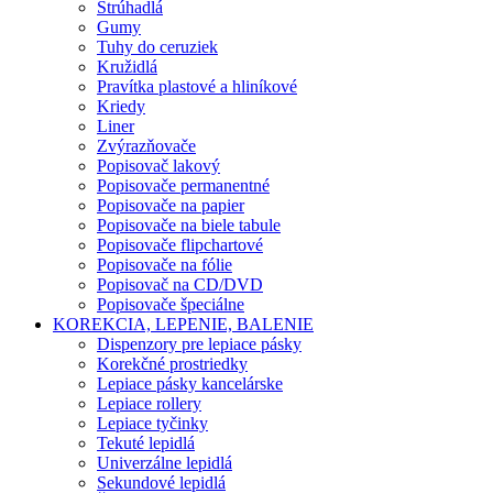
Strúhadlá
Gumy
Tuhy do ceruziek
Kružidlá
Pravítka plastové a hliníkové
Kriedy
Liner
Zvýrazňovače
Popisovač lakový
Popisovače permanentné
Popisovače na papier
Popisovače na biele tabule
Popisovače flipchartové
Popisovače na fólie
Popisovač na CD/DVD
Popisovače špeciálne
KOREKCIA, LEPENIE, BALENIE
Dispenzory pre lepiace pásky
Korekčné prostriedky
Lepiace pásky kancelárske
Lepiace rollery
Lepiace tyčinky
Tekuté lepidlá
Univerzálne lepidlá
Sekundové lepidlá