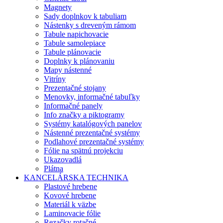
Magnety
Sady doplnkov k tabuliam
Nástenky s dreveným rámom
Tabule napichovacie
Tabule samolepiace
Tabule plánovacie
Doplnky k plánovaniu
Mapy nástenné
Vitríny
Prezentačné stojany
Menovky, informačné tabuľky
Informačné panely
Info značky a piktogramy
Systémy katalógových panelov
Nástenné prezentačné systémy
Podlahové prezentačné systémy
Fólie na spätnú projekciu
Ukazovadlá
Plátna
KANCELÁRSKA TECHNIKA
Plastové hrebene
Kovové hrebene
Materiál k väzbe
Laminovacie fólie
Rezačky rotačné