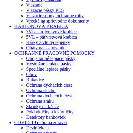
Viazanie
Viazacie pásky PES
Viazacie spony, ochranné rohy
Vrecká na sprievodné dokumenty
KARTÓNOVÁ KRABICA
3VL – trojvrstvové krabice
5VL – päťvrstvová krabica
Hárky z vlnitej lepenky
Obaly na sťahovanie
OCHRANNÉ PRACOVNÉ POMOCKY
Obojstranné lepiace pásky
Výstražné lepiace pásky
Špeciálne lepiace pásky
Obuv
Rukavice
Ochrana dýchacích ciest
Ochrana sluchu
Ochrana dýchacích ciest
Ochrana zraku
Skrinky na kľúče
Pokladničky a lekárničky
Detektory bankoviek
COVID-19 ochrana zdravia
Dezinfekcia