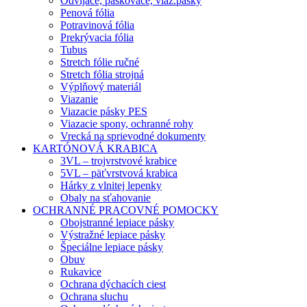
Odvíjače, páskovače, viaz.pásky
Penová fólia
Potravinová fólia
Prekrývacia fólia
Tubus
Stretch fólie ručné
Stretch fólia strojná
Výplňový materiál
Viazanie
Viazacie pásky PES
Viazacie spony, ochranné rohy
Vrecká na sprievodné dokumenty
KARTÓNOVÁ KRABICA
3VL – trojvrstvové krabice
5VL – päťvrstvová krabica
Hárky z vlnitej lepenky
Obaly na sťahovanie
OCHRANNÉ PRACOVNÉ POMOCKY
Obojstranné lepiace pásky
Výstražné lepiace pásky
Špeciálne lepiace pásky
Obuv
Rukavice
Ochrana dýchacích ciest
Ochrana sluchu