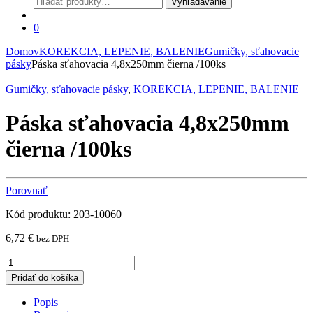
Vyhľadávanie
0
Domov
KOREKCIA, LEPENIE, BALENIE
Gumičky, sťahovacie
pásky
Páska sťahovacia 4,8x250mm čierna /100ks
Gumičky, sťahovacie pásky
,
KOREKCIA, LEPENIE, BALENIE
Páska sťahovacia 4,8x250mm
čierna /100ks
Porovnať
Kód produktu: 203-10060
6,72
€
bez DPH
Páska
sťahovacia
Pridať do košíka
4,8x250mm
čierna
Popis
/100ks