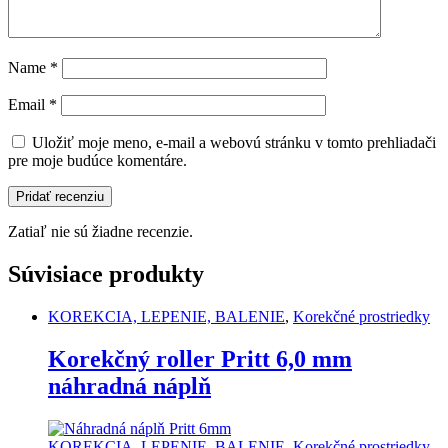
Name
*
Email
*
Uložiť moje meno, e-mail a webovú stránku v tomto prehliadači
pre moje budúce komentáre.
Zatiaľ nie sú žiadne recenzie.
Súvisiace produkty
KOREKCIA, LEPENIE, BALENIE
,
Korekčné prostriedky
Korekčný roller Pritt 6,0 mm
náhradná náplň
KOREKCIA, LEPENIE, BALENIE
,
Korekčné prostriedky