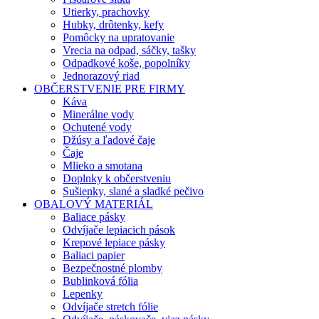
Utierky, prachovky
Hubky, drôtenky, kefy
Pomôcky na upratovanie
Vrecia na odpad, sáčky, tašky
Odpadkové koše, popolníky
Jednorazový riad
OBČERSTVENIE PRE FIRMY
Káva
Minerálne vody
Ochutené vody
Džúsy a ľadové čaje
Čaje
Mlieko a smotana
Doplnky k občerstveniu
Sušienky, slané a sladké pečivo
OBALOVÝ MATERIÁL
Baliace pásky
Odvíjače lepiacich pások
Krepové lepiace pásky
Baliaci papier
Bezpečnostné plomby
Bublinková fólia
Lepenky
Odvíjače stretch fólie