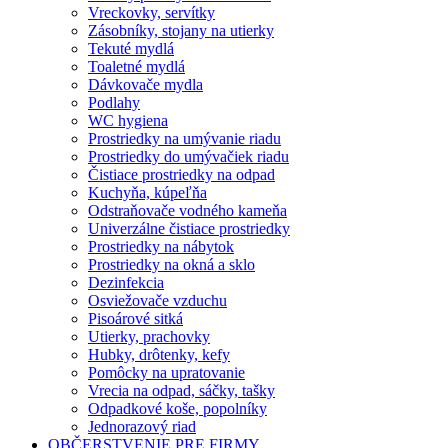
Vreckovky, servítky
Zásobníky, stojany na utierky
Tekuté mydlá
Toaletné mydlá
Dávkovače mydla
Podlahy
WC hygiena
Prostriedky na umývanie riadu
Prostriedky do umývačiek riadu
Čistiace prostriedky na odpad
Kuchyňa, kúpeľňa
Odstraňovače vodného kameňa
Univerzálne čistiace prostriedky
Prostriedky na nábytok
Prostriedky na okná a sklo
Dezinfekcia
Osviežovače vzduchu
Pisoárové sitká
Utierky, prachovky
Hubky, drôtenky, kefy
Pomôcky na upratovanie
Vrecia na odpad, sáčky, tašky
Odpadkové koše, popolníky
Jednorazový riad
OBČERSTVENIE PRE FIRMY