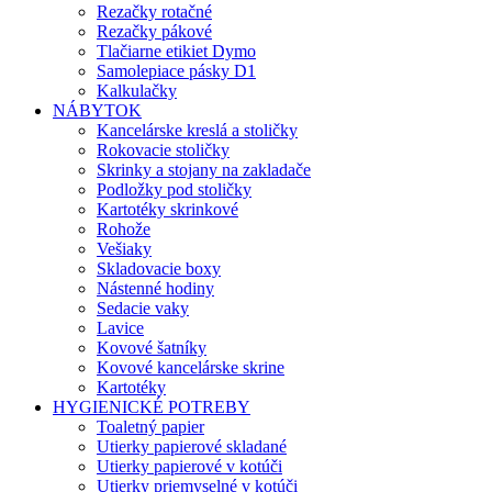
Rezačky rotačné
Rezačky pákové
Tlačiarne etikiet Dymo
Samolepiace pásky D1
Kalkulačky
NÁBYTOK
Kancelárske kreslá a stoličky
Rokovacie stoličky
Skrinky a stojany na zakladače
Podložky pod stoličky
Kartotéky skrinkové
Rohože
Vešiaky
Skladovacie boxy
Nástenné hodiny
Sedacie vaky
Lavice
Kovové šatníky
Kovové kancelárske skrine
Kartotéky
HYGIENICKÉ POTREBY
Toaletný papier
Utierky papierové skladané
Utierky papierové v kotúči
Utierky priemyselné v kotúči