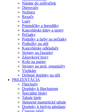
Náplne do zošívačiek
Dierovače
Nožnice
Rezače
Lupy
Pripináčiky a špendlíky
Kancelárske klipy a spony
Pečiatky
Podušky a farby na pečiatky
Podložky na stôl
Kancelárske odkladače
Stojany na časopisy
Zásuvkové boxy
Koše na papier
Stojany na perá, organizéry
Vizitkáre
Drôtené doplnky na stôl
PREZENTÁCIA
Flipcharty
Doplnky k flipchartom
Špeciálne bloky
Tabule biele
Sklenené magnetické tabule
Doplnky k bielym tabuliam
Čistenie tabúl