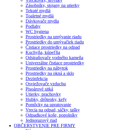
Vreckovky, servítky
Zásobníky, stojany na utierky
Tekuté mydlá
Toaletné mydlá
Dávkovače mydla
Podlahy
WC hygiena
Prostriedky na umývanie riadu
Prostriedky do umývačiek riadu
Čistiace prostriedky na odpad
Kuchyňa, kúpeľňa
Odstraňovače vodného kameňa
Univerzálne čistiace prostriedky
Prostriedky na nábytok
Prostriedky na okná a sklo
Dezinfekcia
Osviežovače vzduchu
Pisoárové sitká
Utierky, prachovky
Hubky, drôtenky, kefy
Pomôcky na upratovanie
Vrecia na odpad, sáčky, tašky
Odpadkové koše, popolníky
Jednorazový riad
OBČERSTVENIE PRE FIRMY