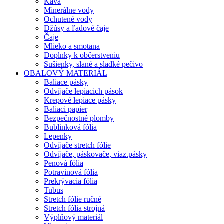
Káva
Minerálne vody
Ochutené vody
Džúsy a ľadové čaje
Čaje
Mlieko a smotana
Doplnky k občerstveniu
Sušienky, slané a sladké pečivo
OBALOVÝ MATERIÁL
Baliace pásky
Odvíjače lepiacich pások
Krepové lepiace pásky
Baliaci papier
Bezpečnostné plomby
Bublinková fólia
Lepenky
Odvíjače stretch fólie
Odvíjače, páskovače, viaz.pásky
Penová fólia
Potravinová fólia
Prekrývacia fólia
Tubus
Stretch fólie ručné
Stretch fólia strojná
Výplňový materiál