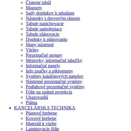
Čistenie tabúl
Magnety
Sady doplnkov k tabuliam
Nástenky s dreveným rámom
Tabule napichovacie
Tabule samolepiace
Tabule plánovacie
Doplnky k plánovaniu
Mapy nástenné
Vitríny
Prezentačné stojany
Menovky, informačné tabuľky
Informačné panely
Info značky a piktogramy
Systémy katalógových panelov
Nástenné prezentačné systémy
Podlahové prezentačné systémy
Fólie na spätnú projekciu
Ukazovadlá
Plátna
KANCELÁRSKA TECHNIKA
Plastové hrebene
Kovové hrebene
Materiál k väzbe
Laminovacie fólie