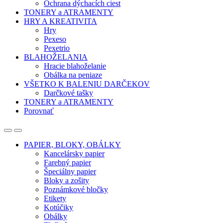
Ochrana dýchacích ciest
TONERY a ATRAMENTY
HRY A KREATIVITA
Hry
Pexeso
Pexetrio
BLAHOŽELANIA
Hracie blahoželanie
Obálka na peniaze
VŠETKO K BALENIU DARČEKOV
Darčkové tašky
TONERY a ATRAMENTY
Porovnať
Open
Close
PAPIER, BLOKY, OBÁLKY
Kancelársky papier
Farebný papier
Špeciálny papier
Bloky a zošity
Poznámkové bločky
Etikety
Kotúčiky
Obálky