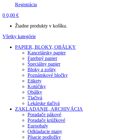
Registrácia
0
0,00
€
Žiadne produkty v košíku.
Všetky kategórie
PAPIER, BLOKY, OBÁLKY
Kancelársky papier
Farebný papier
Špeciálny papier
Bloky a zošity
Poznámkové bločky
Etikety
Kotúčiky
Obálky
Tlačivá
Lekárske tlačivá
ZAKLADANIE, ARCHIVÁCIA
Poradače pákové
Poradače krúžkové
Euroobaly
Odkladacie mapy
Písacie podložky