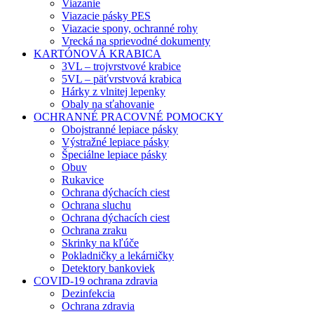
Viazanie
Viazacie pásky PES
Viazacie spony, ochranné rohy
Vrecká na sprievodné dokumenty
KARTÓNOVÁ KRABICA
3VL – trojvrstvové krabice
5VL – päťvrstvová krabica
Hárky z vlnitej lepenky
Obaly na sťahovanie
OCHRANNÉ PRACOVNÉ POMOCKY
Obojstranné lepiace pásky
Výstražné lepiace pásky
Špeciálne lepiace pásky
Obuv
Rukavice
Ochrana dýchacích ciest
Ochrana sluchu
Ochrana dýchacích ciest
Ochrana zraku
Skrinky na kľúče
Pokladničky a lekárničky
Detektory bankoviek
COVID-19 ochrana zdravia
Dezinfekcia
Ochrana zdravia