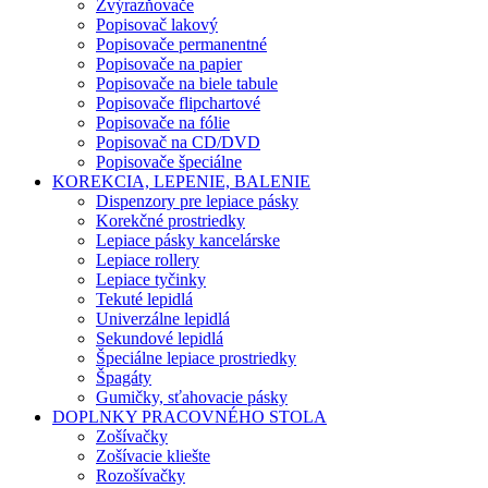
Zvýrazňovače
Popisovač lakový
Popisovače permanentné
Popisovače na papier
Popisovače na biele tabule
Popisovače flipchartové
Popisovače na fólie
Popisovač na CD/DVD
Popisovače špeciálne
KOREKCIA, LEPENIE, BALENIE
Dispenzory pre lepiace pásky
Korekčné prostriedky
Lepiace pásky kancelárske
Lepiace rollery
Lepiace tyčinky
Tekuté lepidlá
Univerzálne lepidlá
Sekundové lepidlá
Špeciálne lepiace prostriedky
Špagáty
Gumičky, sťahovacie pásky
DOPLNKY PRACOVNÉHO STOLA
Zošívačky
Zošívacie kliešte
Rozošívačky