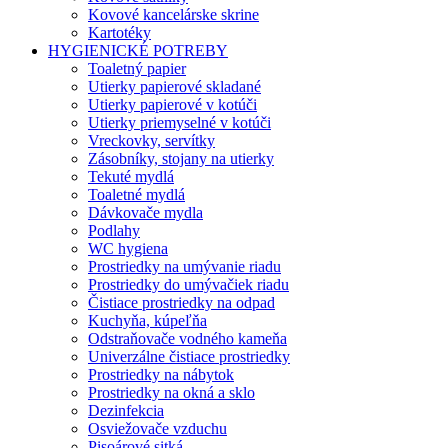
Kovové kancelárske skrine
Kartotéky
HYGIENICKÉ POTREBY
Toaletný papier
Utierky papierové skladané
Utierky papierové v kotúči
Utierky priemyselné v kotúči
Vreckovky, servítky
Zásobníky, stojany na utierky
Tekuté mydlá
Toaletné mydlá
Dávkovače mydla
Podlahy
WC hygiena
Prostriedky na umývanie riadu
Prostriedky do umývačiek riadu
Čistiace prostriedky na odpad
Kuchyňa, kúpeľňa
Odstraňovače vodného kameňa
Univerzálne čistiace prostriedky
Prostriedky na nábytok
Prostriedky na okná a sklo
Dezinfekcia
Osviežovače vzduchu
Pisoárové sitká