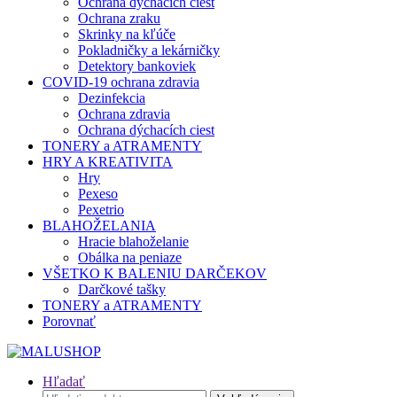
Ochrana dýchacích ciest
Ochrana zraku
Skrinky na kľúče
Pokladničky a lekárničky
Detektory bankoviek
COVID-19 ochrana zdravia
Dezinfekcia
Ochrana zdravia
Ochrana dýchacích ciest
TONERY a ATRAMENTY
HRY A KREATIVITA
Hry
Pexeso
Pexetrio
BLAHOŽELANIA
Hracie blahoželanie
Obálka na peniaze
VŠETKO K BALENIU DARČEKOV
Darčkové tašky
TONERY a ATRAMENTY
Porovnať
Hľadať
Hľadať: