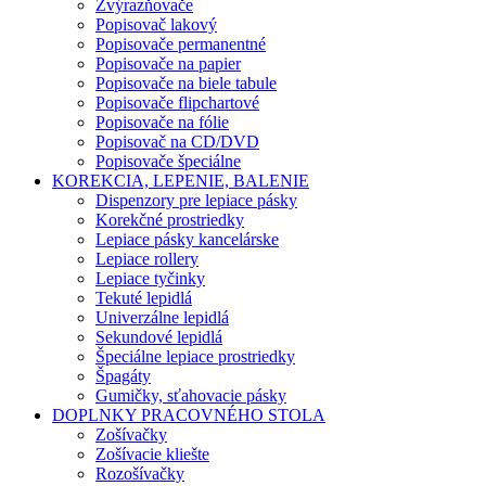
Zvýrazňovače
Popisovač lakový
Popisovače permanentné
Popisovače na papier
Popisovače na biele tabule
Popisovače flipchartové
Popisovače na fólie
Popisovač na CD/DVD
Popisovače špeciálne
KOREKCIA, LEPENIE, BALENIE
Dispenzory pre lepiace pásky
Korekčné prostriedky
Lepiace pásky kancelárske
Lepiace rollery
Lepiace tyčinky
Tekuté lepidlá
Univerzálne lepidlá
Sekundové lepidlá
Špeciálne lepiace prostriedky
Špagáty
Gumičky, sťahovacie pásky
DOPLNKY PRACOVNÉHO STOLA
Zošívačky
Zošívacie kliešte
Rozošívačky