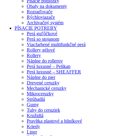
Písacie podložky
Obaly na dokumenty
Rozraďovače
Rýchloviazače
Archivačný systém
PÍSACIE POTREBY
Perá guľôčkové
Perá so stojanom
Viacfarbené multifunkčné perá
Rollery gélové
Rollery
Náplne do rollerov
Perá luxusné – Pelikan
Perá luxusné – SHEAFFER
Náplne do pier
Drevené ceruzky
Mechanické ceruzky
Mikroceruzky
Strúhadlá
Gumy
Tuhy do ceruziek
Kružidlá
Pravítka plastové a hliníkové
Kriedy
Liner