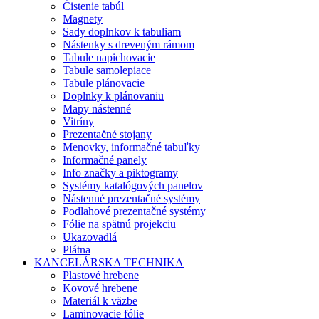
Čistenie tabúl
Magnety
Sady doplnkov k tabuliam
Nástenky s dreveným rámom
Tabule napichovacie
Tabule samolepiace
Tabule plánovacie
Doplnky k plánovaniu
Mapy nástenné
Vitríny
Prezentačné stojany
Menovky, informačné tabuľky
Informačné panely
Info značky a piktogramy
Systémy katalógových panelov
Nástenné prezentačné systémy
Podlahové prezentačné systémy
Fólie na spätnú projekciu
Ukazovadlá
Plátna
KANCELÁRSKA TECHNIKA
Plastové hrebene
Kovové hrebene
Materiál k väzbe
Laminovacie fólie