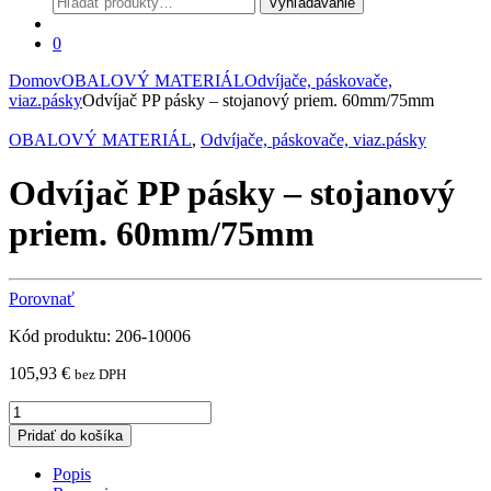
Vyhľadávanie
0
Domov
OBALOVÝ MATERIÁL
Odvíjače, páskovače,
viaz.pásky
Odvíjač PP pásky – stojanový priem. 60mm/75mm
OBALOVÝ MATERIÁL
,
Odvíjače, páskovače, viaz.pásky
Odvíjač PP pásky – stojanový
priem. 60mm/75mm
Porovnať
Kód produktu: 206-10006
105,93
€
bez DPH
Odvíjač
PP
Pridať do košíka
pásky
-
Popis
stojanový