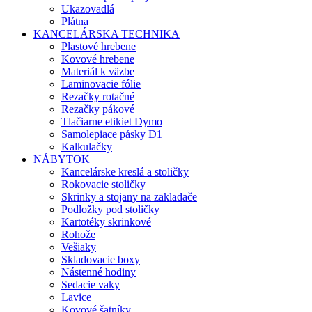
Ukazovadlá
Plátna
KANCELÁRSKA TECHNIKA
Plastové hrebene
Kovové hrebene
Materiál k väzbe
Laminovacie fólie
Rezačky rotačné
Rezačky pákové
Tlačiarne etikiet Dymo
Samolepiace pásky D1
Kalkulačky
NÁBYTOK
Kancelárske kreslá a stoličky
Rokovacie stoličky
Skrinky a stojany na zakladače
Podložky pod stoličky
Kartotéky skrinkové
Rohože
Vešiaky
Skladovacie boxy
Nástenné hodiny
Sedacie vaky
Lavice
Kovové šatníky