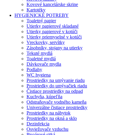
Kovové kancelárske skrine
Kartotéky
HYGIENICKÉ POTREBY
Toaletný papier
Utierky papierové skladané
Utierky papierové v kotúči
Utierky priemyselné v kotúči
Vreckovky, servítky
Zásobníky, stojany na utierky
Tekuté mydlá
Toaletné mydlá
Dávkovače mydla
Podlahy
WC hygiena
Prostriedky na umývanie riadu
Prostriedky do umývačiek riadu
Čistiace prostriedky na odpad
Kuchyňa, kúpeľňa
Odstraňovače vodného kameňa
Univerzálne čistiace prostriedky
Prostriedky na nábytok
Prostriedky na okná a sklo
Dezinfekcia
Osviežovače vzduchu
Pisoárové sitká