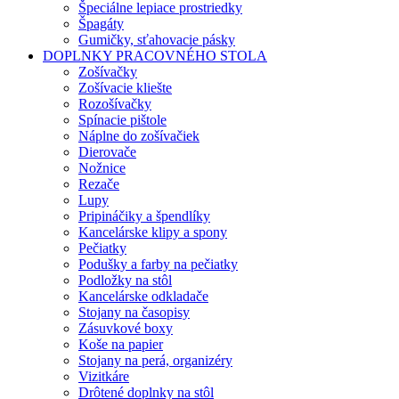
Špeciálne lepiace prostriedky
Špagáty
Gumičky, sťahovacie pásky
DOPLNKY PRACOVNÉHO STOLA
Zošívačky
Zošívacie kliešte
Rozošívačky
Spínacie pištole
Náplne do zošívačiek
Dierovače
Nožnice
Rezače
Lupy
Pripináčiky a špendlíky
Kancelárske klipy a spony
Pečiatky
Podušky a farby na pečiatky
Podložky na stôl
Kancelárske odkladače
Stojany na časopisy
Zásuvkové boxy
Koše na papier
Stojany na perá, organizéry
Vizitkáre
Drôtené doplnky na stôl