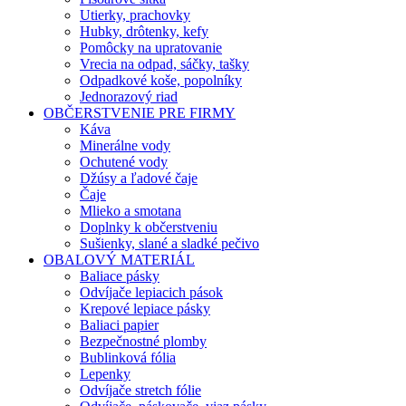
Utierky, prachovky
Hubky, drôtenky, kefy
Pomôcky na upratovanie
Vrecia na odpad, sáčky, tašky
Odpadkové koše, popolníky
Jednorazový riad
OBČERSTVENIE PRE FIRMY
Káva
Minerálne vody
Ochutené vody
Džúsy a ľadové čaje
Čaje
Mlieko a smotana
Doplnky k občerstveniu
Sušienky, slané a sladké pečivo
OBALOVÝ MATERIÁL
Baliace pásky
Odvíjače lepiacich pások
Krepové lepiace pásky
Baliaci papier
Bezpečnostné plomby
Bublinková fólia
Lepenky
Odvíjače stretch fólie