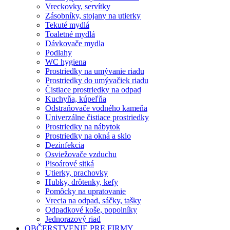
Vreckovky, servítky
Zásobníky, stojany na utierky
Tekuté mydlá
Toaletné mydlá
Dávkovače mydla
Podlahy
WC hygiena
Prostriedky na umývanie riadu
Prostriedky do umývačiek riadu
Čistiace prostriedky na odpad
Kuchyňa, kúpeľňa
Odstraňovače vodného kameňa
Univerzálne čistiace prostriedky
Prostriedky na nábytok
Prostriedky na okná a sklo
Dezinfekcia
Osviežovače vzduchu
Pisoárové sitká
Utierky, prachovky
Hubky, drôtenky, kefy
Pomôcky na upratovanie
Vrecia na odpad, sáčky, tašky
Odpadkové koše, popolníky
Jednorazový riad
OBČERSTVENIE PRE FIRMY