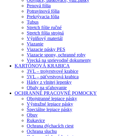
Odvíjače, páskovače, viaz.pásky
Penová fólia
Potravinová fólia
Prekrývacia fólia
Tubus
Stretch fólie ručné
Stretch fólia strojná
Výplňový materiál
Viazanie
Viazacie pásky PES
Viazacie spony, ochranné rohy
Vrecká na sprievodné dokumenty
KARTÓNOVÁ KRABICA
3VL – trojvrstvové krabice
5VL – päťvrstvová krabica
Hárky z vlnitej lepenky
Obaly na sťahovanie
OCHRANNÉ PRACOVNÉ POMOCKY
Obojstranné lepiace pásky
Výstražné lepiace pásky
Špeciálne lepiace pásky
Obuv
Rukavice
Ochrana dýchacích ciest
Ochrana sluchu