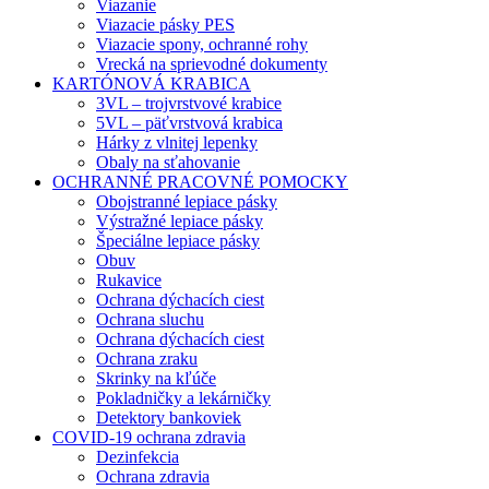
Viazanie
Viazacie pásky PES
Viazacie spony, ochranné rohy
Vrecká na sprievodné dokumenty
KARTÓNOVÁ KRABICA
3VL – trojvrstvové krabice
5VL – päťvrstvová krabica
Hárky z vlnitej lepenky
Obaly na sťahovanie
OCHRANNÉ PRACOVNÉ POMOCKY
Obojstranné lepiace pásky
Výstražné lepiace pásky
Špeciálne lepiace pásky
Obuv
Rukavice
Ochrana dýchacích ciest
Ochrana sluchu
Ochrana dýchacích ciest
Ochrana zraku
Skrinky na kľúče
Pokladničky a lekárničky
Detektory bankoviek
COVID-19 ochrana zdravia
Dezinfekcia
Ochrana zdravia