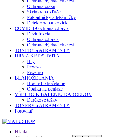
Ochrana dýchacích ciest
Ochrana zraku
Skrinky na kľúče
Pokladničky a lekárničky
Detektory bankoviek
COVID-19 ochrana zdravia
Dezinfekcia
Ochrana zdravia
Ochrana dýchacích ciest
TONERY a ATRAMENTY
HRY A KREATIVITA
Hry
Pexeso
Pexetrio
BLAHOŽELANIA
Hracie blahoželanie
Obálka na peniaze
VŠETKO K BALENIU DARČEKOV
Darčkové tašky
TONERY a ATRAMENTY
Porovnať
Hľadať
Hľadať: