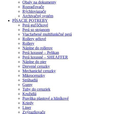
Obaly na dokumenty
Rozraďovače
Rýchloviazače
Archivačný systém
PÍSACIE POTREBY
Perá guľôčkové
Perá so stojanom
Viacfarbené multifunkčné perá
Rollery gélové
Rollery
Náplne do rollerov
Perá luxusné – Pelikan
Perá luxusné – SHEAFFER
Náplne do pier
Drevené ceruzky
Mechanické ceruzky
Mikroceruzky
Strúhadlá
Gumy
Tuhy do ceruziek
Kružidlá
Pravítka plastové a hliníkové
Kriedy
Liner
Zvýrazňovače