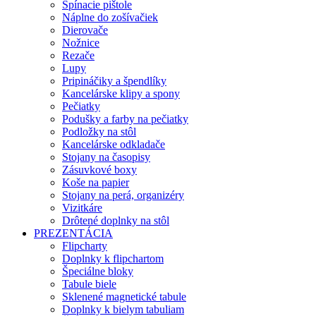
Spínacie pištole
Náplne do zošívačiek
Dierovače
Nožnice
Rezače
Lupy
Pripináčiky a špendlíky
Kancelárske klipy a spony
Pečiatky
Podušky a farby na pečiatky
Podložky na stôl
Kancelárske odkladače
Stojany na časopisy
Zásuvkové boxy
Koše na papier
Stojany na perá, organizéry
Vizitkáre
Drôtené doplnky na stôl
PREZENTÁCIA
Flipcharty
Doplnky k flipchartom
Špeciálne bloky
Tabule biele
Sklenené magnetické tabule
Doplnky k bielym tabuliam