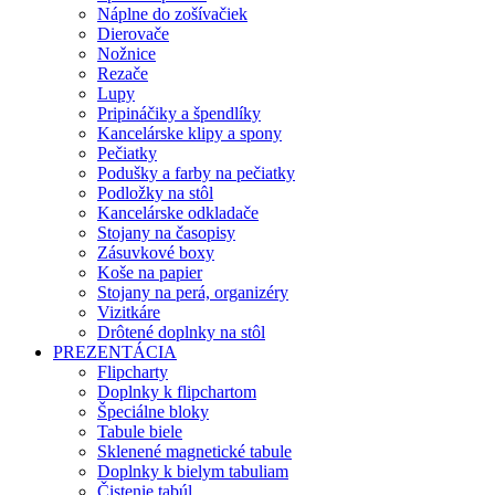
Náplne do zošívačiek
Dierovače
Nožnice
Rezače
Lupy
Pripináčiky a špendlíky
Kancelárske klipy a spony
Pečiatky
Podušky a farby na pečiatky
Podložky na stôl
Kancelárske odkladače
Stojany na časopisy
Zásuvkové boxy
Koše na papier
Stojany na perá, organizéry
Vizitkáre
Drôtené doplnky na stôl
PREZENTÁCIA
Flipcharty
Doplnky k flipchartom
Špeciálne bloky
Tabule biele
Sklenené magnetické tabule
Doplnky k bielym tabuliam
Čistenie tabúl