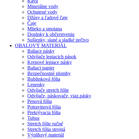
Káva
Minerálne vody
Ochutené vody
Džúsy a ľadové čaje
Čaje
Mlieko a smotana
Doplnky k občerstveniu
Sušienky, slané a sladké pečivo
OBALOVÝ MATERIÁL
Baliace pásky
Odvíjače lepiacich pások
Krepové lepiace pásky
Baliaci papier
Bezpečnostné plomby
Bublinková fólia
Lepenky
Odvíjače stretch fólie
Odvíjače, páskovače, viaz.pásky
Penová fólia
Potravinová fólia
Prekrývacia fólia
Tubus
Stretch fólie ručné
Stretch fólia strojná
Výplňový materiál