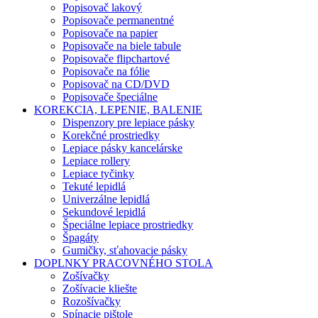
Popisovač lakový
Popisovače permanentné
Popisovače na papier
Popisovače na biele tabule
Popisovače flipchartové
Popisovače na fólie
Popisovač na CD/DVD
Popisovače špeciálne
KOREKCIA, LEPENIE, BALENIE
Dispenzory pre lepiace pásky
Korekčné prostriedky
Lepiace pásky kancelárske
Lepiace rollery
Lepiace tyčinky
Tekuté lepidlá
Univerzálne lepidlá
Sekundové lepidlá
Špeciálne lepiace prostriedky
Špagáty
Gumičky, sťahovacie pásky
DOPLNKY PRACOVNÉHO STOLA
Zošívačky
Zošívacie kliešte
Rozošívačky
Spínacie pištole