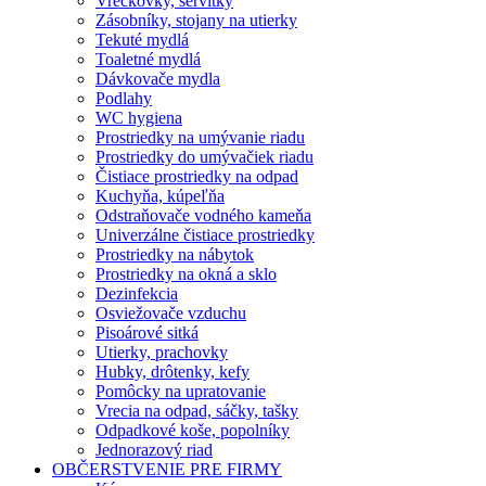
Vreckovky, servítky
Zásobníky, stojany na utierky
Tekuté mydlá
Toaletné mydlá
Dávkovače mydla
Podlahy
WC hygiena
Prostriedky na umývanie riadu
Prostriedky do umývačiek riadu
Čistiace prostriedky na odpad
Kuchyňa, kúpeľňa
Odstraňovače vodného kameňa
Univerzálne čistiace prostriedky
Prostriedky na nábytok
Prostriedky na okná a sklo
Dezinfekcia
Osviežovače vzduchu
Pisoárové sitká
Utierky, prachovky
Hubky, drôtenky, kefy
Pomôcky na upratovanie
Vrecia na odpad, sáčky, tašky
Odpadkové koše, popolníky
Jednorazový riad
OBČERSTVENIE PRE FIRMY