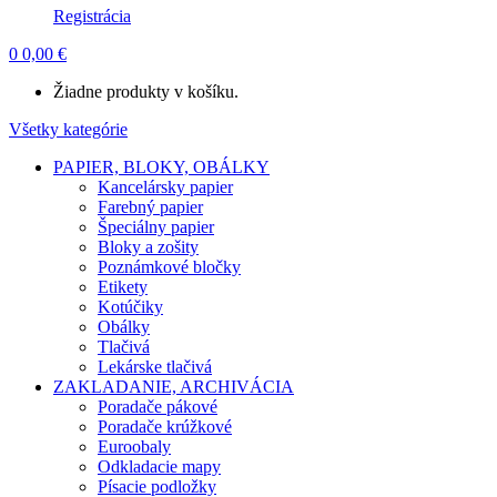
Registrácia
0
0,00
€
Žiadne produkty v košíku.
Všetky kategórie
PAPIER, BLOKY, OBÁLKY
Kancelársky papier
Farebný papier
Špeciálny papier
Bloky a zošity
Poznámkové bločky
Etikety
Kotúčiky
Obálky
Tlačivá
Lekárske tlačivá
ZAKLADANIE, ARCHIVÁCIA
Poradače pákové
Poradače krúžkové
Euroobaly
Odkladacie mapy
Písacie podložky