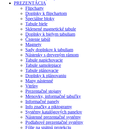
PREZENTÁCIA
Flipcharty
Doplnky k flipchartom
Špeciálne bloky
Tabule biele
Sklenené magnetické tabule
Doplnky k bielym tabuliam
Čistenie tabúl
Magnety
Sady doplnkov k tabuliam
Nástenky s dreveným rámom
Tabule napichovacie
Tabule samolepiace
Tabule plánovacie
Doplnky k plánovaniu
Mapy nástenné
Vitríny
Prezentačné stojany
Menovky, informačné tabuľky
Informačné panely
Info značky a piktogramy
Systémy katalógových panelov
Nástenné prezentačné systémy
Podlahové prezentačné systémy
Fólie na spätnú projekciu