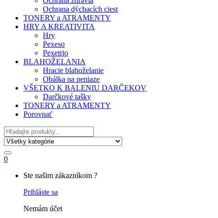
Ochrana zdravia
Ochrana dýchacích ciest
TONERY a ATRAMENTY
HRY A KREATIVITA
Hry
Pexeso
Pexetrio
BLAHOŽELANIA
Hracie blahoželanie
Obálka na peniaze
VŠETKO K BALENIU DARČEKOV
Darčkové tašky
TONERY a ATRAMENTY
Porovnať
Hľadať
0
My
Ste našim zákazníkom ?
Account
Prihláste sa
Nemám účet