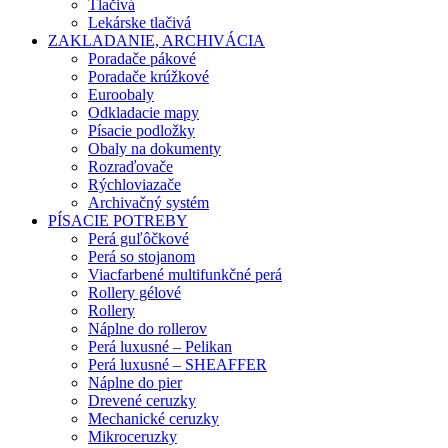
Tlačivá
Lekárske tlačivá
ZAKLADANIE, ARCHIVÁCIA
Poradače pákové
Poradače krúžkové
Euroobaly
Odkladacie mapy
Písacie podložky
Obaly na dokumenty
Rozraďovače
Rýchloviazače
Archivačný systém
PÍSACIE POTREBY
Perá guľôčkové
Perá so stojanom
Viacfarbené multifunkčné perá
Rollery gélové
Rollery
Náplne do rollerov
Perá luxusné – Pelikan
Perá luxusné – SHEAFFER
Náplne do pier
Drevené ceruzky
Mechanické ceruzky
Mikroceruzky