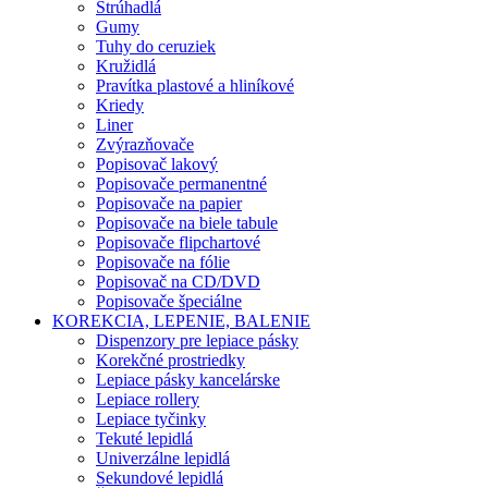
Strúhadlá
Gumy
Tuhy do ceruziek
Kružidlá
Pravítka plastové a hliníkové
Kriedy
Liner
Zvýrazňovače
Popisovač lakový
Popisovače permanentné
Popisovače na papier
Popisovače na biele tabule
Popisovače flipchartové
Popisovače na fólie
Popisovač na CD/DVD
Popisovače špeciálne
KOREKCIA, LEPENIE, BALENIE
Dispenzory pre lepiace pásky
Korekčné prostriedky
Lepiace pásky kancelárske
Lepiace rollery
Lepiace tyčinky
Tekuté lepidlá
Univerzálne lepidlá
Sekundové lepidlá