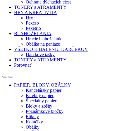
Ochrana dýchacích ciest
TONERY a ATRAMENTY
HRY A KREATIVITA
Hry
Pexeso
Pexetrio
BLAHOŽELANIA
Hracie blahoželanie
Obálka na peniaze
VŠETKO K BALENIU DARČEKOV
Darčkové tašky
TONERY a ATRAMENTY
Porovnať
Open
Close
PAPIER, BLOKY, OBÁLKY
Kancelársky papier
Farebný papier
Špeciálny papier
Bloky a zošity
Poznámkové bločky
Etikety
Kotúčiky
Obálky