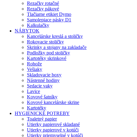
Rezačky rotačné
Rezačky pákové
Tlačiarne etikiet Dymo
Samolepiace pásky D1
Kalkulačky
NÁBYTOK
Kancelárske kreslá a stoličky
Rokovacie stoličky
Skrinky a stojany na zakladače
Podložky pod stoličky
Kartotéky skrinkové
Rohože
Vešiaky
Skladovacie boxy
Nástenné hodiny
Sedacie vaky
Lavice
Kovové šatníky
Kovové kancelárske skrine
Kartotéky
HYGIENICKÉ POTREBY
Toaletný papier
Utierky papierové skladané
Utierky papierové v kotúči
Utierky priemyselné v kotúči