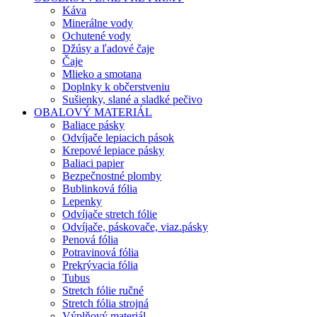
Káva
Minerálne vody
Ochutené vody
Džúsy a ľadové čaje
Čaje
Mlieko a smotana
Doplnky k občerstveniu
Sušienky, slané a sladké pečivo
OBALOVÝ MATERIÁL
Baliace pásky
Odvíjače lepiacich pások
Krepové lepiace pásky
Baliaci papier
Bezpečnostné plomby
Bublinková fólia
Lepenky
Odvíjače stretch fólie
Odvíjače, páskovače, viaz.pásky
Penová fólia
Potravinová fólia
Prekrývacia fólia
Tubus
Stretch fólie ručné
Stretch fólia strojná
Výplňový materiál