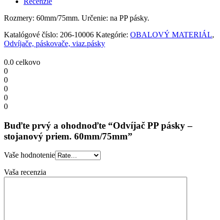
Recenzie
priem.
60mm/75mm
Rozmery: 60mm/75mm. Určenie: na PP pásky.
quantity
Katalógové číslo:
206-10006
Kategórie:
OBALOVÝ MATERIÁL
,
Odvíjače, páskovače, viaz.pásky
0.0
celkovo
0
0
0
0
0
Buďte prvý a ohodnoďte “Odvíjač PP pásky –
stojanový priem. 60mm/75mm”
Vaše hodnotenie
Vaša recenzia