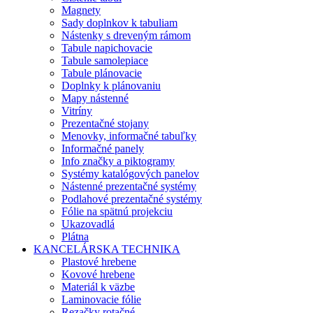
Magnety
Sady doplnkov k tabuliam
Nástenky s dreveným rámom
Tabule napichovacie
Tabule samolepiace
Tabule plánovacie
Doplnky k plánovaniu
Mapy nástenné
Vitríny
Prezentačné stojany
Menovky, informačné tabuľky
Informačné panely
Info značky a piktogramy
Systémy katalógových panelov
Nástenné prezentačné systémy
Podlahové prezentačné systémy
Fólie na spätnú projekciu
Ukazovadlá
Plátna
KANCELÁRSKA TECHNIKA
Plastové hrebene
Kovové hrebene
Materiál k väzbe
Laminovacie fólie
Rezačky rotačné