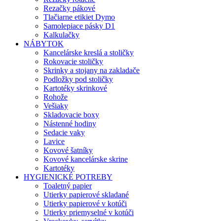
Rezačky pákové
Tlačiarne etikiet Dymo
Samolepiace pásky D1
Kalkulačky
NÁBYTOK
Kancelárske kreslá a stoličky
Rokovacie stoličky
Skrinky a stojany na zakladače
Podložky pod stoličky
Kartotéky skrinkové
Rohože
Vešiaky
Skladovacie boxy
Nástenné hodiny
Sedacie vaky
Lavice
Kovové šatníky
Kovové kancelárske skrine
Kartotéky
HYGIENICKÉ POTREBY
Toaletný papier
Utierky papierové skladané
Utierky papierové v kotúči
Utierky priemyselné v kotúči