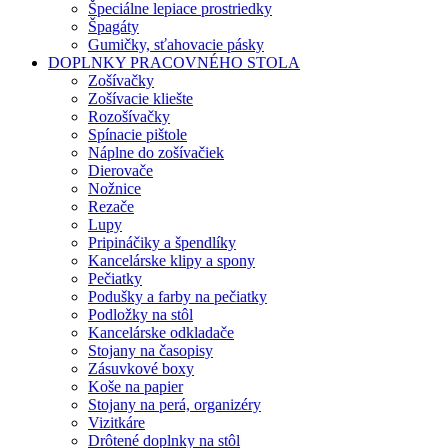
Špeciálne lepiace prostriedky
Špagáty
Gumičky, sťahovacie pásky
DOPLNKY PRACOVNÉHO STOLA
Zošívačky
Zošívacie kliešte
Rozošívačky
Spínacie pištole
Náplne do zošívačiek
Dierovače
Nožnice
Rezače
Lupy
Pripináčiky a špendlíky
Kancelárske klipy a spony
Pečiatky
Podušky a farby na pečiatky
Podložky na stôl
Kancelárske odkladače
Stojany na časopisy
Zásuvkové boxy
Koše na papier
Stojany na perá, organizéry
Vizitkáre
Drôtené doplnky na stôl