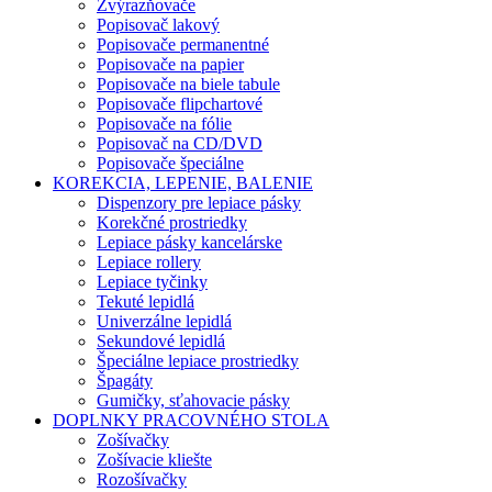
Zvýrazňovače
Popisovač lakový
Popisovače permanentné
Popisovače na papier
Popisovače na biele tabule
Popisovače flipchartové
Popisovače na fólie
Popisovač na CD/DVD
Popisovače špeciálne
KOREKCIA, LEPENIE, BALENIE
Dispenzory pre lepiace pásky
Korekčné prostriedky
Lepiace pásky kancelárske
Lepiace rollery
Lepiace tyčinky
Tekuté lepidlá
Univerzálne lepidlá
Sekundové lepidlá
Špeciálne lepiace prostriedky
Špagáty
Gumičky, sťahovacie pásky
DOPLNKY PRACOVNÉHO STOLA
Zošívačky
Zošívacie kliešte
Rozošívačky