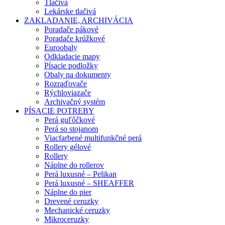
Tlačivá
Lekárske tlačivá
ZAKLADANIE, ARCHIVÁCIA
Poradače pákové
Poradače krúžkové
Euroobaly
Odkladacie mapy
Písacie podložky
Obaly na dokumenty
Rozraďovače
Rýchloviazače
Archivačný systém
PÍSACIE POTREBY
Perá guľôčkové
Perá so stojanom
Viacfarbené multifunkčné perá
Rollery gélové
Rollery
Náplne do rollerov
Perá luxusné – Pelikan
Perá luxusné – SHEAFFER
Náplne do pier
Drevené ceruzky
Mechanické ceruzky
Mikroceruzky