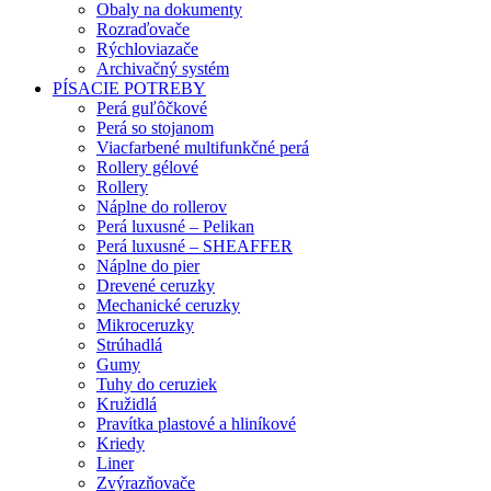
Obaly na dokumenty
Rozraďovače
Rýchloviazače
Archivačný systém
PÍSACIE POTREBY
Perá guľôčkové
Perá so stojanom
Viacfarbené multifunkčné perá
Rollery gélové
Rollery
Náplne do rollerov
Perá luxusné – Pelikan
Perá luxusné – SHEAFFER
Náplne do pier
Drevené ceruzky
Mechanické ceruzky
Mikroceruzky
Strúhadlá
Gumy
Tuhy do ceruziek
Kružidlá
Pravítka plastové a hliníkové
Kriedy
Liner
Zvýrazňovače