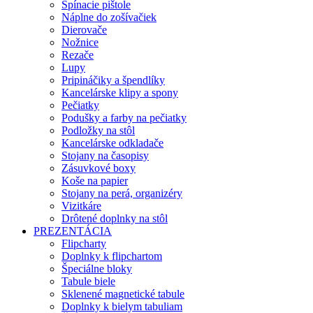
Spínacie pištole
Náplne do zošívačiek
Dierovače
Nožnice
Rezače
Lupy
Pripináčiky a špendlíky
Kancelárske klipy a spony
Pečiatky
Podušky a farby na pečiatky
Podložky na stôl
Kancelárske odkladače
Stojany na časopisy
Zásuvkové boxy
Koše na papier
Stojany na perá, organizéry
Vizitkáre
Drôtené doplnky na stôl
PREZENTÁCIA
Flipcharty
Doplnky k flipchartom
Špeciálne bloky
Tabule biele
Sklenené magnetické tabule
Doplnky k bielym tabuliam