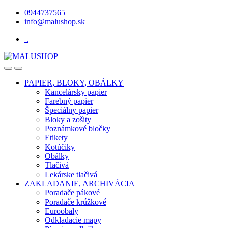
Skip
Skip
0944737565
to
to
info@malushop.sk
navigation
content
.
Open
Close
PAPIER, BLOKY, OBÁLKY
Kancelársky papier
Farebný papier
Špeciálny papier
Bloky a zošity
Poznámkové bločky
Etikety
Kotúčiky
Obálky
Tlačivá
Lekárske tlačivá
ZAKLADANIE, ARCHIVÁCIA
Poradače pákové
Poradače krúžkové
Euroobaly
Odkladacie mapy