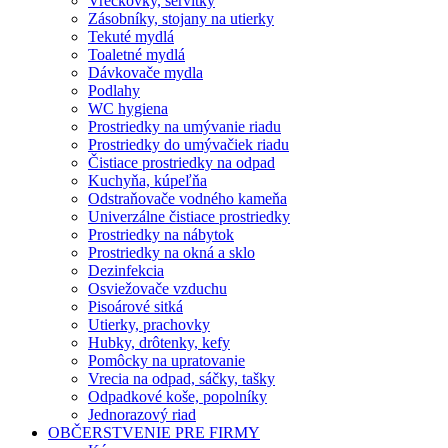
Vreckovky, servítky
Zásobníky, stojany na utierky
Tekuté mydlá
Toaletné mydlá
Dávkovače mydla
Podlahy
WC hygiena
Prostriedky na umývanie riadu
Prostriedky do umývačiek riadu
Čistiace prostriedky na odpad
Kuchyňa, kúpeľňa
Odstraňovače vodného kameňa
Univerzálne čistiace prostriedky
Prostriedky na nábytok
Prostriedky na okná a sklo
Dezinfekcia
Osviežovače vzduchu
Pisoárové sitká
Utierky, prachovky
Hubky, drôtenky, kefy
Pomôcky na upratovanie
Vrecia na odpad, sáčky, tašky
Odpadkové koše, popolníky
Jednorazový riad
OBČERSTVENIE PRE FIRMY