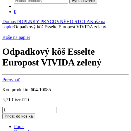
Vyhľadávanie
0
Domov
DOPLNKY PRACOVNÉHO STOLA
Koše na
papier
Odpadkový kôš Esselte Europost VIVIDA zelený
Koše na papier
Odpadkový kôš Esselte
Europost VIVIDA zelený
Porovnať
Kód produktu: 604-10085
5,71
€
bez DPH
Odpadkový
kôš
Pridať do košíka
Esselte
Europost
Popis
VIVIDA