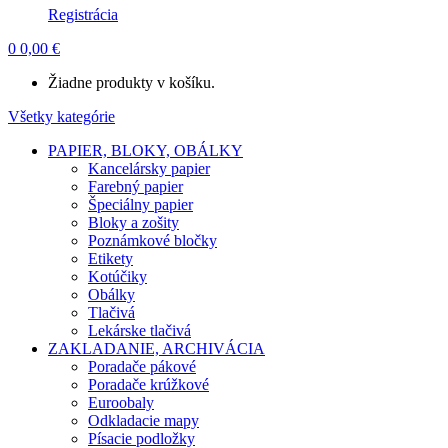
Registrácia
0
0,00
€
Žiadne produkty v košíku.
Všetky kategórie
PAPIER, BLOKY, OBÁLKY
Kancelársky papier
Farebný papier
Špeciálny papier
Bloky a zošity
Poznámkové bločky
Etikety
Kotúčiky
Obálky
Tlačivá
Lekárske tlačivá
ZAKLADANIE, ARCHIVÁCIA
Poradače pákové
Poradače krúžkové
Euroobaly
Odkladacie mapy
Písacie podložky