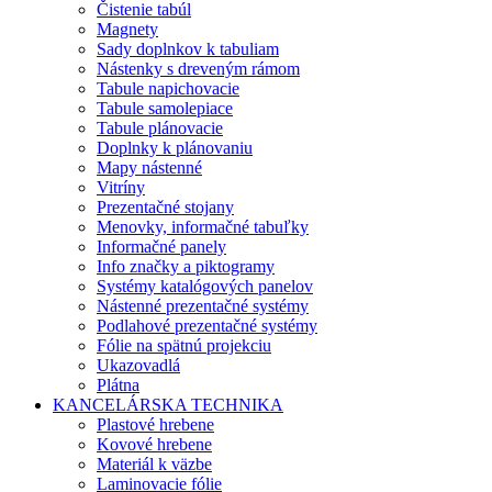
Čistenie tabúl
Magnety
Sady doplnkov k tabuliam
Nástenky s dreveným rámom
Tabule napichovacie
Tabule samolepiace
Tabule plánovacie
Doplnky k plánovaniu
Mapy nástenné
Vitríny
Prezentačné stojany
Menovky, informačné tabuľky
Informačné panely
Info značky a piktogramy
Systémy katalógových panelov
Nástenné prezentačné systémy
Podlahové prezentačné systémy
Fólie na spätnú projekciu
Ukazovadlá
Plátna
KANCELÁRSKA TECHNIKA
Plastové hrebene
Kovové hrebene
Materiál k väzbe
Laminovacie fólie