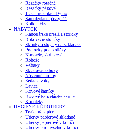
Rezačky rotačné
Rezačky pákové
Tlačiarne etikiet Dymo
Samolepiace pásky D1
Kalkulačky
NÁBYTOK
Kancelárske kreslá a stoličky
Rokovacie stoličky
Skrinky a stojany na zakladače
Podložky pod stoličky
Kartotéky skrinkové
Rohože
Vešiaky
Skladovacie boxy
Nástenné hodiny
Sedacie vaky
Lavice
Kovové šatníky
Kovové kancelárske skrine
Kartotéky
HYGIENICKÉ POTREBY
Toaletný papier
Utierky papierové skladané
Utierky papierové v kotúči
Utierky priemyselné v kotúči