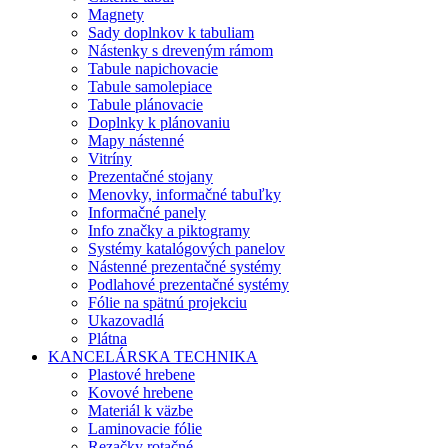
Magnety
Sady doplnkov k tabuliam
Nástenky s dreveným rámom
Tabule napichovacie
Tabule samolepiace
Tabule plánovacie
Doplnky k plánovaniu
Mapy nástenné
Vitríny
Prezentačné stojany
Menovky, informačné tabuľky
Informačné panely
Info značky a piktogramy
Systémy katalógových panelov
Nástenné prezentačné systémy
Podlahové prezentačné systémy
Fólie na spätnú projekciu
Ukazovadlá
Plátna
KANCELÁRSKA TECHNIKA
Plastové hrebene
Kovové hrebene
Materiál k väzbe
Laminovacie fólie
Rezačky rotačné