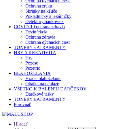
Ochrana dýchacích ciest
Ochrana zraku
Skrinky na kľúče
Pokladničky a lekárničky
Detektory bankoviek
COVID-19 ochrana zdravia
Dezinfekcia
Ochrana zdravia
Ochrana dýchacích ciest
TONERY a ATRAMENTY
HRY A KREATIVITA
Hry
Pexeso
Pexetrio
BLAHOŽELANIA
Hracie blahoželanie
Obálka na peniaze
VŠETKO K BALENIU DARČEKOV
Darčkové tašky
TONERY a ATRAMENTY
Porovnať
Hľadať
Hľadať: