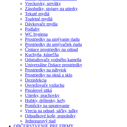
Vreckovky, servítky
Zásobníky, stojany na utierky
Tekuté mydlá
Toaletné mydlá
Dávkovače mydla
Podlahy
WC hygiena
Prostriedky na umývanie riadu
Prostriedky do umývačiek riadu
Čistiace prostriedky na odpad
Kuchyňa, kúpeľňa
Odstraňovače vodného kameňa
Univerzálne čistiace prostriedky
Prostriedky na nábytok
Prostriedky na okná a sklo
Dezinfekcia
Osviežovače vzduchu
Pisoárové sitká
Utierky, prachovky
Hubky, drôtenky, kefy
Pomôcky na upratovanie
Vrecia na odpad, sáčky, tašky
Odpadkové koše, popolníky
Jednorazový riad
OBČERSTVENIE PRE FIRMY