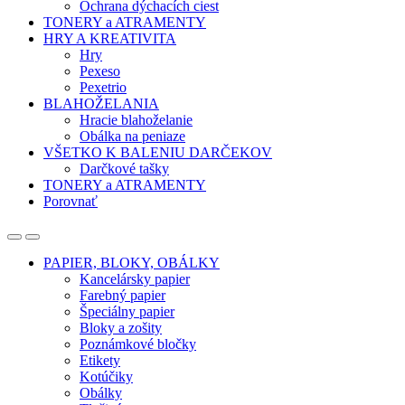
Ochrana dýchacích ciest
TONERY a ATRAMENTY
HRY A KREATIVITA
Hry
Pexeso
Pexetrio
BLAHOŽELANIA
Hracie blahoželanie
Obálka na peniaze
VŠETKO K BALENIU DARČEKOV
Darčkové tašky
TONERY a ATRAMENTY
Porovnať
Open
Close
PAPIER, BLOKY, OBÁLKY
Kancelársky papier
Farebný papier
Špeciálny papier
Bloky a zošity
Poznámkové bločky
Etikety
Kotúčiky
Obálky