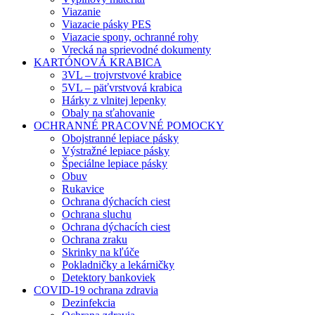
Viazanie
Viazacie pásky PES
Viazacie spony, ochranné rohy
Vrecká na sprievodné dokumenty
KARTÓNOVÁ KRABICA
3VL – trojvrstvové krabice
5VL – päťvrstvová krabica
Hárky z vlnitej lepenky
Obaly na sťahovanie
OCHRANNÉ PRACOVNÉ POMOCKY
Obojstranné lepiace pásky
Výstražné lepiace pásky
Špeciálne lepiace pásky
Obuv
Rukavice
Ochrana dýchacích ciest
Ochrana sluchu
Ochrana dýchacích ciest
Ochrana zraku
Skrinky na kľúče
Pokladničky a lekárničky
Detektory bankoviek
COVID-19 ochrana zdravia
Dezinfekcia