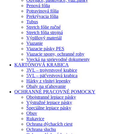
Odvíjače, páskovače, viaz.pásky
Penová fólia
Potravinová fólia
Prekrývacia fólia
Tubus
Stretch fólie ručné
Stretch fólia strojná
Výplňový materiál
Viazanie
Viazacie pásky PES
Viazacie spony, ochranné rohy
Vrecká na sprievodné dokumenty
KARTÓNOVÁ KRABICA
3VL – trojvrstvové krabice
5VL – päťvrstvová krabica
Hárky z vlnitej lepenky
Obaly na sťahovanie
OCHRANNÉ PRACOVNÉ POMOCKY
Obojstranné lepiace pásky
Výstražné lepiace pásky
Špeciálne lepiace pásky
Obuv
Rukavice
Ochrana dýchacích ciest
Ochrana sluchu