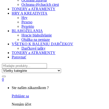
Ochrana zdravia
Ochrana dýchacích ciest
TONERY a ATRAMENTY
HRY A KREATIVITA
Hry
Pexeso
Pexetrio
BLAHOŽELANIA
Hracie blahoželanie
Obálka na peniaze
VŠETKO K BALENIU DARČEKOV
Darčkové tašky
TONERY a ATRAMENTY
Porovnať
Hľadať
0
My
Ste našim zákazníkom ?
Account
Prihláste sa
Nemám účet