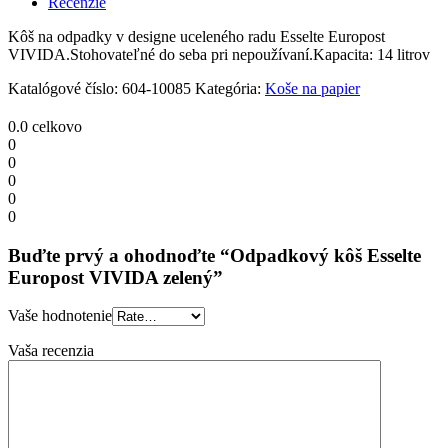
Recenzie
zelený
quantity
Kôš na odpadky v designe uceleného radu Esselte Europost
VIVIDA.Stohovateľné do seba pri nepoužívaní.Kapacita: 14 litrov
Katalógové číslo:
604-10085
Kategória:
Koše na papier
0.0
celkovo
0
0
0
0
0
Buďte prvý a ohodnoďte “Odpadkový kôš Esselte
Europost VIVIDA zelený”
Vaše hodnotenie
Vaša recenzia