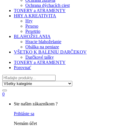
Ochrana zdravia
Ochrana dýchacích ciest
TONERY a ATRAMENTY
HRY A KREATIVITA
Hry
Pexeso
Pexetrio
BLAHOŽELANIA
Hracie blahoželanie
Obálka na peniaze
VŠETKO K BALENIU DARČEKOV
Darčkové tašky
TONERY a ATRAMENTY
Porovnať
Hľadať
0
My
Ste našim zákazníkom ?
Account
Prihláste sa
Nemám účet