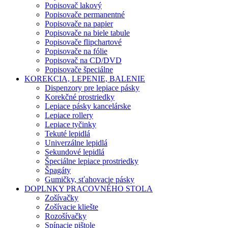
Popisovač lakový
Popisovače permanentné
Popisovače na papier
Popisovače na biele tabule
Popisovače flipchartové
Popisovače na fólie
Popisovač na CD/DVD
Popisovače špeciálne
KOREKCIA, LEPENIE, BALENIE
Dispenzory pre lepiace pásky
Korekčné prostriedky
Lepiace pásky kancelárske
Lepiace rollery
Lepiace tyčinky
Tekuté lepidlá
Univerzálne lepidlá
Sekundové lepidlá
Špeciálne lepiace prostriedky
Špagáty
Gumičky, sťahovacie pásky
DOPLNKY PRACOVNÉHO STOLA
Zošívačky
Zošívacie kliešte
Rozošívačky
Spínacie pištole