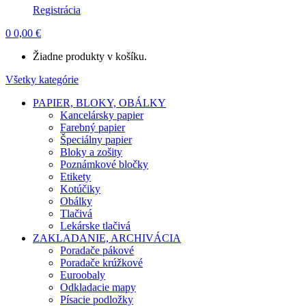
Registrácia
0
0,00
€
Žiadne produkty v košíku.
Všetky kategórie
PAPIER, BLOKY, OBÁLKY
Kancelársky papier
Farebný papier
Špeciálny papier
Bloky a zošity
Poznámkové bločky
Etikety
Kotúčiky
Obálky
Tlačivá
Lekárske tlačivá
ZAKLADANIE, ARCHIVÁCIA
Poradače pákové
Poradače krúžkové
Euroobaly
Odkladacie mapy
Písacie podložky