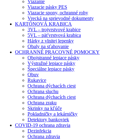
Viazanie
Viazacie pásky PES
Viazacie spony, ochranné rohy
Vrecká na sprievodné dokumenty
KARTÓNOVÁ KRABICA
3VL – trojvrstvové krabice
5VL – päťvrstvová krabica
Hárky z vlnitej lepenky
Obaly na sťahovanie
OCHRANNÉ PRACOVNÉ POMOCKY
Obojstranné lepiace pásky
Výstražné lepiace pásky
Špeciálne lepiace pásky
Obuv
Rukavice
Ochrana dýchacích ciest
Ochrana sluchu
Ochrana dýchacích ciest
Ochrana zraku
Skrinky na kľúče
Pokladničky a lekárničky
Detektory bankoviek
COVID-19 ochrana zdravia
Dezinfekcia
Ochrana zdravia