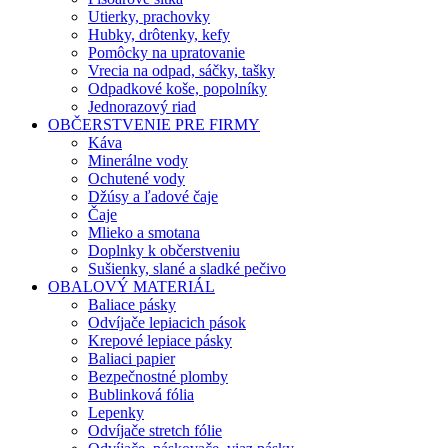
Utierky, prachovky
Hubky, drôtenky, kefy
Pomôcky na upratovanie
Vrecia na odpad, sáčky, tašky
Odpadkové koše, popolníky
Jednorazový riad
OBČERSTVENIE PRE FIRMY
Káva
Minerálne vody
Ochutené vody
Džúsy a ľadové čaje
Čaje
Mlieko a smotana
Doplnky k občerstveniu
Sušienky, slané a sladké pečivo
OBALOVÝ MATERIÁL
Baliace pásky
Odvíjače lepiacich pások
Krepové lepiace pásky
Baliaci papier
Bezpečnostné plomby
Bublinková fólia
Lepenky
Odvíjače stretch fólie