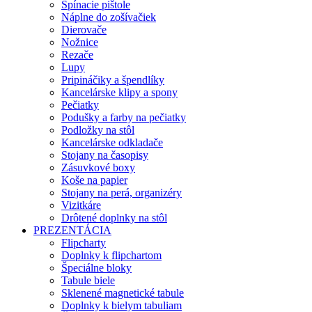
Spínacie pištole
Náplne do zošívačiek
Dierovače
Nožnice
Rezače
Lupy
Pripináčiky a špendlíky
Kancelárske klipy a spony
Pečiatky
Podušky a farby na pečiatky
Podložky na stôl
Kancelárske odkladače
Stojany na časopisy
Zásuvkové boxy
Koše na papier
Stojany na perá, organizéry
Vizitkáre
Drôtené doplnky na stôl
PREZENTÁCIA
Flipcharty
Doplnky k flipchartom
Špeciálne bloky
Tabule biele
Sklenené magnetické tabule
Doplnky k bielym tabuliam