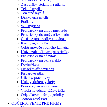
Vreckovky, servítky
Zásobníky, stojany na utierky
Tekuté mydlá
Toaletné mydlá
Dávkovače mydla
Podlahy
WC hygiena
Prostriedky na umývanie riadu
Prostriedky do umývačiek riadu
Čistiace prostriedky na odpad
Kuchyňa, kúpeľňa
Odstraňovače vodného kameňa
Univerzálne čistiace prostriedky
Prostriedky na nábytok
Prostriedky na okná a sklo
Dezinfekcia
Osviežovače vzduchu
Pisoárové sitká
Utierky, prachovky
Hubky, drôtenky, kefy
Pomôcky na upratovanie
Vrecia na odpad, sáčky, tašky
Odpadkové koše, popolníky
Jednorazový riad
OBČERSTVENIE PRE FIRMY