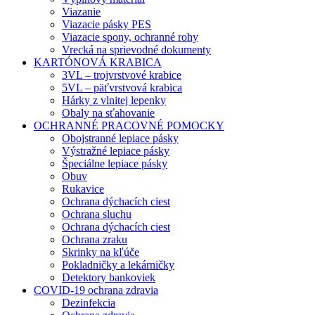
Viazanie
Viazacie pásky PES
Viazacie spony, ochranné rohy
Vrecká na sprievodné dokumenty
KARTÓNOVÁ KRABICA
3VL – trojvrstvové krabice
5VL – päťvrstvová krabica
Hárky z vlnitej lepenky
Obaly na sťahovanie
OCHRANNÉ PRACOVNÉ POMOCKY
Obojstranné lepiace pásky
Výstražné lepiace pásky
Špeciálne lepiace pásky
Obuv
Rukavice
Ochrana dýchacích ciest
Ochrana sluchu
Ochrana dýchacích ciest
Ochrana zraku
Skrinky na kľúče
Pokladničky a lekárničky
Detektory bankoviek
COVID-19 ochrana zdravia
Dezinfekcia