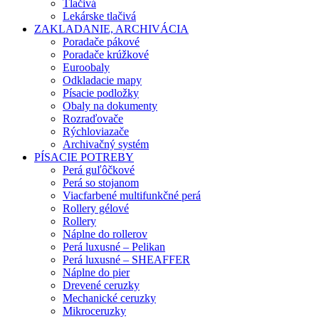
Tlačivá
Lekárske tlačivá
ZAKLADANIE, ARCHIVÁCIA
Poradače pákové
Poradače krúžkové
Euroobaly
Odkladacie mapy
Písacie podložky
Obaly na dokumenty
Rozraďovače
Rýchloviazače
Archivačný systém
PÍSACIE POTREBY
Perá guľôčkové
Perá so stojanom
Viacfarbené multifunkčné perá
Rollery gélové
Rollery
Náplne do rollerov
Perá luxusné – Pelikan
Perá luxusné – SHEAFFER
Náplne do pier
Drevené ceruzky
Mechanické ceruzky
Mikroceruzky