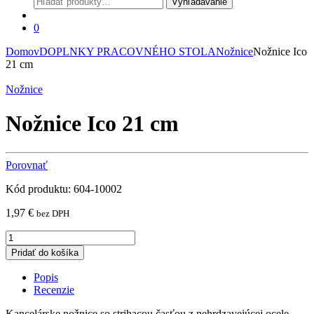
Vyhľadávanie
0
Domov
DOPLNKY PRACOVNÉHO STOLA
Nožnice
Nožnice Ico
21 cm
Nožnice
Nožnice Ico 21 cm
Porovnať
Kód produktu: 604-10002
1,97
€
bez DPH
Nožnice
Ico
Pridať do košíka
21
cm
Popis
quantity
Recenzie
Kancelárske nožnice so strihacou časťou z nehrdzavejúcej ocele,