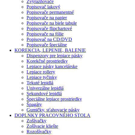
Zvýrazňovače
Popisovač lakový
Popisovače permanentné
Popisovače na papier
Popisovače na biele tabule
Popisovače flipchartové
Popisovače na fólie
Popisovač na CD/DVD
Popisovače špeciálne
KOREKCIA, LEPENIE, BALENIE
Dispenzory pre lepiace pásky
Korekčné prostriedky
Lepiace pásky kancelárske
Lepiace rollery
Lepiace tyčinky
Tekuté lepidlá
Univerzálne lepidlá
Sekundové lepidlá
Špeciálne lepiace prostriedky
Špagáty
Gumičky, sťahovacie pásky
DOPLNKY PRACOVNÉHO STOLA
Zošívačky
Zošívacie kliešte
Rozošívačky