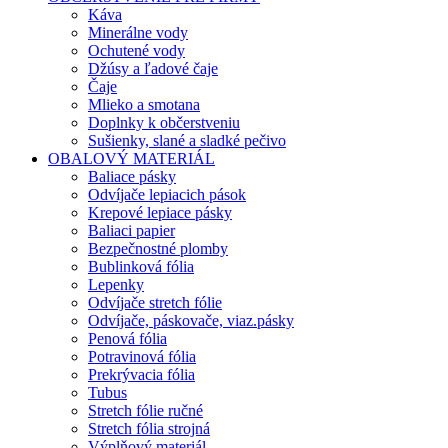
Káva
Minerálne vody
Ochutené vody
Džúsy a ľadové čaje
Čaje
Mlieko a smotana
Doplnky k občerstveniu
Sušienky, slané a sladké pečivo
OBALOVÝ MATERIÁL
Baliace pásky
Odvíjače lepiacich pások
Krepové lepiace pásky
Baliaci papier
Bezpečnostné plomby
Bublinková fólia
Lepenky
Odvíjače stretch fólie
Odvíjače, páskovače, viaz.pásky
Penová fólia
Potravinová fólia
Prekrývacia fólia
Tubus
Stretch fólie ručné
Stretch fólia strojná
Výplňový materiál