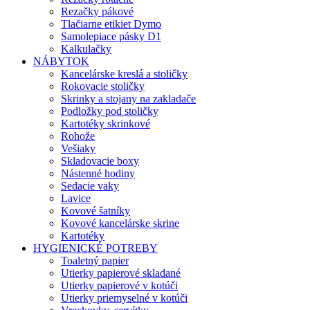
Rezačky pákové
Tlačiarne etikiet Dymo
Samolepiace pásky D1
Kalkulačky
NÁBYTOK
Kancelárske kreslá a stoličky
Rokovacie stoličky
Skrinky a stojany na zakladače
Podložky pod stoličky
Kartotéky skrinkové
Rohože
Vešiaky
Skladovacie boxy
Nástenné hodiny
Sedacie vaky
Lavice
Kovové šatníky
Kovové kancelárske skrine
Kartotéky
HYGIENICKÉ POTREBY
Toaletný papier
Utierky papierové skladané
Utierky papierové v kotúči
Utierky priemyselné v kotúči