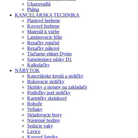
Ukazovadlá
Plátna
KANCELÁRSKA TECHNIKA
Plastové hrebene
Kovové hrebene
Materiál k väzbe
Laminovacie fólie
Rezačky rotačné
Rezačky pákové
Tlačiarne etikiet Dymo
Samolepiace pásky D1
Kalkulačky
NÁBYTOK
Kancelárske kreslá a stoličky
Rokovacie stoličky
Skrinky a stojany na zakladače
Podložky pod stoličky
Kartotéky skrinkové
Rohože
Vešiaky
Skladovacie boxy
Nástenné hodiny
Sedacie vaky
Lavice
Kovové šatníky