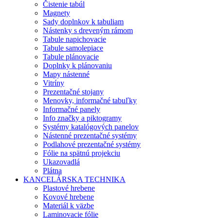
Čistenie tabúl
Magnety
Sady doplnkov k tabuliam
Nástenky s dreveným rámom
Tabule napichovacie
Tabule samolepiace
Tabule plánovacie
Doplnky k plánovaniu
Mapy nástenné
Vitríny
Prezentačné stojany
Menovky, informačné tabuľky
Informačné panely
Info značky a piktogramy
Systémy katalógových panelov
Nástenné prezentačné systémy
Podlahové prezentačné systémy
Fólie na spätnú projekciu
Ukazovadlá
Plátna
KANCELÁRSKA TECHNIKA
Plastové hrebene
Kovové hrebene
Materiál k väzbe
Laminovacie fólie