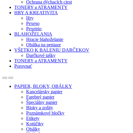
Ochrana dýchacích ciest
TONERY a ATRAMENTY
HRY A KREATIVITA
Hry
Pexeso
Pexetrio
BLAHOŽELANIA
Hracie blahoželanie
Obálka na peniaze
VŠETKO K BALENIU DARČEKOV
Darčkové tašky
TONERY a ATRAMENTY
Porovnať
Open
Close
PAPIER, BLOKY, OBÁLKY
Kancelársky papier
Farebný papier
Špeciálny papier
Bloky a zošity
Poznámkové bločky
Etikety
Kotúčiky
Obálky