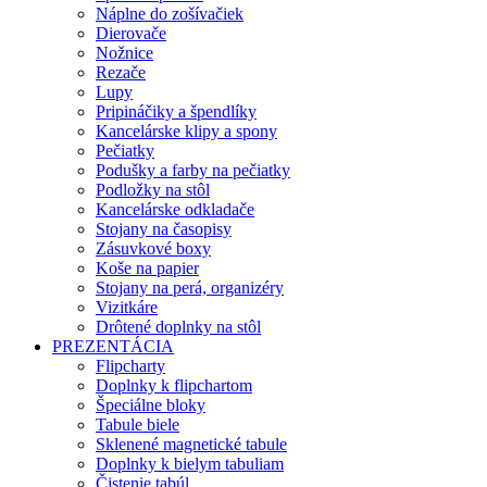
Náplne do zošívačiek
Dierovače
Nožnice
Rezače
Lupy
Pripináčiky a špendlíky
Kancelárske klipy a spony
Pečiatky
Podušky a farby na pečiatky
Podložky na stôl
Kancelárske odkladače
Stojany na časopisy
Zásuvkové boxy
Koše na papier
Stojany na perá, organizéry
Vizitkáre
Drôtené doplnky na stôl
PREZENTÁCIA
Flipcharty
Doplnky k flipchartom
Špeciálne bloky
Tabule biele
Sklenené magnetické tabule
Doplnky k bielym tabuliam
Čistenie tabúl