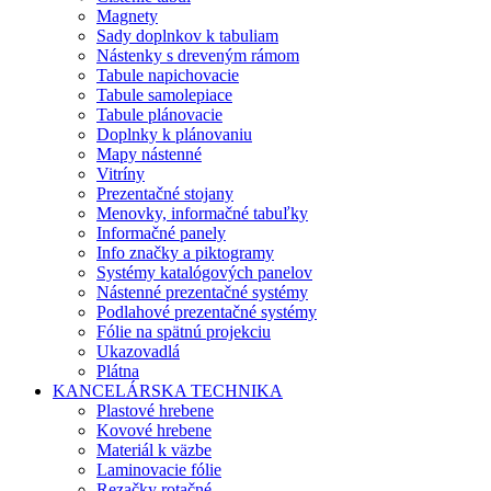
Magnety
Sady doplnkov k tabuliam
Nástenky s dreveným rámom
Tabule napichovacie
Tabule samolepiace
Tabule plánovacie
Doplnky k plánovaniu
Mapy nástenné
Vitríny
Prezentačné stojany
Menovky, informačné tabuľky
Informačné panely
Info značky a piktogramy
Systémy katalógových panelov
Nástenné prezentačné systémy
Podlahové prezentačné systémy
Fólie na spätnú projekciu
Ukazovadlá
Plátna
KANCELÁRSKA TECHNIKA
Plastové hrebene
Kovové hrebene
Materiál k väzbe
Laminovacie fólie
Rezačky rotačné