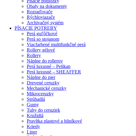
Písacie podložky
Obaly na dokumenty
Rozraďovače
Rýchloviazače
Archivačný systém
PÍSACIE POTREBY
Perá guľôčkové
Perá so stojanom
Viacfarbené multifunkčné perá
Rollery gélové
Rollery
Náplne do rollerov
Perá luxusné – Pelikan
Perá luxusné – SHEAFFER
Náplne do pier
Drevené ceruzky
Mechanické ceruzky
Mikroceruzky
Strúhadlá
Gumy
Tuhy do ceruziek
Kružidlá
Pravítka plastové a hliníkové
Kriedy
Liner