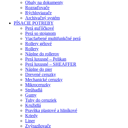
Obaly na dokumenty
Rozraďovače
Rýchloviazače
Archivačný systém
PÍSACIE POTREBY
Perá guľôčkové
Perá so stojanom
Viacfarbené multifunkčné perá
Rollery gélové
Rollery
Náplne do rollerov
Perá luxusné – Pelikan
Perá luxusné – SHEAFFER
Náplne do pier
Drevené ceruzky
Mechanické ceruzky
Mikroceruzky
Strúhadlá
Gumy
Tuhy do ceruziek
Kružidlá
Pravítka plastové a hliníkové
Kriedy
Liner
Zvýrazňovače