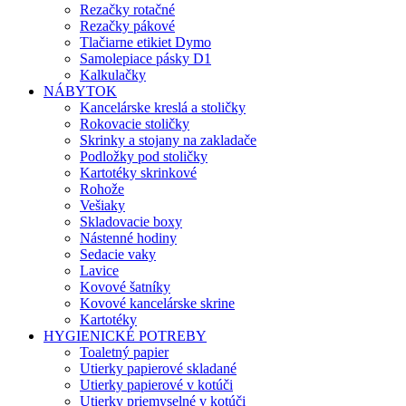
Rezačky rotačné
Rezačky pákové
Tlačiarne etikiet Dymo
Samolepiace pásky D1
Kalkulačky
NÁBYTOK
Kancelárske kreslá a stoličky
Rokovacie stoličky
Skrinky a stojany na zakladače
Podložky pod stoličky
Kartotéky skrinkové
Rohože
Vešiaky
Skladovacie boxy
Nástenné hodiny
Sedacie vaky
Lavice
Kovové šatníky
Kovové kancelárske skrine
Kartotéky
HYGIENICKÉ POTREBY
Toaletný papier
Utierky papierové skladané
Utierky papierové v kotúči
Utierky priemyselné v kotúči