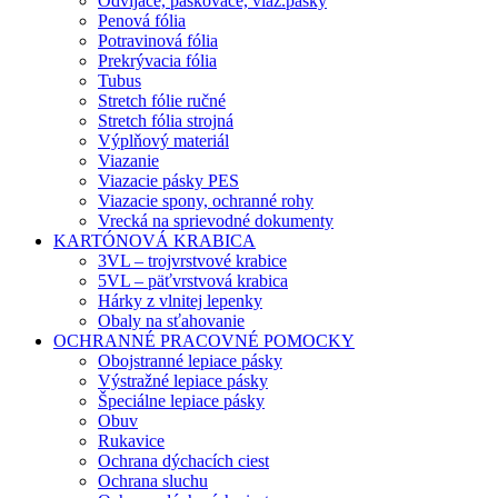
Odvíjače, páskovače, viaz.pásky
Penová fólia
Potravinová fólia
Prekrývacia fólia
Tubus
Stretch fólie ručné
Stretch fólia strojná
Výplňový materiál
Viazanie
Viazacie pásky PES
Viazacie spony, ochranné rohy
Vrecká na sprievodné dokumenty
KARTÓNOVÁ KRABICA
3VL – trojvrstvové krabice
5VL – päťvrstvová krabica
Hárky z vlnitej lepenky
Obaly na sťahovanie
OCHRANNÉ PRACOVNÉ POMOCKY
Obojstranné lepiace pásky
Výstražné lepiace pásky
Špeciálne lepiace pásky
Obuv
Rukavice
Ochrana dýchacích ciest
Ochrana sluchu