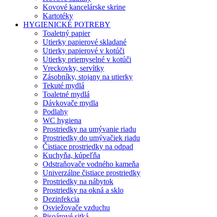
Kovové kancelárske skrine
Kartotéky
HYGIENICKÉ POTREBY
Toaletný papier
Utierky papierové skladané
Utierky papierové v kotúči
Utierky priemyselné v kotúči
Vreckovky, servítky
Zásobníky, stojany na utierky
Tekuté mydlá
Toaletné mydlá
Dávkovače mydla
Podlahy
WC hygiena
Prostriedky na umývanie riadu
Prostriedky do umývačiek riadu
Čistiace prostriedky na odpad
Kuchyňa, kúpeľňa
Odstraňovače vodného kameňa
Univerzálne čistiace prostriedky
Prostriedky na nábytok
Prostriedky na okná a sklo
Dezinfekcia
Osviežovače vzduchu
Pisoárové sitká