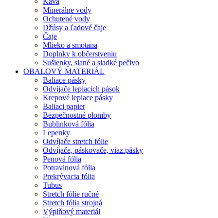
Káva
Minerálne vody
Ochutené vody
Džúsy a ľadové čaje
Čaje
Mlieko a smotana
Doplnky k občerstveniu
Sušienky, slané a sladké pečivo
OBALOVÝ MATERIÁL
Baliace pásky
Odvíjače lepiacich pások
Krepové lepiace pásky
Baliaci papier
Bezpečnostné plomby
Bublinková fólia
Lepenky
Odvíjače stretch fólie
Odvíjače, páskovače, viaz.pásky
Penová fólia
Potravinová fólia
Prekrývacia fólia
Tubus
Stretch fólie ručné
Stretch fólia strojná
Výplňový materiál