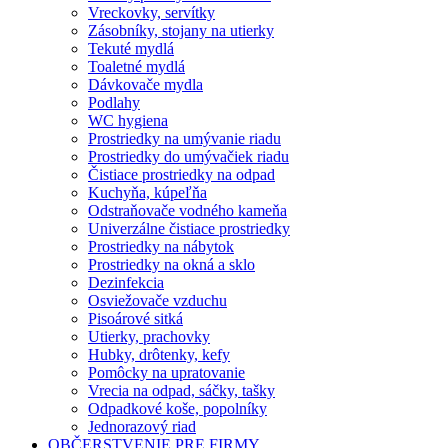
Vreckovky, servítky
Zásobníky, stojany na utierky
Tekuté mydlá
Toaletné mydlá
Dávkovače mydla
Podlahy
WC hygiena
Prostriedky na umývanie riadu
Prostriedky do umývačiek riadu
Čistiace prostriedky na odpad
Kuchyňa, kúpeľňa
Odstraňovače vodného kameňa
Univerzálne čistiace prostriedky
Prostriedky na nábytok
Prostriedky na okná a sklo
Dezinfekcia
Osviežovače vzduchu
Pisoárové sitká
Utierky, prachovky
Hubky, drôtenky, kefy
Pomôcky na upratovanie
Vrecia na odpad, sáčky, tašky
Odpadkové koše, popolníky
Jednorazový riad
OBČERSTVENIE PRE FIRMY