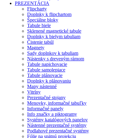
PREZENTÁCIA
Flipcharty
Doplnky k flipchartom
Špeciálne bloky
Tabule biele
Sklenené magnetické tabule
Doplnky k bielym tabuliam
Čistenie tabúl
Magnety
Sady doplnkov k tabuliam
Nástenky s dreveným rámom
Tabule napichovacie
Tabule samolepiace
Tabule plánovacie
Doplnky k plánovaniu
Mapy nástenné
Vitríny
Prezentačné stojany
Menovky, informačné tabuľky
Informačné panely
Info značky a piktogramy
Systémy katalógových panelov
Nástenné prezentačné systémy
Podlahové prezentačné systémy
Fólie na spätnú projekciu