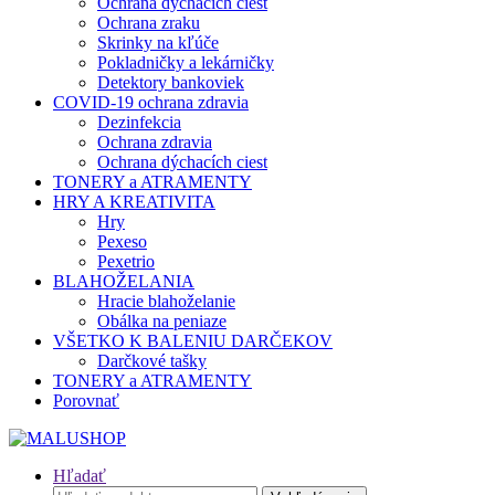
Ochrana dýchacích ciest
Ochrana zraku
Skrinky na kľúče
Pokladničky a lekárničky
Detektory bankoviek
COVID-19 ochrana zdravia
Dezinfekcia
Ochrana zdravia
Ochrana dýchacích ciest
TONERY a ATRAMENTY
HRY A KREATIVITA
Hry
Pexeso
Pexetrio
BLAHOŽELANIA
Hracie blahoželanie
Obálka na peniaze
VŠETKO K BALENIU DARČEKOV
Darčkové tašky
TONERY a ATRAMENTY
Porovnať
Hľadať
Hľadať: