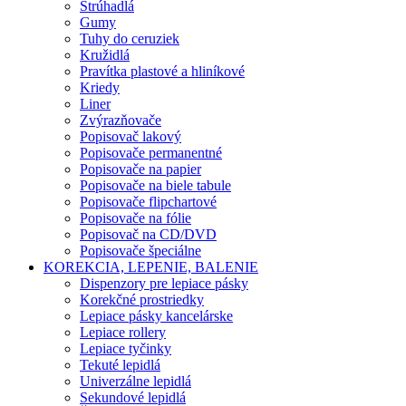
Strúhadlá
Gumy
Tuhy do ceruziek
Kružidlá
Pravítka plastové a hliníkové
Kriedy
Liner
Zvýrazňovače
Popisovač lakový
Popisovače permanentné
Popisovače na papier
Popisovače na biele tabule
Popisovače flipchartové
Popisovače na fólie
Popisovač na CD/DVD
Popisovače špeciálne
KOREKCIA, LEPENIE, BALENIE
Dispenzory pre lepiace pásky
Korekčné prostriedky
Lepiace pásky kancelárske
Lepiace rollery
Lepiace tyčinky
Tekuté lepidlá
Univerzálne lepidlá
Sekundové lepidlá