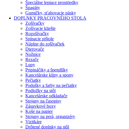
Špeciálne lepiace prostriedky
Špagáty
Gumičky, sťahovacie pásky
DOPLNKY PRACOVNÉHO STOLA
Zošívačky
Zošívacie kliešte
Rozošívačky
Spínacie pištole
Náplne do zošívačiek
Dierovače
Nožnice
Rezače
Lupy
Pripináčiky a špendlíky
Kancelárske klipy a spony
Pečiatky
Podušky a farby na pečiatky
Podložky na stôl
Kancelárske odkladače
Stojany na časopisy
Zásuvkové boxy
Koše na papier
Stojany na perá, organizéry
Vizitkáre
Drôtené doplnky na stôl