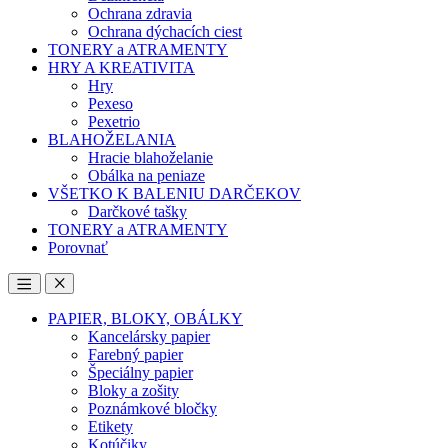
Ochrana zdravia
Ochrana dýchacích ciest
TONERY a ATRAMENTY
HRY A KREATIVITA
Hry
Pexeso
Pexetrio
BLAHOŽELANIA
Hracie blahoželanie
Obálka na peniaze
VŠETKO K BALENIU DARČEKOV
Darčkové tašky
TONERY a ATRAMENTY
Porovnať
Open
Close
PAPIER, BLOKY, OBÁLKY
Kancelársky papier
Farebný papier
Špeciálny papier
Bloky a zošity
Poznámkové bločky
Etikety
Kotúčiky