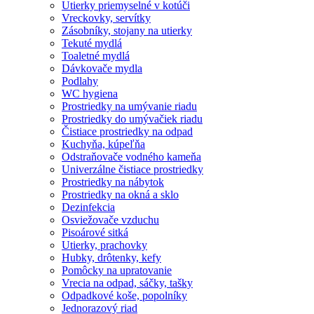
Utierky priemyselné v kotúči
Vreckovky, servítky
Zásobníky, stojany na utierky
Tekuté mydlá
Toaletné mydlá
Dávkovače mydla
Podlahy
WC hygiena
Prostriedky na umývanie riadu
Prostriedky do umývačiek riadu
Čistiace prostriedky na odpad
Kuchyňa, kúpeľňa
Odstraňovače vodného kameňa
Univerzálne čistiace prostriedky
Prostriedky na nábytok
Prostriedky na okná a sklo
Dezinfekcia
Osviežovače vzduchu
Pisoárové sitká
Utierky, prachovky
Hubky, drôtenky, kefy
Pomôcky na upratovanie
Vrecia na odpad, sáčky, tašky
Odpadkové koše, popolníky
Jednorazový riad