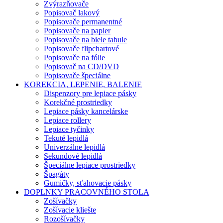
Zvýrazňovače
Popisovač lakový
Popisovače permanentné
Popisovače na papier
Popisovače na biele tabule
Popisovače flipchartové
Popisovače na fólie
Popisovač na CD/DVD
Popisovače špeciálne
KOREKCIA, LEPENIE, BALENIE
Dispenzory pre lepiace pásky
Korekčné prostriedky
Lepiace pásky kancelárske
Lepiace rollery
Lepiace tyčinky
Tekuté lepidlá
Univerzálne lepidlá
Sekundové lepidlá
Špeciálne lepiace prostriedky
Špagáty
Gumičky, sťahovacie pásky
DOPLNKY PRACOVNÉHO STOLA
Zošívačky
Zošívacie kliešte
Rozošívačky