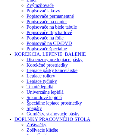
Zvýrazňovače
Popisovač lakový
Popisovače permanentné
Popisovače na papier
Popisovače na biele tabule
Popisovače flipchartové
Popisovače na fólie
Popisovač na CD/DVD
Popisovače špeciálne
KOREKCIA, LEPENIE, BALENIE
Dispenzory pre lepiace pásky
Korekčné prostriedky
Lepiace pásky kancelárske
Lepiace rollery
Lepiace tyčinky
Tekuté lepidlá
Univerzálne lepidlá
Sekundové lepidlá
Špeciálne lepiace prostriedky
Špagáty
Gumičky, sťahovacie pásky
DOPLNKY PRACOVNÉHO STOLA
Zošívačky
Zošívacie kliešte