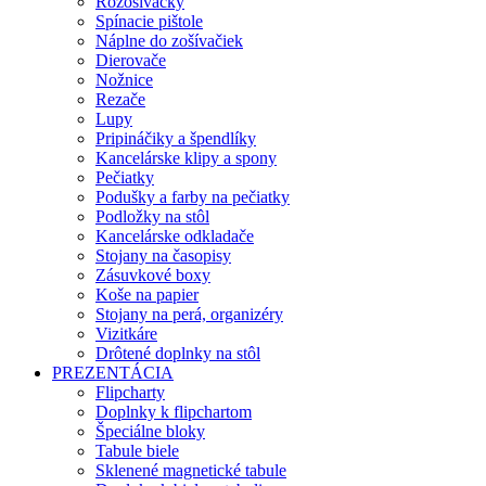
Rozošívačky
Spínacie pištole
Náplne do zošívačiek
Dierovače
Nožnice
Rezače
Lupy
Pripináčiky a špendlíky
Kancelárske klipy a spony
Pečiatky
Podušky a farby na pečiatky
Podložky na stôl
Kancelárske odkladače
Stojany na časopisy
Zásuvkové boxy
Koše na papier
Stojany na perá, organizéry
Vizitkáre
Drôtené doplnky na stôl
PREZENTÁCIA
Flipcharty
Doplnky k flipchartom
Špeciálne bloky
Tabule biele
Sklenené magnetické tabule