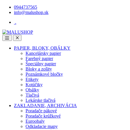
Skip
Skip
0944737565
to
to
info@malushop.sk
navigation
content
.
Open
Close
PAPIER, BLOKY, OBÁLKY
Kancelársky papier
Farebný papier
Špeciálny papier
Bloky a zošity
Poznámkové bločky
Etikety
Kotúčiky
Obálky
Tlačivá
Lekárske tlačivá
ZAKLADANIE, ARCHIVÁCIA
Poradače pákové
Poradače krúžkové
Euroobaly
Odkladacie mapy