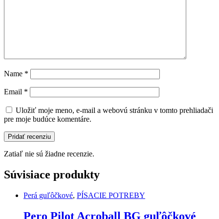
Name
*
Email
*
Uložiť moje meno, e-mail a webovú stránku v tomto prehliadači
pre moje budúce komentáre.
Zatiaľ nie sú žiadne recenzie.
Súvisiace produkty
Perá guľôčkové
,
PÍSACIE POTREBY
Pero Pilot Acroball BG guľôčkové