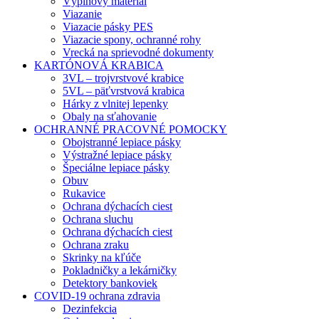
Výplňový materiál
Viazanie
Viazacie pásky PES
Viazacie spony, ochranné rohy
Vrecká na sprievodné dokumenty
KARTÓNOVÁ KRABICA
3VL – trojvrstvové krabice
5VL – päťvrstvová krabica
Hárky z vlnitej lepenky
Obaly na sťahovanie
OCHRANNÉ PRACOVNÉ POMOCKY
Obojstranné lepiace pásky
Výstražné lepiace pásky
Špeciálne lepiace pásky
Obuv
Rukavice
Ochrana dýchacích ciest
Ochrana sluchu
Ochrana dýchacích ciest
Ochrana zraku
Skrinky na kľúče
Pokladničky a lekárničky
Detektory bankoviek
COVID-19 ochrana zdravia
Dezinfekcia