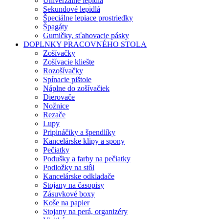
Univerzálne lepidlá
Sekundové lepidlá
Špeciálne lepiace prostriedky
Špagáty
Gumičky, sťahovacie pásky
DOPLNKY PRACOVNÉHO STOLA
Zošívačky
Zošívacie kliešte
Rozošívačky
Spínacie pištole
Náplne do zošívačiek
Dierovače
Nožnice
Rezače
Lupy
Pripináčiky a špendlíky
Kancelárske klipy a spony
Pečiatky
Podušky a farby na pečiatky
Podložky na stôl
Kancelárske odkladače
Stojany na časopisy
Zásuvkové boxy
Koše na papier
Stojany na perá, organizéry