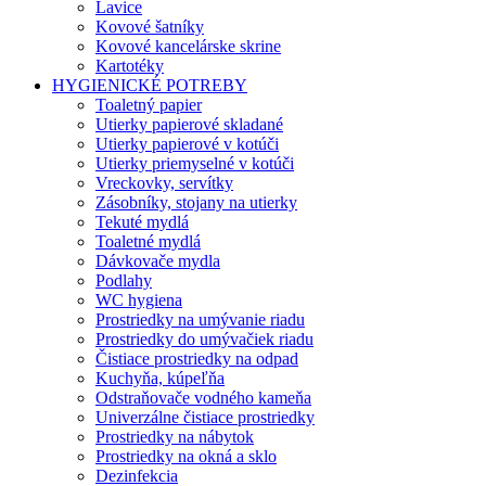
Lavice
Kovové šatníky
Kovové kancelárske skrine
Kartotéky
HYGIENICKÉ POTREBY
Toaletný papier
Utierky papierové skladané
Utierky papierové v kotúči
Utierky priemyselné v kotúči
Vreckovky, servítky
Zásobníky, stojany na utierky
Tekuté mydlá
Toaletné mydlá
Dávkovače mydla
Podlahy
WC hygiena
Prostriedky na umývanie riadu
Prostriedky do umývačiek riadu
Čistiace prostriedky na odpad
Kuchyňa, kúpeľňa
Odstraňovače vodného kameňa
Univerzálne čistiace prostriedky
Prostriedky na nábytok
Prostriedky na okná a sklo
Dezinfekcia