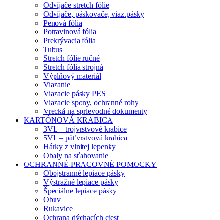
Odvíjače stretch fólie
Odvíjače, páskovače, viaz.pásky
Penová fólia
Potravinová fólia
Prekrývacia fólia
Tubus
Stretch fólie ručné
Stretch fólia strojná
Výplňový materiál
Viazanie
Viazacie pásky PES
Viazacie spony, ochranné rohy
Vrecká na sprievodné dokumenty
KARTÓNOVÁ KRABICA
3VL – trojvrstvové krabice
5VL – päťvrstvová krabica
Hárky z vlnitej lepenky
Obaly na sťahovanie
OCHRANNÉ PRACOVNÉ POMOCKY
Obojstranné lepiace pásky
Výstražné lepiace pásky
Špeciálne lepiace pásky
Obuv
Rukavice
Ochrana dýchacích ciest