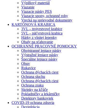
Výplňový materiál
Viazanie
Viazacie pásky PES
Viazacie spony, ochranné rohy
Vrecká na sprievodné dokumenty
KARTÓNOVÁ KRABICA
3VL – trojvrstvové krabice
5VL – päťvrstvová krabica
Hárky z vlnitej lepenky
Obaly na sťahovanie
OCHRANNÉ PRACOVNÉ POMOCKY
Obojstranné lepiace pásky
Výstražné lepiace pásky
Špeciálne lepiace pásky
Obuv
Rukavice
Ochrana dýchacích ciest
Ochrana sluchu
Ochrana dýchacích ciest
Ochrana zraku
Skrinky na kľúče
Pokladničky a lekárničky
Detektory bankoviek
COVID-19 ochrana zdravia
Dezinfekcia