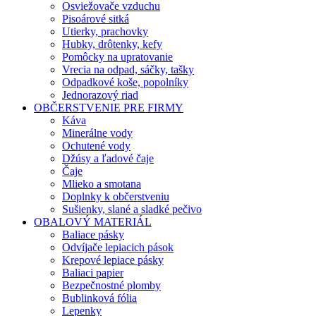
Osviežovače vzduchu
Pisoárové sitká
Utierky, prachovky
Hubky, drôtenky, kefy
Pomôcky na upratovanie
Vrecia na odpad, sáčky, tašky
Odpadkové koše, popolníky
Jednorazový riad
OBČERSTVENIE PRE FIRMY
Káva
Minerálne vody
Ochutené vody
Džúsy a ľadové čaje
Čaje
Mlieko a smotana
Doplnky k občerstveniu
Sušienky, slané a sladké pečivo
OBALOVÝ MATERIÁL
Baliace pásky
Odvíjače lepiacich pások
Krepové lepiace pásky
Baliaci papier
Bezpečnostné plomby
Bublinková fólia
Lepenky