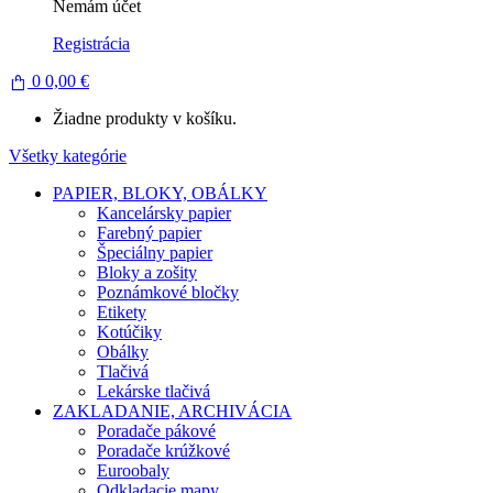
Nemám účet
Registrácia
0
0,00
€
Žiadne produkty v košíku.
Všetky kategórie
PAPIER, BLOKY, OBÁLKY
Kancelársky papier
Farebný papier
Špeciálny papier
Bloky a zošity
Poznámkové bločky
Etikety
Kotúčiky
Obálky
Tlačivá
Lekárske tlačivá
ZAKLADANIE, ARCHIVÁCIA
Poradače pákové
Poradače krúžkové
Euroobaly
Odkladacie mapy