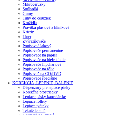
Mikroceruzky
Strúhadlá
Gumy
Tuhy do ceruziek
Kružidlá
Pravítka plastové a hliníkové
Kriedy
Liner
Zvýrazňovače
Popisovač lakový
Popisovače permanentné
Popisovače na papier
Popisovače na biele tabule
Popisovače flipchartové
Popisovače na fólie
Popisovač na CD/DVD
Popisovače špeciálne
KOREKCIA, LEPENIE, BALENIE
Dispenzory pre lepiace pásky
Korekčné prostriedky
Lepiace pásky kancelárske
Lepiace rollery
Lepiace tyčinky
Tekuté lepidlá