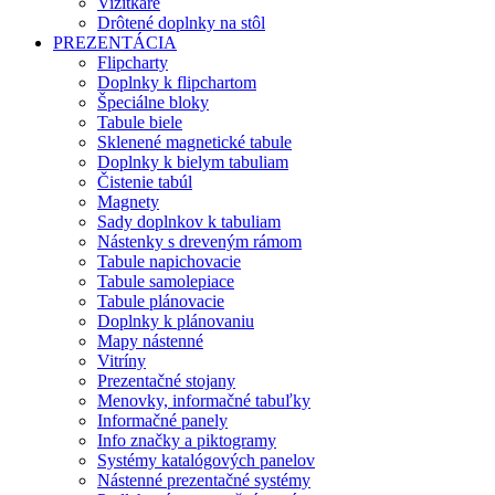
Vizitkáre
Drôtené doplnky na stôl
PREZENTÁCIA
Flipcharty
Doplnky k flipchartom
Špeciálne bloky
Tabule biele
Sklenené magnetické tabule
Doplnky k bielym tabuliam
Čistenie tabúl
Magnety
Sady doplnkov k tabuliam
Nástenky s dreveným rámom
Tabule napichovacie
Tabule samolepiace
Tabule plánovacie
Doplnky k plánovaniu
Mapy nástenné
Vitríny
Prezentačné stojany
Menovky, informačné tabuľky
Informačné panely
Info značky a piktogramy
Systémy katalógových panelov
Nástenné prezentačné systémy