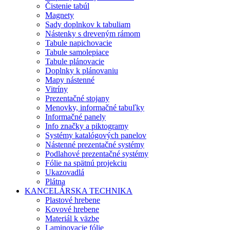
Čistenie tabúl
Magnety
Sady doplnkov k tabuliam
Nástenky s dreveným rámom
Tabule napichovacie
Tabule samolepiace
Tabule plánovacie
Doplnky k plánovaniu
Mapy nástenné
Vitríny
Prezentačné stojany
Menovky, informačné tabuľky
Informačné panely
Info značky a piktogramy
Systémy katalógových panelov
Nástenné prezentačné systémy
Podlahové prezentačné systémy
Fólie na spätnú projekciu
Ukazovadlá
Plátna
KANCELÁRSKA TECHNIKA
Plastové hrebene
Kovové hrebene
Materiál k väzbe
Laminovacie fólie