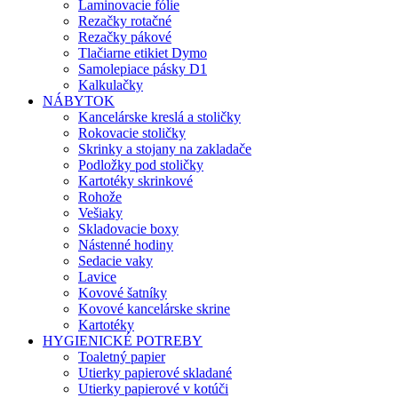
Laminovacie fólie
Rezačky rotačné
Rezačky pákové
Tlačiarne etikiet Dymo
Samolepiace pásky D1
Kalkulačky
NÁBYTOK
Kancelárske kreslá a stoličky
Rokovacie stoličky
Skrinky a stojany na zakladače
Podložky pod stoličky
Kartotéky skrinkové
Rohože
Vešiaky
Skladovacie boxy
Nástenné hodiny
Sedacie vaky
Lavice
Kovové šatníky
Kovové kancelárske skrine
Kartotéky
HYGIENICKÉ POTREBY
Toaletný papier
Utierky papierové skladané
Utierky papierové v kotúči