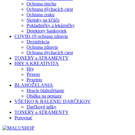
Ochrana sluchu
Ochrana dýchacích ciest
Ochrana zraku
Skrinky na kľúče
Pokladničky a lekárničky
Detektory bankoviek
COVID-19 ochrana zdravia
Dezinfekcia
Ochrana zdravia
Ochrana dýchacích ciest
TONERY a ATRAMENTY
HRY A KREATIVITA
Hry
Pexeso
Pexetrio
BLAHOŽELANIA
Hracie blahoželanie
Obálka na peniaze
VŠETKO K BALENIU DARČEKOV
Darčkové tašky
TONERY a ATRAMENTY
Porovnať