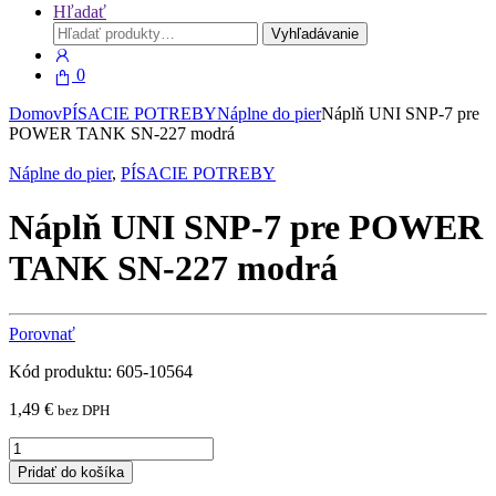
Hľadať
Hľadať:
Vyhľadávanie
0
Domov
PÍSACIE POTREBY
Náplne do pier
Náplň UNI SNP-7 pre
POWER TANK SN-227 modrá
Náplne do pier
,
PÍSACIE POTREBY
Náplň UNI SNP-7 pre POWER
TANK SN-227 modrá
Porovnať
Kód produktu: 605-10564
1,49
€
bez DPH
Náplň
UNI
Pridať do košíka
SNP-