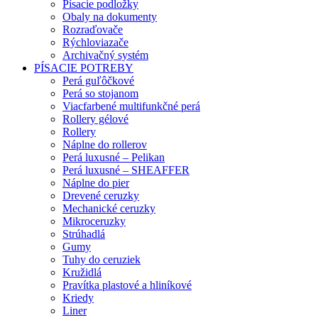
Písacie podložky
Obaly na dokumenty
Rozraďovače
Rýchloviazače
Archivačný systém
PÍSACIE POTREBY
Perá guľôčkové
Perá so stojanom
Viacfarbené multifunkčné perá
Rollery gélové
Rollery
Náplne do rollerov
Perá luxusné – Pelikan
Perá luxusné – SHEAFFER
Náplne do pier
Drevené ceruzky
Mechanické ceruzky
Mikroceruzky
Strúhadlá
Gumy
Tuhy do ceruziek
Kružidlá
Pravítka plastové a hliníkové
Kriedy
Liner