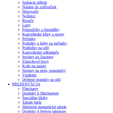
Spínacie pištole
Náplne do zošívačiek
Dierovače
Nožnice
Rezače
Lupy
Pripináčiky a špendlíky
Kancelárske klipy a spony
Pečiatky
Podušky a farby na pečiatky
Podložky na stôl
Kancelárske odkladače
Stojany na časopisy
Zásuvkové boxy
Koše na papier
Stojany na perá, organizéry
Vizitkáre
Drôtené doplnky na stôl
PREZENTÁCIA
Flipcharty
Doplnky k flipchartom
Špeciálne bloky
Tabule biele
Sklenené magnetické tabule
Doplnky k bielym tabuliam