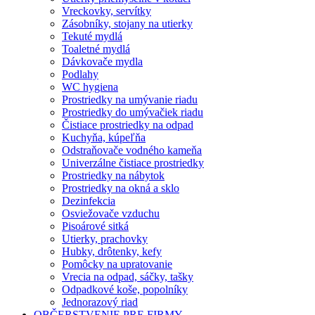
Vreckovky, servítky
Zásobníky, stojany na utierky
Tekuté mydlá
Toaletné mydlá
Dávkovače mydla
Podlahy
WC hygiena
Prostriedky na umývanie riadu
Prostriedky do umývačiek riadu
Čistiace prostriedky na odpad
Kuchyňa, kúpeľňa
Odstraňovače vodného kameňa
Univerzálne čistiace prostriedky
Prostriedky na nábytok
Prostriedky na okná a sklo
Dezinfekcia
Osviežovače vzduchu
Pisoárové sitká
Utierky, prachovky
Hubky, drôtenky, kefy
Pomôcky na upratovanie
Vrecia na odpad, sáčky, tašky
Odpadkové koše, popolníky
Jednorazový riad
OBČERSTVENIE PRE FIRMY