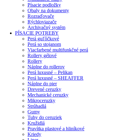
Písacie podložky
Obaly na dokumenty
Rozraďovače
Rýchloviazače
Archivačný systém
PÍSACIE POTREBY
Perá guľôčkové
Perá so stojanom
Viacfarbené multifunkčné perá
Rollery gélové
Rollery
Náplne do rollerov
Perá luxusné – Pelikan
Perá luxusné – SHEAFFER
Náplne do pier
Drevené ceruzky
Mechanické ceruzky
Mikroceruzky
Strúhadlá
Gumy
Tuhy do ceruziek
Kružidlá
Pravítka plastové a hliníkové
Kriedy
Liner