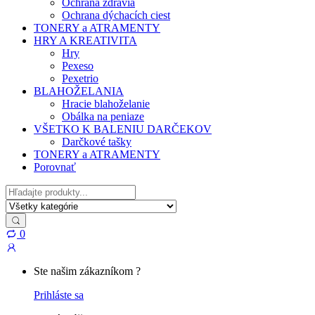
Ochrana zdravia
Ochrana dýchacích ciest
TONERY a ATRAMENTY
HRY A KREATIVITA
Hry
Pexeso
Pexetrio
BLAHOŽELANIA
Hracie blahoželanie
Obálka na peniaze
VŠETKO K BALENIU DARČEKOV
Darčkové tašky
TONERY a ATRAMENTY
Porovnať
Hľadať
0
My
Account
Ste našim zákazníkom ?
Prihláste sa