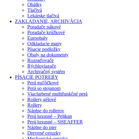
Obálky
Tlačivá
Lekárske tlačivá
ZAKLADANIE, ARCHIVÁCIA
Poradače pákové
Poradače krúžkové
Euroobaly
Odkladacie mapy
Písacie podložky
Obaly na dokumenty
Rozraďovače
Rýchloviazače
Archivačný systém
PÍSACIE POTREBY
Perá guľôčkové
Perá so stojanom
Viacfarbené multifunkčné perá
Rollery gélové
Rollery
Náplne do rollerov
Perá luxusné – Pelikan
Perá luxusné – SHEAFFER
Náplne do pier
Drevené ceruzky
Mechanické ceruzky