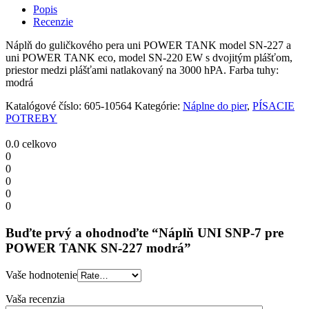
7
Popis
pre
Recenzie
POWER
TANK
Náplň do guličkového pera uni POWER TANK model SN-227 a
SN-
uni POWER TANK eco, model SN-220 EW s dvojitým plášťom,
227
priestor medzi plášťami natlakovaný na 3000 hPA. Farba tuhy:
modrá
modrá
quantity
Katalógové číslo:
605-10564
Kategórie:
Náplne do pier
,
PÍSACIE
POTREBY
0.0
celkovo
0
0
0
0
0
Buďte prvý a ohodnoďte “Náplň UNI SNP-7 pre
POWER TANK SN-227 modrá”
Vaše hodnotenie
Vaša recenzia