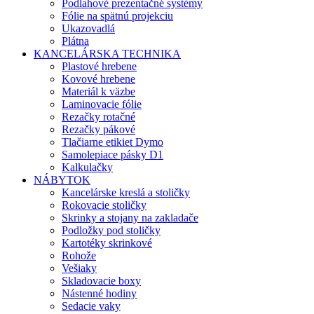
Podlahové prezentačné systémy
Fólie na spätnú projekciu
Ukazovadlá
Plátna
KANCELÁRSKA TECHNIKA
Plastové hrebene
Kovové hrebene
Materiál k väzbe
Laminovacie fólie
Rezačky rotačné
Rezačky pákové
Tlačiarne etikiet Dymo
Samolepiace pásky D1
Kalkulačky
NÁBYTOK
Kancelárske kreslá a stoličky
Rokovacie stoličky
Skrinky a stojany na zakladače
Podložky pod stoličky
Kartotéky skrinkové
Rohože
Vešiaky
Skladovacie boxy
Nástenné hodiny
Sedacie vaky