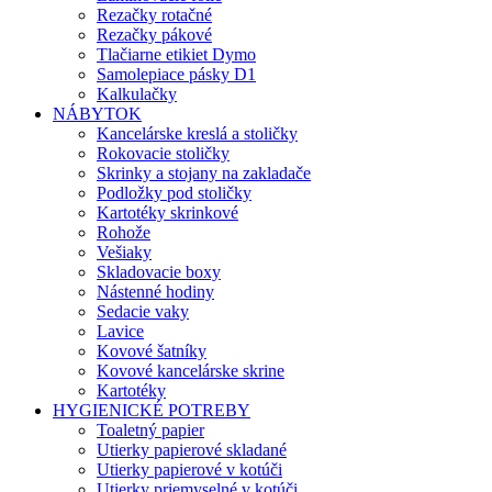
Rezačky rotačné
Rezačky pákové
Tlačiarne etikiet Dymo
Samolepiace pásky D1
Kalkulačky
NÁBYTOK
Kancelárske kreslá a stoličky
Rokovacie stoličky
Skrinky a stojany na zakladače
Podložky pod stoličky
Kartotéky skrinkové
Rohože
Vešiaky
Skladovacie boxy
Nástenné hodiny
Sedacie vaky
Lavice
Kovové šatníky
Kovové kancelárske skrine
Kartotéky
HYGIENICKÉ POTREBY
Toaletný papier
Utierky papierové skladané
Utierky papierové v kotúči
Utierky priemyselné v kotúči