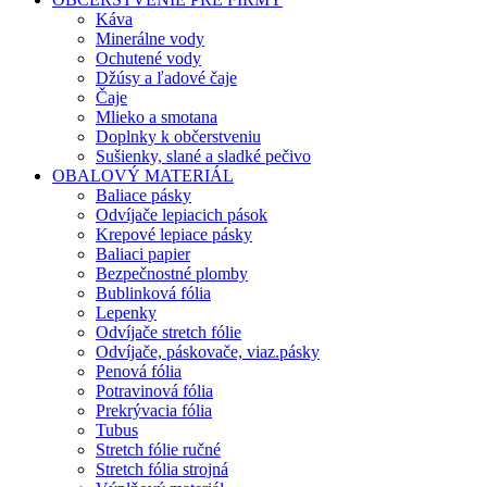
Káva
Minerálne vody
Ochutené vody
Džúsy a ľadové čaje
Čaje
Mlieko a smotana
Doplnky k občerstveniu
Sušienky, slané a sladké pečivo
OBALOVÝ MATERIÁL
Baliace pásky
Odvíjače lepiacich pások
Krepové lepiace pásky
Baliaci papier
Bezpečnostné plomby
Bublinková fólia
Lepenky
Odvíjače stretch fólie
Odvíjače, páskovače, viaz.pásky
Penová fólia
Potravinová fólia
Prekrývacia fólia
Tubus
Stretch fólie ručné
Stretch fólia strojná