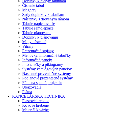
Doplnky k bielym tabuliam
Čistenie tabúl
Magnety
Sady doplnkov k tabuliam
Nástenky s dreveným rámom
Tabule napichovacie
Tabule samolepiace
Tabule plánovacie
Doplnky k plánovaniu
Mapy nástenné
Vitríny
Prezentačné stojany
Menovky, informačné tabuľky
Informačné panely
Info značky a piktogramy
Systémy katalógových panelov
Nástenné prezentačné systémy
Podlahové prezentačné systémy
Fólie na spätnú projekciu
Ukazovadlá
Plátna
KANCELÁRSKA TECHNIKA
Plastové hrebene
Kovové hrebene
Materiál k väzbe