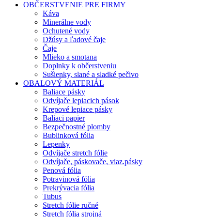
OBČERSTVENIE PRE FIRMY
Káva
Minerálne vody
Ochutené vody
Džúsy a ľadové čaje
Čaje
Mlieko a smotana
Doplnky k občerstveniu
Sušienky, slané a sladké pečivo
OBALOVÝ MATERIÁL
Baliace pásky
Odvíjače lepiacich pások
Krepové lepiace pásky
Baliaci papier
Bezpečnostné plomby
Bublinková fólia
Lepenky
Odvíjače stretch fólie
Odvíjače, páskovače, viaz.pásky
Penová fólia
Potravinová fólia
Prekrývacia fólia
Tubus
Stretch fólie ručné
Stretch fólia strojná