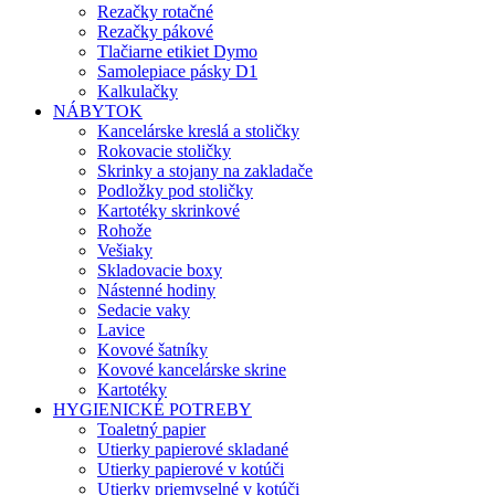
Rezačky rotačné
Rezačky pákové
Tlačiarne etikiet Dymo
Samolepiace pásky D1
Kalkulačky
NÁBYTOK
Kancelárske kreslá a stoličky
Rokovacie stoličky
Skrinky a stojany na zakladače
Podložky pod stoličky
Kartotéky skrinkové
Rohože
Vešiaky
Skladovacie boxy
Nástenné hodiny
Sedacie vaky
Lavice
Kovové šatníky
Kovové kancelárske skrine
Kartotéky
HYGIENICKÉ POTREBY
Toaletný papier
Utierky papierové skladané
Utierky papierové v kotúči
Utierky priemyselné v kotúči