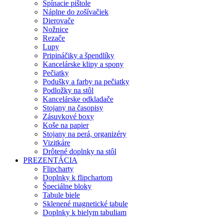
Spínacie pištole
Náplne do zošívačiek
Dierovače
Nožnice
Rezače
Lupy
Pripináčiky a špendlíky
Kancelárske klipy a spony
Pečiatky
Podušky a farby na pečiatky
Podložky na stôl
Kancelárske odkladače
Stojany na časopisy
Zásuvkové boxy
Koše na papier
Stojany na perá, organizéry
Vizitkáre
Drôtené doplnky na stôl
PREZENTÁCIA
Flipcharty
Doplnky k flipchartom
Špeciálne bloky
Tabule biele
Sklenené magnetické tabule
Doplnky k bielym tabuliam