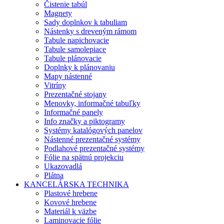
Čistenie tabúl
Magnety
Sady doplnkov k tabuliam
Nástenky s dreveným rámom
Tabule napichovacie
Tabule samolepiace
Tabule plánovacie
Doplnky k plánovaniu
Mapy nástenné
Vitríny
Prezentačné stojany
Menovky, informačné tabuľky
Informačné panely
Info značky a piktogramy
Systémy katalógových panelov
Nástenné prezentačné systémy
Podlahové prezentačné systémy
Fólie na spätnú projekciu
Ukazovadlá
Plátna
KANCELÁRSKA TECHNIKA
Plastové hrebene
Kovové hrebene
Materiál k väzbe
Laminovacie fólie