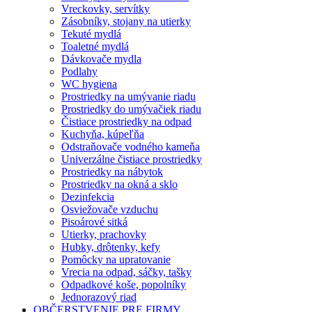
Vreckovky, servítky
Zásobníky, stojany na utierky
Tekuté mydlá
Toaletné mydlá
Dávkovače mydla
Podlahy
WC hygiena
Prostriedky na umývanie riadu
Prostriedky do umývačiek riadu
Čistiace prostriedky na odpad
Kuchyňa, kúpeľňa
Odstraňovače vodného kameňa
Univerzálne čistiace prostriedky
Prostriedky na nábytok
Prostriedky na okná a sklo
Dezinfekcia
Osviežovače vzduchu
Pisoárové sitká
Utierky, prachovky
Hubky, drôtenky, kefy
Pomôcky na upratovanie
Vrecia na odpad, sáčky, tašky
Odpadkové koše, popolníky
Jednorazový riad
OBČERSTVENIE PRE FIRMY