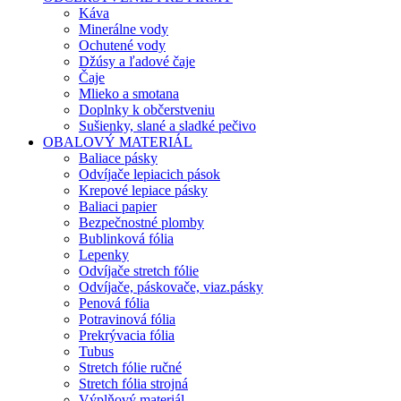
Káva
Minerálne vody
Ochutené vody
Džúsy a ľadové čaje
Čaje
Mlieko a smotana
Doplnky k občerstveniu
Sušienky, slané a sladké pečivo
OBALOVÝ MATERIÁL
Baliace pásky
Odvíjače lepiacich pások
Krepové lepiace pásky
Baliaci papier
Bezpečnostné plomby
Bublinková fólia
Lepenky
Odvíjače stretch fólie
Odvíjače, páskovače, viaz.pásky
Penová fólia
Potravinová fólia
Prekrývacia fólia
Tubus
Stretch fólie ručné
Stretch fólia strojná
Výplňový materiál