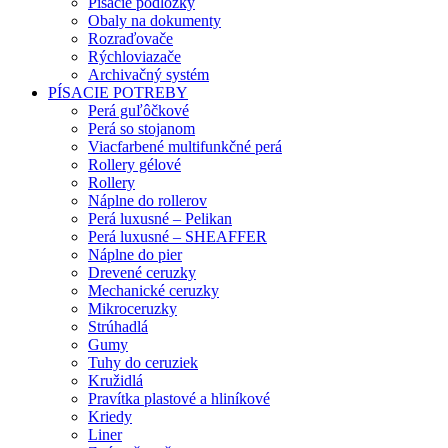
Písacie podložky
Obaly na dokumenty
Rozraďovače
Rýchloviazače
Archivačný systém
PÍSACIE POTREBY
Perá guľôčkové
Perá so stojanom
Viacfarbené multifunkčné perá
Rollery gélové
Rollery
Náplne do rollerov
Perá luxusné – Pelikan
Perá luxusné – SHEAFFER
Náplne do pier
Drevené ceruzky
Mechanické ceruzky
Mikroceruzky
Strúhadlá
Gumy
Tuhy do ceruziek
Kružidlá
Pravítka plastové a hliníkové
Kriedy
Liner