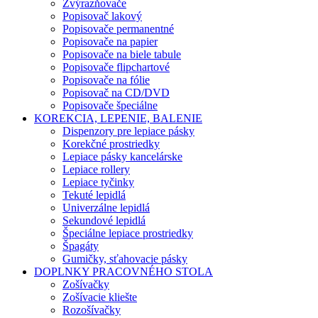
Zvýrazňovače
Popisovač lakový
Popisovače permanentné
Popisovače na papier
Popisovače na biele tabule
Popisovače flipchartové
Popisovače na fólie
Popisovač na CD/DVD
Popisovače špeciálne
KOREKCIA, LEPENIE, BALENIE
Dispenzory pre lepiace pásky
Korekčné prostriedky
Lepiace pásky kancelárske
Lepiace rollery
Lepiace tyčinky
Tekuté lepidlá
Univerzálne lepidlá
Sekundové lepidlá
Špeciálne lepiace prostriedky
Špagáty
Gumičky, sťahovacie pásky
DOPLNKY PRACOVNÉHO STOLA
Zošívačky
Zošívacie kliešte
Rozošívačky