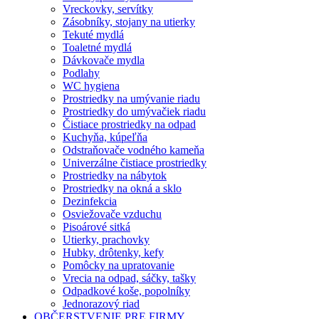
Vreckovky, servítky
Zásobníky, stojany na utierky
Tekuté mydlá
Toaletné mydlá
Dávkovače mydla
Podlahy
WC hygiena
Prostriedky na umývanie riadu
Prostriedky do umývačiek riadu
Čistiace prostriedky na odpad
Kuchyňa, kúpeľňa
Odstraňovače vodného kameňa
Univerzálne čistiace prostriedky
Prostriedky na nábytok
Prostriedky na okná a sklo
Dezinfekcia
Osviežovače vzduchu
Pisoárové sitká
Utierky, prachovky
Hubky, drôtenky, kefy
Pomôcky na upratovanie
Vrecia na odpad, sáčky, tašky
Odpadkové koše, popolníky
Jednorazový riad
OBČERSTVENIE PRE FIRMY