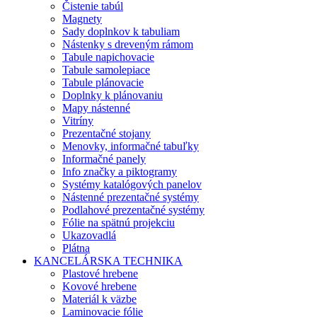
Čistenie tabúl
Magnety
Sady doplnkov k tabuliam
Nástenky s dreveným rámom
Tabule napichovacie
Tabule samolepiace
Tabule plánovacie
Doplnky k plánovaniu
Mapy nástenné
Vitríny
Prezentačné stojany
Menovky, informačné tabuľky
Informačné panely
Info značky a piktogramy
Systémy katalógových panelov
Nástenné prezentačné systémy
Podlahové prezentačné systémy
Fólie na spätnú projekciu
Ukazovadlá
Plátna
KANCELÁRSKA TECHNIKA
Plastové hrebene
Kovové hrebene
Materiál k väzbe
Laminovacie fólie