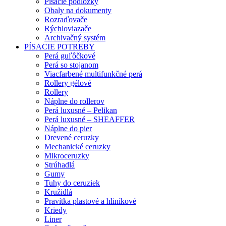
Písacie podložky
Obaly na dokumenty
Rozraďovače
Rýchloviazače
Archivačný systém
PÍSACIE POTREBY
Perá guľôčkové
Perá so stojanom
Viacfarbené multifunkčné perá
Rollery gélové
Rollery
Náplne do rollerov
Perá luxusné – Pelikan
Perá luxusné – SHEAFFER
Náplne do pier
Drevené ceruzky
Mechanické ceruzky
Mikroceruzky
Strúhadlá
Gumy
Tuhy do ceruziek
Kružidlá
Pravítka plastové a hliníkové
Kriedy
Liner