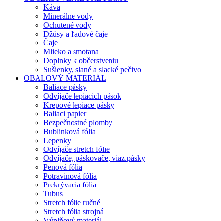
Káva
Minerálne vody
Ochutené vody
Džúsy a ľadové čaje
Čaje
Mlieko a smotana
Doplnky k občerstveniu
Sušienky, slané a sladké pečivo
OBALOVÝ MATERIÁL
Baliace pásky
Odvíjače lepiacich pások
Krepové lepiace pásky
Baliaci papier
Bezpečnostné plomby
Bublinková fólia
Lepenky
Odvíjače stretch fólie
Odvíjače, páskovače, viaz.pásky
Penová fólia
Potravinová fólia
Prekrývacia fólia
Tubus
Stretch fólie ručné
Stretch fólia strojná
Výplňový materiál