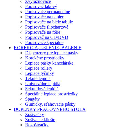
Zvýrazňovače
Popisovač lakový
Popisovače permanentné
Popisovače na papier
Popisovače na biele tabule
Popisovače flipchartové
Popisovače na fólie
Popisovač na CD/DVD
Popisovače špeciálne
KOREKCIA, LEPENIE, BALENIE
Dispenzory pre lepiace pásky
Korekčné prostriedky
Lepiace pásky kancelárske
Lepiace rollery
Lepiace tyčinky
Tekuté lepidlá
Univerzálne lepidlá
Sekundové lepidlá
Špeciálne lepiace prostriedky
Špagáty
Gumičky, sťahovacie pásky
DOPLNKY PRACOVNÉHO STOLA
Zošívačky
Zošívacie kliešte
Rozošívačky