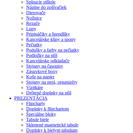
Spínacie pištole
Náplne do zošívačiek
Dierovače
Nožnice
Rezače
Lupy
Pripináčiky a špendlíky
Kancelárske klipy a spony
Pečiatky
Podušky a farby na pečiatky
Podložky na stôl
Kancelárske odkladače
Stojany na časopisy
Zásuvkové boxy
Koše na papier
Stojany na perá, organizéry
Vizitkáre
Drôtené doplnky na stôl
PREZENTÁCIA
Flipcharty
Doplnky k flipchartom
Špeciálne bloky
Tabule biele
Sklenené magnetické tabule
Doplnky k bielym tabuliam