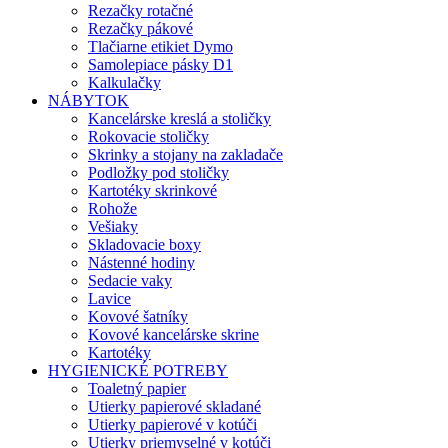
Rezačky rotačné
Rezačky pákové
Tlačiarne etikiet Dymo
Samolepiace pásky D1
Kalkulačky
NÁBYTOK
Kancelárske kreslá a stoličky
Rokovacie stoličky
Skrinky a stojany na zakladače
Podložky pod stoličky
Kartotéky skrinkové
Rohože
Vešiaky
Skladovacie boxy
Nástenné hodiny
Sedacie vaky
Lavice
Kovové šatníky
Kovové kancelárske skrine
Kartotéky
HYGIENICKÉ POTREBY
Toaletný papier
Utierky papierové skladané
Utierky papierové v kotúči
Utierky priemyselné v kotúči