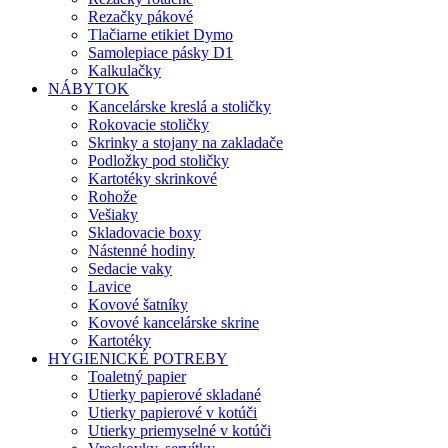
Rezačky pákové
Tlačiarne etikiet Dymo
Samolepiace pásky D1
Kalkulačky
NÁBYTOK
Kancelárske kreslá a stoličky
Rokovacie stoličky
Skrinky a stojany na zakladače
Podložky pod stoličky
Kartotéky skrinkové
Rohože
Vešiaky
Skladovacie boxy
Nástenné hodiny
Sedacie vaky
Lavice
Kovové šatníky
Kovové kancelárske skrine
Kartotéky
HYGIENICKÉ POTREBY
Toaletný papier
Utierky papierové skladané
Utierky papierové v kotúči
Utierky priemyselné v kotúči