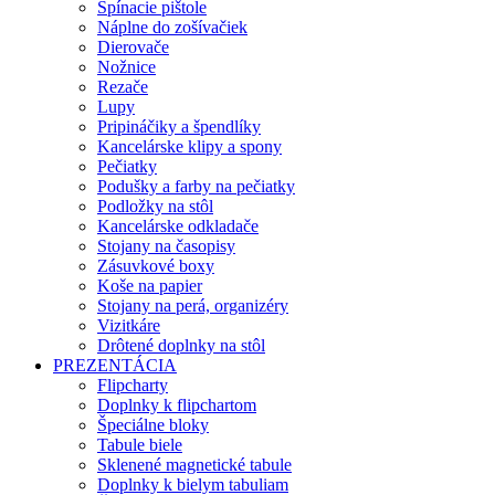
Spínacie pištole
Náplne do zošívačiek
Dierovače
Nožnice
Rezače
Lupy
Pripináčiky a špendlíky
Kancelárske klipy a spony
Pečiatky
Podušky a farby na pečiatky
Podložky na stôl
Kancelárske odkladače
Stojany na časopisy
Zásuvkové boxy
Koše na papier
Stojany na perá, organizéry
Vizitkáre
Drôtené doplnky na stôl
PREZENTÁCIA
Flipcharty
Doplnky k flipchartom
Špeciálne bloky
Tabule biele
Sklenené magnetické tabule
Doplnky k bielym tabuliam