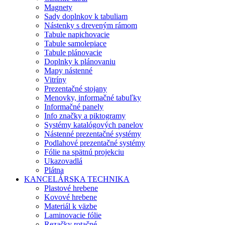
Magnety
Sady doplnkov k tabuliam
Nástenky s dreveným rámom
Tabule napichovacie
Tabule samolepiace
Tabule plánovacie
Doplnky k plánovaniu
Mapy nástenné
Vitríny
Prezentačné stojany
Menovky, informačné tabuľky
Informačné panely
Info značky a piktogramy
Systémy katalógových panelov
Nástenné prezentačné systémy
Podlahové prezentačné systémy
Fólie na spätnú projekciu
Ukazovadlá
Plátna
KANCELÁRSKA TECHNIKA
Plastové hrebene
Kovové hrebene
Materiál k väzbe
Laminovacie fólie
Rezačky rotačné