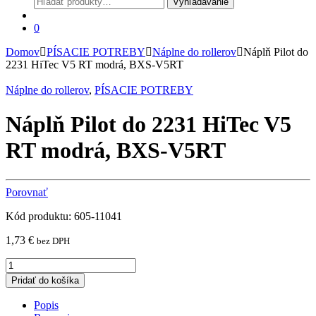
Vyhľadávanie
0
Domov
PÍSACIE POTREBY
Náplne do rollerov
Náplň Pilot do
2231 HiTec V5 RT modrá, BXS-V5RT
Náplne do rollerov
,
PÍSACIE POTREBY
Náplň Pilot do 2231 HiTec V5
RT modrá, BXS-V5RT
Porovnať
Kód produktu:
605-11041
1,73
€
bez DPH
Náplň
Pilot
Pridať do košíka
do
2231
Popis
HiTec