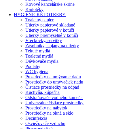
Kovové kancelárske skrine
Kartotéky
HYGIENICKÉ POTREBY
Toaletný papier
Utierky papierové skladané
Utierky papierové v kotúči
Utierky priemyselné v kotúči
Vreckovky, servítky
Zásobníky, stojany na utierky
Tekuté mydlá
Toaletné mydlá
Dávkovače mydla
Podlahy
WC hygiena
Prostriedky na umývanie riadu
Prostriedky do umývačiek riadu
Čistiace prostriedky na odpad
Kuchyňa, kúpeľňa
Odstraňovače vodného kameňa
Univerzálne čistiace prostriedky
Prostriedky na nábytok
Prostriedky na okná a sklo
Dezinfekcia
Osviežovače vzduchu
Pisoárové sitká