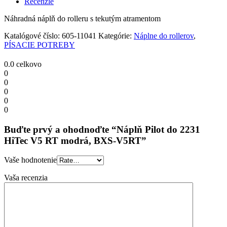
Recenzie
V5
RT
Náhradná náplň do rolleru s tekutým atramentom
modrá,
BXS-
Katalógové číslo:
605-11041
Kategórie:
Náplne do rollerov
,
V5RT
PÍSACIE POTREBY
quantity
0.0
celkovo
0
0
0
0
0
Buďte prvý a ohodnoďte “Náplň Pilot do 2231
HiTec V5 RT modrá, BXS-V5RT”
Vaše hodnotenie
Vaša recenzia