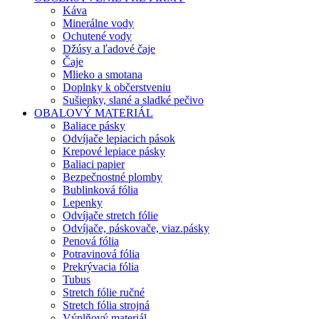
Káva
Minerálne vody
Ochutené vody
Džúsy a ľadové čaje
Čaje
Mlieko a smotana
Doplnky k občerstveniu
Sušienky, slané a sladké pečivo
OBALOVÝ MATERIÁL
Baliace pásky
Odvíjače lepiacich pások
Krepové lepiace pásky
Baliaci papier
Bezpečnostné plomby
Bublinková fólia
Lepenky
Odvíjače stretch fólie
Odvíjače, páskovače, viaz.pásky
Penová fólia
Potravinová fólia
Prekrývacia fólia
Tubus
Stretch fólie ručné
Stretch fólia strojná
Výplňový materiál