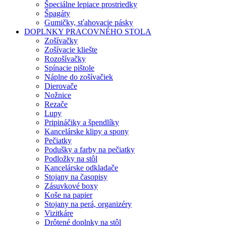
Špeciálne lepiace prostriedky
Špagáty
Gumičky, sťahovacie pásky
DOPLNKY PRACOVNÉHO STOLA
Zošívačky
Zošívacie kliešte
Rozošívačky
Spínacie pištole
Náplne do zošívačiek
Dierovače
Nožnice
Rezače
Lupy
Pripináčiky a špendlíky
Kancelárske klipy a spony
Pečiatky
Podušky a farby na pečiatky
Podložky na stôl
Kancelárske odkladače
Stojany na časopisy
Zásuvkové boxy
Koše na papier
Stojany na perá, organizéry
Vizitkáre
Drôtené doplnky na stôl