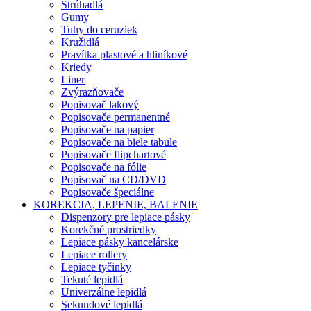
Strúhadlá
Gumy
Tuhy do ceruziek
Kružidlá
Pravítka plastové a hliníkové
Kriedy
Liner
Zvýrazňovače
Popisovač lakový
Popisovače permanentné
Popisovače na papier
Popisovače na biele tabule
Popisovače flipchartové
Popisovače na fólie
Popisovač na CD/DVD
Popisovače špeciálne
KOREKCIA, LEPENIE, BALENIE
Dispenzory pre lepiace pásky
Korekčné prostriedky
Lepiace pásky kancelárske
Lepiace rollery
Lepiace tyčinky
Tekuté lepidlá
Univerzálne lepidlá
Sekundové lepidlá