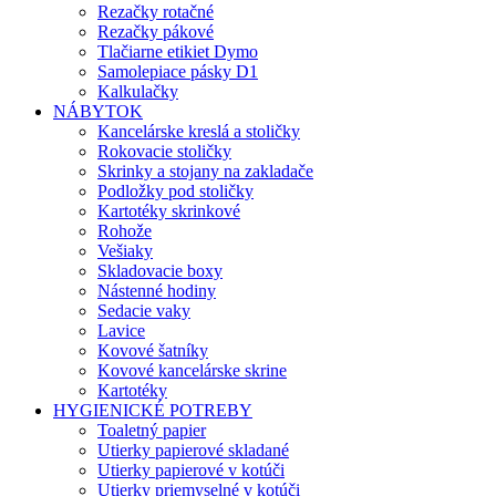
Rezačky rotačné
Rezačky pákové
Tlačiarne etikiet Dymo
Samolepiace pásky D1
Kalkulačky
NÁBYTOK
Kancelárske kreslá a stoličky
Rokovacie stoličky
Skrinky a stojany na zakladače
Podložky pod stoličky
Kartotéky skrinkové
Rohože
Vešiaky
Skladovacie boxy
Nástenné hodiny
Sedacie vaky
Lavice
Kovové šatníky
Kovové kancelárske skrine
Kartotéky
HYGIENICKÉ POTREBY
Toaletný papier
Utierky papierové skladané
Utierky papierové v kotúči
Utierky priemyselné v kotúči