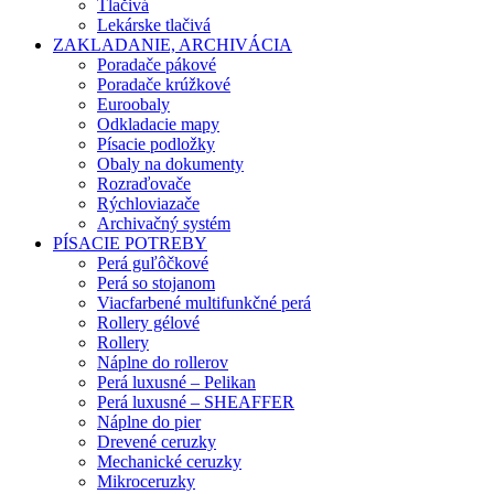
Tlačivá
Lekárske tlačivá
ZAKLADANIE, ARCHIVÁCIA
Poradače pákové
Poradače krúžkové
Euroobaly
Odkladacie mapy
Písacie podložky
Obaly na dokumenty
Rozraďovače
Rýchloviazače
Archivačný systém
PÍSACIE POTREBY
Perá guľôčkové
Perá so stojanom
Viacfarbené multifunkčné perá
Rollery gélové
Rollery
Náplne do rollerov
Perá luxusné – Pelikan
Perá luxusné – SHEAFFER
Náplne do pier
Drevené ceruzky
Mechanické ceruzky
Mikroceruzky