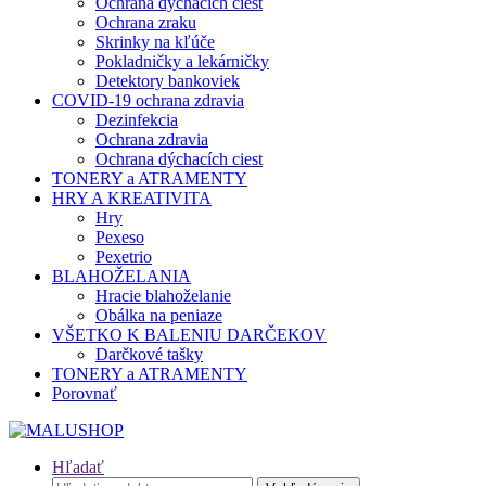
Ochrana dýchacích ciest
Ochrana zraku
Skrinky na kľúče
Pokladničky a lekárničky
Detektory bankoviek
COVID-19 ochrana zdravia
Dezinfekcia
Ochrana zdravia
Ochrana dýchacích ciest
TONERY a ATRAMENTY
HRY A KREATIVITA
Hry
Pexeso
Pexetrio
BLAHOŽELANIA
Hracie blahoželanie
Obálka na peniaze
VŠETKO K BALENIU DARČEKOV
Darčkové tašky
TONERY a ATRAMENTY
Porovnať
Hľadať
Hľadať: