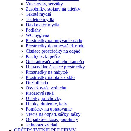
Vreckovky, servítky
Zásobníky, stojany na utierky
Tekuté mydlá
Toaletné mydlá
Dávkovače mydla
Podlahy
WC hygiena
Prostriedky na umývanie riadu
Prostriedky do umývačiek riadu
Čistiace prostriedky na odpad
Kuchyňa, kúpeľňa
Odstraňovače vodného kameňa
Univerzálne čistiace prostriedky
Prostriedky na nábytok
Prostriedky na okná a sklo
Dezinfekcia
Osviežovače vzduchu
Pisoárové sitká
Utierky, prachovky
Hubky, drôtenky, kefy
Pomôcky na upratovanie
Vrecia na odpad, sáčky, tašky
Odpadkové koše, popolníky
Jednorazový riad
OBČERSTVENIE PRE FIRMY