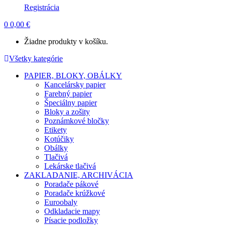
Registrácia
0
0,00
€
Žiadne produkty v košíku.
Všetky kategórie
PAPIER, BLOKY, OBÁLKY
Kancelársky papier
Farebný papier
Špeciálny papier
Bloky a zošity
Poznámkové bločky
Etikety
Kotúčiky
Obálky
Tlačivá
Lekárske tlačivá
ZAKLADANIE, ARCHIVÁCIA
Poradače pákové
Poradače krúžkové
Euroobaly
Odkladacie mapy
Písacie podložky