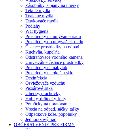
Vreckovky, servítky
Zásobníky, stojany na utierky
Tekuté mydlá
Toaletné mydlá
Dávkovače mydla
Podlahy
WC hygiena
Prostriedky na umývanie riadu
Prostriedky do umývačiek riadu
Čistiace prostriedky na odpad
Kuchyňa, kúpeľňa
Odstraňovače vodného kameňa
Univerzálne čistiace prostriedky
Prostriedky na nábytok
Prostriedky na okná a sklo
Dezinfekcia
Osviežovače vzduchu
Pisoárové sitká
Utierky, prachovky
Hubky, drôtenky, kefy
Pomôcky na upratovanie
Vrecia na odpad, sáčky, tašky
Odpadkové koše, popolníky
Jednorazový riad
OBČERSTVENIE PRE FIRMY