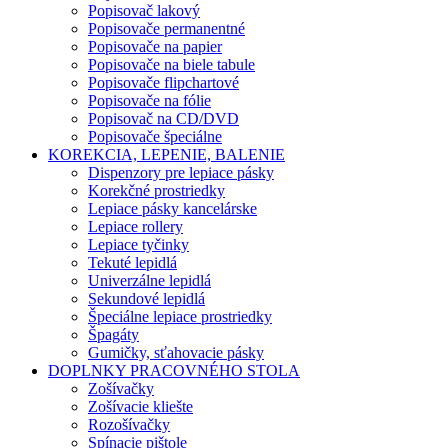
Popisovač lakový
Popisovače permanentné
Popisovače na papier
Popisovače na biele tabule
Popisovače flipchartové
Popisovače na fólie
Popisovač na CD/DVD
Popisovače špeciálne
KOREKCIA, LEPENIE, BALENIE
Dispenzory pre lepiace pásky
Korekčné prostriedky
Lepiace pásky kancelárske
Lepiace rollery
Lepiace tyčinky
Tekuté lepidlá
Univerzálne lepidlá
Sekundové lepidlá
Špeciálne lepiace prostriedky
Špagáty
Gumičky, sťahovacie pásky
DOPLNKY PRACOVNÉHO STOLA
Zošívačky
Zošívacie kliešte
Rozošívačky
Spínacie pištole