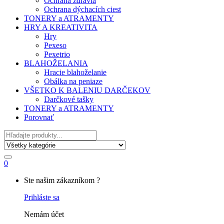
Ochrana zdravia
Ochrana dýchacích ciest
TONERY a ATRAMENTY
HRY A KREATIVITA
Hry
Pexeso
Pexetrio
BLAHOŽELANIA
Hracie blahoželanie
Obálka na peniaze
VŠETKO K BALENIU DARČEKOV
Darčkové tašky
TONERY a ATRAMENTY
Porovnať
Hľadať
0
My
Ste našim zákazníkom ?
Account
Prihláste sa
Nemám účet