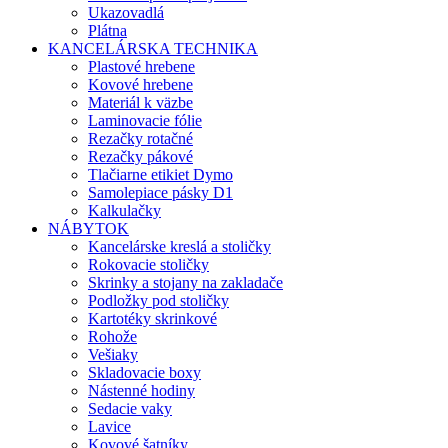
Ukazovadlá
Plátna
KANCELÁRSKA TECHNIKA
Plastové hrebene
Kovové hrebene
Materiál k väzbe
Laminovacie fólie
Rezačky rotačné
Rezačky pákové
Tlačiarne etikiet Dymo
Samolepiace pásky D1
Kalkulačky
NÁBYTOK
Kancelárske kreslá a stoličky
Rokovacie stoličky
Skrinky a stojany na zakladače
Podložky pod stoličky
Kartotéky skrinkové
Rohože
Vešiaky
Skladovacie boxy
Nástenné hodiny
Sedacie vaky
Lavice
Kovové šatníky