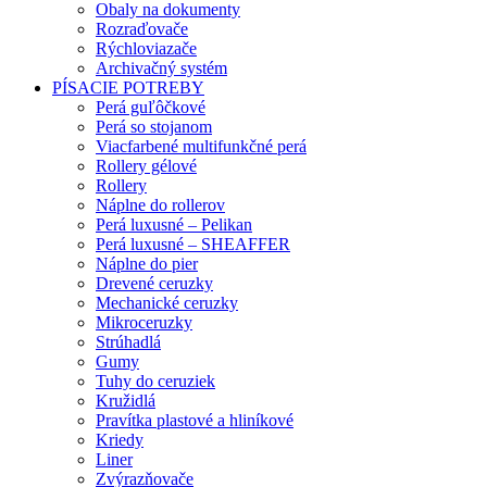
Obaly na dokumenty
Rozraďovače
Rýchloviazače
Archivačný systém
PÍSACIE POTREBY
Perá guľôčkové
Perá so stojanom
Viacfarbené multifunkčné perá
Rollery gélové
Rollery
Náplne do rollerov
Perá luxusné – Pelikan
Perá luxusné – SHEAFFER
Náplne do pier
Drevené ceruzky
Mechanické ceruzky
Mikroceruzky
Strúhadlá
Gumy
Tuhy do ceruziek
Kružidlá
Pravítka plastové a hliníkové
Kriedy
Liner
Zvýrazňovače