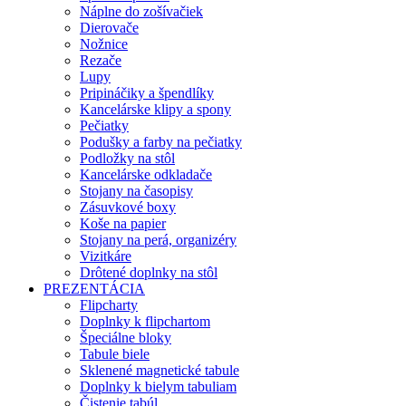
Náplne do zošívačiek
Dierovače
Nožnice
Rezače
Lupy
Pripináčiky a špendlíky
Kancelárske klipy a spony
Pečiatky
Podušky a farby na pečiatky
Podložky na stôl
Kancelárske odkladače
Stojany na časopisy
Zásuvkové boxy
Koše na papier
Stojany na perá, organizéry
Vizitkáre
Drôtené doplnky na stôl
PREZENTÁCIA
Flipcharty
Doplnky k flipchartom
Špeciálne bloky
Tabule biele
Sklenené magnetické tabule
Doplnky k bielym tabuliam
Čistenie tabúl