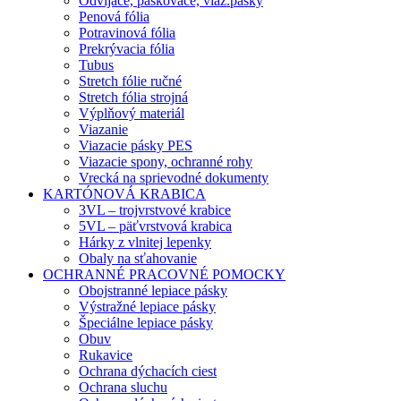
Odvíjače, páskovače, viaz.pásky
Penová fólia
Potravinová fólia
Prekrývacia fólia
Tubus
Stretch fólie ručné
Stretch fólia strojná
Výplňový materiál
Viazanie
Viazacie pásky PES
Viazacie spony, ochranné rohy
Vrecká na sprievodné dokumenty
KARTÓNOVÁ KRABICA
3VL – trojvrstvové krabice
5VL – päťvrstvová krabica
Hárky z vlnitej lepenky
Obaly na sťahovanie
OCHRANNÉ PRACOVNÉ POMOCKY
Obojstranné lepiace pásky
Výstražné lepiace pásky
Špeciálne lepiace pásky
Obuv
Rukavice
Ochrana dýchacích ciest
Ochrana sluchu