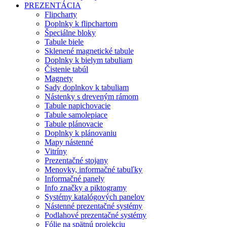
PREZENTÁCIA
Flipcharty
Doplnky k flipchartom
Špeciálne bloky
Tabule biele
Sklenené magnetické tabule
Doplnky k bielym tabuliam
Čistenie tabúl
Magnety
Sady doplnkov k tabuliam
Nástenky s dreveným rámom
Tabule napichovacie
Tabule samolepiace
Tabule plánovacie
Doplnky k plánovaniu
Mapy nástenné
Vitríny
Prezentačné stojany
Menovky, informačné tabuľky
Informačné panely
Info značky a piktogramy
Systémy katalógových panelov
Nástenné prezentačné systémy
Podlahové prezentačné systémy
Fólie na spätnú projekciu