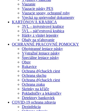
Viazanie
Viazacie pásky PES
Viazacie spony, ochranné rohy
Vrecká na sprievodné dokumenty
KARTÓNOVÁ KRABICA
3VL – trojvrstvové krabice
5VL – päťvrstvová krabica
Hárky z vlnitej lepenky
Obaly na sťahovanie
OCHRANNÉ PRACOVNÉ POMOCKY
Obojstranné lepiace pásky
Výstražné lepiace pásky
Špeciálne lepiace pásky
Obuv
Rukavice
Ochrana dýchacích ciest
Ochrana sluchu
Ochrana dýchacích ciest
Ochrana zraku
Skrinky na kľúče
Pokladničky a lekárničky
Detektory bankoviek
COVID-19 ochrana zdravia
Dezinfekcia