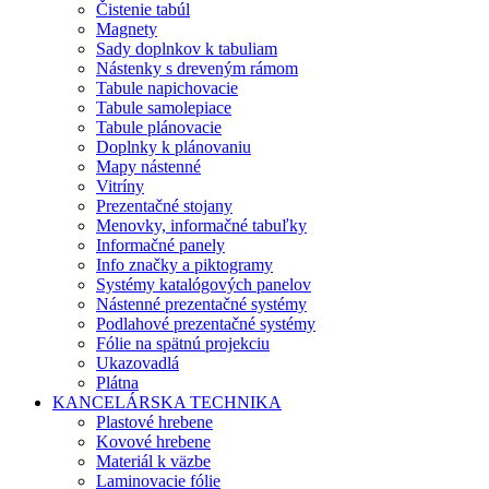
Čistenie tabúl
Magnety
Sady doplnkov k tabuliam
Nástenky s dreveným rámom
Tabule napichovacie
Tabule samolepiace
Tabule plánovacie
Doplnky k plánovaniu
Mapy nástenné
Vitríny
Prezentačné stojany
Menovky, informačné tabuľky
Informačné panely
Info značky a piktogramy
Systémy katalógových panelov
Nástenné prezentačné systémy
Podlahové prezentačné systémy
Fólie na spätnú projekciu
Ukazovadlá
Plátna
KANCELÁRSKA TECHNIKA
Plastové hrebene
Kovové hrebene
Materiál k väzbe
Laminovacie fólie