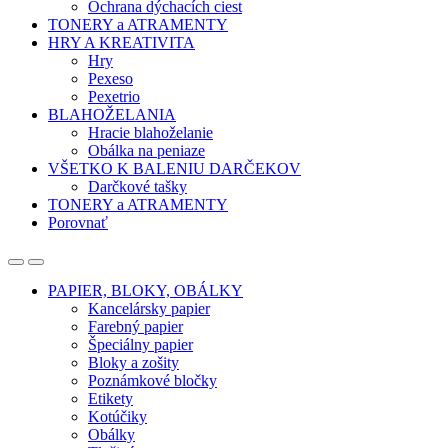
Ochrana dýchacích ciest
TONERY a ATRAMENTY
HRY A KREATIVITA
Hry
Pexeso
Pexetrio
BLAHOŽELANIA
Hracie blahoželanie
Obálka na peniaze
VŠETKO K BALENIU DARČEKOV
Darčkové tašky
TONERY a ATRAMENTY
Porovnať
Open
Close
PAPIER, BLOKY, OBÁLKY
Kancelársky papier
Farebný papier
Špeciálny papier
Bloky a zošity
Poznámkové bločky
Etikety
Kotúčiky
Obálky