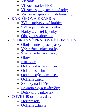
Viazanie
Viazacie pásky PES
Viazacie spony, ochranné rohy
Vrecká na sprievodné dokumenty
KARTÓNOVÁ KRABICA
3VL – trojvrstvové krabice
5VL – päťvrstvová krabica
Hárky z vlnitej lepenky
Obaly na sťahovanie
OCHRANNÉ PRACOVNÉ POMOCKY
Obojstranné lepiace pásky
Výstražné lepiace pásky
Špeciálne lepiace pásky
Obuv
Rukavice
Ochrana dýchacích ciest
Ochrana sluchu
Ochrana dýchacích ciest
Ochrana zraku
Skrinky na kľúče
Pokladničky a lekárničky
Detektory bankoviek
COVID-19 ochrana zdravia
Dezinfekcia
Ochrana zdravia