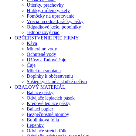
Utierky, prachovky
Hubky, drôtenky, kefy
Pomôcky na upratovanie
Vrecia na odpad, sáčky, tašky
Odpadkové koše, popolníky
Jednorazový riad
OBČERSTVENIE PRE FIRMY
Káva
Minerálne vody
Ochutené vody
Džúsy a ľadové čaje
Čaje
Mlieko a smotana
Doplnky k občerstveniu
Sušienky, slané a sladké pečivo
OBALOVÝ MATERIÁL
Baliace pásky
Odvíjače lepiacich pások
Krepové lepiace pásky
Baliaci papier
Bezpečnostné plomby
Bublinková fólia
Lepenky
Odvíjače stretch fólie