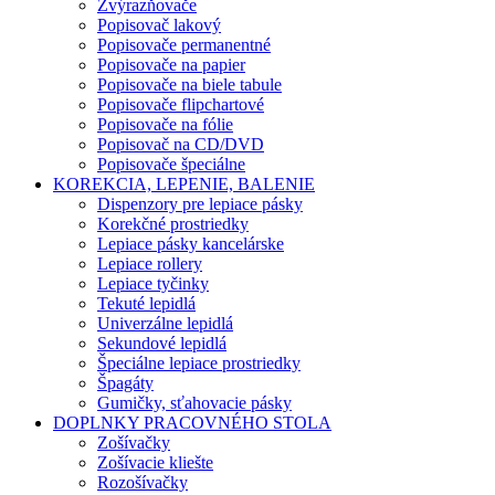
Zvýrazňovače
Popisovač lakový
Popisovače permanentné
Popisovače na papier
Popisovače na biele tabule
Popisovače flipchartové
Popisovače na fólie
Popisovač na CD/DVD
Popisovače špeciálne
KOREKCIA, LEPENIE, BALENIE
Dispenzory pre lepiace pásky
Korekčné prostriedky
Lepiace pásky kancelárske
Lepiace rollery
Lepiace tyčinky
Tekuté lepidlá
Univerzálne lepidlá
Sekundové lepidlá
Špeciálne lepiace prostriedky
Špagáty
Gumičky, sťahovacie pásky
DOPLNKY PRACOVNÉHO STOLA
Zošívačky
Zošívacie kliešte
Rozošívačky