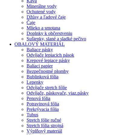
Káva
Minerálne vody
Ochutené vody
Džúsy a ľadové čaje
Čaje
Mlieko a smotana
Doplnky k občerstveniu
Sušienky, slané a sladké pečivo
OBALOVÝ MATERIÁL
Baliace pásky
Odvíjače lepiacich pások
Krepové lepiace pásky
Baliaci papier
Bezpečnostné plomby
Bublinková fólia
Lepenky
Odvíjače stretch fólie
Odvíjače, páskovače, viaz.pásky
Penová fólia
Potravinová fólia
Prekrývacia fólia
Tubus
Stretch fólie ručné
Stretch fólia strojná
Výplňový materiál