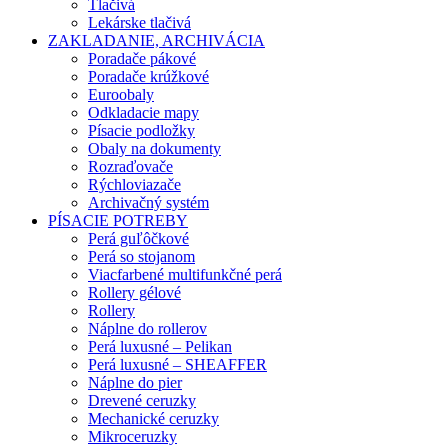
Tlačivá
Lekárske tlačivá
ZAKLADANIE, ARCHIVÁCIA
Poradače pákové
Poradače krúžkové
Euroobaly
Odkladacie mapy
Písacie podložky
Obaly na dokumenty
Rozraďovače
Rýchloviazače
Archivačný systém
PÍSACIE POTREBY
Perá guľôčkové
Perá so stojanom
Viacfarbené multifunkčné perá
Rollery gélové
Rollery
Náplne do rollerov
Perá luxusné – Pelikan
Perá luxusné – SHEAFFER
Náplne do pier
Drevené ceruzky
Mechanické ceruzky
Mikroceruzky