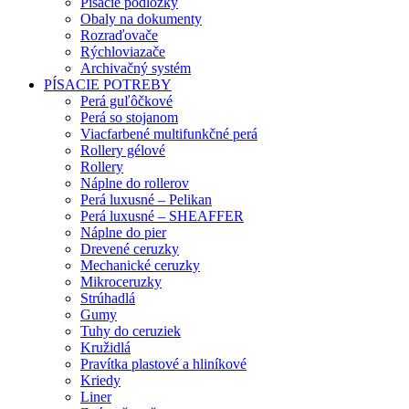
Písacie podložky
Obaly na dokumenty
Rozraďovače
Rýchloviazače
Archivačný systém
PÍSACIE POTREBY
Perá guľôčkové
Perá so stojanom
Viacfarbené multifunkčné perá
Rollery gélové
Rollery
Náplne do rollerov
Perá luxusné – Pelikan
Perá luxusné – SHEAFFER
Náplne do pier
Drevené ceruzky
Mechanické ceruzky
Mikroceruzky
Strúhadlá
Gumy
Tuhy do ceruziek
Kružidlá
Pravítka plastové a hliníkové
Kriedy
Liner