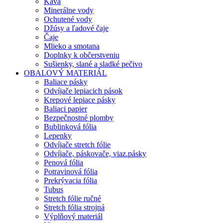
Káva
Minerálne vody
Ochutené vody
Džúsy a ľadové čaje
Čaje
Mlieko a smotana
Doplnky k občerstveniu
Sušienky, slané a sladké pečivo
OBALOVÝ MATERIÁL
Baliace pásky
Odvíjače lepiacich pások
Krepové lepiace pásky
Baliaci papier
Bezpečnostné plomby
Bublinková fólia
Lepenky
Odvíjače stretch fólie
Odvíjače, páskovače, viaz.pásky
Penová fólia
Potravinová fólia
Prekrývacia fólia
Tubus
Stretch fólie ručné
Stretch fólia strojná
Výplňový materiál