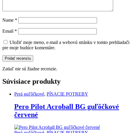
Name
*
Email
*
Uložiť moje meno, e-mail a webovú stránku v tomto prehliadači
pre moje budúce komentáre.
Zatiaľ nie sú žiadne recenzie.
Súvisiace produkty
Perá guľôčkové
,
PÍSACIE POTREBY
Pero Pilot Acroball BG guľôčkové
červené
Perá guľôčkové
,
PÍSACIE POTREBY