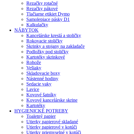
Rezačky rotačné
Rezačky pákové
Tlačiarne etikiet Dymo
Samolepiace pásky D1
Kalkulačky
NÁBYTOK
Kancelárske kreslá a stoličky
Rokovacie stoličky
Skrinky a stojany na zakladače
Podložky pod stoličky
Kartotéky skrinkové
Rohože
Vešiaky
Skladovacie boxy
Nástenné hodiny
Sedacie vaky
Lavice
Kovové šatníky
Kovové kancelárske skrine
Kartotéky
HYGIENICKÉ POTREBY
Toaletný papier
Utierky papierové skladané
Utierky papierové v kotúči
Utierky priemyselné v kotúči