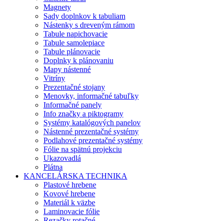
Magnety
Sady doplnkov k tabuliam
Nástenky s dreveným rámom
Tabule napichovacie
Tabule samolepiace
Tabule plánovacie
Doplnky k plánovaniu
Mapy nástenné
Vitríny
Prezentačné stojany
Menovky, informačné tabuľky
Informačné panely
Info značky a piktogramy
Systémy katalógových panelov
Nástenné prezentačné systémy
Podlahové prezentačné systémy
Fólie na spätnú projekciu
Ukazovadlá
Plátna
KANCELÁRSKA TECHNIKA
Plastové hrebene
Kovové hrebene
Materiál k väzbe
Laminovacie fólie
Rezačky rotačné