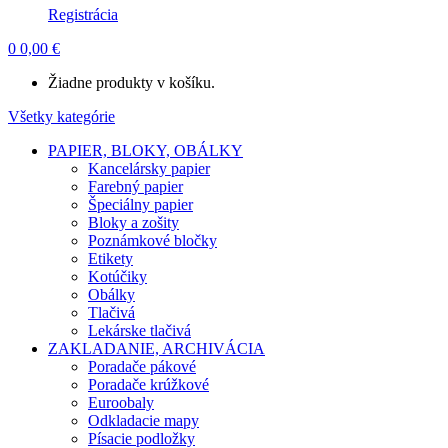
Registrácia
0
0,00
€
Žiadne produkty v košíku.
Všetky kategórie
PAPIER, BLOKY, OBÁLKY
Kancelársky papier
Farebný papier
Špeciálny papier
Bloky a zošity
Poznámkové bločky
Etikety
Kotúčiky
Obálky
Tlačivá
Lekárske tlačivá
ZAKLADANIE, ARCHIVÁCIA
Poradače pákové
Poradače krúžkové
Euroobaly
Odkladacie mapy
Písacie podložky