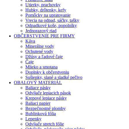
Utierky, prachovky
Hubky, drôtenky, kefy
Pomôcky na upratovanie
Vrecia na odpad, sáčky, tašky
Odpadkové koše, popolníky
Jednorazový riad
OBČERSTVENIE PRE FIRMY
Káva
Minerálne vody
Ochutené vody
Džúsy a ľadové čaje
Čaje
Mlieko a smotana
Doplnky k občerstveniu
Sušienky, slané a sladké pečivo
OBALOVÝ MATERIÁL
Baliace pásky
Odvíjače lepiacich pások
Krepové lepiace pásky
Baliaci papier
Bezpečnostné plomby
Bublinková fólia
Lepenky
Odvíjače stretch fólie