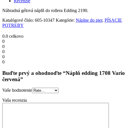
Recenzie
quantity
Náhradná gélová náplň do rollera Edding 2190.
Katalógové číslo:
605-10347
Kategórie:
Náplne do pier
,
PÍSACIE
POTREBY
0.0
celkovo
0
0
0
0
0
Buďte prvý a ohodnoďte “Náplň edding 1708 Vario
červená”
Vaše hodnotenie
Vaša recenzia