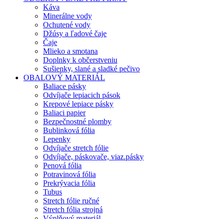
Káva
Minerálne vody
Ochutené vody
Džúsy a ľadové čaje
Čaje
Mlieko a smotana
Doplnky k občerstveniu
Sušienky, slané a sladké pečivo
OBALOVÝ MATERIÁL
Baliace pásky
Odvíjače lepiacich pások
Krepové lepiace pásky
Baliaci papier
Bezpečnostné plomby
Bublinková fólia
Lepenky
Odvíjače stretch fólie
Odvíjače, páskovače, viaz.pásky
Penová fólia
Potravinová fólia
Prekrývacia fólia
Tubus
Stretch fólie ručné
Stretch fólia strojná
Výplňový materiál