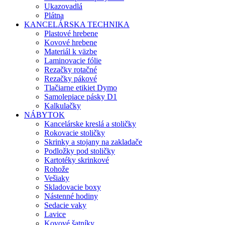
Ukazovadlá
Plátna
KANCELÁRSKA TECHNIKA
Plastové hrebene
Kovové hrebene
Materiál k väzbe
Laminovacie fólie
Rezačky rotačné
Rezačky pákové
Tlačiarne etikiet Dymo
Samolepiace pásky D1
Kalkulačky
NÁBYTOK
Kancelárske kreslá a stoličky
Rokovacie stoličky
Skrinky a stojany na zakladače
Podložky pod stoličky
Kartotéky skrinkové
Rohože
Vešiaky
Skladovacie boxy
Nástenné hodiny
Sedacie vaky
Lavice
Kovové šatníky