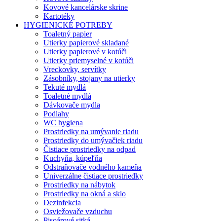
Kovové kancelárske skrine
Kartotéky
HYGIENICKÉ POTREBY
Toaletný papier
Utierky papierové skladané
Utierky papierové v kotúči
Utierky priemyselné v kotúči
Vreckovky, servítky
Zásobníky, stojany na utierky
Tekuté mydlá
Toaletné mydlá
Dávkovače mydla
Podlahy
WC hygiena
Prostriedky na umývanie riadu
Prostriedky do umývačiek riadu
Čistiace prostriedky na odpad
Kuchyňa, kúpeľňa
Odstraňovače vodného kameňa
Univerzálne čistiace prostriedky
Prostriedky na nábytok
Prostriedky na okná a sklo
Dezinfekcia
Osviežovače vzduchu
Pisoárové sitká