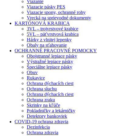
Viazanie
Viazacie pásky PES
Viazacie spony, ochranné rohy
Vrecká na sprievodné dokumenty
KARTÓNOVÁ KRABICA
3VL – trojvrstvové krabice
5VL – päťvrstvová krabica
Hárky z vlnitej lepenky
Obaly na sťahovanie
OCHRANNÉ PRACOVNÉ POMOCKY
Obojstranné lepiace pásky
Výstražné lepiace pásky
Špeciálne lepiace pásky
Obuv
Rukavice
Ochrana dýchacích ciest
Ochrana sluchu
Ochrana dýchacích ciest
Ochrana zraku
Skrinky na kľúče
Pokladničky a lekárničky
Detektory bankoviek
COVID-19 ochrana zdravia
Dezinfekcia
Ochrana zdravia