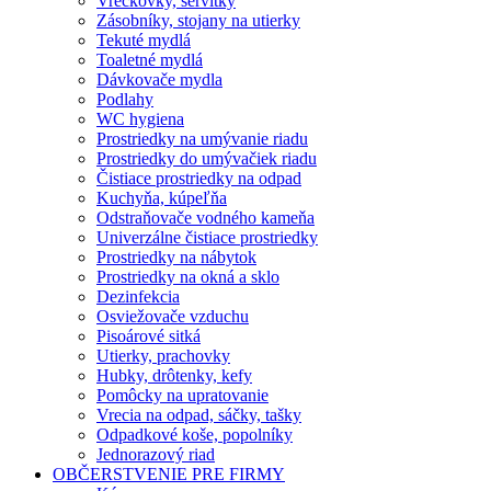
Vreckovky, servítky
Zásobníky, stojany na utierky
Tekuté mydlá
Toaletné mydlá
Dávkovače mydla
Podlahy
WC hygiena
Prostriedky na umývanie riadu
Prostriedky do umývačiek riadu
Čistiace prostriedky na odpad
Kuchyňa, kúpeľňa
Odstraňovače vodného kameňa
Univerzálne čistiace prostriedky
Prostriedky na nábytok
Prostriedky na okná a sklo
Dezinfekcia
Osviežovače vzduchu
Pisoárové sitká
Utierky, prachovky
Hubky, drôtenky, kefy
Pomôcky na upratovanie
Vrecia na odpad, sáčky, tašky
Odpadkové koše, popolníky
Jednorazový riad
OBČERSTVENIE PRE FIRMY