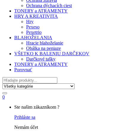
Ochrana zdravia
Ochrana dýchacích ciest
TONERY a ATRAMENTY
HRY A KREATIVITA
Hry
Pexeso
Pexetrio
BLAHOŽELANIA
Hracie blahoželanie
Obálka na peniaze
VŠETKO K BALENIU DARČEKOV
Darčkové tašky
TONERY a ATRAMENTY
Porovnať
Hľadať
0
My
Ste našim zákazníkom ?
Account
Prihláste sa
Nemám účet