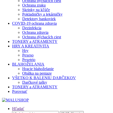
Ochrana dýchacích ciest
Ochrana zraku
Skrinky na kľúče
Pokladničky a lekárničky
Detektory bankoviek
COVID-19 ochrana zdravia
Dezinfekcia
Ochrana zdravia
Ochrana dýchacích ciest
TONERY a ATRAMENTY
HRY A KREATIVITA
Hry
Pexeso
Pexetrio
BLAHOŽELANIA
Hracie blahoželanie
Obálka na peniaze
VŠETKO K BALENIU DARČEKOV
Darčkové tašky
TONERY a ATRAMENTY
Porovnať
Hľadať
Hľadať: