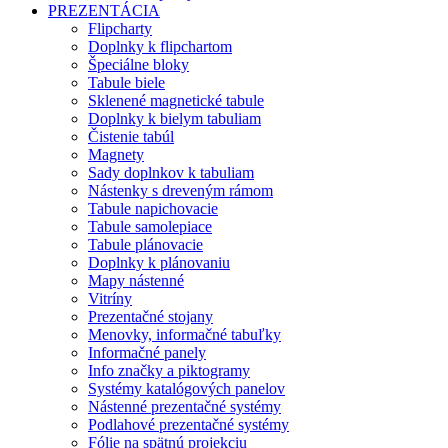
PREZENTÁCIA
Flipcharty
Doplnky k flipchartom
Špeciálne bloky
Tabule biele
Sklenené magnetické tabule
Doplnky k bielym tabuliam
Čistenie tabúl
Magnety
Sady doplnkov k tabuliam
Nástenky s dreveným rámom
Tabule napichovacie
Tabule samolepiace
Tabule plánovacie
Doplnky k plánovaniu
Mapy nástenné
Vitríny
Prezentačné stojany
Menovky, informačné tabuľky
Informačné panely
Info značky a piktogramy
Systémy katalógových panelov
Nástenné prezentačné systémy
Podlahové prezentačné systémy
Fólie na spätnú projekciu