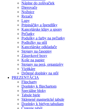
Náplne do zošívačiek
Dierovače
Nožnice
Rezače
Lupy
Pripináčiky a špendlíky
Kancelárske klipy a spony
Pečiatky
Podušky a farby na pečiatky
Podložky na stôl
Kancelárske odkladače
Stojany na časopisy
Zásuvkové boxy
Koše na papier
Stojany na perá, organizéry
Vizitkáre
Drôtené doplnky na stôl
PREZENTÁCIA
Flipcharty
Doplnky k flipchartom
Špeciálne bloky
Tabule biele
Sklenené magnetické tabule
Doplnky k bielym tabuliam
Čistenie tabúl