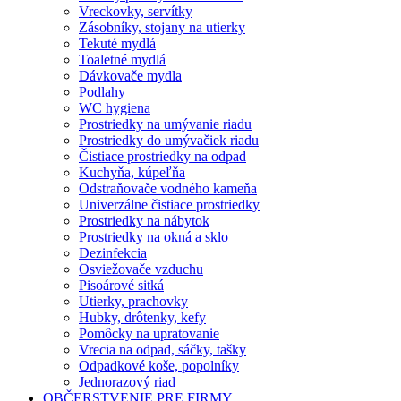
Vreckovky, servítky
Zásobníky, stojany na utierky
Tekuté mydlá
Toaletné mydlá
Dávkovače mydla
Podlahy
WC hygiena
Prostriedky na umývanie riadu
Prostriedky do umývačiek riadu
Čistiace prostriedky na odpad
Kuchyňa, kúpeľňa
Odstraňovače vodného kameňa
Univerzálne čistiace prostriedky
Prostriedky na nábytok
Prostriedky na okná a sklo
Dezinfekcia
Osviežovače vzduchu
Pisoárové sitká
Utierky, prachovky
Hubky, drôtenky, kefy
Pomôcky na upratovanie
Vrecia na odpad, sáčky, tašky
Odpadkové koše, popolníky
Jednorazový riad
OBČERSTVENIE PRE FIRMY