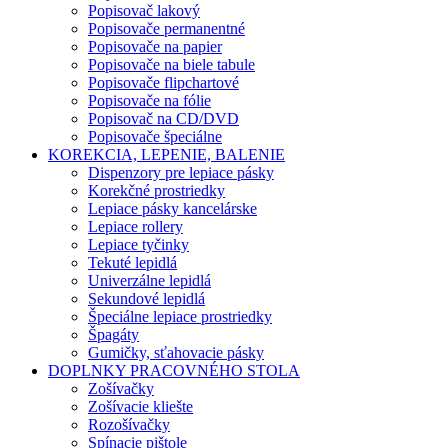
Popisovač lakový
Popisovače permanentné
Popisovače na papier
Popisovače na biele tabule
Popisovače flipchartové
Popisovače na fólie
Popisovač na CD/DVD
Popisovače špeciálne
KOREKCIA, LEPENIE, BALENIE
Dispenzory pre lepiace pásky
Korekčné prostriedky
Lepiace pásky kancelárske
Lepiace rollery
Lepiace tyčinky
Tekuté lepidlá
Univerzálne lepidlá
Sekundové lepidlá
Špeciálne lepiace prostriedky
Špagáty
Gumičky, sťahovacie pásky
DOPLNKY PRACOVNÉHO STOLA
Zošívačky
Zošívacie kliešte
Rozošívačky
Spínacie pištole