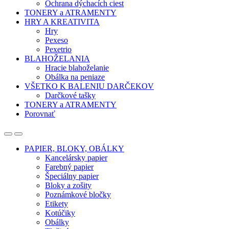
Ochrana dýchacích ciest
TONERY a ATRAMENTY
HRY A KREATIVITA
Hry
Pexeso
Pexetrio
BLAHOŽELANIA
Hracie blahoželanie
Obálka na peniaze
VŠETKO K BALENIU DARČEKOV
Darčkové tašky
TONERY a ATRAMENTY
Porovnať
Open
Close
PAPIER, BLOKY, OBÁLKY
Kancelársky papier
Farebný papier
Špeciálny papier
Bloky a zošity
Poznámkové bločky
Etikety
Kotúčiky
Obálky