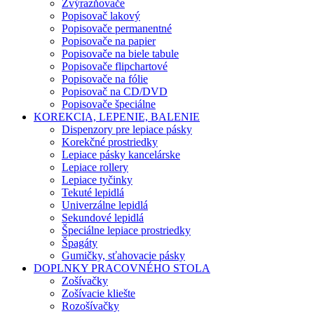
Zvýrazňovače
Popisovač lakový
Popisovače permanentné
Popisovače na papier
Popisovače na biele tabule
Popisovače flipchartové
Popisovače na fólie
Popisovač na CD/DVD
Popisovače špeciálne
KOREKCIA, LEPENIE, BALENIE
Dispenzory pre lepiace pásky
Korekčné prostriedky
Lepiace pásky kancelárske
Lepiace rollery
Lepiace tyčinky
Tekuté lepidlá
Univerzálne lepidlá
Sekundové lepidlá
Špeciálne lepiace prostriedky
Špagáty
Gumičky, sťahovacie pásky
DOPLNKY PRACOVNÉHO STOLA
Zošívačky
Zošívacie kliešte
Rozošívačky