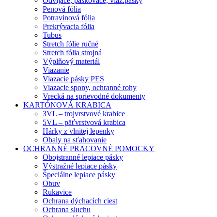
Odvíjače, páskovače, viaz.pásky
Penová fólia
Potravinová fólia
Prekrývacia fólia
Tubus
Stretch fólie ručné
Stretch fólia strojná
Výplňový materiál
Viazanie
Viazacie pásky PES
Viazacie spony, ochranné rohy
Vrecká na sprievodné dokumenty
KARTÓNOVÁ KRABICA
3VL – trojvrstvové krabice
5VL – päťvrstvová krabica
Hárky z vlnitej lepenky
Obaly na sťahovanie
OCHRANNÉ PRACOVNÉ POMOCKY
Obojstranné lepiace pásky
Výstražné lepiace pásky
Špeciálne lepiace pásky
Obuv
Rukavice
Ochrana dýchacích ciest
Ochrana sluchu