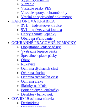
Viazanie
Viazacie pásky PES
Viazacie spony, ochranné rohy
Vrecká na sprievodné dokumenty
KARTÓNOVÁ KRABICA
3VL – trojvrstvové krabice
5VL – päťvrstvová krabica
Hárky z vlnitej lepenky
Obaly na sťahovanie
OCHRANNÉ PRACOVNÉ POMOCKY
Obojstranné lepiace pásky
Výstražné lepiace pásky
Špeciálne lepiace pásky
Obuv
Rukavice
Ochrana dýchacích ciest
Ochrana sluchu
Ochrana dýchacích ciest
Ochrana zraku
Skrinky na kľúče
Pokladničky a lekárničky
Detektory bankoviek
COVID-19 ochrana zdravia
Dezinfekcia