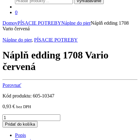
Vyhľadávanie
0
Domov
PÍSACIE POTREBY
Náplne do pier
Náplň edding 1708
Vario červená
Náplne do pier
,
PÍSACIE POTREBY
Náplň edding 1708 Vario
červená
Porovnať
Kód produktu: 605-10347
0,93
€
bez DPH
Náplň
edding
Pridať do košíka
1708
Vario
Popis
červená