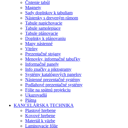
Čistenie tabúl
Magnety
Sady doplnkov k tabuliam
Nástenky s dreveným rámom
Tabule napichovacie
Tabule samolepiace
Tabule plánovacie
Doplnky k plánovaniu
Mapy nástenné
Vitríny
Prezentačné stojany
Menovky, informačné tabuľky
Informačné panely
Info značky a piktogramy
Systémy katalógových panelov
Nástenné prezentačné systémy
Podlahové prezentačné systémy
Fólie na spätnú projekciu
Ukazovadlá
Plátna
KANCELÁRSKA TECHNIKA
Plastové hrebene
Kovové hrebene
Materiál k väzbe
Laminovacie fólie