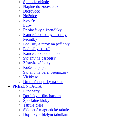
Spínacie pištole
Náplne do zošívačiek
Dierovače
Nožnice
Rezače
Lupy
Pripináčiky a špendlíky
Kancelárske klipy a spony
Pečiatky
Podušky a farby na pečiatky
Podložky na stôl
Kancelárske odkladače
Stojany na časopisy
Zásuvkové boxy
Koše na papier
Stojany na perá, organizéry
Vizitkáre
Drôtené doplnky na stôl
PREZENTÁCIA
Flipcharty
Doplnky k flipchartom
Špeciálne bloky
Tabule biele
Sklenené magnetické tabule
Doplnky k bielym tabuliam