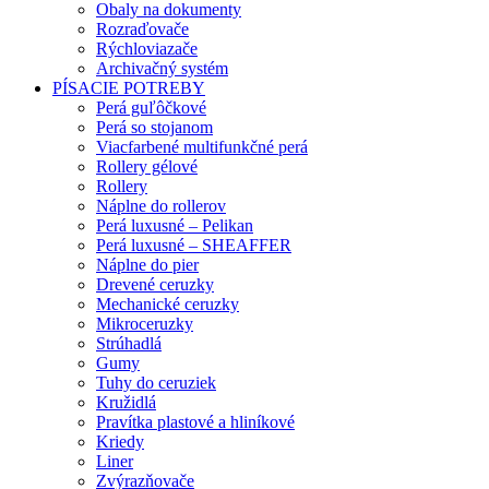
Obaly na dokumenty
Rozraďovače
Rýchloviazače
Archivačný systém
PÍSACIE POTREBY
Perá guľôčkové
Perá so stojanom
Viacfarbené multifunkčné perá
Rollery gélové
Rollery
Náplne do rollerov
Perá luxusné – Pelikan
Perá luxusné – SHEAFFER
Náplne do pier
Drevené ceruzky
Mechanické ceruzky
Mikroceruzky
Strúhadlá
Gumy
Tuhy do ceruziek
Kružidlá
Pravítka plastové a hliníkové
Kriedy
Liner
Zvýrazňovače