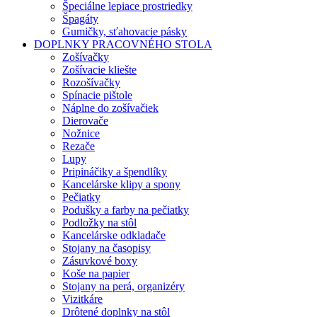
Špeciálne lepiace prostriedky
Špagáty
Gumičky, sťahovacie pásky
DOPLNKY PRACOVNÉHO STOLA
Zošívačky
Zošívacie kliešte
Rozošívačky
Spínacie pištole
Náplne do zošívačiek
Dierovače
Nožnice
Rezače
Lupy
Pripináčiky a špendlíky
Kancelárske klipy a spony
Pečiatky
Podušky a farby na pečiatky
Podložky na stôl
Kancelárske odkladače
Stojany na časopisy
Zásuvkové boxy
Koše na papier
Stojany na perá, organizéry
Vizitkáre
Drôtené doplnky na stôl