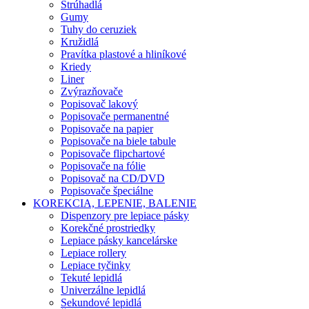
Strúhadlá
Gumy
Tuhy do ceruziek
Kružidlá
Pravítka plastové a hliníkové
Kriedy
Liner
Zvýrazňovače
Popisovač lakový
Popisovače permanentné
Popisovače na papier
Popisovače na biele tabule
Popisovače flipchartové
Popisovače na fólie
Popisovač na CD/DVD
Popisovače špeciálne
KOREKCIA, LEPENIE, BALENIE
Dispenzory pre lepiace pásky
Korekčné prostriedky
Lepiace pásky kancelárske
Lepiace rollery
Lepiace tyčinky
Tekuté lepidlá
Univerzálne lepidlá
Sekundové lepidlá