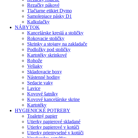
Rezačky pákové
Tlačiarne etikiet Dymo
Samolepiace pásky D1
Kalkulačky
NÁBYTOK
Kancelárske kreslá a stoličky
Rokovacie stoličky
Skrinky a stojany na zakladače
Podložky pod stoličky
Kartotéky skrinkové
Rohože
Vešiaky
Skladovacie boxy
Nástenné hodiny
Sedacie vaky
Lavice
Kovové šatníky
Kovové kancelárske skrine
Kartotéky
HYGIENICKÉ POTREBY
Toaletný papier
Utierky papierové skladané
Utierky papierové v kotúči
Utierky priemyselné v kotúči