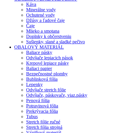
Káva
Minerálne vody
Ochutené vody
Džúsy a ľadové čaje
Čaje
Mlieko a smotana
Doplnky k občerstveniu
Sušienky, slané a sladké pečivo
OBALOVÝ MATERIÁL
Baliace pásky
Odvíjače lepiacich pások
Krepové lepiace pásky
Baliaci papier
Bezpečnostné plomby
Bublinková fólia
Lepenky
Odvíjače stretch fólie
Odvíjače, páskovače, viaz.pásky
Penová fólia
Potravinová fólia
Prekrývacia fólia
Tubus
Stretch fólie ručné
Stretch fólia strojná
Výplňový materiál