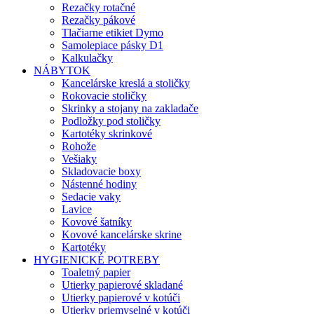
Rezačky rotačné
Rezačky pákové
Tlačiarne etikiet Dymo
Samolepiace pásky D1
Kalkulačky
NÁBYTOK
Kancelárske kreslá a stoličky
Rokovacie stoličky
Skrinky a stojany na zakladače
Podložky pod stoličky
Kartotéky skrinkové
Rohože
Vešiaky
Skladovacie boxy
Nástenné hodiny
Sedacie vaky
Lavice
Kovové šatníky
Kovové kancelárske skrine
Kartotéky
HYGIENICKÉ POTREBY
Toaletný papier
Utierky papierové skladané
Utierky papierové v kotúči
Utierky priemyselné v kotúči