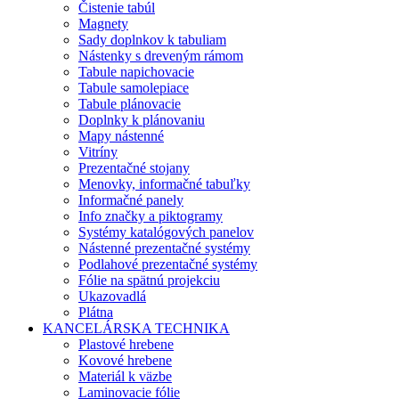
Čistenie tabúl
Magnety
Sady doplnkov k tabuliam
Nástenky s dreveným rámom
Tabule napichovacie
Tabule samolepiace
Tabule plánovacie
Doplnky k plánovaniu
Mapy nástenné
Vitríny
Prezentačné stojany
Menovky, informačné tabuľky
Informačné panely
Info značky a piktogramy
Systémy katalógových panelov
Nástenné prezentačné systémy
Podlahové prezentačné systémy
Fólie na spätnú projekciu
Ukazovadlá
Plátna
KANCELÁRSKA TECHNIKA
Plastové hrebene
Kovové hrebene
Materiál k väzbe
Laminovacie fólie