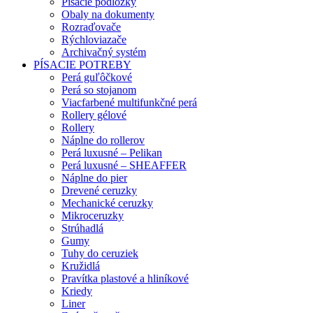
Písacie podložky
Obaly na dokumenty
Rozraďovače
Rýchloviazače
Archivačný systém
PÍSACIE POTREBY
Perá guľôčkové
Perá so stojanom
Viacfarbené multifunkčné perá
Rollery gélové
Rollery
Náplne do rollerov
Perá luxusné – Pelikan
Perá luxusné – SHEAFFER
Náplne do pier
Drevené ceruzky
Mechanické ceruzky
Mikroceruzky
Strúhadlá
Gumy
Tuhy do ceruziek
Kružidlá
Pravítka plastové a hliníkové
Kriedy
Liner