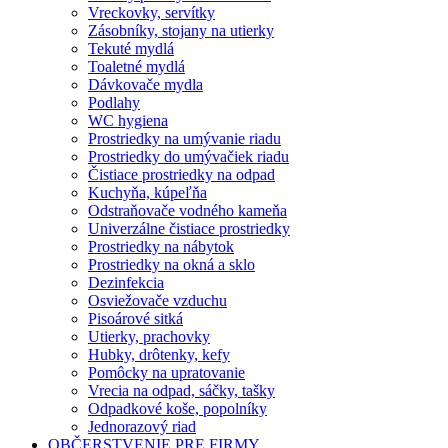
Vreckovky, servítky
Zásobníky, stojany na utierky
Tekuté mydlá
Toaletné mydlá
Dávkovače mydla
Podlahy
WC hygiena
Prostriedky na umývanie riadu
Prostriedky do umývačiek riadu
Čistiace prostriedky na odpad
Kuchyňa, kúpeľňa
Odstraňovače vodného kameňa
Univerzálne čistiace prostriedky
Prostriedky na nábytok
Prostriedky na okná a sklo
Dezinfekcia
Osviežovače vzduchu
Pisoárové sitká
Utierky, prachovky
Hubky, drôtenky, kefy
Pomôcky na upratovanie
Vrecia na odpad, sáčky, tašky
Odpadkové koše, popolníky
Jednorazový riad
OBČERSTVENIE PRE FIRMY