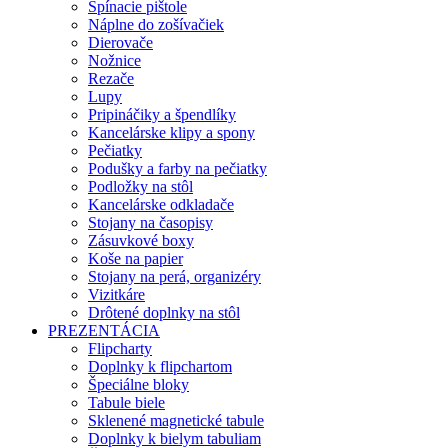
Spínacie pištole
Náplne do zošívačiek
Dierovače
Nožnice
Rezače
Lupy
Pripináčiky a špendlíky
Kancelárske klipy a spony
Pečiatky
Podušky a farby na pečiatky
Podložky na stôl
Kancelárske odkladače
Stojany na časopisy
Zásuvkové boxy
Koše na papier
Stojany na perá, organizéry
Vizitkáre
Drôtené doplnky na stôl
PREZENTÁCIA
Flipcharty
Doplnky k flipchartom
Špeciálne bloky
Tabule biele
Sklenené magnetické tabule
Doplnky k bielym tabuliam