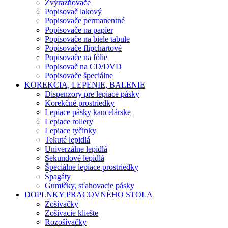
Zvýrazňovače
Popisovač lakový
Popisovače permanentné
Popisovače na papier
Popisovače na biele tabule
Popisovače flipchartové
Popisovače na fólie
Popisovač na CD/DVD
Popisovače špeciálne
KOREKCIA, LEPENIE, BALENIE
Dispenzory pre lepiace pásky
Korekčné prostriedky
Lepiace pásky kancelárske
Lepiace rollery
Lepiace tyčinky
Tekuté lepidlá
Univerzálne lepidlá
Sekundové lepidlá
Špeciálne lepiace prostriedky
Špagáty
Gumičky, sťahovacie pásky
DOPLNKY PRACOVNÉHO STOLA
Zošívačky
Zošívacie kliešte
Rozošívačky