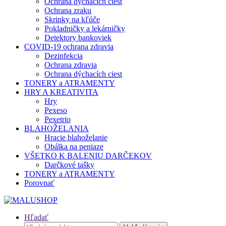
Ochrana dýchacích ciest
Ochrana zraku
Skrinky na kľúče
Pokladničky a lekárničky
Detektory bankoviek
COVID-19 ochrana zdravia
Dezinfekcia
Ochrana zdravia
Ochrana dýchacích ciest
TONERY a ATRAMENTY
HRY A KREATIVITA
Hry
Pexeso
Pexetrio
BLAHOŽELANIA
Hracie blahoželanie
Obálka na peniaze
VŠETKO K BALENIU DARČEKOV
Darčkové tašky
TONERY a ATRAMENTY
Porovnať
Hľadať
Hľadať: