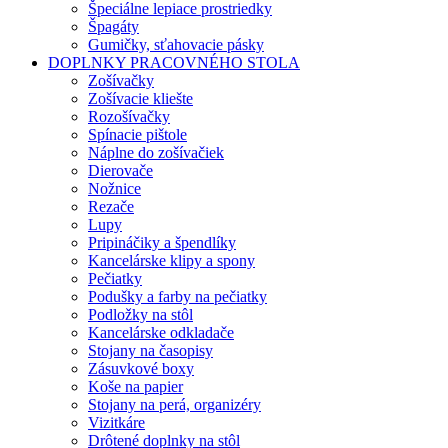
Špeciálne lepiace prostriedky
Špagáty
Gumičky, sťahovacie pásky
DOPLNKY PRACOVNÉHO STOLA
Zošívačky
Zošívacie kliešte
Rozošívačky
Spínacie pištole
Náplne do zošívačiek
Dierovače
Nožnice
Rezače
Lupy
Pripináčiky a špendlíky
Kancelárske klipy a spony
Pečiatky
Podušky a farby na pečiatky
Podložky na stôl
Kancelárske odkladače
Stojany na časopisy
Zásuvkové boxy
Koše na papier
Stojany na perá, organizéry
Vizitkáre
Drôtené doplnky na stôl