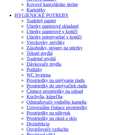
Kovové kancelárske skrine
Kartotéky
HYGIENICKÉ POTREBY
Toaletný papier
Utierky papierové skladané
Utierky papierové v kotúči
Utierky priemyselné v kotúči
Vreckovky, servítky
Zásobníky, stojany na utierky
Tekuté mydlá
Toaletné mydlá
Dávkovače mydla
Podlahy
WC hygiena
Prostriedky na umývanie riadu
Prostriedky do umývačiek riadu
Čistiace prostriedky na odpad
Kuchyňa, kúpeľňa
Odstraňovače vodného kameňa
Univerzálne čistiace prostriedky
Prostriedky na nábytok
Prostriedky na okná a sklo
Dezinfekcia
Osviežovače vzduchu
Pisoárové sitká