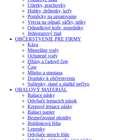
Utierky, prachovky
Hubky, drôtenky, kefy
Pomôcky na upratovanie
Vrecia na odpad, sáčky, tašky
Odpadkové koše, popolníky
Jednorazový riad
OBČERSTVENIE PRE FIRMY
Káva
Minerálne vody
Ochutené vody
Džúsy a ľadové čaje
Čaje
Mlieko a smotana
Doplnky k občerstveniu
Sušienky, slané a sladké pečivo
OBALOVÝ MATERIÁL
Baliace pásky
Odvíjače lepiacich pások
Krepové lepiace pásky
Baliaci papier
Bezpečnostné plomby
Bublinková fólia
Lepenky
Odvíjače stretch fólie