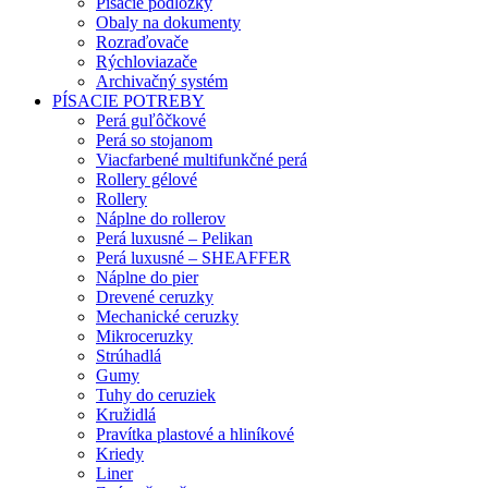
Písacie podložky
Obaly na dokumenty
Rozraďovače
Rýchloviazače
Archivačný systém
PÍSACIE POTREBY
Perá guľôčkové
Perá so stojanom
Viacfarbené multifunkčné perá
Rollery gélové
Rollery
Náplne do rollerov
Perá luxusné – Pelikan
Perá luxusné – SHEAFFER
Náplne do pier
Drevené ceruzky
Mechanické ceruzky
Mikroceruzky
Strúhadlá
Gumy
Tuhy do ceruziek
Kružidlá
Pravítka plastové a hliníkové
Kriedy
Liner