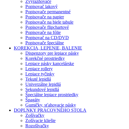
Zvýrazňovače
Popisovač lakový
Popisovače permanentné
Popisovače na papier
Popisovače na biele tabule
Popisovače flipchartové
Popisovače na fólie
Popisovač na CD/DVD
Popisovače špeciálne
KOREKCIA, LEPENIE, BALENIE
Dispenzory pre lepiace pásky
Korekčné prostriedky
Lepiace pásky kancelárske
Lepiace rollery
Lepiace tyčinky
Tekuté lepidlá
Univerzálne lepidlá
Sekundové lepidlá
Špeciálne lepiace prostriedky
Špagáty
Gumičky, sťahovacie pásky
DOPLNKY PRACOVNÉHO STOLA
Zošívačky
Zošívacie kliešte
Rozošívačky