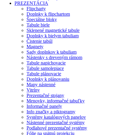
PREZENTÁCIA
Flipcharty
Doplnky k flipchartom
Špeciálne bloky
Tabule biele
Sklenené magnetické tabule
Doplnky k bielym tabuliam
Čistenie tabúl
Magnety
Sady doplnkov k tabuliam
Nástenky s dreveným rámom
Tabule napichovacie
Tabule samolepiace
Tabule plánovacie
Doplnky k plánovaniu
Mapy nástenné
Vitríny
Prezentačné stojany
Menovky, informačné tabuľky
Informačné panely
Info značky a piktogramy
Systémy katalógových panelov
Nástenné prezentačné systémy
Podlahové prezentačné systémy
Fólie na spätnú projekciu