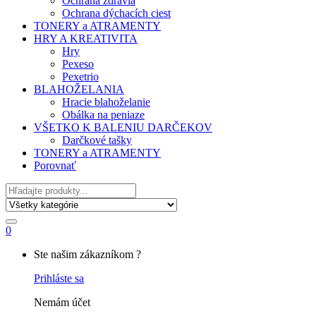
Ochrana zdravia
Ochrana dýchacích ciest
TONERY a ATRAMENTY
HRY A KREATIVITA
Hry
Pexeso
Pexetrio
BLAHOŽELANIA
Hracie blahoželanie
Obálka na peniaze
VŠETKO K BALENIU DARČEKOV
Darčkové tašky
TONERY a ATRAMENTY
Porovnať
Hľadať
0
My
Ste našim zákazníkom ?
Account
Prihláste sa
Nemám účet