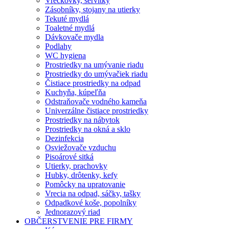
Vreckovky, servítky
Zásobníky, stojany na utierky
Tekuté mydlá
Toaletné mydlá
Dávkovače mydla
Podlahy
WC hygiena
Prostriedky na umývanie riadu
Prostriedky do umývačiek riadu
Čistiace prostriedky na odpad
Kuchyňa, kúpeľňa
Odstraňovače vodného kameňa
Univerzálne čistiace prostriedky
Prostriedky na nábytok
Prostriedky na okná a sklo
Dezinfekcia
Osviežovače vzduchu
Pisoárové sitká
Utierky, prachovky
Hubky, drôtenky, kefy
Pomôcky na upratovanie
Vrecia na odpad, sáčky, tašky
Odpadkové koše, popolníky
Jednorazový riad
OBČERSTVENIE PRE FIRMY