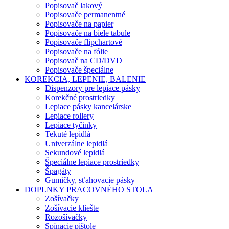
Popisovač lakový
Popisovače permanentné
Popisovače na papier
Popisovače na biele tabule
Popisovače flipchartové
Popisovače na fólie
Popisovač na CD/DVD
Popisovače špeciálne
KOREKCIA, LEPENIE, BALENIE
Dispenzory pre lepiace pásky
Korekčné prostriedky
Lepiace pásky kancelárske
Lepiace rollery
Lepiace tyčinky
Tekuté lepidlá
Univerzálne lepidlá
Sekundové lepidlá
Špeciálne lepiace prostriedky
Špagáty
Gumičky, sťahovacie pásky
DOPLNKY PRACOVNÉHO STOLA
Zošívačky
Zošívacie kliešte
Rozošívačky
Spínacie pištole