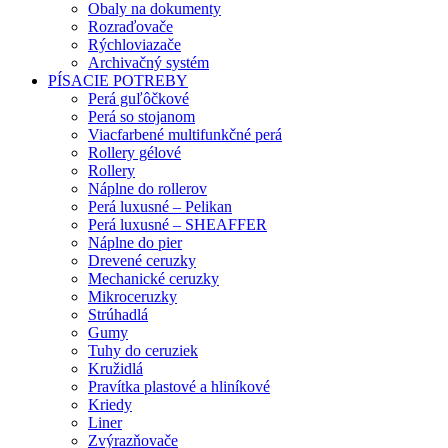
Obaly na dokumenty
Rozraďovače
Rýchloviazače
Archivačný systém
PÍSACIE POTREBY
Perá guľôčkové
Perá so stojanom
Viacfarbené multifunkčné perá
Rollery gélové
Rollery
Náplne do rollerov
Perá luxusné – Pelikan
Perá luxusné – SHEAFFER
Náplne do pier
Drevené ceruzky
Mechanické ceruzky
Mikroceruzky
Strúhadlá
Gumy
Tuhy do ceruziek
Kružidlá
Pravítka plastové a hliníkové
Kriedy
Liner
Zvýrazňovače