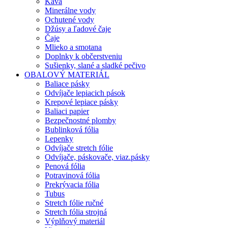
Káva
Minerálne vody
Ochutené vody
Džúsy a ľadové čaje
Čaje
Mlieko a smotana
Doplnky k občerstveniu
Sušienky, slané a sladké pečivo
OBALOVÝ MATERIÁL
Baliace pásky
Odvíjače lepiacich pások
Krepové lepiace pásky
Baliaci papier
Bezpečnostné plomby
Bublinková fólia
Lepenky
Odvíjače stretch fólie
Odvíjače, páskovače, viaz.pásky
Penová fólia
Potravinová fólia
Prekrývacia fólia
Tubus
Stretch fólie ručné
Stretch fólia strojná
Výplňový materiál