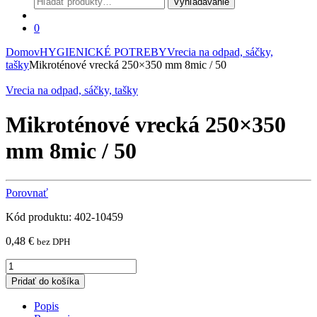
Vyhľadávanie
0
Domov
HYGIENICKÉ POTREBY
Vrecia na odpad, sáčky,
tašky
Mikroténové vrecká 250×350 mm 8mic / 50
Vrecia na odpad, sáčky, tašky
Mikroténové vrecká 250×350
mm 8mic / 50
Porovnať
Kód produktu: 402-10459
0,48
€
bez DPH
Mikroténové
vrecká
Pridať do košíka
250x350
mm
Popis
8mic