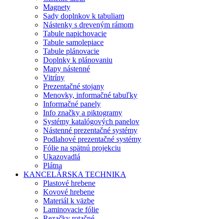
Magnety
Sady doplnkov k tabuliam
Nástenky s dreveným rámom
Tabule napichovacie
Tabule samolepiace
Tabule plánovacie
Doplnky k plánovaniu
Mapy nástenné
Vitríny
Prezentačné stojany
Menovky, informačné tabuľky
Informačné panely
Info značky a piktogramy
Systémy katalógových panelov
Nástenné prezentačné systémy
Podlahové prezentačné systémy
Fólie na spätnú projekciu
Ukazovadlá
Plátna
KANCELÁRSKA TECHNIKA
Plastové hrebene
Kovové hrebene
Materiál k väzbe
Laminovacie fólie
Rezačky rotačné