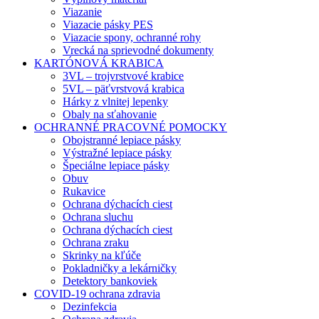
Viazanie
Viazacie pásky PES
Viazacie spony, ochranné rohy
Vrecká na sprievodné dokumenty
KARTÓNOVÁ KRABICA
3VL – trojvrstvové krabice
5VL – päťvrstvová krabica
Hárky z vlnitej lepenky
Obaly na sťahovanie
OCHRANNÉ PRACOVNÉ POMOCKY
Obojstranné lepiace pásky
Výstražné lepiace pásky
Špeciálne lepiace pásky
Obuv
Rukavice
Ochrana dýchacích ciest
Ochrana sluchu
Ochrana dýchacích ciest
Ochrana zraku
Skrinky na kľúče
Pokladničky a lekárničky
Detektory bankoviek
COVID-19 ochrana zdravia
Dezinfekcia