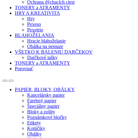
Ochrana dýchacích ciest
TONERY a ATRAMENTY
HRY A KREATIVITA
Hry
Pexeso
Pexetrio
BLAHOŽELANIA
Hracie blahoželanie
Obálka na peniaze
VŠETKO K BALENIU DARČEKOV
Darčkové tašky
TONERY a ATRAMENTY
Porovnať
Open
Close
PAPIER, BLOKY, OBÁLKY
Kancelársky papier
Farebný papier
Špeciálny papier
Bloky a zošity
Poznámkové bločky
Etikety
Kotúčiky
Obálky