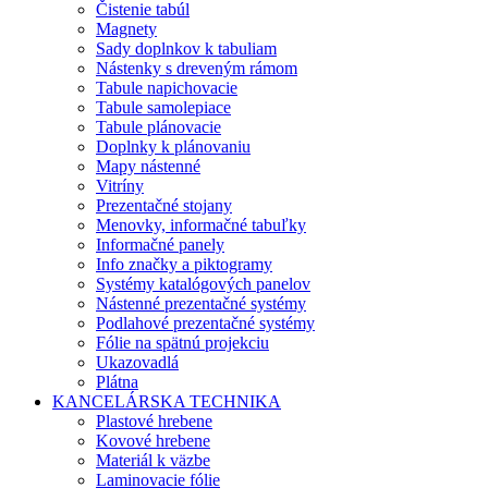
Čistenie tabúl
Magnety
Sady doplnkov k tabuliam
Nástenky s dreveným rámom
Tabule napichovacie
Tabule samolepiace
Tabule plánovacie
Doplnky k plánovaniu
Mapy nástenné
Vitríny
Prezentačné stojany
Menovky, informačné tabuľky
Informačné panely
Info značky a piktogramy
Systémy katalógových panelov
Nástenné prezentačné systémy
Podlahové prezentačné systémy
Fólie na spätnú projekciu
Ukazovadlá
Plátna
KANCELÁRSKA TECHNIKA
Plastové hrebene
Kovové hrebene
Materiál k väzbe
Laminovacie fólie