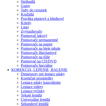
Strúhadlá
Gumy
Tuhy do ceruziek
Kružidlá
Pravítka plastové a hliníkové
Kriedy
Liner
Zvýrazňovače
Popisovač lakový
Popisovače permanentné
Popisovače na papier
Popisovače na biele tabule
Popisovače flipchartové
Popisovače na fólie
Popisovač na CD/DVD
Popisovače špeciálne
KOREKCIA, LEPENIE, BALENIE
Dispenzory pre lepiace pásky
Korekčné prostriedky
Lepiace pásky kancelárske
Lepiace rollery
Lepiace tyčinky
Tekuté lepidlá
Univerzálne lepidlá
Sekundové lepidlá