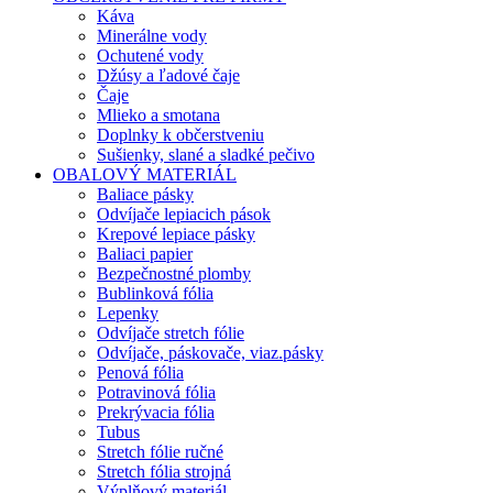
Káva
Minerálne vody
Ochutené vody
Džúsy a ľadové čaje
Čaje
Mlieko a smotana
Doplnky k občerstveniu
Sušienky, slané a sladké pečivo
OBALOVÝ MATERIÁL
Baliace pásky
Odvíjače lepiacich pások
Krepové lepiace pásky
Baliaci papier
Bezpečnostné plomby
Bublinková fólia
Lepenky
Odvíjače stretch fólie
Odvíjače, páskovače, viaz.pásky
Penová fólia
Potravinová fólia
Prekrývacia fólia
Tubus
Stretch fólie ručné
Stretch fólia strojná
Výplňový materiál