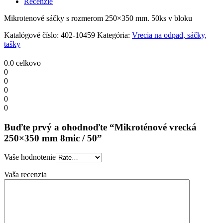
Recenzie
/
50
Mikrotenové sáčky s rozmerom 250×350 mm. 50ks v bloku
quantity
Katalógové číslo:
402-10459
Kategória:
Vrecia na odpad, sáčky,
tašky
0.0
celkovo
0
0
0
0
0
Buďte prvý a ohodnoďte “Mikroténové vrecká
250×350 mm 8mic / 50”
Vaše hodnotenie
Vaša recenzia