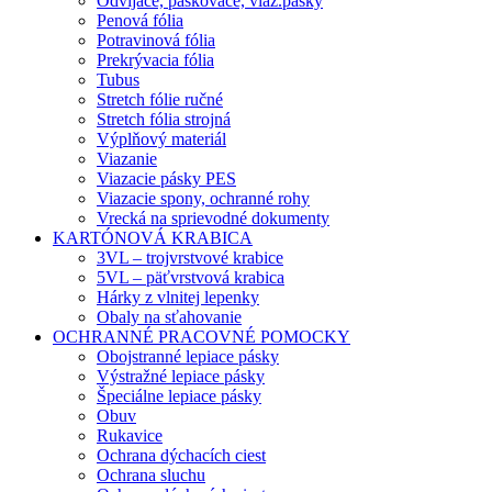
Odvíjače, páskovače, viaz.pásky
Penová fólia
Potravinová fólia
Prekrývacia fólia
Tubus
Stretch fólie ručné
Stretch fólia strojná
Výplňový materiál
Viazanie
Viazacie pásky PES
Viazacie spony, ochranné rohy
Vrecká na sprievodné dokumenty
KARTÓNOVÁ KRABICA
3VL – trojvrstvové krabice
5VL – päťvrstvová krabica
Hárky z vlnitej lepenky
Obaly na sťahovanie
OCHRANNÉ PRACOVNÉ POMOCKY
Obojstranné lepiace pásky
Výstražné lepiace pásky
Špeciálne lepiace pásky
Obuv
Rukavice
Ochrana dýchacích ciest
Ochrana sluchu