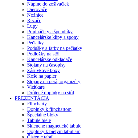
Náplne do zošívačiek
Dierovače
Nožnice
Rezače
Lupy
Pripináčiky a špendlíky
Kancelárske klipy a spony
Pečiatky
Podušky a farby na pečiatky
Podložky na stôl
Kancelárske odkladače
Stojany na časopisy
Zásuvkové boxy
Koše na papier
Stojany na perá, organizéry
Vizitkáre
Drôtené doplnky na stôl
PREZENTÁCIA
Flipcharty
Doplnky k flipchartom
Špeciálne bloky
Tabule biele
Sklenené magnetické tabule
Doplnky k bielym tabuliam
Čistenie tabúl