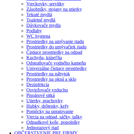
Vreckovky, servítky
Zásobníky, stojany na utierky
Tekuté mydlá
Toaletné mydlá
Dávkovače mydla
Podlahy
WC hygiena
Prostriedky na umývanie riadu
Prostriedky do umývačiek riadu
Čistiace prostriedky na odpad
Kuchyňa, kúpeľňa
Odstraňovače vodného kameňa
Univerzálne čistiace prostriedky
Prostriedky na nábytok
Prostriedky na okná a sklo
Dezinfekcia
Osviežovače vzduchu
Pisoárové sitká
Utierky, prachovky
Hubky, drôtenky, kefy
Pomôcky na upratovanie
Vrecia na odpad, sáčky, tašky
Odpadkové koše, popolníky
Jednorazový riad
OBČERSTVENIE PRE FIRMY