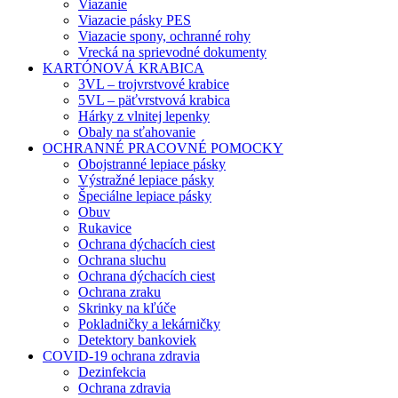
Viazanie
Viazacie pásky PES
Viazacie spony, ochranné rohy
Vrecká na sprievodné dokumenty
KARTÓNOVÁ KRABICA
3VL – trojvrstvové krabice
5VL – päťvrstvová krabica
Hárky z vlnitej lepenky
Obaly na sťahovanie
OCHRANNÉ PRACOVNÉ POMOCKY
Obojstranné lepiace pásky
Výstražné lepiace pásky
Špeciálne lepiace pásky
Obuv
Rukavice
Ochrana dýchacích ciest
Ochrana sluchu
Ochrana dýchacích ciest
Ochrana zraku
Skrinky na kľúče
Pokladničky a lekárničky
Detektory bankoviek
COVID-19 ochrana zdravia
Dezinfekcia
Ochrana zdravia