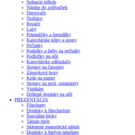
Spínacie pištole
Náplne do zošívačiek
Dierovače
Nožnice
Rezače
Lupy
Pripináčiky a špendlíky
Kancelárske klipy a spony
Pečiatky
Podušky a farby na pečiatky
Podložky na stôl
Kancelárske odkladače
Stojany na časopisy
Zásuvkové boxy
Koše na papier
Stojany na perá, organizéry
Vizitkáre
Drôtené doplnky na stôl
PREZENTÁCIA
Flipcharty
Doplnky k flipchartom
Špeciálne bloky
Tabule biele
Sklenené magnetické tabule
Doplnky k bielym tabuliam