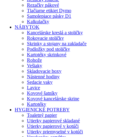
Rezačky pákové
Tlačiarne etikiet Dymo
Samolepiace pásky D1
Kalkulačky
NÁBYTOK
Kancelárske kreslá a stoličky
Rokovacie stoličky
Skrinky a stojany na zakladače
Podložky pod stoličky
Kartotéky skrinkové
Rohože
Vešiaky
Skladovacie boxy
Nástenné hodiny
Sedacie vaky
Lavice
Kovové šatníky
Kovové kancelárske skrine
Kartotéky
HYGIENICKÉ POTREBY
Toaletný papier
Utierky papierové skladané
Utierky papierové v kotúči
Utierky priemyselné v kotúči