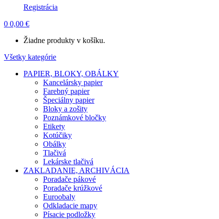
Registrácia
0
0,00
€
Žiadne produkty v košíku.
Všetky kategórie
PAPIER, BLOKY, OBÁLKY
Kancelársky papier
Farebný papier
Špeciálny papier
Bloky a zošity
Poznámkové bločky
Etikety
Kotúčiky
Obálky
Tlačivá
Lekárske tlačivá
ZAKLADANIE, ARCHIVÁCIA
Poradače pákové
Poradače krúžkové
Euroobaly
Odkladacie mapy
Písacie podložky