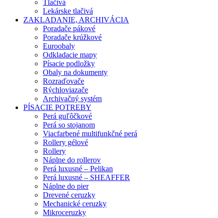
Tlačivá
Lekárske tlačivá
ZAKLADANIE, ARCHIVÁCIA
Poradače pákové
Poradače krúžkové
Euroobaly
Odkladacie mapy
Písacie podložky
Obaly na dokumenty
Rozraďovače
Rýchloviazače
Archivačný systém
PÍSACIE POTREBY
Perá guľôčkové
Perá so stojanom
Viacfarbené multifunkčné perá
Rollery gélové
Rollery
Náplne do rollerov
Perá luxusné – Pelikan
Perá luxusné – SHEAFFER
Náplne do pier
Drevené ceruzky
Mechanické ceruzky
Mikroceruzky