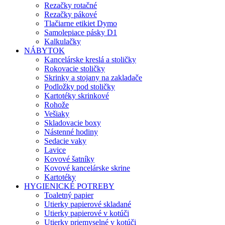
Rezačky rotačné
Rezačky pákové
Tlačiarne etikiet Dymo
Samolepiace pásky D1
Kalkulačky
NÁBYTOK
Kancelárske kreslá a stoličky
Rokovacie stoličky
Skrinky a stojany na zakladače
Podložky pod stoličky
Kartotéky skrinkové
Rohože
Vešiaky
Skladovacie boxy
Nástenné hodiny
Sedacie vaky
Lavice
Kovové šatníky
Kovové kancelárske skrine
Kartotéky
HYGIENICKÉ POTREBY
Toaletný papier
Utierky papierové skladané
Utierky papierové v kotúči
Utierky priemyselné v kotúči