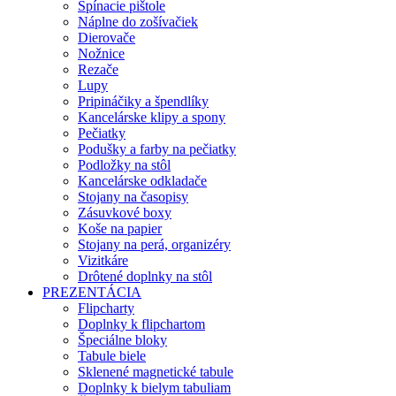
Spínacie pištole
Náplne do zošívačiek
Dierovače
Nožnice
Rezače
Lupy
Pripináčiky a špendlíky
Kancelárske klipy a spony
Pečiatky
Podušky a farby na pečiatky
Podložky na stôl
Kancelárske odkladače
Stojany na časopisy
Zásuvkové boxy
Koše na papier
Stojany na perá, organizéry
Vizitkáre
Drôtené doplnky na stôl
PREZENTÁCIA
Flipcharty
Doplnky k flipchartom
Špeciálne bloky
Tabule biele
Sklenené magnetické tabule
Doplnky k bielym tabuliam