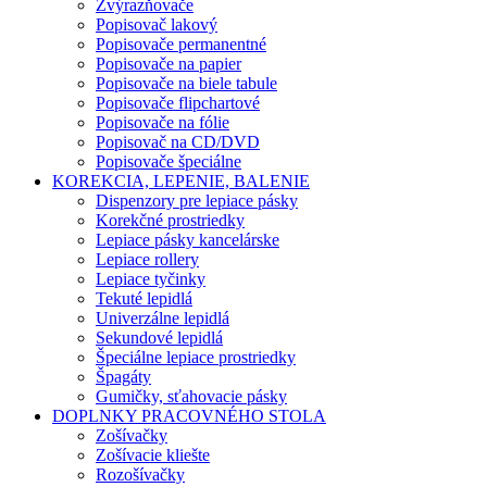
Zvýrazňovače
Popisovač lakový
Popisovače permanentné
Popisovače na papier
Popisovače na biele tabule
Popisovače flipchartové
Popisovače na fólie
Popisovač na CD/DVD
Popisovače špeciálne
KOREKCIA, LEPENIE, BALENIE
Dispenzory pre lepiace pásky
Korekčné prostriedky
Lepiace pásky kancelárske
Lepiace rollery
Lepiace tyčinky
Tekuté lepidlá
Univerzálne lepidlá
Sekundové lepidlá
Špeciálne lepiace prostriedky
Špagáty
Gumičky, sťahovacie pásky
DOPLNKY PRACOVNÉHO STOLA
Zošívačky
Zošívacie kliešte
Rozošívačky