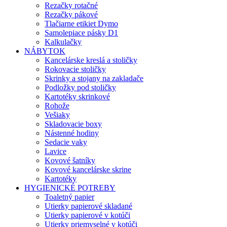
Rezačky rotačné
Rezačky pákové
Tlačiarne etikiet Dymo
Samolepiace pásky D1
Kalkulačky
NÁBYTOK
Kancelárske kreslá a stoličky
Rokovacie stoličky
Skrinky a stojany na zakladače
Podložky pod stoličky
Kartotéky skrinkové
Rohože
Vešiaky
Skladovacie boxy
Nástenné hodiny
Sedacie vaky
Lavice
Kovové šatníky
Kovové kancelárske skrine
Kartotéky
HYGIENICKÉ POTREBY
Toaletný papier
Utierky papierové skladané
Utierky papierové v kotúči
Utierky priemyselné v kotúči