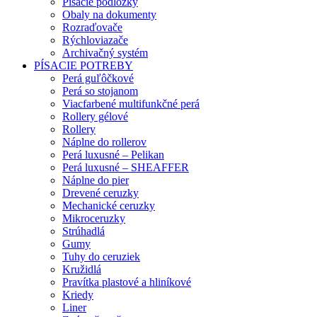
Písacie podložky
Obaly na dokumenty
Rozraďovače
Rýchloviazače
Archivačný systém
PÍSACIE POTREBY
Perá guľôčkové
Perá so stojanom
Viacfarbené multifunkčné perá
Rollery gélové
Rollery
Náplne do rollerov
Perá luxusné – Pelikan
Perá luxusné – SHEAFFER
Náplne do pier
Drevené ceruzky
Mechanické ceruzky
Mikroceruzky
Strúhadlá
Gumy
Tuhy do ceruziek
Kružidlá
Pravítka plastové a hliníkové
Kriedy
Liner