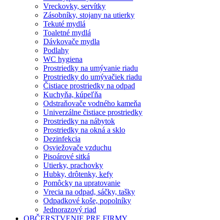
Vreckovky, servítky
Zásobníky, stojany na utierky
Tekuté mydlá
Toaletné mydlá
Dávkovače mydla
Podlahy
WC hygiena
Prostriedky na umývanie riadu
Prostriedky do umývačiek riadu
Čistiace prostriedky na odpad
Kuchyňa, kúpeľňa
Odstraňovače vodného kameňa
Univerzálne čistiace prostriedky
Prostriedky na nábytok
Prostriedky na okná a sklo
Dezinfekcia
Osviežovače vzduchu
Pisoárové sitká
Utierky, prachovky
Hubky, drôtenky, kefy
Pomôcky na upratovanie
Vrecia na odpad, sáčky, tašky
Odpadkové koše, popolníky
Jednorazový riad
OBČERSTVENIE PRE FIRMY