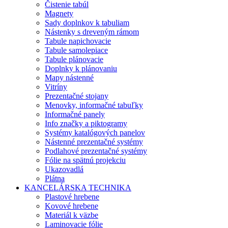
Čistenie tabúl
Magnety
Sady doplnkov k tabuliam
Nástenky s dreveným rámom
Tabule napichovacie
Tabule samolepiace
Tabule plánovacie
Doplnky k plánovaniu
Mapy nástenné
Vitríny
Prezentačné stojany
Menovky, informačné tabuľky
Informačné panely
Info značky a piktogramy
Systémy katalógových panelov
Nástenné prezentačné systémy
Podlahové prezentačné systémy
Fólie na spätnú projekciu
Ukazovadlá
Plátna
KANCELÁRSKA TECHNIKA
Plastové hrebene
Kovové hrebene
Materiál k väzbe
Laminovacie fólie