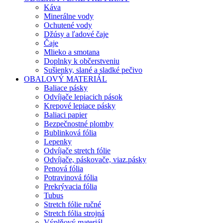
Káva
Minerálne vody
Ochutené vody
Džúsy a ľadové čaje
Čaje
Mlieko a smotana
Doplnky k občerstveniu
Sušienky, slané a sladké pečivo
OBALOVÝ MATERIÁL
Baliace pásky
Odvíjače lepiacich pások
Krepové lepiace pásky
Baliaci papier
Bezpečnostné plomby
Bublinková fólia
Lepenky
Odvíjače stretch fólie
Odvíjače, páskovače, viaz.pásky
Penová fólia
Potravinová fólia
Prekrývacia fólia
Tubus
Stretch fólie ručné
Stretch fólia strojná
Výplňový materiál