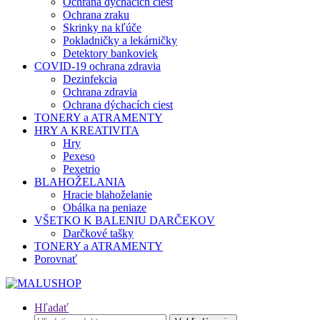
Ochrana dýchacích ciest
Ochrana zraku
Skrinky na kľúče
Pokladničky a lekárničky
Detektory bankoviek
COVID-19 ochrana zdravia
Dezinfekcia
Ochrana zdravia
Ochrana dýchacích ciest
TONERY a ATRAMENTY
HRY A KREATIVITA
Hry
Pexeso
Pexetrio
BLAHOŽELANIA
Hracie blahoželanie
Obálka na peniaze
VŠETKO K BALENIU DARČEKOV
Darčkové tašky
TONERY a ATRAMENTY
Porovnať
Hľadať
Hľadať: