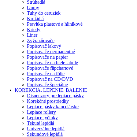
Strúhadlá
Gumy
Tuhy do ceruziek
Kružidlá
Pravítka plastové a hliníkové
Kriedy
Liner
Zvýrazňovače
Popisovač lakový
Popisovače permanentné
Popisovače na papier
Popisovače na biele tabule
Popisovače flipchartové
Popisovače na fólie
Popisovač na CD/DVD
Popisovače špeciálne
KOREKCIA, LEPENIE, BALENIE
Dispenzory pre lepiace pásky
Korekčné prostriedky
Lepiace pásky kancelárske
Lepiace rollery
Lepiace tyčinky
Tekuté lepidlá
Univerzálne lepidlá
Sekundové lepidlá