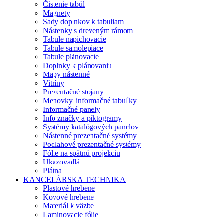
Čistenie tabúl
Magnety
Sady doplnkov k tabuliam
Nástenky s dreveným rámom
Tabule napichovacie
Tabule samolepiace
Tabule plánovacie
Doplnky k plánovaniu
Mapy nástenné
Vitríny
Prezentačné stojany
Menovky, informačné tabuľky
Informačné panely
Info značky a piktogramy
Systémy katalógových panelov
Nástenné prezentačné systémy
Podlahové prezentačné systémy
Fólie na spätnú projekciu
Ukazovadlá
Plátna
KANCELÁRSKA TECHNIKA
Plastové hrebene
Kovové hrebene
Materiál k väzbe
Laminovacie fólie