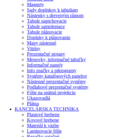
Magnety
Sady doplnkov k tabuliam
Nástenky s dreveným rámom
Tabule napichovacie
Tabule samolepiace
Tabule plánovacie
Doplnky k plánovaniu
Mapy nástenné
Vitríny
Prezentačné stojany
Menovky, informačné tabuľky
Informačné panely
Info značky a piktogramy
Systémy katalógových panelov
Nástenné prezentačné systémy
Podlahové prezentačné systémy
Fólie na spätnú projekciu
Ukazovadlá
Plátna
KANCELÁRSKA TECHNIKA
Plastové hrebene
Kovové hrebene
Materiál k väzbe
Laminovacie fólie
Rezačky rotačné