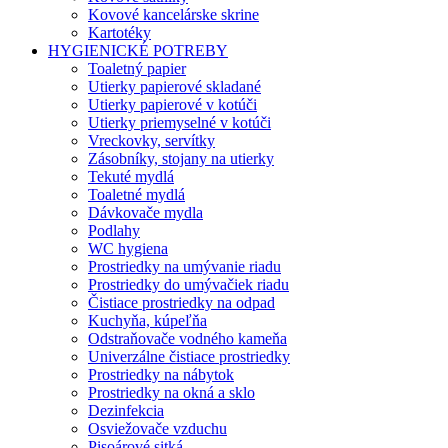
Kovové kancelárske skrine
Kartotéky
HYGIENICKÉ POTREBY
Toaletný papier
Utierky papierové skladané
Utierky papierové v kotúči
Utierky priemyselné v kotúči
Vreckovky, servítky
Zásobníky, stojany na utierky
Tekuté mydlá
Toaletné mydlá
Dávkovače mydla
Podlahy
WC hygiena
Prostriedky na umývanie riadu
Prostriedky do umývačiek riadu
Čistiace prostriedky na odpad
Kuchyňa, kúpeľňa
Odstraňovače vodného kameňa
Univerzálne čistiace prostriedky
Prostriedky na nábytok
Prostriedky na okná a sklo
Dezinfekcia
Osviežovače vzduchu
Pisoárové sitká