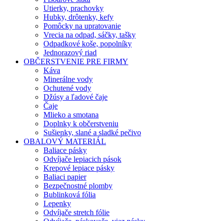
Utierky, prachovky
Hubky, drôtenky, kefy
Pomôcky na upratovanie
Vrecia na odpad, sáčky, tašky
Odpadkové koše, popolníky
Jednorazový riad
OBČERSTVENIE PRE FIRMY
Káva
Minerálne vody
Ochutené vody
Džúsy a ľadové čaje
Čaje
Mlieko a smotana
Doplnky k občerstveniu
Sušienky, slané a sladké pečivo
OBALOVÝ MATERIÁL
Baliace pásky
Odvíjače lepiacich pások
Krepové lepiace pásky
Baliaci papier
Bezpečnostné plomby
Bublinková fólia
Lepenky
Odvíjače stretch fólie