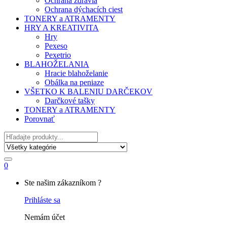
Ochrana zdravia
Ochrana dýchacích ciest
TONERY a ATRAMENTY
HRY A KREATIVITA
Hry
Pexeso
Pexetrio
BLAHOŽELANIA
Hracie blahoželanie
Obálka na peniaze
VŠETKO K BALENIU DARČEKOV
Darčkové tašky
TONERY a ATRAMENTY
Porovnať
Hľadať
0
My
Ste našim zákazníkom ?
Account
Prihláste sa
Nemám účet