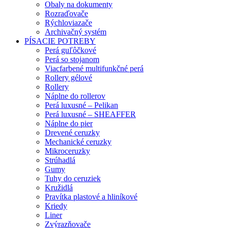
Obaly na dokumenty
Rozraďovače
Rýchloviazače
Archivačný systém
PÍSACIE POTREBY
Perá guľôčkové
Perá so stojanom
Viacfarbené multifunkčné perá
Rollery gélové
Rollery
Náplne do rollerov
Perá luxusné – Pelikan
Perá luxusné – SHEAFFER
Náplne do pier
Drevené ceruzky
Mechanické ceruzky
Mikroceruzky
Strúhadlá
Gumy
Tuhy do ceruziek
Kružidlá
Pravítka plastové a hliníkové
Kriedy
Liner
Zvýrazňovače