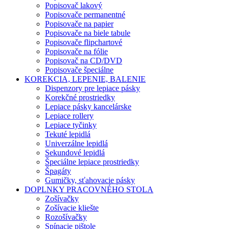
Popisovač lakový
Popisovače permanentné
Popisovače na papier
Popisovače na biele tabule
Popisovače flipchartové
Popisovače na fólie
Popisovač na CD/DVD
Popisovače špeciálne
KOREKCIA, LEPENIE, BALENIE
Dispenzory pre lepiace pásky
Korekčné prostriedky
Lepiace pásky kancelárske
Lepiace rollery
Lepiace tyčinky
Tekuté lepidlá
Univerzálne lepidlá
Sekundové lepidlá
Špeciálne lepiace prostriedky
Špagáty
Gumičky, sťahovacie pásky
DOPLNKY PRACOVNÉHO STOLA
Zošívačky
Zošívacie kliešte
Rozošívačky
Spínacie pištole