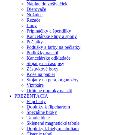
Náplne do zošívačiek
Dierovače
Nožnice
Rezače
Lupy
Pripináčiky a špendlíky
Kancelárske klipy a spony
Pečiatky
Podušky a farby na pečiatky
Podložky na stôl
Kancelárske odkladače
Stojany na časopisy
Zásuvkové boxy
Koše na papier
Stojany na perá, organizéry
Vizitkáre
Drôtené doplnky na stôl
PREZENTÁCIA
Flipcharty
Doplnky k flipchartom
Špeciálne bloky
Tabule biele
Sklenené magnetické tabule
Doplnky k bielym tabuliam
Čistenie tabúl