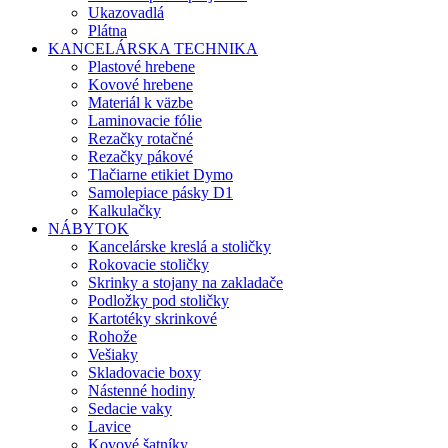
Ukazovadlá
Plátna
KANCELÁRSKA TECHNIKA
Plastové hrebene
Kovové hrebene
Materiál k väzbe
Laminovacie fólie
Rezačky rotačné
Rezačky pákové
Tlačiarne etikiet Dymo
Samolepiace pásky D1
Kalkulačky
NÁBYTOK
Kancelárske kreslá a stoličky
Rokovacie stoličky
Skrinky a stojany na zakladače
Podložky pod stoličky
Kartotéky skrinkové
Rohože
Vešiaky
Skladovacie boxy
Nástenné hodiny
Sedacie vaky
Lavice
Kovové šatníky