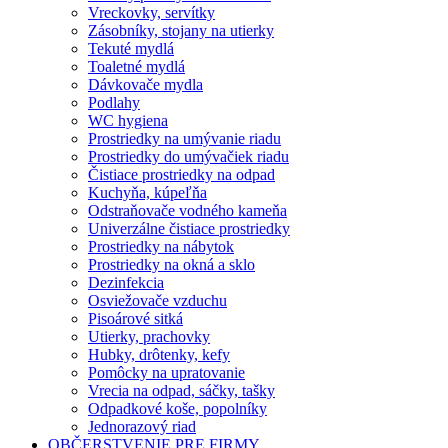
Vreckovky, servítky
Zásobníky, stojany na utierky
Tekuté mydlá
Toaletné mydlá
Dávkovače mydla
Podlahy
WC hygiena
Prostriedky na umývanie riadu
Prostriedky do umývačiek riadu
Čistiace prostriedky na odpad
Kuchyňa, kúpeľňa
Odstraňovače vodného kameňa
Univerzálne čistiace prostriedky
Prostriedky na nábytok
Prostriedky na okná a sklo
Dezinfekcia
Osviežovače vzduchu
Pisoárové sitká
Utierky, prachovky
Hubky, drôtenky, kefy
Pomôcky na upratovanie
Vrecia na odpad, sáčky, tašky
Odpadkové koše, popolníky
Jednorazový riad
OBČERSTVENIE PRE FIRMY