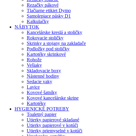
Rezačky pákové
Tlačiarne etikiet Dymo
Samolepiace pásky D1
Kalkulačky
NÁBYTOK
Kancelárske kreslá a stoličky
Rokovacie stoličky
Skrinky a stojany na zakladače
Podložky pod stoličky
Kartotéky skrinkové
Rohože
Vešiaky
Skladovacie boxy
Nástenné hodiny
Sedacie vaky
Lavice
Kovové šatníky
Kovové kancelárske skrine
Kartotéky
HYGIENICKÉ POTREBY
Toaletný papier
Utierky papierové skladané
Utierky papierové v kotúči
Utierky priemyselné v kotúči