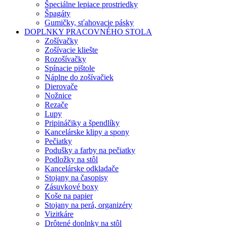
Špeciálne lepiace prostriedky
Špagáty
Gumičky, sťahovacie pásky
DOPLNKY PRACOVNÉHO STOLA
Zošívačky
Zošívacie kliešte
Rozošívačky
Spínacie pištole
Náplne do zošívačiek
Dierovače
Nožnice
Rezače
Lupy
Pripináčiky a špendlíky
Kancelárske klipy a spony
Pečiatky
Podušky a farby na pečiatky
Podložky na stôl
Kancelárske odkladače
Stojany na časopisy
Zásuvkové boxy
Koše na papier
Stojany na perá, organizéry
Vizitkáre
Drôtené doplnky na stôl