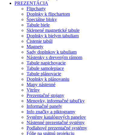
PREZENTÁCIA
Flipcharty
Doplnky k flipchartom
Špeciálne bloky
Tabule biele
Sklenené magnetické tabule
Doplnky k bielym tabuliam
Čistenie tabúl
Magnety
Sady doplnkov k tabuliam
Nástenky s dreveným rámom
Tabule napichovacie
Tabule samolepiace
Tabule plánovacie
Doplnky k plánovaniu
Mapy nástenné
Vitríny
Prezentačné stojany
Menovky, informačné tabuľky
Informačné panely
Info značky a piktogramy
Systémy katalógových panelov
Nástenné prezentačné systémy
Podlahové prezentačné systémy
Fólie na spätnú projekciu