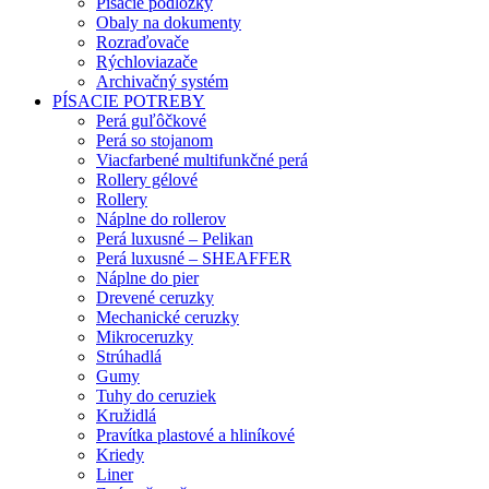
Písacie podložky
Obaly na dokumenty
Rozraďovače
Rýchloviazače
Archivačný systém
PÍSACIE POTREBY
Perá guľôčkové
Perá so stojanom
Viacfarbené multifunkčné perá
Rollery gélové
Rollery
Náplne do rollerov
Perá luxusné – Pelikan
Perá luxusné – SHEAFFER
Náplne do pier
Drevené ceruzky
Mechanické ceruzky
Mikroceruzky
Strúhadlá
Gumy
Tuhy do ceruziek
Kružidlá
Pravítka plastové a hliníkové
Kriedy
Liner