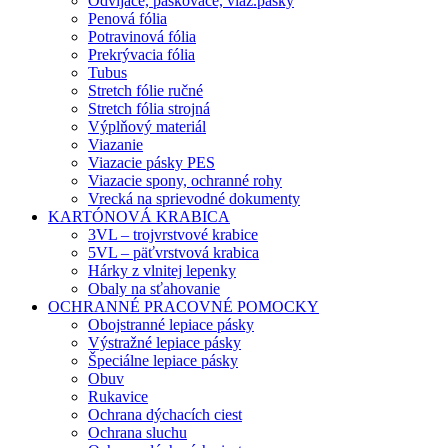
Odvíjače, páskovače, viaz.pásky
Penová fólia
Potravinová fólia
Prekrývacia fólia
Tubus
Stretch fólie ručné
Stretch fólia strojná
Výplňový materiál
Viazanie
Viazacie pásky PES
Viazacie spony, ochranné rohy
Vrecká na sprievodné dokumenty
KARTÓNOVÁ KRABICA
3VL – trojvrstvové krabice
5VL – päťvrstvová krabica
Hárky z vlnitej lepenky
Obaly na sťahovanie
OCHRANNÉ PRACOVNÉ POMOCKY
Obojstranné lepiace pásky
Výstražné lepiace pásky
Špeciálne lepiace pásky
Obuv
Rukavice
Ochrana dýchacích ciest
Ochrana sluchu