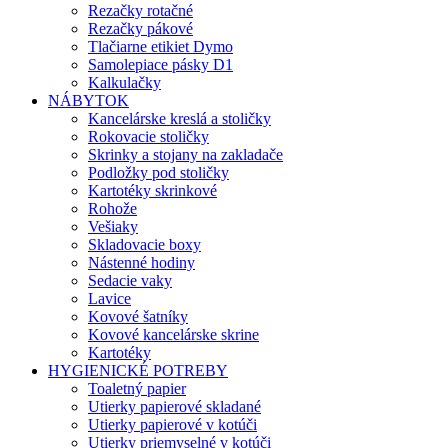
Rezačky rotačné
Rezačky pákové
Tlačiarne etikiet Dymo
Samolepiace pásky D1
Kalkulačky
NÁBYTOK
Kancelárske kreslá a stoličky
Rokovacie stoličky
Skrinky a stojany na zakladače
Podložky pod stoličky
Kartotéky skrinkové
Rohože
Vešiaky
Skladovacie boxy
Nástenné hodiny
Sedacie vaky
Lavice
Kovové šatníky
Kovové kancelárske skrine
Kartotéky
HYGIENICKÉ POTREBY
Toaletný papier
Utierky papierové skladané
Utierky papierové v kotúči
Utierky priemyselné v kotúči