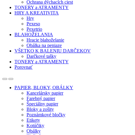
Ochrana dýchacích ciest
TONERY a ATRAMENTY
HRY A KREATIVITA
Hry
Pexeso
Pexetrio
BLAHOŽELANIA
Hracie blahoželanie
Obálka na peniaze
VŠETKO K BALENIU DARČEKOV
Darčkové tašky
TONERY a ATRAMENTY
Porovnať
Open
Close
PAPIER, BLOKY, OBÁLKY
Kancelársky papier
Farebný papier
Špeciálny papier
Bloky a zošity
Poznámkové bločky
Etikety
Kotúčiky
Obálky