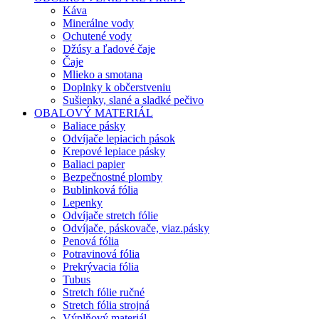
Káva
Minerálne vody
Ochutené vody
Džúsy a ľadové čaje
Čaje
Mlieko a smotana
Doplnky k občerstveniu
Sušienky, slané a sladké pečivo
OBALOVÝ MATERIÁL
Baliace pásky
Odvíjače lepiacich pások
Krepové lepiace pásky
Baliaci papier
Bezpečnostné plomby
Bublinková fólia
Lepenky
Odvíjače stretch fólie
Odvíjače, páskovače, viaz.pásky
Penová fólia
Potravinová fólia
Prekrývacia fólia
Tubus
Stretch fólie ručné
Stretch fólia strojná
Výplňový materiál