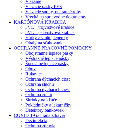
Viazanie
Viazacie pásky PES
Viazacie spony, ochranné rohy
Vrecká na sprievodné dokumenty
KARTÓNOVÁ KRABICA
3VL – trojvrstvové krabice
5VL – päťvrstvová krabica
Hárky z vlnitej lepenky
Obaly na sťahovanie
OCHRANNÉ PRACOVNÉ POMOCKY
Obojstranné lepiace pásky
Výstražné lepiace pásky
Špeciálne lepiace pásky
Obuv
Rukavice
Ochrana dýchacích ciest
Ochrana sluchu
Ochrana dýchacích ciest
Ochrana zraku
Skrinky na kľúče
Pokladničky a lekárničky
Detektory bankoviek
COVID-19 ochrana zdravia
Dezinfekcia
Ochrana zdravia