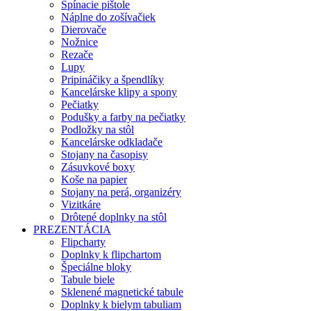
Spínacie pištole
Náplne do zošívačiek
Dierovače
Nožnice
Rezače
Lupy
Pripináčiky a špendlíky
Kancelárske klipy a spony
Pečiatky
Podušky a farby na pečiatky
Podložky na stôl
Kancelárske odkladače
Stojany na časopisy
Zásuvkové boxy
Koše na papier
Stojany na perá, organizéry
Vizitkáre
Drôtené doplnky na stôl
PREZENTÁCIA
Flipcharty
Doplnky k flipchartom
Špeciálne bloky
Tabule biele
Sklenené magnetické tabule
Doplnky k bielym tabuliam