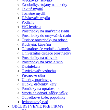
Vreckovky, servítky
Zásobníky, stojany na utierky
Tekuté mydlá
Toaletné mydlá
Dávkovače mydla
Podlahy
WC hygiena
Prostriedky na umývanie riadu
Prostriedky do umývačiek riadu
Čistiace prostriedky na odpad
Kuchyňa, kúpeľňa
Odstraňovače vodného kameňa
Univerzálne čistiace prostriedky
Prostriedky na nábytok
Prostriedky na okná a sklo
Dezinfekcia
Osviežovače vzduchu
Pisoárové sitká
Utierky, prachovky
Hubky, drôtenky, kefy
Pomôcky na upratovanie
Vrecia na odpad, sáčky, tašky
Odpadkové koše, popolníky
Jednorazový riad
OBČERSTVENIE PRE FIRMY