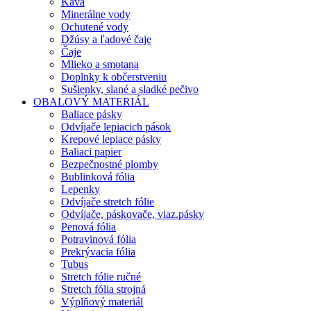
Káva
Minerálne vody
Ochutené vody
Džúsy a ľadové čaje
Čaje
Mlieko a smotana
Doplnky k občerstveniu
Sušienky, slané a sladké pečivo
OBALOVÝ MATERIÁL
Baliace pásky
Odvíjače lepiacich pások
Krepové lepiace pásky
Baliaci papier
Bezpečnostné plomby
Bublinková fólia
Lepenky
Odvíjače stretch fólie
Odvíjače, páskovače, viaz.pásky
Penová fólia
Potravinová fólia
Prekrývacia fólia
Tubus
Stretch fólie ručné
Stretch fólia strojná
Výplňový materiál