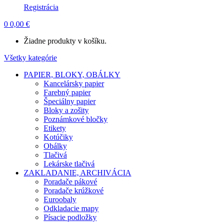
Registrácia
0
0,00
€
Žiadne produkty v košíku.
Všetky kategórie
PAPIER, BLOKY, OBÁLKY
Kancelársky papier
Farebný papier
Špeciálny papier
Bloky a zošity
Poznámkové bločky
Etikety
Kotúčiky
Obálky
Tlačivá
Lekárske tlačivá
ZAKLADANIE, ARCHIVÁCIA
Poradače pákové
Poradače krúžkové
Euroobaly
Odkladacie mapy
Písacie podložky