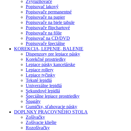
Zvýrazňovače
Popisovač lakový
Popisovače permanentné
Popisovače na papier
Popisovače na biele tabule
Popisovače flipchartové
Popisovače na fólie
Popisovač na CD/DVD
Popisovače špeciálne
KOREKCIA, LEPENIE, BALENIE
Dispenzory pre lepiace pásky
Korekčné prostriedky
Lepiace pásky kancelárske
Lepiace rollery
Lepiace tyčinky
Tekuté lepidlá
Univerzálne lepidlá
Sekundové lepidlá
Špeciálne lepiace prostriedky
Špagáty
Gumičky, sťahovacie pásky
DOPLNKY PRACOVNÉHO STOLA
Zošívačky
Zošívacie kliešte
Rozošívačky