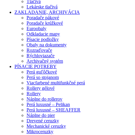
Tlačivá
Lekárske tlačivá
ZAKLADANIE, ARCHIVÁCIA
Poradače pákové
Poradače krúžkové
Euroobaly
Odkladacie mapy
Písacie podložky
Obaly na dokumenty
Rozraďovače
Rýchloviazače
Archivačný systém
PÍSACIE POTREBY
Perá guľôčkové
Perá so stojanom
Viacfarbené multifunkčné perá
Rollery gélové
Rollery
Náplne do rollerov
Perá luxusné – Pelikan
Perá luxusné – SHEAFFER
Náplne do pier
Drevené ceruzky
Mechanické ceruzky
Mikroceruzky