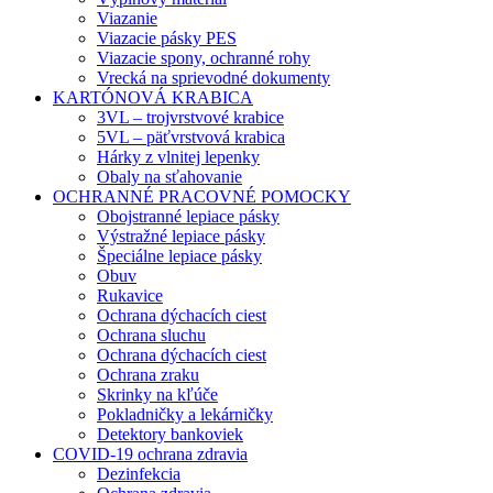
Viazanie
Viazacie pásky PES
Viazacie spony, ochranné rohy
Vrecká na sprievodné dokumenty
KARTÓNOVÁ KRABICA
3VL – trojvrstvové krabice
5VL – päťvrstvová krabica
Hárky z vlnitej lepenky
Obaly na sťahovanie
OCHRANNÉ PRACOVNÉ POMOCKY
Obojstranné lepiace pásky
Výstražné lepiace pásky
Špeciálne lepiace pásky
Obuv
Rukavice
Ochrana dýchacích ciest
Ochrana sluchu
Ochrana dýchacích ciest
Ochrana zraku
Skrinky na kľúče
Pokladničky a lekárničky
Detektory bankoviek
COVID-19 ochrana zdravia
Dezinfekcia