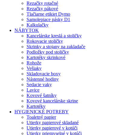
Rezačky rotačné
Rezačky pákové
Tlačiarne etikiet Dymo
Samolepiace pásky D1
Kalkulačky
NÁBYTOK
Kancelárske kreslá a stoličky
Rokovacie stoličky
Skrinky a stojany na zakladače
Podložky pod stoličky
Kartotéky skrinkové
Rohože
Vešiaky
Skladovacie boxy
Nástenné hodiny
Sedacie vaky
Lavice
Kovové šatníky
Kovové kancelárske skrine
Kartotéky
HYGIENICKÉ POTREBY
Toaletný papier
Utierky papierové skladané
Utierky papierové v kotúči
Utierky priemyselné v kotúči