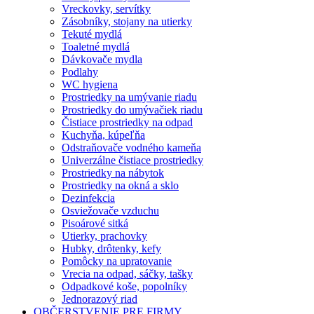
Vreckovky, servítky
Zásobníky, stojany na utierky
Tekuté mydlá
Toaletné mydlá
Dávkovače mydla
Podlahy
WC hygiena
Prostriedky na umývanie riadu
Prostriedky do umývačiek riadu
Čistiace prostriedky na odpad
Kuchyňa, kúpeľňa
Odstraňovače vodného kameňa
Univerzálne čistiace prostriedky
Prostriedky na nábytok
Prostriedky na okná a sklo
Dezinfekcia
Osviežovače vzduchu
Pisoárové sitká
Utierky, prachovky
Hubky, drôtenky, kefy
Pomôcky na upratovanie
Vrecia na odpad, sáčky, tašky
Odpadkové koše, popolníky
Jednorazový riad
OBČERSTVENIE PRE FIRMY