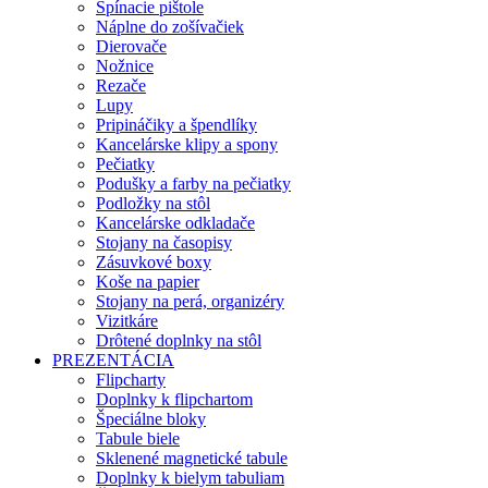
Spínacie pištole
Náplne do zošívačiek
Dierovače
Nožnice
Rezače
Lupy
Pripináčiky a špendlíky
Kancelárske klipy a spony
Pečiatky
Podušky a farby na pečiatky
Podložky na stôl
Kancelárske odkladače
Stojany na časopisy
Zásuvkové boxy
Koše na papier
Stojany na perá, organizéry
Vizitkáre
Drôtené doplnky na stôl
PREZENTÁCIA
Flipcharty
Doplnky k flipchartom
Špeciálne bloky
Tabule biele
Sklenené magnetické tabule
Doplnky k bielym tabuliam