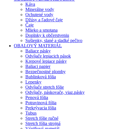
Káva
Minerálne vody
Ochutené vody
Džúsy a ľadové čaje
Čaje
Mlieko a smotana
Doplnky k občerstveniu
Sušienky, slané a sladké pečivo
OBALOVÝ MATERIÁL
Baliace pásky
Odvíjače lepiacich pások
Krepové lepiace pásky
Baliaci papier
Bezpečnostné plomby
Bublinková fólia
Lepenky
Odvíjače stretch fólie
Odvíjače, páskovače, viaz.pásky
Penová fólia
Potravinová fólia
Prekrývacia fólia
Tubus
Stretch fólie ručné
Stretch fólia strojná
Výplňový materiál