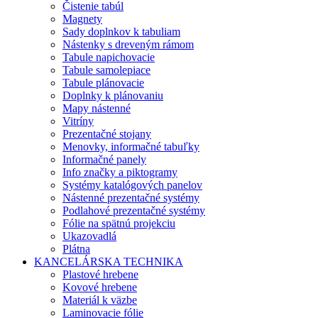
Čistenie tabúl
Magnety
Sady doplnkov k tabuliam
Nástenky s dreveným rámom
Tabule napichovacie
Tabule samolepiace
Tabule plánovacie
Doplnky k plánovaniu
Mapy nástenné
Vitríny
Prezentačné stojany
Menovky, informačné tabuľky
Informačné panely
Info značky a piktogramy
Systémy katalógových panelov
Nástenné prezentačné systémy
Podlahové prezentačné systémy
Fólie na spätnú projekciu
Ukazovadlá
Plátna
KANCELÁRSKA TECHNIKA
Plastové hrebene
Kovové hrebene
Materiál k väzbe
Laminovacie fólie