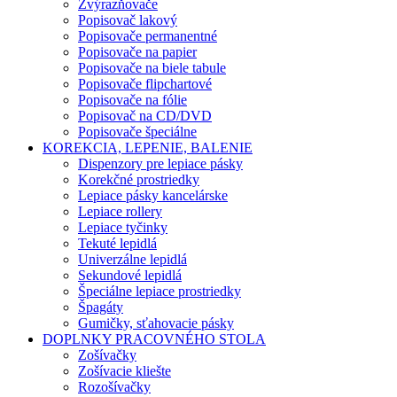
Zvýrazňovače
Popisovač lakový
Popisovače permanentné
Popisovače na papier
Popisovače na biele tabule
Popisovače flipchartové
Popisovače na fólie
Popisovač na CD/DVD
Popisovače špeciálne
KOREKCIA, LEPENIE, BALENIE
Dispenzory pre lepiace pásky
Korekčné prostriedky
Lepiace pásky kancelárske
Lepiace rollery
Lepiace tyčinky
Tekuté lepidlá
Univerzálne lepidlá
Sekundové lepidlá
Špeciálne lepiace prostriedky
Špagáty
Gumičky, sťahovacie pásky
DOPLNKY PRACOVNÉHO STOLA
Zošívačky
Zošívacie kliešte
Rozošívačky