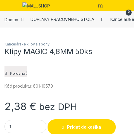
Skip to navigation
Skip to content
Open
0
Domov
DOPLNKY PRACOVNÉHO STOLA
Kancelárske
Kancelárske klipy a spony
Klipy MAGIC 4,8MM 50ks
Porovnať
Kód produktu: 601-10573
2,38
€
bez DPH
Klipy MAGIC 4,8MM 50ks quantity
Pridať do košíka