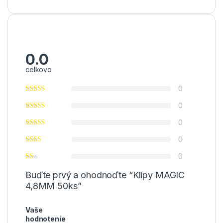
0.0
celkovo
0
0
0
0
0
Buďte prvý a ohodnoďte “Klipy MAGIC
4,8MM 50ks”
Vaše
hodnotenie