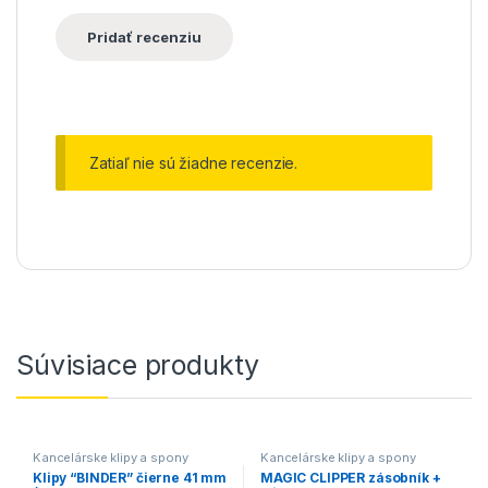
Zatiaľ nie sú žiadne recenzie.
Súvisiace produkty
Kancelárske klipy a spony
Kancelárske klipy a spony
Klipy “BINDER” čierne 41 mm
MAGIC CLIPPER zásobník +