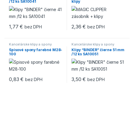
/12 ks SA10041
klipy
1,77
€
2,36
€
bez DPH
bez DPH
Kancelárske klipy a spony
Kancelárske klipy a spony
Spisové spony farebné M28-
Klipy “BINDER” čierne 51 mm
100
/12 ks SA10051
0,83
€
3,50
€
bez DPH
bez DPH