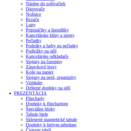
Náplne do zošívačiek
Dierovače
Nožnice
Rezače
Lupy
Pripináčiky a špendlíky
Kancelárske klipy a spony
Pečiatky
Podušky a farby na pečiatky
Podložky na stôl
Kancelárske odkladače
Stojany na časopisy
Zásuvkové boxy
Koše na papier
Stojany na perá, organizéry
Vizitkáre
Drôtené doplnky na stôl
PREZENTÁCIA
Flipcharty
Doplnky k flipchartom
Špeciálne bloky
Tabule biele
Sklenené magnetické tabule
Doplnky k bielym tabuliam
Čistenie tabúl