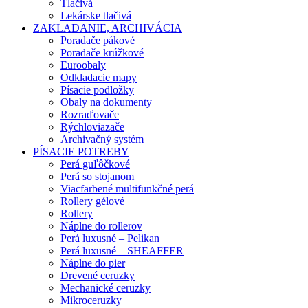
Tlačivá
Lekárske tlačivá
ZAKLADANIE, ARCHIVÁCIA
Poradače pákové
Poradače krúžkové
Euroobaly
Odkladacie mapy
Písacie podložky
Obaly na dokumenty
Rozraďovače
Rýchloviazače
Archivačný systém
PÍSACIE POTREBY
Perá guľôčkové
Perá so stojanom
Viacfarbené multifunkčné perá
Rollery gélové
Rollery
Náplne do rollerov
Perá luxusné – Pelikan
Perá luxusné – SHEAFFER
Náplne do pier
Drevené ceruzky
Mechanické ceruzky
Mikroceruzky