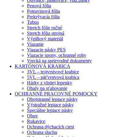
Odvíjače, páskovače, viaz.pásky
Penová fólia
Potravinová fólia
Prekrývacia fólia
Tubus
Stretch fólie ručné
Stretch fólia strojná
Výplňový materiál
Viazanie
Viazacie pásky PES
Viazacie spony, ochranné rohy
Vrecká na sprievodné dokumenty
KARTÓNOVÁ KRABICA
3VL – trojvrstvové krabice
5VL – päťvrstvová krabica
Hárky z vlnitej lepenky
Obaly na sťahovanie
OCHRANNÉ PRACOVNÉ POMOCKY
Obojstranné lepiace pásky
Výstražné lepiace pásky
Špeciálne lepiace pásky
Obuv
Rukavice
Ochrana dýchacích ciest
Ochrana sluchu