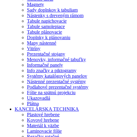
Magnety
Sady doplnkov k tabuliam
Nástenky s dreveným rámom
Tabule napichovacie
Tabule samolepiace
Tabule plánovacie
Doplnky k plánovaniu
Mapy nástenné
Vitríny
Prezentačné stojany
Menovky, informačné tabuľky
Informačné panely
Info značky a piktogramy
Systémy katalógových panelov
Nástenné prezentačné systémy
Podlahové prezentačné systémy
Fólie na spätnú projekciu
Ukazovadlá
Plátna
KANCELÁRSKA TECHNIKA
Plastové hrebene
Kovové hrebene
Materiál k väzbe
Laminovacie fólie
Rezačky rotačné