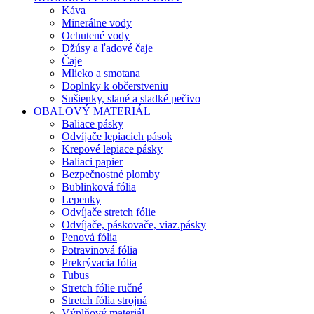
Káva
Minerálne vody
Ochutené vody
Džúsy a ľadové čaje
Čaje
Mlieko a smotana
Doplnky k občerstveniu
Sušienky, slané a sladké pečivo
OBALOVÝ MATERIÁL
Baliace pásky
Odvíjače lepiacich pások
Krepové lepiace pásky
Baliaci papier
Bezpečnostné plomby
Bublinková fólia
Lepenky
Odvíjače stretch fólie
Odvíjače, páskovače, viaz.pásky
Penová fólia
Potravinová fólia
Prekrývacia fólia
Tubus
Stretch fólie ručné
Stretch fólia strojná
Výplňový materiál