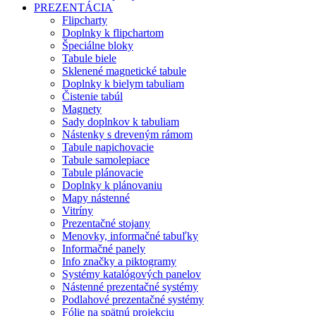
PREZENTÁCIA
Flipcharty
Doplnky k flipchartom
Špeciálne bloky
Tabule biele
Sklenené magnetické tabule
Doplnky k bielym tabuliam
Čistenie tabúl
Magnety
Sady doplnkov k tabuliam
Nástenky s dreveným rámom
Tabule napichovacie
Tabule samolepiace
Tabule plánovacie
Doplnky k plánovaniu
Mapy nástenné
Vitríny
Prezentačné stojany
Menovky, informačné tabuľky
Informačné panely
Info značky a piktogramy
Systémy katalógových panelov
Nástenné prezentačné systémy
Podlahové prezentačné systémy
Fólie na spätnú projekciu