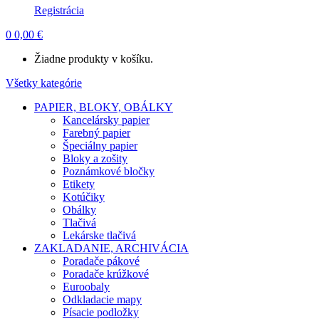
Registrácia
0
0,00
€
Žiadne produkty v košíku.
Všetky kategórie
PAPIER, BLOKY, OBÁLKY
Kancelársky papier
Farebný papier
Špeciálny papier
Bloky a zošity
Poznámkové bločky
Etikety
Kotúčiky
Obálky
Tlačivá
Lekárske tlačivá
ZAKLADANIE, ARCHIVÁCIA
Poradače pákové
Poradače krúžkové
Euroobaly
Odkladacie mapy
Písacie podložky