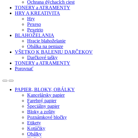
Ochrana dýchacích ciest
TONERY a ATRAMENTY
HRY A KREATIVITA
Hry
Pexeso
Pexetrio
BLAHOŽELANIA
Hracie blahoželanie
Obálka na peniaze
VŠETKO K BALENIU DARČEKOV
Darčkové tašky
TONERY a ATRAMENTY
Porovnať
Open
Close
PAPIER, BLOKY, OBÁLKY
Kancelársky papier
Farebný papier
Špeciálny papier
Bloky a zošity
Poznámkové bločky
Etikety
Kotúčiky
Obálky