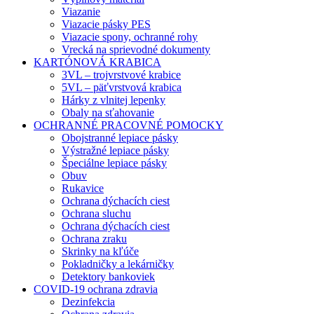
Viazanie
Viazacie pásky PES
Viazacie spony, ochranné rohy
Vrecká na sprievodné dokumenty
KARTÓNOVÁ KRABICA
3VL – trojvrstvové krabice
5VL – päťvrstvová krabica
Hárky z vlnitej lepenky
Obaly na sťahovanie
OCHRANNÉ PRACOVNÉ POMOCKY
Obojstranné lepiace pásky
Výstražné lepiace pásky
Špeciálne lepiace pásky
Obuv
Rukavice
Ochrana dýchacích ciest
Ochrana sluchu
Ochrana dýchacích ciest
Ochrana zraku
Skrinky na kľúče
Pokladničky a lekárničky
Detektory bankoviek
COVID-19 ochrana zdravia
Dezinfekcia