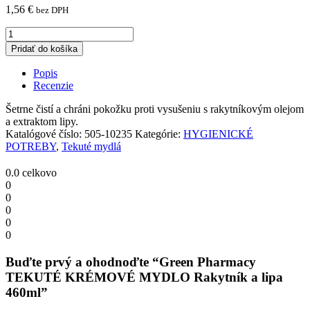
1,56
€
bez DPH
Green
Pharmacy
Pridať do košíka
TEKUTÉ
KRÉMOVÉ
Popis
MYDLO
Recenzie
Rakytník
a
Šetrne čistí a chráni pokožku proti vysušeniu s rakytníkovým olejom
lipa
a extraktom lipy.
460ml
Katalógové číslo:
505-10235
Kategórie:
HYGIENICKÉ
quantity
POTREBY
,
Tekuté mydlá
0.0
celkovo
0
0
0
0
0
Buďte prvý a ohodnoďte “Green Pharmacy
TEKUTÉ KRÉMOVÉ MYDLO Rakytník a lipa
460ml”