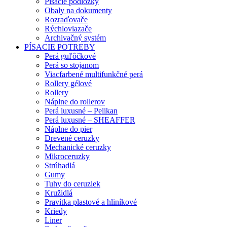
Písacie podložky
Obaly na dokumenty
Rozraďovače
Rýchloviazače
Archivačný systém
PÍSACIE POTREBY
Perá guľôčkové
Perá so stojanom
Viacfarbené multifunkčné perá
Rollery gélové
Rollery
Náplne do rollerov
Perá luxusné – Pelikan
Perá luxusné – SHEAFFER
Náplne do pier
Drevené ceruzky
Mechanické ceruzky
Mikroceruzky
Strúhadlá
Gumy
Tuhy do ceruziek
Kružidlá
Pravítka plastové a hliníkové
Kriedy
Liner