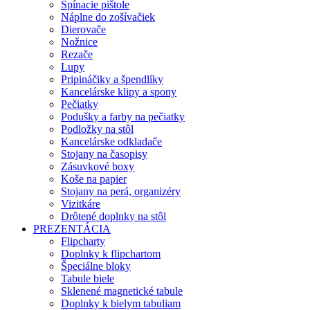
Spínacie pištole
Náplne do zošívačiek
Dierovače
Nožnice
Rezače
Lupy
Pripináčiky a špendlíky
Kancelárske klipy a spony
Pečiatky
Podušky a farby na pečiatky
Podložky na stôl
Kancelárske odkladače
Stojany na časopisy
Zásuvkové boxy
Koše na papier
Stojany na perá, organizéry
Vizitkáre
Drôtené doplnky na stôl
PREZENTÁCIA
Flipcharty
Doplnky k flipchartom
Špeciálne bloky
Tabule biele
Sklenené magnetické tabule
Doplnky k bielym tabuliam