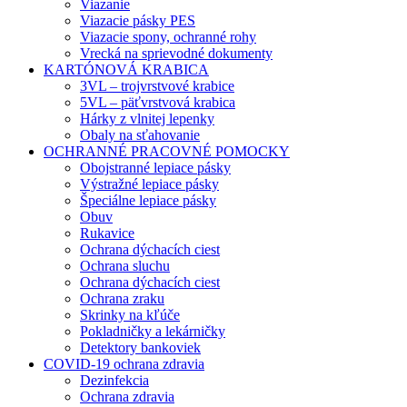
Viazanie
Viazacie pásky PES
Viazacie spony, ochranné rohy
Vrecká na sprievodné dokumenty
KARTÓNOVÁ KRABICA
3VL – trojvrstvové krabice
5VL – päťvrstvová krabica
Hárky z vlnitej lepenky
Obaly na sťahovanie
OCHRANNÉ PRACOVNÉ POMOCKY
Obojstranné lepiace pásky
Výstražné lepiace pásky
Špeciálne lepiace pásky
Obuv
Rukavice
Ochrana dýchacích ciest
Ochrana sluchu
Ochrana dýchacích ciest
Ochrana zraku
Skrinky na kľúče
Pokladničky a lekárničky
Detektory bankoviek
COVID-19 ochrana zdravia
Dezinfekcia
Ochrana zdravia