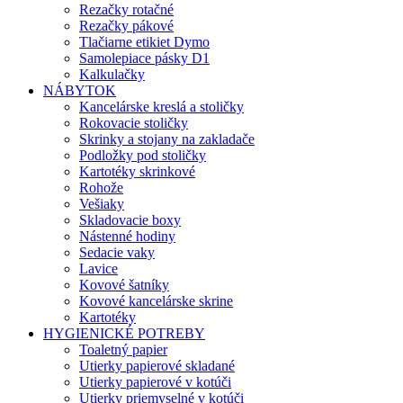
Rezačky rotačné
Rezačky pákové
Tlačiarne etikiet Dymo
Samolepiace pásky D1
Kalkulačky
NÁBYTOK
Kancelárske kreslá a stoličky
Rokovacie stoličky
Skrinky a stojany na zakladače
Podložky pod stoličky
Kartotéky skrinkové
Rohože
Vešiaky
Skladovacie boxy
Nástenné hodiny
Sedacie vaky
Lavice
Kovové šatníky
Kovové kancelárske skrine
Kartotéky
HYGIENICKÉ POTREBY
Toaletný papier
Utierky papierové skladané
Utierky papierové v kotúči
Utierky priemyselné v kotúči