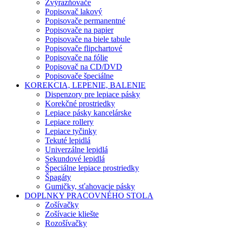
Zvýrazňovače
Popisovač lakový
Popisovače permanentné
Popisovače na papier
Popisovače na biele tabule
Popisovače flipchartové
Popisovače na fólie
Popisovač na CD/DVD
Popisovače špeciálne
KOREKCIA, LEPENIE, BALENIE
Dispenzory pre lepiace pásky
Korekčné prostriedky
Lepiace pásky kancelárske
Lepiace rollery
Lepiace tyčinky
Tekuté lepidlá
Univerzálne lepidlá
Sekundové lepidlá
Špeciálne lepiace prostriedky
Špagáty
Gumičky, sťahovacie pásky
DOPLNKY PRACOVNÉHO STOLA
Zošívačky
Zošívacie kliešte
Rozošívačky