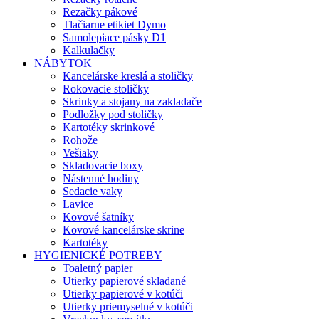
Rezačky pákové
Tlačiarne etikiet Dymo
Samolepiace pásky D1
Kalkulačky
NÁBYTOK
Kancelárske kreslá a stoličky
Rokovacie stoličky
Skrinky a stojany na zakladače
Podložky pod stoličky
Kartotéky skrinkové
Rohože
Vešiaky
Skladovacie boxy
Nástenné hodiny
Sedacie vaky
Lavice
Kovové šatníky
Kovové kancelárske skrine
Kartotéky
HYGIENICKÉ POTREBY
Toaletný papier
Utierky papierové skladané
Utierky papierové v kotúči
Utierky priemyselné v kotúči