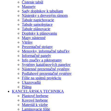
Čistenie tabúl
Magnety
Sady doplnkov k tabuliam
Nástenky s dreveným rámom
Tabule napichovacie
Tabule samolepiace
Tabule plánovacie
Doplnky k plánovaniu
Mapy nástenné
Vitríny
Prezentačné stojany
Menovky, informačné tabuľky
Informačné panely
Info značky a piktogramy
Systémy katalógových panelov
Nástenné prezentačné systémy
Podlahové prezentačné systémy
Fólie na spätnú projekciu
Ukazovadlá
Plátna
KANCELÁRSKA TECHNIKA
Plastové hrebene
Kovové hrebene
Materiál k väzbe
Laminovacie fólie