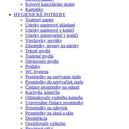
Kovové kancelárske skrine
Kartotéky
HYGIENICKÉ POTREBY
Toaletný papier
Utierky papierové skladané
Utierky papierové v kotúči
Utierky priemyselné v kotúči
Vreckovky, servítky
Zásobníky, stojany na utierky
Tekuté mydlá
Toaletné mydlá
Dávkovače mydla
Podlahy
WC hygiena
Prostriedky na umývanie riadu
Prostriedky do umývačiek riadu
Čistiace prostriedky na odpad
Kuchyňa, kúpeľňa
Odstraňovače vodného kameňa
Univerzálne čistiace prostriedky
Prostriedky na nábytok
Prostriedky na okná a sklo
Dezinfekcia
Osviežovače vzduchu
Pisoárové sitká