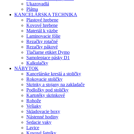
Ukazovadlá
Plátna
KANCELÁRSKA TECHNIKA
Plastové hrebene
Kovové hrebene
Materiál k väzbe
Laminovacie fólie
Rezačky rotačné
Rezačky pákové
Tlačiarne etikiet Dymo
Samolepiace pásky D1
Kalkulačky
NÁBYTOK
Kancelárske kreslá a stoličky
Rokovacie stoličky
Skrinky a stojany na zakladače
Podložky pod stoličky
Kartotéky skrinkové
Rohože
Vešiaky
Skladovacie boxy
Nástenné hodiny
Sedacie vaky
Lavice
Kovové šatníky