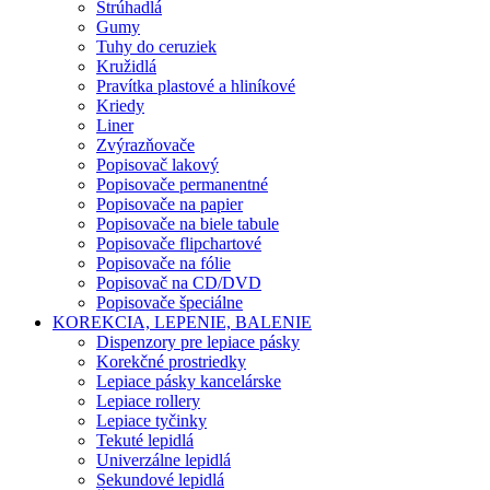
Strúhadlá
Gumy
Tuhy do ceruziek
Kružidlá
Pravítka plastové a hliníkové
Kriedy
Liner
Zvýrazňovače
Popisovač lakový
Popisovače permanentné
Popisovače na papier
Popisovače na biele tabule
Popisovače flipchartové
Popisovače na fólie
Popisovač na CD/DVD
Popisovače špeciálne
KOREKCIA, LEPENIE, BALENIE
Dispenzory pre lepiace pásky
Korekčné prostriedky
Lepiace pásky kancelárske
Lepiace rollery
Lepiace tyčinky
Tekuté lepidlá
Univerzálne lepidlá
Sekundové lepidlá