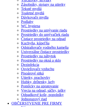
Vreckovky, servítky
Zásobníky, stojany na utierky
Tekuté mydlá
Toaletné mydlá
Dávkovače mydla
Podlahy
WC hygiena
Prostriedky na umývanie riadu
Prostriedky do umývačiek riadu
Čistiace prostriedky na odpad
Kuchyňa, kúpeľňa
Odstraňovače vodného kameňa
Univerzálne čistiace prostriedky
Prostriedky na nábytok
Prostriedky na okná a sklo
Dezinfekcia
Osviežovače vzduchu
Pisoárové sitká
Utierky, prachovky
Hubky, drôtenky, kefy
Pomôcky na upratovanie
Vrecia na odpad, sáčky, tašky
Odpadkové koše, popolníky
Jednorazový riad
OBČERSTVENIE PRE FIRMY