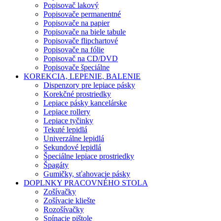
Popisovač lakový
Popisovače permanentné
Popisovače na papier
Popisovače na biele tabule
Popisovače flipchartové
Popisovače na fólie
Popisovač na CD/DVD
Popisovače špeciálne
KOREKCIA, LEPENIE, BALENIE
Dispenzory pre lepiace pásky
Korekčné prostriedky
Lepiace pásky kancelárske
Lepiace rollery
Lepiace tyčinky
Tekuté lepidlá
Univerzálne lepidlá
Sekundové lepidlá
Špeciálne lepiace prostriedky
Špagáty
Gumičky, sťahovacie pásky
DOPLNKY PRACOVNÉHO STOLA
Zošívačky
Zošívacie kliešte
Rozošívačky
Spínacie pištole