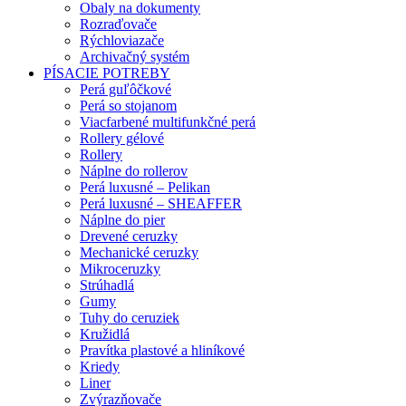
Obaly na dokumenty
Rozraďovače
Rýchloviazače
Archivačný systém
PÍSACIE POTREBY
Perá guľôčkové
Perá so stojanom
Viacfarbené multifunkčné perá
Rollery gélové
Rollery
Náplne do rollerov
Perá luxusné – Pelikan
Perá luxusné – SHEAFFER
Náplne do pier
Drevené ceruzky
Mechanické ceruzky
Mikroceruzky
Strúhadlá
Gumy
Tuhy do ceruziek
Kružidlá
Pravítka plastové a hliníkové
Kriedy
Liner
Zvýrazňovače