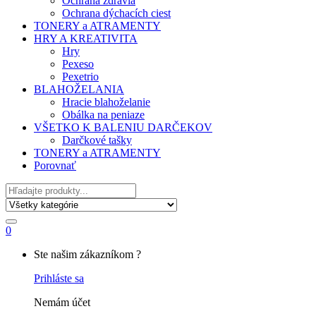
Ochrana zdravia
Ochrana dýchacích ciest
TONERY a ATRAMENTY
HRY A KREATIVITA
Hry
Pexeso
Pexetrio
BLAHOŽELANIA
Hracie blahoželanie
Obálka na peniaze
VŠETKO K BALENIU DARČEKOV
Darčkové tašky
TONERY a ATRAMENTY
Porovnať
Hľadať
0
My
Ste našim zákazníkom ?
Account
Prihláste sa
Nemám účet