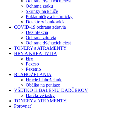
Ochrana dýchacích ciest
Ochrana zraku
Skrinky na kľúče
Pokladničky a lekárničky
Detektory bankoviek
COVID-19 ochrana zdravia
Dezinfekcia
Ochrana zdravia
Ochrana dýchacích ciest
TONERY a ATRAMENTY
HRY A KREATIVITA
Hry
Pexeso
Pexetrio
BLAHOŽELANIA
Hracie blahoželanie
Obálka na peniaze
VŠETKO K BALENIU DARČEKOV
Darčkové tašky
TONERY a ATRAMENTY
Porovnať