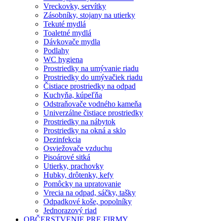
Vreckovky, servítky
Zásobníky, stojany na utierky
Tekuté mydlá
Toaletné mydlá
Dávkovače mydla
Podlahy
WC hygiena
Prostriedky na umývanie riadu
Prostriedky do umývačiek riadu
Čistiace prostriedky na odpad
Kuchyňa, kúpeľňa
Odstraňovače vodného kameňa
Univerzálne čistiace prostriedky
Prostriedky na nábytok
Prostriedky na okná a sklo
Dezinfekcia
Osviežovače vzduchu
Pisoárové sitká
Utierky, prachovky
Hubky, drôtenky, kefy
Pomôcky na upratovanie
Vrecia na odpad, sáčky, tašky
Odpadkové koše, popolníky
Jednorazový riad
OBČERSTVENIE PRE FIRMY