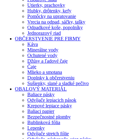
Utierky, prachovky
Hubky, drôtenky, kefy
Pomôcky na upratovanie
Vrecia na odpad, sáčky, tašky
Odpadkové koše, popolníky
Jednorazový riad
OBČERSTVENIE PRE FIRMY
Káva
Minerálne vody
Ochutené vody
Džúsy a ľadové čaje
Čaje
Mlieko a smotana
Doplnky k občerstveniu
Sušienky, slané a sladké pečivo
OBALOVÝ MATERIÁL
Baliace pásky
Odvíjače lepiacich pások
Krepové lepiace pásky
Baliaci papier
Bezpečnostné plomby
Bublinková fólia
Lepenky
Odvíjače stretch fólie