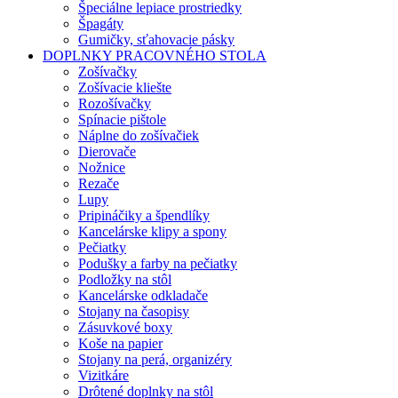
Špeciálne lepiace prostriedky
Špagáty
Gumičky, sťahovacie pásky
DOPLNKY PRACOVNÉHO STOLA
Zošívačky
Zošívacie kliešte
Rozošívačky
Spínacie pištole
Náplne do zošívačiek
Dierovače
Nožnice
Rezače
Lupy
Pripináčiky a špendlíky
Kancelárske klipy a spony
Pečiatky
Podušky a farby na pečiatky
Podložky na stôl
Kancelárske odkladače
Stojany na časopisy
Zásuvkové boxy
Koše na papier
Stojany na perá, organizéry
Vizitkáre
Drôtené doplnky na stôl