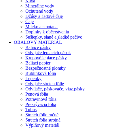
Káva
Minerálne vody
Ochutené vody
Džúsy a ľadové čaje
Čaje
Mlieko a smotana
Doplnky k občerstveniu
Sušienky, slané a sladké pečivo
OBALOVÝ MATERIÁL
Baliace pásky
Odvíjače lepiacich pások
Krepové lepiace pásky
Baliaci papier
Bezpečnostné plomby
Bublinková fólia
Lepenky
Odvíjače stretch fólie
Odvíjače, páskovače, viaz.pásky
Penová fólia
Potravinová fólia
Prekrývacia fólia
Tubus
Stretch fólie ručné
Stretch fólia strojná
Výplňový materiál