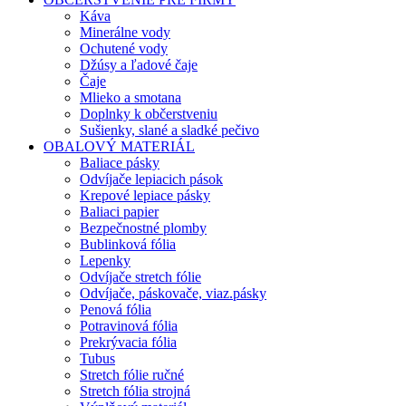
Káva
Minerálne vody
Ochutené vody
Džúsy a ľadové čaje
Čaje
Mlieko a smotana
Doplnky k občerstveniu
Sušienky, slané a sladké pečivo
OBALOVÝ MATERIÁL
Baliace pásky
Odvíjače lepiacich pások
Krepové lepiace pásky
Baliaci papier
Bezpečnostné plomby
Bublinková fólia
Lepenky
Odvíjače stretch fólie
Odvíjače, páskovače, viaz.pásky
Penová fólia
Potravinová fólia
Prekrývacia fólia
Tubus
Stretch fólie ručné
Stretch fólia strojná