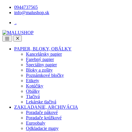
Skip
Skip
0944737565
to
to
info@malushop.sk
navigation
content
.
Open
Close
PAPIER, BLOKY, OBÁLKY
Kancelársky papier
Farebný papier
Špeciálny papier
Bloky a zošity
Poznámkové bločky
Etikety
Kotúčiky
Obálky
Tlačivá
Lekárske tlačivá
ZAKLADANIE, ARCHIVÁCIA
Poradače pákové
Poradače krúžkové
Euroobaly
Odkladacie mapy