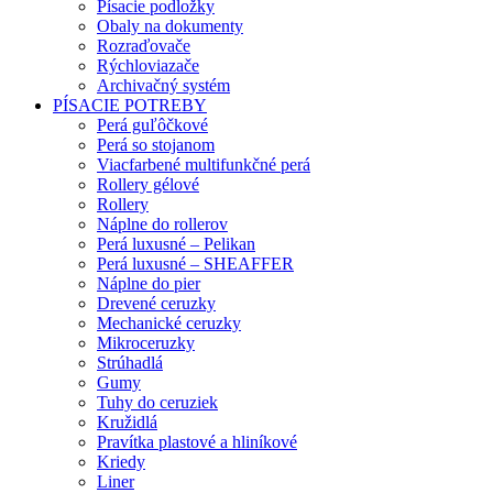
Písacie podložky
Obaly na dokumenty
Rozraďovače
Rýchloviazače
Archivačný systém
PÍSACIE POTREBY
Perá guľôčkové
Perá so stojanom
Viacfarbené multifunkčné perá
Rollery gélové
Rollery
Náplne do rollerov
Perá luxusné – Pelikan
Perá luxusné – SHEAFFER
Náplne do pier
Drevené ceruzky
Mechanické ceruzky
Mikroceruzky
Strúhadlá
Gumy
Tuhy do ceruziek
Kružidlá
Pravítka plastové a hliníkové
Kriedy
Liner