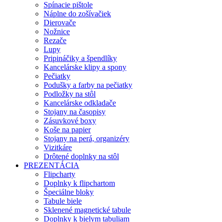
Spínacie pištole
Náplne do zošívačiek
Dierovače
Nožnice
Rezače
Lupy
Pripináčiky a špendlíky
Kancelárske klipy a spony
Pečiatky
Podušky a farby na pečiatky
Podložky na stôl
Kancelárske odkladače
Stojany na časopisy
Zásuvkové boxy
Koše na papier
Stojany na perá, organizéry
Vizitkáre
Drôtené doplnky na stôl
PREZENTÁCIA
Flipcharty
Doplnky k flipchartom
Špeciálne bloky
Tabule biele
Sklenené magnetické tabule
Doplnky k bielym tabuliam