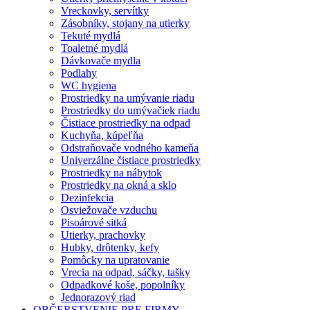
Vreckovky, servítky
Zásobníky, stojany na utierky
Tekuté mydlá
Toaletné mydlá
Dávkovače mydla
Podlahy
WC hygiena
Prostriedky na umývanie riadu
Prostriedky do umývačiek riadu
Čistiace prostriedky na odpad
Kuchyňa, kúpeľňa
Odstraňovače vodného kameňa
Univerzálne čistiace prostriedky
Prostriedky na nábytok
Prostriedky na okná a sklo
Dezinfekcia
Osviežovače vzduchu
Pisoárové sitká
Utierky, prachovky
Hubky, drôtenky, kefy
Pomôcky na upratovanie
Vrecia na odpad, sáčky, tašky
Odpadkové koše, popolníky
Jednorazový riad
OBČERSTVENIE PRE FIRMY