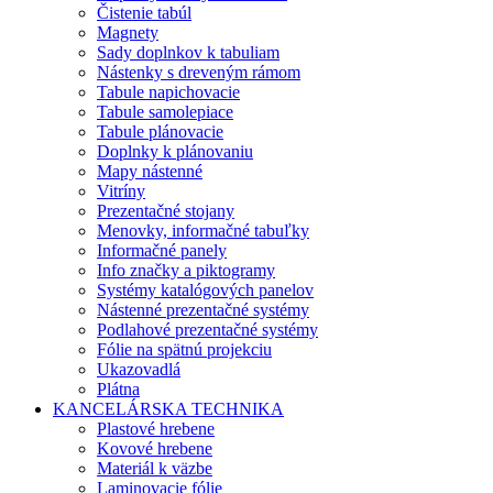
Čistenie tabúl
Magnety
Sady doplnkov k tabuliam
Nástenky s dreveným rámom
Tabule napichovacie
Tabule samolepiace
Tabule plánovacie
Doplnky k plánovaniu
Mapy nástenné
Vitríny
Prezentačné stojany
Menovky, informačné tabuľky
Informačné panely
Info značky a piktogramy
Systémy katalógových panelov
Nástenné prezentačné systémy
Podlahové prezentačné systémy
Fólie na spätnú projekciu
Ukazovadlá
Plátna
KANCELÁRSKA TECHNIKA
Plastové hrebene
Kovové hrebene
Materiál k väzbe
Laminovacie fólie