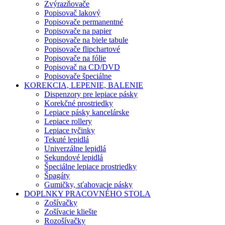
Zvýrazňovače
Popisovač lakový
Popisovače permanentné
Popisovače na papier
Popisovače na biele tabule
Popisovače flipchartové
Popisovače na fólie
Popisovač na CD/DVD
Popisovače špeciálne
KOREKCIA, LEPENIE, BALENIE
Dispenzory pre lepiace pásky
Korekčné prostriedky
Lepiace pásky kancelárske
Lepiace rollery
Lepiace tyčinky
Tekuté lepidlá
Univerzálne lepidlá
Sekundové lepidlá
Špeciálne lepiace prostriedky
Špagáty
Gumičky, sťahovacie pásky
DOPLNKY PRACOVNÉHO STOLA
Zošívačky
Zošívacie kliešte
Rozošívačky