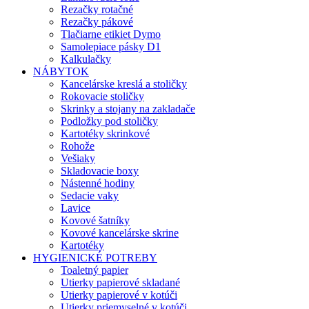
Rezačky rotačné
Rezačky pákové
Tlačiarne etikiet Dymo
Samolepiace pásky D1
Kalkulačky
NÁBYTOK
Kancelárske kreslá a stoličky
Rokovacie stoličky
Skrinky a stojany na zakladače
Podložky pod stoličky
Kartotéky skrinkové
Rohože
Vešiaky
Skladovacie boxy
Nástenné hodiny
Sedacie vaky
Lavice
Kovové šatníky
Kovové kancelárske skrine
Kartotéky
HYGIENICKÉ POTREBY
Toaletný papier
Utierky papierové skladané
Utierky papierové v kotúči
Utierky priemyselné v kotúči