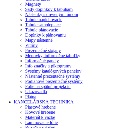
Magnety
Sady doplnkov k tabuliam
Nástenky s dreveným rámom
Tabule napichovacie
Tabule samolepiace
Tabule plánovacie
Doplnky k plánovaniu
Mapy nástenné
Vitríny
Prezentačné stojany
Menovky, informačné tabuľky
Informačné panely
Info značky a piktogramy
Systémy katalógových panelov
Nástenné prezentačné systémy
Podlahové prezentačné systémy
Fólie na spätnú projekciu
Ukazovadlá
Plátna
KANCELÁRSKA TECHNIKA
Plastové hrebene
Kovové hrebene
Materiál k väzbe
Laminovacie fólie
Rezačky rotačné