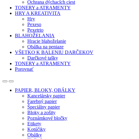
Ochrana dýchacích ciest
TONERY a ATRAMENTY
HRY A KREATIVITA
Hry
Pexeso
Pexetrio
BLAHOŽELANIA
Hracie blahoželanie
Obálka na peniaze
VŠETKO K BALENIU DARČEKOV
Darčkové tašky
TONERY a ATRAMENTY
Porovnať
Open
Close
PAPIER, BLOKY, OBÁLKY
Kancelársky papier
Farebný papier
Špeciálny papier
Bloky a zošity
Poznámkové bločky
Etikety
Kotúčiky
Obálky