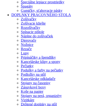
Špeciálne lepiace prostriedky
Špagáty
Gumičky, sťahovacie pásky
DOPLNKY PRACOVNÉHO STOLA
Zošívačky
Zošívacie kliešte
Rozošívačky
Spínacie pištole
Náplne do zošívačiek
Dierovače
Nožnice
Rezače
Lupy
Pripináčiky a špendlíky
Kancelárske klipy a spony
Pečiatky
Podušky a farby na pečiatky
Podložky na stôl
Kancelárske odkladače
Stojany na časopisy
Zásuvkové boxy
Koše na papier
Stojany na perá, organizéry
Vizitkáre
Drôtené doplnky na stôl