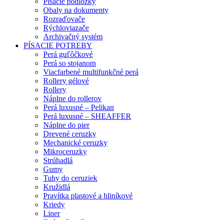
Písacie podložky
Obaly na dokumenty
Rozraďovače
Rýchloviazače
Archivačný systém
PÍSACIE POTREBY
Perá guľôčkové
Perá so stojanom
Viacfarbené multifunkčné perá
Rollery gélové
Rollery
Náplne do rollerov
Perá luxusné – Pelikan
Perá luxusné – SHEAFFER
Náplne do pier
Drevené ceruzky
Mechanické ceruzky
Mikroceruzky
Strúhadlá
Gumy
Tuhy do ceruziek
Kružidlá
Pravítka plastové a hliníkové
Kriedy
Liner