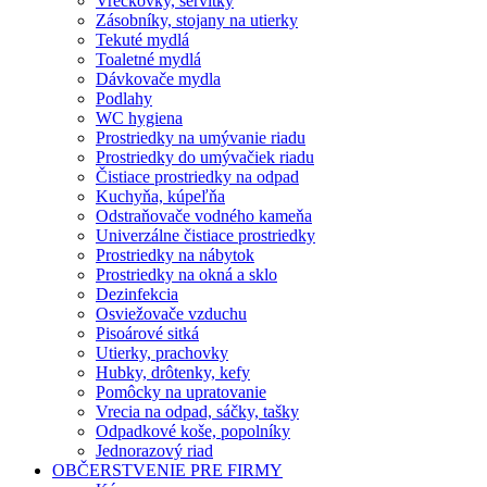
Vreckovky, servítky
Zásobníky, stojany na utierky
Tekuté mydlá
Toaletné mydlá
Dávkovače mydla
Podlahy
WC hygiena
Prostriedky na umývanie riadu
Prostriedky do umývačiek riadu
Čistiace prostriedky na odpad
Kuchyňa, kúpeľňa
Odstraňovače vodného kameňa
Univerzálne čistiace prostriedky
Prostriedky na nábytok
Prostriedky na okná a sklo
Dezinfekcia
Osviežovače vzduchu
Pisoárové sitká
Utierky, prachovky
Hubky, drôtenky, kefy
Pomôcky na upratovanie
Vrecia na odpad, sáčky, tašky
Odpadkové koše, popolníky
Jednorazový riad
OBČERSTVENIE PRE FIRMY