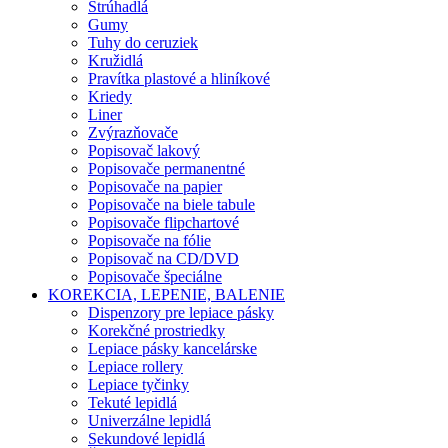
Strúhadlá
Gumy
Tuhy do ceruziek
Kružidlá
Pravítka plastové a hliníkové
Kriedy
Liner
Zvýrazňovače
Popisovač lakový
Popisovače permanentné
Popisovače na papier
Popisovače na biele tabule
Popisovače flipchartové
Popisovače na fólie
Popisovač na CD/DVD
Popisovače špeciálne
KOREKCIA, LEPENIE, BALENIE
Dispenzory pre lepiace pásky
Korekčné prostriedky
Lepiace pásky kancelárske
Lepiace rollery
Lepiace tyčinky
Tekuté lepidlá
Univerzálne lepidlá
Sekundové lepidlá