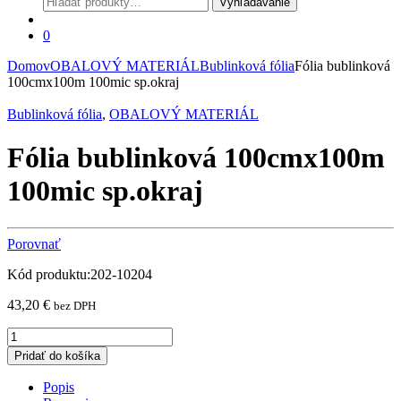
Vyhľadávanie
0
Domov
OBALOVÝ MATERIÁL
Bublinková fólia
Fólia bublinková
100cmx100m 100mic sp.okraj
Bublinková fólia
,
OBALOVÝ MATERIÁL
Fólia bublinková 100cmx100m
100mic sp.okraj
Porovnať
Kód produktu:202-10204
43,20
€
bez DPH
Fólia
bublinková
Pridať do košíka
100cmx100m
100mic
Popis
sp.okraj