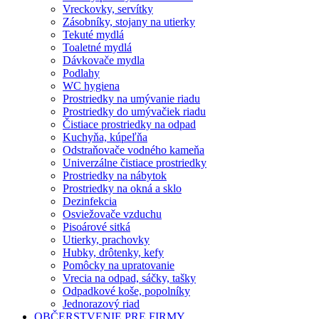
Vreckovky, servítky
Zásobníky, stojany na utierky
Tekuté mydlá
Toaletné mydlá
Dávkovače mydla
Podlahy
WC hygiena
Prostriedky na umývanie riadu
Prostriedky do umývačiek riadu
Čistiace prostriedky na odpad
Kuchyňa, kúpeľňa
Odstraňovače vodného kameňa
Univerzálne čistiace prostriedky
Prostriedky na nábytok
Prostriedky na okná a sklo
Dezinfekcia
Osviežovače vzduchu
Pisoárové sitká
Utierky, prachovky
Hubky, drôtenky, kefy
Pomôcky na upratovanie
Vrecia na odpad, sáčky, tašky
Odpadkové koše, popolníky
Jednorazový riad
OBČERSTVENIE PRE FIRMY