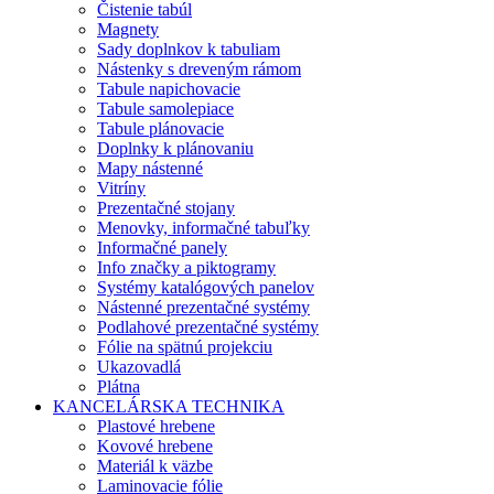
Čistenie tabúl
Magnety
Sady doplnkov k tabuliam
Nástenky s dreveným rámom
Tabule napichovacie
Tabule samolepiace
Tabule plánovacie
Doplnky k plánovaniu
Mapy nástenné
Vitríny
Prezentačné stojany
Menovky, informačné tabuľky
Informačné panely
Info značky a piktogramy
Systémy katalógových panelov
Nástenné prezentačné systémy
Podlahové prezentačné systémy
Fólie na spätnú projekciu
Ukazovadlá
Plátna
KANCELÁRSKA TECHNIKA
Plastové hrebene
Kovové hrebene
Materiál k väzbe
Laminovacie fólie