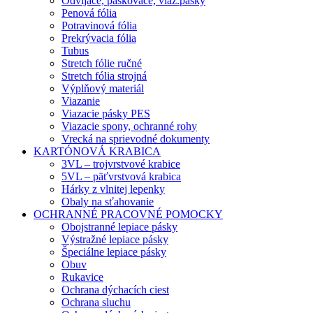
Odvíjače, páskovače, viaz.pásky
Penová fólia
Potravinová fólia
Prekrývacia fólia
Tubus
Stretch fólie ručné
Stretch fólia strojná
Výplňový materiál
Viazanie
Viazacie pásky PES
Viazacie spony, ochranné rohy
Vrecká na sprievodné dokumenty
KARTÓNOVÁ KRABICA
3VL – trojvrstvové krabice
5VL – päťvrstvová krabica
Hárky z vlnitej lepenky
Obaly na sťahovanie
OCHRANNÉ PRACOVNÉ POMOCKY
Obojstranné lepiace pásky
Výstražné lepiace pásky
Špeciálne lepiace pásky
Obuv
Rukavice
Ochrana dýchacích ciest
Ochrana sluchu