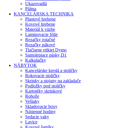
Ukazovadlá
Plátna
KANCELÁRSKA TECHNIKA
Plastové hrebene
Kovové hrebene
Materiál k väzbe
Laminovacie fólie
Rezačky rotačné
Rezačky pákové
Tlačiarne etikiet Dymo
Samolepiace pásky D1
Kalkulačky
NÁBYTOK
Kancelárske kreslá a stoličky
Rokovacie stoličky
Skrinky a stojany na zakladače
Podložky pod stoličky
Kartotéky skrinkové
Rohože
Vešiaky
Skladovacie boxy
Nástenné hodiny
Sedacie vaky
Lavice
Kovové šatníky