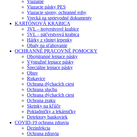
Viazanie
Viazacie pásky PES
Viazacie spony, ochranné rohy
Vrecká na sprievodné dokumenty
KARTÓNOVÁ KRABICA
3VL – trojvrstvové krabice
5VL – päťvrstvová krabica
Hárky z vlnitej lepenky
Obaly na sťahovanie
OCHRANNÉ PRACOVNÉ POMOCKY
Obojstranné lepiace pásky
Výstražné lepiace pásky
Špeciálne lepiace pásky
Obuv
Rukavice
Ochrana dýchacích ciest
Ochrana sluchu
Ochrana dýchacích ciest
Ochrana zraku
Skrinky na kľúče
Pokladničky a lekárničky
Detektory bankoviek
COVID-19 ochrana zdravia
Dezinfekcia
Ochrana zdravia