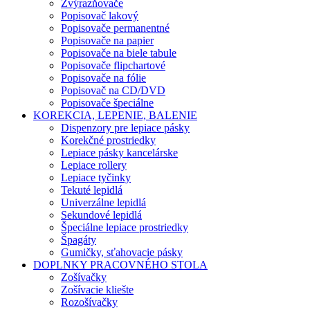
Zvýrazňovače
Popisovač lakový
Popisovače permanentné
Popisovače na papier
Popisovače na biele tabule
Popisovače flipchartové
Popisovače na fólie
Popisovač na CD/DVD
Popisovače špeciálne
KOREKCIA, LEPENIE, BALENIE
Dispenzory pre lepiace pásky
Korekčné prostriedky
Lepiace pásky kancelárske
Lepiace rollery
Lepiace tyčinky
Tekuté lepidlá
Univerzálne lepidlá
Sekundové lepidlá
Špeciálne lepiace prostriedky
Špagáty
Gumičky, sťahovacie pásky
DOPLNKY PRACOVNÉHO STOLA
Zošívačky
Zošívacie kliešte
Rozošívačky