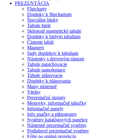
PREZENTÁCIA
Flipcharty
Doplnky k flipchartom
Špeciálne bloky
Tabule biele
Sklenené magnetické tabule
Doplnky k bielym tabuliam
Čistenie tabúl
Magnety
Sady doplnkov k tabuliam
Nástenky s dreveným rámom
Tabule napichovacie
Tabule samolepiace
Tabule plánovacie
Doplnky k plánovaniu
Mapy nástenné
Vitríny
Prezentačné stojany
Menovky, informačné tabuľky
Informačné panely
Info značky a piktogramy
Systémy katalógových panelov
Nástenné prezentačné systémy
Podlahové prezentačné systémy
Fólie na spätnú projekciu