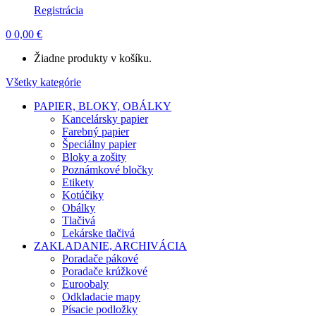
Registrácia
0
0,00
€
Žiadne produkty v košíku.
Všetky kategórie
PAPIER, BLOKY, OBÁLKY
Kancelársky papier
Farebný papier
Špeciálny papier
Bloky a zošity
Poznámkové bločky
Etikety
Kotúčiky
Obálky
Tlačivá
Lekárske tlačivá
ZAKLADANIE, ARCHIVÁCIA
Poradače pákové
Poradače krúžkové
Euroobaly
Odkladacie mapy
Písacie podložky