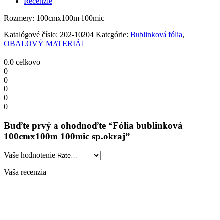
Recenzie
quantity
Rozmery: 100cmx100m 100mic
Katalógové číslo:
202-10204
Kategórie:
Bublinková fólia
,
OBALOVÝ MATERIÁL
0.0
celkovo
0
0
0
0
0
Buďte prvý a ohodnoďte “Fólia bublinková
100cmx100m 100mic sp.okraj”
Vaše hodnotenie
Vaša recenzia