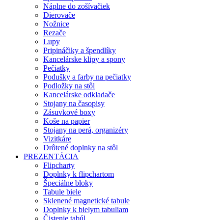
Náplne do zošívačiek
Dierovače
Nožnice
Rezače
Lupy
Pripináčiky a špendlíky
Kancelárske klipy a spony
Pečiatky
Podušky a farby na pečiatky
Podložky na stôl
Kancelárske odkladače
Stojany na časopisy
Zásuvkové boxy
Koše na papier
Stojany na perá, organizéry
Vizitkáre
Drôtené doplnky na stôl
PREZENTÁCIA
Flipcharty
Doplnky k flipchartom
Špeciálne bloky
Tabule biele
Sklenené magnetické tabule
Doplnky k bielym tabuliam
Čistenie tabúl