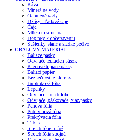
Káva
Minerálne vody
Ochutené vody
Džúsy a ľadové čaje
Čaje
Mlieko a smotana
Doplnky k občerstveniu
Sušienky, slané a sladké pečivo
OBALOVÝ MATERIÁL
Baliace pásky
Odvíjače lepiacich pások
Krepové lepiace pásky
Baliaci papier
Bezpečnostné plomby
Bublinková fólia
Lepenky
Odvíjače stretch fólie
Odvíjače, páskovače, viaz.pásky
Penová fólia
Potravinová fólia
Prekrývacia fólia
Tubus
Stretch fólie ručné
Stretch fólia strojná
Výplňový materiál