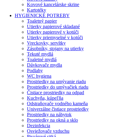
Kovové kancelárske skrine
Kartotéky
HYGIENICKÉ POTREBY
Toaletný papier
Utierky papierové skladané
Utierky papierové v kotúči
Utierky priemyselné v kotúči
Vreckovky, servítky
Zásobníky, stojany na utierky
Tekuté mydlá
Toaletné mydlá
Dávkovače mydla
Podlahy
WC hygiena
Prostriedky na umývanie riadu
Prostriedky do umývačiek riadu
Čistiace prostriedky na odpad
Kuchyňa, kúpeľňa
Odstraňovače vodného kameňa
Univerzálne čistiace prostriedky
Prostriedky na nábytok
Prostriedky na okná a sklo
Dezinfekcia
Osviežovače vzduchu
Pisoárové sitká