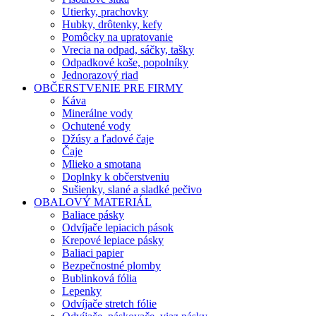
Utierky, prachovky
Hubky, drôtenky, kefy
Pomôcky na upratovanie
Vrecia na odpad, sáčky, tašky
Odpadkové koše, popolníky
Jednorazový riad
OBČERSTVENIE PRE FIRMY
Káva
Minerálne vody
Ochutené vody
Džúsy a ľadové čaje
Čaje
Mlieko a smotana
Doplnky k občerstveniu
Sušienky, slané a sladké pečivo
OBALOVÝ MATERIÁL
Baliace pásky
Odvíjače lepiacich pások
Krepové lepiace pásky
Baliaci papier
Bezpečnostné plomby
Bublinková fólia
Lepenky
Odvíjače stretch fólie