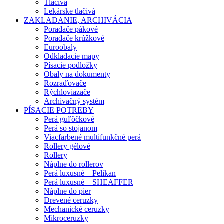
Tlačivá
Lekárske tlačivá
ZAKLADANIE, ARCHIVÁCIA
Poradače pákové
Poradače krúžkové
Euroobaly
Odkladacie mapy
Písacie podložky
Obaly na dokumenty
Rozraďovače
Rýchloviazače
Archivačný systém
PÍSACIE POTREBY
Perá guľôčkové
Perá so stojanom
Viacfarbené multifunkčné perá
Rollery gélové
Rollery
Náplne do rollerov
Perá luxusné – Pelikan
Perá luxusné – SHEAFFER
Náplne do pier
Drevené ceruzky
Mechanické ceruzky
Mikroceruzky