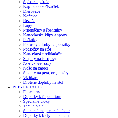
Spínacie pištole
Náplne do zošívačiek
Dierovače
Nožnice
Rezače
Lupy
Pripináčiky a špendlíky
Kancelárske klipy a spony
Pečiatky
Podušky a farby na pečiatky
Podložky na stôl
Kancelárske odkladače
Stojany na časopisy
Zásuvkové boxy
Koše na papier
Stojany na perá, organizéry
Vizitkáre
Drôtené doplnky na stôl
PREZENTÁCIA
Flipcharty
Doplnky k flipchartom
Špeciálne bloky
Tabule biele
Sklenené magnetické tabule
Doplnky k bielym tabuliam