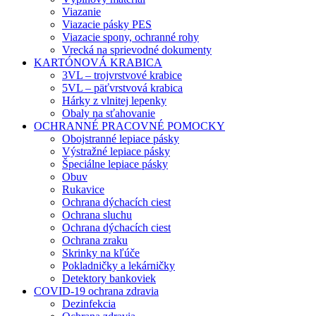
Viazanie
Viazacie pásky PES
Viazacie spony, ochranné rohy
Vrecká na sprievodné dokumenty
KARTÓNOVÁ KRABICA
3VL – trojvrstvové krabice
5VL – päťvrstvová krabica
Hárky z vlnitej lepenky
Obaly na sťahovanie
OCHRANNÉ PRACOVNÉ POMOCKY
Obojstranné lepiace pásky
Výstražné lepiace pásky
Špeciálne lepiace pásky
Obuv
Rukavice
Ochrana dýchacích ciest
Ochrana sluchu
Ochrana dýchacích ciest
Ochrana zraku
Skrinky na kľúče
Pokladničky a lekárničky
Detektory bankoviek
COVID-19 ochrana zdravia
Dezinfekcia