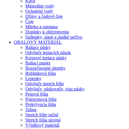
Káva
Minerálne vody
Ochutené vody
Džúsy a ľadové čaje
Čaje
Mlieko a smotana
Doplnky k občerstveniu
Sušienky, slané a sladké pečivo
OBALOVÝ MATERIÁL
Baliace pásky
Odvíjače lepiacich pások
Krepové lepiace pásky
Baliaci papier
Bezpečnostné plomby
Bublinková fólia
Lepenky
Odvíjače stretch fólie
Odvíjače, páskovače, viaz.pásky
Penová fólia
Potravinová fólia
Prekrývacia fólia
Tubus
Stretch fólie ručné
Stretch fólia strojná
Výplňový materiál