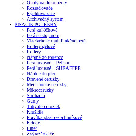
Obaly na dokumenty
Rozraďovače
Rýchloviazače
Archivačný systém
PÍSACIE POTREBY
Perá guľôčkové
Perá so stojanom
Viacfarbené multifunkčné perá
Rollery gélové
Rollery
Náplne do rollerov
Perá luxusné – Pelikan
Perá luxusné – SHEAFFER
Náplne do pier
Drevené ceruzky
Mechanické ceruzky
Mikroceruzky
Strúhadlá
Gumy
Tuhy do ceruziek
Kružidlá
Pravítka plastové a hliníkové
Kriedy
Liner
Zvýrazňovače