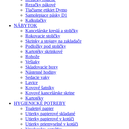
Rezačky pákové
Tlačiarne etikiet Dymo
Samolepiace pásky D1
Kalkulačky
NÁBYTOK
Kancelárske kreslá a stoličky
Rokovacie stoličky
Skrinky a stojany na zakladače
Podložky pod stoličky
Kartotéky skrinkové
Rohože
Vešiaky
Skladovacie boxy
Nástenné hodiny
Sedacie vaky
Lavice
Kovové šatníky
Kovové kancelárske skrine
Kartotéky
HYGIENICKÉ POTREBY
Toaletný papier
Utierky papierové skladané
Utierky papierové v kotúči
Utierky priemyselné v kotúči