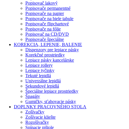
Popisovač lakový
Popisovače permanentné
Popisovače na papier
Popisovače na biele tabule
Popisovače flipchartové
Popisovače na fólie
Popisovač na CD/DVD
Popisovače špeciálne
KOREKCIA, LEPENIE, BALENIE
Dispenzory pre lepiace pásky
Korekčné prostriedky
Lepiace pásky kancelárske
Lepiace rollery
Lepiace tyčinky
Tekuté lepidlá
Univerzálne lepidlá
Sekundové lepidlá
Špeciálne lepiace prostriedky
Špagáty
Gumičky, sťahovacie pásky
DOPLNKY PRACOVNÉHO STOLA
Zošívačky
Zošívacie kliešte
Rozošívačky
Spínacie pištole