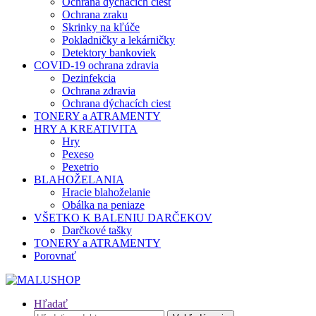
Ochrana dýchacích ciest
Ochrana zraku
Skrinky na kľúče
Pokladničky a lekárničky
Detektory bankoviek
COVID-19 ochrana zdravia
Dezinfekcia
Ochrana zdravia
Ochrana dýchacích ciest
TONERY a ATRAMENTY
HRY A KREATIVITA
Hry
Pexeso
Pexetrio
BLAHOŽELANIA
Hracie blahoželanie
Obálka na peniaze
VŠETKO K BALENIU DARČEKOV
Darčkové tašky
TONERY a ATRAMENTY
Porovnať
Hľadať
Hľadať: