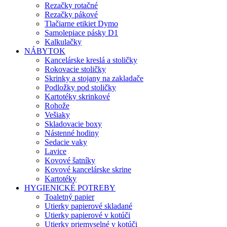
Rezačky rotačné
Rezačky pákové
Tlačiarne etikiet Dymo
Samolepiace pásky D1
Kalkulačky
NÁBYTOK
Kancelárske kreslá a stoličky
Rokovacie stoličky
Skrinky a stojany na zakladače
Podložky pod stoličky
Kartotéky skrinkové
Rohože
Vešiaky
Skladovacie boxy
Nástenné hodiny
Sedacie vaky
Lavice
Kovové šatníky
Kovové kancelárske skrine
Kartotéky
HYGIENICKÉ POTREBY
Toaletný papier
Utierky papierové skladané
Utierky papierové v kotúči
Utierky priemyselné v kotúči