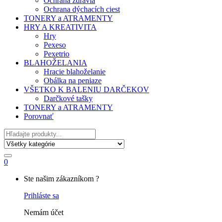
Ochrana zdravia
Ochrana dýchacích ciest
TONERY a ATRAMENTY
HRY A KREATIVITA
Hry
Pexeso
Pexetrio
BLAHOŽELANIA
Hracie blahoželanie
Obálka na peniaze
VŠETKO K BALENIU DARČEKOV
Darčkové tašky
TONERY a ATRAMENTY
Porovnať
Hľadať
0
My
Ste našim zákazníkom ?
Account
Prihláste sa
Nemám účet