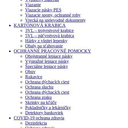
Viazanie
Viazacie pásky PES
Viazacie spony, ochranné rohy
Vrecká na sprievodné dokumenty
KARTÓNOVÁ KRABICA
3VL – trojvrstvové krabice
5VL – päťvrstvová krabica
Hárky z vlnitej lepenky
Obaly na sťahovanie
OCHRANNÉ PRACOVNÉ POMOCKY
Obojstranné lepiace pásky
Výstražné lepiace pásky
Špeciálne lepiace pásky
Obuv
Rukavice
Ochrana dýchacích ciest
Ochrana sluchu
Ochrana dýchacích ciest
Ochrana zraku
Skrinky na kľúče
Pokladničky a lekárničky
Detektory bankoviek
COVID-19 ochrana zdravia
Dezinfekcia