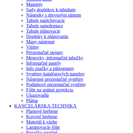
Magnety
Sady doplnkov k tabuliam
Nástenky s dreveným rámom
Tabule napichovacie
Tabule samolepiace
Tabule plánovacie
Doplnky k plánovaniu
Mapy nástenné
Vitríny
Prezentačné stojany
Menovky, informačné tabuľky
Informačné panely
Info značky a piktogramy
Systémy katalógových panelov
Nástenné prezentačné systémy
Podlahové prezentačné systémy
Fólie na spätnú projekciu
Ukazovadlá
Plátna
KANCELÁRSKA TECHNIKA
Plastové hrebene
Kovové hrebene
Materiál k väzbe
Laminovacie fólie
Rezačky rotačné