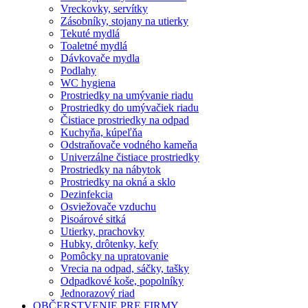
Vreckovky, servítky
Zásobníky, stojany na utierky
Tekuté mydlá
Toaletné mydlá
Dávkovače mydla
Podlahy
WC hygiena
Prostriedky na umývanie riadu
Prostriedky do umývačiek riadu
Čistiace prostriedky na odpad
Kuchyňa, kúpeľňa
Odstraňovače vodného kameňa
Univerzálne čistiace prostriedky
Prostriedky na nábytok
Prostriedky na okná a sklo
Dezinfekcia
Osviežovače vzduchu
Pisoárové sitká
Utierky, prachovky
Hubky, drôtenky, kefy
Pomôcky na upratovanie
Vrecia na odpad, sáčky, tašky
Odpadkové koše, popolníky
Jednorazový riad
OBČERSTVENIE PRE FIRMY