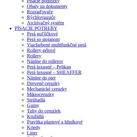
Písacie podložky
Obaly na dokumenty
Rozraďovače
Rýchloviazače
Archivačný systém
PÍSACIE POTREBY
Perá guľôčkové
Perá so stojanom
Viacfarbené multifunkčné perá
Rollery gélové
Rollery
Náplne do rollerov
Perá luxusné – Pelikan
Perá luxusné – SHEAFFER
Náplne do pier
Drevené ceruzky
Mechanické ceruzky
Mikroceruzky
Strúhadlá
Gumy
Tuhy do ceruziek
Kružidlá
Pravítka plastové a hliníkové
Kriedy
Liner