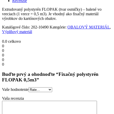
Recenzie
Extrudovaný polystyrén FLOPAK (tvar osmičky) – balené vo
vreciach (1 vrece = 0,5 m3). Je vhodný ako fixačný materiál
výrobkov do kartónových obalov.
Katalógové číslo:
202-10490
Kategórie:
OBALOVÝ MATERIÁL
,
Výplňový materiál
0.0
celkovo
0
0
0
0
0
Buďte prvý a ohodnoďte “Fixačný polystyrén
FLOPAK 0,5m3”
Vaše hodnotenie
Vaša recenzia