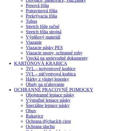
Odvíjače, páskovače, viaz.pásky
Penová fólia
Potravinová fólia
Prekrývacia fólia
Tubus
Stretch fólie ručné
Stretch fólia strojná
Výplňový materiál
Viazanie
Viazacie pásky PES
Viazacie spony, ochranné rohy
Vrecká na sprievodné dokumenty
KARTÓNOVÁ KRABICA
3VL – trojvrstvové krabice
5VL – päťvrstvová krabica
Hárky z vlnitej lepenky
Obaly na sťahovanie
OCHRANNÉ PRACOVNÉ POMOCKY
Obojstranné lepiace pásky
Výstražné lepiace pásky
Špeciálne lepiace pásky
Obuv
Rukavice
Ochrana dýchacích ciest
Ochrana sluchu