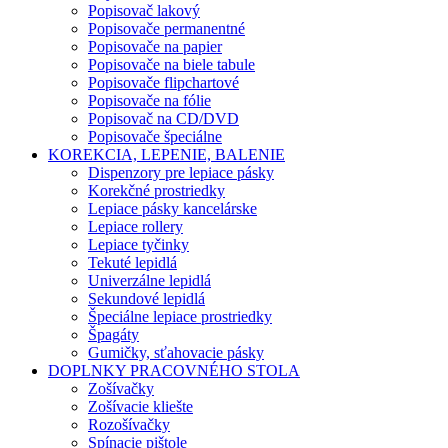
Popisovač lakový
Popisovače permanentné
Popisovače na papier
Popisovače na biele tabule
Popisovače flipchartové
Popisovače na fólie
Popisovač na CD/DVD
Popisovače špeciálne
KOREKCIA, LEPENIE, BALENIE
Dispenzory pre lepiace pásky
Korekčné prostriedky
Lepiace pásky kancelárske
Lepiace rollery
Lepiace tyčinky
Tekuté lepidlá
Univerzálne lepidlá
Sekundové lepidlá
Špeciálne lepiace prostriedky
Špagáty
Gumičky, sťahovacie pásky
DOPLNKY PRACOVNÉHO STOLA
Zošívačky
Zošívacie kliešte
Rozošívačky
Spínacie pištole