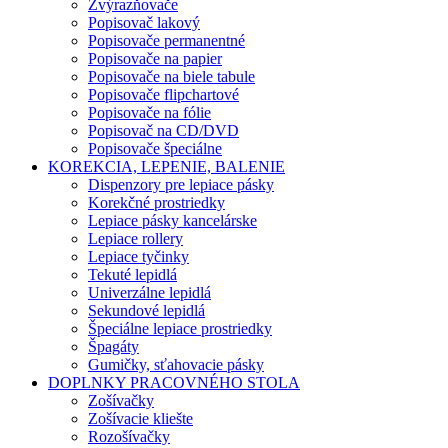
Zvýrazňovače
Popisovač lakový
Popisovače permanentné
Popisovače na papier
Popisovače na biele tabule
Popisovače flipchartové
Popisovače na fólie
Popisovač na CD/DVD
Popisovače špeciálne
KOREKCIA, LEPENIE, BALENIE
Dispenzory pre lepiace pásky
Korekčné prostriedky
Lepiace pásky kancelárske
Lepiace rollery
Lepiace tyčinky
Tekuté lepidlá
Univerzálne lepidlá
Sekundové lepidlá
Špeciálne lepiace prostriedky
Špagáty
Gumičky, sťahovacie pásky
DOPLNKY PRACOVNÉHO STOLA
Zošívačky
Zošívacie kliešte
Rozošívačky