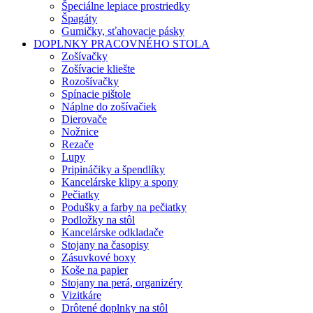
Špeciálne lepiace prostriedky
Špagáty
Gumičky, sťahovacie pásky
DOPLNKY PRACOVNÉHO STOLA
Zošívačky
Zošívacie kliešte
Rozošívačky
Spínacie pištole
Náplne do zošívačiek
Dierovače
Nožnice
Rezače
Lupy
Pripináčiky a špendlíky
Kancelárske klipy a spony
Pečiatky
Podušky a farby na pečiatky
Podložky na stôl
Kancelárske odkladače
Stojany na časopisy
Zásuvkové boxy
Koše na papier
Stojany na perá, organizéry
Vizitkáre
Drôtené doplnky na stôl