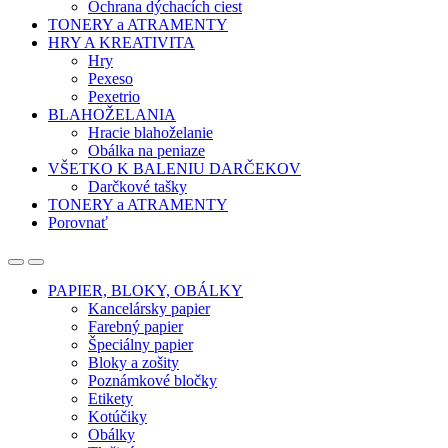
Ochrana dýchacích ciest
TONERY a ATRAMENTY
HRY A KREATIVITA
Hry
Pexeso
Pexetrio
BLAHOŽELANIA
Hracie blahoželanie
Obálka na peniaze
VŠETKO K BALENIU DARČEKOV
Darčkové tašky
TONERY a ATRAMENTY
Porovnať
Open
Close
PAPIER, BLOKY, OBÁLKY
Kancelársky papier
Farebný papier
Špeciálny papier
Bloky a zošity
Poznámkové bločky
Etikety
Kotúčiky
Obálky