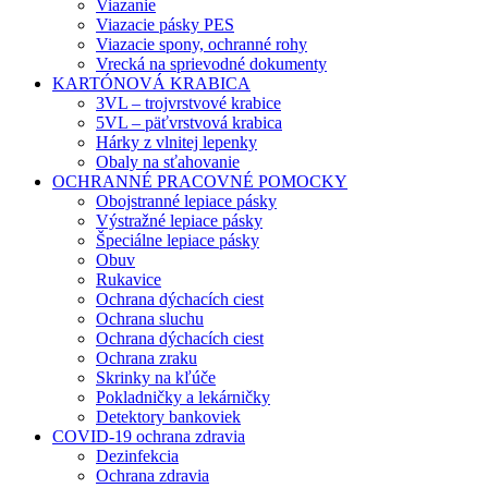
Viazanie
Viazacie pásky PES
Viazacie spony, ochranné rohy
Vrecká na sprievodné dokumenty
KARTÓNOVÁ KRABICA
3VL – trojvrstvové krabice
5VL – päťvrstvová krabica
Hárky z vlnitej lepenky
Obaly na sťahovanie
OCHRANNÉ PRACOVNÉ POMOCKY
Obojstranné lepiace pásky
Výstražné lepiace pásky
Špeciálne lepiace pásky
Obuv
Rukavice
Ochrana dýchacích ciest
Ochrana sluchu
Ochrana dýchacích ciest
Ochrana zraku
Skrinky na kľúče
Pokladničky a lekárničky
Detektory bankoviek
COVID-19 ochrana zdravia
Dezinfekcia
Ochrana zdravia