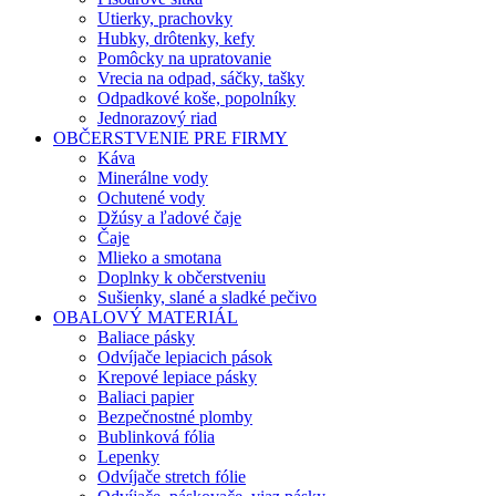
Utierky, prachovky
Hubky, drôtenky, kefy
Pomôcky na upratovanie
Vrecia na odpad, sáčky, tašky
Odpadkové koše, popolníky
Jednorazový riad
OBČERSTVENIE PRE FIRMY
Káva
Minerálne vody
Ochutené vody
Džúsy a ľadové čaje
Čaje
Mlieko a smotana
Doplnky k občerstveniu
Sušienky, slané a sladké pečivo
OBALOVÝ MATERIÁL
Baliace pásky
Odvíjače lepiacich pások
Krepové lepiace pásky
Baliaci papier
Bezpečnostné plomby
Bublinková fólia
Lepenky
Odvíjače stretch fólie