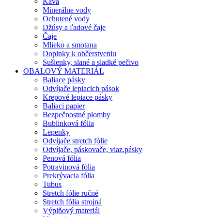
Káva
Minerálne vody
Ochutené vody
Džúsy a ľadové čaje
Čaje
Mlieko a smotana
Doplnky k občerstveniu
Sušienky, slané a sladké pečivo
OBALOVÝ MATERIÁL
Baliace pásky
Odvíjače lepiacich pások
Krepové lepiace pásky
Baliaci papier
Bezpečnostné plomby
Bublinková fólia
Lepenky
Odvíjače stretch fólie
Odvíjače, páskovače, viaz.pásky
Penová fólia
Potravinová fólia
Prekrývacia fólia
Tubus
Stretch fólie ručné
Stretch fólia strojná
Výplňový materiál