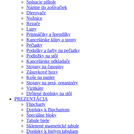
Spínacie pištole
Náplne do zošívačiek
Dierovače
Nožnice
Rezače
Lupy
Pripináčiky a špendlíky
Kancelárske klipy a spony
Pečiatky
Podušky a farby na pečiatky
Podložky na stôl
Kancelárske odkladače
Stojany na časopisy
Zásuvkové boxy
Koše na papier
Stojany na perá, organizéry
Vizitkáre
Drôtené doplnky na stôl
PREZENTÁCIA
Flipcharty
Doplnky k flipchartom
Špeciálne bloky
Tabule biele
Sklenené magnetické tabule
Doplnky k bielym tabuliam