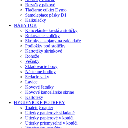
Rezačky pákové
Tlačiarne etikiet Dymo
Samolepiace pásky D1
Kalkulačky
NÁBYTOK
Kancelárske kreslá a stoličky
Rokovacie stoličky
Skrinky a stojany na zakladače
Podložky pod stoličky
Kartotéky skrinkové
Rohože
Vešiaky
Skladovacie boxy
Nástenné hodiny
Sedacie vaky
Lavice
Kovové šatníky
Kovové kancelárske skrine
Kartotéky
HYGIENICKÉ POTREBY
Toaletný papier
Utierky papierové skladané
Utierky papierové v kotúči
Utierky priemyselné v kotúči