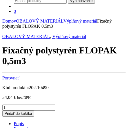
Vyhľadávanie
0
Domov
OBALOVÝ MATERIÁL
Výplňový materiál
Fixačný
polystyrén FLOPAK 0,5m3
OBALOVÝ MATERIÁL
,
Výplňový materiál
Fixačný polystyrén FLOPAK
0,5m3
Porovnať
Kód produktu:202-10490
34,04
€
bez DPH
Fixačný
polystyrén
Pridať do košíka
FLOPAK
0,5m3
Popis
quantity