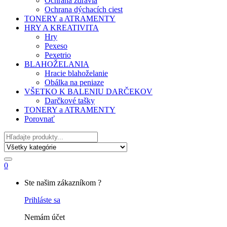
Ochrana zdravia
Ochrana dýchacích ciest
TONERY a ATRAMENTY
HRY A KREATIVITA
Hry
Pexeso
Pexetrio
BLAHOŽELANIA
Hracie blahoželanie
Obálka na peniaze
VŠETKO K BALENIU DARČEKOV
Darčkové tašky
TONERY a ATRAMENTY
Porovnať
Hľadať
0
My
Ste našim zákazníkom ?
Account
Prihláste sa
Nemám účet