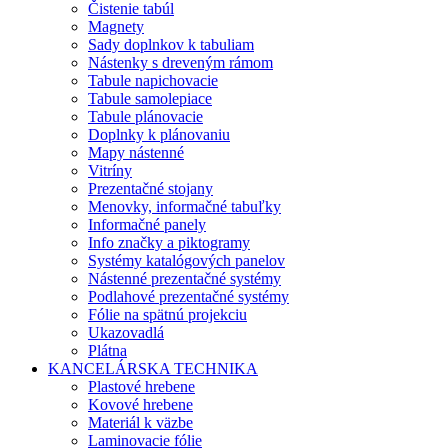
Čistenie tabúl
Magnety
Sady doplnkov k tabuliam
Nástenky s dreveným rámom
Tabule napichovacie
Tabule samolepiace
Tabule plánovacie
Doplnky k plánovaniu
Mapy nástenné
Vitríny
Prezentačné stojany
Menovky, informačné tabuľky
Informačné panely
Info značky a piktogramy
Systémy katalógových panelov
Nástenné prezentačné systémy
Podlahové prezentačné systémy
Fólie na spätnú projekciu
Ukazovadlá
Plátna
KANCELÁRSKA TECHNIKA
Plastové hrebene
Kovové hrebene
Materiál k väzbe
Laminovacie fólie