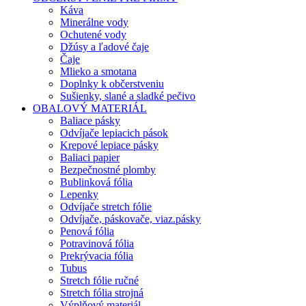
Káva
Minerálne vody
Ochutené vody
Džúsy a ľadové čaje
Čaje
Mlieko a smotana
Doplnky k občerstveniu
Sušienky, slané a sladké pečivo
OBALOVÝ MATERIÁL
Baliace pásky
Odvíjače lepiacich pások
Krepové lepiace pásky
Baliaci papier
Bezpečnostné plomby
Bublinková fólia
Lepenky
Odvíjače stretch fólie
Odvíjače, páskovače, viaz.pásky
Penová fólia
Potravinová fólia
Prekrývacia fólia
Tubus
Stretch fólie ručné
Stretch fólia strojná
Výplňový materiál