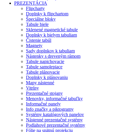
PREZENTÁCIA
Flipcharty
Doplnky k flipchartom
Špeciálne bloky
Tabule biele
Sklenené magnetické tabule
Doplnky k bielym tabuliam
Čistenie tabúl
Magnety
Sady doplnkov k tabuliam
Nástenky s dreveným rámom
Tabule napichovacie
Tabule samolepiace
Tabule plánovacie
Doplnky k plánovaniu
Mapy nástenné
Vitríny
Prezentačné stojany
Menovky, informačné tabuľky
Informačné panely
Info značky a piktogramy
Systémy katalógových panelov
Nástenné prezentačné systémy
Podlahové prezentačné systémy
Fólie na spätnú projekciu