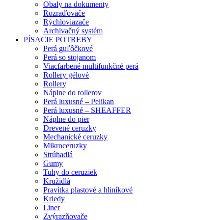
Obaly na dokumenty
Rozraďovače
Rýchloviazače
Archivačný systém
PÍSACIE POTREBY
Perá guľôčkové
Perá so stojanom
Viacfarbené multifunkčné perá
Rollery gélové
Rollery
Náplne do rollerov
Perá luxusné – Pelikan
Perá luxusné – SHEAFFER
Náplne do pier
Drevené ceruzky
Mechanické ceruzky
Mikroceruzky
Strúhadlá
Gumy
Tuhy do ceruziek
Kružidlá
Pravítka plastové a hliníkové
Kriedy
Liner
Zvýrazňovače