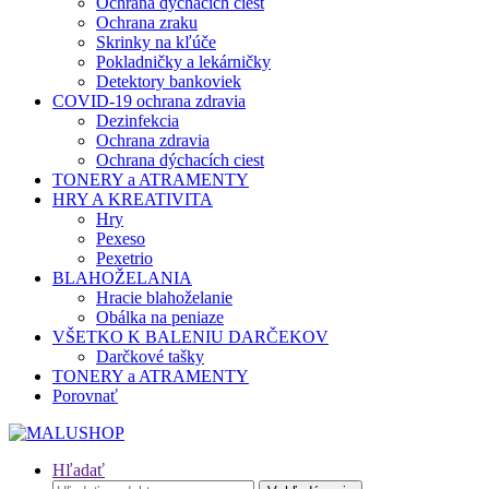
Ochrana dýchacích ciest
Ochrana zraku
Skrinky na kľúče
Pokladničky a lekárničky
Detektory bankoviek
COVID-19 ochrana zdravia
Dezinfekcia
Ochrana zdravia
Ochrana dýchacích ciest
TONERY a ATRAMENTY
HRY A KREATIVITA
Hry
Pexeso
Pexetrio
BLAHOŽELANIA
Hracie blahoželanie
Obálka na peniaze
VŠETKO K BALENIU DARČEKOV
Darčkové tašky
TONERY a ATRAMENTY
Porovnať
Hľadať
Hľadať: