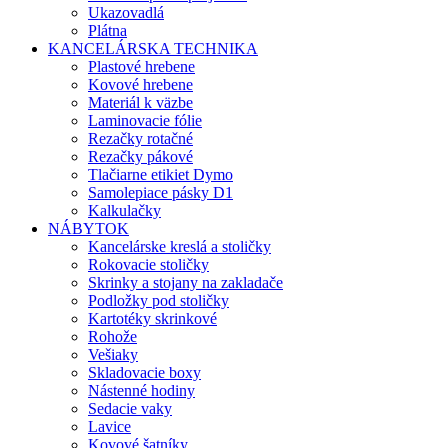
Ukazovadlá
Plátna
KANCELÁRSKA TECHNIKA
Plastové hrebene
Kovové hrebene
Materiál k väzbe
Laminovacie fólie
Rezačky rotačné
Rezačky pákové
Tlačiarne etikiet Dymo
Samolepiace pásky D1
Kalkulačky
NÁBYTOK
Kancelárske kreslá a stoličky
Rokovacie stoličky
Skrinky a stojany na zakladače
Podložky pod stoličky
Kartotéky skrinkové
Rohože
Vešiaky
Skladovacie boxy
Nástenné hodiny
Sedacie vaky
Lavice
Kovové šatníky