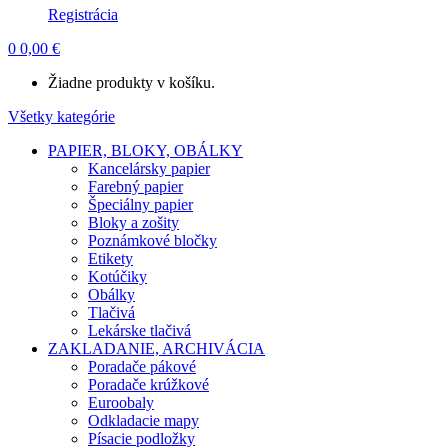
Registrácia
0
0,00
€
Žiadne produkty v košíku.
Všetky kategórie
PAPIER, BLOKY, OBÁLKY
Kancelársky papier
Farebný papier
Špeciálny papier
Bloky a zošity
Poznámkové bločky
Etikety
Kotúčiky
Obálky
Tlačivá
Lekárske tlačivá
ZAKLADANIE, ARCHIVÁCIA
Poradače pákové
Poradače krúžkové
Euroobaly
Odkladacie mapy
Písacie podložky