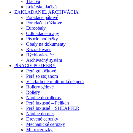
Tlačivá
Lekárske tlačivá
ZAKLADANIE, ARCHIVÁCIA
Poradače pákové
Poradače krúžkové
Euroobaly
Odkladacie mapy
Písacie podložky
Obaly na dokumenty
Rozraďovače
Rýchloviazače
Archivačný systém
PÍSACIE POTREBY
Perá guľôčkové
Perá so stojanom
Viacfarbené multifunkčné perá
Rollery gélové
Rollery
Náplne do rollerov
Perá luxusné – Pelikan
Perá luxusné – SHEAFFER
Náplne do pier
Drevené ceruzky
Mechanické ceruzky
Mikroceruzky