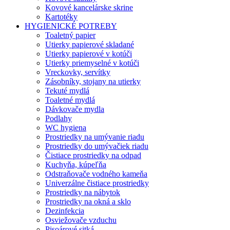
Kovové kancelárske skrine
Kartotéky
HYGIENICKÉ POTREBY
Toaletný papier
Utierky papierové skladané
Utierky papierové v kotúči
Utierky priemyselné v kotúči
Vreckovky, servítky
Zásobníky, stojany na utierky
Tekuté mydlá
Toaletné mydlá
Dávkovače mydla
Podlahy
WC hygiena
Prostriedky na umývanie riadu
Prostriedky do umývačiek riadu
Čistiace prostriedky na odpad
Kuchyňa, kúpeľňa
Odstraňovače vodného kameňa
Univerzálne čistiace prostriedky
Prostriedky na nábytok
Prostriedky na okná a sklo
Dezinfekcia
Osviežovače vzduchu
Pisoárové sitká