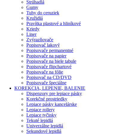
Strúhadlá
Gumy
Tuhy do ceruziek
Kružidlá
Pravítka plastové a hliníkové
Kriedy
Liner
Zvýrazňovače
Popisovač lakový
Popisovače permanentné
Popisovače na papier
Popisovače na biele tabule
Popisovače flipchartové
Popisovače na fólie
Popisovač na CD/DVD
Popisovače špeciálne
KOREKCIA, LEPENIE, BALENIE
Dispenzory pre lepiace pásky
Korekčné prostriedky
Lepiace pásky kancelárske
Lepiace rollery
Lepiace tyčinky
Tekuté lepidlá
Univerzálne lepidlá
Sekundové lepidlá