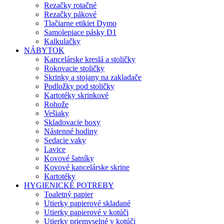
Rezačky rotačné
Rezačky pákové
Tlačiarne etikiet Dymo
Samolepiace pásky D1
Kalkulačky
NÁBYTOK
Kancelárske kreslá a stoličky
Rokovacie stoličky
Skrinky a stojany na zakladače
Podložky pod stoličky
Kartotéky skrinkové
Rohože
Vešiaky
Skladovacie boxy
Nástenné hodiny
Sedacie vaky
Lavice
Kovové šatníky
Kovové kancelárske skrine
Kartotéky
HYGIENICKÉ POTREBY
Toaletný papier
Utierky papierové skladané
Utierky papierové v kotúči
Utierky priemyselné v kotúči