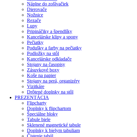
Náplne do zošívačiek
Dierovače
Nožnice
Rezače
Lupy
Pripináčiky a špendlíky
Kancelárske klipy a spony
Pečiatky
Podušky a farby na pečiatky
Podložky na stôl
Kancelárske odkladače
Stojany na časopisy
Zásuvkové boxy
Koše na papier
Stojany na perá, organizéry
Vizitkáre
Drôtené doplnky na stôl
PREZENTÁCIA
Flipcharty
Doplnky k flipchartom
Špeciálne bloky
Tabule biele
Sklenené magnetické tabule
Doplnky k bielym tabuliam
Čistenie tabúl