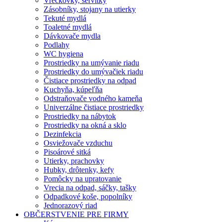
Vreckovky, servítky
Zásobníky, stojany na utierky
Tekuté mydlá
Toaletné mydlá
Dávkovače mydla
Podlahy
WC hygiena
Prostriedky na umývanie riadu
Prostriedky do umývačiek riadu
Čistiace prostriedky na odpad
Kuchyňa, kúpeľňa
Odstraňovače vodného kameňa
Univerzálne čistiace prostriedky
Prostriedky na nábytok
Prostriedky na okná a sklo
Dezinfekcia
Osviežovače vzduchu
Pisoárové sitká
Utierky, prachovky
Hubky, drôtenky, kefy
Pomôcky na upratovanie
Vrecia na odpad, sáčky, tašky
Odpadkové koše, popolníky
Jednorazový riad
OBČERSTVENIE PRE FIRMY