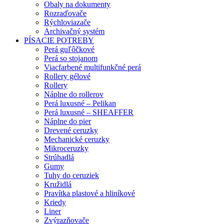
Obaly na dokumenty
Rozraďovače
Rýchloviazače
Archivačný systém
PÍSACIE POTREBY
Perá guľôčkové
Perá so stojanom
Viacfarbené multifunkčné perá
Rollery gélové
Rollery
Náplne do rollerov
Perá luxusné – Pelikan
Perá luxusné – SHEAFFER
Náplne do pier
Drevené ceruzky
Mechanické ceruzky
Mikroceruzky
Strúhadlá
Gumy
Tuhy do ceruziek
Kružidlá
Pravítka plastové a hliníkové
Kriedy
Liner
Zvýrazňovače