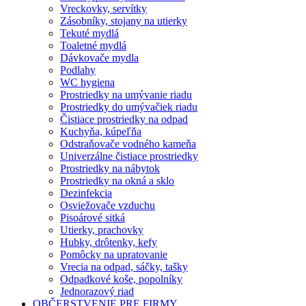
Vreckovky, servítky
Zásobníky, stojany na utierky
Tekuté mydlá
Toaletné mydlá
Dávkovače mydla
Podlahy
WC hygiena
Prostriedky na umývanie riadu
Prostriedky do umývačiek riadu
Čistiace prostriedky na odpad
Kuchyňa, kúpeľňa
Odstraňovače vodného kameňa
Univerzálne čistiace prostriedky
Prostriedky na nábytok
Prostriedky na okná a sklo
Dezinfekcia
Osviežovače vzduchu
Pisoárové sitká
Utierky, prachovky
Hubky, drôtenky, kefy
Pomôcky na upratovanie
Vrecia na odpad, sáčky, tašky
Odpadkové koše, popolníky
Jednorazový riad
OBČERSTVENIE PRE FIRMY