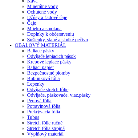
Káva
Minerálne vody
Ochutené vody
Džúsy a ľadové čaje
Čaje
Mlieko a smotana
Doplnky k občerstveniu
Sušienky, slané a sladké pečivo
OBALOVÝ MATERIÁL
Baliace pásky
Odvíjače lepiacich pások
Krepové lepiace pásky
Baliaci papier
Bezpečnostné plomby
Bublinková fólia
Lepenky
Odvíjače stretch fólie
Odvíjače, páskovače, viaz.pásky
Penová fólia
Potravinová fólia
Prekrývacia fólia
Tubus
Stretch fólie ručné
Stretch fólia strojná
Výplňový materiál