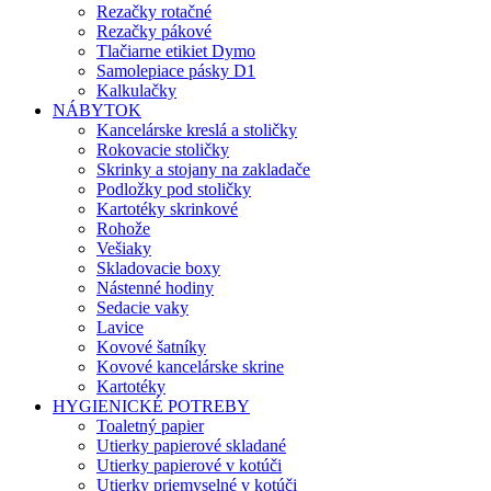
Rezačky rotačné
Rezačky pákové
Tlačiarne etikiet Dymo
Samolepiace pásky D1
Kalkulačky
NÁBYTOK
Kancelárske kreslá a stoličky
Rokovacie stoličky
Skrinky a stojany na zakladače
Podložky pod stoličky
Kartotéky skrinkové
Rohože
Vešiaky
Skladovacie boxy
Nástenné hodiny
Sedacie vaky
Lavice
Kovové šatníky
Kovové kancelárske skrine
Kartotéky
HYGIENICKÉ POTREBY
Toaletný papier
Utierky papierové skladané
Utierky papierové v kotúči
Utierky priemyselné v kotúči