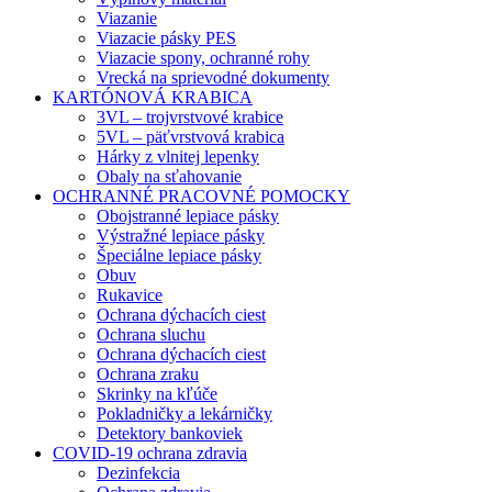
Viazanie
Viazacie pásky PES
Viazacie spony, ochranné rohy
Vrecká na sprievodné dokumenty
KARTÓNOVÁ KRABICA
3VL – trojvrstvové krabice
5VL – päťvrstvová krabica
Hárky z vlnitej lepenky
Obaly na sťahovanie
OCHRANNÉ PRACOVNÉ POMOCKY
Obojstranné lepiace pásky
Výstražné lepiace pásky
Špeciálne lepiace pásky
Obuv
Rukavice
Ochrana dýchacích ciest
Ochrana sluchu
Ochrana dýchacích ciest
Ochrana zraku
Skrinky na kľúče
Pokladničky a lekárničky
Detektory bankoviek
COVID-19 ochrana zdravia
Dezinfekcia