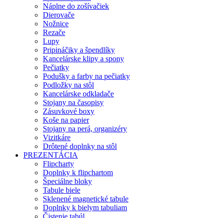
Náplne do zošívačiek
Dierovače
Nožnice
Rezače
Lupy
Pripináčiky a špendlíky
Kancelárske klipy a spony
Pečiatky
Podušky a farby na pečiatky
Podložky na stôl
Kancelárske odkladače
Stojany na časopisy
Zásuvkové boxy
Koše na papier
Stojany na perá, organizéry
Vizitkáre
Drôtené doplnky na stôl
PREZENTÁCIA
Flipcharty
Doplnky k flipchartom
Špeciálne bloky
Tabule biele
Sklenené magnetické tabule
Doplnky k bielym tabuliam
Čistenie tabúl