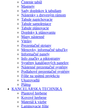
Čistenie tabúl
Magnety
Sady doplnkov k tabuliam
Nástenky s dreveným rámom
Tabule napichovacie
Tabule samolepiace
Tabule plánovacie
Doplnky k plánovaniu
Mapy nástenné
Vitríny
Prezentačné stojany
Menovky, informačné tabuľky
Informačné panely
Info značky a piktogramy
Systémy katalógových panelov
Nástenné prezentačné systémy
Podlahové prezentačné systémy
Fólie na spätnú projekciu
Ukazovadlá
Plátna
KANCELÁRSKA TECHNIKA
Plastové hrebene
Kovové hrebene
Materiál k väzbe
Laminovacie fólie