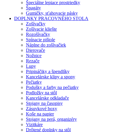
Špeciálne lepiace prostriedky
Špagáty
Gumičky, sťahovacie pásky
DOPLNKY PRACOVNÉHO STOLA
Zošívačky
Zošívacie kliešte
Rozošívačky
Spínacie pištole
Náplne do zošívačiek
Dierovače
Nožnice
Rezače
Lupy
Pripináčiky a špendlíky
Kancelárske klipy a spony
Pečiatky
Podušky a farby na pečiatky
Podložky na stôl
Kancelárske odkladače
Stojany na časopisy
Zásuvkové boxy
Koše na papier
Stojany na perá, organizéry
Vizitkáre
Drôtené doplnky na stôl