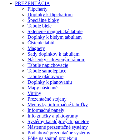
PREZENTÁCIA
Flipcharty
Doplnky k flipchartom
Špeciálne bloky
Tabule biele
Sklenené magnetické tabule
Doplnky k bielym tabuliam
Čistenie tabúl
Magnety
Sady doplnkov k tabuliam
Nástenky s dreveným rámom
Tabule napichovacie
Tabule samolepiace
Tabule plánovacie
Doplnky k plánovaniu
Mapy nástenné
Vitríny
Prezentačné stojany
Menovky, informačné tabuľky
Informačné panely
Info značky a piktogramy
Systémy katalógových panelov
Nástenné prezentačné systémy
Podlahové prezentačné systémy
Fólie na spätnú projekciu