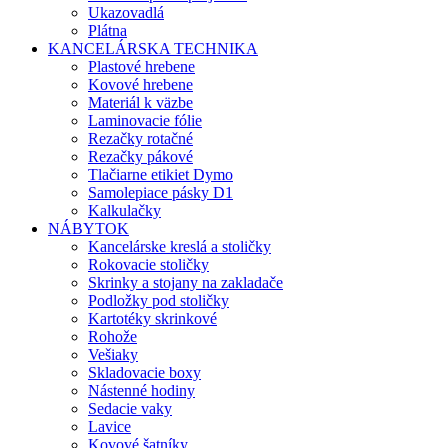
Ukazovadlá
Plátna
KANCELÁRSKA TECHNIKA
Plastové hrebene
Kovové hrebene
Materiál k väzbe
Laminovacie fólie
Rezačky rotačné
Rezačky pákové
Tlačiarne etikiet Dymo
Samolepiace pásky D1
Kalkulačky
NÁBYTOK
Kancelárske kreslá a stoličky
Rokovacie stoličky
Skrinky a stojany na zakladače
Podložky pod stoličky
Kartotéky skrinkové
Rohože
Vešiaky
Skladovacie boxy
Nástenné hodiny
Sedacie vaky
Lavice
Kovové šatníky