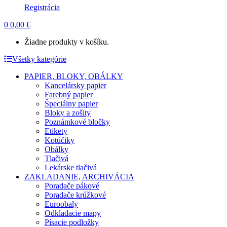
Registrácia
0
0,00
€
Žiadne produkty v košíku.
Všetky kategórie
PAPIER, BLOKY, OBÁLKY
Kancelársky papier
Farebný papier
Špeciálny papier
Bloky a zošity
Poznámkové bločky
Etikety
Kotúčiky
Obálky
Tlačivá
Lekárske tlačivá
ZAKLADANIE, ARCHIVÁCIA
Poradače pákové
Poradače krúžkové
Euroobaly
Odkladacie mapy
Písacie podložky