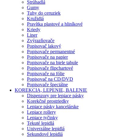
Strúhadlá
Gumy
Tuhy do ceruziek
Kružidlá
Pravítka plastové a hliníkové
Kriedy
Liner
Zvýrazňovače
Popisovač lakový
Popisovače permanentné
Popisovače na papier
Popisovače na biele tabule
Popisovače flipchartové
Popisovače na fólie
Popisovač na CD/DVD
Popisovače špeciálne
KOREKCIA, LEPENIE, BALENIE
Dispenzory pre lepiace pásky
Korekčné prostriedky
Lepiace pásky kancelárske
Lepiace rollery
Lepiace tyčinky
Tekuté lepidlá
Univerzálne lepidlá
Sekundové lepidlá