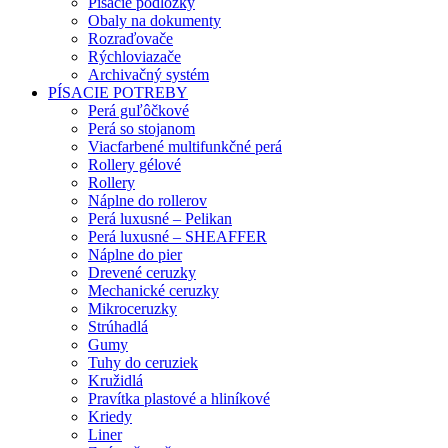
Písacie podložky
Obaly na dokumenty
Rozraďovače
Rýchloviazače
Archivačný systém
PÍSACIE POTREBY
Perá guľôčkové
Perá so stojanom
Viacfarbené multifunkčné perá
Rollery gélové
Rollery
Náplne do rollerov
Perá luxusné – Pelikan
Perá luxusné – SHEAFFER
Náplne do pier
Drevené ceruzky
Mechanické ceruzky
Mikroceruzky
Strúhadlá
Gumy
Tuhy do ceruziek
Kružidlá
Pravítka plastové a hliníkové
Kriedy
Liner