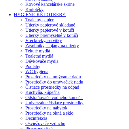
Kovové kancelárske skrine
Kartotéky
HYGIENICKÉ POTREBY
Toaletný papier
Utierky papierové skladané
Utierky papierové v kotúči
Utierky priemyselné v kotúči
Vreckovky, servítky
Zásobníky, stojany na utierky
Tekuté mydlá
Toaletné mydlá
Dávkovače mydla
Podlahy
WC hygiena
Prostriedky na umývanie riadu
Prostriedky do umývačiek riadu
Čistiace prostriedky na odpad
Kuchyňa, kúpeľňa
Odstraňovače vodného kameňa
Univerzálne čistiace prostriedky
Prostriedky na nábytok
Prostriedky na okná a sklo
Dezinfekcia
Osviežovače vzduchu
Pisoárové sitká