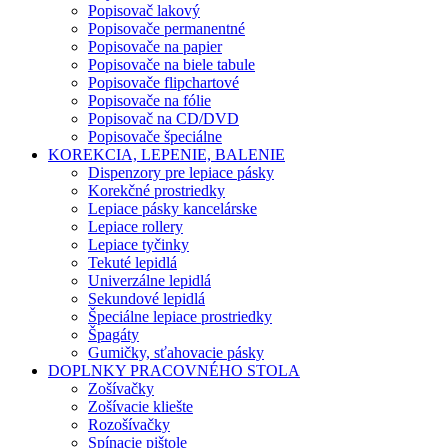
Popisovač lakový
Popisovače permanentné
Popisovače na papier
Popisovače na biele tabule
Popisovače flipchartové
Popisovače na fólie
Popisovač na CD/DVD
Popisovače špeciálne
KOREKCIA, LEPENIE, BALENIE
Dispenzory pre lepiace pásky
Korekčné prostriedky
Lepiace pásky kancelárske
Lepiace rollery
Lepiace tyčinky
Tekuté lepidlá
Univerzálne lepidlá
Sekundové lepidlá
Špeciálne lepiace prostriedky
Špagáty
Gumičky, sťahovacie pásky
DOPLNKY PRACOVNÉHO STOLA
Zošívačky
Zošívacie kliešte
Rozošívačky
Spínacie pištole