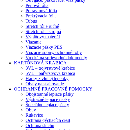
Odvíjače, páskovače, viaz.pásky
Penová fólia
Potravinová fólia
Prekrývacia fólia
Tubus
Stretch fólie ručné
Stretch fólia strojná
Výplňový materiál
Viazanie
Viazacie pásky PES
Viazacie spony, ochranné rohy
Vrecká na sprievodné dokumenty
KARTÓNOVÁ KRABICA
3VL – trojvrstvové krabice
5VL – päťvrstvová krabica
Hárky z vlnitej lepenky
Obaly na sťahovanie
OCHRANNÉ PRACOVNÉ POMOCKY
Obojstranné lepiace pásky
Výstražné lepiace pásky
Špeciálne lepiace pásky
Obuv
Rukavice
Ochrana dýchacích ciest
Ochrana sluchu