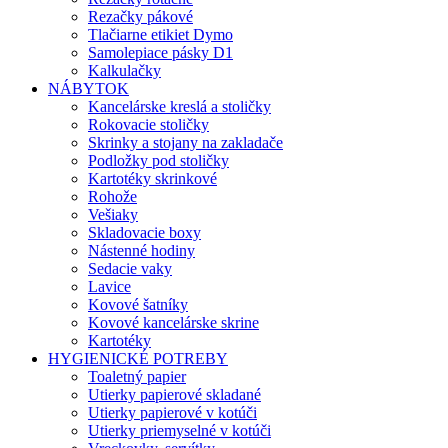
Rezačky pákové
Tlačiarne etikiet Dymo
Samolepiace pásky D1
Kalkulačky
NÁBYTOK
Kancelárske kreslá a stoličky
Rokovacie stoličky
Skrinky a stojany na zakladače
Podložky pod stoličky
Kartotéky skrinkové
Rohože
Vešiaky
Skladovacie boxy
Nástenné hodiny
Sedacie vaky
Lavice
Kovové šatníky
Kovové kancelárske skrine
Kartotéky
HYGIENICKÉ POTREBY
Toaletný papier
Utierky papierové skladané
Utierky papierové v kotúči
Utierky priemyselné v kotúči