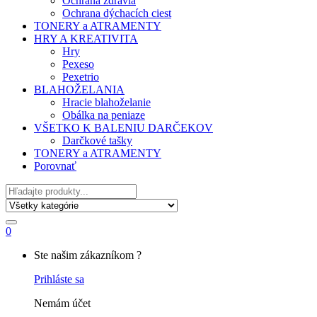
Ochrana zdravia
Ochrana dýchacích ciest
TONERY a ATRAMENTY
HRY A KREATIVITA
Hry
Pexeso
Pexetrio
BLAHOŽELANIA
Hracie blahoželanie
Obálka na peniaze
VŠETKO K BALENIU DARČEKOV
Darčkové tašky
TONERY a ATRAMENTY
Porovnať
Hľadať
0
My
Ste našim zákazníkom ?
Account
Prihláste sa
Nemám účet