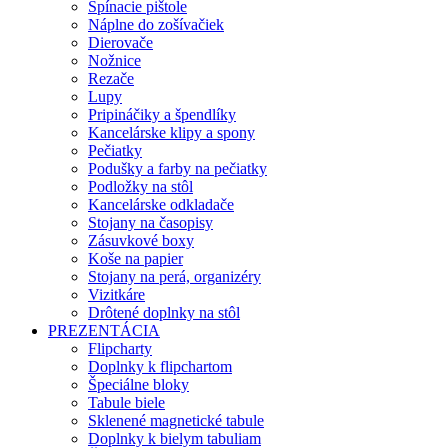
Spínacie pištole
Náplne do zošívačiek
Dierovače
Nožnice
Rezače
Lupy
Pripináčiky a špendlíky
Kancelárske klipy a spony
Pečiatky
Podušky a farby na pečiatky
Podložky na stôl
Kancelárske odkladače
Stojany na časopisy
Zásuvkové boxy
Koše na papier
Stojany na perá, organizéry
Vizitkáre
Drôtené doplnky na stôl
PREZENTÁCIA
Flipcharty
Doplnky k flipchartom
Špeciálne bloky
Tabule biele
Sklenené magnetické tabule
Doplnky k bielym tabuliam