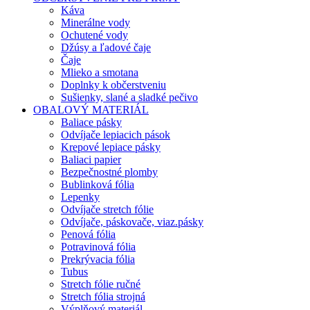
Káva
Minerálne vody
Ochutené vody
Džúsy a ľadové čaje
Čaje
Mlieko a smotana
Doplnky k občerstveniu
Sušienky, slané a sladké pečivo
OBALOVÝ MATERIÁL
Baliace pásky
Odvíjače lepiacich pások
Krepové lepiace pásky
Baliaci papier
Bezpečnostné plomby
Bublinková fólia
Lepenky
Odvíjače stretch fólie
Odvíjače, páskovače, viaz.pásky
Penová fólia
Potravinová fólia
Prekrývacia fólia
Tubus
Stretch fólie ručné
Stretch fólia strojná
Výplňový materiál