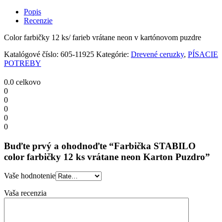
color
farbičky
Popis
12
Recenzie
ks
vrátane
Color farbičky 12 ks/ farieb vrátane neon v kartónovom puzdre
neon
Karton
Katalógové číslo:
605-11925
Kategórie:
Drevené ceruzky
,
PÍSACIE
Puzdro
POTREBY
quantity
0.0
celkovo
0
0
0
0
0
Buďte prvý a ohodnoďte “Farbička STABILO
color farbičky 12 ks vrátane neon Karton Puzdro”
Vaše hodnotenie
Vaša recenzia