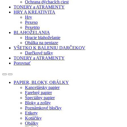
Ochrana dýchacích ciest
TONERY a ATRAMENTY
HRY A KREATIVITA
Hry
Pexeso
Pexetrio
BLAHOŽELANIA
Hracie blahoželanie
Obálka na peniaze
VŠETKO K BALENIU DARČEKOV
Darčkové tašky
TONERY a ATRAMENTY
Porovnať
Open
Close
PAPIER, BLOKY, OBÁLKY
Kancelársky papier
Farebný papier
Špeciálny papier
Bloky a zošity
Poznámkové bločky
Etikety
Kotúčiky
Obálky