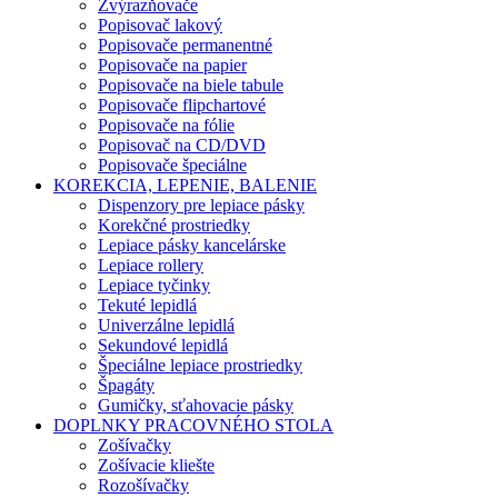
Zvýrazňovače
Popisovač lakový
Popisovače permanentné
Popisovače na papier
Popisovače na biele tabule
Popisovače flipchartové
Popisovače na fólie
Popisovač na CD/DVD
Popisovače špeciálne
KOREKCIA, LEPENIE, BALENIE
Dispenzory pre lepiace pásky
Korekčné prostriedky
Lepiace pásky kancelárske
Lepiace rollery
Lepiace tyčinky
Tekuté lepidlá
Univerzálne lepidlá
Sekundové lepidlá
Špeciálne lepiace prostriedky
Špagáty
Gumičky, sťahovacie pásky
DOPLNKY PRACOVNÉHO STOLA
Zošívačky
Zošívacie kliešte
Rozošívačky