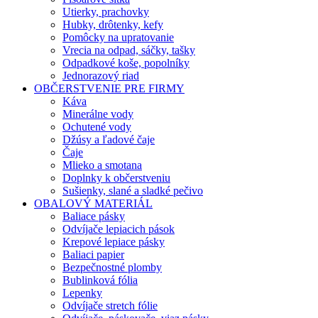
Utierky, prachovky
Hubky, drôtenky, kefy
Pomôcky na upratovanie
Vrecia na odpad, sáčky, tašky
Odpadkové koše, popolníky
Jednorazový riad
OBČERSTVENIE PRE FIRMY
Káva
Minerálne vody
Ochutené vody
Džúsy a ľadové čaje
Čaje
Mlieko a smotana
Doplnky k občerstveniu
Sušienky, slané a sladké pečivo
OBALOVÝ MATERIÁL
Baliace pásky
Odvíjače lepiacich pások
Krepové lepiace pásky
Baliaci papier
Bezpečnostné plomby
Bublinková fólia
Lepenky
Odvíjače stretch fólie