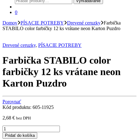
Vyhľadávanie
0
Domov
PÍSACIE POTREBY
Drevené ceruzky
Farbička
STABILO color farbičky 12 ks vrátane neon Karton Puzdro
Drevené ceruzky
,
PÍSACIE POTREBY
Farbička STABILO color
farbičky 12 ks vrátane neon
Karton Puzdro
Porovnať
Kód produktu: 605-11925
2,68
€
bez DPH
Farbička
STABILO
Pridať do košíka