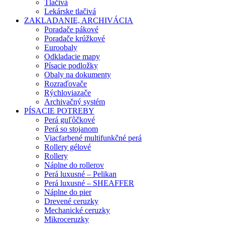
Tlačivá
Lekárske tlačivá
ZAKLADANIE, ARCHIVÁCIA
Poradače pákové
Poradače krúžkové
Euroobaly
Odkladacie mapy
Písacie podložky
Obaly na dokumenty
Rozraďovače
Rýchloviazače
Archivačný systém
PÍSACIE POTREBY
Perá guľôčkové
Perá so stojanom
Viacfarbené multifunkčné perá
Rollery gélové
Rollery
Náplne do rollerov
Perá luxusné – Pelikan
Perá luxusné – SHEAFFER
Náplne do pier
Drevené ceruzky
Mechanické ceruzky
Mikroceruzky