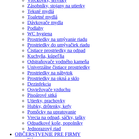
Vreckovky, servítky
Zásobníky, stojany na utierky
Tekuté mydlá
Toaletné mydlá
Dávkovače mydla
Podlahy
WC hygiena
Prostriedky na umývanie riadu
Prostriedky do umývačiek riadu
Čistiace prostriedky na odpad
Kuchyňa, kúpeľňa
Odstraňovače vodného kameňa
Univerzálne čistiace prostriedky
Prostriedky na nábytok
Prostriedky na okná a sklo
Dezinfekcia
Osviežovače vzduchu
Pisoárové sitká
Utierky, prachovky
Hubky, drôtenky, kefy
Pomôcky na upratovanie
Vrecia na odpad, sáčky, tašky
Odpadkové koše, popolníky
Jednorazový riad
OBČERSTVENIE PRE FIRMY