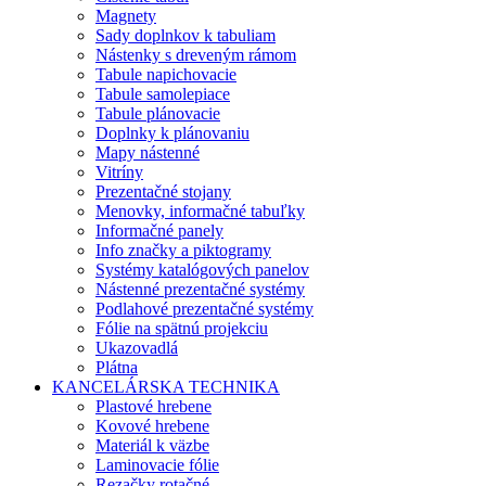
Magnety
Sady doplnkov k tabuliam
Nástenky s dreveným rámom
Tabule napichovacie
Tabule samolepiace
Tabule plánovacie
Doplnky k plánovaniu
Mapy nástenné
Vitríny
Prezentačné stojany
Menovky, informačné tabuľky
Informačné panely
Info značky a piktogramy
Systémy katalógových panelov
Nástenné prezentačné systémy
Podlahové prezentačné systémy
Fólie na spätnú projekciu
Ukazovadlá
Plátna
KANCELÁRSKA TECHNIKA
Plastové hrebene
Kovové hrebene
Materiál k väzbe
Laminovacie fólie
Rezačky rotačné