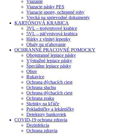
Viazanie
Viazacie pásky PES
Viazacie spony, ochranné rohy
Vrecká na sprievodné dokumenty
KARTÓNOVÁ KRABICA
3VL – trojvrstvové krabice
5VL – päťvrstvová krabica
Hárky z vlnitej lepenky
Obaly na sťahovanie
OCHRANNÉ PRACOVNÉ POMOCKY
Obojstranné lepiace pásky
Výstražné lepiace pásky
Špeciálne lepiace pásky
Obuv
Rukavice
Ochrana dýchacích ciest
Ochrana sluchu
Ochrana dýchacích ciest
Ochrana zraku
Skrinky na kľúče
Pokladničky a lekárničky
Detektory bankoviek
COVID-19 ochrana zdravia
Dezinfekcia
Ochrana zdravia