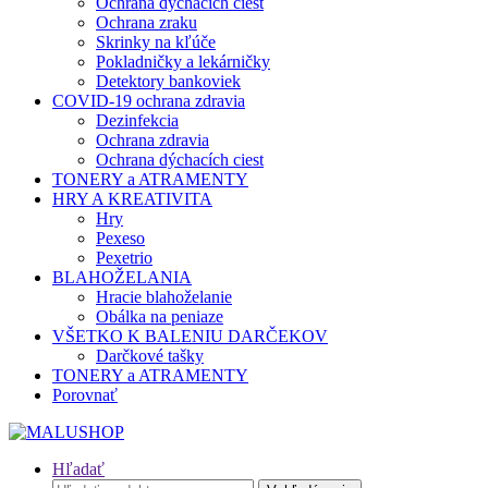
Ochrana dýchacích ciest
Ochrana zraku
Skrinky na kľúče
Pokladničky a lekárničky
Detektory bankoviek
COVID-19 ochrana zdravia
Dezinfekcia
Ochrana zdravia
Ochrana dýchacích ciest
TONERY a ATRAMENTY
HRY A KREATIVITA
Hry
Pexeso
Pexetrio
BLAHOŽELANIA
Hracie blahoželanie
Obálka na peniaze
VŠETKO K BALENIU DARČEKOV
Darčkové tašky
TONERY a ATRAMENTY
Porovnať
Hľadať
Hľadať: