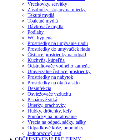
Vreckovky, servítky
Zásobníky, stojany na utierky
Tekuté mydlá
Toaletné mydlá
Dávkovače mydla
Podlahy
WC hygiena
Prostriedky na umývanie riadu
Prostriedky do umývačiek riadu
Čistiace prostriedky na odpad
Kuchyňa, kúpeľňa
Odstraňovače vodného kameňa
Univerzálne čistiace prostriedky
Prostriedky na nábytok
Prostriedky na okná a sklo
Dezinfekcia
Osviežovače vzduchu
Pisoárové sitká
Utierky, prachovky
Hubky, drôtenky, kefy
Pomôcky na upratovanie
Vrecia na odpad, sáčky, tašky
Odpadkové koše, popolníky
Jednorazový riad
OBČERSTVENIE PRE FIRMY