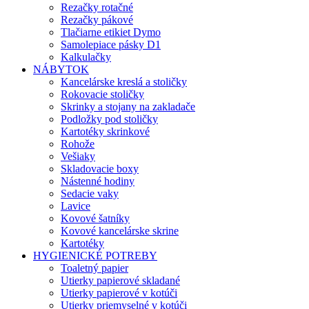
Rezačky rotačné
Rezačky pákové
Tlačiarne etikiet Dymo
Samolepiace pásky D1
Kalkulačky
NÁBYTOK
Kancelárske kreslá a stoličky
Rokovacie stoličky
Skrinky a stojany na zakladače
Podložky pod stoličky
Kartotéky skrinkové
Rohože
Vešiaky
Skladovacie boxy
Nástenné hodiny
Sedacie vaky
Lavice
Kovové šatníky
Kovové kancelárske skrine
Kartotéky
HYGIENICKÉ POTREBY
Toaletný papier
Utierky papierové skladané
Utierky papierové v kotúči
Utierky priemyselné v kotúči