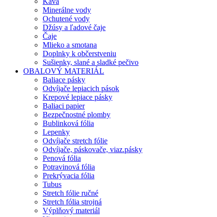
Káva
Minerálne vody
Ochutené vody
Džúsy a ľadové čaje
Čaje
Mlieko a smotana
Doplnky k občerstveniu
Sušienky, slané a sladké pečivo
OBALOVÝ MATERIÁL
Baliace pásky
Odvíjače lepiacich pások
Krepové lepiace pásky
Baliaci papier
Bezpečnostné plomby
Bublinková fólia
Lepenky
Odvíjače stretch fólie
Odvíjače, páskovače, viaz.pásky
Penová fólia
Potravinová fólia
Prekrývacia fólia
Tubus
Stretch fólie ručné
Stretch fólia strojná
Výplňový materiál