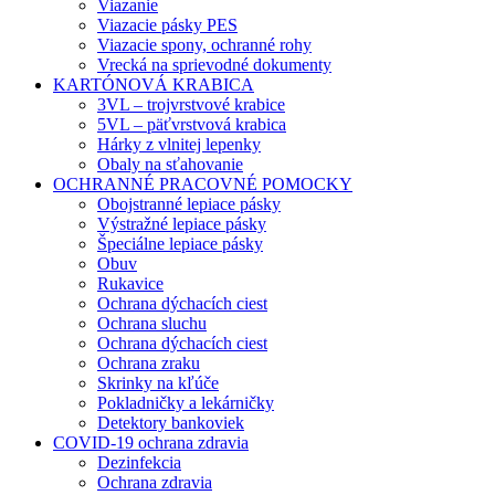
Viazanie
Viazacie pásky PES
Viazacie spony, ochranné rohy
Vrecká na sprievodné dokumenty
KARTÓNOVÁ KRABICA
3VL – trojvrstvové krabice
5VL – päťvrstvová krabica
Hárky z vlnitej lepenky
Obaly na sťahovanie
OCHRANNÉ PRACOVNÉ POMOCKY
Obojstranné lepiace pásky
Výstražné lepiace pásky
Špeciálne lepiace pásky
Obuv
Rukavice
Ochrana dýchacích ciest
Ochrana sluchu
Ochrana dýchacích ciest
Ochrana zraku
Skrinky na kľúče
Pokladničky a lekárničky
Detektory bankoviek
COVID-19 ochrana zdravia
Dezinfekcia
Ochrana zdravia