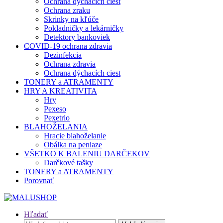
Ochrana dýchacích ciest
Ochrana zraku
Skrinky na kľúče
Pokladničky a lekárničky
Detektory bankoviek
COVID-19 ochrana zdravia
Dezinfekcia
Ochrana zdravia
Ochrana dýchacích ciest
TONERY a ATRAMENTY
HRY A KREATIVITA
Hry
Pexeso
Pexetrio
BLAHOŽELANIA
Hracie blahoželanie
Obálka na peniaze
VŠETKO K BALENIU DARČEKOV
Darčkové tašky
TONERY a ATRAMENTY
Porovnať
Hľadať
Hľadať: