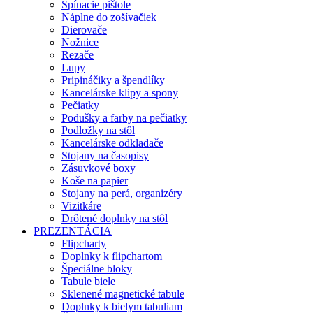
Spínacie pištole
Náplne do zošívačiek
Dierovače
Nožnice
Rezače
Lupy
Pripináčiky a špendlíky
Kancelárske klipy a spony
Pečiatky
Podušky a farby na pečiatky
Podložky na stôl
Kancelárske odkladače
Stojany na časopisy
Zásuvkové boxy
Koše na papier
Stojany na perá, organizéry
Vizitkáre
Drôtené doplnky na stôl
PREZENTÁCIA
Flipcharty
Doplnky k flipchartom
Špeciálne bloky
Tabule biele
Sklenené magnetické tabule
Doplnky k bielym tabuliam