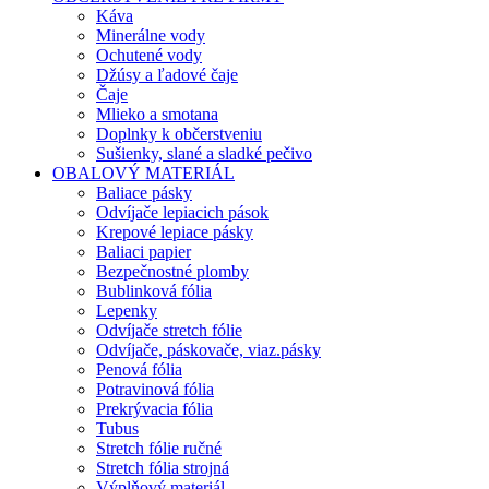
Káva
Minerálne vody
Ochutené vody
Džúsy a ľadové čaje
Čaje
Mlieko a smotana
Doplnky k občerstveniu
Sušienky, slané a sladké pečivo
OBALOVÝ MATERIÁL
Baliace pásky
Odvíjače lepiacich pások
Krepové lepiace pásky
Baliaci papier
Bezpečnostné plomby
Bublinková fólia
Lepenky
Odvíjače stretch fólie
Odvíjače, páskovače, viaz.pásky
Penová fólia
Potravinová fólia
Prekrývacia fólia
Tubus
Stretch fólie ručné
Stretch fólia strojná
Výplňový materiál