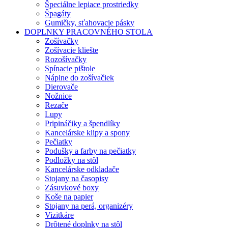
Špeciálne lepiace prostriedky
Špagáty
Gumičky, sťahovacie pásky
DOPLNKY PRACOVNÉHO STOLA
Zošívačky
Zošívacie kliešte
Rozošívačky
Spínacie pištole
Náplne do zošívačiek
Dierovače
Nožnice
Rezače
Lupy
Pripináčiky a špendlíky
Kancelárske klipy a spony
Pečiatky
Podušky a farby na pečiatky
Podložky na stôl
Kancelárske odkladače
Stojany na časopisy
Zásuvkové boxy
Koše na papier
Stojany na perá, organizéry
Vizitkáre
Drôtené doplnky na stôl