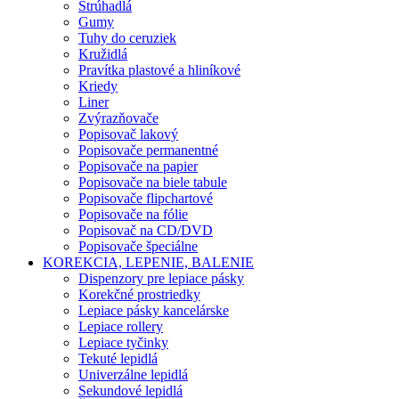
Strúhadlá
Gumy
Tuhy do ceruziek
Kružidlá
Pravítka plastové a hliníkové
Kriedy
Liner
Zvýrazňovače
Popisovač lakový
Popisovače permanentné
Popisovače na papier
Popisovače na biele tabule
Popisovače flipchartové
Popisovače na fólie
Popisovač na CD/DVD
Popisovače špeciálne
KOREKCIA, LEPENIE, BALENIE
Dispenzory pre lepiace pásky
Korekčné prostriedky
Lepiace pásky kancelárske
Lepiace rollery
Lepiace tyčinky
Tekuté lepidlá
Univerzálne lepidlá
Sekundové lepidlá