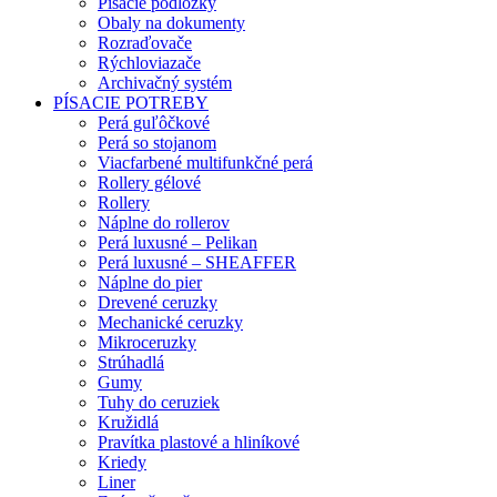
Písacie podložky
Obaly na dokumenty
Rozraďovače
Rýchloviazače
Archivačný systém
PÍSACIE POTREBY
Perá guľôčkové
Perá so stojanom
Viacfarbené multifunkčné perá
Rollery gélové
Rollery
Náplne do rollerov
Perá luxusné – Pelikan
Perá luxusné – SHEAFFER
Náplne do pier
Drevené ceruzky
Mechanické ceruzky
Mikroceruzky
Strúhadlá
Gumy
Tuhy do ceruziek
Kružidlá
Pravítka plastové a hliníkové
Kriedy
Liner