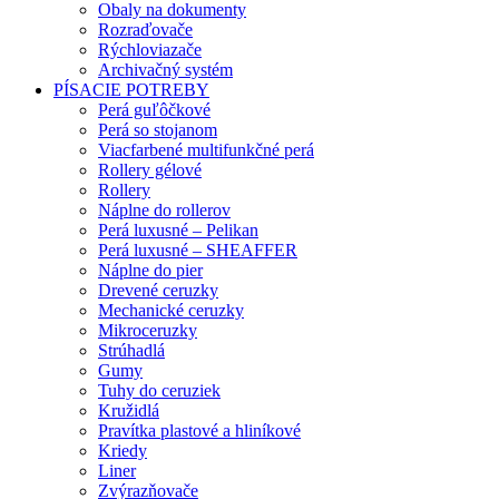
Obaly na dokumenty
Rozraďovače
Rýchloviazače
Archivačný systém
PÍSACIE POTREBY
Perá guľôčkové
Perá so stojanom
Viacfarbené multifunkčné perá
Rollery gélové
Rollery
Náplne do rollerov
Perá luxusné – Pelikan
Perá luxusné – SHEAFFER
Náplne do pier
Drevené ceruzky
Mechanické ceruzky
Mikroceruzky
Strúhadlá
Gumy
Tuhy do ceruziek
Kružidlá
Pravítka plastové a hliníkové
Kriedy
Liner
Zvýrazňovače