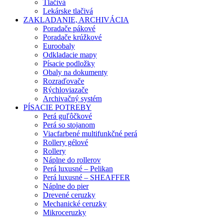
Tlačivá
Lekárske tlačivá
ZAKLADANIE, ARCHIVÁCIA
Poradače pákové
Poradače krúžkové
Euroobaly
Odkladacie mapy
Písacie podložky
Obaly na dokumenty
Rozraďovače
Rýchloviazače
Archivačný systém
PÍSACIE POTREBY
Perá guľôčkové
Perá so stojanom
Viacfarbené multifunkčné perá
Rollery gélové
Rollery
Náplne do rollerov
Perá luxusné – Pelikan
Perá luxusné – SHEAFFER
Náplne do pier
Drevené ceruzky
Mechanické ceruzky
Mikroceruzky