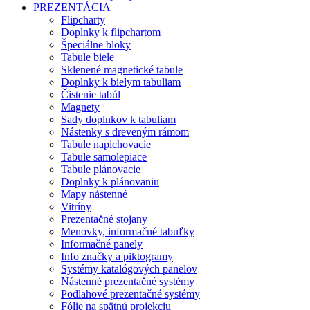
PREZENTÁCIA
Flipcharty
Doplnky k flipchartom
Špeciálne bloky
Tabule biele
Sklenené magnetické tabule
Doplnky k bielym tabuliam
Čistenie tabúl
Magnety
Sady doplnkov k tabuliam
Nástenky s dreveným rámom
Tabule napichovacie
Tabule samolepiace
Tabule plánovacie
Doplnky k plánovaniu
Mapy nástenné
Vitríny
Prezentačné stojany
Menovky, informačné tabuľky
Informačné panely
Info značky a piktogramy
Systémy katalógových panelov
Nástenné prezentačné systémy
Podlahové prezentačné systémy
Fólie na spätnú projekciu