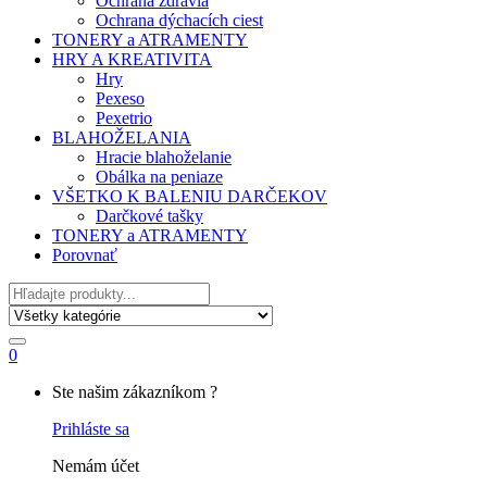
Ochrana zdravia
Ochrana dýchacích ciest
TONERY a ATRAMENTY
HRY A KREATIVITA
Hry
Pexeso
Pexetrio
BLAHOŽELANIA
Hracie blahoželanie
Obálka na peniaze
VŠETKO K BALENIU DARČEKOV
Darčkové tašky
TONERY a ATRAMENTY
Porovnať
Hľadať
0
My
Ste našim zákazníkom ?
Account
Prihláste sa
Nemám účet