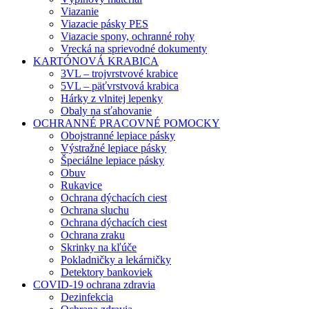
Viazanie
Viazacie pásky PES
Viazacie spony, ochranné rohy
Vrecká na sprievodné dokumenty
KARTÓNOVÁ KRABICA
3VL – trojvrstvové krabice
5VL – päťvrstvová krabica
Hárky z vlnitej lepenky
Obaly na sťahovanie
OCHRANNÉ PRACOVNÉ POMOCKY
Obojstranné lepiace pásky
Výstražné lepiace pásky
Špeciálne lepiace pásky
Obuv
Rukavice
Ochrana dýchacích ciest
Ochrana sluchu
Ochrana dýchacích ciest
Ochrana zraku
Skrinky na kľúče
Pokladničky a lekárničky
Detektory bankoviek
COVID-19 ochrana zdravia
Dezinfekcia