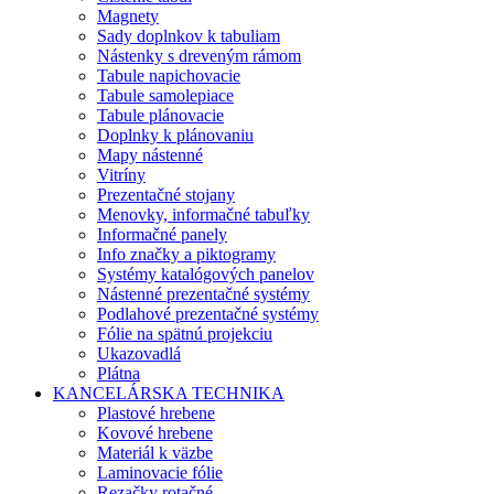
Magnety
Sady doplnkov k tabuliam
Nástenky s dreveným rámom
Tabule napichovacie
Tabule samolepiace
Tabule plánovacie
Doplnky k plánovaniu
Mapy nástenné
Vitríny
Prezentačné stojany
Menovky, informačné tabuľky
Informačné panely
Info značky a piktogramy
Systémy katalógových panelov
Nástenné prezentačné systémy
Podlahové prezentačné systémy
Fólie na spätnú projekciu
Ukazovadlá
Plátna
KANCELÁRSKA TECHNIKA
Plastové hrebene
Kovové hrebene
Materiál k väzbe
Laminovacie fólie
Rezačky rotačné