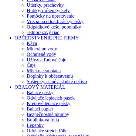
Utierky, prachovky
Hubky, drôtenky, kefy
Pomôcky na upratovanie
Vrecia na odpad, sáčky, tašky
Odpadkové koše, popolníky
Jednorazový riad
OBČERSTVENIE PRE FIRMY
Káva
Minerálne vody
Ochutené vody
Džúsy a ľadové čaje
Čaje
Mlieko a smotana
Doplnky k občerstveniu
Sušienky, slané a sladké pečivo
OBALOVÝ MATERIÁL
Baliace pásky
Odvíjače lepiacich pások
Krepové lepiace pásky
Baliaci papier
Bezpečnostné plomby
Bublinková fólia
Lepenky
Odvíjače stretch fólie