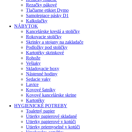
Rezačky pákové
Tlačiarne etikiet Dymo
Samolepiace pásky D1
Kalkulačky
NÁBYTOK
Kancelárske kreslá a stoličky
Rokovacie stoličky
Skrinky a stojany na zakladače
Podložky pod stoličky
Kartotéky skrinkové
Rohože
Vešiaky
Skladovacie boxy
Nástenné hodiny
Sedacie vaky
Lavice
Kovové šatníky
Kovové kancelárske skrine
Kartotéky
HYGIENICKÉ POTREBY
Toaletný papier
Utierky papierové skladané
Utierky papierové v kotúči
Utierky priemyselné v kotúči