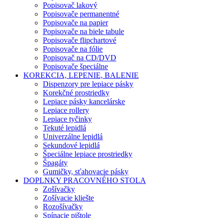
Popisovač lakový
Popisovače permanentné
Popisovače na papier
Popisovače na biele tabule
Popisovače flipchartové
Popisovače na fólie
Popisovač na CD/DVD
Popisovače špeciálne
KOREKCIA, LEPENIE, BALENIE
Dispenzory pre lepiace pásky
Korekčné prostriedky
Lepiace pásky kancelárske
Lepiace rollery
Lepiace tyčinky
Tekuté lepidlá
Univerzálne lepidlá
Sekundové lepidlá
Špeciálne lepiace prostriedky
Špagáty
Gumičky, sťahovacie pásky
DOPLNKY PRACOVNÉHO STOLA
Zošívačky
Zošívacie kliešte
Rozošívačky
Spínacie pištole