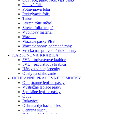
Odvíjače, páskovače, viaz.pásky
Penová fólia
Potravinová fólia
Prekrývacia fólia
Tubus
Stretch fólie ručné
Stretch fólia strojná
Výplňový materiál
Viazanie
Viazacie pásky PES
Viazacie spony, ochranné rohy
Vrecká na sprievodné dokumenty
KARTÓNOVÁ KRABICA
3VL – trojvrstvové krabice
5VL – päťvrstvová krabica
Hárky z vlnitej lepenky
Obaly na sťahovanie
OCHRANNÉ PRACOVNÉ POMOCKY
Obojstranné lepiace pásky
Výstražné lepiace pásky
Špeciálne lepiace pásky
Obuv
Rukavice
Ochrana dýchacích ciest
Ochrana sluchu