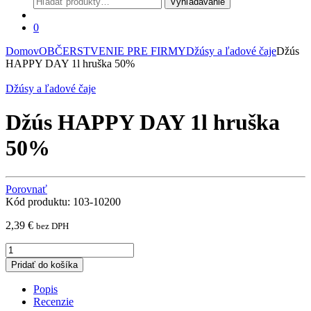
Vyhľadávanie
0
Domov
OBČERSTVENIE PRE FIRMY
Džúsy a ľadové čaje
Džús
HAPPY DAY 1l hruška 50%
Džúsy a ľadové čaje
Džús HAPPY DAY 1l hruška
50%
Porovnať
Kód produktu: 103-10200
2,39
€
bez DPH
Džús
HAPPY
Pridať do košíka
DAY
1l
Popis
hruška
Recenzie
50%