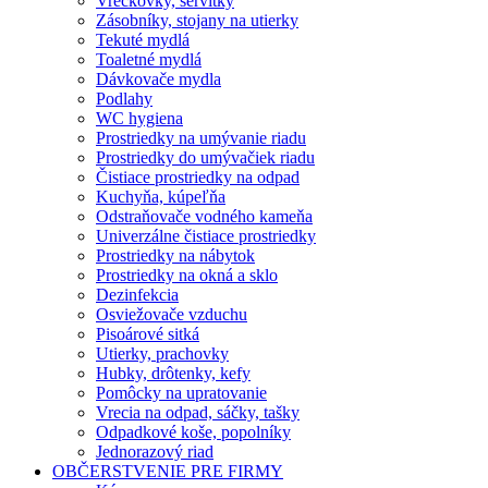
Vreckovky, servítky
Zásobníky, stojany na utierky
Tekuté mydlá
Toaletné mydlá
Dávkovače mydla
Podlahy
WC hygiena
Prostriedky na umývanie riadu
Prostriedky do umývačiek riadu
Čistiace prostriedky na odpad
Kuchyňa, kúpeľňa
Odstraňovače vodného kameňa
Univerzálne čistiace prostriedky
Prostriedky na nábytok
Prostriedky na okná a sklo
Dezinfekcia
Osviežovače vzduchu
Pisoárové sitká
Utierky, prachovky
Hubky, drôtenky, kefy
Pomôcky na upratovanie
Vrecia na odpad, sáčky, tašky
Odpadkové koše, popolníky
Jednorazový riad
OBČERSTVENIE PRE FIRMY