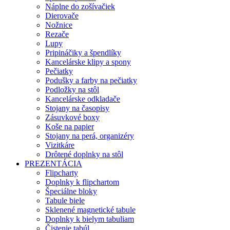
Náplne do zošívačiek
Dierovače
Nožnice
Rezače
Lupy
Pripináčiky a špendlíky
Kancelárske klipy a spony
Pečiatky
Podušky a farby na pečiatky
Podložky na stôl
Kancelárske odkladače
Stojany na časopisy
Zásuvkové boxy
Koše na papier
Stojany na perá, organizéry
Vizitkáre
Drôtené doplnky na stôl
PREZENTÁCIA
Flipcharty
Doplnky k flipchartom
Špeciálne bloky
Tabule biele
Sklenené magnetické tabule
Doplnky k bielym tabuliam
Čistenie tabúl