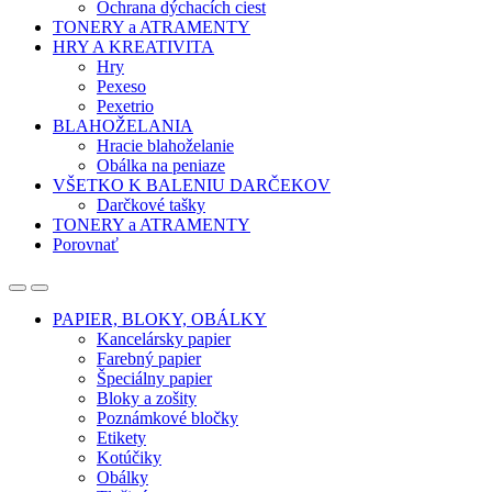
Ochrana dýchacích ciest
TONERY a ATRAMENTY
HRY A KREATIVITA
Hry
Pexeso
Pexetrio
BLAHOŽELANIA
Hracie blahoželanie
Obálka na peniaze
VŠETKO K BALENIU DARČEKOV
Darčkové tašky
TONERY a ATRAMENTY
Porovnať
Open
Close
PAPIER, BLOKY, OBÁLKY
Kancelársky papier
Farebný papier
Špeciálny papier
Bloky a zošity
Poznámkové bločky
Etikety
Kotúčiky
Obálky