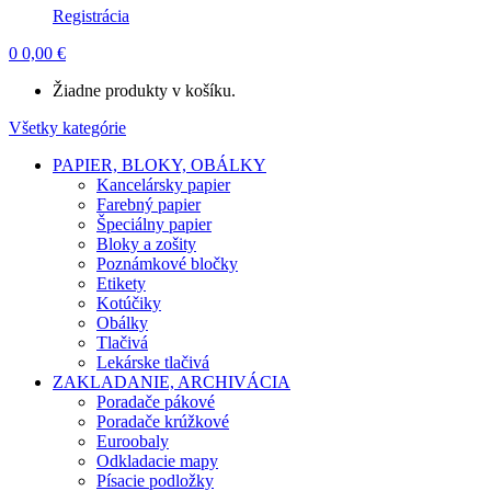
Registrácia
0
0,00
€
Žiadne produkty v košíku.
Všetky kategórie
PAPIER, BLOKY, OBÁLKY
Kancelársky papier
Farebný papier
Špeciálny papier
Bloky a zošity
Poznámkové bločky
Etikety
Kotúčiky
Obálky
Tlačivá
Lekárske tlačivá
ZAKLADANIE, ARCHIVÁCIA
Poradače pákové
Poradače krúžkové
Euroobaly
Odkladacie mapy
Písacie podložky