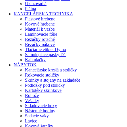
Ukazovadlá
Plátna
KANCELÁRSKA TECHNIKA
Plastové hrebene
Kovové hrebene
Materiál k väzbe
Laminovacie fólie
Rezačky rotačné
Rezačky pákové
Tlačiarne etikiet Dymo
Samolepiace pásky D1
Kalkulačky
NÁBYTOK
Kancelárske kreslá a stoličky
Rokovacie stoličky
Skrinky a stojany na zakladače
Podložky pod stoličky
Kartotéky skrinkové
Rohože
Vešiaky
Skladovacie boxy
Nástenné hodiny
Sedacie vaky
Lavice
Kovové šatníky