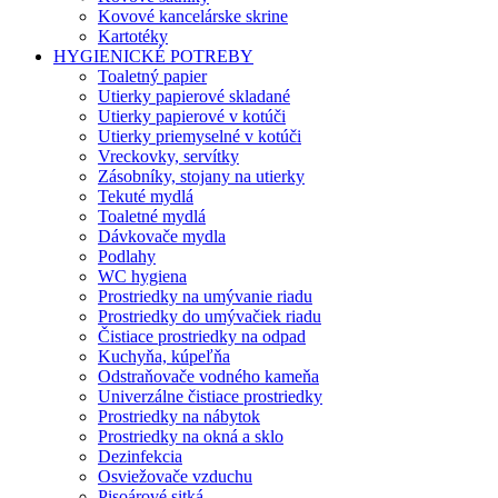
Kovové kancelárske skrine
Kartotéky
HYGIENICKÉ POTREBY
Toaletný papier
Utierky papierové skladané
Utierky papierové v kotúči
Utierky priemyselné v kotúči
Vreckovky, servítky
Zásobníky, stojany na utierky
Tekuté mydlá
Toaletné mydlá
Dávkovače mydla
Podlahy
WC hygiena
Prostriedky na umývanie riadu
Prostriedky do umývačiek riadu
Čistiace prostriedky na odpad
Kuchyňa, kúpeľňa
Odstraňovače vodného kameňa
Univerzálne čistiace prostriedky
Prostriedky na nábytok
Prostriedky na okná a sklo
Dezinfekcia
Osviežovače vzduchu
Pisoárové sitká