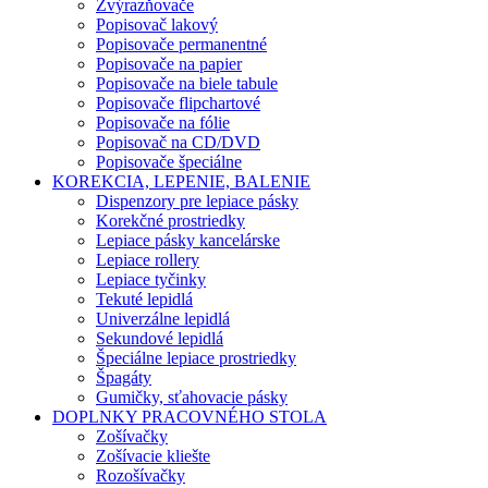
Zvýrazňovače
Popisovač lakový
Popisovače permanentné
Popisovače na papier
Popisovače na biele tabule
Popisovače flipchartové
Popisovače na fólie
Popisovač na CD/DVD
Popisovače špeciálne
KOREKCIA, LEPENIE, BALENIE
Dispenzory pre lepiace pásky
Korekčné prostriedky
Lepiace pásky kancelárske
Lepiace rollery
Lepiace tyčinky
Tekuté lepidlá
Univerzálne lepidlá
Sekundové lepidlá
Špeciálne lepiace prostriedky
Špagáty
Gumičky, sťahovacie pásky
DOPLNKY PRACOVNÉHO STOLA
Zošívačky
Zošívacie kliešte
Rozošívačky