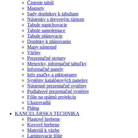
Čistenie tabúl
Magnety
Sady doplnkov k tabuliam
Nástenky s dreveným rámom
Tabule napichovacie
Tabule samolepiace
Tabule plánovacie
Doplnky k plánovaniu
Mapy nástenné
Vitríny
Prezentačné stojany
Menovky, informačné tabuľky
Informačné panely
Info značky a piktogramy
Systémy katalógových panelov
Nástenné prezentačné systémy
Podlahové prezentačné systémy
Fólie na spätnú projekciu
Ukazovadlá
Plátna
KANCELÁRSKA TECHNIKA
Plastové hrebene
Kovové hrebene
Materiál k väzbe
Laminovacie fólie