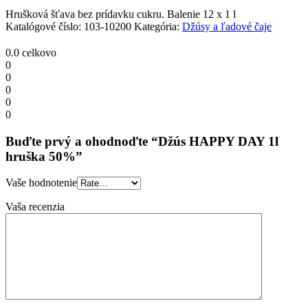
quantity
Hrušková šťava bez prídavku cukru. Balenie 12 x 1 l
Katalógové číslo:
103-10200
Kategória:
Džúsy a ľadové čaje
0.0
celkovo
0
0
0
0
0
Buďte prvý a ohodnoďte “Džús HAPPY DAY 1l
hruška 50%”
Vaše hodnotenie
Vaša recenzia