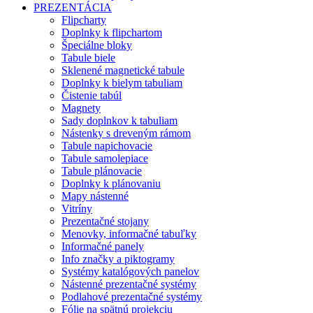
PREZENTÁCIA
Flipcharty
Doplnky k flipchartom
Špeciálne bloky
Tabule biele
Sklenené magnetické tabule
Doplnky k bielym tabuliam
Čistenie tabúl
Magnety
Sady doplnkov k tabuliam
Nástenky s dreveným rámom
Tabule napichovacie
Tabule samolepiace
Tabule plánovacie
Doplnky k plánovaniu
Mapy nástenné
Vitríny
Prezentačné stojany
Menovky, informačné tabuľky
Informačné panely
Info značky a piktogramy
Systémy katalógových panelov
Nástenné prezentačné systémy
Podlahové prezentačné systémy
Fólie na spätnú projekciu