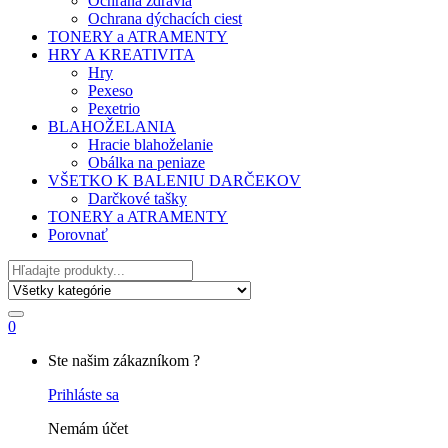
Ochrana zdravia
Ochrana dýchacích ciest
TONERY a ATRAMENTY
HRY A KREATIVITA
Hry
Pexeso
Pexetrio
BLAHOŽELANIA
Hracie blahoželanie
Obálka na peniaze
VŠETKO K BALENIU DARČEKOV
Darčkové tašky
TONERY a ATRAMENTY
Porovnať
Hľadať
0
My
Ste našim zákazníkom ?
Account
Prihláste sa
Nemám účet