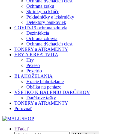
Ochrana dýchacích ciest
Ochrana zraku
Skrinky na kľúče
Pokladničky a lekárničky
Detektory bankoviek
COVID-19 ochrana zdravia
Dezinfekcia
Ochrana zdravia
Ochrana dýchacích ciest
TONERY a ATRAMENTY
HRY A KREATIVITA
Hry
Pexeso
Pexetrio
BLAHOŽELANIA
Hracie blahoželanie
Obálka na peniaze
VŠETKO K BALENIU DARČEKOV
Darčkové tašky
TONERY a ATRAMENTY
Porovnať
Hľadať
Hľadať: