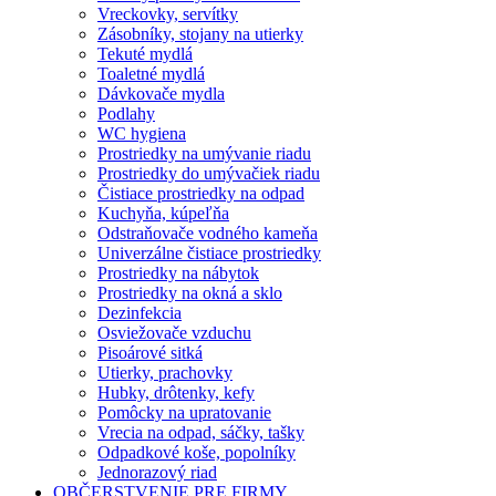
Vreckovky, servítky
Zásobníky, stojany na utierky
Tekuté mydlá
Toaletné mydlá
Dávkovače mydla
Podlahy
WC hygiena
Prostriedky na umývanie riadu
Prostriedky do umývačiek riadu
Čistiace prostriedky na odpad
Kuchyňa, kúpeľňa
Odstraňovače vodného kameňa
Univerzálne čistiace prostriedky
Prostriedky na nábytok
Prostriedky na okná a sklo
Dezinfekcia
Osviežovače vzduchu
Pisoárové sitká
Utierky, prachovky
Hubky, drôtenky, kefy
Pomôcky na upratovanie
Vrecia na odpad, sáčky, tašky
Odpadkové koše, popolníky
Jednorazový riad
OBČERSTVENIE PRE FIRMY