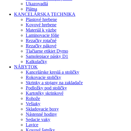
Ukazovadlá
Plátna
KANCELÁRSKA TECHNIKA
Plastové hrebene
Kovové hrebene
Materiál k väzbe
Laminovacie fólie
Rezačky rotačné
Rezačky pákové
Tlačiarne etikiet Dymo
Samolepiace pásky D1
Kalkulačky
NÁBYTOK
Kancelárske kreslá a stoličky
Rokovacie stoličky
Skrinky a stojany na zakladače
Podložky pod stoličky
Kartotéky skrinkové
Rohože
Vešiaky
Skladovacie boxy
Nástenné hodiny
Sedacie vaky
Lavice
Kovové šatníky