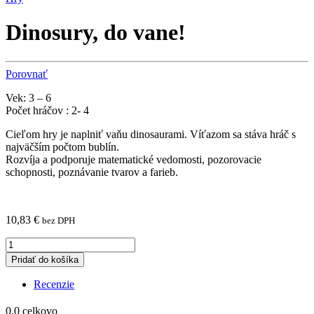
Dinosury, do vane!
Porovnať
Vek: 3 – 6
Počet hráčov : 2- 4
Cieľom hry je naplniť vaňu dinosaurami. Víťazom sa stáva hráč s
najväčším počtom bublín.
Rozvíja a podporuje matematické vedomosti, pozorovacie
schopnosti, poznávanie tvarov a farieb.
10,83
€
bez DPH
Dinosury,
do
Pridať do košíka
vane!
quantity
Recenzie
0.0
celkovo