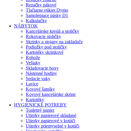
Rezačky pákové
Tlačiarne etikiet Dymo
Samolepiace pásky D1
Kalkulačky
NÁBYTOK
Kancelárske kreslá a stoličky
Rokovacie stoličky
Skrinky a stojany na zakladače
Podložky pod stoličky
Kartotéky skrinkové
Rohože
Vešiaky
Skladovacie boxy
Nástenné hodiny
Sedacie vaky
Lavice
Kovové šatníky
Kovové kancelárske skrine
Kartotéky
HYGIENICKÉ POTREBY
Toaletný papier
Utierky papierové skladané
Utierky papierové v kotúči
Utierky priemyselné v kotúči