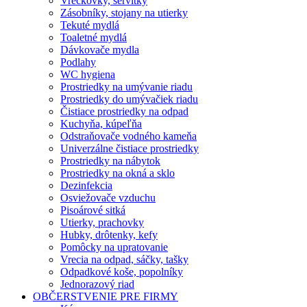
Vreckovky, servítky
Zásobníky, stojany na utierky
Tekuté mydlá
Toaletné mydlá
Dávkovače mydla
Podlahy
WC hygiena
Prostriedky na umývanie riadu
Prostriedky do umývačiek riadu
Čistiace prostriedky na odpad
Kuchyňa, kúpeľňa
Odstraňovače vodného kameňa
Univerzálne čistiace prostriedky
Prostriedky na nábytok
Prostriedky na okná a sklo
Dezinfekcia
Osviežovače vzduchu
Pisoárové sitká
Utierky, prachovky
Hubky, drôtenky, kefy
Pomôcky na upratovanie
Vrecia na odpad, sáčky, tašky
Odpadkové koše, popolníky
Jednorazový riad
OBČERSTVENIE PRE FIRMY