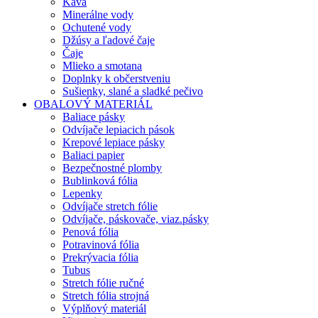
Káva
Minerálne vody
Ochutené vody
Džúsy a ľadové čaje
Čaje
Mlieko a smotana
Doplnky k občerstveniu
Sušienky, slané a sladké pečivo
OBALOVÝ MATERIÁL
Baliace pásky
Odvíjače lepiacich pások
Krepové lepiace pásky
Baliaci papier
Bezpečnostné plomby
Bublinková fólia
Lepenky
Odvíjače stretch fólie
Odvíjače, páskovače, viaz.pásky
Penová fólia
Potravinová fólia
Prekrývacia fólia
Tubus
Stretch fólie ručné
Stretch fólia strojná
Výplňový materiál