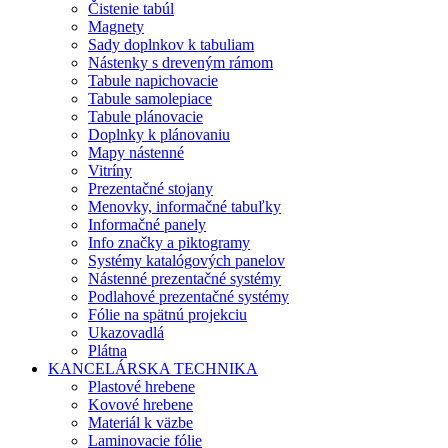
Čistenie tabúl
Magnety
Sady doplnkov k tabuliam
Nástenky s dreveným rámom
Tabule napichovacie
Tabule samolepiace
Tabule plánovacie
Doplnky k plánovaniu
Mapy nástenné
Vitríny
Prezentačné stojany
Menovky, informačné tabuľky
Informačné panely
Info značky a piktogramy
Systémy katalógových panelov
Nástenné prezentačné systémy
Podlahové prezentačné systémy
Fólie na spätnú projekciu
Ukazovadlá
Plátna
KANCELÁRSKA TECHNIKA
Plastové hrebene
Kovové hrebene
Materiál k väzbe
Laminovacie fólie