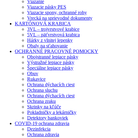
Viazanie
Viazacie pásky PES
Viazacie spony, ochranné rohy
Vrecká na sprievodné dokumenty
KARTÓNOVÁ KRABICA
3VL – trojvrstvové krabice
5VL – päťvrstvová krabica
Hárky z vlnitej lepenky
Obaly na sťahovanie
OCHRANNÉ PRACOVNÉ POMOCKY
Obojstranné lepiace pásky
Výstražné lepiace pásky
Špeciálne lepiace pásky
Obuv
Rukavice
Ochrana dýchacích ciest
Ochrana sluchu
Ochrana dýchacích ciest
Ochrana zraku
Skrinky na kľúče
Pokladničky a lekárničky
Detektory bankoviek
COVID-19 ochrana zdravia
Dezinfekcia
Ochrana zdravia