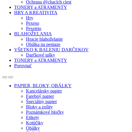
Ochrana dýchacích ciest
TONERY a ATRAMENTY
HRY A KREATIVITA
Hry
Pexeso
Pexetrio
BLAHOŽELANIA
Hracie blahoželanie
Obálka na peniaze
VŠETKO K BALENIU DARČEKOV
Darčkové tašky
TONERY a ATRAMENTY
Porovnať
Open
Close
PAPIER, BLOKY, OBÁLKY
Kancelársky papier
Farebný papier
Špeciálny papier
Bloky a zošity
Poznámkové bločky
Etikety
Kotúčiky
Obálky