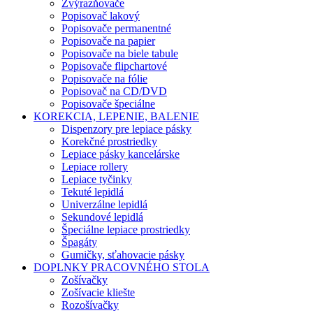
Zvýrazňovače
Popisovač lakový
Popisovače permanentné
Popisovače na papier
Popisovače na biele tabule
Popisovače flipchartové
Popisovače na fólie
Popisovač na CD/DVD
Popisovače špeciálne
KOREKCIA, LEPENIE, BALENIE
Dispenzory pre lepiace pásky
Korekčné prostriedky
Lepiace pásky kancelárske
Lepiace rollery
Lepiace tyčinky
Tekuté lepidlá
Univerzálne lepidlá
Sekundové lepidlá
Špeciálne lepiace prostriedky
Špagáty
Gumičky, sťahovacie pásky
DOPLNKY PRACOVNÉHO STOLA
Zošívačky
Zošívacie kliešte
Rozošívačky