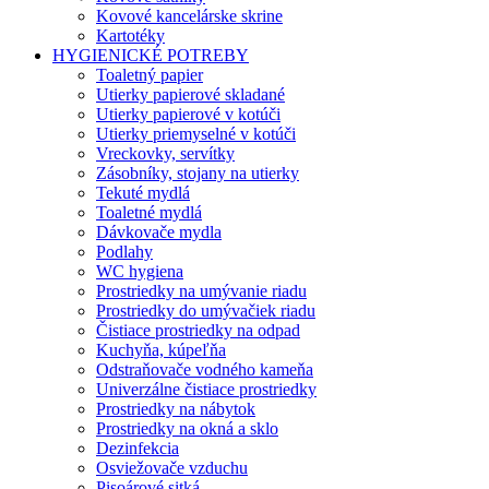
Kovové kancelárske skrine
Kartotéky
HYGIENICKÉ POTREBY
Toaletný papier
Utierky papierové skladané
Utierky papierové v kotúči
Utierky priemyselné v kotúči
Vreckovky, servítky
Zásobníky, stojany na utierky
Tekuté mydlá
Toaletné mydlá
Dávkovače mydla
Podlahy
WC hygiena
Prostriedky na umývanie riadu
Prostriedky do umývačiek riadu
Čistiace prostriedky na odpad
Kuchyňa, kúpeľňa
Odstraňovače vodného kameňa
Univerzálne čistiace prostriedky
Prostriedky na nábytok
Prostriedky na okná a sklo
Dezinfekcia
Osviežovače vzduchu
Pisoárové sitká