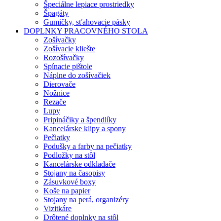
Špeciálne lepiace prostriedky
Špagáty
Gumičky, sťahovacie pásky
DOPLNKY PRACOVNÉHO STOLA
Zošívačky
Zošívacie kliešte
Rozošívačky
Spínacie pištole
Náplne do zošívačiek
Dierovače
Nožnice
Rezače
Lupy
Pripináčiky a špendlíky
Kancelárske klipy a spony
Pečiatky
Podušky a farby na pečiatky
Podložky na stôl
Kancelárske odkladače
Stojany na časopisy
Zásuvkové boxy
Koše na papier
Stojany na perá, organizéry
Vizitkáre
Drôtené doplnky na stôl