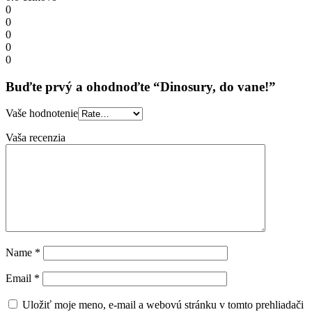
0
0
0
0
0
Buďte prvý a ohodnoďte “Dinosury, do vane!”
Vaše hodnotenie
Vaša recenzia
Name
*
Email
*
Uložiť moje meno, e-mail a webovú stránku v tomto prehliadači