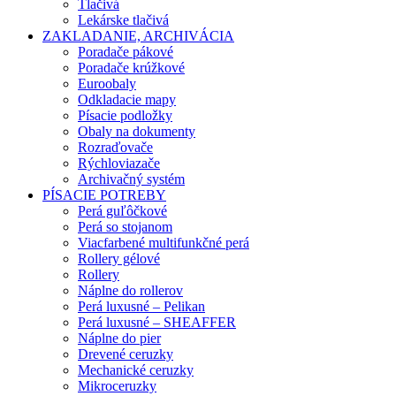
Tlačivá
Lekárske tlačivá
ZAKLADANIE, ARCHIVÁCIA
Poradače pákové
Poradače krúžkové
Euroobaly
Odkladacie mapy
Písacie podložky
Obaly na dokumenty
Rozraďovače
Rýchloviazače
Archivačný systém
PÍSACIE POTREBY
Perá guľôčkové
Perá so stojanom
Viacfarbené multifunkčné perá
Rollery gélové
Rollery
Náplne do rollerov
Perá luxusné – Pelikan
Perá luxusné – SHEAFFER
Náplne do pier
Drevené ceruzky
Mechanické ceruzky
Mikroceruzky