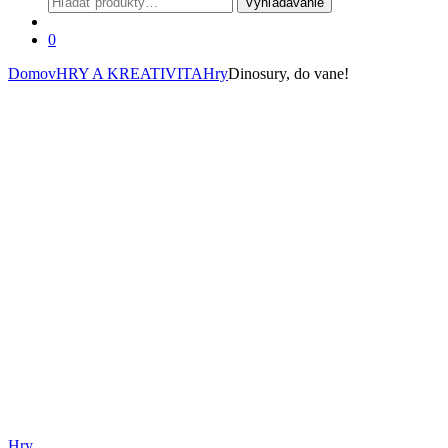
Vyhľadávanie
0
Domov
HRY A KREATIVITA
Hry
Dinosury, do vane!
Hry