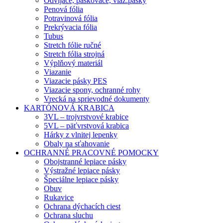
Odvíjače, páskovače, viaz.pásky
Penová fólia
Potravinová fólia
Prekrývacia fólia
Tubus
Stretch fólie ručné
Stretch fólia strojná
Výplňový materiál
Viazanie
Viazacie pásky PES
Viazacie spony, ochranné rohy
Vrecká na sprievodné dokumenty
KARTÓNOVÁ KRABICA
3VL – trojvrstvové krabice
5VL – päťvrstvová krabica
Hárky z vlnitej lepenky
Obaly na sťahovanie
OCHRANNÉ PRACOVNÉ POMOCKY
Obojstranné lepiace pásky
Výstražné lepiace pásky
Špeciálne lepiace pásky
Obuv
Rukavice
Ochrana dýchacích ciest
Ochrana sluchu