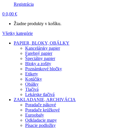
Registrácia
0
0,00
€
Žiadne produkty v košíku.
Všetky kategórie
PAPIER, BLOKY, OBÁLKY
Kancelársky papier
Farebný papier
Špeciálny papier
Bloky a zošity
Poznámkové bločky
Etikety
Kotúčiky
Obálky
Tlačivá
Lekárske tlačivá
ZAKLADANIE, ARCHIVÁCIA
Poradače pákové
Poradače krúžkové
Euroobaly
Odkladacie mapy
Písacie podložky