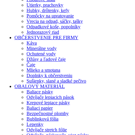
Utierky, prachovky
Hubky, drôtenky, kefy
Pomôcky na upratovanie
Vrecia na odpad, sáčky, tašky
Odpadkové koše, popolníky
Jednorazový riad
OBČERSTVENIE PRE FIRMY
Káva
Minerálne vody
Ochutené vody
Džúsy a ľadové čaje
Čaje
Mlieko a smotana
Doplnky k občerstveniu
Sušienky, slané a sladké pečivo
OBALOVÝ MATERIÁL
Baliace pásky
Odvíjače lepiacich pások
Krepové lepiace pásky
Baliaci papier
Bezpečnostné plomby
Bublinková fólia
Lepenky
Odvíjače stretch fólie