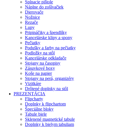
Spínacie pištole
Náplne do zošívačiek
Dierovače
Nožnice
Rezače
Lupy
Pripináčiky a špendlíky
Kancelárske klipy a spony
Pečiatky
Podušky a farby na pečiatky
Podložky na stôl
Kancelárske odkladače
Stojany na časopisy
Zásuvkové boxy
Koše na papier
Stojany na perá, organizéry
Vizitkáre
Drôtené doplnky na stôl
PREZENTÁCIA
Flipcharty
Doplnky k flipchartom
Špeciálne bloky
Tabule biele
Sklenené magnetické tabule
Doplnky k bielym tabuliam