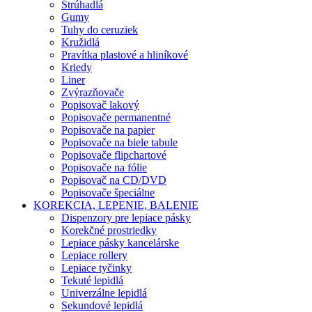
Strúhadlá
Gumy
Tuhy do ceruziek
Kružidlá
Pravítka plastové a hliníkové
Kriedy
Liner
Zvýrazňovače
Popisovač lakový
Popisovače permanentné
Popisovače na papier
Popisovače na biele tabule
Popisovače flipchartové
Popisovače na fólie
Popisovač na CD/DVD
Popisovače špeciálne
KOREKCIA, LEPENIE, BALENIE
Dispenzory pre lepiace pásky
Korekčné prostriedky
Lepiace pásky kancelárske
Lepiace rollery
Lepiace tyčinky
Tekuté lepidlá
Univerzálne lepidlá
Sekundové lepidlá