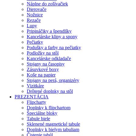
Náplne do zošívačiek
Dierovače
Nožnice
Rezače
Lupy
Pripináčiky a špendlíky
Kancelárske klipy a spony
Pečiatky
Podušky a farby na pečiatky
Podložky na stôl
Kancelárske odkladače
Stojany na časopisy
Zásuvkové boxy
Koše na papier
Stojany na perá, organizéry
Vizitkáre
Drôtené doplnky na stôl
PREZENTÁCIA
Flipcharty
Doplnky k flipchartom
Špeciálne bloky
Tabule biele
Sklenené magnetické tabule
Doplnky k bielym tabuliam
Čistenie tabúl