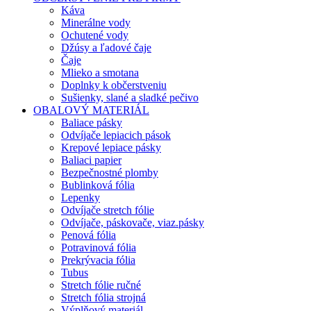
Káva
Minerálne vody
Ochutené vody
Džúsy a ľadové čaje
Čaje
Mlieko a smotana
Doplnky k občerstveniu
Sušienky, slané a sladké pečivo
OBALOVÝ MATERIÁL
Baliace pásky
Odvíjače lepiacich pások
Krepové lepiace pásky
Baliaci papier
Bezpečnostné plomby
Bublinková fólia
Lepenky
Odvíjače stretch fólie
Odvíjače, páskovače, viaz.pásky
Penová fólia
Potravinová fólia
Prekrývacia fólia
Tubus
Stretch fólie ručné
Stretch fólia strojná
Výplňový materiál