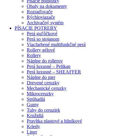
Písacie podložky
Obaly na dokumenty
Rozraďovače
Rýchloviazače
Archivačný systém
PÍSACIE POTREBY
Perá guľôčkové
Perá so stojanom
Viacfarbené multifunkčné perá
Rollery gélové
Rollery
Náplne do rollerov
Perá luxusné – Pelikan
Perá luxusné – SHEAFFER
Náplne do pier
Drevené ceruzky
Mechanické ceruzky
Mikroceruzky
Strúhadlá
Gumy
Tuhy do ceruziek
Kružidlá
Pravítka plastové a hliníkové
Kriedy
Liner