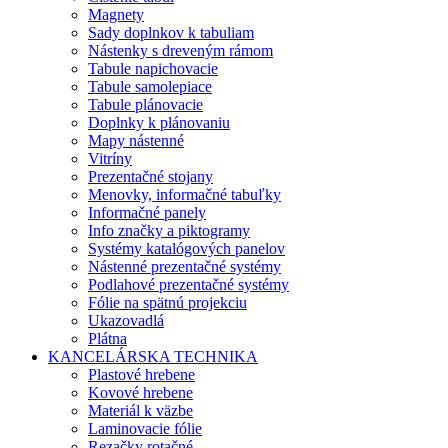
Magnety
Sady doplnkov k tabuliam
Nástenky s dreveným rámom
Tabule napichovacie
Tabule samolepiace
Tabule plánovacie
Doplnky k plánovaniu
Mapy nástenné
Vitríny
Prezentačné stojany
Menovky, informačné tabuľky
Informačné panely
Info značky a piktogramy
Systémy katalógových panelov
Nástenné prezentačné systémy
Podlahové prezentačné systémy
Fólie na spätnú projekciu
Ukazovadlá
Plátna
KANCELÁRSKA TECHNIKA
Plastové hrebene
Kovové hrebene
Materiál k väzbe
Laminovacie fólie
Rezačky rotačné