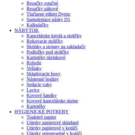
Rezačky rotačné
Rezačky pákové
Tlačiarne etikiet Dymo
Samolepiace pásky D1
Kalkulačky
NÁBYTOK
Kancelárske kreslá a stoličky
Rokovacie stoličky
Skrinky a stojany na zakladače
Podložky pod stoličky
Kartotéky skrinkové
Rohože
Vešiaky
Skladovacie boxy
Nástenné hodiny
Sedacie vaky
Lavice
Kovové šatníky
Kovové kancelárske skrine
Kartotéky
HYGIENICKÉ POTREBY
Toaletný papier
Utierky papierové skladané
Utierky papierové v kotúči
Utierky priemyselné v kotúči