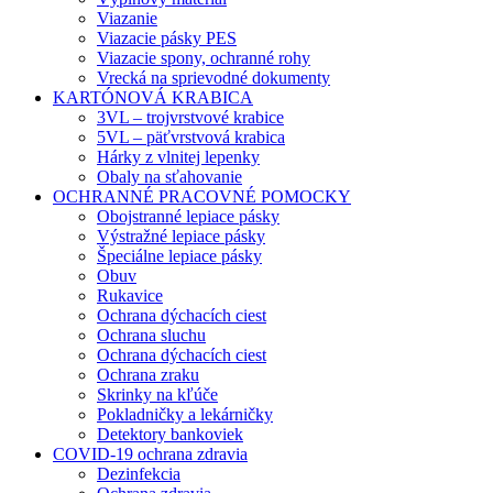
Viazanie
Viazacie pásky PES
Viazacie spony, ochranné rohy
Vrecká na sprievodné dokumenty
KARTÓNOVÁ KRABICA
3VL – trojvrstvové krabice
5VL – päťvrstvová krabica
Hárky z vlnitej lepenky
Obaly na sťahovanie
OCHRANNÉ PRACOVNÉ POMOCKY
Obojstranné lepiace pásky
Výstražné lepiace pásky
Špeciálne lepiace pásky
Obuv
Rukavice
Ochrana dýchacích ciest
Ochrana sluchu
Ochrana dýchacích ciest
Ochrana zraku
Skrinky na kľúče
Pokladničky a lekárničky
Detektory bankoviek
COVID-19 ochrana zdravia
Dezinfekcia