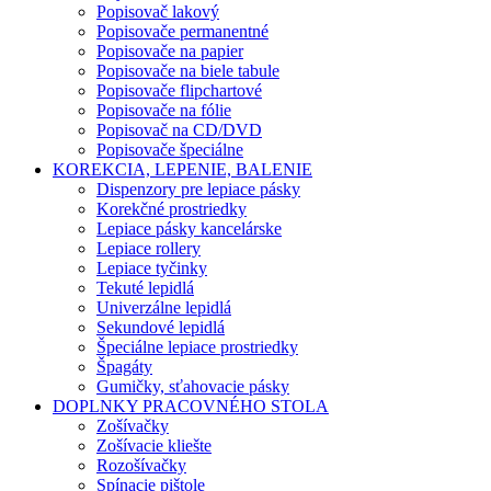
Popisovač lakový
Popisovače permanentné
Popisovače na papier
Popisovače na biele tabule
Popisovače flipchartové
Popisovače na fólie
Popisovač na CD/DVD
Popisovače špeciálne
KOREKCIA, LEPENIE, BALENIE
Dispenzory pre lepiace pásky
Korekčné prostriedky
Lepiace pásky kancelárske
Lepiace rollery
Lepiace tyčinky
Tekuté lepidlá
Univerzálne lepidlá
Sekundové lepidlá
Špeciálne lepiace prostriedky
Špagáty
Gumičky, sťahovacie pásky
DOPLNKY PRACOVNÉHO STOLA
Zošívačky
Zošívacie kliešte
Rozošívačky
Spínacie pištole