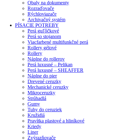
Obaly na dokumenty
Rozraďovače
Rýchloviazače
Archivačný systém
PÍSACIE POTREBY
Perá guľôčkové
Perá so stojanom
Viacfarbené multifunkčné perá
Rollery gélové
Rollery
Náplne do rollerov
Perá luxusné – Pelikan
Perá luxusné – SHEAFFER
Náplne do pier
Drevené ceruzky
Mechanické ceruzky
Mikroceruzky
Strúhadlá
Gumy
Tuhy do ceruziek
Kružidlá
Pravítka plastové a hliníkové
Kriedy
Liner
Zvýrazňovače