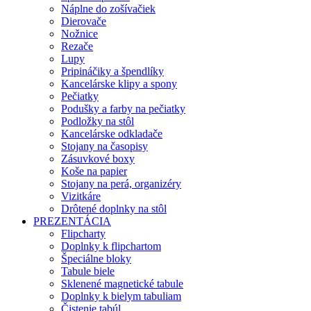
Náplne do zošívačiek
Dierovače
Nožnice
Rezače
Lupy
Pripináčiky a špendlíky
Kancelárske klipy a spony
Pečiatky
Podušky a farby na pečiatky
Podložky na stôl
Kancelárske odkladače
Stojany na časopisy
Zásuvkové boxy
Koše na papier
Stojany na perá, organizéry
Vizitkáre
Drôtené doplnky na stôl
PREZENTÁCIA
Flipcharty
Doplnky k flipchartom
Špeciálne bloky
Tabule biele
Sklenené magnetické tabule
Doplnky k bielym tabuliam
Čistenie tabúl