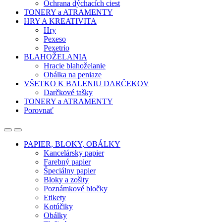
Ochrana dýchacích ciest
TONERY a ATRAMENTY
HRY A KREATIVITA
Hry
Pexeso
Pexetrio
BLAHOŽELANIA
Hracie blahoželanie
Obálka na peniaze
VŠETKO K BALENIU DARČEKOV
Darčkové tašky
TONERY a ATRAMENTY
Porovnať
Open
Close
PAPIER, BLOKY, OBÁLKY
Kancelársky papier
Farebný papier
Špeciálny papier
Bloky a zošity
Poznámkové bločky
Etikety
Kotúčiky
Obálky