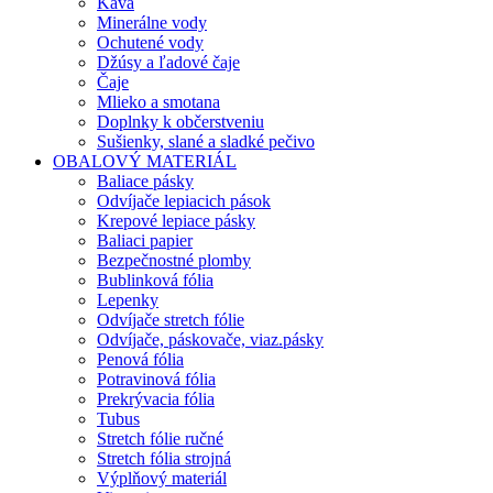
Káva
Minerálne vody
Ochutené vody
Džúsy a ľadové čaje
Čaje
Mlieko a smotana
Doplnky k občerstveniu
Sušienky, slané a sladké pečivo
OBALOVÝ MATERIÁL
Baliace pásky
Odvíjače lepiacich pások
Krepové lepiace pásky
Baliaci papier
Bezpečnostné plomby
Bublinková fólia
Lepenky
Odvíjače stretch fólie
Odvíjače, páskovače, viaz.pásky
Penová fólia
Potravinová fólia
Prekrývacia fólia
Tubus
Stretch fólie ručné
Stretch fólia strojná
Výplňový materiál