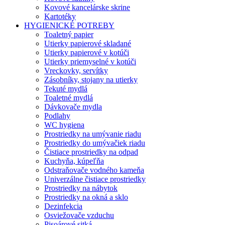
Kovové kancelárske skrine
Kartotéky
HYGIENICKÉ POTREBY
Toaletný papier
Utierky papierové skladané
Utierky papierové v kotúči
Utierky priemyselné v kotúči
Vreckovky, servítky
Zásobníky, stojany na utierky
Tekuté mydlá
Toaletné mydlá
Dávkovače mydla
Podlahy
WC hygiena
Prostriedky na umývanie riadu
Prostriedky do umývačiek riadu
Čistiace prostriedky na odpad
Kuchyňa, kúpeľňa
Odstraňovače vodného kameňa
Univerzálne čistiace prostriedky
Prostriedky na nábytok
Prostriedky na okná a sklo
Dezinfekcia
Osviežovače vzduchu
Pisoárové sitká