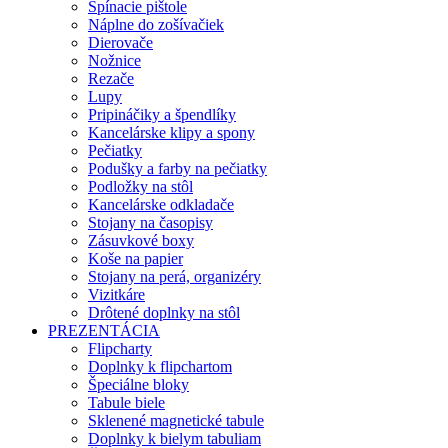
Spínacie pištole
Náplne do zošívačiek
Dierovače
Nožnice
Rezače
Lupy
Pripináčiky a špendlíky
Kancelárske klipy a spony
Pečiatky
Podušky a farby na pečiatky
Podložky na stôl
Kancelárske odkladače
Stojany na časopisy
Zásuvkové boxy
Koše na papier
Stojany na perá, organizéry
Vizitkáre
Drôtené doplnky na stôl
PREZENTÁCIA
Flipcharty
Doplnky k flipchartom
Špeciálne bloky
Tabule biele
Sklenené magnetické tabule
Doplnky k bielym tabuliam