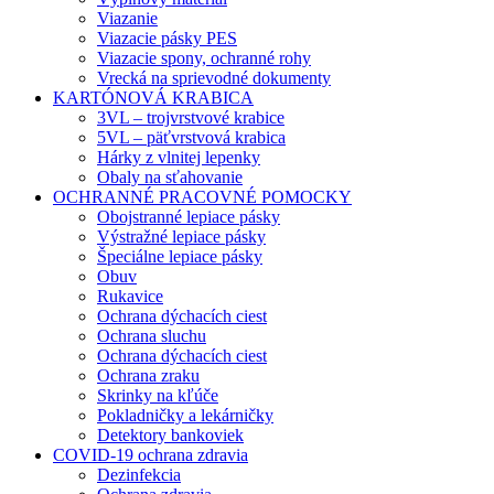
Viazanie
Viazacie pásky PES
Viazacie spony, ochranné rohy
Vrecká na sprievodné dokumenty
KARTÓNOVÁ KRABICA
3VL – trojvrstvové krabice
5VL – päťvrstvová krabica
Hárky z vlnitej lepenky
Obaly na sťahovanie
OCHRANNÉ PRACOVNÉ POMOCKY
Obojstranné lepiace pásky
Výstražné lepiace pásky
Špeciálne lepiace pásky
Obuv
Rukavice
Ochrana dýchacích ciest
Ochrana sluchu
Ochrana dýchacích ciest
Ochrana zraku
Skrinky na kľúče
Pokladničky a lekárničky
Detektory bankoviek
COVID-19 ochrana zdravia
Dezinfekcia