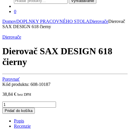
Vyhľadávanie
0
Domov
DOPLNKY PRACOVNÉHO STOLA
Dierovače
Dierovač
SAX DESIGN 618 čierny
Dierovače
Dierovač SAX DESIGN 618
čierny
Porovnať
Kód produktu: 608-10187
38,84
€
bez DPH
Dierovač
SAX
Pridať do košíka
DESIGN
618
Popis
čierny
Recenzie
quantity