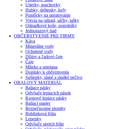
Utierky, prachovky
Hubky, drôtenky, kefy
Pomôcky na upratovanie
Vrecia na odpad, sáčky, tašky
Odpadkové koše, popolníky
Jednorazový riad
OBČERSTVENIE PRE FIRMY
Káva
Minerálne vody
Ochutené vody
Džúsy a ľadové čaje
Čaje
Mlieko a smotana
Doplnky k občerstveniu
Sušienky, slané a sladké pečivo
OBALOVÝ MATERIÁL
Baliace pásky
Odvíjače lepiacich pások
Krepové lepiace pásky
Baliaci papier
Bezpečnostné plomby
Bublinková fólia
Lepenky
Odvíjače stretch fólie