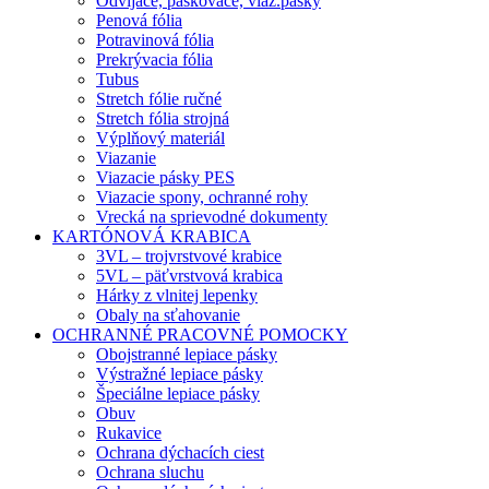
Odvíjače, páskovače, viaz.pásky
Penová fólia
Potravinová fólia
Prekrývacia fólia
Tubus
Stretch fólie ručné
Stretch fólia strojná
Výplňový materiál
Viazanie
Viazacie pásky PES
Viazacie spony, ochranné rohy
Vrecká na sprievodné dokumenty
KARTÓNOVÁ KRABICA
3VL – trojvrstvové krabice
5VL – päťvrstvová krabica
Hárky z vlnitej lepenky
Obaly na sťahovanie
OCHRANNÉ PRACOVNÉ POMOCKY
Obojstranné lepiace pásky
Výstražné lepiace pásky
Špeciálne lepiace pásky
Obuv
Rukavice
Ochrana dýchacích ciest
Ochrana sluchu