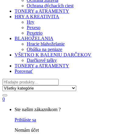
Ochrana zdravia
Ochrana dýchacích ciest
TONERY a ATRAMENTY
HRY A KREATIVITA
Hry
Pexeso
Pexetrio
BLAHOŽELANIA
Hracie blahoželanie
Obálka na peniaze
VŠETKO K BALENIU DARČEKOV
Darčkové tašky
TONERY a ATRAMENTY
Porovnať
Hľadať
0
My
Ste našim zákazníkom ?
Account
Prihláste sa
Nemám účet