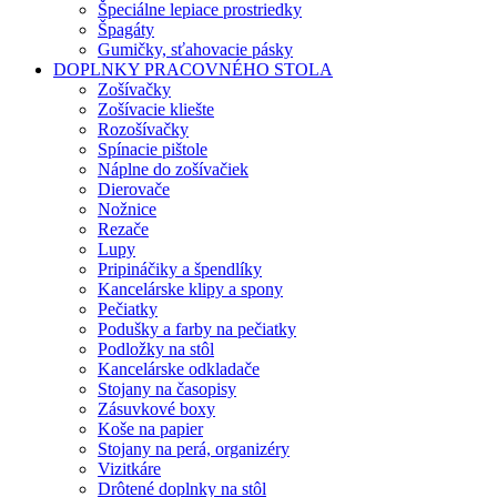
Špeciálne lepiace prostriedky
Špagáty
Gumičky, sťahovacie pásky
DOPLNKY PRACOVNÉHO STOLA
Zošívačky
Zošívacie kliešte
Rozošívačky
Spínacie pištole
Náplne do zošívačiek
Dierovače
Nožnice
Rezače
Lupy
Pripináčiky a špendlíky
Kancelárske klipy a spony
Pečiatky
Podušky a farby na pečiatky
Podložky na stôl
Kancelárske odkladače
Stojany na časopisy
Zásuvkové boxy
Koše na papier
Stojany na perá, organizéry
Vizitkáre
Drôtené doplnky na stôl