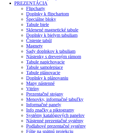
PREZENTÁCIA
Flipcharty
Doplnky k flipchartom
Špeciálne bloky
Tabule biele
Sklenené magnetické tabule
Doplnky k bielym tabuliam
Čistenie tabúl
Magnety
Sady doplnkov k tabuliam
Nástenky s dreveným rámom
Tabule napichovacie
Tabule samolepiace
Tabule plánovacie
Doplnky k plánovaniu
Mapy nástenné
Vitríny
Prezentačné stojany
Menovky, informačné tabuľky
Informačné panely
Info značky a piktogramy
Systémy katalógových panelov
Nástenné prezentačné systémy
Podlahové prezentačné systémy
Fólie na spätnú projekciu