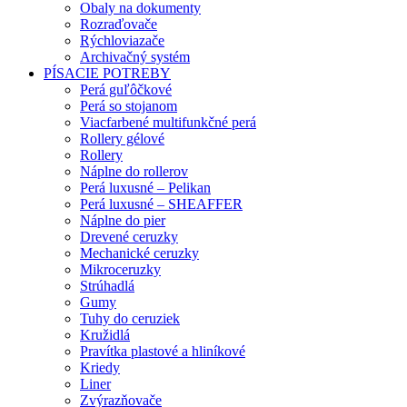
Obaly na dokumenty
Rozraďovače
Rýchloviazače
Archivačný systém
PÍSACIE POTREBY
Perá guľôčkové
Perá so stojanom
Viacfarbené multifunkčné perá
Rollery gélové
Rollery
Náplne do rollerov
Perá luxusné – Pelikan
Perá luxusné – SHEAFFER
Náplne do pier
Drevené ceruzky
Mechanické ceruzky
Mikroceruzky
Strúhadlá
Gumy
Tuhy do ceruziek
Kružidlá
Pravítka plastové a hliníkové
Kriedy
Liner
Zvýrazňovače