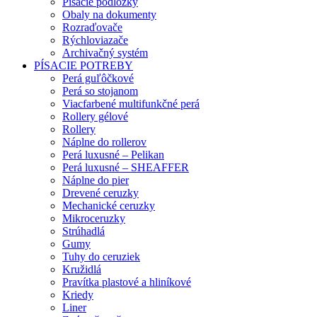
Písacie podložky
Obaly na dokumenty
Rozraďovače
Rýchloviazače
Archivačný systém
PÍSACIE POTREBY
Perá guľôčkové
Perá so stojanom
Viacfarbené multifunkčné perá
Rollery gélové
Rollery
Náplne do rollerov
Perá luxusné – Pelikan
Perá luxusné – SHEAFFER
Náplne do pier
Drevené ceruzky
Mechanické ceruzky
Mikroceruzky
Strúhadlá
Gumy
Tuhy do ceruziek
Kružidlá
Pravítka plastové a hliníkové
Kriedy
Liner