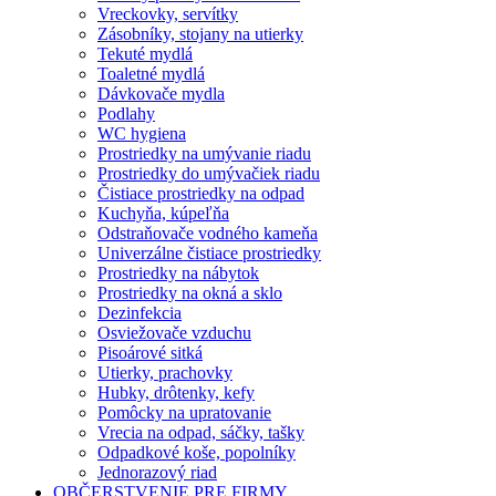
Vreckovky, servítky
Zásobníky, stojany na utierky
Tekuté mydlá
Toaletné mydlá
Dávkovače mydla
Podlahy
WC hygiena
Prostriedky na umývanie riadu
Prostriedky do umývačiek riadu
Čistiace prostriedky na odpad
Kuchyňa, kúpeľňa
Odstraňovače vodného kameňa
Univerzálne čistiace prostriedky
Prostriedky na nábytok
Prostriedky na okná a sklo
Dezinfekcia
Osviežovače vzduchu
Pisoárové sitká
Utierky, prachovky
Hubky, drôtenky, kefy
Pomôcky na upratovanie
Vrecia na odpad, sáčky, tašky
Odpadkové koše, popolníky
Jednorazový riad
OBČERSTVENIE PRE FIRMY