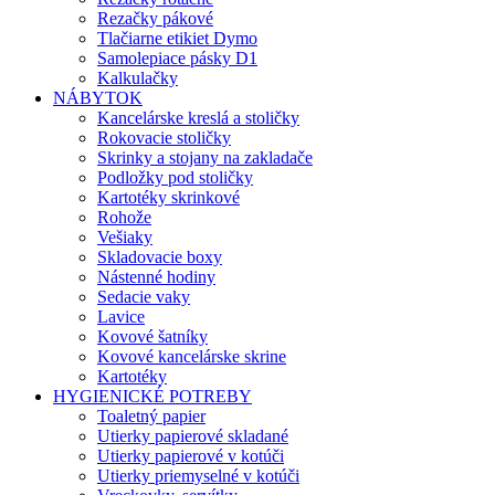
Rezačky pákové
Tlačiarne etikiet Dymo
Samolepiace pásky D1
Kalkulačky
NÁBYTOK
Kancelárske kreslá a stoličky
Rokovacie stoličky
Skrinky a stojany na zakladače
Podložky pod stoličky
Kartotéky skrinkové
Rohože
Vešiaky
Skladovacie boxy
Nástenné hodiny
Sedacie vaky
Lavice
Kovové šatníky
Kovové kancelárske skrine
Kartotéky
HYGIENICKÉ POTREBY
Toaletný papier
Utierky papierové skladané
Utierky papierové v kotúči
Utierky priemyselné v kotúči