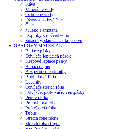
Káva
Minerálne vody
Ochutené vody
Džúsy a ľadové čaje
Čaje
Mlieko a smotana
Doplnky k občerstveniu
Sušienky, slané a sladké pečivo
OBALOVÝ MATERIÁL
Baliace pásky
Odvíjače lepiacich pások
Krepové lepiace pásky
Baliaci papier
Bezpečnostné plomby
Bublinková fólia
Lepenky
Odvíjače stretch fólie
Odvíjače, páskovače, viaz.pásky
Penová fólia
Potravinová fólia
Prekrývacia fólia
Tubus
Stretch fólie ručné
Stretch fólia strojná
Výplňový materiál