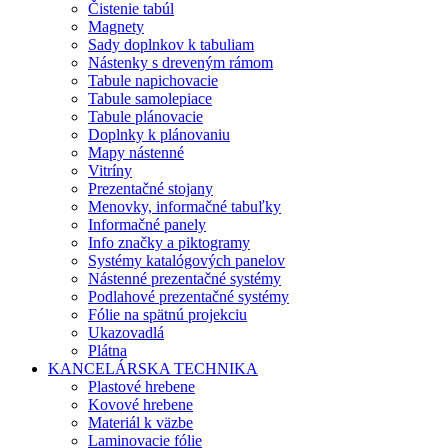
Čistenie tabúl
Magnety
Sady doplnkov k tabuliam
Nástenky s dreveným rámom
Tabule napichovacie
Tabule samolepiace
Tabule plánovacie
Doplnky k plánovaniu
Mapy nástenné
Vitríny
Prezentačné stojany
Menovky, informačné tabuľky
Informačné panely
Info značky a piktogramy
Systémy katalógových panelov
Nástenné prezentačné systémy
Podlahové prezentačné systémy
Fólie na spätnú projekciu
Ukazovadlá
Plátna
KANCELÁRSKA TECHNIKA
Plastové hrebene
Kovové hrebene
Materiál k väzbe
Laminovacie fólie