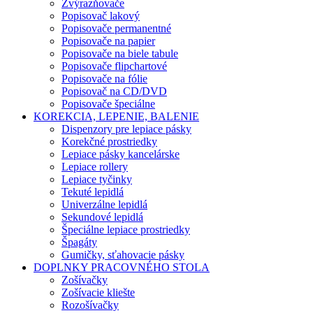
Zvýrazňovače
Popisovač lakový
Popisovače permanentné
Popisovače na papier
Popisovače na biele tabule
Popisovače flipchartové
Popisovače na fólie
Popisovač na CD/DVD
Popisovače špeciálne
KOREKCIA, LEPENIE, BALENIE
Dispenzory pre lepiace pásky
Korekčné prostriedky
Lepiace pásky kancelárske
Lepiace rollery
Lepiace tyčinky
Tekuté lepidlá
Univerzálne lepidlá
Sekundové lepidlá
Špeciálne lepiace prostriedky
Špagáty
Gumičky, sťahovacie pásky
DOPLNKY PRACOVNÉHO STOLA
Zošívačky
Zošívacie kliešte
Rozošívačky