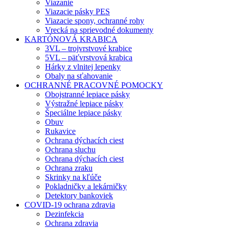
Viazanie
Viazacie pásky PES
Viazacie spony, ochranné rohy
Vrecká na sprievodné dokumenty
KARTÓNOVÁ KRABICA
3VL – trojvrstvové krabice
5VL – päťvrstvová krabica
Hárky z vlnitej lepenky
Obaly na sťahovanie
OCHRANNÉ PRACOVNÉ POMOCKY
Obojstranné lepiace pásky
Výstražné lepiace pásky
Špeciálne lepiace pásky
Obuv
Rukavice
Ochrana dýchacích ciest
Ochrana sluchu
Ochrana dýchacích ciest
Ochrana zraku
Skrinky na kľúče
Pokladničky a lekárničky
Detektory bankoviek
COVID-19 ochrana zdravia
Dezinfekcia
Ochrana zdravia