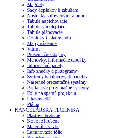
Magnety
Sady doplnkov k tabuliam
Nástenky s dreveným rámom
Tabule napichovacie
Tabule samolepiace
Tabule plánovacie
Doplnky k plánovaniu
Mapy nástenné
Vitríny
Prezentačné stojany
Menovky, informačné tabuľky
Informačné panely
Info značky a piktogramy
Systémy katalógových panelov
Nástenné prezentačné systémy
Podlahové prezentačné systémy
Fólie na spätnú projekciu
Ukazovadlá
Plátna
KANCELÁRSKA TECHNIKA
Plastové hrebene
Kovové hrebene
Materiál k väzbe
Laminovacie fólie
Rezačky rotačné