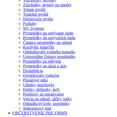
Vreckovky, servítky
Zásobníky, stojany na utierky
Tekuté mydlá
Toaletné mydlá
Dávkovače mydla
Podlahy
WC hygiena
Prostriedky na umývanie riadu
Prostriedky do umývačiek riadu
Čistiace prostriedky na odpad
Kuchyňa, kúpeľňa
Odstraňovače vodného kameňa
Univerzálne čistiace prostriedky
Prostriedky na nábytok
Prostriedky na okná a sklo
Dezinfekcia
Osviežovače vzduchu
Pisoárové sitká
Utierky, prachovky
Hubky, drôtenky, kefy
Pomôcky na upratovanie
Vrecia na odpad, sáčky, tašky
Odpadkové koše, popolníky
Jednorazový riad
OBČERSTVENIE PRE FIRMY