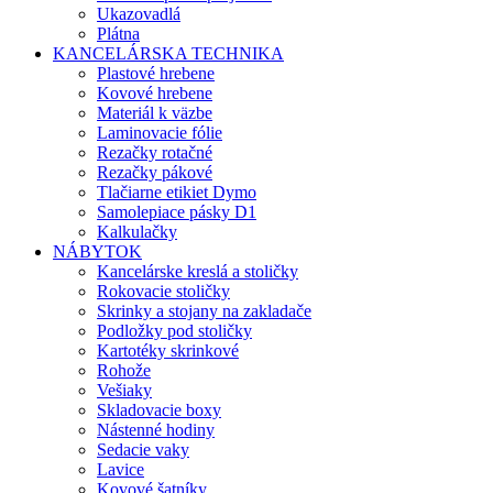
Ukazovadlá
Plátna
KANCELÁRSKA TECHNIKA
Plastové hrebene
Kovové hrebene
Materiál k väzbe
Laminovacie fólie
Rezačky rotačné
Rezačky pákové
Tlačiarne etikiet Dymo
Samolepiace pásky D1
Kalkulačky
NÁBYTOK
Kancelárske kreslá a stoličky
Rokovacie stoličky
Skrinky a stojany na zakladače
Podložky pod stoličky
Kartotéky skrinkové
Rohože
Vešiaky
Skladovacie boxy
Nástenné hodiny
Sedacie vaky
Lavice
Kovové šatníky