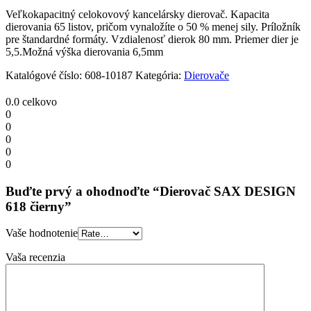
Veľkokapacitný celokovový kancelársky dierovač. Kapacita
dierovania 65 listov, pričom vynaložíte o 50 % menej sily. Príložník
pre štandardné formáty. Vzdialenosť dierok 80 mm. Priemer dier je
5,5.Možná výška dierovania 6,5mm
Katalógové číslo:
608-10187
Kategória:
Dierovače
0.0
celkovo
0
0
0
0
0
Buďte prvý a ohodnoďte “Dierovač SAX DESIGN
618 čierny”
Vaše hodnotenie
Vaša recenzia