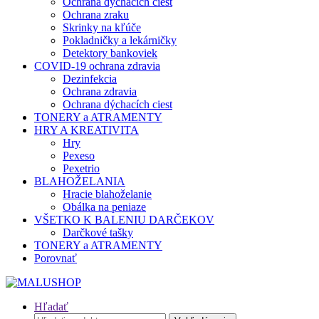
Ochrana dýchacích ciest
Ochrana zraku
Skrinky na kľúče
Pokladničky a lekárničky
Detektory bankoviek
COVID-19 ochrana zdravia
Dezinfekcia
Ochrana zdravia
Ochrana dýchacích ciest
TONERY a ATRAMENTY
HRY A KREATIVITA
Hry
Pexeso
Pexetrio
BLAHOŽELANIA
Hracie blahoželanie
Obálka na peniaze
VŠETKO K BALENIU DARČEKOV
Darčkové tašky
TONERY a ATRAMENTY
Porovnať
Hľadať
Hľadať: