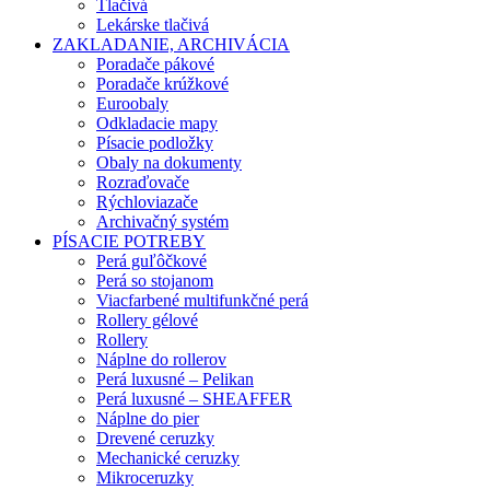
Tlačivá
Lekárske tlačivá
ZAKLADANIE, ARCHIVÁCIA
Poradače pákové
Poradače krúžkové
Euroobaly
Odkladacie mapy
Písacie podložky
Obaly na dokumenty
Rozraďovače
Rýchloviazače
Archivačný systém
PÍSACIE POTREBY
Perá guľôčkové
Perá so stojanom
Viacfarbené multifunkčné perá
Rollery gélové
Rollery
Náplne do rollerov
Perá luxusné – Pelikan
Perá luxusné – SHEAFFER
Náplne do pier
Drevené ceruzky
Mechanické ceruzky
Mikroceruzky