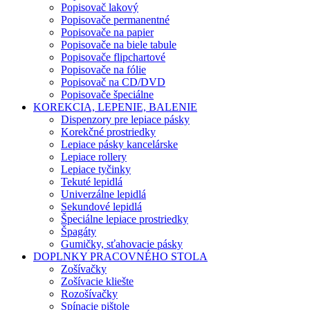
Popisovač lakový
Popisovače permanentné
Popisovače na papier
Popisovače na biele tabule
Popisovače flipchartové
Popisovače na fólie
Popisovač na CD/DVD
Popisovače špeciálne
KOREKCIA, LEPENIE, BALENIE
Dispenzory pre lepiace pásky
Korekčné prostriedky
Lepiace pásky kancelárske
Lepiace rollery
Lepiace tyčinky
Tekuté lepidlá
Univerzálne lepidlá
Sekundové lepidlá
Špeciálne lepiace prostriedky
Špagáty
Gumičky, sťahovacie pásky
DOPLNKY PRACOVNÉHO STOLA
Zošívačky
Zošívacie kliešte
Rozošívačky
Spínacie pištole