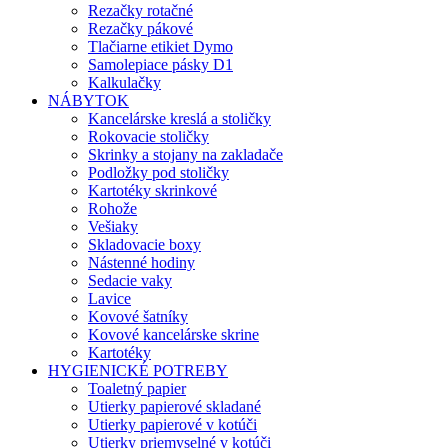
Rezačky rotačné
Rezačky pákové
Tlačiarne etikiet Dymo
Samolepiace pásky D1
Kalkulačky
NÁBYTOK
Kancelárske kreslá a stoličky
Rokovacie stoličky
Skrinky a stojany na zakladače
Podložky pod stoličky
Kartotéky skrinkové
Rohože
Vešiaky
Skladovacie boxy
Nástenné hodiny
Sedacie vaky
Lavice
Kovové šatníky
Kovové kancelárske skrine
Kartotéky
HYGIENICKÉ POTREBY
Toaletný papier
Utierky papierové skladané
Utierky papierové v kotúči
Utierky priemyselné v kotúči