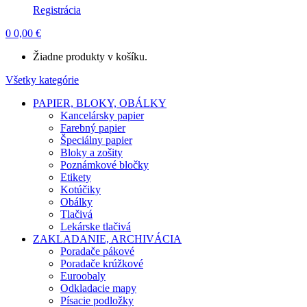
Registrácia
0
0,00
€
Žiadne produkty v košíku.
Všetky kategórie
PAPIER, BLOKY, OBÁLKY
Kancelársky papier
Farebný papier
Špeciálny papier
Bloky a zošity
Poznámkové bločky
Etikety
Kotúčiky
Obálky
Tlačivá
Lekárske tlačivá
ZAKLADANIE, ARCHIVÁCIA
Poradače pákové
Poradače krúžkové
Euroobaly
Odkladacie mapy
Písacie podložky