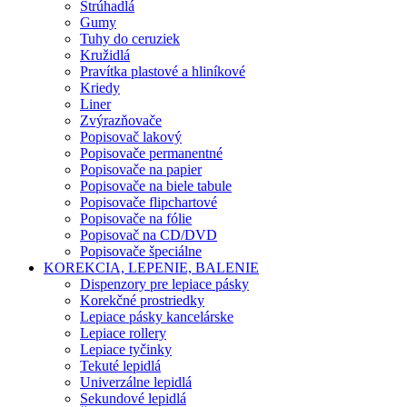
Strúhadlá
Gumy
Tuhy do ceruziek
Kružidlá
Pravítka plastové a hliníkové
Kriedy
Liner
Zvýrazňovače
Popisovač lakový
Popisovače permanentné
Popisovače na papier
Popisovače na biele tabule
Popisovače flipchartové
Popisovače na fólie
Popisovač na CD/DVD
Popisovače špeciálne
KOREKCIA, LEPENIE, BALENIE
Dispenzory pre lepiace pásky
Korekčné prostriedky
Lepiace pásky kancelárske
Lepiace rollery
Lepiace tyčinky
Tekuté lepidlá
Univerzálne lepidlá
Sekundové lepidlá