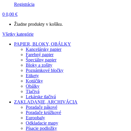
Registrácia
0
0,00
€
Žiadne produkty v košíku.
Všetky kategórie
PAPIER, BLOKY, OBÁLKY
Kancelársky papier
Farebný papier
Špeciálny papier
Bloky a zošity
Poznámkové bločky
Etikety
Kotúčiky
Obálky
Tlačivá
Lekárske tlačivá
ZAKLADANIE, ARCHIVÁCIA
Poradače pákové
Poradače krúžkové
Euroobaly
Odkladacie mapy
Písacie podložky