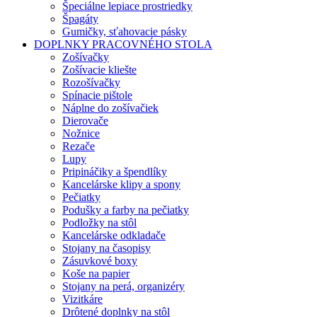
Špeciálne lepiace prostriedky
Špagáty
Gumičky, sťahovacie pásky
DOPLNKY PRACOVNÉHO STOLA
Zošívačky
Zošívacie kliešte
Rozošívačky
Spínacie pištole
Náplne do zošívačiek
Dierovače
Nožnice
Rezače
Lupy
Pripináčiky a špendlíky
Kancelárske klipy a spony
Pečiatky
Podušky a farby na pečiatky
Podložky na stôl
Kancelárske odkladače
Stojany na časopisy
Zásuvkové boxy
Koše na papier
Stojany na perá, organizéry
Vizitkáre
Drôtené doplnky na stôl