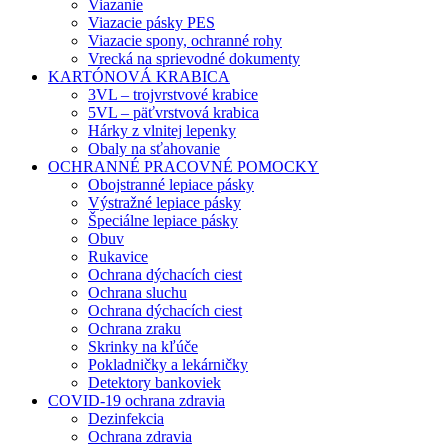
Viazanie
Viazacie pásky PES
Viazacie spony, ochranné rohy
Vrecká na sprievodné dokumenty
KARTÓNOVÁ KRABICA
3VL – trojvrstvové krabice
5VL – päťvrstvová krabica
Hárky z vlnitej lepenky
Obaly na sťahovanie
OCHRANNÉ PRACOVNÉ POMOCKY
Obojstranné lepiace pásky
Výstražné lepiace pásky
Špeciálne lepiace pásky
Obuv
Rukavice
Ochrana dýchacích ciest
Ochrana sluchu
Ochrana dýchacích ciest
Ochrana zraku
Skrinky na kľúče
Pokladničky a lekárničky
Detektory bankoviek
COVID-19 ochrana zdravia
Dezinfekcia
Ochrana zdravia