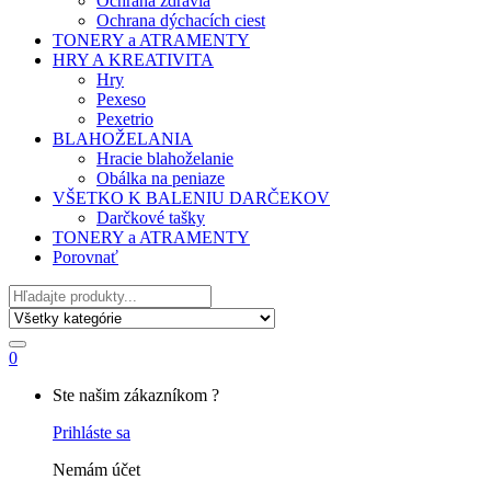
Ochrana zdravia
Ochrana dýchacích ciest
TONERY a ATRAMENTY
HRY A KREATIVITA
Hry
Pexeso
Pexetrio
BLAHOŽELANIA
Hracie blahoželanie
Obálka na peniaze
VŠETKO K BALENIU DARČEKOV
Darčkové tašky
TONERY a ATRAMENTY
Porovnať
Hľadať
0
My
Ste našim zákazníkom ?
Account
Prihláste sa
Nemám účet