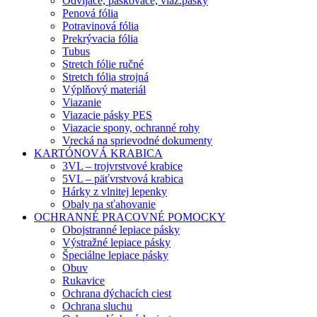
Odvíjače, páskovače, viaz.pásky
Penová fólia
Potravinová fólia
Prekrývacia fólia
Tubus
Stretch fólie ručné
Stretch fólia strojná
Výplňový materiál
Viazanie
Viazacie pásky PES
Viazacie spony, ochranné rohy
Vrecká na sprievodné dokumenty
KARTÓNOVÁ KRABICA
3VL – trojvrstvové krabice
5VL – päťvrstvová krabica
Hárky z vlnitej lepenky
Obaly na sťahovanie
OCHRANNÉ PRACOVNÉ POMOCKY
Obojstranné lepiace pásky
Výstražné lepiace pásky
Špeciálne lepiace pásky
Obuv
Rukavice
Ochrana dýchacích ciest
Ochrana sluchu