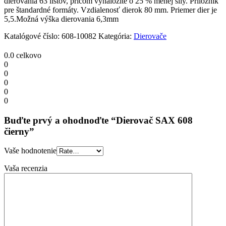
dierovania 63 listov, pričom vynaložíte o 25 % menej sily. Príložník
pre štandardné formáty. Vzdialenosť dierok 80 mm. Priemer dier je
5,5.Možná výška dierovania 6,3mm
Katalógové číslo:
608-10082
Kategória:
Dierovače
0.0
celkovo
0
0
0
0
0
Buďte prvý a ohodnoďte “Dierovač SAX 608
čierny”
Vaše hodnotenie
Vaša recenzia