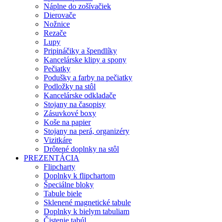
Náplne do zošívačiek
Dierovače
Nožnice
Rezače
Lupy
Pripináčiky a špendlíky
Kancelárske klipy a spony
Pečiatky
Podušky a farby na pečiatky
Podložky na stôl
Kancelárske odkladače
Stojany na časopisy
Zásuvkové boxy
Koše na papier
Stojany na perá, organizéry
Vizitkáre
Drôtené doplnky na stôl
PREZENTÁCIA
Flipcharty
Doplnky k flipchartom
Špeciálne bloky
Tabule biele
Sklenené magnetické tabule
Doplnky k bielym tabuliam
Čistenie tabúl