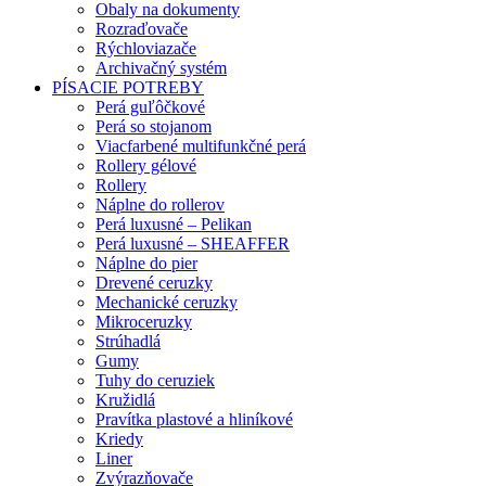
Obaly na dokumenty
Rozraďovače
Rýchloviazače
Archivačný systém
PÍSACIE POTREBY
Perá guľôčkové
Perá so stojanom
Viacfarbené multifunkčné perá
Rollery gélové
Rollery
Náplne do rollerov
Perá luxusné – Pelikan
Perá luxusné – SHEAFFER
Náplne do pier
Drevené ceruzky
Mechanické ceruzky
Mikroceruzky
Strúhadlá
Gumy
Tuhy do ceruziek
Kružidlá
Pravítka plastové a hliníkové
Kriedy
Liner
Zvýrazňovače