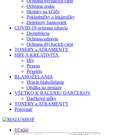
Ochrana dýchacích ciest
Ochrana zraku
Skrinky na kľúče
Pokladničky a lekárničky
Detektory bankoviek
COVID-19 ochrana zdravia
Dezinfekcia
Ochrana zdravia
Ochrana dýchacích ciest
TONERY a ATRAMENTY
HRY A KREATIVITA
Hry
Pexeso
Pexetrio
BLAHOŽELANIA
Hracie blahoželanie
Obálka na peniaze
VŠETKO K BALENIU DARČEKOV
Darčkové tašky
TONERY a ATRAMENTY
Porovnať
Hľadať
Hľadať: