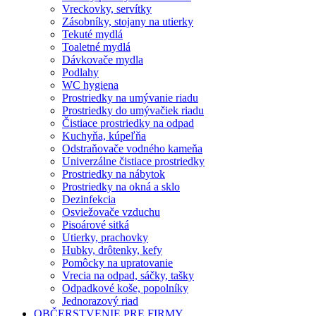
Vreckovky, servítky
Zásobníky, stojany na utierky
Tekuté mydlá
Toaletné mydlá
Dávkovače mydla
Podlahy
WC hygiena
Prostriedky na umývanie riadu
Prostriedky do umývačiek riadu
Čistiace prostriedky na odpad
Kuchyňa, kúpeľňa
Odstraňovače vodného kameňa
Univerzálne čistiace prostriedky
Prostriedky na nábytok
Prostriedky na okná a sklo
Dezinfekcia
Osviežovače vzduchu
Pisoárové sitká
Utierky, prachovky
Hubky, drôtenky, kefy
Pomôcky na upratovanie
Vrecia na odpad, sáčky, tašky
Odpadkové koše, popolníky
Jednorazový riad
OBČERSTVENIE PRE FIRMY