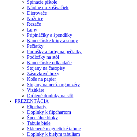
Spínacie pištole
Náplne do zošívačiek
Dierovače
Nožnice
Rezače
Lupy
Pripináčiky a špendlíky
Kancelárske klipy a spony
Pečiatky
Podušky a farby na pečiatky
Podložky na stôl
Kancelárske odkladače
Stojany na časopisy
Zásuvkové boxy
Koše na papier
Stojany na perá, organizéry
Vizitkáre
Drôtené doplnky na stôl
PREZENTÁCIA
Flipcharty
Doplnky k flipchartom
Špeciálne bloky
Tabule biele
Sklenené magnetické tabule
Doplnky k bielym tabuliam