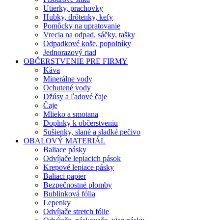
Utierky, prachovky
Hubky, drôtenky, kefy
Pomôcky na upratovanie
Vrecia na odpad, sáčky, tašky
Odpadkové koše, popolníky
Jednorazový riad
OBČERSTVENIE PRE FIRMY
Káva
Minerálne vody
Ochutené vody
Džúsy a ľadové čaje
Čaje
Mlieko a smotana
Doplnky k občerstveniu
Sušienky, slané a sladké pečivo
OBALOVÝ MATERIÁL
Baliace pásky
Odvíjače lepiacich pások
Krepové lepiace pásky
Baliaci papier
Bezpečnostné plomby
Bublinková fólia
Lepenky
Odvíjače stretch fólie