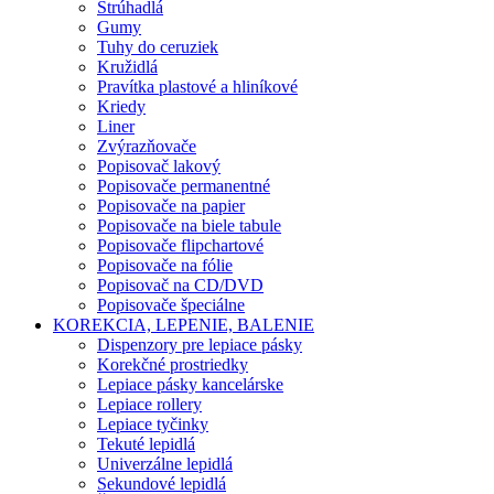
Strúhadlá
Gumy
Tuhy do ceruziek
Kružidlá
Pravítka plastové a hliníkové
Kriedy
Liner
Zvýrazňovače
Popisovač lakový
Popisovače permanentné
Popisovače na papier
Popisovače na biele tabule
Popisovače flipchartové
Popisovače na fólie
Popisovač na CD/DVD
Popisovače špeciálne
KOREKCIA, LEPENIE, BALENIE
Dispenzory pre lepiace pásky
Korekčné prostriedky
Lepiace pásky kancelárske
Lepiace rollery
Lepiace tyčinky
Tekuté lepidlá
Univerzálne lepidlá
Sekundové lepidlá