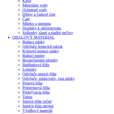
Káva
Minerálne vody
Ochutené vody
Džúsy a ľadové čaje
Čaje
Mlieko a smotana
Doplnky k občerstveniu
Sušienky, slané a sladké pečivo
OBALOVÝ MATERIÁL
Baliace pásky
Odvíjače lepiacich pások
Krepové lepiace pásky
Baliaci papier
Bezpečnostné plomby
Bublinková fólia
Lepenky
Odvíjače stretch fólie
Odvíjače, páskovače, viaz.pásky
Penová fólia
Potravinová fólia
Prekrývacia fólia
Tubus
Stretch fólie ručné
Stretch fólia strojná
Výplňový materiál