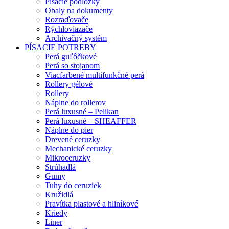
Písacie podložky
Obaly na dokumenty
Rozraďovače
Rýchloviazače
Archivačný systém
PÍSACIE POTREBY
Perá guľôčkové
Perá so stojanom
Viacfarbené multifunkčné perá
Rollery gélové
Rollery
Náplne do rollerov
Perá luxusné – Pelikan
Perá luxusné – SHEAFFER
Náplne do pier
Drevené ceruzky
Mechanické ceruzky
Mikroceruzky
Strúhadlá
Gumy
Tuhy do ceruziek
Kružidlá
Pravítka plastové a hliníkové
Kriedy
Liner