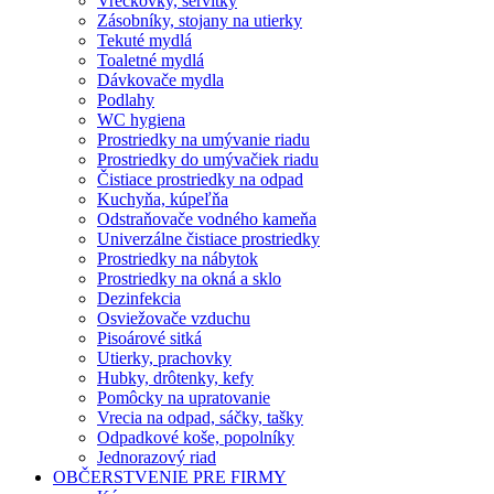
Vreckovky, servítky
Zásobníky, stojany na utierky
Tekuté mydlá
Toaletné mydlá
Dávkovače mydla
Podlahy
WC hygiena
Prostriedky na umývanie riadu
Prostriedky do umývačiek riadu
Čistiace prostriedky na odpad
Kuchyňa, kúpeľňa
Odstraňovače vodného kameňa
Univerzálne čistiace prostriedky
Prostriedky na nábytok
Prostriedky na okná a sklo
Dezinfekcia
Osviežovače vzduchu
Pisoárové sitká
Utierky, prachovky
Hubky, drôtenky, kefy
Pomôcky na upratovanie
Vrecia na odpad, sáčky, tašky
Odpadkové koše, popolníky
Jednorazový riad
OBČERSTVENIE PRE FIRMY