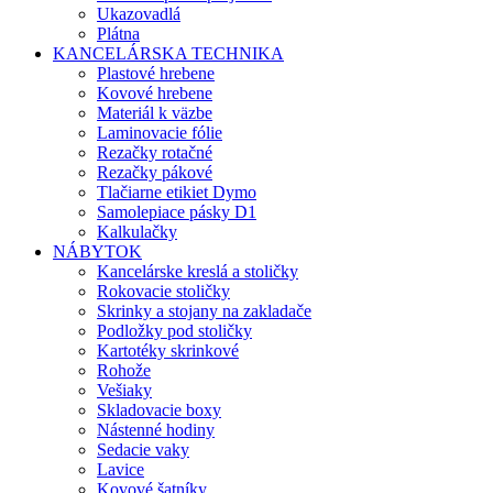
Ukazovadlá
Plátna
KANCELÁRSKA TECHNIKA
Plastové hrebene
Kovové hrebene
Materiál k väzbe
Laminovacie fólie
Rezačky rotačné
Rezačky pákové
Tlačiarne etikiet Dymo
Samolepiace pásky D1
Kalkulačky
NÁBYTOK
Kancelárske kreslá a stoličky
Rokovacie stoličky
Skrinky a stojany na zakladače
Podložky pod stoličky
Kartotéky skrinkové
Rohože
Vešiaky
Skladovacie boxy
Nástenné hodiny
Sedacie vaky
Lavice
Kovové šatníky