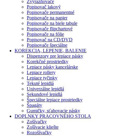
Zvýrazňovače
Popisovač lakový
Popisovače permanentné
Popisovače na papier
Popisovače na biele tabule
Popisovače flipchartové
Popisovače na fólie
Popisovač na CD/DVD
Popisovače špeciálne
KOREKCIA, LEPENIE, BALENIE
Dispenzory pre lepiace pásky
Korekčné prostriedky
Lepiace pásky kancelárske
Lepiace rollery
Lepiace tyčinky
Tekuté lepidlá
Univerzálne lepidlá
Sekundové lepidlá
Špeciálne lepiace prostriedky
Špagáty
Gumičky, sťahovacie pásky
DOPLNKY PRACOVNÉHO STOLA
Zošívačky
Zošívacie kliešte
Rozošívačky