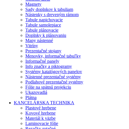
Magnety
Sady doplnkov k tabuliam
Nástenky s dreveným rámom
Tabule napichovacie
Tabule samolepiace
Tabule plánovacie
Doplnky k plánovaniu
Mapy nástenné
Vitríny
Prezentačné stojany
Menovky, informačné tabuľky
Informačné panely
Info značky a piktogramy
Systémy katalógových panelov
Nástenné prezentačné systémy
Podlahové prezentačné systémy
Fólie na spätnú projekciu
Ukazovadlá
Plátna
KANCELÁRSKA TECHNIKA
Plastové hrebene
Kovové hrebene
Materiál k väzbe
Laminovacie fólie
Rezačky rotačné