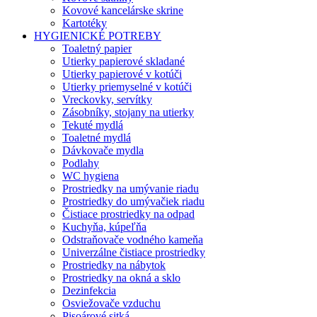
Kovové kancelárske skrine
Kartotéky
HYGIENICKÉ POTREBY
Toaletný papier
Utierky papierové skladané
Utierky papierové v kotúči
Utierky priemyselné v kotúči
Vreckovky, servítky
Zásobníky, stojany na utierky
Tekuté mydlá
Toaletné mydlá
Dávkovače mydla
Podlahy
WC hygiena
Prostriedky na umývanie riadu
Prostriedky do umývačiek riadu
Čistiace prostriedky na odpad
Kuchyňa, kúpeľňa
Odstraňovače vodného kameňa
Univerzálne čistiace prostriedky
Prostriedky na nábytok
Prostriedky na okná a sklo
Dezinfekcia
Osviežovače vzduchu
Pisoárové sitká