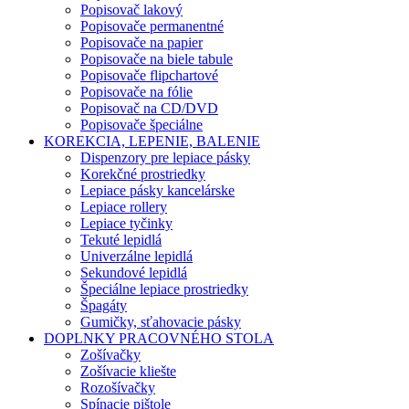
Popisovač lakový
Popisovače permanentné
Popisovače na papier
Popisovače na biele tabule
Popisovače flipchartové
Popisovače na fólie
Popisovač na CD/DVD
Popisovače špeciálne
KOREKCIA, LEPENIE, BALENIE
Dispenzory pre lepiace pásky
Korekčné prostriedky
Lepiace pásky kancelárske
Lepiace rollery
Lepiace tyčinky
Tekuté lepidlá
Univerzálne lepidlá
Sekundové lepidlá
Špeciálne lepiace prostriedky
Špagáty
Gumičky, sťahovacie pásky
DOPLNKY PRACOVNÉHO STOLA
Zošívačky
Zošívacie kliešte
Rozošívačky
Spínacie pištole