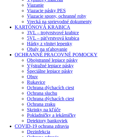
Viazanie
Viazacie pásky PES
Viazacie spony, ochranné rohy
Vrecká na sprievodné dokumenty
KARTÓNOVÁ KRABICA
3VL – trojvrstvové krabice
5VL – päťvrstvová krabica
Hárky z vlnitej lepenky
Obaly na sťahovanie
OCHRANNÉ PRACOVNÉ POMOCKY
Obojstranné lepiace pásky
Výstražné lepiace pásky
Špeciálne lepiace pásky
Obuv
Rukavice
Ochrana dýchacích ciest
Ochrana sluchu
Ochrana dýchacích ciest
Ochrana zraku
Skrinky na kľúče
Pokladničky a lekárničky
Detektory bankoviek
COVID-19 ochrana zdravia
Dezinfekcia