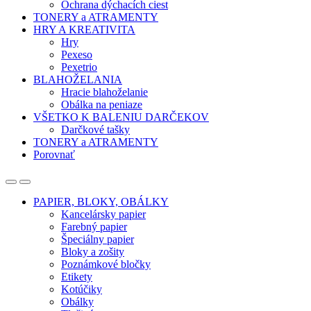
Ochrana dýchacích ciest
TONERY a ATRAMENTY
HRY A KREATIVITA
Hry
Pexeso
Pexetrio
BLAHOŽELANIA
Hracie blahoželanie
Obálka na peniaze
VŠETKO K BALENIU DARČEKOV
Darčkové tašky
TONERY a ATRAMENTY
Porovnať
Open
Close
PAPIER, BLOKY, OBÁLKY
Kancelársky papier
Farebný papier
Špeciálny papier
Bloky a zošity
Poznámkové bločky
Etikety
Kotúčiky
Obálky