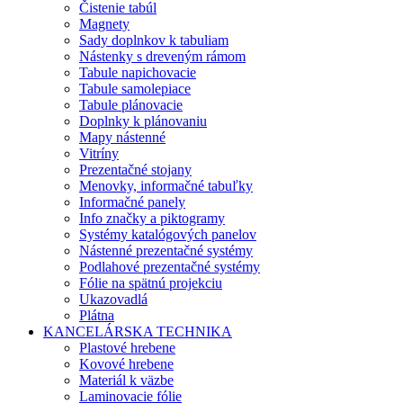
Čistenie tabúl
Magnety
Sady doplnkov k tabuliam
Nástenky s dreveným rámom
Tabule napichovacie
Tabule samolepiace
Tabule plánovacie
Doplnky k plánovaniu
Mapy nástenné
Vitríny
Prezentačné stojany
Menovky, informačné tabuľky
Informačné panely
Info značky a piktogramy
Systémy katalógových panelov
Nástenné prezentačné systémy
Podlahové prezentačné systémy
Fólie na spätnú projekciu
Ukazovadlá
Plátna
KANCELÁRSKA TECHNIKA
Plastové hrebene
Kovové hrebene
Materiál k väzbe
Laminovacie fólie