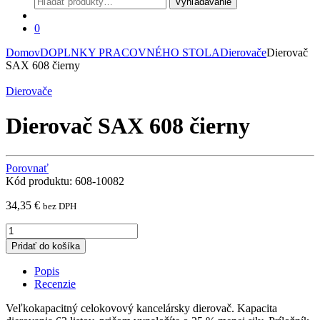
Vyhľadávanie
0
Domov
DOPLNKY PRACOVNÉHO STOLA
Dierovače
Dierovač
SAX 608 čierny
Dierovače
Dierovač SAX 608 čierny
Porovnať
Kód produktu: 608-10082
34,35
€
bez DPH
Dierovač
SAX
Pridať do košíka
608
čierny
Popis
quantity
Recenzie
Veľkokapacitný celokovový kancelársky dierovač. Kapacita