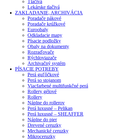
Tlačivá
Lekárske tlačivá
ZAKLADANIE, ARCHIVÁCIA
Poradače pákové
Poradače krúžkové
Euroobaly
Odkladacie mapy
Písacie podložky
Obaly na dokumenty
Rozraďovače
Rýchloviazače
Archivačný systém
PÍSACIE POTREBY
Perá guľôčkové
Perá so stojanom
Viacfarbené multifunkčné perá
Rollery gélové
Rollery
Náplne do rollerov
Perá luxusné – Pelikan
Perá luxusné – SHEAFFER
Náplne do pier
Drevené ceruzky
Mechanické ceruzky
Mikroceruzky