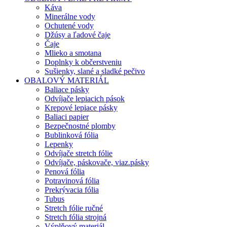
Káva
Minerálne vody
Ochutené vody
Džúsy a ľadové čaje
Čaje
Mlieko a smotana
Doplnky k občerstveniu
Sušienky, slané a sladké pečivo
OBALOVÝ MATERIÁL
Baliace pásky
Odvíjače lepiacich pások
Krepové lepiace pásky
Baliaci papier
Bezpečnostné plomby
Bublinková fólia
Lepenky
Odvíjače stretch fólie
Odvíjače, páskovače, viaz.pásky
Penová fólia
Potravinová fólia
Prekrývacia fólia
Tubus
Stretch fólie ručné
Stretch fólia strojná
Výplňový materiál