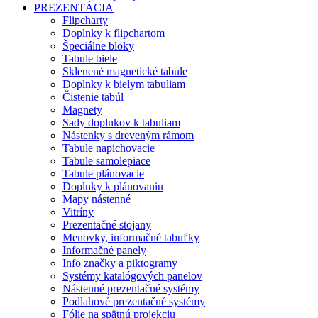
PREZENTÁCIA
Flipcharty
Doplnky k flipchartom
Špeciálne bloky
Tabule biele
Sklenené magnetické tabule
Doplnky k bielym tabuliam
Čistenie tabúl
Magnety
Sady doplnkov k tabuliam
Nástenky s dreveným rámom
Tabule napichovacie
Tabule samolepiace
Tabule plánovacie
Doplnky k plánovaniu
Mapy nástenné
Vitríny
Prezentačné stojany
Menovky, informačné tabuľky
Informačné panely
Info značky a piktogramy
Systémy katalógových panelov
Nástenné prezentačné systémy
Podlahové prezentačné systémy
Fólie na spätnú projekciu