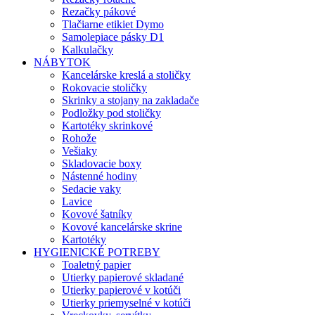
Rezačky pákové
Tlačiarne etikiet Dymo
Samolepiace pásky D1
Kalkulačky
NÁBYTOK
Kancelárske kreslá a stoličky
Rokovacie stoličky
Skrinky a stojany na zakladače
Podložky pod stoličky
Kartotéky skrinkové
Rohože
Vešiaky
Skladovacie boxy
Nástenné hodiny
Sedacie vaky
Lavice
Kovové šatníky
Kovové kancelárske skrine
Kartotéky
HYGIENICKÉ POTREBY
Toaletný papier
Utierky papierové skladané
Utierky papierové v kotúči
Utierky priemyselné v kotúči