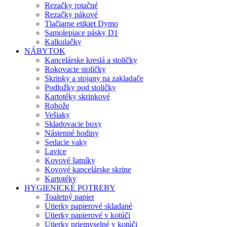
Rezačky rotačné
Rezačky pákové
Tlačiarne etikiet Dymo
Samolepiace pásky D1
Kalkulačky
NÁBYTOK
Kancelárske kreslá a stoličky
Rokovacie stoličky
Skrinky a stojany na zakladače
Podložky pod stoličky
Kartotéky skrinkové
Rohože
Vešiaky
Skladovacie boxy
Nástenné hodiny
Sedacie vaky
Lavice
Kovové šatníky
Kovové kancelárske skrine
Kartotéky
HYGIENICKÉ POTREBY
Toaletný papier
Utierky papierové skladané
Utierky papierové v kotúči
Utierky priemyselné v kotúči