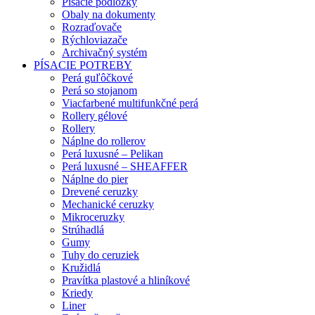
Písacie podložky
Obaly na dokumenty
Rozraďovače
Rýchloviazače
Archivačný systém
PÍSACIE POTREBY
Perá guľôčkové
Perá so stojanom
Viacfarbené multifunkčné perá
Rollery gélové
Rollery
Náplne do rollerov
Perá luxusné – Pelikan
Perá luxusné – SHEAFFER
Náplne do pier
Drevené ceruzky
Mechanické ceruzky
Mikroceruzky
Strúhadlá
Gumy
Tuhy do ceruziek
Kružidlá
Pravítka plastové a hliníkové
Kriedy
Liner