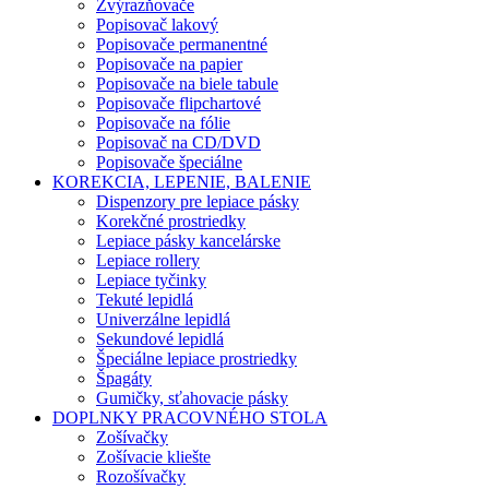
Zvýrazňovače
Popisovač lakový
Popisovače permanentné
Popisovače na papier
Popisovače na biele tabule
Popisovače flipchartové
Popisovače na fólie
Popisovač na CD/DVD
Popisovače špeciálne
KOREKCIA, LEPENIE, BALENIE
Dispenzory pre lepiace pásky
Korekčné prostriedky
Lepiace pásky kancelárske
Lepiace rollery
Lepiace tyčinky
Tekuté lepidlá
Univerzálne lepidlá
Sekundové lepidlá
Špeciálne lepiace prostriedky
Špagáty
Gumičky, sťahovacie pásky
DOPLNKY PRACOVNÉHO STOLA
Zošívačky
Zošívacie kliešte
Rozošívačky