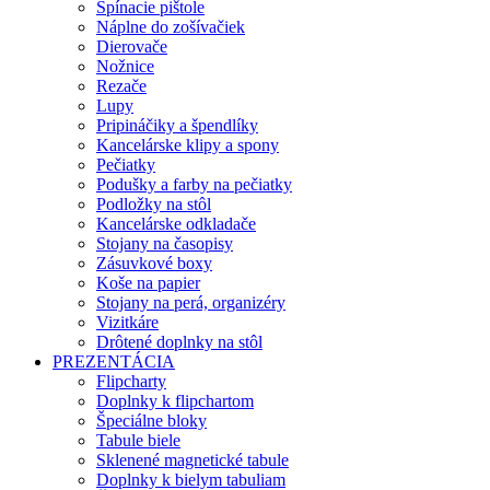
Spínacie pištole
Náplne do zošívačiek
Dierovače
Nožnice
Rezače
Lupy
Pripináčiky a špendlíky
Kancelárske klipy a spony
Pečiatky
Podušky a farby na pečiatky
Podložky na stôl
Kancelárske odkladače
Stojany na časopisy
Zásuvkové boxy
Koše na papier
Stojany na perá, organizéry
Vizitkáre
Drôtené doplnky na stôl
PREZENTÁCIA
Flipcharty
Doplnky k flipchartom
Špeciálne bloky
Tabule biele
Sklenené magnetické tabule
Doplnky k bielym tabuliam