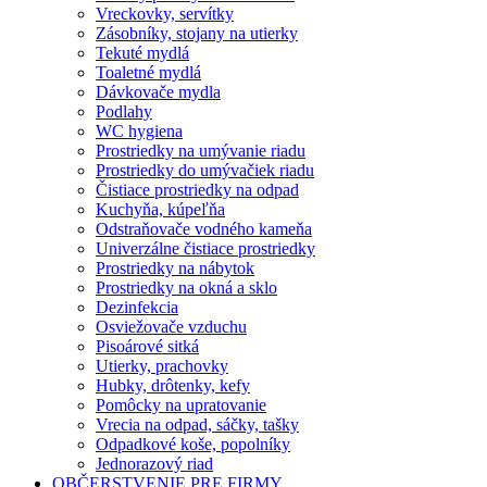
Vreckovky, servítky
Zásobníky, stojany na utierky
Tekuté mydlá
Toaletné mydlá
Dávkovače mydla
Podlahy
WC hygiena
Prostriedky na umývanie riadu
Prostriedky do umývačiek riadu
Čistiace prostriedky na odpad
Kuchyňa, kúpeľňa
Odstraňovače vodného kameňa
Univerzálne čistiace prostriedky
Prostriedky na nábytok
Prostriedky na okná a sklo
Dezinfekcia
Osviežovače vzduchu
Pisoárové sitká
Utierky, prachovky
Hubky, drôtenky, kefy
Pomôcky na upratovanie
Vrecia na odpad, sáčky, tašky
Odpadkové koše, popolníky
Jednorazový riad
OBČERSTVENIE PRE FIRMY