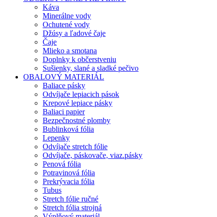
Káva
Minerálne vody
Ochutené vody
Džúsy a ľadové čaje
Čaje
Mlieko a smotana
Doplnky k občerstveniu
Sušienky, slané a sladké pečivo
OBALOVÝ MATERIÁL
Baliace pásky
Odvíjače lepiacich pások
Krepové lepiace pásky
Baliaci papier
Bezpečnostné plomby
Bublinková fólia
Lepenky
Odvíjače stretch fólie
Odvíjače, páskovače, viaz.pásky
Penová fólia
Potravinová fólia
Prekrývacia fólia
Tubus
Stretch fólie ručné
Stretch fólia strojná
Výplňový materiál