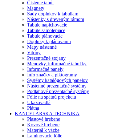
Čistenie tabúl
Magnety
Sady doplnkov k tabuliam
Nástenky s dreveným rámom
Tabule napichovacie
Tabule samolepiace
Tabule plánovacie
Doplnky k plánovaniu
Mapy nástenné
Vitríny
Prezentačné stojany
Menovky, informačné tabuľky
Informačné panely
Info značky a piktogramy
Systémy katalógových panelov
Nástenné prezentačné systémy
Podlahové prezentačné systémy
Fólie na spätnú projekciu
Ukazovadlá
Plátna
KANCELÁRSKA TECHNIKA
Plastové hrebene
Kovové hrebene
Materiál k väzbe
Laminovacie fólie