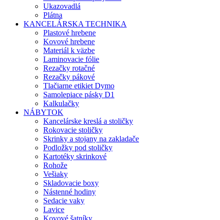
Ukazovadlá
Plátna
KANCELÁRSKA TECHNIKA
Plastové hrebene
Kovové hrebene
Materiál k väzbe
Laminovacie fólie
Rezačky rotačné
Rezačky pákové
Tlačiarne etikiet Dymo
Samolepiace pásky D1
Kalkulačky
NÁBYTOK
Kancelárske kreslá a stoličky
Rokovacie stoličky
Skrinky a stojany na zakladače
Podložky pod stoličky
Kartotéky skrinkové
Rohože
Vešiaky
Skladovacie boxy
Nástenné hodiny
Sedacie vaky
Lavice
Kovové šatníky