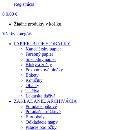
Registrácia
0
0,00
€
Žiadne produkty v košíku.
Všetky kategórie
PAPIER, BLOKY, OBÁLKY
Kancelársky papier
Farebný papier
Špeciálny papier
Bloky a zošity
Poznámkové bločky
Etikety
Kotúčiky
Obálky
Tlačivá
Lekárske tlačivá
ZAKLADANIE, ARCHIVÁCIA
Poradače pákové
Poradače krúžkové
Euroobaly
Odkladacie mapy
Písacie podložky