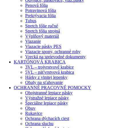
Odvíjače, páskovače, viaz.pásky
Penová fólia
Potravinová fólia
Prekrývacia fólia
Tubus
Stretch fólie ručné
Stretch fólia strojná
Výplňový materiál
Viazanie
Viazacie pásky PES
Viazacie spony, ochranné rohy
Vrecká na sprievodné dokumenty
KARTÓNOVÁ KRABICA
3VL – trojvrstvové krabice
5VL – päťvrstvová krabica
Hárky z vlnitej lepenky
Obaly na sťahovanie
OCHRANNÉ PRACOVNÉ POMOCKY
Obojstranné lepiace pásky
Výstražné lepiace pásky
Špeciálne lepiace pásky
Obuv
Rukavice
Ochrana dýchacích ciest
Ochrana sluchu