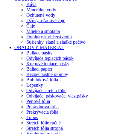
Káva
Minerálne vody
Ochutené vody
Džúsy a ľadové čaje
Čaje
Mlieko a smotana
Doplnky k občerstveniu
Sušienky, slané a sladké pečivo
OBALOVÝ MATERIÁL
Baliace pásky
Odvíjače lepiacich pások
Krepové lepiace pásky
Baliaci papier
Bezpečnostné plomby
Bublinková fólia
Lepenky
Odvíjače stretch fólie
Odvíjače, páskovače, viaz.pásky
Penová fólia
Potravinová fólia
Prekrývacia fólia
Tubus
Stretch fólie ručné
Stretch fólia strojná
Výplňový materiál