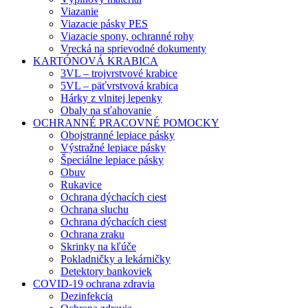
Viazanie
Viazacie pásky PES
Viazacie spony, ochranné rohy
Vrecká na sprievodné dokumenty
KARTÓNOVÁ KRABICA
3VL – trojvrstvové krabice
5VL – päťvrstvová krabica
Hárky z vlnitej lepenky
Obaly na sťahovanie
OCHRANNÉ PRACOVNÉ POMOCKY
Obojstranné lepiace pásky
Výstražné lepiace pásky
Špeciálne lepiace pásky
Obuv
Rukavice
Ochrana dýchacích ciest
Ochrana sluchu
Ochrana dýchacích ciest
Ochrana zraku
Skrinky na kľúče
Pokladničky a lekárničky
Detektory bankoviek
COVID-19 ochrana zdravia
Dezinfekcia