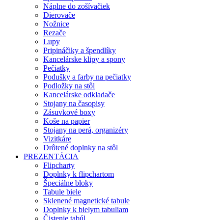
Náplne do zošívačiek
Dierovače
Nožnice
Rezače
Lupy
Pripináčiky a špendlíky
Kancelárske klipy a spony
Pečiatky
Podušky a farby na pečiatky
Podložky na stôl
Kancelárske odkladače
Stojany na časopisy
Zásuvkové boxy
Koše na papier
Stojany na perá, organizéry
Vizitkáre
Drôtené doplnky na stôl
PREZENTÁCIA
Flipcharty
Doplnky k flipchartom
Špeciálne bloky
Tabule biele
Sklenené magnetické tabule
Doplnky k bielym tabuliam
Čistenie tabúl