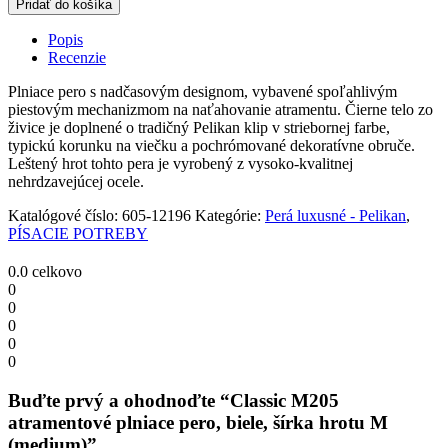
Pridať do košíka
atramentové
plniace
Popis
pero,
Recenzie
biele,
šírka
Plniace pero s nadčasovým designom, vybavené spoľahlivým
hrotu
piestovým mechanizmom na naťahovanie atramentu. Čierne telo zo
M
živice je doplnené o tradičný Pelikan klip v striebornej farbe,
(medium)
typickú korunku na viečku a pochrómované dekoratívne obruče.
quantity
Leštený hrot tohto pera je vyrobený z vysoko-kvalitnej
nehrdzavejúcej ocele.
Katalógové číslo:
605-12196
Kategórie:
Perá luxusné - Pelikan
,
PÍSACIE POTREBY
0.0
celkovo
0
0
0
0
0
Buďte prvý a ohodnoďte “Classic M205
atramentové plniace pero, biele, šírka hrotu M
(medium)”