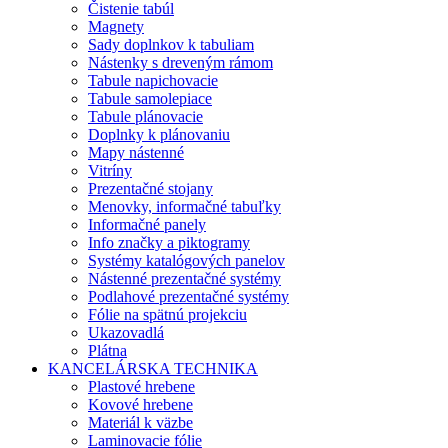
Čistenie tabúl
Magnety
Sady doplnkov k tabuliam
Nástenky s dreveným rámom
Tabule napichovacie
Tabule samolepiace
Tabule plánovacie
Doplnky k plánovaniu
Mapy nástenné
Vitríny
Prezentačné stojany
Menovky, informačné tabuľky
Informačné panely
Info značky a piktogramy
Systémy katalógových panelov
Nástenné prezentačné systémy
Podlahové prezentačné systémy
Fólie na spätnú projekciu
Ukazovadlá
Plátna
KANCELÁRSKA TECHNIKA
Plastové hrebene
Kovové hrebene
Materiál k väzbe
Laminovacie fólie