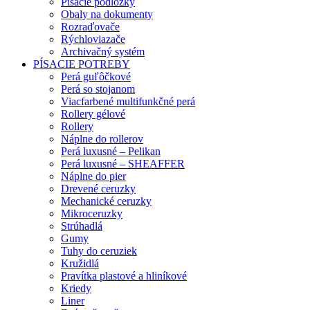
Písacie podložky
Obaly na dokumenty
Rozraďovače
Rýchloviazače
Archivačný systém
PÍSACIE POTREBY
Perá guľôčkové
Perá so stojanom
Viacfarbené multifunkčné perá
Rollery gélové
Rollery
Náplne do rollerov
Perá luxusné – Pelikan
Perá luxusné – SHEAFFER
Náplne do pier
Drevené ceruzky
Mechanické ceruzky
Mikroceruzky
Strúhadlá
Gumy
Tuhy do ceruziek
Kružidlá
Pravítka plastové a hliníkové
Kriedy
Liner