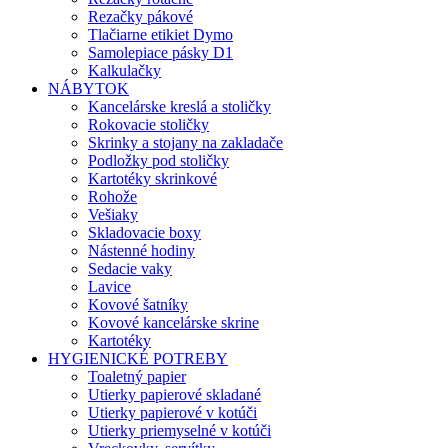
Rezačky pákové
Tlačiarne etikiet Dymo
Samolepiace pásky D1
Kalkulačky
NÁBYTOK
Kancelárske kreslá a stoličky
Rokovacie stoličky
Skrinky a stojany na zakladače
Podložky pod stoličky
Kartotéky skrinkové
Rohože
Vešiaky
Skladovacie boxy
Nástenné hodiny
Sedacie vaky
Lavice
Kovové šatníky
Kovové kancelárske skrine
Kartotéky
HYGIENICKÉ POTREBY
Toaletný papier
Utierky papierové skladané
Utierky papierové v kotúči
Utierky priemyselné v kotúči