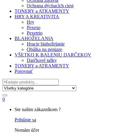
Ochrana zdravia
Ochrana dýchacích ciest
TONERY a ATRAMENTY
HRY A KREATIVITA
Hry
Pexeso
Pexetrio
BLAHOŽELANIA
Hracie blahoželanie
Obálka na peniaze
VŠETKO K BALENIU DARČEKOV
Darčkové tašky
TONERY a ATRAMENTY
Porovnať
Hľadať
0
My
Ste našim zákazníkom ?
Account
Prihláste sa
Nemám účet