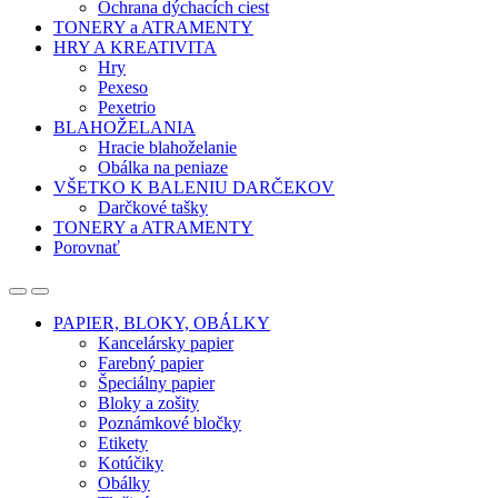
Ochrana dýchacích ciest
TONERY a ATRAMENTY
HRY A KREATIVITA
Hry
Pexeso
Pexetrio
BLAHOŽELANIA
Hracie blahoželanie
Obálka na peniaze
VŠETKO K BALENIU DARČEKOV
Darčkové tašky
TONERY a ATRAMENTY
Porovnať
Open
Close
PAPIER, BLOKY, OBÁLKY
Kancelársky papier
Farebný papier
Špeciálny papier
Bloky a zošity
Poznámkové bločky
Etikety
Kotúčiky
Obálky