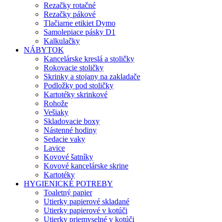
Rezačky rotačné
Rezačky pákové
Tlačiarne etikiet Dymo
Samolepiace pásky D1
Kalkulačky
NÁBYTOK
Kancelárske kreslá a stoličky
Rokovacie stoličky
Skrinky a stojany na zakladače
Podložky pod stoličky
Kartotéky skrinkové
Rohože
Vešiaky
Skladovacie boxy
Nástenné hodiny
Sedacie vaky
Lavice
Kovové šatníky
Kovové kancelárske skrine
Kartotéky
HYGIENICKÉ POTREBY
Toaletný papier
Utierky papierové skladané
Utierky papierové v kotúči
Utierky priemyselné v kotúči