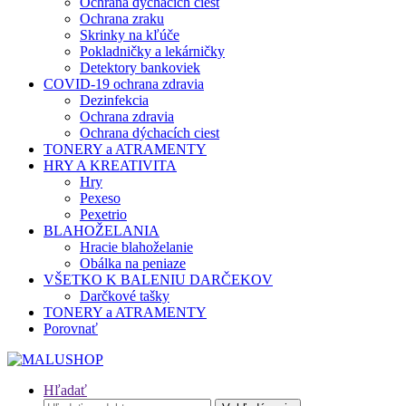
Ochrana dýchacích ciest
Ochrana zraku
Skrinky na kľúče
Pokladničky a lekárničky
Detektory bankoviek
COVID-19 ochrana zdravia
Dezinfekcia
Ochrana zdravia
Ochrana dýchacích ciest
TONERY a ATRAMENTY
HRY A KREATIVITA
Hry
Pexeso
Pexetrio
BLAHOŽELANIA
Hracie blahoželanie
Obálka na peniaze
VŠETKO K BALENIU DARČEKOV
Darčkové tašky
TONERY a ATRAMENTY
Porovnať
Hľadať
Hľadať: