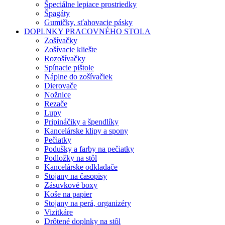
Špeciálne lepiace prostriedky
Špagáty
Gumičky, sťahovacie pásky
DOPLNKY PRACOVNÉHO STOLA
Zošívačky
Zošívacie kliešte
Rozošívačky
Spínacie pištole
Náplne do zošívačiek
Dierovače
Nožnice
Rezače
Lupy
Pripináčiky a špendlíky
Kancelárske klipy a spony
Pečiatky
Podušky a farby na pečiatky
Podložky na stôl
Kancelárske odkladače
Stojany na časopisy
Zásuvkové boxy
Koše na papier
Stojany na perá, organizéry
Vizitkáre
Drôtené doplnky na stôl