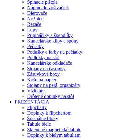
Spínacie pištole
Náplne do zošívačiek
Dierovače
Nožnice
Rezače
Lupy
Pripináčiky a špendlíky
Kancelárske klipy a spony
Pečiatky
Podušky a farby na pečiatky
Podložky na stôl
Kancelárske odkladače
Stojany na časopisy
Zásuvkové boxy
Koše na papier
Stojany na perá, organizéry
Vizitkáre
Drôtené doplnky na stôl
PREZENTÁCIA
Flipcharty
Doplnky k flipchartom
Špeciálne bloky
Tabule biele
Sklenené magnetické tabule
Doplnky k bielym tabuliam