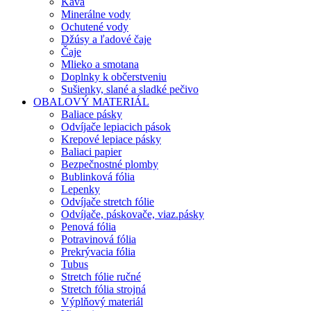
Káva
Minerálne vody
Ochutené vody
Džúsy a ľadové čaje
Čaje
Mlieko a smotana
Doplnky k občerstveniu
Sušienky, slané a sladké pečivo
OBALOVÝ MATERIÁL
Baliace pásky
Odvíjače lepiacich pások
Krepové lepiace pásky
Baliaci papier
Bezpečnostné plomby
Bublinková fólia
Lepenky
Odvíjače stretch fólie
Odvíjače, páskovače, viaz.pásky
Penová fólia
Potravinová fólia
Prekrývacia fólia
Tubus
Stretch fólie ručné
Stretch fólia strojná
Výplňový materiál