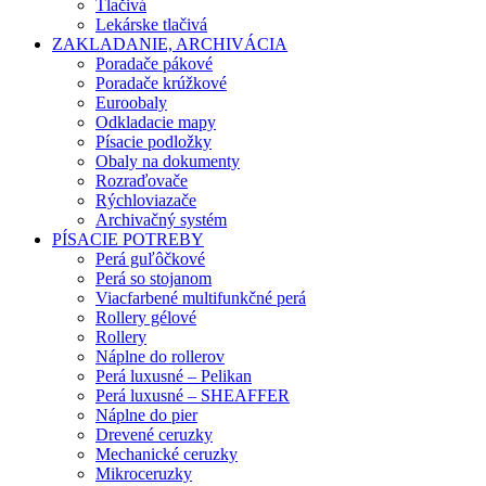
Tlačivá
Lekárske tlačivá
ZAKLADANIE, ARCHIVÁCIA
Poradače pákové
Poradače krúžkové
Euroobaly
Odkladacie mapy
Písacie podložky
Obaly na dokumenty
Rozraďovače
Rýchloviazače
Archivačný systém
PÍSACIE POTREBY
Perá guľôčkové
Perá so stojanom
Viacfarbené multifunkčné perá
Rollery gélové
Rollery
Náplne do rollerov
Perá luxusné – Pelikan
Perá luxusné – SHEAFFER
Náplne do pier
Drevené ceruzky
Mechanické ceruzky
Mikroceruzky