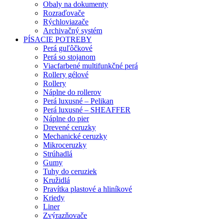
Obaly na dokumenty
Rozraďovače
Rýchloviazače
Archivačný systém
PÍSACIE POTREBY
Perá guľôčkové
Perá so stojanom
Viacfarbené multifunkčné perá
Rollery gélové
Rollery
Náplne do rollerov
Perá luxusné – Pelikan
Perá luxusné – SHEAFFER
Náplne do pier
Drevené ceruzky
Mechanické ceruzky
Mikroceruzky
Strúhadlá
Gumy
Tuhy do ceruziek
Kružidlá
Pravítka plastové a hliníkové
Kriedy
Liner
Zvýrazňovače