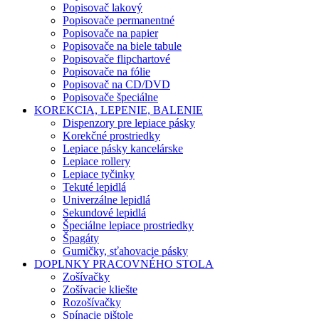
Popisovač lakový
Popisovače permanentné
Popisovače na papier
Popisovače na biele tabule
Popisovače flipchartové
Popisovače na fólie
Popisovač na CD/DVD
Popisovače špeciálne
KOREKCIA, LEPENIE, BALENIE
Dispenzory pre lepiace pásky
Korekčné prostriedky
Lepiace pásky kancelárske
Lepiace rollery
Lepiace tyčinky
Tekuté lepidlá
Univerzálne lepidlá
Sekundové lepidlá
Špeciálne lepiace prostriedky
Špagáty
Gumičky, sťahovacie pásky
DOPLNKY PRACOVNÉHO STOLA
Zošívačky
Zošívacie kliešte
Rozošívačky
Spínacie pištole