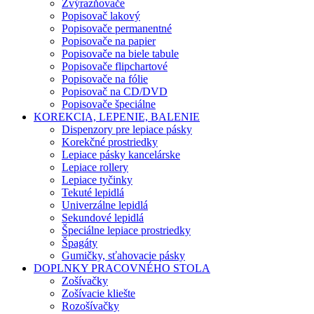
Zvýrazňovače
Popisovač lakový
Popisovače permanentné
Popisovače na papier
Popisovače na biele tabule
Popisovače flipchartové
Popisovače na fólie
Popisovač na CD/DVD
Popisovače špeciálne
KOREKCIA, LEPENIE, BALENIE
Dispenzory pre lepiace pásky
Korekčné prostriedky
Lepiace pásky kancelárske
Lepiace rollery
Lepiace tyčinky
Tekuté lepidlá
Univerzálne lepidlá
Sekundové lepidlá
Špeciálne lepiace prostriedky
Špagáty
Gumičky, sťahovacie pásky
DOPLNKY PRACOVNÉHO STOLA
Zošívačky
Zošívacie kliešte
Rozošívačky