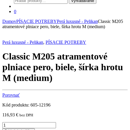
Vyhľadávanie
0
Domov
PÍSACIE POTREBY
Perá luxusné - Pelikan
Classic M205
atramentové plniace pero, biele, šírka hrotu M (medium)
Perá luxusné - Pelikan
,
PÍSACIE POTREBY
Classic M205 atramentové
plniace pero, biele, šírka hrotu
M (medium)
Porovnať
Kód produktu: 605-12196
116,93
€
bez DPH
Classic
M205