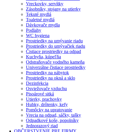
Vreckovky, servítky
Zásobníky, stojany na utierky
Tekuté mydlá
Toaletné mydlá
Dávkovače mydla
Podlahy
WC hygiena
Prostriedky na umývanie riadu
Prostriedky do umývačiek riadu
Čistiace prostriedky na odpad
Kuchyňa, kúpeľňa
Odstraňovače vodného kameňa
Univerzálne čistiace prostriedky
Prostriedky na nábytok
Prostriedky na okná a sklo
Dezinfekcia
Osviežovače vzduchu
Pisoárové sitká
Utierky, prachovky
Hubky, drôtenky, kefy
Pomôcky na upratovanie
Vrecia na odpad, sáčky, tašky
Odpadkové koše, popolníky
Jednorazový riad
OBČERSTVENIE PRE FIRMY