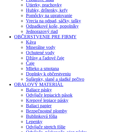
Utierky, prachovky
Hubky, drôtenky, kefy
Pomôcky na upratovanie
Vrecia na odpad, sáčky, tašky
Odpadkové koše, popolníky
Jednorazový riad
OBČERSTVENIE PRE FIRMY
Káva
Minerálne vody
Ochutené vody
Džúsy a ľadové čaje
Čaje
Mlieko a smotana
Doplnky k občerstveniu
Sušienky, slané a sladké pečivo
OBALOVÝ MATERIÁL
Baliace pásky
Odvíjače lepiacich pások
Krepové lepiace pásky
Baliaci papier
Bezpečnostné plomby
Bublinková fólia
Lepenky
Odvíjače stretch fólie