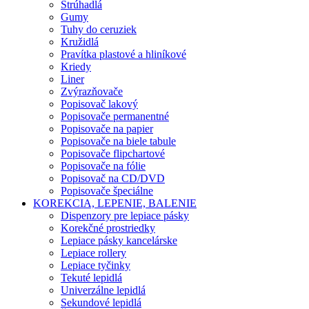
Strúhadlá
Gumy
Tuhy do ceruziek
Kružidlá
Pravítka plastové a hliníkové
Kriedy
Liner
Zvýrazňovače
Popisovač lakový
Popisovače permanentné
Popisovače na papier
Popisovače na biele tabule
Popisovače flipchartové
Popisovače na fólie
Popisovač na CD/DVD
Popisovače špeciálne
KOREKCIA, LEPENIE, BALENIE
Dispenzory pre lepiace pásky
Korekčné prostriedky
Lepiace pásky kancelárske
Lepiace rollery
Lepiace tyčinky
Tekuté lepidlá
Univerzálne lepidlá
Sekundové lepidlá