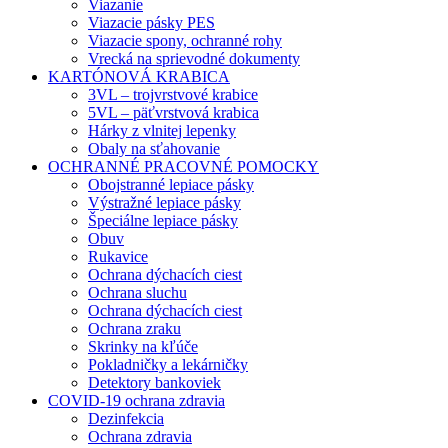
Viazanie
Viazacie pásky PES
Viazacie spony, ochranné rohy
Vrecká na sprievodné dokumenty
KARTÓNOVÁ KRABICA
3VL – trojvrstvové krabice
5VL – päťvrstvová krabica
Hárky z vlnitej lepenky
Obaly na sťahovanie
OCHRANNÉ PRACOVNÉ POMOCKY
Obojstranné lepiace pásky
Výstražné lepiace pásky
Špeciálne lepiace pásky
Obuv
Rukavice
Ochrana dýchacích ciest
Ochrana sluchu
Ochrana dýchacích ciest
Ochrana zraku
Skrinky na kľúče
Pokladničky a lekárničky
Detektory bankoviek
COVID-19 ochrana zdravia
Dezinfekcia
Ochrana zdravia