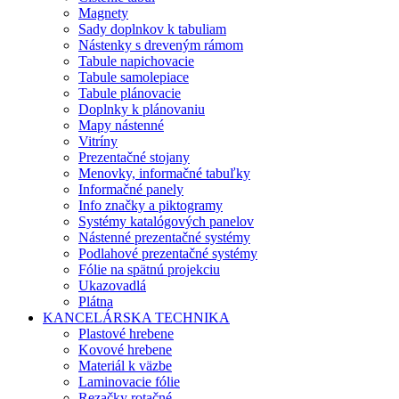
Magnety
Sady doplnkov k tabuliam
Nástenky s dreveným rámom
Tabule napichovacie
Tabule samolepiace
Tabule plánovacie
Doplnky k plánovaniu
Mapy nástenné
Vitríny
Prezentačné stojany
Menovky, informačné tabuľky
Informačné panely
Info značky a piktogramy
Systémy katalógových panelov
Nástenné prezentačné systémy
Podlahové prezentačné systémy
Fólie na spätnú projekciu
Ukazovadlá
Plátna
KANCELÁRSKA TECHNIKA
Plastové hrebene
Kovové hrebene
Materiál k väzbe
Laminovacie fólie
Rezačky rotačné