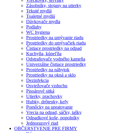
Vreckovky, servítky
Zásobníky, stojany na utierky
Tekuté mydlá
Toaletné mydlá
Dávkovače mydla
Podlahy
WC hygiena
Prostriedky na umývanie riadu
Prostriedky do umývačiek riadu
Čistiace prostriedky na odpad
Kuchyňa, kúpeľňa
Odstraňovače vodného kameňa
Univerzálne čistiace prostriedky
Prostriedky na nábytok
Prostriedky na okná a sklo
Dezinfekcia
Osviežovače vzduchu
Pisoárové sitká
Utierky, prachovky
Hubky, drôtenky, kefy
Pomôcky na upratovanie
Vrecia na odpad, sáčky, tašky
Odpadkové koše, popolníky
Jednorazový riad
OBČERSTVENIE PRE FIRMY