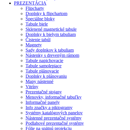
PREZENTÁCIA
Flipcharty
Doplnky k flipchartom
Špeciálne bloky
Tabule biele
Sklenené magnetické tabule
Doplnky k bielym tabuliam
Čistenie tabúl
Magnety
Sady doplnkov k tabuliam
Nástenky s dreveným rámom
Tabule napichovacie
Tabule samolepiace
Tabule plánovacie
Doplnky k plánovaniu
Mapy nástenné
Vitríny
Prezentačné stojany
Menovky, informačné tabuľky
Informačné panely
Info značky a piktogramy
Systémy katalógových panelov
Nástenné prezentačné systémy
Podlahové prezentačné systémy
Fólie na spätnú projekciu