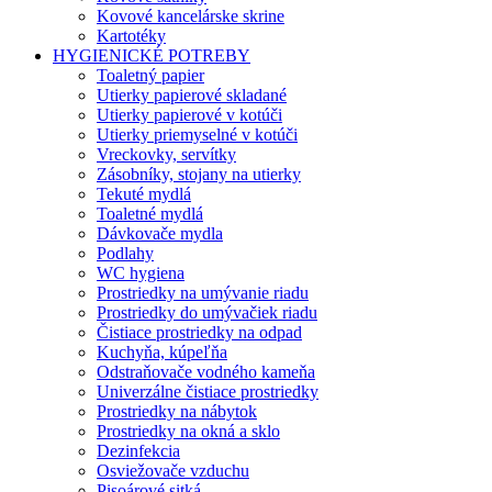
Kovové kancelárske skrine
Kartotéky
HYGIENICKÉ POTREBY
Toaletný papier
Utierky papierové skladané
Utierky papierové v kotúči
Utierky priemyselné v kotúči
Vreckovky, servítky
Zásobníky, stojany na utierky
Tekuté mydlá
Toaletné mydlá
Dávkovače mydla
Podlahy
WC hygiena
Prostriedky na umývanie riadu
Prostriedky do umývačiek riadu
Čistiace prostriedky na odpad
Kuchyňa, kúpeľňa
Odstraňovače vodného kameňa
Univerzálne čistiace prostriedky
Prostriedky na nábytok
Prostriedky na okná a sklo
Dezinfekcia
Osviežovače vzduchu
Pisoárové sitká