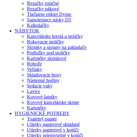
Rezačky rotačné
Rezačky pákové
Tlačiarne etikiet Dymo
Samolepiace pásky D1
Kalkulačky
NÁBYTOK
Kancelárske kreslá a stoličky
Rokovacie stoličky
Skrinky a stojany na zakladače
Podložky pod stoličky
Kartotéky skrinkové
Rohože
Vešiaky
Skladovacie boxy
Nástenné hodiny
Sedacie vaky
Lavice
Kovové šatníky
Kovové kancelárske skrine
Kartotéky
HYGIENICKÉ POTREBY
Toaletný papier
Utierky papierové skladané
Utierky papierové v kotúči
Utierky priemyselné v kotúči