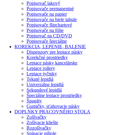
Popisovač lakový
Popisovače permanentné
Popisovače na papier
Popisovače na biele tabule
Popisovače flipchartové
Popisovače na fólie
Popisovač na CD/DVD
Popisovače špeciálne
KOREKCIA, LEPENIE, BALENIE
Dispenzory pre lepiace pásky
Korekčné prostriedky
Lepiace pásky kancelárske
Lepiace rollery
Lepiace tyčinky
Tekuté lepidlá
Univerzálne lepidlá
Sekundové lepidlá
Špeciálne lepiace prostriedky
Špagáty
Gumičky, sťahovacie pásky
DOPLNKY PRACOVNÉHO STOLA
Zošívačky
Zošívacie kliešte
Rozošívačky
Spínacie pištole