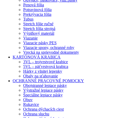
Odvíjače, páskovače, viaz.pásky
Penová fólia
Potravinová fólia
Prekrývacia fólia
Tubus
Stretch fólie ručné
Stretch fólia strojná
Výplňový materiál
Viazanie
Viazacie pásky PES
Viazacie spony, ochranné rohy
Vrecká na sprievodné dokumenty
KARTÓNOVÁ KRABICA
3VL – trojvrstvové krabice
5VL – päťvrstvová krabica
Hárky z vlnitej lepenky
Obaly na sťahovanie
OCHRANNÉ PRACOVNÉ POMOCKY
Obojstranné lepiace pásky
Výstražné lepiace pásky
Špeciálne lepiace pásky
Obuv
Rukavice
Ochrana dýchacích ciest
Ochrana sluchu