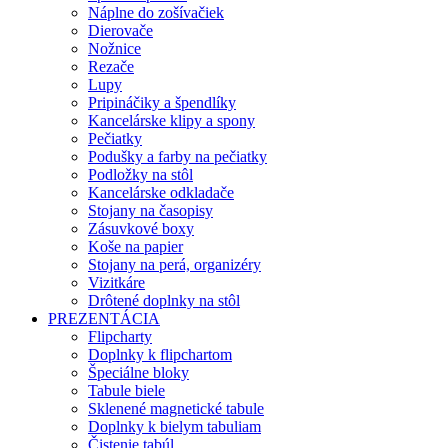
Náplne do zošívačiek
Dierovače
Nožnice
Rezače
Lupy
Pripináčiky a špendlíky
Kancelárske klipy a spony
Pečiatky
Podušky a farby na pečiatky
Podložky na stôl
Kancelárske odkladače
Stojany na časopisy
Zásuvkové boxy
Koše na papier
Stojany na perá, organizéry
Vizitkáre
Drôtené doplnky na stôl
PREZENTÁCIA
Flipcharty
Doplnky k flipchartom
Špeciálne bloky
Tabule biele
Sklenené magnetické tabule
Doplnky k bielym tabuliam
Čistenie tabúl