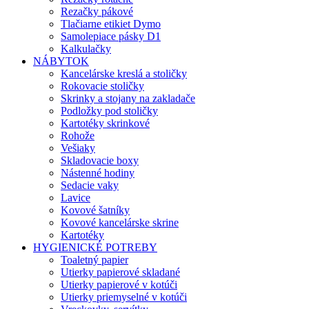
Rezačky pákové
Tlačiarne etikiet Dymo
Samolepiace pásky D1
Kalkulačky
NÁBYTOK
Kancelárske kreslá a stoličky
Rokovacie stoličky
Skrinky a stojany na zakladače
Podložky pod stoličky
Kartotéky skrinkové
Rohože
Vešiaky
Skladovacie boxy
Nástenné hodiny
Sedacie vaky
Lavice
Kovové šatníky
Kovové kancelárske skrine
Kartotéky
HYGIENICKÉ POTREBY
Toaletný papier
Utierky papierové skladané
Utierky papierové v kotúči
Utierky priemyselné v kotúči