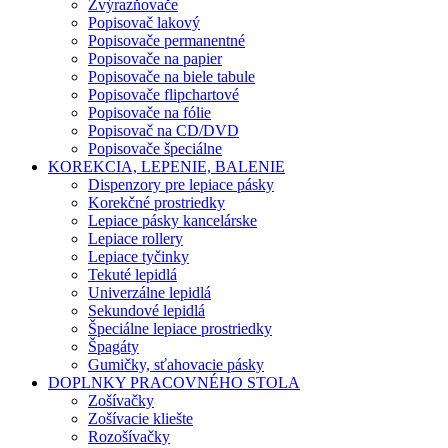
Zvýrazňovače
Popisovač lakový
Popisovače permanentné
Popisovače na papier
Popisovače na biele tabule
Popisovače flipchartové
Popisovače na fólie
Popisovač na CD/DVD
Popisovače špeciálne
KOREKCIA, LEPENIE, BALENIE
Dispenzory pre lepiace pásky
Korekčné prostriedky
Lepiace pásky kancelárske
Lepiace rollery
Lepiace tyčinky
Tekuté lepidlá
Univerzálne lepidlá
Sekundové lepidlá
Špeciálne lepiace prostriedky
Špagáty
Gumičky, sťahovacie pásky
DOPLNKY PRACOVNÉHO STOLA
Zošívačky
Zošívacie kliešte
Rozošívačky