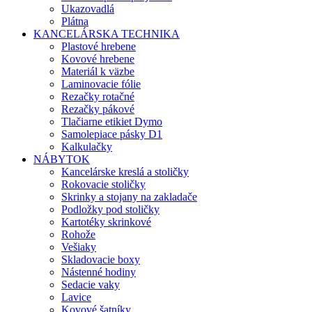
Ukazovadlá
Plátna
KANCELÁRSKA TECHNIKA
Plastové hrebene
Kovové hrebene
Materiál k väzbe
Laminovacie fólie
Rezačky rotačné
Rezačky pákové
Tlačiarne etikiet Dymo
Samolepiace pásky D1
Kalkulačky
NÁBYTOK
Kancelárske kreslá a stoličky
Rokovacie stoličky
Skrinky a stojany na zakladače
Podložky pod stoličky
Kartotéky skrinkové
Rohože
Vešiaky
Skladovacie boxy
Nástenné hodiny
Sedacie vaky
Lavice
Kovové šatníky