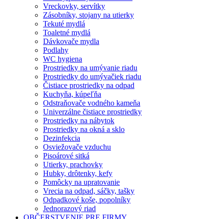
Vreckovky, servítky
Zásobníky, stojany na utierky
Tekuté mydlá
Toaletné mydlá
Dávkovače mydla
Podlahy
WC hygiena
Prostriedky na umývanie riadu
Prostriedky do umývačiek riadu
Čistiace prostriedky na odpad
Kuchyňa, kúpeľňa
Odstraňovače vodného kameňa
Univerzálne čistiace prostriedky
Prostriedky na nábytok
Prostriedky na okná a sklo
Dezinfekcia
Osviežovače vzduchu
Pisoárové sitká
Utierky, prachovky
Hubky, drôtenky, kefy
Pomôcky na upratovanie
Vrecia na odpad, sáčky, tašky
Odpadkové koše, popolníky
Jednorazový riad
OBČERSTVENIE PRE FIRMY