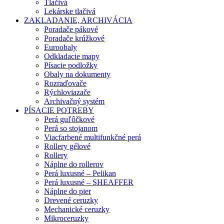
Tlačivá
Lekárske tlačivá
ZAKLADANIE, ARCHIVÁCIA
Poradače pákové
Poradače krúžkové
Euroobaly
Odkladacie mapy
Písacie podložky
Obaly na dokumenty
Rozraďovače
Rýchloviazače
Archivačný systém
PÍSACIE POTREBY
Perá guľôčkové
Perá so stojanom
Viacfarbené multifunkčné perá
Rollery gélové
Rollery
Náplne do rollerov
Perá luxusné – Pelikan
Perá luxusné – SHEAFFER
Náplne do pier
Drevené ceruzky
Mechanické ceruzky
Mikroceruzky