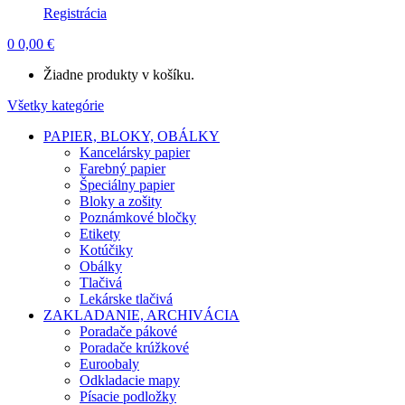
Registrácia
0
0,00
€
Žiadne produkty v košíku.
Všetky kategórie
PAPIER, BLOKY, OBÁLKY
Kancelársky papier
Farebný papier
Špeciálny papier
Bloky a zošity
Poznámkové bločky
Etikety
Kotúčiky
Obálky
Tlačivá
Lekárske tlačivá
ZAKLADANIE, ARCHIVÁCIA
Poradače pákové
Poradače krúžkové
Euroobaly
Odkladacie mapy
Písacie podložky