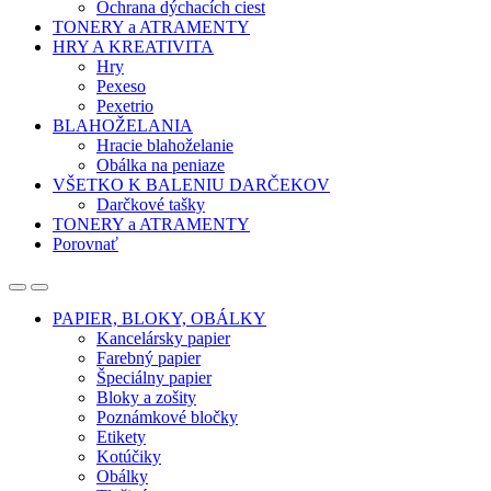
Ochrana dýchacích ciest
TONERY a ATRAMENTY
HRY A KREATIVITA
Hry
Pexeso
Pexetrio
BLAHOŽELANIA
Hracie blahoželanie
Obálka na peniaze
VŠETKO K BALENIU DARČEKOV
Darčkové tašky
TONERY a ATRAMENTY
Porovnať
Open
Close
PAPIER, BLOKY, OBÁLKY
Kancelársky papier
Farebný papier
Špeciálny papier
Bloky a zošity
Poznámkové bločky
Etikety
Kotúčiky
Obálky