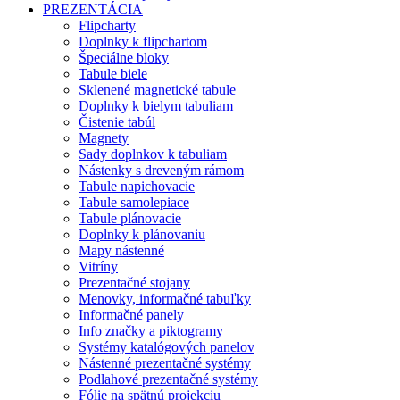
PREZENTÁCIA
Flipcharty
Doplnky k flipchartom
Špeciálne bloky
Tabule biele
Sklenené magnetické tabule
Doplnky k bielym tabuliam
Čistenie tabúl
Magnety
Sady doplnkov k tabuliam
Nástenky s dreveným rámom
Tabule napichovacie
Tabule samolepiace
Tabule plánovacie
Doplnky k plánovaniu
Mapy nástenné
Vitríny
Prezentačné stojany
Menovky, informačné tabuľky
Informačné panely
Info značky a piktogramy
Systémy katalógových panelov
Nástenné prezentačné systémy
Podlahové prezentačné systémy
Fólie na spätnú projekciu