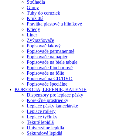
Strúhadlá
Gumy
Tuhy do ceruziek
Kružidlá
Pravítka plastové a hliníkové
Kriedy
Liner
Zvýrazňovače
Popisovač lakový
Popisovače permanentné
Popisovače na papier
Popisovače na biele tabule
Popisovače flipchartové
Popisovače na fólie
Popisovač na CD/DVD
Popisovače špeciálne
KOREKCIA, LEPENIE, BALENIE
Dispenzory pre lepiace pásky
Korekčné prostriedky
Lepiace pásky kancelárske
Lepiace rollery
Lepiace tyčinky
Tekuté lepidlá
Univerzálne lepidlá
Sekundové lepidlá