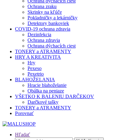
Ochrana dýchacích ciest
Ochrana zraku
Skrinky na kľúče
Pokladničky a lekárničky
Detektory bankoviek
COVID-19 ochrana zdravia
Dezinfekcia
Ochrana zdravia
Ochrana dýchacích ciest
TONERY a ATRAMENTY
HRY A KREATIVITA
Hry
Pexeso
Pexetrio
BLAHOŽELANIA
Hracie blahoželanie
Obálka na peniaze
VŠETKO K BALENIU DARČEKOV
Darčkové tašky
TONERY a ATRAMENTY
Porovnať
Hľadať
Hľadať: