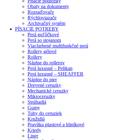
Písacie podložky
Obaly na dokumenty
Rozraďovače
Rýchloviazače
Archivačný systém
PÍSACIE POTREBY
Perá guľôčkové
Perá so stojanom
Viacfarbené multifunkčné perá
Rollery gélové
Rollery
Náplne do rollerov
Perá luxusné – Pelikan
Perá luxusné – SHEAFFER
Náplne do pier
Drevené ceruzky
Mechanické ceruzky
Mikroceruzky
Strúhadlá
Gumy
Tuhy do ceruziek
Kružidlá
Pravítka plastové a hliníkové
Kriedy
Liner