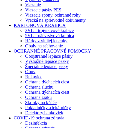
Viazanie
Viazacie pásky PES
Viazacie spony, ochranné rohy
Vrecká na sprievodné dokumenty
KARTÓNOVÁ KRABICA
3VL – trojvrstvové krabice
5VL – päťvrstvová krabica
Hárky z vlnitej lepenky
Obaly na sťahovanie
OCHRANNÉ PRACOVNÉ POMOCKY
Obojstranné lepiace pásky
Výstražné lepiace pásky
Špeciálne lepiace pásky
Obuv
Rukavice
Ochrana dýchacích ciest
Ochrana sluchu
Ochrana dýchacích ciest
Ochrana zraku
Skrinky na kľúče
Pokladničky a lekárničky
Detektory bankoviek
COVID-19 ochrana zdravia
Dezinfekcia