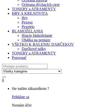
Ochrana zdravia
Ochrana dýchacích ciest
TONERY a ATRAMENTY
HRY A KREATIVITA
Hry
Pexeso
Pexetrio
BLAHOŽELANIA
Hracie blahoželanie
Obálka na peniaze
VŠETKO K BALENIU DARČEKOV
Darčkové tašky
TONERY a ATRAMENTY
Porovnať
Hľadať
0
My
Ste našim zákazníkom ?
Account
Prihláste sa
Nemám účet