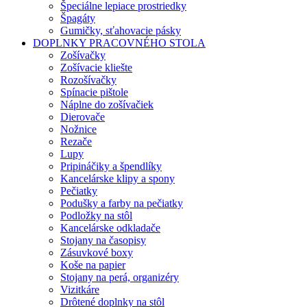
Špeciálne lepiace prostriedky
Špagáty
Gumičky, sťahovacie pásky
DOPLNKY PRACOVNÉHO STOLA
Zošívačky
Zošívacie kliešte
Rozošívačky
Spínacie pištole
Náplne do zošívačiek
Dierovače
Nožnice
Rezače
Lupy
Pripináčiky a špendlíky
Kancelárske klipy a spony
Pečiatky
Podušky a farby na pečiatky
Podložky na stôl
Kancelárske odkladače
Stojany na časopisy
Zásuvkové boxy
Koše na papier
Stojany na perá, organizéry
Vizitkáre
Drôtené doplnky na stôl