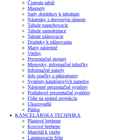
Čistenie tabúl
Magnety
Sady doplnkov k tabuliam
Nástenky s dreveným rámom
Tabule napichovacie
Tabule samolepiace
Tabule plánovacie
Doplnky k plánovaniu
Mapy nástenné
Vitríny
Prezentačné stojany
Menovky, informačné tabuľky
Informačné panely
Info značky a piktogramy
Systémy katalógových panelov
Nástenné prezentačné systémy
Podlahové prezentačné systémy
Fólie na spätnú projekciu
Ukazovadlá
Plátna
KANCELÁRSKA TECHNIKA
Plastové hrebene
Kovové hrebene
Materiál k väzbe
Laminovacie fólie