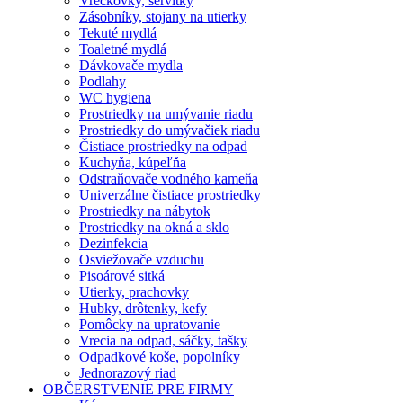
Vreckovky, servítky
Zásobníky, stojany na utierky
Tekuté mydlá
Toaletné mydlá
Dávkovače mydla
Podlahy
WC hygiena
Prostriedky na umývanie riadu
Prostriedky do umývačiek riadu
Čistiace prostriedky na odpad
Kuchyňa, kúpeľňa
Odstraňovače vodného kameňa
Univerzálne čistiace prostriedky
Prostriedky na nábytok
Prostriedky na okná a sklo
Dezinfekcia
Osviežovače vzduchu
Pisoárové sitká
Utierky, prachovky
Hubky, drôtenky, kefy
Pomôcky na upratovanie
Vrecia na odpad, sáčky, tašky
Odpadkové koše, popolníky
Jednorazový riad
OBČERSTVENIE PRE FIRMY