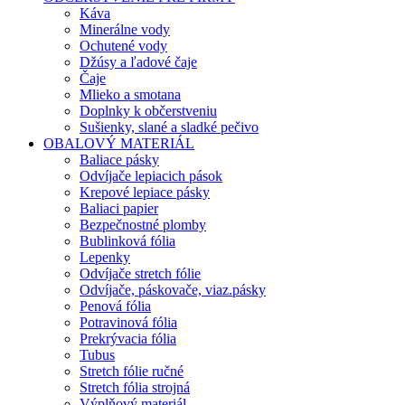
Káva
Minerálne vody
Ochutené vody
Džúsy a ľadové čaje
Čaje
Mlieko a smotana
Doplnky k občerstveniu
Sušienky, slané a sladké pečivo
OBALOVÝ MATERIÁL
Baliace pásky
Odvíjače lepiacich pások
Krepové lepiace pásky
Baliaci papier
Bezpečnostné plomby
Bublinková fólia
Lepenky
Odvíjače stretch fólie
Odvíjače, páskovače, viaz.pásky
Penová fólia
Potravinová fólia
Prekrývacia fólia
Tubus
Stretch fólie ručné
Stretch fólia strojná
Výplňový materiál