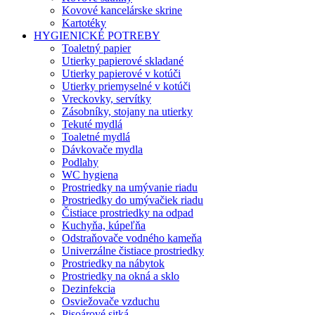
Kovové kancelárske skrine
Kartotéky
HYGIENICKÉ POTREBY
Toaletný papier
Utierky papierové skladané
Utierky papierové v kotúči
Utierky priemyselné v kotúči
Vreckovky, servítky
Zásobníky, stojany na utierky
Tekuté mydlá
Toaletné mydlá
Dávkovače mydla
Podlahy
WC hygiena
Prostriedky na umývanie riadu
Prostriedky do umývačiek riadu
Čistiace prostriedky na odpad
Kuchyňa, kúpeľňa
Odstraňovače vodného kameňa
Univerzálne čistiace prostriedky
Prostriedky na nábytok
Prostriedky na okná a sklo
Dezinfekcia
Osviežovače vzduchu
Pisoárové sitká