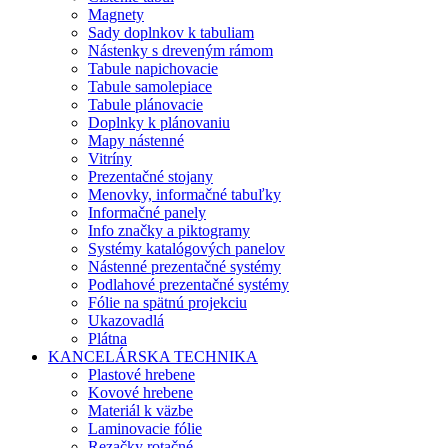
Magnety
Sady doplnkov k tabuliam
Nástenky s dreveným rámom
Tabule napichovacie
Tabule samolepiace
Tabule plánovacie
Doplnky k plánovaniu
Mapy nástenné
Vitríny
Prezentačné stojany
Menovky, informačné tabuľky
Informačné panely
Info značky a piktogramy
Systémy katalógových panelov
Nástenné prezentačné systémy
Podlahové prezentačné systémy
Fólie na spätnú projekciu
Ukazovadlá
Plátna
KANCELÁRSKA TECHNIKA
Plastové hrebene
Kovové hrebene
Materiál k väzbe
Laminovacie fólie
Rezačky rotačné