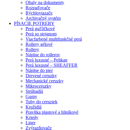
Obaly na dokumenty
Rozraďovače
Rýchloviazače
Archivačný systém
PÍSACIE POTREBY
Perá guľôčkové
Perá so stojanom
Viacfarbené multifunkčné perá
Rollery gélové
Rollery
Náplne do rollerov
Perá luxusné – Pelikan
Perá luxusné – SHEAFFER
Náplne do pier
Drevené ceruzky
Mechanické ceruzky
Mikroceruzky
Strúhadlá
Gumy
Tuhy do ceruziek
Kružidlá
Pravítka plastové a hliníkové
Kriedy
Liner
Zvýrazňovače