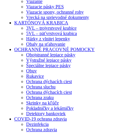
Viazanie
Viazacie pásky PES
Viazacie spony, ochranné rohy
Vrecká na sprievodné dokumenty
KARTÓNOVÁ KRABICA
3VL – trojvrstvové krabice
5VL – päťvrstvová krabica
Hárky z vlnitej lepenky
Obaly na sťahovanie
OCHRANNÉ PRACOVNÉ POMOCKY
Obojstranné lepiace pásky
Výstražné lepiace pásky
Špeciálne lepiace pásky
Obuv
Rukavice
Ochrana dýchacích ciest
Ochrana sluchu
Ochrana dýchacích ciest
Ochrana zraku
Skrinky na kľúče
Pokladničky a lekárničky
Detektory bankoviek
COVID-19 ochrana zdravia
Dezinfekcia
Ochrana zdravia