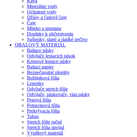
Káva
Minerálne vody
Ochutené vody
Džúsy a ľadové čaje
Čaje
Mlieko a smotana
Doplnky k občerstveniu
Sušienky, slané a sladké pečivo
OBALOVÝ MATERIÁL
Baliace pásky
Odvíjače lepiacich pások
Krepové lepiace pásky
Baliaci papier
Bezpečnostné plomby
Bublinková fólia
Lepenky
Odvíjače stretch fólie
Odvíjače, páskovače, viaz.pásky
Penová fólia
Potravinová fólia
Prekrývacia fólia
Tubus
Stretch fólie ručné
Stretch fólia strojná
Výplňový materiál