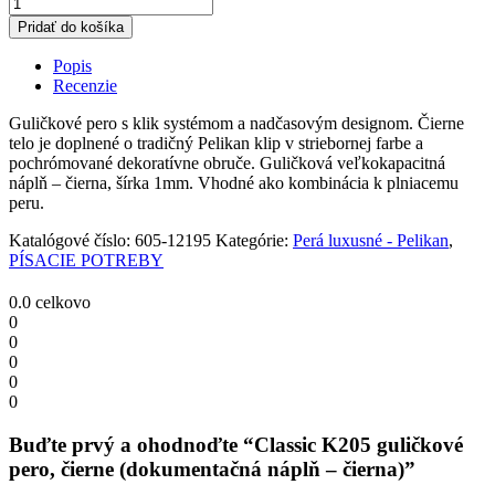
Classic
K205
Pridať do košíka
guličkové
pero,
Popis
čierne
Recenzie
(dokumentačná
náplň
Guličkové pero s klik systémom a nadčasovým designom. Čierne
-
telo je doplnené o tradičný Pelikan klip v striebornej farbe a
čierna)
pochrómované dekoratívne obruče. Guličková veľkokapacitná
quantity
náplň – čierna, šírka 1mm. Vhodné ako kombinácia k plniacemu
peru.
Katalógové číslo:
605-12195
Kategórie:
Perá luxusné - Pelikan
,
PÍSACIE POTREBY
0.0
celkovo
0
0
0
0
0
Buďte prvý a ohodnoďte “Classic K205 guličkové
pero, čierne (dokumentačná náplň – čierna)”