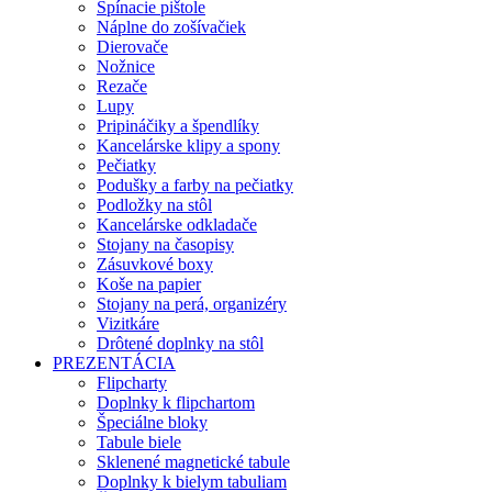
Spínacie pištole
Náplne do zošívačiek
Dierovače
Nožnice
Rezače
Lupy
Pripináčiky a špendlíky
Kancelárske klipy a spony
Pečiatky
Podušky a farby na pečiatky
Podložky na stôl
Kancelárske odkladače
Stojany na časopisy
Zásuvkové boxy
Koše na papier
Stojany na perá, organizéry
Vizitkáre
Drôtené doplnky na stôl
PREZENTÁCIA
Flipcharty
Doplnky k flipchartom
Špeciálne bloky
Tabule biele
Sklenené magnetické tabule
Doplnky k bielym tabuliam