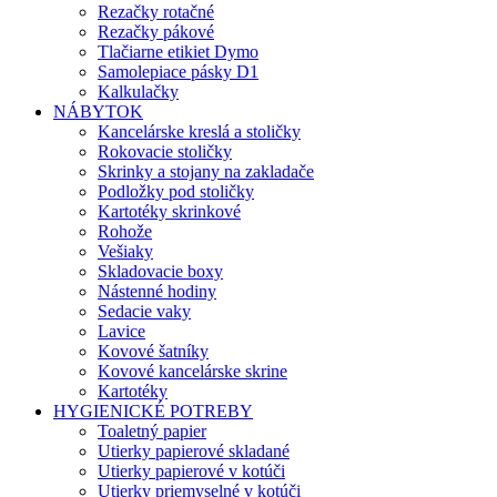
Rezačky rotačné
Rezačky pákové
Tlačiarne etikiet Dymo
Samolepiace pásky D1
Kalkulačky
NÁBYTOK
Kancelárske kreslá a stoličky
Rokovacie stoličky
Skrinky a stojany na zakladače
Podložky pod stoličky
Kartotéky skrinkové
Rohože
Vešiaky
Skladovacie boxy
Nástenné hodiny
Sedacie vaky
Lavice
Kovové šatníky
Kovové kancelárske skrine
Kartotéky
HYGIENICKÉ POTREBY
Toaletný papier
Utierky papierové skladané
Utierky papierové v kotúči
Utierky priemyselné v kotúči