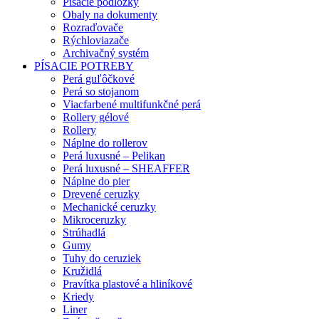
Písacie podložky
Obaly na dokumenty
Rozraďovače
Rýchloviazače
Archivačný systém
PÍSACIE POTREBY
Perá guľôčkové
Perá so stojanom
Viacfarbené multifunkčné perá
Rollery gélové
Rollery
Náplne do rollerov
Perá luxusné – Pelikan
Perá luxusné – SHEAFFER
Náplne do pier
Drevené ceruzky
Mechanické ceruzky
Mikroceruzky
Strúhadlá
Gumy
Tuhy do ceruziek
Kružidlá
Pravítka plastové a hliníkové
Kriedy
Liner