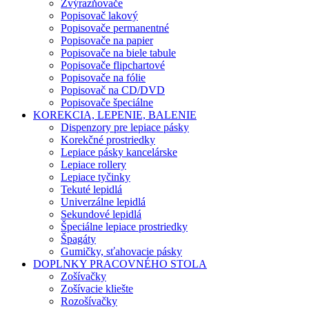
Zvýrazňovače
Popisovač lakový
Popisovače permanentné
Popisovače na papier
Popisovače na biele tabule
Popisovače flipchartové
Popisovače na fólie
Popisovač na CD/DVD
Popisovače špeciálne
KOREKCIA, LEPENIE, BALENIE
Dispenzory pre lepiace pásky
Korekčné prostriedky
Lepiace pásky kancelárske
Lepiace rollery
Lepiace tyčinky
Tekuté lepidlá
Univerzálne lepidlá
Sekundové lepidlá
Špeciálne lepiace prostriedky
Špagáty
Gumičky, sťahovacie pásky
DOPLNKY PRACOVNÉHO STOLA
Zošívačky
Zošívacie kliešte
Rozošívačky