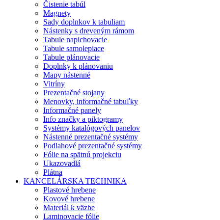
Čistenie tabúl
Magnety
Sady doplnkov k tabuliam
Nástenky s dreveným rámom
Tabule napichovacie
Tabule samolepiace
Tabule plánovacie
Doplnky k plánovaniu
Mapy nástenné
Vitríny
Prezentačné stojany
Menovky, informačné tabuľky
Informačné panely
Info značky a piktogramy
Systémy katalógových panelov
Nástenné prezentačné systémy
Podlahové prezentačné systémy
Fólie na spätnú projekciu
Ukazovadlá
Plátna
KANCELÁRSKA TECHNIKA
Plastové hrebene
Kovové hrebene
Materiál k väzbe
Laminovacie fólie