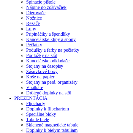
Spínacie pištole
Náplne do zošívačiek
Dierovače
Nožnice
Rezače
Lupy
Pripináčiky a špendlíky
Kancelárske klipy a spony
Pečiatky
Podušky a farby na pečiatky
Podložky na stôl
Kancelárske odkladače
Stojany na časopisy
Zásuvkové boxy
Koše na papier
Stojany na perá, organizéry
Vizitkáre
Drôtené doplnky na stôl
PREZENTÁCIA
Flipcharty
Doplnky k flipchartom
Špeciálne bloky
Tabule biele
Sklenené magnetické tabule
Doplnky k bielym tabuliam