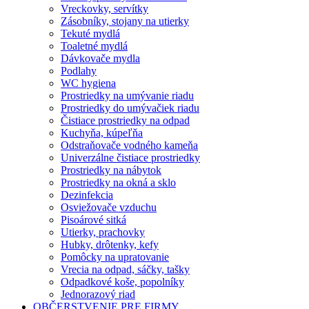
Vreckovky, servítky
Zásobníky, stojany na utierky
Tekuté mydlá
Toaletné mydlá
Dávkovače mydla
Podlahy
WC hygiena
Prostriedky na umývanie riadu
Prostriedky do umývačiek riadu
Čistiace prostriedky na odpad
Kuchyňa, kúpeľňa
Odstraňovače vodného kameňa
Univerzálne čistiace prostriedky
Prostriedky na nábytok
Prostriedky na okná a sklo
Dezinfekcia
Osviežovače vzduchu
Pisoárové sitká
Utierky, prachovky
Hubky, drôtenky, kefy
Pomôcky na upratovanie
Vrecia na odpad, sáčky, tašky
Odpadkové koše, popolníky
Jednorazový riad
OBČERSTVENIE PRE FIRMY