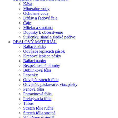
Káva
Minerálne vody
Ochutené vody
Džúsy a ľadové čaje
Čaje
Mlieko a smotana
Doplnky k občerstveniu
Sušienky, slané a sladké pečivo
OBALOVÝ MATERIÁL
Baliace pásky
Odvíjače lepiacich pások
Krepové lepiace pásky
Baliaci papier
Bezpečnostné plomby
Bublinková fólia
Lepenky
Odvíjače stretch fólie
Odvíjače, páskovače, viaz.pásky
Penová fólia
Potravinová fólia
Prekrývacia fólia
Tubus
Stretch fólie ručné
Stretch fólia strojná
Výplňový materiál