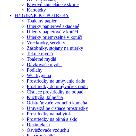
Kovové kancelárske skrine
Kartotéky
HYGIENICKÉ POTREBY
Toaletný papier
Utierky papierové skladané
Utierky papierové v kotúči
Utierky priemyselné v kotúči
Vreckovky, servítky
Zásobníky, stojany na utierky
Tekuté mydlá
Toaletné mydlá
Dávkovače mydla
Podlahy
WC hygiena
Prostriedky na umývanie riadu
Prostriedky do umývačiek riadu
Čistiace prostriedky na odpad
Kuchyňa, kúpeľňa
Odstraňovače vodného kameňa
Univerzálne čistiace prostriedky
Prostriedky na nábytok
Prostriedky na okná a sklo
Dezinfekcia
Osviežovače vzduchu
Pisoárové sitká