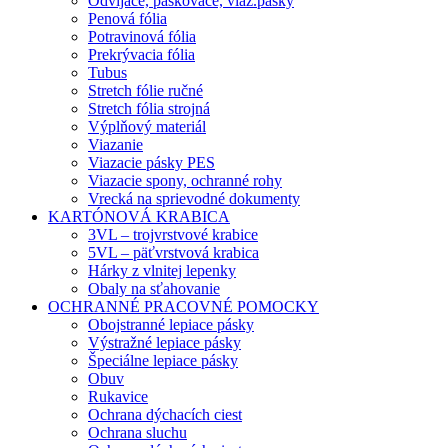
Odvíjače, páskovače, viaz.pásky
Penová fólia
Potravinová fólia
Prekrývacia fólia
Tubus
Stretch fólie ručné
Stretch fólia strojná
Výplňový materiál
Viazanie
Viazacie pásky PES
Viazacie spony, ochranné rohy
Vrecká na sprievodné dokumenty
KARTÓNOVÁ KRABICA
3VL – trojvrstvové krabice
5VL – päťvrstvová krabica
Hárky z vlnitej lepenky
Obaly na sťahovanie
OCHRANNÉ PRACOVNÉ POMOCKY
Obojstranné lepiace pásky
Výstražné lepiace pásky
Špeciálne lepiace pásky
Obuv
Rukavice
Ochrana dýchacích ciest
Ochrana sluchu