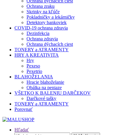
Ochrana dýchacích ciest
Ochrana zraku
Skrinky na kľúče
Pokladničky a lekárničky
Detektory bankoviek
COVID-19 ochrana zdravia
Dezinfekcia
Ochrana zdravia
Ochrana dýchacích ciest
TONERY a ATRAMENTY
HRY A KREATIVITA
Hry
Pexeso
Pexetrio
BLAHOŽELANIA
Hracie blahoželanie
Obálka na peniaze
VŠETKO K BALENIU DARČEKOV
Darčkové tašky
TONERY a ATRAMENTY
Porovnať
Hľadať
Hľadať: