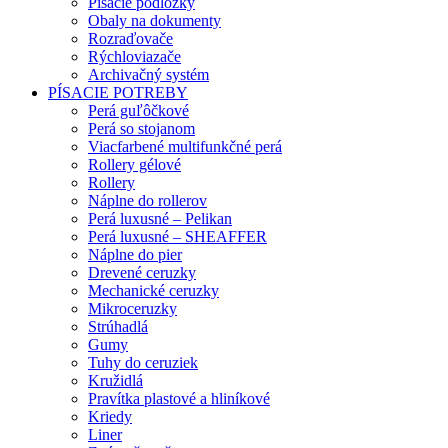
Písacie podložky
Obaly na dokumenty
Rozraďovače
Rýchloviazače
Archivačný systém
PÍSACIE POTREBY
Perá guľôčkové
Perá so stojanom
Viacfarbené multifunkčné perá
Rollery gélové
Rollery
Náplne do rollerov
Perá luxusné – Pelikan
Perá luxusné – SHEAFFER
Náplne do pier
Drevené ceruzky
Mechanické ceruzky
Mikroceruzky
Strúhadlá
Gumy
Tuhy do ceruziek
Kružidlá
Pravítka plastové a hliníkové
Kriedy
Liner