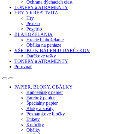
Ochrana dýchacích ciest
TONERY a ATRAMENTY
HRY A KREATIVITA
Hry
Pexeso
Pexetrio
BLAHOŽELANIA
Hracie blahoželanie
Obálka na peniaze
VŠETKO K BALENIU DARČEKOV
Darčkové tašky
TONERY a ATRAMENTY
Porovnať
Open
Close
PAPIER, BLOKY, OBÁLKY
Kancelársky papier
Farebný papier
Špeciálny papier
Bloky a zošity
Poznámkové bločky
Etikety
Kotúčiky
Obálky