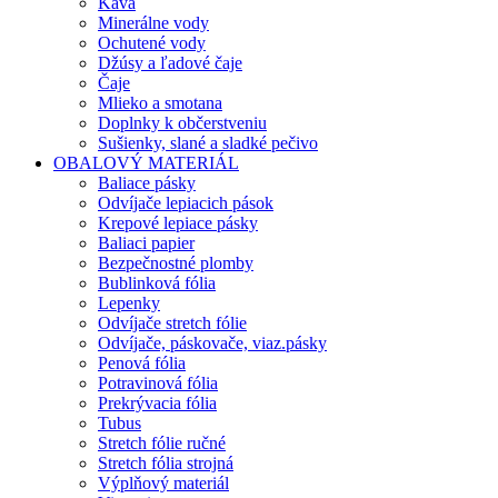
Káva
Minerálne vody
Ochutené vody
Džúsy a ľadové čaje
Čaje
Mlieko a smotana
Doplnky k občerstveniu
Sušienky, slané a sladké pečivo
OBALOVÝ MATERIÁL
Baliace pásky
Odvíjače lepiacich pások
Krepové lepiace pásky
Baliaci papier
Bezpečnostné plomby
Bublinková fólia
Lepenky
Odvíjače stretch fólie
Odvíjače, páskovače, viaz.pásky
Penová fólia
Potravinová fólia
Prekrývacia fólia
Tubus
Stretch fólie ručné
Stretch fólia strojná
Výplňový materiál