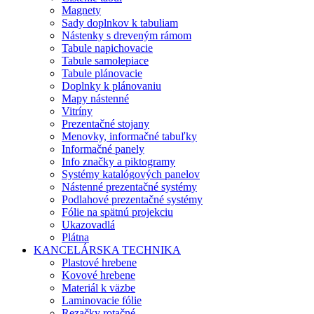
Magnety
Sady doplnkov k tabuliam
Nástenky s dreveným rámom
Tabule napichovacie
Tabule samolepiace
Tabule plánovacie
Doplnky k plánovaniu
Mapy nástenné
Vitríny
Prezentačné stojany
Menovky, informačné tabuľky
Informačné panely
Info značky a piktogramy
Systémy katalógových panelov
Nástenné prezentačné systémy
Podlahové prezentačné systémy
Fólie na spätnú projekciu
Ukazovadlá
Plátna
KANCELÁRSKA TECHNIKA
Plastové hrebene
Kovové hrebene
Materiál k väzbe
Laminovacie fólie
Rezačky rotačné