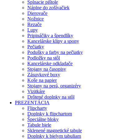
Spínacie pištole
Náplne do zošívačiek
Dierovače
Nožnice
Rezače
Lupy
Pripináčiky a špendlíky
Kancelárske klipy a spony
Pečiatky
Podušky a farby na pečiatky
Podložky na stôl
Kancelárske odkladače
Stojany na časopisy
Zásuvkové boxy
Koše na papier
Stojany na perá, organizéry
Vizitkáre
Drôtené doplnky na stôl
PREZENTÁCIA
Flipcharty
Doplnky k flipchartom
Špeciálne bloky
Tabule biele
Sklenené magnetické tabule
Doplnky k bielym tabuliam