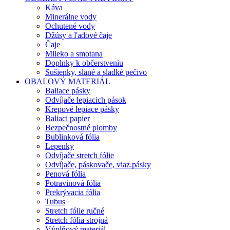
Káva
Minerálne vody
Ochutené vody
Džúsy a ľadové čaje
Čaje
Mlieko a smotana
Doplnky k občerstveniu
Sušienky, slané a sladké pečivo
OBALOVÝ MATERIÁL
Baliace pásky
Odvíjače lepiacich pások
Krepové lepiace pásky
Baliaci papier
Bezpečnostné plomby
Bublinková fólia
Lepenky
Odvíjače stretch fólie
Odvíjače, páskovače, viaz.pásky
Penová fólia
Potravinová fólia
Prekrývacia fólia
Tubus
Stretch fólie ručné
Stretch fólia strojná
Výplňový materiál