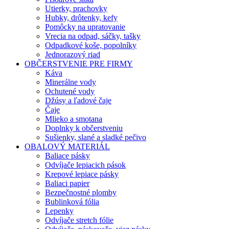
Utierky, prachovky
Hubky, drôtenky, kefy
Pomôcky na upratovanie
Vrecia na odpad, sáčky, tašky
Odpadkové koše, popolníky
Jednorazový riad
OBČERSTVENIE PRE FIRMY
Káva
Minerálne vody
Ochutené vody
Džúsy a ľadové čaje
Čaje
Mlieko a smotana
Doplnky k občerstveniu
Sušienky, slané a sladké pečivo
OBALOVÝ MATERIÁL
Baliace pásky
Odvíjače lepiacich pások
Krepové lepiace pásky
Baliaci papier
Bezpečnostné plomby
Bublinková fólia
Lepenky
Odvíjače stretch fólie