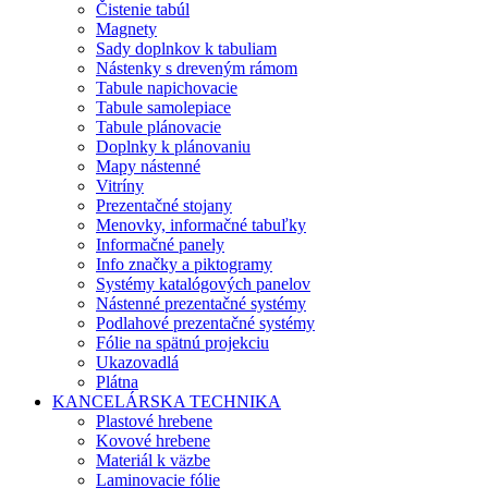
Čistenie tabúl
Magnety
Sady doplnkov k tabuliam
Nástenky s dreveným rámom
Tabule napichovacie
Tabule samolepiace
Tabule plánovacie
Doplnky k plánovaniu
Mapy nástenné
Vitríny
Prezentačné stojany
Menovky, informačné tabuľky
Informačné panely
Info značky a piktogramy
Systémy katalógových panelov
Nástenné prezentačné systémy
Podlahové prezentačné systémy
Fólie na spätnú projekciu
Ukazovadlá
Plátna
KANCELÁRSKA TECHNIKA
Plastové hrebene
Kovové hrebene
Materiál k väzbe
Laminovacie fólie