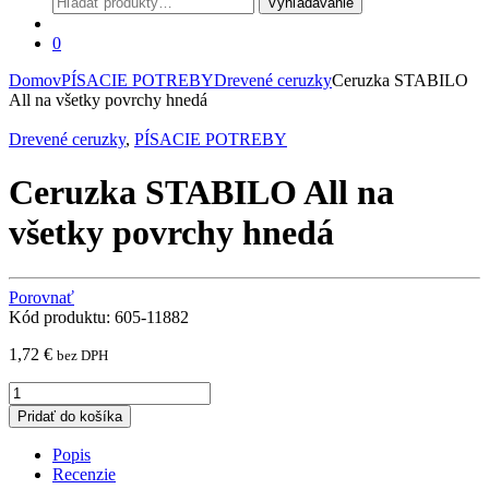
Vyhľadávanie
0
Domov
PÍSACIE POTREBY
Drevené ceruzky
Ceruzka STABILO
All na všetky povrchy hnedá
Drevené ceruzky
,
PÍSACIE POTREBY
Ceruzka STABILO All na
všetky povrchy hnedá
Porovnať
Kód produktu: 605-11882
1,72
€
bez DPH
Ceruzka
STABILO
Pridať do košíka
All
na
Popis
všetky
Recenzie
povrchy