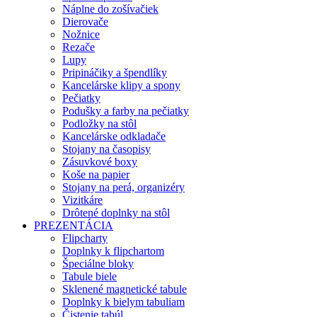
Náplne do zošívačiek
Dierovače
Nožnice
Rezače
Lupy
Pripináčiky a špendlíky
Kancelárske klipy a spony
Pečiatky
Podušky a farby na pečiatky
Podložky na stôl
Kancelárske odkladače
Stojany na časopisy
Zásuvkové boxy
Koše na papier
Stojany na perá, organizéry
Vizitkáre
Drôtené doplnky na stôl
PREZENTÁCIA
Flipcharty
Doplnky k flipchartom
Špeciálne bloky
Tabule biele
Sklenené magnetické tabule
Doplnky k bielym tabuliam
Čistenie tabúl