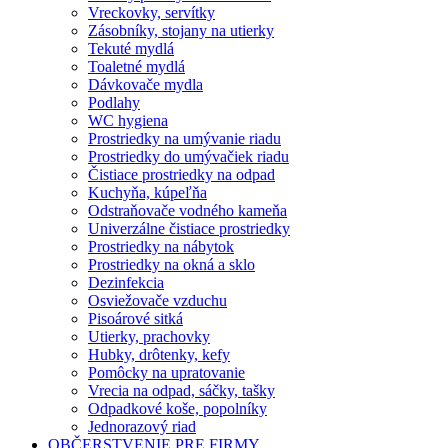
Vreckovky, servítky
Zásobníky, stojany na utierky
Tekuté mydlá
Toaletné mydlá
Dávkovače mydla
Podlahy
WC hygiena
Prostriedky na umývanie riadu
Prostriedky do umývačiek riadu
Čistiace prostriedky na odpad
Kuchyňa, kúpeľňa
Odstraňovače vodného kameňa
Univerzálne čistiace prostriedky
Prostriedky na nábytok
Prostriedky na okná a sklo
Dezinfekcia
Osviežovače vzduchu
Pisoárové sitká
Utierky, prachovky
Hubky, drôtenky, kefy
Pomôcky na upratovanie
Vrecia na odpad, sáčky, tašky
Odpadkové koše, popolníky
Jednorazový riad
OBČERSTVENIE PRE FIRMY