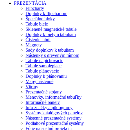
PREZENTÁCIA
Flipcharty
Doplnky k flipchartom
Špeciálne bloky
Tabule biele
Sklenené magnetické tabule
Doplnky k bielym tabuliam
Čistenie tabúl
Magnety
Sady doplnkov k tabuliam
Nástenky s dreveným rámom
Tabule napichovacie
Tabule samolepiace
Tabule plánovacie
Doplnky k plánovaniu
Mapy nástenné
Vitríny
Prezentačné stojany
Menovky, informačné tabuľky
Informačné panely
Info značky a piktogramy
Systémy katalógových panelov
Nástenné prezentačné systémy
Podlahové prezentačné systémy
Fólie na spätnú projekciu