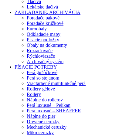
Tlačivá
Lekárske tlačivá
ZAKLADANIE, ARCHIVÁCIA
Poradače pákové
Poradače krúžkové
Euroobaly
Odkladacie mapy
Písacie podložky
Obaly na dokumenty
Rozraďovače
Rýchloviazače
Archivačný systém
PÍSACIE POTREBY
Perá guľôčkové
Perá so stojanom
Viacfarbené multifunkčné perá
Rollery gélové
Rollery
Náplne do rollerov
Perá luxusné – Pelikan
Perá luxusné – SHEAFFER
Náplne do pier
Drevené ceruzky
Mechanické ceruzky
Mikroceruzky