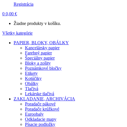
Registrácia
0
0,00
€
Žiadne produkty v košíku.
Všetky kategórie
PAPIER, BLOKY, OBÁLKY
Kancelársky papier
Farebný papier
Špeciálny papier
Bloky a zošity
Poznámkové bločky
Etikety
Kotúčiky
Obálky
Tlačivá
Lekárske tlačivá
ZAKLADANIE, ARCHIVÁCIA
Poradače pákové
Poradače krúžkové
Euroobaly
Odkladacie mapy
Písacie podložky