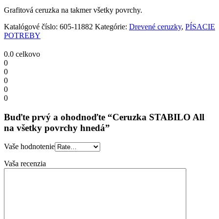
hnedá
Grafitová ceruzka na takmer všetky povrchy.
quantity
Katalógové číslo:
605-11882
Kategórie:
Drevené ceruzky
,
PÍSACIE
POTREBY
0.0
celkovo
0
0
0
0
0
Buďte prvý a ohodnoďte “Ceruzka STABILO All
na všetky povrchy hnedá”
Vaše hodnotenie
Vaša recenzia