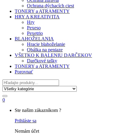
Ochrana zdravia
Ochrana dýchacích ciest
TONERY a ATRAMENTY
HRY A KREATIVITA
Hry
Pexeso
Pexetrio
BLAHOŽELANIA
Hracie blahoželanie
Obálka na peniaze
VŠETKO K BALENIU DARČEKOV
Darčkové tašky
TONERY a ATRAMENTY
Porovnať
Hľadať
0
My
Ste našim zákazníkom ?
Account
Prihláste sa
Nemám účet