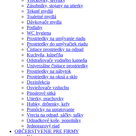
Vreckovky, servítky
Zásobníky, stojany na utierky
Tekuté mydlá
Toaletné mydlá
Dávkovače mydla
Podlahy
WC hygiena
Prostriedky na umývanie riadu
Prostriedky do umývačiek riadu
Čistiace prostriedky na odpad
Kuchyňa, kúpeľňa
Odstraňovače vodného kameňa
Univerzálne čistiace prostriedky
Prostriedky na nábytok
Prostriedky na okná a sklo
Dezinfekcia
Osviežovače vzduchu
Pisoárové sitká
Utierky, prachovky
Hubky, drôtenky, kefy
Pomôcky na upratovanie
Vrecia na odpad, sáčky, tašky
Odpadkové koše, popolníky
Jednorazový riad
OBČERSTVENIE PRE FIRMY