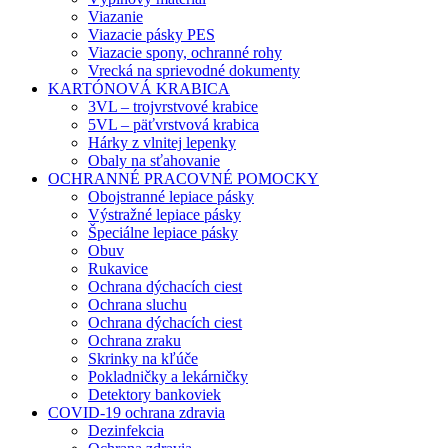
Viazanie
Viazacie pásky PES
Viazacie spony, ochranné rohy
Vrecká na sprievodné dokumenty
KARTÓNOVÁ KRABICA
3VL – trojvrstvové krabice
5VL – päťvrstvová krabica
Hárky z vlnitej lepenky
Obaly na sťahovanie
OCHRANNÉ PRACOVNÉ POMOCKY
Obojstranné lepiace pásky
Výstražné lepiace pásky
Špeciálne lepiace pásky
Obuv
Rukavice
Ochrana dýchacích ciest
Ochrana sluchu
Ochrana dýchacích ciest
Ochrana zraku
Skrinky na kľúče
Pokladničky a lekárničky
Detektory bankoviek
COVID-19 ochrana zdravia
Dezinfekcia