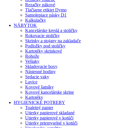
Rezačky pákové
Tlačiarne etikiet Dymo
Samolepiace pásky D1
Kalkulačky
NÁBYTOK
Kancelárske kreslá a stoličky
Rokovacie stoličky
Skrinky a stojany na zakladače
Podložky pod stoličky
Kartotéky skrinkové
Rohože
Vešiaky
Skladovacie boxy
Nástenné hodiny
Sedacie vaky
Lavice
Kovové šatníky
Kovové kancelárske skrine
Kartotéky
HYGIENICKÉ POTREBY
Toaletný papier
Utierky papierové skladané
Utierky papierové v kotúči
Utierky priemyselné v kotúči