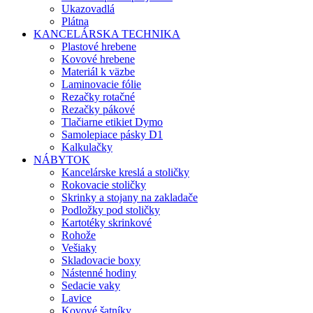
Ukazovadlá
Plátna
KANCELÁRSKA TECHNIKA
Plastové hrebene
Kovové hrebene
Materiál k väzbe
Laminovacie fólie
Rezačky rotačné
Rezačky pákové
Tlačiarne etikiet Dymo
Samolepiace pásky D1
Kalkulačky
NÁBYTOK
Kancelárske kreslá a stoličky
Rokovacie stoličky
Skrinky a stojany na zakladače
Podložky pod stoličky
Kartotéky skrinkové
Rohože
Vešiaky
Skladovacie boxy
Nástenné hodiny
Sedacie vaky
Lavice
Kovové šatníky