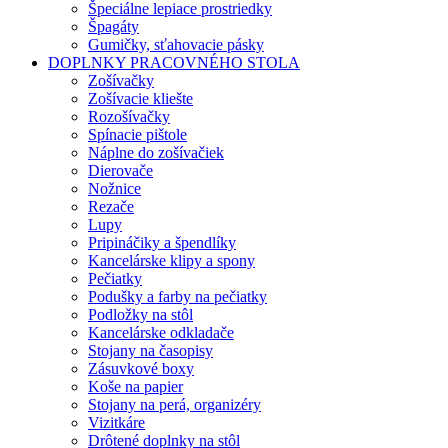
Špeciálne lepiace prostriedky
Špagáty
Gumičky, sťahovacie pásky
DOPLNKY PRACOVNÉHO STOLA
Zošívačky
Zošívacie kliešte
Rozošívačky
Spínacie pištole
Náplne do zošívačiek
Dierovače
Nožnice
Rezače
Lupy
Pripináčiky a špendlíky
Kancelárske klipy a spony
Pečiatky
Podušky a farby na pečiatky
Podložky na stôl
Kancelárske odkladače
Stojany na časopisy
Zásuvkové boxy
Koše na papier
Stojany na perá, organizéry
Vizitkáre
Drôtené doplnky na stôl