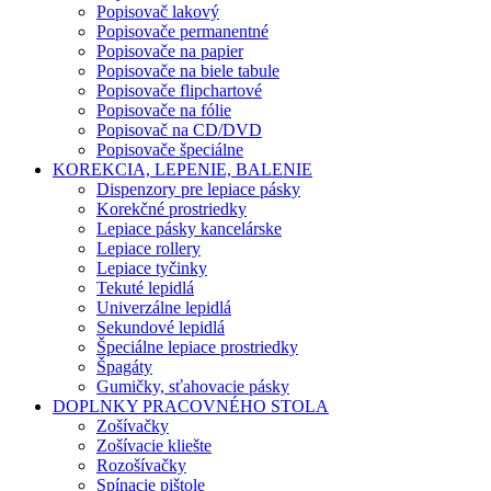
Popisovač lakový
Popisovače permanentné
Popisovače na papier
Popisovače na biele tabule
Popisovače flipchartové
Popisovače na fólie
Popisovač na CD/DVD
Popisovače špeciálne
KOREKCIA, LEPENIE, BALENIE
Dispenzory pre lepiace pásky
Korekčné prostriedky
Lepiace pásky kancelárske
Lepiace rollery
Lepiace tyčinky
Tekuté lepidlá
Univerzálne lepidlá
Sekundové lepidlá
Špeciálne lepiace prostriedky
Špagáty
Gumičky, sťahovacie pásky
DOPLNKY PRACOVNÉHO STOLA
Zošívačky
Zošívacie kliešte
Rozošívačky
Spínacie pištole