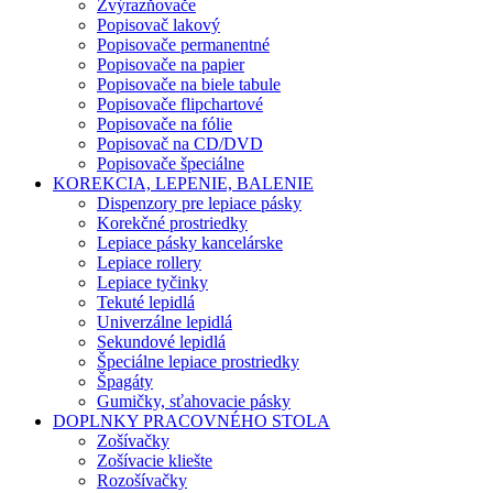
Zvýrazňovače
Popisovač lakový
Popisovače permanentné
Popisovače na papier
Popisovače na biele tabule
Popisovače flipchartové
Popisovače na fólie
Popisovač na CD/DVD
Popisovače špeciálne
KOREKCIA, LEPENIE, BALENIE
Dispenzory pre lepiace pásky
Korekčné prostriedky
Lepiace pásky kancelárske
Lepiace rollery
Lepiace tyčinky
Tekuté lepidlá
Univerzálne lepidlá
Sekundové lepidlá
Špeciálne lepiace prostriedky
Špagáty
Gumičky, sťahovacie pásky
DOPLNKY PRACOVNÉHO STOLA
Zošívačky
Zošívacie kliešte
Rozošívačky