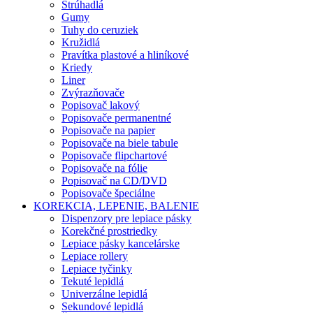
Strúhadlá
Gumy
Tuhy do ceruziek
Kružidlá
Pravítka plastové a hliníkové
Kriedy
Liner
Zvýrazňovače
Popisovač lakový
Popisovače permanentné
Popisovače na papier
Popisovače na biele tabule
Popisovače flipchartové
Popisovače na fólie
Popisovač na CD/DVD
Popisovače špeciálne
KOREKCIA, LEPENIE, BALENIE
Dispenzory pre lepiace pásky
Korekčné prostriedky
Lepiace pásky kancelárske
Lepiace rollery
Lepiace tyčinky
Tekuté lepidlá
Univerzálne lepidlá
Sekundové lepidlá