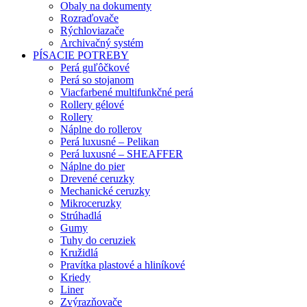
Obaly na dokumenty
Rozraďovače
Rýchloviazače
Archivačný systém
PÍSACIE POTREBY
Perá guľôčkové
Perá so stojanom
Viacfarbené multifunkčné perá
Rollery gélové
Rollery
Náplne do rollerov
Perá luxusné – Pelikan
Perá luxusné – SHEAFFER
Náplne do pier
Drevené ceruzky
Mechanické ceruzky
Mikroceruzky
Strúhadlá
Gumy
Tuhy do ceruziek
Kružidlá
Pravítka plastové a hliníkové
Kriedy
Liner
Zvýrazňovače