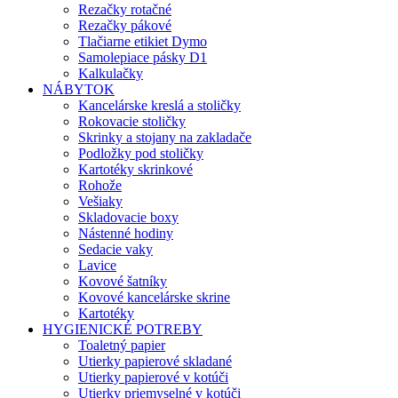
Rezačky rotačné
Rezačky pákové
Tlačiarne etikiet Dymo
Samolepiace pásky D1
Kalkulačky
NÁBYTOK
Kancelárske kreslá a stoličky
Rokovacie stoličky
Skrinky a stojany na zakladače
Podložky pod stoličky
Kartotéky skrinkové
Rohože
Vešiaky
Skladovacie boxy
Nástenné hodiny
Sedacie vaky
Lavice
Kovové šatníky
Kovové kancelárske skrine
Kartotéky
HYGIENICKÉ POTREBY
Toaletný papier
Utierky papierové skladané
Utierky papierové v kotúči
Utierky priemyselné v kotúči