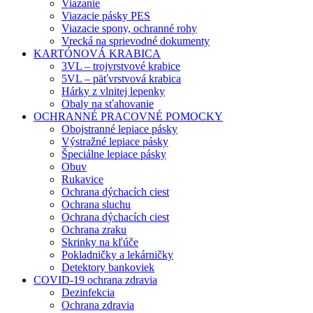
Viazanie
Viazacie pásky PES
Viazacie spony, ochranné rohy
Vrecká na sprievodné dokumenty
KARTÓNOVÁ KRABICA
3VL – trojvrstvové krabice
5VL – päťvrstvová krabica
Hárky z vlnitej lepenky
Obaly na sťahovanie
OCHRANNÉ PRACOVNÉ POMOCKY
Obojstranné lepiace pásky
Výstražné lepiace pásky
Špeciálne lepiace pásky
Obuv
Rukavice
Ochrana dýchacích ciest
Ochrana sluchu
Ochrana dýchacích ciest
Ochrana zraku
Skrinky na kľúče
Pokladničky a lekárničky
Detektory bankoviek
COVID-19 ochrana zdravia
Dezinfekcia
Ochrana zdravia