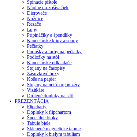
Spínacie pištole
Náplne do zošívačiek
Dierovače
Nožnice
Rezače
Lupy
Pripináčiky a špendlíky
Kancelárske klipy a spony
Pečiatky
Podušky a farby na pečiatky
Podložky na stôl
Kancelárske odkladače
Stojany na časopisy
Zásuvkové boxy
Koše na papier
Stojany na perá, organizéry
Vizitkáre
Drôtené doplnky na stôl
PREZENTÁCIA
Flipcharty
Doplnky k flipchartom
Špeciálne bloky
Tabule biele
Sklenené magnetické tabule
Doplnky k bielym tabuliam