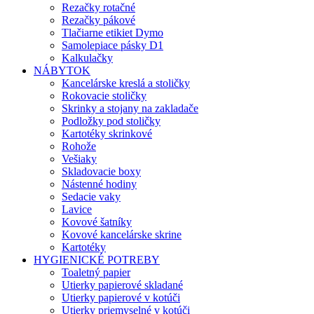
Rezačky rotačné
Rezačky pákové
Tlačiarne etikiet Dymo
Samolepiace pásky D1
Kalkulačky
NÁBYTOK
Kancelárske kreslá a stoličky
Rokovacie stoličky
Skrinky a stojany na zakladače
Podložky pod stoličky
Kartotéky skrinkové
Rohože
Vešiaky
Skladovacie boxy
Nástenné hodiny
Sedacie vaky
Lavice
Kovové šatníky
Kovové kancelárske skrine
Kartotéky
HYGIENICKÉ POTREBY
Toaletný papier
Utierky papierové skladané
Utierky papierové v kotúči
Utierky priemyselné v kotúči