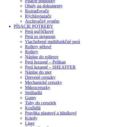
Písacie podložky
Obaly na dokumenty
Rozraďovače
Rýchloviazače
Archivačný systém
PÍSACIE POTREBY
Perá guľôčkové
Perá so stojanom
Viacfarbené multifunkčné perá
Rollery gélové
Rollery
Náplne do rollerov
Perá luxusné – Pelikan
Perá luxusné – SHEAFFER
Náplne do pier
Drevené ceruzky
Mechanické ceruzky
Mikroceruzky
Strúhadlá
Gumy
Tuhy do ceruziek
Kružidlá
Pravítka plastové a hliníkové
Kriedy
Liner