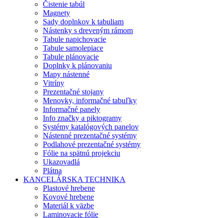
Čistenie tabúl
Magnety
Sady doplnkov k tabuliam
Nástenky s dreveným rámom
Tabule napichovacie
Tabule samolepiace
Tabule plánovacie
Doplnky k plánovaniu
Mapy nástenné
Vitríny
Prezentačné stojany
Menovky, informačné tabuľky
Informačné panely
Info značky a piktogramy
Systémy katalógových panelov
Nástenné prezentačné systémy
Podlahové prezentačné systémy
Fólie na spätnú projekciu
Ukazovadlá
Plátna
KANCELÁRSKA TECHNIKA
Plastové hrebene
Kovové hrebene
Materiál k väzbe
Laminovacie fólie