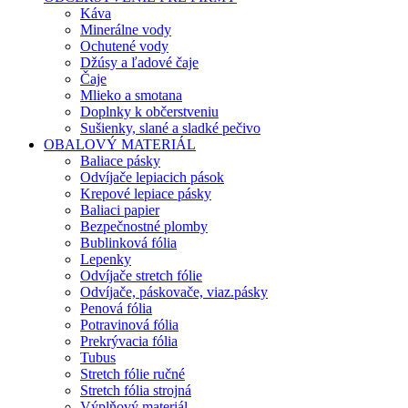
Káva
Minerálne vody
Ochutené vody
Džúsy a ľadové čaje
Čaje
Mlieko a smotana
Doplnky k občerstveniu
Sušienky, slané a sladké pečivo
OBALOVÝ MATERIÁL
Baliace pásky
Odvíjače lepiacich pások
Krepové lepiace pásky
Baliaci papier
Bezpečnostné plomby
Bublinková fólia
Lepenky
Odvíjače stretch fólie
Odvíjače, páskovače, viaz.pásky
Penová fólia
Potravinová fólia
Prekrývacia fólia
Tubus
Stretch fólie ručné
Stretch fólia strojná
Výplňový materiál