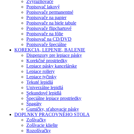
Zvýrazňovače
Popisovač lakový
Popisovače permanentné
Popisovače na papier
Popisovače na biele tabule
Popisovače flipchartové
Popisovače na fólie
Popisovač na CD/DVD
Popisovače špeciálne
KOREKCIA, LEPENIE, BALENIE
Dispenzory pre lepiace pásky
Korekčné prostriedky
Lepiace pásky kancelárske
Lepiace rollery
Lepiace tyčinky
Tekuté lepidlá
Univerzálne lepidlá
Sekundové lepidlá
Špeciálne lepiace prostriedky
Špagáty
Gumičky, sťahovacie pásky
DOPLNKY PRACOVNÉHO STOLA
Zošívačky
Zošívacie kliešte
Rozošívačky