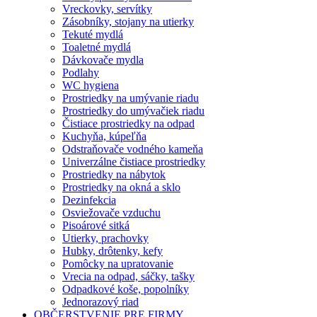
Vreckovky, servítky
Zásobníky, stojany na utierky
Tekuté mydlá
Toaletné mydlá
Dávkovače mydla
Podlahy
WC hygiena
Prostriedky na umývanie riadu
Prostriedky do umývačiek riadu
Čistiace prostriedky na odpad
Kuchyňa, kúpeľňa
Odstraňovače vodného kameňa
Univerzálne čistiace prostriedky
Prostriedky na nábytok
Prostriedky na okná a sklo
Dezinfekcia
Osviežovače vzduchu
Pisoárové sitká
Utierky, prachovky
Hubky, drôtenky, kefy
Pomôcky na upratovanie
Vrecia na odpad, sáčky, tašky
Odpadkové koše, popolníky
Jednorazový riad
OBČERSTVENIE PRE FIRMY