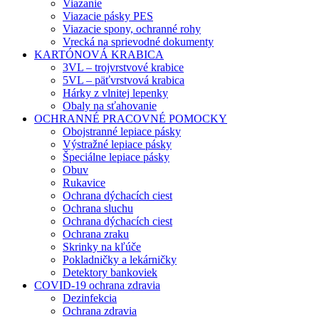
Viazanie
Viazacie pásky PES
Viazacie spony, ochranné rohy
Vrecká na sprievodné dokumenty
KARTÓNOVÁ KRABICA
3VL – trojvrstvové krabice
5VL – päťvrstvová krabica
Hárky z vlnitej lepenky
Obaly na sťahovanie
OCHRANNÉ PRACOVNÉ POMOCKY
Obojstranné lepiace pásky
Výstražné lepiace pásky
Špeciálne lepiace pásky
Obuv
Rukavice
Ochrana dýchacích ciest
Ochrana sluchu
Ochrana dýchacích ciest
Ochrana zraku
Skrinky na kľúče
Pokladničky a lekárničky
Detektory bankoviek
COVID-19 ochrana zdravia
Dezinfekcia
Ochrana zdravia