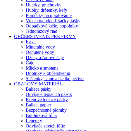
Utierky, prachovky
Hubky, drôtenky, kefy
Pomôcky na upratovanie
Vrecia na odpad, sáčky, tašky
Odpadkové koše, popolníky
Jednorazový riad
OBČERSTVENIE PRE FIRMY
Káva
Minerálne vody
Ochutené vody
Džúsy a ľadové čaje
Čaje
Mlieko a smotana
Doplnky k občerstveniu
Sušienky, slané a sladké pečivo
OBALOVÝ MATERIÁL
Baliace pásky
Odvíjače lepiacich pások
Krepové lepiace pásky
Baliaci papier
Bezpečnostné plomby
Bublinková fólia
Lepenky
Odvíjače stretch fólie