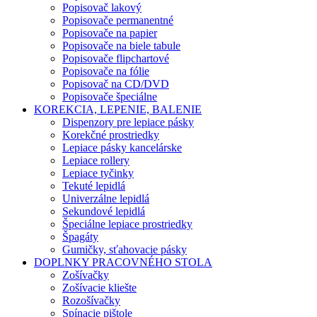
Popisovač lakový
Popisovače permanentné
Popisovače na papier
Popisovače na biele tabule
Popisovače flipchartové
Popisovače na fólie
Popisovač na CD/DVD
Popisovače špeciálne
KOREKCIA, LEPENIE, BALENIE
Dispenzory pre lepiace pásky
Korekčné prostriedky
Lepiace pásky kancelárske
Lepiace rollery
Lepiace tyčinky
Tekuté lepidlá
Univerzálne lepidlá
Sekundové lepidlá
Špeciálne lepiace prostriedky
Špagáty
Gumičky, sťahovacie pásky
DOPLNKY PRACOVNÉHO STOLA
Zošívačky
Zošívacie kliešte
Rozošívačky
Spínacie pištole