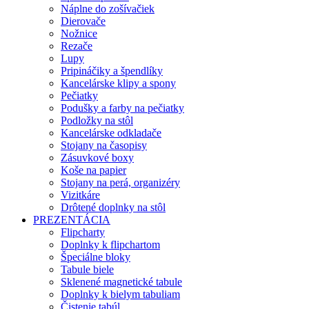
Náplne do zošívačiek
Dierovače
Nožnice
Rezače
Lupy
Pripináčiky a špendlíky
Kancelárske klipy a spony
Pečiatky
Podušky a farby na pečiatky
Podložky na stôl
Kancelárske odkladače
Stojany na časopisy
Zásuvkové boxy
Koše na papier
Stojany na perá, organizéry
Vizitkáre
Drôtené doplnky na stôl
PREZENTÁCIA
Flipcharty
Doplnky k flipchartom
Špeciálne bloky
Tabule biele
Sklenené magnetické tabule
Doplnky k bielym tabuliam
Čistenie tabúl