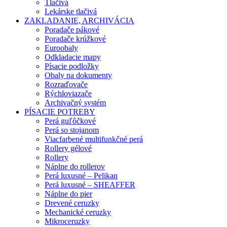
Tlačivá
Lekárske tlačivá
ZAKLADANIE, ARCHIVÁCIA
Poradače pákové
Poradače krúžkové
Euroobaly
Odkladacie mapy
Písacie podložky
Obaly na dokumenty
Rozraďovače
Rýchloviazače
Archivačný systém
PÍSACIE POTREBY
Perá guľôčkové
Perá so stojanom
Viacfarbené multifunkčné perá
Rollery gélové
Rollery
Náplne do rollerov
Perá luxusné – Pelikan
Perá luxusné – SHEAFFER
Náplne do pier
Drevené ceruzky
Mechanické ceruzky
Mikroceruzky