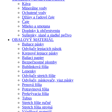
Káva
Minerálne vody
Ochutené vody
Džúsy a ľadové čaje
Čaje
Mlieko a smotana
Doplnky k občerstveniu
Sušienky, slané a sladké pečivo
OBALOVÝ MATERIÁL
Baliace pásky
Odvíjače lepiacich pások
Krepové lepiace pásky
Baliaci papier
Bezpečnostné plomby
Bublinková fólia
Lepenky
Odvíjače stretch fólie
Odvíjače, páskovače, viaz.pásky
Penová fólia
Potravinová fólia
Prekrývacia fólia
Tubus
Stretch fólie ručné
Stretch fólia strojná
Výplňový materiál