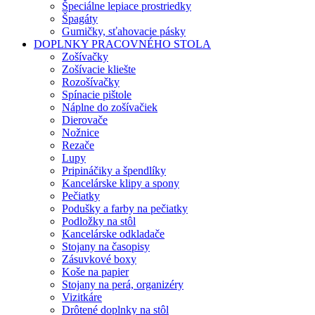
Špeciálne lepiace prostriedky
Špagáty
Gumičky, sťahovacie pásky
DOPLNKY PRACOVNÉHO STOLA
Zošívačky
Zošívacie kliešte
Rozošívačky
Spínacie pištole
Náplne do zošívačiek
Dierovače
Nožnice
Rezače
Lupy
Pripináčiky a špendlíky
Kancelárske klipy a spony
Pečiatky
Podušky a farby na pečiatky
Podložky na stôl
Kancelárske odkladače
Stojany na časopisy
Zásuvkové boxy
Koše na papier
Stojany na perá, organizéry
Vizitkáre
Drôtené doplnky na stôl