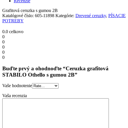
Recenzie
gumou
2B
Grafitová ceruzka s gumou 2B
quantity
Katalógové číslo:
605-11898
Kategórie:
Drevené ceruzky
,
PÍSACIE
POTREBY
0.0
celkovo
0
0
0
0
0
Buďte prvý a ohodnoďte “Ceruzka grafitová
STABILO Othello s gumou 2B”
Vaše hodnotenie
Vaša recenzia