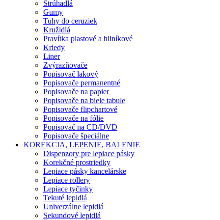
Strúhadlá
Gumy
Tuhy do ceruziek
Kružidlá
Pravítka plastové a hliníkové
Kriedy
Liner
Zvýrazňovače
Popisovač lakový
Popisovače permanentné
Popisovače na papier
Popisovače na biele tabule
Popisovače flipchartové
Popisovače na fólie
Popisovač na CD/DVD
Popisovače špeciálne
KOREKCIA, LEPENIE, BALENIE
Dispenzory pre lepiace pásky
Korekčné prostriedky
Lepiace pásky kancelárske
Lepiace rollery
Lepiace tyčinky
Tekuté lepidlá
Univerzálne lepidlá
Sekundové lepidlá