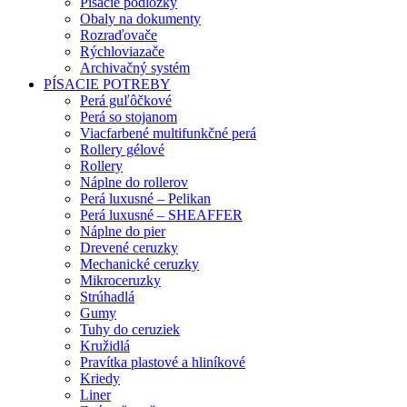
Písacie podložky
Obaly na dokumenty
Rozraďovače
Rýchloviazače
Archivačný systém
PÍSACIE POTREBY
Perá guľôčkové
Perá so stojanom
Viacfarbené multifunkčné perá
Rollery gélové
Rollery
Náplne do rollerov
Perá luxusné – Pelikan
Perá luxusné – SHEAFFER
Náplne do pier
Drevené ceruzky
Mechanické ceruzky
Mikroceruzky
Strúhadlá
Gumy
Tuhy do ceruziek
Kružidlá
Pravítka plastové a hliníkové
Kriedy
Liner