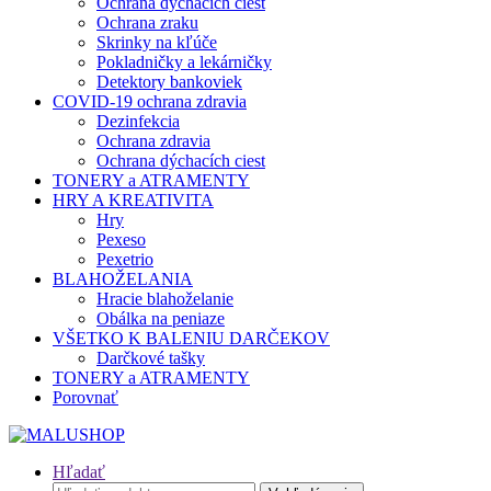
Ochrana dýchacích ciest
Ochrana zraku
Skrinky na kľúče
Pokladničky a lekárničky
Detektory bankoviek
COVID-19 ochrana zdravia
Dezinfekcia
Ochrana zdravia
Ochrana dýchacích ciest
TONERY a ATRAMENTY
HRY A KREATIVITA
Hry
Pexeso
Pexetrio
BLAHOŽELANIA
Hracie blahoželanie
Obálka na peniaze
VŠETKO K BALENIU DARČEKOV
Darčkové tašky
TONERY a ATRAMENTY
Porovnať
Hľadať
Hľadať: