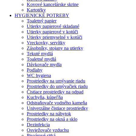
Kovové kancelárske skrine
Kartotéky
HYGIENICKÉ POTREBY
Toaletný papier
Utierky papierové skladané
Utierky papierové v kotúči
Utierky priemyselné v kotúči
Vreckovky, servítky
Zásobníky, stojany na utierky
Tekuté mydlá
Toaletné mydlá
Dávkovače mydla
Podlahy
WC hygiena
Prostriedky na umývanie riadu
Prostriedky do umývačiek riadu
Čistiace prostriedky na odpad
Kuchyňa, kúpeľňa
Odstraňovače vodného kameňa
Univerzálne čistiace prostriedky
Prostriedky na nábytok
Prostriedky na okná a sklo
Dezinfekcia
Osviežovače vzduchu
Pisoárové sitká