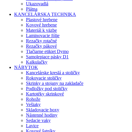
Ukazovadlá
Plátna
KANCELÁRSKA TECHNIKA
Plastové hrebene
Kovové hrebene
Materiál k väzbe
Laminovacie fólie
Rezačky rotačné
Rezačky pákové
Tlačiarne etikiet Dymo
Samolepiace pásky D1
Kalkulačky
NÁBYTOK
Kancelárske kreslá a stoličky
Rokovacie stoličky
Skrinky a stojany na zakladače
Podložky pod stoličky
Kartotéky skrinkové
Rohože
Vešiaky
Skladovacie boxy
Nástenné hodiny
Sedacie vaky
Lavice
Kovové šatníky