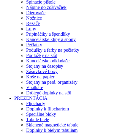
Spínacie pištole
Náplne do zošívačiek
Dierovače
Nožnice
Rezače
Lupy
Pripináčiky a špendlíky
Kancelárske klipy a spony
Pečiatky
Podušky a farby na pečiatky
Podložky na stôl
Kancelárske odkladače
Stojany na časopisy
Zásuvkové boxy
Koše na papier
Stojany na perá, organizéry
Vizitkáre
Drôtené doplnky na stôl
PREZENTÁCIA
Flipcharty
Doplnky k flipchartom
Špeciálne bloky
Tabule biele
Sklenené magnetické tabule
Doplnky k bielym tabuliam