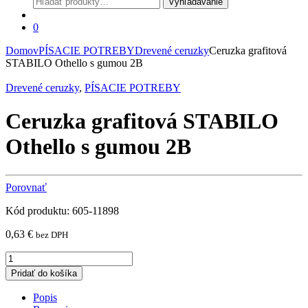
Vyhľadávanie
0
Domov
PÍSACIE POTREBY
Drevené ceruzky
Ceruzka grafitová
STABILO Othello s gumou 2B
Drevené ceruzky
,
PÍSACIE POTREBY
Ceruzka grafitová STABILO
Othello s gumou 2B
Porovnať
Kód produktu: 605-11898
0,63
€
bez DPH
Ceruzka
grafitová
Pridať do košíka
STABILO
Othello
Popis
s