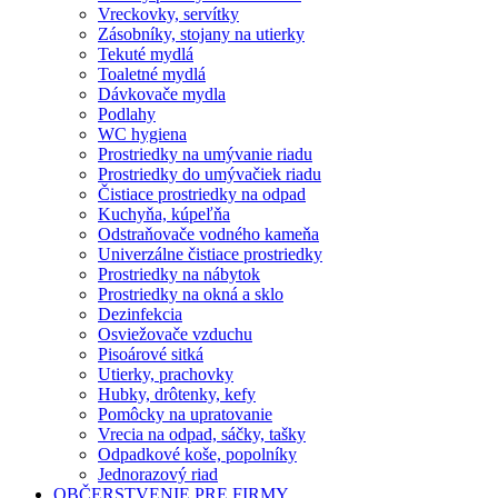
Vreckovky, servítky
Zásobníky, stojany na utierky
Tekuté mydlá
Toaletné mydlá
Dávkovače mydla
Podlahy
WC hygiena
Prostriedky na umývanie riadu
Prostriedky do umývačiek riadu
Čistiace prostriedky na odpad
Kuchyňa, kúpeľňa
Odstraňovače vodného kameňa
Univerzálne čistiace prostriedky
Prostriedky na nábytok
Prostriedky na okná a sklo
Dezinfekcia
Osviežovače vzduchu
Pisoárové sitká
Utierky, prachovky
Hubky, drôtenky, kefy
Pomôcky na upratovanie
Vrecia na odpad, sáčky, tašky
Odpadkové koše, popolníky
Jednorazový riad
OBČERSTVENIE PRE FIRMY