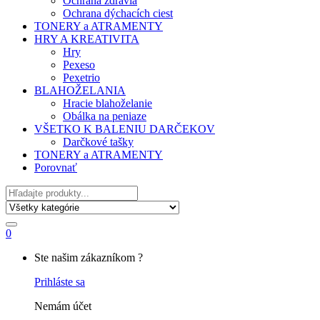
Ochrana zdravia
Ochrana dýchacích ciest
TONERY a ATRAMENTY
HRY A KREATIVITA
Hry
Pexeso
Pexetrio
BLAHOŽELANIA
Hracie blahoželanie
Obálka na peniaze
VŠETKO K BALENIU DARČEKOV
Darčkové tašky
TONERY a ATRAMENTY
Porovnať
Hľadať
0
My
Ste našim zákazníkom ?
Account
Prihláste sa
Nemám účet