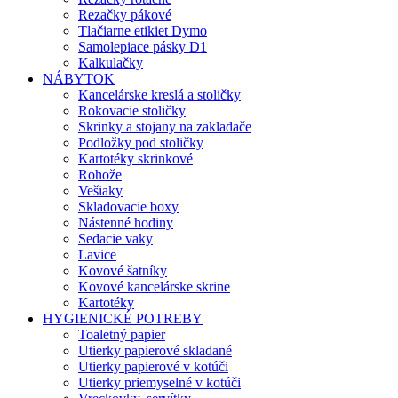
Rezačky pákové
Tlačiarne etikiet Dymo
Samolepiace pásky D1
Kalkulačky
NÁBYTOK
Kancelárske kreslá a stoličky
Rokovacie stoličky
Skrinky a stojany na zakladače
Podložky pod stoličky
Kartotéky skrinkové
Rohože
Vešiaky
Skladovacie boxy
Nástenné hodiny
Sedacie vaky
Lavice
Kovové šatníky
Kovové kancelárske skrine
Kartotéky
HYGIENICKÉ POTREBY
Toaletný papier
Utierky papierové skladané
Utierky papierové v kotúči
Utierky priemyselné v kotúči