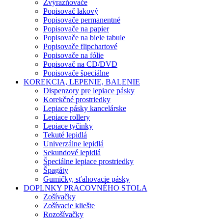
Zvýrazňovače
Popisovač lakový
Popisovače permanentné
Popisovače na papier
Popisovače na biele tabule
Popisovače flipchartové
Popisovače na fólie
Popisovač na CD/DVD
Popisovače špeciálne
KOREKCIA, LEPENIE, BALENIE
Dispenzory pre lepiace pásky
Korekčné prostriedky
Lepiace pásky kancelárske
Lepiace rollery
Lepiace tyčinky
Tekuté lepidlá
Univerzálne lepidlá
Sekundové lepidlá
Špeciálne lepiace prostriedky
Špagáty
Gumičky, sťahovacie pásky
DOPLNKY PRACOVNÉHO STOLA
Zošívačky
Zošívacie kliešte
Rozošívačky