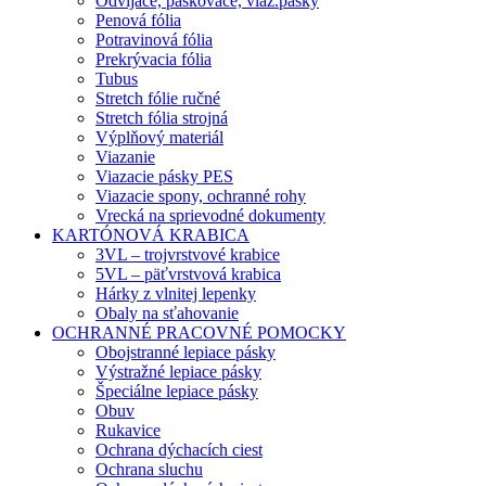
Odvíjače, páskovače, viaz.pásky
Penová fólia
Potravinová fólia
Prekrývacia fólia
Tubus
Stretch fólie ručné
Stretch fólia strojná
Výplňový materiál
Viazanie
Viazacie pásky PES
Viazacie spony, ochranné rohy
Vrecká na sprievodné dokumenty
KARTÓNOVÁ KRABICA
3VL – trojvrstvové krabice
5VL – päťvrstvová krabica
Hárky z vlnitej lepenky
Obaly na sťahovanie
OCHRANNÉ PRACOVNÉ POMOCKY
Obojstranné lepiace pásky
Výstražné lepiace pásky
Špeciálne lepiace pásky
Obuv
Rukavice
Ochrana dýchacích ciest
Ochrana sluchu