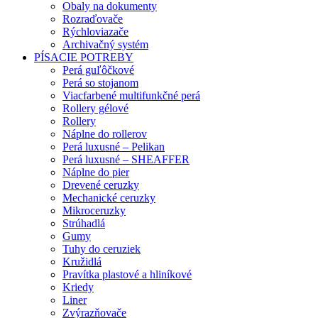
Obaly na dokumenty
Rozraďovače
Rýchloviazače
Archivačný systém
PÍSACIE POTREBY
Perá guľôčkové
Perá so stojanom
Viacfarbené multifunkčné perá
Rollery gélové
Rollery
Náplne do rollerov
Perá luxusné – Pelikan
Perá luxusné – SHEAFFER
Náplne do pier
Drevené ceruzky
Mechanické ceruzky
Mikroceruzky
Strúhadlá
Gumy
Tuhy do ceruziek
Kružidlá
Pravítka plastové a hliníkové
Kriedy
Liner
Zvýrazňovače