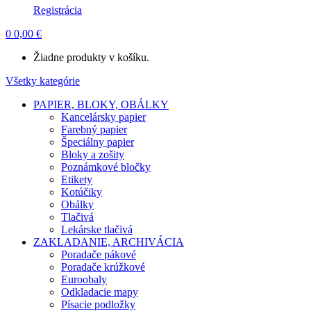
Registrácia
0
0,00
€
Žiadne produkty v košíku.
Všetky kategórie
PAPIER, BLOKY, OBÁLKY
Kancelársky papier
Farebný papier
Špeciálny papier
Bloky a zošity
Poznámkové bločky
Etikety
Kotúčiky
Obálky
Tlačivá
Lekárske tlačivá
ZAKLADANIE, ARCHIVÁCIA
Poradače pákové
Poradače krúžkové
Euroobaly
Odkladacie mapy
Písacie podložky