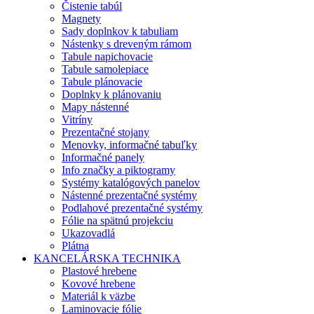
Čistenie tabúl
Magnety
Sady doplnkov k tabuliam
Nástenky s dreveným rámom
Tabule napichovacie
Tabule samolepiace
Tabule plánovacie
Doplnky k plánovaniu
Mapy nástenné
Vitríny
Prezentačné stojany
Menovky, informačné tabuľky
Informačné panely
Info značky a piktogramy
Systémy katalógových panelov
Nástenné prezentačné systémy
Podlahové prezentačné systémy
Fólie na spätnú projekciu
Ukazovadlá
Plátna
KANCELÁRSKA TECHNIKA
Plastové hrebene
Kovové hrebene
Materiál k väzbe
Laminovacie fólie