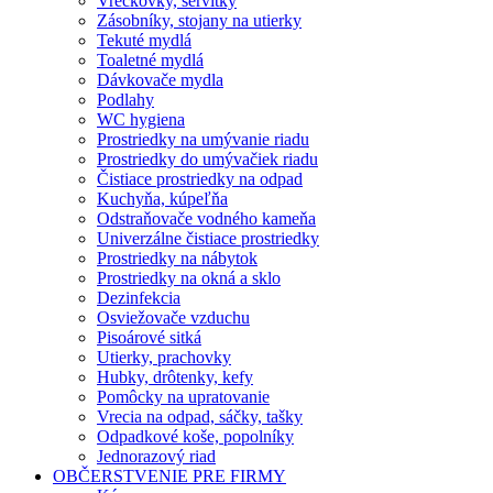
Vreckovky, servítky
Zásobníky, stojany na utierky
Tekuté mydlá
Toaletné mydlá
Dávkovače mydla
Podlahy
WC hygiena
Prostriedky na umývanie riadu
Prostriedky do umývačiek riadu
Čistiace prostriedky na odpad
Kuchyňa, kúpeľňa
Odstraňovače vodného kameňa
Univerzálne čistiace prostriedky
Prostriedky na nábytok
Prostriedky na okná a sklo
Dezinfekcia
Osviežovače vzduchu
Pisoárové sitká
Utierky, prachovky
Hubky, drôtenky, kefy
Pomôcky na upratovanie
Vrecia na odpad, sáčky, tašky
Odpadkové koše, popolníky
Jednorazový riad
OBČERSTVENIE PRE FIRMY