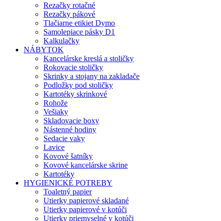
Rezačky rotačné
Rezačky pákové
Tlačiarne etikiet Dymo
Samolepiace pásky D1
Kalkulačky
NÁBYTOK
Kancelárske kreslá a stoličky
Rokovacie stoličky
Skrinky a stojany na zakladače
Podložky pod stoličky
Kartotéky skrinkové
Rohože
Vešiaky
Skladovacie boxy
Nástenné hodiny
Sedacie vaky
Lavice
Kovové šatníky
Kovové kancelárske skrine
Kartotéky
HYGIENICKÉ POTREBY
Toaletný papier
Utierky papierové skladané
Utierky papierové v kotúči
Utierky priemyselné v kotúči