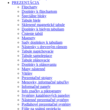
PREZENTÁCIA
Flipcharty
Doplnky k flipchartom
Špeciálne bloky
Tabule biele
Sklenené magnetické tabule
Doplnky k bielym tabuliam
Čistenie tabúl
Magnety
Sady doplnkov k tabuliam
Nástenky s dreveným rámom
Tabule napichovacie
Tabule samolepiace
Tabule plánovacie
Doplnky k plánovaniu
Mapy nástenné
Vitríny
Prezentačné stojany
Menovky, informačné tabuľky
Informačné panely
Info značky a piktogramy
Systémy katalógových panelov
Nástenné prezentačné systémy
Podlahové prezentačné systémy
Fólie na spätnú projekciu