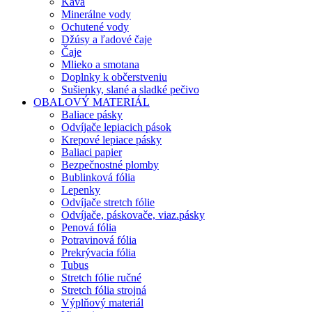
Káva
Minerálne vody
Ochutené vody
Džúsy a ľadové čaje
Čaje
Mlieko a smotana
Doplnky k občerstveniu
Sušienky, slané a sladké pečivo
OBALOVÝ MATERIÁL
Baliace pásky
Odvíjače lepiacich pások
Krepové lepiace pásky
Baliaci papier
Bezpečnostné plomby
Bublinková fólia
Lepenky
Odvíjače stretch fólie
Odvíjače, páskovače, viaz.pásky
Penová fólia
Potravinová fólia
Prekrývacia fólia
Tubus
Stretch fólie ručné
Stretch fólia strojná
Výplňový materiál