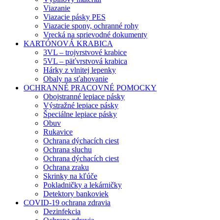
Viazanie
Viazacie pásky PES
Viazacie spony, ochranné rohy
Vrecká na sprievodné dokumenty
KARTÓNOVÁ KRABICA
3VL – trojvrstvové krabice
5VL – päťvrstvová krabica
Hárky z vlnitej lepenky
Obaly na sťahovanie
OCHRANNÉ PRACOVNÉ POMOCKY
Obojstranné lepiace pásky
Výstražné lepiace pásky
Špeciálne lepiace pásky
Obuv
Rukavice
Ochrana dýchacích ciest
Ochrana sluchu
Ochrana dýchacích ciest
Ochrana zraku
Skrinky na kľúče
Pokladničky a lekárničky
Detektory bankoviek
COVID-19 ochrana zdravia
Dezinfekcia