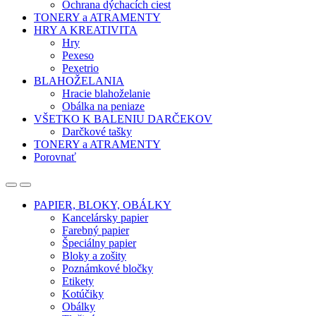
Ochrana dýchacích ciest
TONERY a ATRAMENTY
HRY A KREATIVITA
Hry
Pexeso
Pexetrio
BLAHOŽELANIA
Hracie blahoželanie
Obálka na peniaze
VŠETKO K BALENIU DARČEKOV
Darčkové tašky
TONERY a ATRAMENTY
Porovnať
Open
Close
PAPIER, BLOKY, OBÁLKY
Kancelársky papier
Farebný papier
Špeciálny papier
Bloky a zošity
Poznámkové bločky
Etikety
Kotúčiky
Obálky