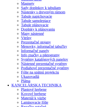
Magnety
Sady doplnkov k tabuliam
Nástenky s dreveným rámom
Tabule napichovacie
Tabule samolepiace
Tabule plánovacie
Doplnky k plánovaniu
Mapy nástenné
Vitríny
Prezentačné stojany
Menovky, informačné tabuľky
Informačné panely
Info značky a piktogramy
Systémy katalógových panelov
Nástenné prezentačné systémy
Podlahové prezentačné systémy
Fólie na spätnú projekciu
Ukazovadlá
Plátna
KANCELÁRSKA TECHNIKA
Plastové hrebene
Kovové hrebene
Materiál k väzbe
Laminovacie fólie
Rezačky rotačné