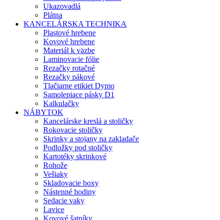
Ukazovadlá
Plátna
KANCELÁRSKA TECHNIKA
Plastové hrebene
Kovové hrebene
Materiál k väzbe
Laminovacie fólie
Rezačky rotačné
Rezačky pákové
Tlačiarne etikiet Dymo
Samolepiace pásky D1
Kalkulačky
NÁBYTOK
Kancelárske kreslá a stoličky
Rokovacie stoličky
Skrinky a stojany na zakladače
Podložky pod stoličky
Kartotéky skrinkové
Rohože
Vešiaky
Skladovacie boxy
Nástenné hodiny
Sedacie vaky
Lavice
Kovové šatníky