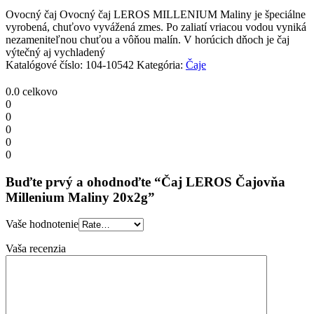
quantity
Ovocný čaj Ovocný čaj LEROS MILLENIUM Maliny je špeciálne
vyrobená, chuťovo vyvážená zmes. Po zaliatí vriacou vodou vyniká
nezameniteľnou chuťou a vôňou malín. V horúcich dňoch je čaj
výtečný aj vychladený
Katalógové číslo:
104-10542
Kategória:
Čaje
0.0
celkovo
0
0
0
0
0
Buďte prvý a ohodnoďte “Čaj LEROS Čajovňa
Millenium Maliny 20x2g”
Vaše hodnotenie
Vaša recenzia