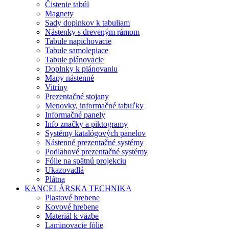
Čistenie tabúl
Magnety
Sady doplnkov k tabuliam
Nástenky s dreveným rámom
Tabule napichovacie
Tabule samolepiace
Tabule plánovacie
Doplnky k plánovaniu
Mapy nástenné
Vitríny
Prezentačné stojany
Menovky, informačné tabuľky
Informačné panely
Info značky a piktogramy
Systémy katalógových panelov
Nástenné prezentačné systémy
Podlahové prezentačné systémy
Fólie na spätnú projekciu
Ukazovadlá
Plátna
KANCELÁRSKA TECHNIKA
Plastové hrebene
Kovové hrebene
Materiál k väzbe
Laminovacie fólie