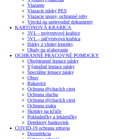
Viazanie
Viazacie pásky PES
Viazacie spony, ochranné rohy
Vrecká na sprievodné dokumenty
KARTÓNOVÁ KRABICA
3VL – trojvrstvové krabice
5VL – päťvrstvová krabica
Hárky z vlnitej lepenky
Obaly na sťahovanie
OCHRANNÉ PRACOVNÉ POMOCKY
Obojstranné lepiace pásky
Výstražné lepiace pásky
Špeciálne lepiace pásky
Obuv
Rukavice
Ochrana dýchacích ciest
Ochrana sluchu
Ochrana dýchacích ciest
Ochrana zraku
Skrinky na kľúče
Pokladničky a lekárničky
Detektory bankoviek
COVID-19 ochrana zdravia
Dezinfekcia