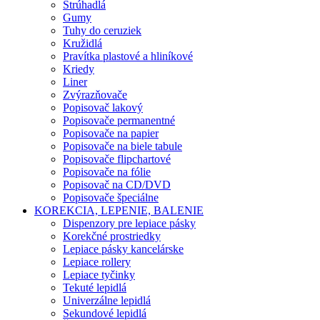
Strúhadlá
Gumy
Tuhy do ceruziek
Kružidlá
Pravítka plastové a hliníkové
Kriedy
Liner
Zvýrazňovače
Popisovač lakový
Popisovače permanentné
Popisovače na papier
Popisovače na biele tabule
Popisovače flipchartové
Popisovače na fólie
Popisovač na CD/DVD
Popisovače špeciálne
KOREKCIA, LEPENIE, BALENIE
Dispenzory pre lepiace pásky
Korekčné prostriedky
Lepiace pásky kancelárske
Lepiace rollery
Lepiace tyčinky
Tekuté lepidlá
Univerzálne lepidlá
Sekundové lepidlá