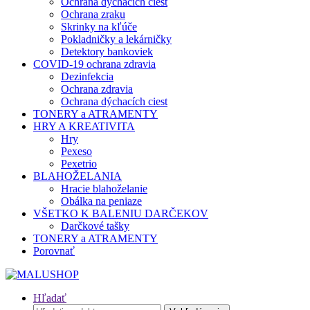
Ochrana dýchacích ciest
Ochrana zraku
Skrinky na kľúče
Pokladničky a lekárničky
Detektory bankoviek
COVID-19 ochrana zdravia
Dezinfekcia
Ochrana zdravia
Ochrana dýchacích ciest
TONERY a ATRAMENTY
HRY A KREATIVITA
Hry
Pexeso
Pexetrio
BLAHOŽELANIA
Hracie blahoželanie
Obálka na peniaze
VŠETKO K BALENIU DARČEKOV
Darčkové tašky
TONERY a ATRAMENTY
Porovnať
Hľadať
Hľadať: