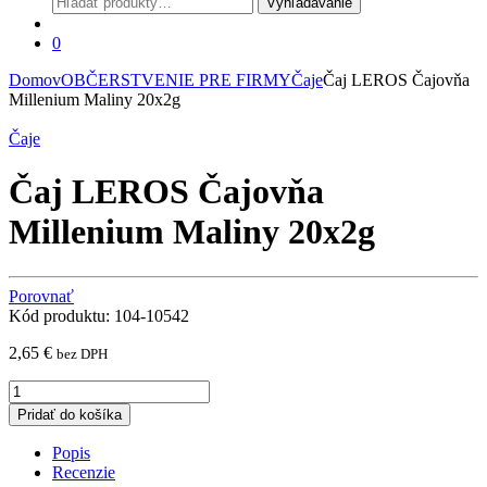
Vyhľadávanie
0
Domov
OBČERSTVENIE PRE FIRMY
Čaje
Čaj LEROS Čajovňa
Millenium Maliny 20x2g
Čaje
Čaj LEROS Čajovňa
Millenium Maliny 20x2g
Porovnať
Kód produktu: 104-10542
2,65
€
bez DPH
Čaj
LEROS
Pridať do košíka
Čajovňa
Millenium
Popis
Maliny
Recenzie
20x2g