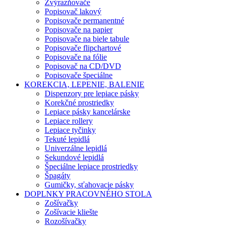
Zvýrazňovače
Popisovač lakový
Popisovače permanentné
Popisovače na papier
Popisovače na biele tabule
Popisovače flipchartové
Popisovače na fólie
Popisovač na CD/DVD
Popisovače špeciálne
KOREKCIA, LEPENIE, BALENIE
Dispenzory pre lepiace pásky
Korekčné prostriedky
Lepiace pásky kancelárske
Lepiace rollery
Lepiace tyčinky
Tekuté lepidlá
Univerzálne lepidlá
Sekundové lepidlá
Špeciálne lepiace prostriedky
Špagáty
Gumičky, sťahovacie pásky
DOPLNKY PRACOVNÉHO STOLA
Zošívačky
Zošívacie kliešte
Rozošívačky