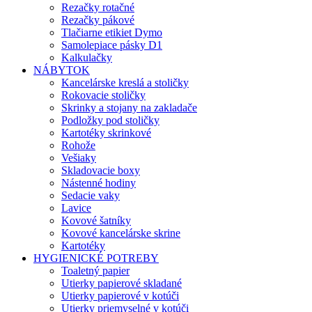
Rezačky rotačné
Rezačky pákové
Tlačiarne etikiet Dymo
Samolepiace pásky D1
Kalkulačky
NÁBYTOK
Kancelárske kreslá a stoličky
Rokovacie stoličky
Skrinky a stojany na zakladače
Podložky pod stoličky
Kartotéky skrinkové
Rohože
Vešiaky
Skladovacie boxy
Nástenné hodiny
Sedacie vaky
Lavice
Kovové šatníky
Kovové kancelárske skrine
Kartotéky
HYGIENICKÉ POTREBY
Toaletný papier
Utierky papierové skladané
Utierky papierové v kotúči
Utierky priemyselné v kotúči