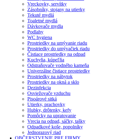
Vreckovky, servítky
Zásobníky, stojany na utierky
Tekuté mydlá
Toaletné mydlá
Dávkovače mydla
Podlahy
WC hygiena
Prostriedky na umývanie riadu
Prostriedky do umývačiek riadu
Čistiace prostriedky na odpad
Kuchyňa, kúpeľňa
Odstraňovače vodného kameňa
Univerzálne čistiace prostriedky
Prostriedky na nábytok
Prostriedky na okná a sklo
Dezinfekcia
Osviežovače vzduchu
Pisoárové sitká
Utierky, prachovky
Hubky, drôtenky, kefy
Pomôcky na upratovanie
Vrecia na odpad, sáčky, tašky
Odpadkové koše, popolníky
Jednorazový riad
OBČERSTVENIE PRE FIRMY