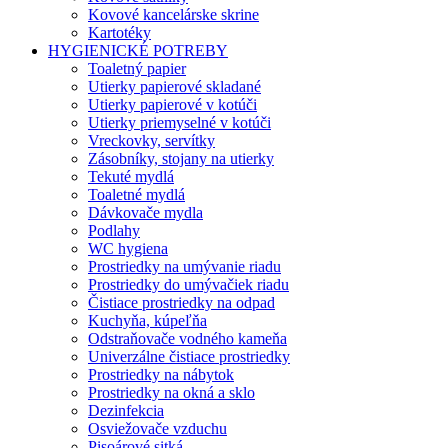
Kovové kancelárske skrine
Kartotéky
HYGIENICKÉ POTREBY
Toaletný papier
Utierky papierové skladané
Utierky papierové v kotúči
Utierky priemyselné v kotúči
Vreckovky, servítky
Zásobníky, stojany na utierky
Tekuté mydlá
Toaletné mydlá
Dávkovače mydla
Podlahy
WC hygiena
Prostriedky na umývanie riadu
Prostriedky do umývačiek riadu
Čistiace prostriedky na odpad
Kuchyňa, kúpeľňa
Odstraňovače vodného kameňa
Univerzálne čistiace prostriedky
Prostriedky na nábytok
Prostriedky na okná a sklo
Dezinfekcia
Osviežovače vzduchu
Pisoárové sitká