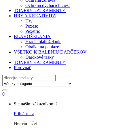
Ochrana zdravia
Ochrana dýchacích ciest
TONERY a ATRAMENTY
HRY A KREATIVITA
Hry
Pexeso
Pexetrio
BLAHOŽELANIA
Hracie blahoželanie
Obálka na peniaze
VŠETKO K BALENIU DARČEKOV
Darčkové tašky
TONERY a ATRAMENTY
Porovnať
Hľadať
0
My
Ste našim zákazníkom ?
Account
Prihláste sa
Nemám účet