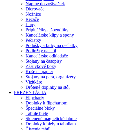
Náplne do zošívačiek
Dierovače
Nožnice
Rezače
Lupy
Pripináčiky a špendlíky
Kancelárske klipy a spony
Pečiatky
Podušky a farby na pečiatky
Podložky na stôl
Kancelárske odkladače
Stojany na časopisy
Zásuvkové boxy
Koše na papier
Stojany na perá, organizéry
Vizitkáre
Drôtené doplnky na stôl
PREZENTÁCIA
Flipcharty
Doplnky k flipchartom
Špeciálne bloky
Tabule biele
Sklenené magnetické tabule
Doplnky k bielym tabuliam
Čistenie tabúl