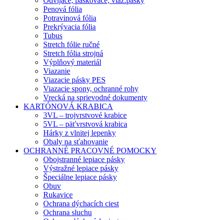
Odvíjače, páskovače, viaz.pásky
Penová fólia
Potravinová fólia
Prekrývacia fólia
Tubus
Stretch fólie ručné
Stretch fólia strojná
Výplňový materiál
Viazanie
Viazacie pásky PES
Viazacie spony, ochranné rohy
Vrecká na sprievodné dokumenty
KARTÓNOVÁ KRABICA
3VL – trojvrstvové krabice
5VL – päťvrstvová krabica
Hárky z vlnitej lepenky
Obaly na sťahovanie
OCHRANNÉ PRACOVNÉ POMOCKY
Obojstranné lepiace pásky
Výstražné lepiace pásky
Špeciálne lepiace pásky
Obuv
Rukavice
Ochrana dýchacích ciest
Ochrana sluchu