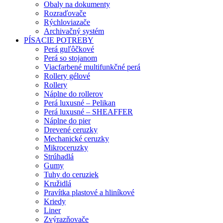
Obaly na dokumenty
Rozraďovače
Rýchloviazače
Archivačný systém
PÍSACIE POTREBY
Perá guľôčkové
Perá so stojanom
Viacfarbené multifunkčné perá
Rollery gélové
Rollery
Náplne do rollerov
Perá luxusné – Pelikan
Perá luxusné – SHEAFFER
Náplne do pier
Drevené ceruzky
Mechanické ceruzky
Mikroceruzky
Strúhadlá
Gumy
Tuhy do ceruziek
Kružidlá
Pravítka plastové a hliníkové
Kriedy
Liner
Zvýrazňovače