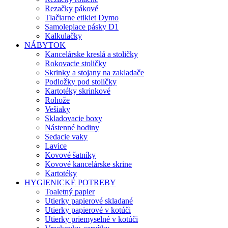
Rezačky pákové
Tlačiarne etikiet Dymo
Samolepiace pásky D1
Kalkulačky
NÁBYTOK
Kancelárske kreslá a stoličky
Rokovacie stoličky
Skrinky a stojany na zakladače
Podložky pod stoličky
Kartotéky skrinkové
Rohože
Vešiaky
Skladovacie boxy
Nástenné hodiny
Sedacie vaky
Lavice
Kovové šatníky
Kovové kancelárske skrine
Kartotéky
HYGIENICKÉ POTREBY
Toaletný papier
Utierky papierové skladané
Utierky papierové v kotúči
Utierky priemyselné v kotúči