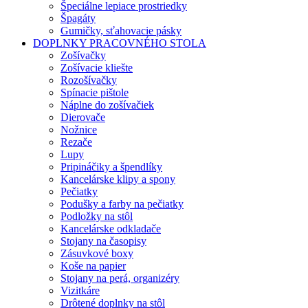
Špeciálne lepiace prostriedky
Špagáty
Gumičky, sťahovacie pásky
DOPLNKY PRACOVNÉHO STOLA
Zošívačky
Zošívacie kliešte
Rozošívačky
Spínacie pištole
Náplne do zošívačiek
Dierovače
Nožnice
Rezače
Lupy
Pripináčiky a špendlíky
Kancelárske klipy a spony
Pečiatky
Podušky a farby na pečiatky
Podložky na stôl
Kancelárske odkladače
Stojany na časopisy
Zásuvkové boxy
Koše na papier
Stojany na perá, organizéry
Vizitkáre
Drôtené doplnky na stôl