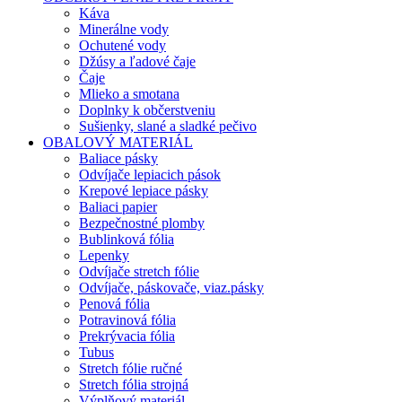
Káva
Minerálne vody
Ochutené vody
Džúsy a ľadové čaje
Čaje
Mlieko a smotana
Doplnky k občerstveniu
Sušienky, slané a sladké pečivo
OBALOVÝ MATERIÁL
Baliace pásky
Odvíjače lepiacich pások
Krepové lepiace pásky
Baliaci papier
Bezpečnostné plomby
Bublinková fólia
Lepenky
Odvíjače stretch fólie
Odvíjače, páskovače, viaz.pásky
Penová fólia
Potravinová fólia
Prekrývacia fólia
Tubus
Stretch fólie ručné
Stretch fólia strojná
Výplňový materiál