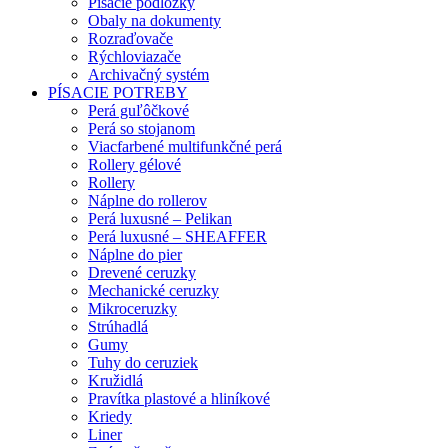
Písacie podložky
Obaly na dokumenty
Rozraďovače
Rýchloviazače
Archivačný systém
PÍSACIE POTREBY
Perá guľôčkové
Perá so stojanom
Viacfarbené multifunkčné perá
Rollery gélové
Rollery
Náplne do rollerov
Perá luxusné – Pelikan
Perá luxusné – SHEAFFER
Náplne do pier
Drevené ceruzky
Mechanické ceruzky
Mikroceruzky
Strúhadlá
Gumy
Tuhy do ceruziek
Kružidlá
Pravítka plastové a hliníkové
Kriedy
Liner