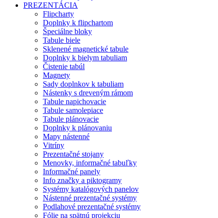
PREZENTÁCIA
Flipcharty
Doplnky k flipchartom
Špeciálne bloky
Tabule biele
Sklenené magnetické tabule
Doplnky k bielym tabuliam
Čistenie tabúl
Magnety
Sady doplnkov k tabuliam
Nástenky s dreveným rámom
Tabule napichovacie
Tabule samolepiace
Tabule plánovacie
Doplnky k plánovaniu
Mapy nástenné
Vitríny
Prezentačné stojany
Menovky, informačné tabuľky
Informačné panely
Info značky a piktogramy
Systémy katalógových panelov
Nástenné prezentačné systémy
Podlahové prezentačné systémy
Fólie na spätnú projekciu