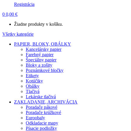
Registrácia
0
0,00
€
Žiadne produkty v košíku.
Všetky kategórie
PAPIER, BLOKY, OBÁLKY
Kancelársky papier
Farebný papier
Špeciálny papier
Bloky a zošity
Poznámkové bločky
Etikety
Kotúčiky
Obálky
Tlačivá
Lekárske tlačivá
ZAKLADANIE, ARCHIVÁCIA
Poradače pákové
Poradače krúžkové
Euroobaly
Odkladacie mapy
Písacie podložky