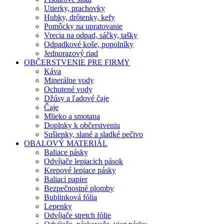
Utierky, prachovky
Hubky, drôtenky, kefy
Pomôcky na upratovanie
Vrecia na odpad, sáčky, tašky
Odpadkové koše, popolníky
Jednorazový riad
OBČERSTVENIE PRE FIRMY
Káva
Minerálne vody
Ochutené vody
Džúsy a ľadové čaje
Čaje
Mlieko a smotana
Doplnky k občerstveniu
Sušienky, slané a sladké pečivo
OBALOVÝ MATERIÁL
Baliace pásky
Odvíjače lepiacich pások
Krepové lepiace pásky
Baliaci papier
Bezpečnostné plomby
Bublinková fólia
Lepenky
Odvíjače stretch fólie