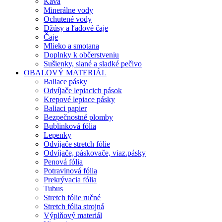
Káva
Minerálne vody
Ochutené vody
Džúsy a ľadové čaje
Čaje
Mlieko a smotana
Doplnky k občerstveniu
Sušienky, slané a sladké pečivo
OBALOVÝ MATERIÁL
Baliace pásky
Odvíjače lepiacich pások
Krepové lepiace pásky
Baliaci papier
Bezpečnostné plomby
Bublinková fólia
Lepenky
Odvíjače stretch fólie
Odvíjače, páskovače, viaz.pásky
Penová fólia
Potravinová fólia
Prekrývacia fólia
Tubus
Stretch fólie ručné
Stretch fólia strojná
Výplňový materiál