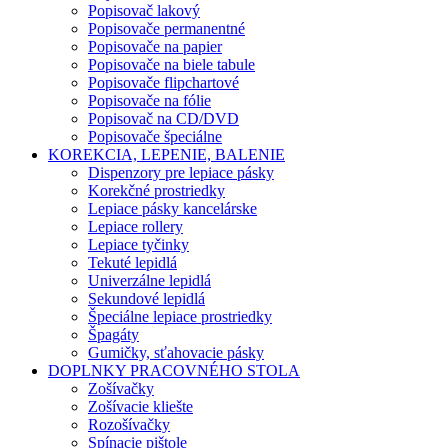
Popisovač lakový
Popisovače permanentné
Popisovače na papier
Popisovače na biele tabule
Popisovače flipchartové
Popisovače na fólie
Popisovač na CD/DVD
Popisovače špeciálne
KOREKCIA, LEPENIE, BALENIE
Dispenzory pre lepiace pásky
Korekčné prostriedky
Lepiace pásky kancelárske
Lepiace rollery
Lepiace tyčinky
Tekuté lepidlá
Univerzálne lepidlá
Sekundové lepidlá
Špeciálne lepiace prostriedky
Špagáty
Gumičky, sťahovacie pásky
DOPLNKY PRACOVNÉHO STOLA
Zošívačky
Zošívacie kliešte
Rozošívačky
Spínacie pištole