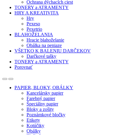
Ochrana dýchacích ciest
TONERY a ATRAMENTY
HRY A KREATIVITA
Hry
Pexeso
Pexetrio
BLAHOŽELANIA
Hracie blahoželanie
Obálka na peniaze
VŠETKO K BALENIU DARČEKOV
Darčkové tašky
TONERY a ATRAMENTY
Porovnať
Open
Close
PAPIER, BLOKY, OBÁLKY
Kancelársky papier
Farebný papier
Špeciálny papier
Bloky a zošity
Poznámkové bločky
Etikety
Kotúčiky
Obálky