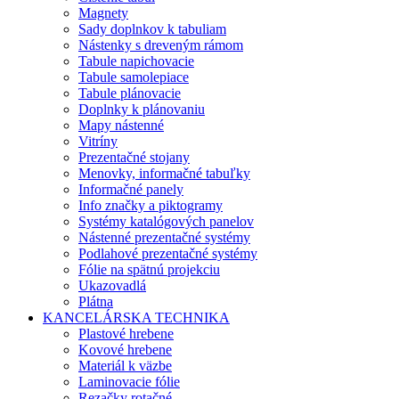
Magnety
Sady doplnkov k tabuliam
Nástenky s dreveným rámom
Tabule napichovacie
Tabule samolepiace
Tabule plánovacie
Doplnky k plánovaniu
Mapy nástenné
Vitríny
Prezentačné stojany
Menovky, informačné tabuľky
Informačné panely
Info značky a piktogramy
Systémy katalógových panelov
Nástenné prezentačné systémy
Podlahové prezentačné systémy
Fólie na spätnú projekciu
Ukazovadlá
Plátna
KANCELÁRSKA TECHNIKA
Plastové hrebene
Kovové hrebene
Materiál k väzbe
Laminovacie fólie
Rezačky rotačné