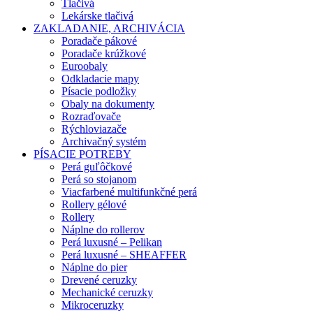
Tlačivá
Lekárske tlačivá
ZAKLADANIE, ARCHIVÁCIA
Poradače pákové
Poradače krúžkové
Euroobaly
Odkladacie mapy
Písacie podložky
Obaly na dokumenty
Rozraďovače
Rýchloviazače
Archivačný systém
PÍSACIE POTREBY
Perá guľôčkové
Perá so stojanom
Viacfarbené multifunkčné perá
Rollery gélové
Rollery
Náplne do rollerov
Perá luxusné – Pelikan
Perá luxusné – SHEAFFER
Náplne do pier
Drevené ceruzky
Mechanické ceruzky
Mikroceruzky