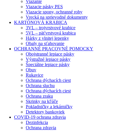
Viazanie
Viazacie pásky PES
Viazacie spony, ochranné rohy
Vrecká na sprievodné dokumenty
KARTÓNOVÁ KRABICA
3VL – trojvrstvové krabice
5VL – päťvrstvová krabica
Hárky z vlnitej lepenky
Obaly na sťahovanie
OCHRANNÉ PRACOVNÉ POMOCKY
Obojstranné lepiace pásky
Výstražné lepiace pásky
Špeciálne lepiace pásky
Obuv
Rukavice
Ochrana dýchacích ciest
Ochrana sluchu
Ochrana dýchacích ciest
Ochrana zraku
Skrinky na kľúče
Pokladničky a lekárničky
Detektory bankoviek
COVID-19 ochrana zdravia
Dezinfekcia
Ochrana zdravia