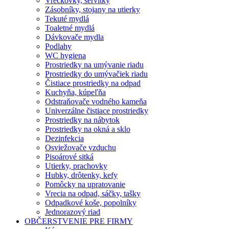
Vreckovky, servítky
Zásobníky, stojany na utierky
Tekuté mydlá
Toaletné mydlá
Dávkovače mydla
Podlahy
WC hygiena
Prostriedky na umývanie riadu
Prostriedky do umývačiek riadu
Čistiace prostriedky na odpad
Kuchyňa, kúpeľňa
Odstraňovače vodného kameňa
Univerzálne čistiace prostriedky
Prostriedky na nábytok
Prostriedky na okná a sklo
Dezinfekcia
Osviežovače vzduchu
Pisoárové sitká
Utierky, prachovky
Hubky, drôtenky, kefy
Pomôcky na upratovanie
Vrecia na odpad, sáčky, tašky
Odpadkové koše, popolníky
Jednorazový riad
OBČERSTVENIE PRE FIRMY