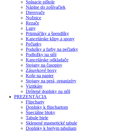
Spínacie pištole
Náplne do zošívačiek
Dierovače
Nožnice
Rezače
Lupy
Pripináčiky a špendlíky
Kancelárske klipy a spony
Pečiatky
Podušky a farby na pečiatky
Podložky na stôl
Kancelárske odkladače
Stojany na časopisy
Zásuvkové boxy
Koše na papier
Stojany na perá, organizéry
Vizitkáre
Drôtené doplnky na stôl
PREZENTÁCIA
Flipcharty
Doplnky k flipchartom
Špeciálne bloky
Tabule biele
Sklenené magnetické tabule
Doplnky k bielym tabuliam