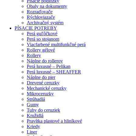
Písacie podložky
Obaly na dokumenty
Rozraďovače
Rýchloviazače
Archivačný systém
PÍSACIE POTREBY
Perá guľôčkové
Perá so stojanom
Viacfarbené multifunkčné perá
Rollery gélové
Rollery
Náplne do rollerov
Perá luxusné – Pelikan
Perá luxusné – SHEAFFER
Náplne do pier
Drevené ceruzky
Mechanické ceruzky
Mikroceruzky
Strúhadlá
Gumy
Tuhy do ceruziek
Kružidlá
Pravítka plastové a hliníkové
Kriedy
Liner