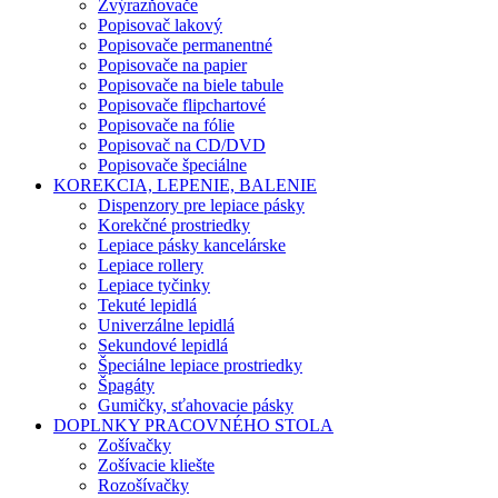
Zvýrazňovače
Popisovač lakový
Popisovače permanentné
Popisovače na papier
Popisovače na biele tabule
Popisovače flipchartové
Popisovače na fólie
Popisovač na CD/DVD
Popisovače špeciálne
KOREKCIA, LEPENIE, BALENIE
Dispenzory pre lepiace pásky
Korekčné prostriedky
Lepiace pásky kancelárske
Lepiace rollery
Lepiace tyčinky
Tekuté lepidlá
Univerzálne lepidlá
Sekundové lepidlá
Špeciálne lepiace prostriedky
Špagáty
Gumičky, sťahovacie pásky
DOPLNKY PRACOVNÉHO STOLA
Zošívačky
Zošívacie kliešte
Rozošívačky