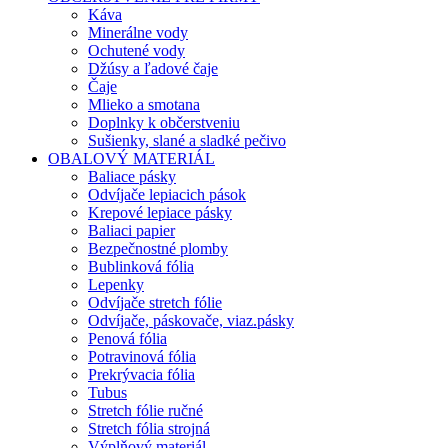
Káva
Minerálne vody
Ochutené vody
Džúsy a ľadové čaje
Čaje
Mlieko a smotana
Doplnky k občerstveniu
Sušienky, slané a sladké pečivo
OBALOVÝ MATERIÁL
Baliace pásky
Odvíjače lepiacich pások
Krepové lepiace pásky
Baliaci papier
Bezpečnostné plomby
Bublinková fólia
Lepenky
Odvíjače stretch fólie
Odvíjače, páskovače, viaz.pásky
Penová fólia
Potravinová fólia
Prekrývacia fólia
Tubus
Stretch fólie ručné
Stretch fólia strojná
Výplňový materiál