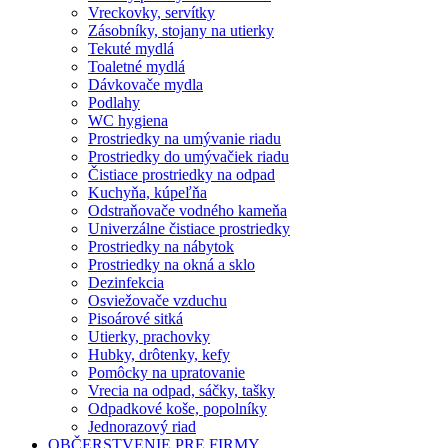
Vreckovky, servítky
Zásobníky, stojany na utierky
Tekuté mydlá
Toaletné mydlá
Dávkovače mydla
Podlahy
WC hygiena
Prostriedky na umývanie riadu
Prostriedky do umývačiek riadu
Čistiace prostriedky na odpad
Kuchyňa, kúpeľňa
Odstraňovače vodného kameňa
Univerzálne čistiace prostriedky
Prostriedky na nábytok
Prostriedky na okná a sklo
Dezinfekcia
Osviežovače vzduchu
Pisoárové sitká
Utierky, prachovky
Hubky, drôtenky, kefy
Pomôcky na upratovanie
Vrecia na odpad, sáčky, tašky
Odpadkové koše, popolníky
Jednorazový riad
OBČERSTVENIE PRE FIRMY