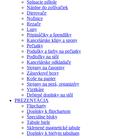
Spínacie pištole
Náplne do zošívačiek
Dierovače
Nožnice
Rezače
Lupy
Pripináčiky a špendlíky
Kancelárske klipy a spony
Pečiatky
Podušky a farby na pečiatky
Podložky na stôl
Kancelárske odkladače
Stojany na časopisy
Zásuvkové boxy
Koše na papier
Stojany na perá, organizéry
Vizitkáre
Drôtené doplnky na stôl
PREZENTÁCIA
Flipcharty
Doplnky k flipchartom
Špeciálne bloky
Tabule biele
Sklenené magnetické tabule
Doplnky k bielym tabuliam