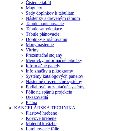
Čistenie tabúl
Magnety
Sady doplnkov k tabuliam
Nástenky s dreveným rámom
Tabule napichovacie
Tabule samolepiace
Tabule plánovacie
Doplnky k plánovaniu
Mapy nástenné
Vitríny
Prezentačné stojany
Menovky, informačné tabuľky
Informačné panely
Info značky a piktogramy
Systémy katalógových panelov
Nástenné prezentačné systémy
Podlahové prezentačné systémy
Fólie na spätnú projekciu
Ukazovadlá
Plátna
KANCELÁRSKA TECHNIKA
Plastové hrebene
Kovové hrebene
Materiál k väzbe
Laminovacie fólie