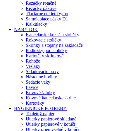
Rezačky rotačné
Rezačky pákové
Tlačiarne etikiet Dymo
Samolepiace pásky D1
Kalkulačky
NÁBYTOK
Kancelárske kreslá a stoličky
Rokovacie stoličky
Skrinky a stojany na zakladače
Podložky pod stoličky
Kartotéky skrinkové
Rohože
Vešiaky
Skladovacie boxy
Nástenné hodiny
Sedacie vaky
Lavice
Kovové šatníky
Kovové kancelárske skrine
Kartotéky
HYGIENICKÉ POTREBY
Toaletný papier
Utierky papierové skladané
Utierky papierové v kotúči
Utierky priemyselné v kotúči