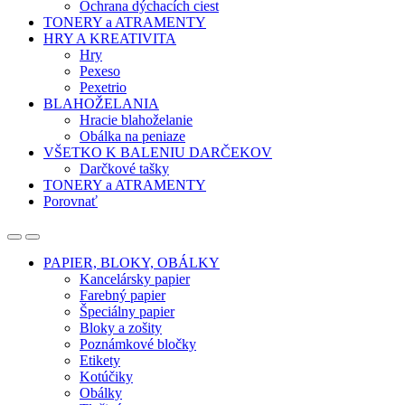
Ochrana dýchacích ciest
TONERY a ATRAMENTY
HRY A KREATIVITA
Hry
Pexeso
Pexetrio
BLAHOŽELANIA
Hracie blahoželanie
Obálka na peniaze
VŠETKO K BALENIU DARČEKOV
Darčkové tašky
TONERY a ATRAMENTY
Porovnať
Open
Close
PAPIER, BLOKY, OBÁLKY
Kancelársky papier
Farebný papier
Špeciálny papier
Bloky a zošity
Poznámkové bločky
Etikety
Kotúčiky
Obálky