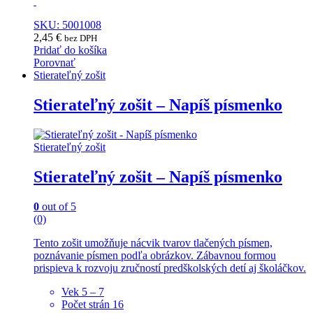
SKU: 5001008
2,45
€
bez DPH
Pridať do košíka
Porovnať
Stierateľný zošit
Stierateľný zošit – Napíš písmenko
Stierateľný zošit
Stierateľný zošit – Napíš písmenko
0
out of 5
(0)
Tento zošit umožňuje nácvik tvarov tlačených písmen,
poznávanie písmen podľa obrázkov. Zábavnou formou
prispieva k rozvoju zručností predškolských detí aj školáčkov.
Vek 5 – 7
Počet strán 16