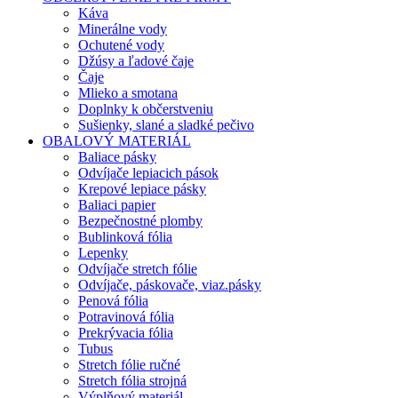
Káva
Minerálne vody
Ochutené vody
Džúsy a ľadové čaje
Čaje
Mlieko a smotana
Doplnky k občerstveniu
Sušienky, slané a sladké pečivo
OBALOVÝ MATERIÁL
Baliace pásky
Odvíjače lepiacich pások
Krepové lepiace pásky
Baliaci papier
Bezpečnostné plomby
Bublinková fólia
Lepenky
Odvíjače stretch fólie
Odvíjače, páskovače, viaz.pásky
Penová fólia
Potravinová fólia
Prekrývacia fólia
Tubus
Stretch fólie ručné
Stretch fólia strojná
Výplňový materiál