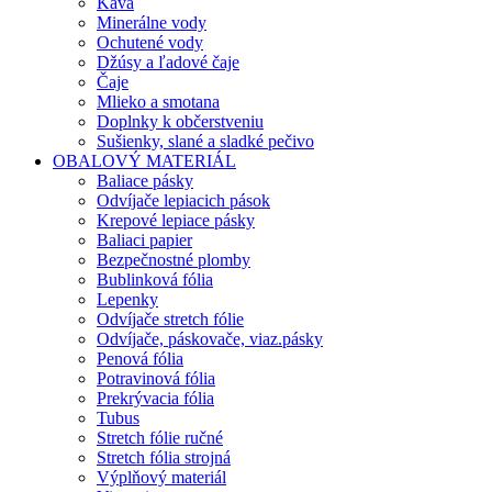
Káva
Minerálne vody
Ochutené vody
Džúsy a ľadové čaje
Čaje
Mlieko a smotana
Doplnky k občerstveniu
Sušienky, slané a sladké pečivo
OBALOVÝ MATERIÁL
Baliace pásky
Odvíjače lepiacich pások
Krepové lepiace pásky
Baliaci papier
Bezpečnostné plomby
Bublinková fólia
Lepenky
Odvíjače stretch fólie
Odvíjače, páskovače, viaz.pásky
Penová fólia
Potravinová fólia
Prekrývacia fólia
Tubus
Stretch fólie ručné
Stretch fólia strojná
Výplňový materiál