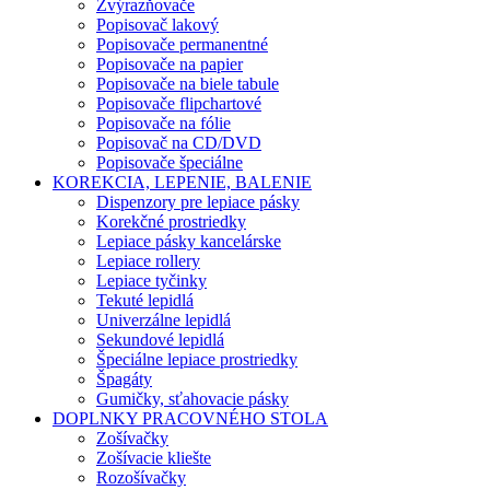
Zvýrazňovače
Popisovač lakový
Popisovače permanentné
Popisovače na papier
Popisovače na biele tabule
Popisovače flipchartové
Popisovače na fólie
Popisovač na CD/DVD
Popisovače špeciálne
KOREKCIA, LEPENIE, BALENIE
Dispenzory pre lepiace pásky
Korekčné prostriedky
Lepiace pásky kancelárske
Lepiace rollery
Lepiace tyčinky
Tekuté lepidlá
Univerzálne lepidlá
Sekundové lepidlá
Špeciálne lepiace prostriedky
Špagáty
Gumičky, sťahovacie pásky
DOPLNKY PRACOVNÉHO STOLA
Zošívačky
Zošívacie kliešte
Rozošívačky