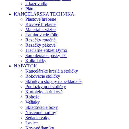
Ukazovadlá
Plátna
KANCELÁRSKA TECHNIKA
Plastové hrebene
Kovové hrebene
Materiál k väzbe
Laminovacie fólie
Rezačky rotačné
Rezačky pákové
Tlačiarne etikiet Dymo
Samolepiace pásky D1
Kalkulačky
NÁBYTOK
Kancelárske kreslá a stoličky
Rokovacie stoličky
Skrinky a stojany na zakladače
Podložky pod stoličky
Kartotéky skrinkové
Rohože
Vešiaky
Skladovacie boxy
Nástenné hodiny
Sedacie vaky
Lavice
Kovové šatníky