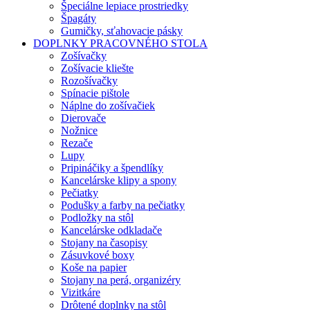
Špeciálne lepiace prostriedky
Špagáty
Gumičky, sťahovacie pásky
DOPLNKY PRACOVNÉHO STOLA
Zošívačky
Zošívacie kliešte
Rozošívačky
Spínacie pištole
Náplne do zošívačiek
Dierovače
Nožnice
Rezače
Lupy
Pripináčiky a špendlíky
Kancelárske klipy a spony
Pečiatky
Podušky a farby na pečiatky
Podložky na stôl
Kancelárske odkladače
Stojany na časopisy
Zásuvkové boxy
Koše na papier
Stojany na perá, organizéry
Vizitkáre
Drôtené doplnky na stôl