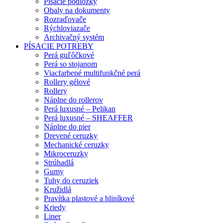
Písacie podložky
Obaly na dokumenty
Rozraďovače
Rýchloviazače
Archivačný systém
PÍSACIE POTREBY
Perá guľôčkové
Perá so stojanom
Viacfarbené multifunkčné perá
Rollery gélové
Rollery
Náplne do rollerov
Perá luxusné – Pelikan
Perá luxusné – SHEAFFER
Náplne do pier
Drevené ceruzky
Mechanické ceruzky
Mikroceruzky
Strúhadlá
Gumy
Tuhy do ceruziek
Kružidlá
Pravítka plastové a hliníkové
Kriedy
Liner