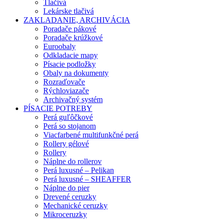
Tlačivá
Lekárske tlačivá
ZAKLADANIE, ARCHIVÁCIA
Poradače pákové
Poradače krúžkové
Euroobaly
Odkladacie mapy
Písacie podložky
Obaly na dokumenty
Rozraďovače
Rýchloviazače
Archivačný systém
PÍSACIE POTREBY
Perá guľôčkové
Perá so stojanom
Viacfarbené multifunkčné perá
Rollery gélové
Rollery
Náplne do rollerov
Perá luxusné – Pelikan
Perá luxusné – SHEAFFER
Náplne do pier
Drevené ceruzky
Mechanické ceruzky
Mikroceruzky