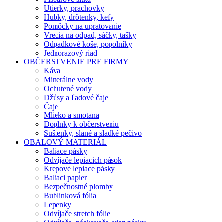
Utierky, prachovky
Hubky, drôtenky, kefy
Pomôcky na upratovanie
Vrecia na odpad, sáčky, tašky
Odpadkové koše, popolníky
Jednorazový riad
OBČERSTVENIE PRE FIRMY
Káva
Minerálne vody
Ochutené vody
Džúsy a ľadové čaje
Čaje
Mlieko a smotana
Doplnky k občerstveniu
Sušienky, slané a sladké pečivo
OBALOVÝ MATERIÁL
Baliace pásky
Odvíjače lepiacich pások
Krepové lepiace pásky
Baliaci papier
Bezpečnostné plomby
Bublinková fólia
Lepenky
Odvíjače stretch fólie