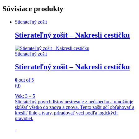
Napíš
Súvisiace produkty
číslo
quantity
Stierateľný zošit
Stierateľný zošit – Nakresli cestičku
Stierateľný zošit
Stierateľný zošit – Nakresli cestičku
0
out of 5
(0)
Vek: 3 – 5
Stierateľný povrch listov nestresuje z neúspechu a umožňuje
skúšať všetko do znova a znova. Tento zošit učí obťahovať a
kresliť línie a tvary, priradovať veci podľa logických
pravidiel.