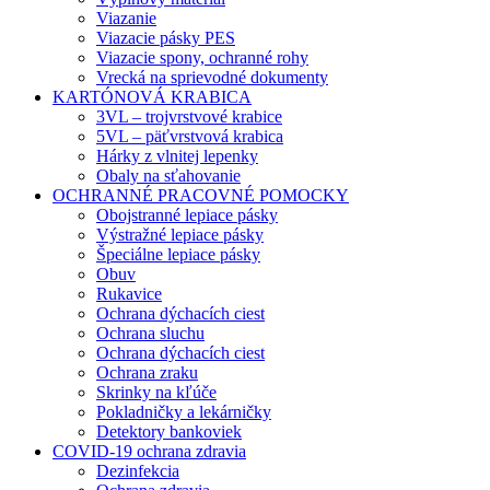
Viazanie
Viazacie pásky PES
Viazacie spony, ochranné rohy
Vrecká na sprievodné dokumenty
KARTÓNOVÁ KRABICA
3VL – trojvrstvové krabice
5VL – päťvrstvová krabica
Hárky z vlnitej lepenky
Obaly na sťahovanie
OCHRANNÉ PRACOVNÉ POMOCKY
Obojstranné lepiace pásky
Výstražné lepiace pásky
Špeciálne lepiace pásky
Obuv
Rukavice
Ochrana dýchacích ciest
Ochrana sluchu
Ochrana dýchacích ciest
Ochrana zraku
Skrinky na kľúče
Pokladničky a lekárničky
Detektory bankoviek
COVID-19 ochrana zdravia
Dezinfekcia