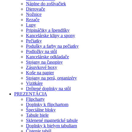
Náplne do zošívačiek
Dierovače
Nožnice
Rezače
Lupy
Pripináčiky a špendlíky
Kancelárske klipy a spony
Pečiatky
Podušky a farby na pečiatky
Podložky na stôl
Kancelárske odkladače
Stojany na časopisy
Zásuvkové boxy
Koše na papier
Stojany na perá, organizéry
Vizitkáre
Drôtené doplnky na stôl
PREZENTÁCIA
Flipcharty
Doplnky k flipchartom
Špeciálne bloky
Tabule biele
Sklenené magnetické tabule
Doplnky k bielym tabuliam
Čistenie tabúl