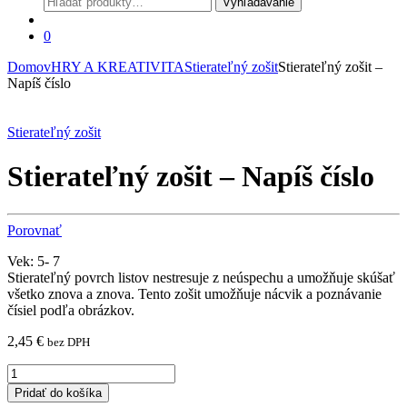
Vyhľadávanie
0
Domov
HRY A KREATIVITA
Stierateľný zošit
Stierateľný zošit –
Napíš číslo
Stierateľný zošit
Stierateľný zošit – Napíš číslo
Porovnať
Vek: 5- 7
Stierateľný povrch listov nestresuje z neúspechu a umožňuje skúšať
všetko znova a znova. Tento zošit umožňuje nácvik a poznávanie
čísiel podľa obrázkov.
2,45
€
bez DPH
Stierateľný
zošit
Pridať do košíka
-