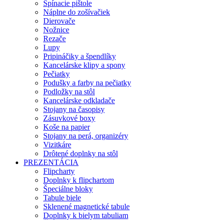
Spínacie pištole
Náplne do zošívačiek
Dierovače
Nožnice
Rezače
Lupy
Pripináčiky a špendlíky
Kancelárske klipy a spony
Pečiatky
Podušky a farby na pečiatky
Podložky na stôl
Kancelárske odkladače
Stojany na časopisy
Zásuvkové boxy
Koše na papier
Stojany na perá, organizéry
Vizitkáre
Drôtené doplnky na stôl
PREZENTÁCIA
Flipcharty
Doplnky k flipchartom
Špeciálne bloky
Tabule biele
Sklenené magnetické tabule
Doplnky k bielym tabuliam