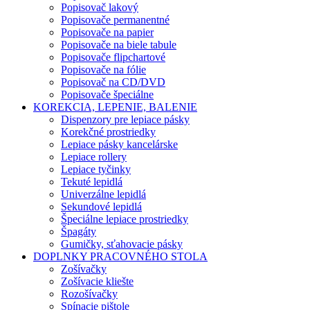
Popisovač lakový
Popisovače permanentné
Popisovače na papier
Popisovače na biele tabule
Popisovače flipchartové
Popisovače na fólie
Popisovač na CD/DVD
Popisovače špeciálne
KOREKCIA, LEPENIE, BALENIE
Dispenzory pre lepiace pásky
Korekčné prostriedky
Lepiace pásky kancelárske
Lepiace rollery
Lepiace tyčinky
Tekuté lepidlá
Univerzálne lepidlá
Sekundové lepidlá
Špeciálne lepiace prostriedky
Špagáty
Gumičky, sťahovacie pásky
DOPLNKY PRACOVNÉHO STOLA
Zošívačky
Zošívacie kliešte
Rozošívačky
Spínacie pištole