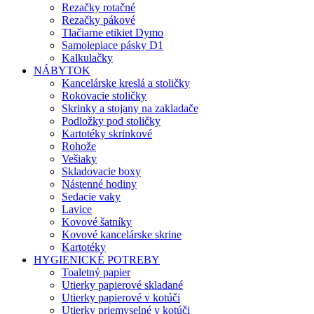
Rezačky rotačné
Rezačky pákové
Tlačiarne etikiet Dymo
Samolepiace pásky D1
Kalkulačky
NÁBYTOK
Kancelárske kreslá a stoličky
Rokovacie stoličky
Skrinky a stojany na zakladače
Podložky pod stoličky
Kartotéky skrinkové
Rohože
Vešiaky
Skladovacie boxy
Nástenné hodiny
Sedacie vaky
Lavice
Kovové šatníky
Kovové kancelárske skrine
Kartotéky
HYGIENICKÉ POTREBY
Toaletný papier
Utierky papierové skladané
Utierky papierové v kotúči
Utierky priemyselné v kotúči