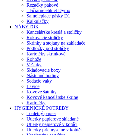
Rezačky pákové
Tlačiarne etikiet Dymo
Samolepiace pásky D1
Kalkulačky
NÁBYTOK
Kancelárske kreslá a stoličky
Rokovacie stoličky
Skrinky a stojany na zakladače
Podložky pod stoličky
Kartotéky skrinkové
Rohože
Vešiaky
Skladovacie boxy
Nástenné hodiny
Sedacie vaky
Lavice
Kovové šatníky
Kovové kancelárske skrine
Kartotéky
HYGIENICKÉ POTREBY
Toaletný papier
Utierky papierové skladané
Utierky papierové v kotúči
Utierky priemyselné v kotúči