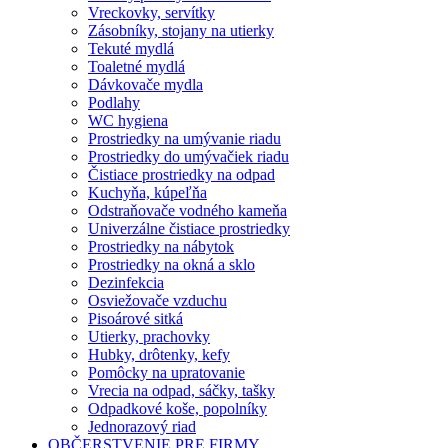
Vreckovky, servítky
Zásobníky, stojany na utierky
Tekuté mydlá
Toaletné mydlá
Dávkovače mydla
Podlahy
WC hygiena
Prostriedky na umývanie riadu
Prostriedky do umývačiek riadu
Čistiace prostriedky na odpad
Kuchyňa, kúpeľňa
Odstraňovače vodného kameňa
Univerzálne čistiace prostriedky
Prostriedky na nábytok
Prostriedky na okná a sklo
Dezinfekcia
Osviežovače vzduchu
Pisoárové sitká
Utierky, prachovky
Hubky, drôtenky, kefy
Pomôcky na upratovanie
Vrecia na odpad, sáčky, tašky
Odpadkové koše, popolníky
Jednorazový riad
OBČERSTVENIE PRE FIRMY