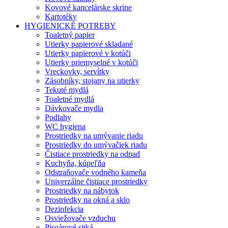
Kovové kancelárske skrine
Kartotéky
HYGIENICKÉ POTREBY
Toaletný papier
Utierky papierové skladané
Utierky papierové v kotúči
Utierky priemyselné v kotúči
Vreckovky, servítky
Zásobníky, stojany na utierky
Tekuté mydlá
Toaletné mydlá
Dávkovače mydla
Podlahy
WC hygiena
Prostriedky na umývanie riadu
Prostriedky do umývačiek riadu
Čistiace prostriedky na odpad
Kuchyňa, kúpeľňa
Odstraňovače vodného kameňa
Univerzálne čistiace prostriedky
Prostriedky na nábytok
Prostriedky na okná a sklo
Dezinfekcia
Osviežovače vzduchu
Pisoárové sitká