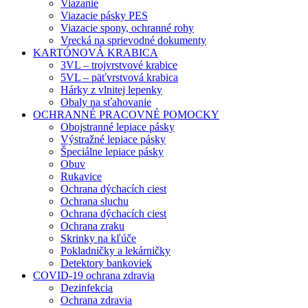
Viazanie
Viazacie pásky PES
Viazacie spony, ochranné rohy
Vrecká na sprievodné dokumenty
KARTÓNOVÁ KRABICA
3VL – trojvrstvové krabice
5VL – päťvrstvová krabica
Hárky z vlnitej lepenky
Obaly na sťahovanie
OCHRANNÉ PRACOVNÉ POMOCKY
Obojstranné lepiace pásky
Výstražné lepiace pásky
Špeciálne lepiace pásky
Obuv
Rukavice
Ochrana dýchacích ciest
Ochrana sluchu
Ochrana dýchacích ciest
Ochrana zraku
Skrinky na kľúče
Pokladničky a lekárničky
Detektory bankoviek
COVID-19 ochrana zdravia
Dezinfekcia
Ochrana zdravia