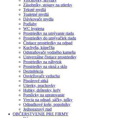
Vreckovky, servítky
Zásobníky, stojany na utierky
Tekuté mydlá
Toaletné mydlá
Dávkovače mydla
Podlahy
WC hygiena
Prostriedky na umývanie riadu
Prostriedky do umývačiek riadu
Čistiace prostriedky na odpad
Kuchyňa, kúpeľňa
Odstraňovače vodného kameňa
Univerzálne čistiace prostriedky
Prostriedky na nábytok
Prostriedky na okná a sklo
Dezinfekcia
Osviežovače vzduchu
Pisoárové sitká
Utierky, prachovky
Hubky, drôtenky, kefy
Pomôcky na upratovanie
Vrecia na odpad, sáčky, tašky
Odpadkové koše, popolníky
Jednorazový riad
OBČERSTVENIE PRE FIRMY