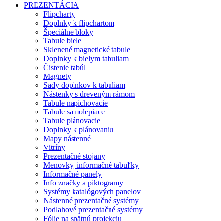
PREZENTÁCIA
Flipcharty
Doplnky k flipchartom
Špeciálne bloky
Tabule biele
Sklenené magnetické tabule
Doplnky k bielym tabuliam
Čistenie tabúl
Magnety
Sady doplnkov k tabuliam
Nástenky s dreveným rámom
Tabule napichovacie
Tabule samolepiace
Tabule plánovacie
Doplnky k plánovaniu
Mapy nástenné
Vitríny
Prezentačné stojany
Menovky, informačné tabuľky
Informačné panely
Info značky a piktogramy
Systémy katalógových panelov
Nástenné prezentačné systémy
Podlahové prezentačné systémy
Fólie na spätnú projekciu