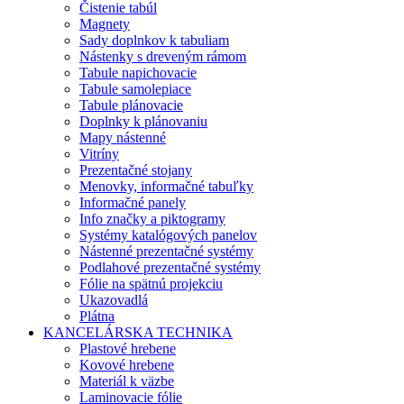
Čistenie tabúl
Magnety
Sady doplnkov k tabuliam
Nástenky s dreveným rámom
Tabule napichovacie
Tabule samolepiace
Tabule plánovacie
Doplnky k plánovaniu
Mapy nástenné
Vitríny
Prezentačné stojany
Menovky, informačné tabuľky
Informačné panely
Info značky a piktogramy
Systémy katalógových panelov
Nástenné prezentačné systémy
Podlahové prezentačné systémy
Fólie na spätnú projekciu
Ukazovadlá
Plátna
KANCELÁRSKA TECHNIKA
Plastové hrebene
Kovové hrebene
Materiál k väzbe
Laminovacie fólie