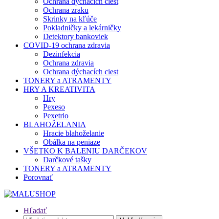
Ochrana dýchacích ciest
Ochrana zraku
Skrinky na kľúče
Pokladničky a lekárničky
Detektory bankoviek
COVID-19 ochrana zdravia
Dezinfekcia
Ochrana zdravia
Ochrana dýchacích ciest
TONERY a ATRAMENTY
HRY A KREATIVITA
Hry
Pexeso
Pexetrio
BLAHOŽELANIA
Hracie blahoželanie
Obálka na peniaze
VŠETKO K BALENIU DARČEKOV
Darčkové tašky
TONERY a ATRAMENTY
Porovnať
Hľadať
Hľadať: