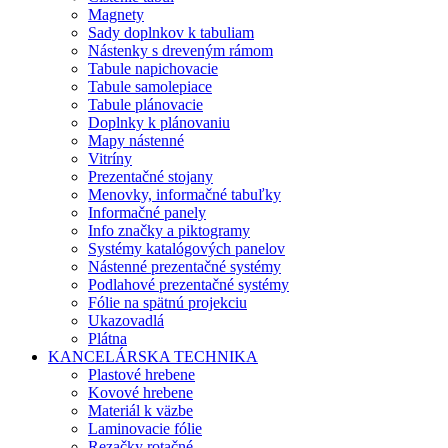
Magnety
Sady doplnkov k tabuliam
Nástenky s dreveným rámom
Tabule napichovacie
Tabule samolepiace
Tabule plánovacie
Doplnky k plánovaniu
Mapy nástenné
Vitríny
Prezentačné stojany
Menovky, informačné tabuľky
Informačné panely
Info značky a piktogramy
Systémy katalógových panelov
Nástenné prezentačné systémy
Podlahové prezentačné systémy
Fólie na spätnú projekciu
Ukazovadlá
Plátna
KANCELÁRSKA TECHNIKA
Plastové hrebene
Kovové hrebene
Materiál k väzbe
Laminovacie fólie
Rezačky rotačné