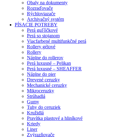
Obaly na dokumenty
Rozraďovače
Rýchloviazače
Archivačný systém
PÍSACIE POTREBY
Perá guľôčkové
Perá so stojanom
Viacfarbené multifunkčné perá
Rollery gélové
Rollery
Náplne do rollerov
Perá luxusné – Pelikan
Perá luxusné – SHEAFFER
Náplne do pier
Drevené ceruzky
Mechanické ceruzky
Mikroceruzky
Strúhadlá
Gumy
Tuhy do ceruziek
Kružidlá
Pravítka plastové a hliníkové
Kriedy
Liner
Zvýrazňovače