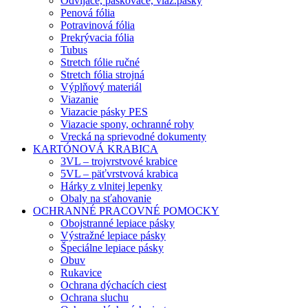
Odvíjače, páskovače, viaz.pásky
Penová fólia
Potravinová fólia
Prekrývacia fólia
Tubus
Stretch fólie ručné
Stretch fólia strojná
Výplňový materiál
Viazanie
Viazacie pásky PES
Viazacie spony, ochranné rohy
Vrecká na sprievodné dokumenty
KARTÓNOVÁ KRABICA
3VL – trojvrstvové krabice
5VL – päťvrstvová krabica
Hárky z vlnitej lepenky
Obaly na sťahovanie
OCHRANNÉ PRACOVNÉ POMOCKY
Obojstranné lepiace pásky
Výstražné lepiace pásky
Špeciálne lepiace pásky
Obuv
Rukavice
Ochrana dýchacích ciest
Ochrana sluchu