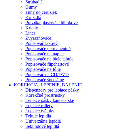
Strúhadlá
Gumy
Tuhy do ceruziek
Kružidlá
Pravítka plastové a hliníkové
Kriedy
Liner
Zvýrazňovače
Popisovač lakový
Popisovače permanentné
Popisovače na papier
Popisovače na biele tabule
Popisovače flipchartové
Popisovače na fólie
Popisovač na CD/DVD
Popisovače špeciálne
KOREKCIA, LEPENIE, BALENIE
Dispenzory pre lepiace pásky
Korekčné prostriedky
Lepiace pásky kancelárske
Lepiace rollery
Lepiace tyčinky
Tekuté lepidlá
Univerzálne lepidlá
Sekundové lepidlá