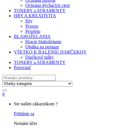
Ochrana zdravia
Ochrana dýchacích ciest
TONERY a ATRAMENTY
HRY A KREATIVITA
Hry
Pexeso
Pexetrio
BLAHOŽELANIA
Hracie blahoželanie
Obálka na peniaze
VŠETKO K BALENIU DARČEKOV
Darčkové tašky
TONERY a ATRAMENTY
Porovnať
Hľadať
0
My
Ste našim zákazníkom ?
Account
Prihláste sa
Nemám účet