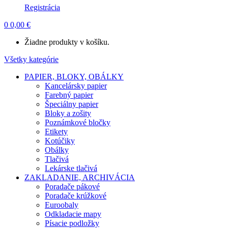
Registrácia
0
0,00
€
Žiadne produkty v košíku.
Všetky kategórie
PAPIER, BLOKY, OBÁLKY
Kancelársky papier
Farebný papier
Špeciálny papier
Bloky a zošity
Poznámkové bločky
Etikety
Kotúčiky
Obálky
Tlačivá
Lekárske tlačivá
ZAKLADANIE, ARCHIVÁCIA
Poradače pákové
Poradače krúžkové
Euroobaly
Odkladacie mapy
Písacie podložky