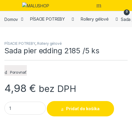
Skip to navigation
Skip to content
Open
0
Domov
PÍSACIE POTREBY
Rollery gélové
Sada 
PÍSACIE POTREBY
,
Rollery gélové
Sada pier edding 2185 /5 ks
Porovnať
4,98
€
bez DPH
Sada pier edding 2185 /5 ks quantity
Pridať do košíka