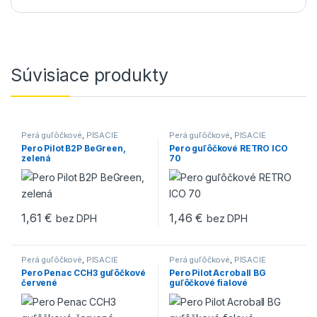
Súvisiace produkty
Perá guľôčkové
,
PÍSACIE
Perá guľôčkové
,
PÍSACIE
POTREBY
POTREBY
Pero Pilot B2P BeGreen,
Pero guľôčkové RETRO ICO
zelená
70
1,61
€
1,46
€
bez DPH
bez DPH
Perá guľôčkové
,
PÍSACIE
Perá guľôčkové
,
PÍSACIE
POTREBY
POTREBY
Pero Penac CCH3 guľôčkové
Pero Pilot Acroball BG
červené
guľôčkové fialové