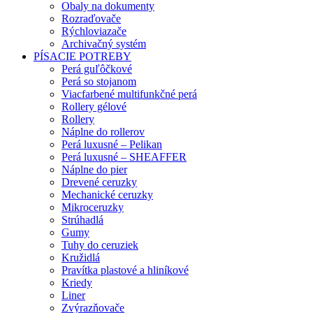
Obaly na dokumenty
Rozraďovače
Rýchloviazače
Archivačný systém
PÍSACIE POTREBY
Perá guľôčkové
Perá so stojanom
Viacfarbené multifunkčné perá
Rollery gélové
Rollery
Náplne do rollerov
Perá luxusné – Pelikan
Perá luxusné – SHEAFFER
Náplne do pier
Drevené ceruzky
Mechanické ceruzky
Mikroceruzky
Strúhadlá
Gumy
Tuhy do ceruziek
Kružidlá
Pravítka plastové a hliníkové
Kriedy
Liner
Zvýrazňovače