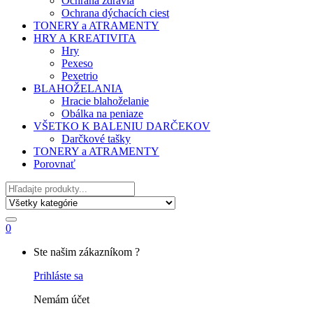
Ochrana zdravia
Ochrana dýchacích ciest
TONERY a ATRAMENTY
HRY A KREATIVITA
Hry
Pexeso
Pexetrio
BLAHOŽELANIA
Hracie blahoželanie
Obálka na peniaze
VŠETKO K BALENIU DARČEKOV
Darčkové tašky
TONERY a ATRAMENTY
Porovnať
Hľadať
0
My
Ste našim zákazníkom ?
Account
Prihláste sa
Nemám účet