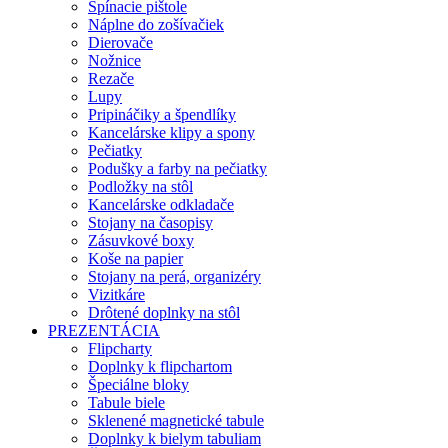
Spínacie pištole
Náplne do zošívačiek
Dierovače
Nožnice
Rezače
Lupy
Pripináčiky a špendlíky
Kancelárske klipy a spony
Pečiatky
Podušky a farby na pečiatky
Podložky na stôl
Kancelárske odkladače
Stojany na časopisy
Zásuvkové boxy
Koše na papier
Stojany na perá, organizéry
Vizitkáre
Drôtené doplnky na stôl
PREZENTÁCIA
Flipcharty
Doplnky k flipchartom
Špeciálne bloky
Tabule biele
Sklenené magnetické tabule
Doplnky k bielym tabuliam