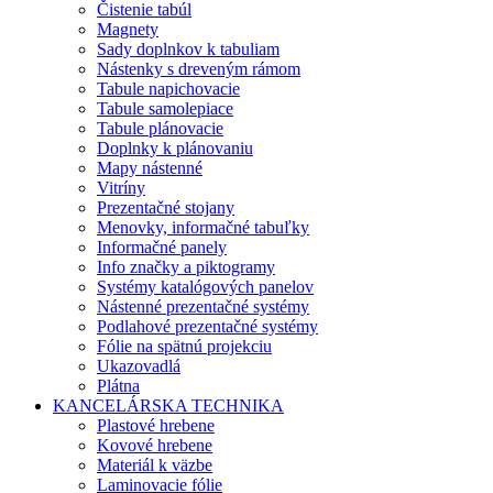
Čistenie tabúl
Magnety
Sady doplnkov k tabuliam
Nástenky s dreveným rámom
Tabule napichovacie
Tabule samolepiace
Tabule plánovacie
Doplnky k plánovaniu
Mapy nástenné
Vitríny
Prezentačné stojany
Menovky, informačné tabuľky
Informačné panely
Info značky a piktogramy
Systémy katalógových panelov
Nástenné prezentačné systémy
Podlahové prezentačné systémy
Fólie na spätnú projekciu
Ukazovadlá
Plátna
KANCELÁRSKA TECHNIKA
Plastové hrebene
Kovové hrebene
Materiál k väzbe
Laminovacie fólie