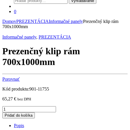
Vyhľadávanie
0
Domov
PREZENTÁCIA
Informačné panely
Prezenčný klip rám
700x1000mm
Informačné panely
,
PREZENTÁCIA
Prezenčný klip rám
700x1000mm
Porovnať
Kód produktu:901-11755
65,27
€
bez DPH
Prezenčný
klip
Pridať do košíka
rám
700x1000mm
Popis
quantity