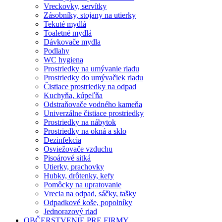
Vreckovky, servítky
Zásobníky, stojany na utierky
Tekuté mydlá
Toaletné mydlá
Dávkovače mydla
Podlahy
WC hygiena
Prostriedky na umývanie riadu
Prostriedky do umývačiek riadu
Čistiace prostriedky na odpad
Kuchyňa, kúpeľňa
Odstraňovače vodného kameňa
Univerzálne čistiace prostriedky
Prostriedky na nábytok
Prostriedky na okná a sklo
Dezinfekcia
Osviežovače vzduchu
Pisoárové sitká
Utierky, prachovky
Hubky, drôtenky, kefy
Pomôcky na upratovanie
Vrecia na odpad, sáčky, tašky
Odpadkové koše, popolníky
Jednorazový riad
OBČERSTVENIE PRE FIRMY