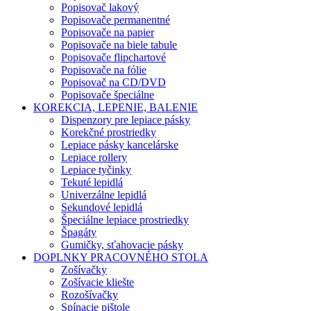
Popisovač lakový
Popisovače permanentné
Popisovače na papier
Popisovače na biele tabule
Popisovače flipchartové
Popisovače na fólie
Popisovač na CD/DVD
Popisovače špeciálne
KOREKCIA, LEPENIE, BALENIE
Dispenzory pre lepiace pásky
Korekčné prostriedky
Lepiace pásky kancelárske
Lepiace rollery
Lepiace tyčinky
Tekuté lepidlá
Univerzálne lepidlá
Sekundové lepidlá
Špeciálne lepiace prostriedky
Špagáty
Gumičky, sťahovacie pásky
DOPLNKY PRACOVNÉHO STOLA
Zošívačky
Zošívacie kliešte
Rozošívačky
Spínacie pištole