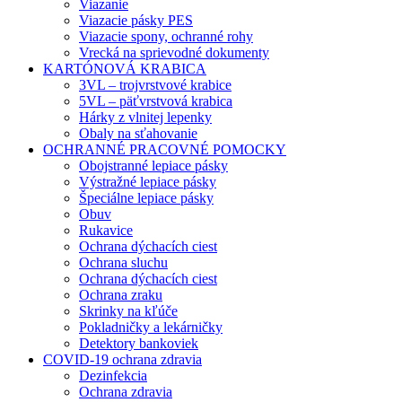
Viazanie
Viazacie pásky PES
Viazacie spony, ochranné rohy
Vrecká na sprievodné dokumenty
KARTÓNOVÁ KRABICA
3VL – trojvrstvové krabice
5VL – päťvrstvová krabica
Hárky z vlnitej lepenky
Obaly na sťahovanie
OCHRANNÉ PRACOVNÉ POMOCKY
Obojstranné lepiace pásky
Výstražné lepiace pásky
Špeciálne lepiace pásky
Obuv
Rukavice
Ochrana dýchacích ciest
Ochrana sluchu
Ochrana dýchacích ciest
Ochrana zraku
Skrinky na kľúče
Pokladničky a lekárničky
Detektory bankoviek
COVID-19 ochrana zdravia
Dezinfekcia
Ochrana zdravia