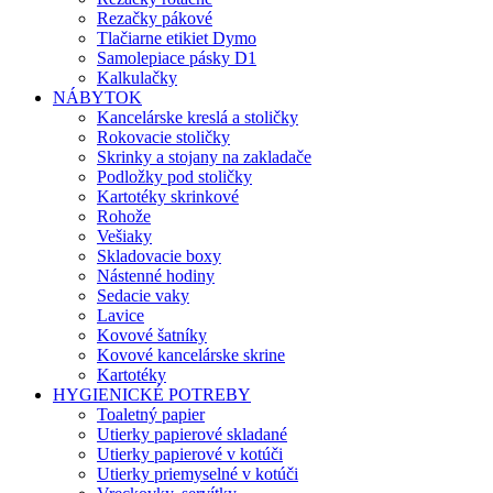
Rezačky pákové
Tlačiarne etikiet Dymo
Samolepiace pásky D1
Kalkulačky
NÁBYTOK
Kancelárske kreslá a stoličky
Rokovacie stoličky
Skrinky a stojany na zakladače
Podložky pod stoličky
Kartotéky skrinkové
Rohože
Vešiaky
Skladovacie boxy
Nástenné hodiny
Sedacie vaky
Lavice
Kovové šatníky
Kovové kancelárske skrine
Kartotéky
HYGIENICKÉ POTREBY
Toaletný papier
Utierky papierové skladané
Utierky papierové v kotúči
Utierky priemyselné v kotúči