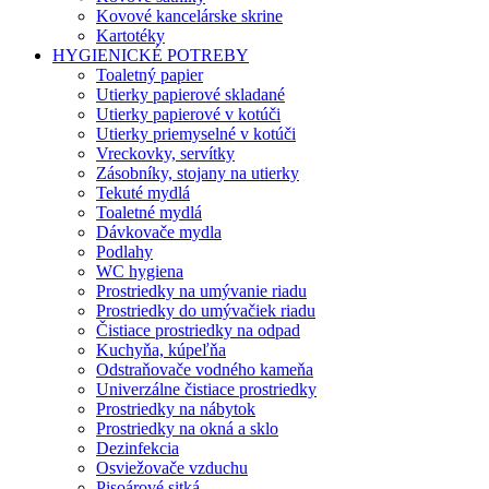
Kovové kancelárske skrine
Kartotéky
HYGIENICKÉ POTREBY
Toaletný papier
Utierky papierové skladané
Utierky papierové v kotúči
Utierky priemyselné v kotúči
Vreckovky, servítky
Zásobníky, stojany na utierky
Tekuté mydlá
Toaletné mydlá
Dávkovače mydla
Podlahy
WC hygiena
Prostriedky na umývanie riadu
Prostriedky do umývačiek riadu
Čistiace prostriedky na odpad
Kuchyňa, kúpeľňa
Odstraňovače vodného kameňa
Univerzálne čistiace prostriedky
Prostriedky na nábytok
Prostriedky na okná a sklo
Dezinfekcia
Osviežovače vzduchu
Pisoárové sitká