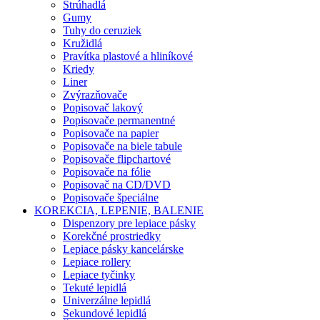
Strúhadlá
Gumy
Tuhy do ceruziek
Kružidlá
Pravítka plastové a hliníkové
Kriedy
Liner
Zvýrazňovače
Popisovač lakový
Popisovače permanentné
Popisovače na papier
Popisovače na biele tabule
Popisovače flipchartové
Popisovače na fólie
Popisovač na CD/DVD
Popisovače špeciálne
KOREKCIA, LEPENIE, BALENIE
Dispenzory pre lepiace pásky
Korekčné prostriedky
Lepiace pásky kancelárske
Lepiace rollery
Lepiace tyčinky
Tekuté lepidlá
Univerzálne lepidlá
Sekundové lepidlá