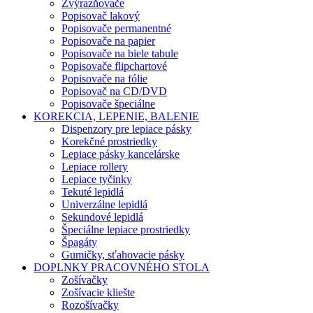
Zvýrazňovače
Popisovač lakový
Popisovače permanentné
Popisovače na papier
Popisovače na biele tabule
Popisovače flipchartové
Popisovače na fólie
Popisovač na CD/DVD
Popisovače špeciálne
KOREKCIA, LEPENIE, BALENIE
Dispenzory pre lepiace pásky
Korekčné prostriedky
Lepiace pásky kancelárske
Lepiace rollery
Lepiace tyčinky
Tekuté lepidlá
Univerzálne lepidlá
Sekundové lepidlá
Špeciálne lepiace prostriedky
Špagáty
Gumičky, sťahovacie pásky
DOPLNKY PRACOVNÉHO STOLA
Zošívačky
Zošívacie kliešte
Rozošívačky