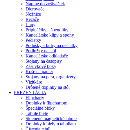
Náplne do zošívačiek
Dierovače
Nožnice
Rezače
Lupy
Pripináčiky a špendlíky
Kancelárske klipy a spony
Pečiatky
Podušky a farby na pečiatky
Podložky na stôl
Kancelárske odkladače
Stojany na časopisy
Zásuvkové boxy
Koše na papier
Stojany na perá, organizéry
Vizitkáre
Drôtené doplnky na stôl
PREZENTÁCIA
Flipcharty
Doplnky k flipchartom
Špeciálne bloky
Tabule biele
Sklenené magnetické tabule
Doplnky k bielym tabuliam
Čistenie tabúl