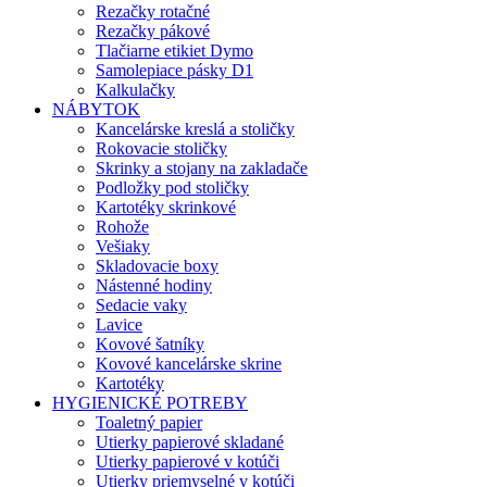
Rezačky rotačné
Rezačky pákové
Tlačiarne etikiet Dymo
Samolepiace pásky D1
Kalkulačky
NÁBYTOK
Kancelárske kreslá a stoličky
Rokovacie stoličky
Skrinky a stojany na zakladače
Podložky pod stoličky
Kartotéky skrinkové
Rohože
Vešiaky
Skladovacie boxy
Nástenné hodiny
Sedacie vaky
Lavice
Kovové šatníky
Kovové kancelárske skrine
Kartotéky
HYGIENICKÉ POTREBY
Toaletný papier
Utierky papierové skladané
Utierky papierové v kotúči
Utierky priemyselné v kotúči