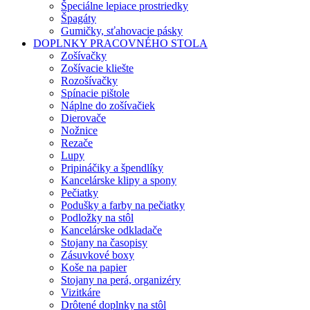
Špeciálne lepiace prostriedky
Špagáty
Gumičky, sťahovacie pásky
DOPLNKY PRACOVNÉHO STOLA
Zošívačky
Zošívacie kliešte
Rozošívačky
Spínacie pištole
Náplne do zošívačiek
Dierovače
Nožnice
Rezače
Lupy
Pripináčiky a špendlíky
Kancelárske klipy a spony
Pečiatky
Podušky a farby na pečiatky
Podložky na stôl
Kancelárske odkladače
Stojany na časopisy
Zásuvkové boxy
Koše na papier
Stojany na perá, organizéry
Vizitkáre
Drôtené doplnky na stôl