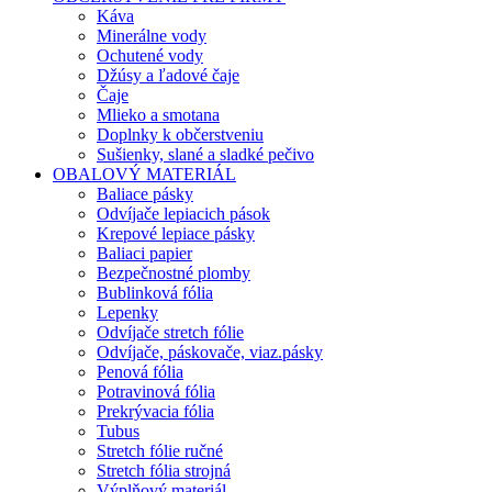
Káva
Minerálne vody
Ochutené vody
Džúsy a ľadové čaje
Čaje
Mlieko a smotana
Doplnky k občerstveniu
Sušienky, slané a sladké pečivo
OBALOVÝ MATERIÁL
Baliace pásky
Odvíjače lepiacich pások
Krepové lepiace pásky
Baliaci papier
Bezpečnostné plomby
Bublinková fólia
Lepenky
Odvíjače stretch fólie
Odvíjače, páskovače, viaz.pásky
Penová fólia
Potravinová fólia
Prekrývacia fólia
Tubus
Stretch fólie ručné
Stretch fólia strojná
Výplňový materiál