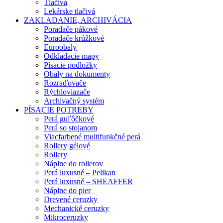
Tlačivá
Lekárske tlačivá
ZAKLADANIE, ARCHIVÁCIA
Poradače pákové
Poradače krúžkové
Euroobaly
Odkladacie mapy
Písacie podložky
Obaly na dokumenty
Rozraďovače
Rýchloviazače
Archivačný systém
PÍSACIE POTREBY
Perá guľôčkové
Perá so stojanom
Viacfarbené multifunkčné perá
Rollery gélové
Rollery
Náplne do rollerov
Perá luxusné – Pelikan
Perá luxusné – SHEAFFER
Náplne do pier
Drevené ceruzky
Mechanické ceruzky
Mikroceruzky