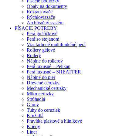
Písacie podložky
Obaly na dokumenty
Rozraďovače
Rýchloviazače
Archivačný systém
PÍSACIE POTREBY
Perá guľôčkové
Perá so stojanom
Viacfarbené multifunkčné perá
Rollery gélové
Rollery
Náplne do rollerov
Perá luxusné – Pelikan
Perá luxusné – SHEAFFER
Náplne do pier
Drevené ceruzky
Mechanické ceruzky
Mikroceruzky
Strúhadlá
Gumy
Tuhy do ceruziek
Kružidlá
Pravítka plastové a hliníkové
Kriedy
Liner