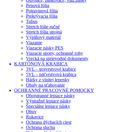
Odvíjače, páskovače, viaz.pásky
Penová fólia
Potravinová fólia
Prekrývacia fólia
Tubus
Stretch fólie ručné
Stretch fólia strojná
Výplňový materiál
Viazanie
Viazacie pásky PES
Viazacie spony, ochranné rohy
Vrecká na sprievodné dokumenty
KARTÓNOVÁ KRABICA
3VL – trojvrstvové krabice
5VL – päťvrstvová krabica
Hárky z vlnitej lepenky
Obaly na sťahovanie
OCHRANNÉ PRACOVNÉ POMOCKY
Obojstranné lepiace pásky
Výstražné lepiace pásky
Špeciálne lepiace pásky
Obuv
Rukavice
Ochrana dýchacích ciest
Ochrana sluchu