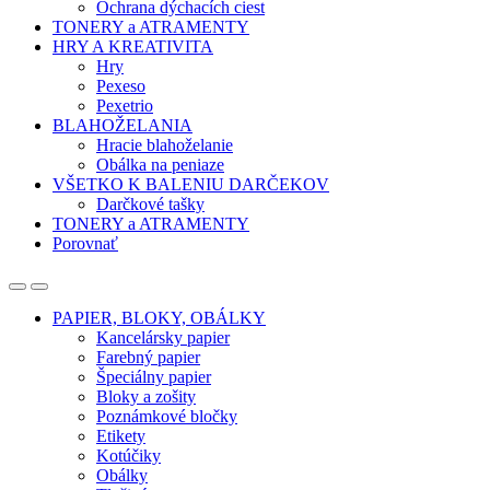
Ochrana dýchacích ciest
TONERY a ATRAMENTY
HRY A KREATIVITA
Hry
Pexeso
Pexetrio
BLAHOŽELANIA
Hracie blahoželanie
Obálka na peniaze
VŠETKO K BALENIU DARČEKOV
Darčkové tašky
TONERY a ATRAMENTY
Porovnať
Open
Close
PAPIER, BLOKY, OBÁLKY
Kancelársky papier
Farebný papier
Špeciálny papier
Bloky a zošity
Poznámkové bločky
Etikety
Kotúčiky
Obálky