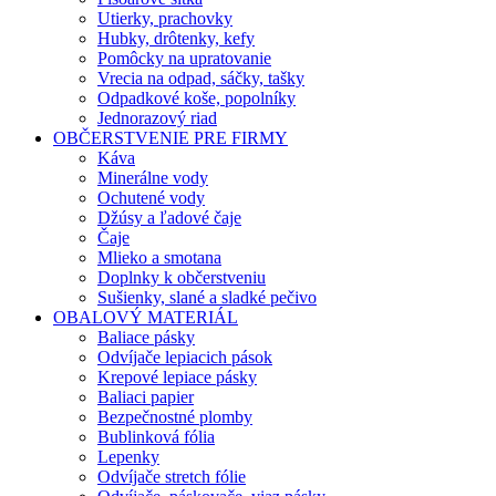
Utierky, prachovky
Hubky, drôtenky, kefy
Pomôcky na upratovanie
Vrecia na odpad, sáčky, tašky
Odpadkové koše, popolníky
Jednorazový riad
OBČERSTVENIE PRE FIRMY
Káva
Minerálne vody
Ochutené vody
Džúsy a ľadové čaje
Čaje
Mlieko a smotana
Doplnky k občerstveniu
Sušienky, slané a sladké pečivo
OBALOVÝ MATERIÁL
Baliace pásky
Odvíjače lepiacich pások
Krepové lepiace pásky
Baliaci papier
Bezpečnostné plomby
Bublinková fólia
Lepenky
Odvíjače stretch fólie