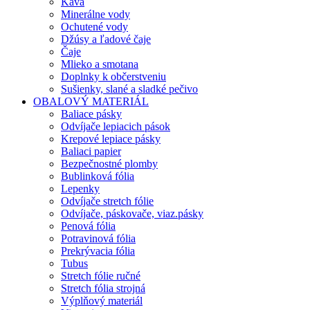
Káva
Minerálne vody
Ochutené vody
Džúsy a ľadové čaje
Čaje
Mlieko a smotana
Doplnky k občerstveniu
Sušienky, slané a sladké pečivo
OBALOVÝ MATERIÁL
Baliace pásky
Odvíjače lepiacich pások
Krepové lepiace pásky
Baliaci papier
Bezpečnostné plomby
Bublinková fólia
Lepenky
Odvíjače stretch fólie
Odvíjače, páskovače, viaz.pásky
Penová fólia
Potravinová fólia
Prekrývacia fólia
Tubus
Stretch fólie ručné
Stretch fólia strojná
Výplňový materiál