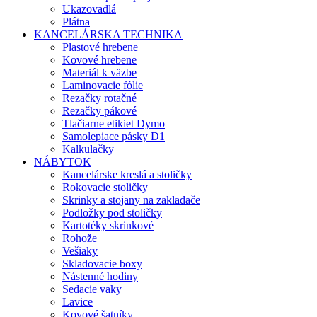
Ukazovadlá
Plátna
KANCELÁRSKA TECHNIKA
Plastové hrebene
Kovové hrebene
Materiál k väzbe
Laminovacie fólie
Rezačky rotačné
Rezačky pákové
Tlačiarne etikiet Dymo
Samolepiace pásky D1
Kalkulačky
NÁBYTOK
Kancelárske kreslá a stoličky
Rokovacie stoličky
Skrinky a stojany na zakladače
Podložky pod stoličky
Kartotéky skrinkové
Rohože
Vešiaky
Skladovacie boxy
Nástenné hodiny
Sedacie vaky
Lavice
Kovové šatníky