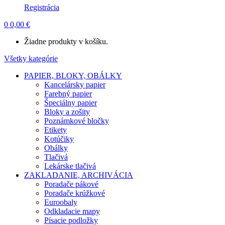
Registrácia
0
0,00
€
Žiadne produkty v košíku.
Všetky kategórie
PAPIER, BLOKY, OBÁLKY
Kancelársky papier
Farebný papier
Špeciálny papier
Bloky a zošity
Poznámkové bločky
Etikety
Kotúčiky
Obálky
Tlačivá
Lekárske tlačivá
ZAKLADANIE, ARCHIVÁCIA
Poradače pákové
Poradače krúžkové
Euroobaly
Odkladacie mapy
Písacie podložky