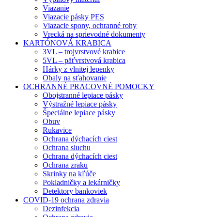
Viazanie
Viazacie pásky PES
Viazacie spony, ochranné rohy
Vrecká na sprievodné dokumenty
KARTÓNOVÁ KRABICA
3VL – trojvrstvové krabice
5VL – päťvrstvová krabica
Hárky z vlnitej lepenky
Obaly na sťahovanie
OCHRANNÉ PRACOVNÉ POMOCKY
Obojstranné lepiace pásky
Výstražné lepiace pásky
Špeciálne lepiace pásky
Obuv
Rukavice
Ochrana dýchacích ciest
Ochrana sluchu
Ochrana dýchacích ciest
Ochrana zraku
Skrinky na kľúče
Pokladničky a lekárničky
Detektory bankoviek
COVID-19 ochrana zdravia
Dezinfekcia