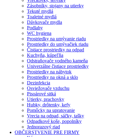
Vreckovky, servítky
Zásobníky, stojany na utierky
Tekuté mydlá
Toaletné mydlá
Dávkovače mydla
Podlahy
WC hygiena
Prostriedky na umývanie riadu
Prostriedky do umývačiek riadu
Čistiace prostriedky na odpad
Kuchyňa, kúpeľňa
Odstraňovače vodného kameňa
Univerzálne čistiace prostriedky
Prostriedky na nábytok
Prostriedky na okná a sklo
Dezinfekcia
Osviežovače vzduchu
Pisoárové sitká
Utierky, prachovky
Hubky, drôtenky, kefy
Pomôcky na upratovanie
Vrecia na odpad, sáčky, tašky
Odpadkové koše, popolníky
Jednorazový riad
OBČERSTVENIE PRE FIRMY