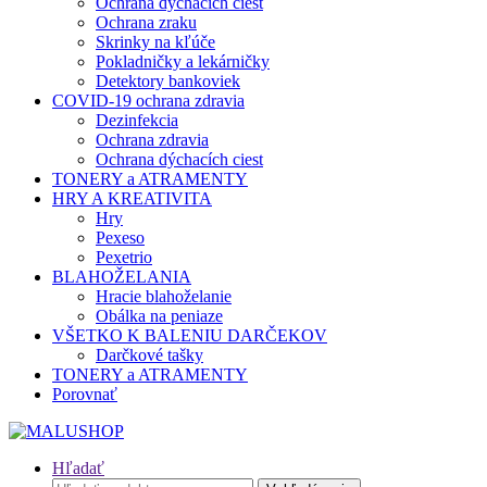
Ochrana dýchacích ciest
Ochrana zraku
Skrinky na kľúče
Pokladničky a lekárničky
Detektory bankoviek
COVID-19 ochrana zdravia
Dezinfekcia
Ochrana zdravia
Ochrana dýchacích ciest
TONERY a ATRAMENTY
HRY A KREATIVITA
Hry
Pexeso
Pexetrio
BLAHOŽELANIA
Hracie blahoželanie
Obálka na peniaze
VŠETKO K BALENIU DARČEKOV
Darčkové tašky
TONERY a ATRAMENTY
Porovnať
Hľadať
Hľadať: