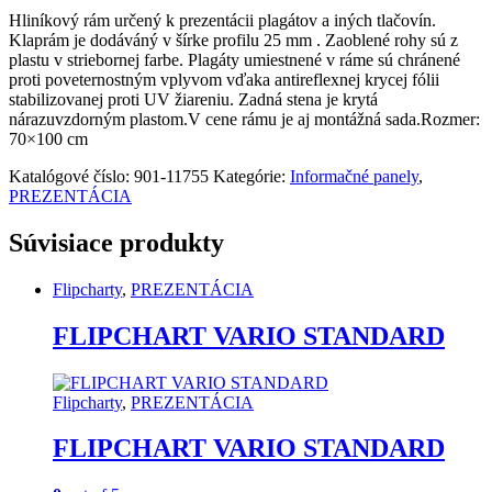
Hliníkový rám určený k prezentácii plagátov a iných tlačovín.
Klaprám je dodáváný v šírke profilu 25 mm . Zaoblené rohy sú z
plastu v striebornej farbe. Plagáty umiestnené v ráme sú chránené
proti poveternostným vplyvom vďaka antireflexnej krycej fólii
stabilizovanej proti UV žiareniu. Zadná stena je krytá
nárazuvzdorným plastom.V cene rámu je aj montážná sada.Rozmer:
70×100 cm
Katalógové číslo:
901-11755
Kategórie:
Informačné panely
,
PREZENTÁCIA
Súvisiace produkty
Flipcharty
,
PREZENTÁCIA
FLIPCHART VARIO STANDARD
Flipcharty
,
PREZENTÁCIA
FLIPCHART VARIO STANDARD