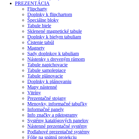
PREZENTÁCIA
Flipcharty
Doplnky k flipchartom
Špeciálne bloky
Tabule biele
Sklenené magnetické tabule
Doplnky k bielym tabuliam
Čistenie tabúl
Magnety
Sady doplnkov k tabuliam
Nástenky s dreveným rámom
Tabule napichovacie
Tabule samolepiace
Tabule plánovacie
Doplnky k plánovaniu
Mapy nástenné
Vitríny
Prezentačné stojany
Menovky, informačné tabuľky
Informačné panely
Info značky a piktogramy
Systémy katalógových panelov
Nástenné prezentačné systémy
Podlahové prezentačné systémy
Fólie na spätnú projekciu