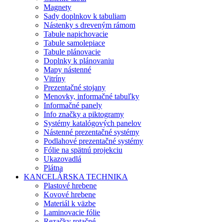
Magnety
Sady doplnkov k tabuliam
Nástenky s dreveným rámom
Tabule napichovacie
Tabule samolepiace
Tabule plánovacie
Doplnky k plánovaniu
Mapy nástenné
Vitríny
Prezentačné stojany
Menovky, informačné tabuľky
Informačné panely
Info značky a piktogramy
Systémy katalógových panelov
Nástenné prezentačné systémy
Podlahové prezentačné systémy
Fólie na spätnú projekciu
Ukazovadlá
Plátna
KANCELÁRSKA TECHNIKA
Plastové hrebene
Kovové hrebene
Materiál k väzbe
Laminovacie fólie
Rezačky rotačné